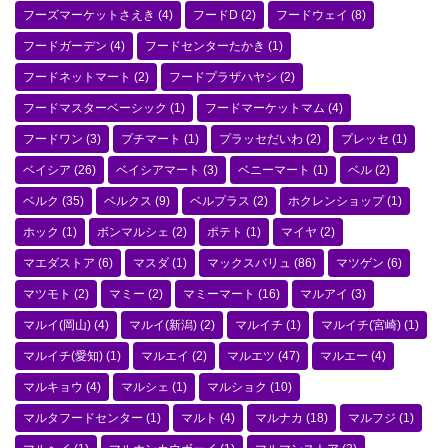
フーズマーケットさえき
(4)
フードD
(2)
フードウェイ
(8)
フードガーデン
(4)
フードセンターたかき
(1)
フードネットマート
(2)
フードプラザハヤシ
(2)
フードマスターベーシック
(1)
フードマーケットマム
(4)
フードワン
(3)
プチマート
(1)
プラッセだいわ
(2)
プレッセ
(1)
ベイシア
(26)
ベイシアマート
(3)
ベニーマート
(1)
ベル
(2)
ベルク
(35)
ベルクス
(9)
ベルプラス
(2)
ホクレンショップ
(1)
ホック
(1)
ボンマルシェ
(2)
ポテト
(1)
マイヤ
(2)
マエダストア
(6)
マスダ
(1)
マックスバリュ
(86)
マツゲン
(6)
マツモト
(2)
マミー
(2)
マミーマート
(16)
マルアイ
(3)
マルイ(岡山)
(4)
マルイ(新潟)
(2)
マルイチ
(1)
マルイチ(宮崎)
(1)
マルイチ(愛知)
(1)
マルエイ
(2)
マルエツ
(47)
マルエー
(4)
マルキョウ
(4)
マルシェ
(1)
マルショク
(10)
マルタフードセンター
(1)
マルト
(4)
マルナカ
(18)
マルフジ
(1)