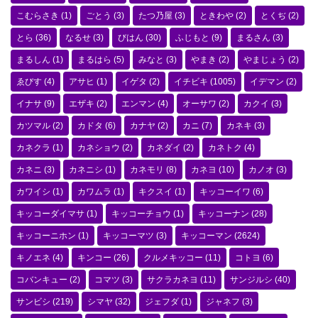
こむらさき
(1)
ごとう
(3)
たつ乃屋
(3)
ときわや
(2)
とくぢ
(2)
とら
(36)
なるせ
(3)
びはん
(30)
ふじもと
(9)
まるさん
(3)
まるしん
(1)
まるはら
(5)
みなと
(3)
やまき
(2)
やまじょう
(2)
ゑびす
(4)
アサヒ
(1)
イゲタ
(2)
イチビキ
(1005)
イデマン
(2)
イナサ
(9)
エザキ
(2)
エンマン
(4)
オーサワ
(2)
カクイ
(3)
カツマル
(2)
カドタ
(6)
カナヤ
(2)
カニ
(7)
カネキ
(3)
カネクラ
(1)
カネショウ
(2)
カネダイ
(2)
カネトク
(4)
カネニ
(3)
カネニシ
(1)
カネモリ
(8)
カネヨ
(10)
カノオ
(3)
カワイシ
(1)
カワムラ
(1)
キクスイ
(1)
キッコーイワ
(6)
キッコーダイマサ
(1)
キッコーチョウ
(1)
キッコーナン
(28)
キッコーニホン
(1)
キッコーマツ
(3)
キッコーマン
(2624)
キノエネ
(4)
キンコー
(26)
クルメキッコー
(11)
コトヨ
(6)
コバンキュー
(2)
コマツ
(3)
サクラカネヨ
(11)
サンジルシ
(40)
サンビシ
(219)
シマヤ
(32)
ジェフダ
(1)
ジャネフ
(3)