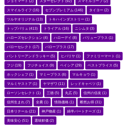
ジョイマート
(2)
スターセレクト
(92)
スマイルコープ
(2)
スマイルライフ
(16)
セブンプレミアム
(146)
タイヨー
(2)
ツルヤオリジナル
(13)
トキハインダストリー
(1)
トップバリュ
(413)
トライアル
(16)
ニシムタ
(3)
ハローズセレクション
(4)
ハローデイ
(8)
バリュープラス
(1)
バローセレクト
(17)
バロープラス
(17)
パントリーアンドラッキー
(5)
ヒバリヤ
(1)
ファミリーマート
(1)
フジ
(19)
フジチョイス
(9)
ベイシア
(29)
ベストプライス
(5)
ホックシェフ
(1)
マミープラス
(6)
マルキョウ
(1)
マルミヤストア
(1)
ヤマザワ
(11)
レッドキャベツ
(1)
ローソンセレクト
(1)
三徳
(5)
丸広
(5)
信州の信友
(1)
信州生まれ
(7)
全農
(1)
情熱価格
(1)
断然お得
(31)
日本リテール
(21)
神戸物産
(1)
綿半パートナーズ
(1)
美味安心
(51)
選味鮮価
(2)