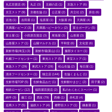
丸広百貨店
(8)
丸正
(3)
主婦の店
(1)
京急ストア
(6)
京王ストア
(9)
京都生協
(1)
公正屋
(2)
共立社
(2)
原信
(6)
吉池
(1)
吉田屋
(1)
塩原屋
(1)
大阪屋
(6)
天満屋
(4)
天満屋ハピーズ
(3)
天満屋ハピータウン
(2)
富士ガーデン
(5)
富士屋
(1)
小田原百貨店
(3)
尾張屋
(3)
山形屋
(3)
山形屋ストア
(1)
山陽マルナカ
(1)
平和堂
(6)
文化堂
(6)
新鮮市場(埼玉)
(3)
新鮮市場(富山)
(1)
服部タイヨー
(1)
札幌フードセンター
(1)
東光ストア
(5)
東宝ストア
(1)
東急ストア
(29)
東武ストア
(28)
松山生協
(2)
毎日屋
(1)
清水フードセンター
(1)
独立店
(144)
生協くまもと
(1)
生鮮市場TOP
(5)
生鮮食品おだ
(1)
生鮮館やまひこ
(2)
田子重
(2)
相鉄ローゼン
(12)
福田屋百貨店
(2)
私のわくわくスーパー
(1)
綿半
(3)
藤三
(1)
西友
(79)
西條
(1)
赤札堂
(4)
近商ストア
(5)
遠鉄ストア
(4)
郷野目ストア
(1)
鎌倉屋
(1)