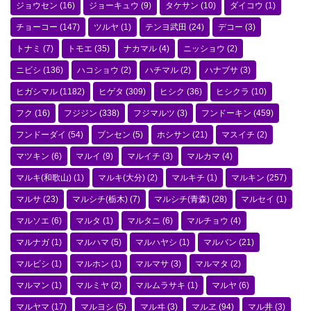
ジョウセン
(16)
ジョーキュウ
(9)
タケサン
(10)
ダイコウ
(1)
チョーコー
(147)
ツルヤ
(1)
テンヨ武田
(24)
デコー
(3)
トナミ
(7)
トモエ
(35)
ナカマル
(4)
ニッショウ
(2)
ニビシ
(136)
ハコショウ
(2)
ハチマル
(2)
ハナブサ
(3)
ヒガシマル
(1182)
ヒゲタ
(309)
ヒシク
(36)
ヒシクラ
(10)
フク
(16)
フジジン
(338)
フジマルツ
(3)
フンドーキン
(459)
フンドーダイ
(54)
ブンセン
(5)
ホシサン
(21)
マスイチ
(2)
マツキン
(6)
マルイ
(9)
マルイチ
(3)
マルカマ
(4)
マルキ(和歌山)
(1)
マルキ(大分)
(2)
マルキチ
(1)
マルキン
(257)
マルサ
(23)
マルシチ(栃木)
(7)
マルシチ(青森)
(28)
マルセイ
(1)
マルソエ
(6)
マルタ
(1)
マルタニ
(6)
マルチョウ
(4)
マルナガ
(1)
マルハマ
(5)
マルハヤシ
(1)
マルバン
(21)
マルビシ
(1)
マルホン
(1)
マルマサ
(3)
マルマタ
(2)
マルマン
(1)
マルミヤ
(2)
マルムラサキ
(1)
マルヤ
(6)
マルヤマ
(17)
マルヨシ
(5)
マルヰ
(3)
マルヱ
(94)
マル井
(3)