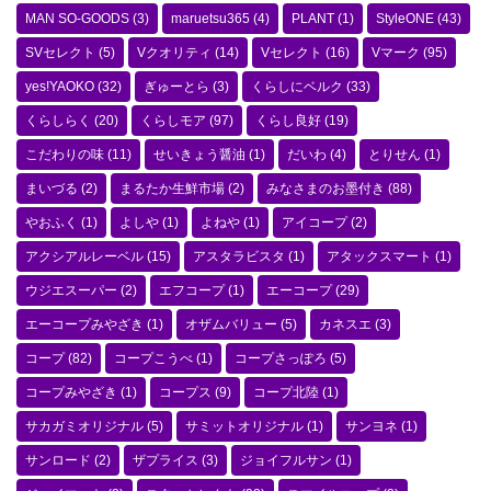
MAN SO-GOODS
(3)
maruetsu365
(4)
PLANT
(1)
StyleONE
(43)
SVセレクト
(5)
Vクオリティ
(14)
Vセレクト
(16)
Vマーク
(95)
yes!YAOKO
(32)
ぎゅーとら
(3)
くらしにベルク
(33)
くらしらく
(20)
くらしモア
(97)
くらし良好
(19)
こだわりの味
(11)
せいきょう醤油
(1)
だいわ
(4)
とりせん
(1)
まいづる
(2)
まるたか生鮮市場
(2)
みなさまのお墨付き
(88)
やおふく
(1)
よしや
(1)
よねや
(1)
アイコープ
(2)
アクシアルレーベル
(15)
アスタラビスタ
(1)
アタックスマート
(1)
ウジエスーパー
(2)
エフコープ
(1)
エーコープ
(29)
エーコープみやざき
(1)
オザムバリュー
(5)
カネスエ
(3)
コープ
(82)
コープこうべ
(1)
コープさっぽろ
(5)
コープみやざき
(1)
コープス
(9)
コープ北陸
(1)
サカガミオリジナル
(5)
サミットオリジナル
(1)
サンヨネ
(1)
サンロード
(2)
ザプライス
(3)
ジョイフルサン
(1)