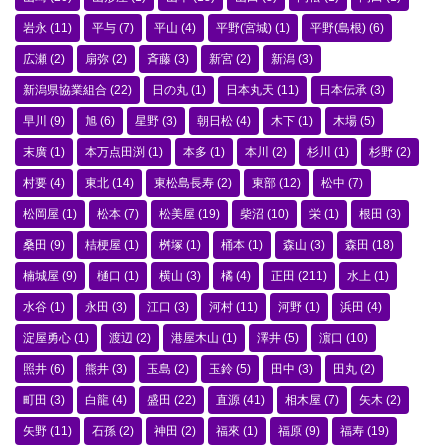
岩永
(11)
平与
(7)
平山
(4)
平野(宮城)
(1)
平野(島根)
(6)
広瀬
(2)
扇弥
(2)
斉藤
(3)
新宮
(2)
新潟
(3)
新潟県協業組合
(22)
日の丸
(1)
日本丸天
(11)
日本伝承
(3)
早川
(9)
旭
(6)
星野
(3)
朝日松
(4)
木下
(1)
木場
(5)
末廣
(1)
本万点田渕
(1)
本多
(1)
本川
(2)
杉川
(1)
杉野
(2)
村要
(4)
東北
(14)
東松島長寿
(2)
東部
(12)
松中
(7)
松岡屋
(1)
松本
(7)
松美屋
(19)
柴沼
(10)
栄
(1)
根田
(3)
桑田
(9)
桔梗屋
(1)
桝塚
(1)
桶本
(1)
森山
(3)
森田
(18)
楠城屋
(9)
樋口
(1)
横山
(3)
橘
(4)
正田
(211)
水上
(1)
水谷
(1)
永田
(3)
江口
(3)
河村
(11)
河野
(1)
浜田
(4)
淀屋勇心
(1)
渡辺
(2)
港屋木山
(1)
澤井
(5)
濵口
(10)
照井
(6)
熊井
(3)
玉島
(2)
玉鈴
(5)
田中
(3)
田丸
(2)
町田
(3)
白龍
(4)
盛田
(22)
直源
(41)
相木屋
(7)
矢木
(2)
矢野
(11)
石孫
(2)
神田
(2)
福來
(1)
福原
(9)
福寿
(19)