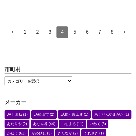
1
2
3
4
5
6
7
8
市町村
メーカー
JAしまね
(1)
JA松山市
(2)
JA櫛引農工連
(1)
あぐりんやまがた
(1)
あたりや
(2)
あなん谷
(44)
いちまる
(11)
いわて
(8)
かねよ
(61)
かめびし
(3)
きたなか
(2)
くれさき
(1)