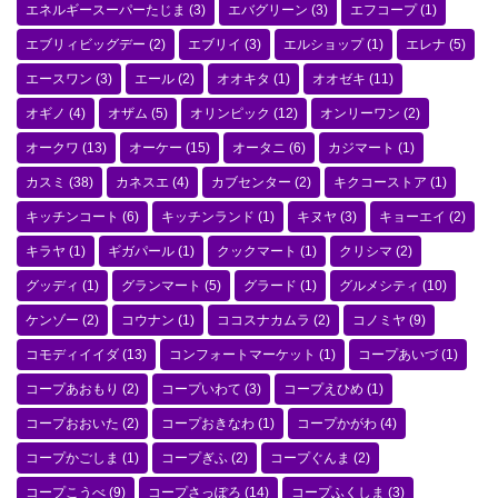
エネルギースーパーたじま
(3)
エバグリーン
(3)
エフコープ
(1)
エブリィビッグデー
(2)
エブリイ
(3)
エルショップ
(1)
エレナ
(5)
エースワン
(3)
エール
(2)
オオキタ
(1)
オオゼキ
(11)
オギノ
(4)
オザム
(5)
オリンピック
(12)
オンリーワン
(2)
オークワ
(13)
オーケー
(15)
オータニ
(6)
カジマート
(1)
カスミ
(38)
カネスエ
(4)
カブセンター
(2)
キクコーストア
(1)
キッチンコート
(6)
キッチンランド
(1)
キヌヤ
(3)
キョーエイ
(2)
キラヤ
(1)
ギガパール
(1)
クックマート
(1)
クリシマ
(2)
グッディ
(1)
グランマート
(5)
グラード
(1)
グルメシティ
(10)
ケンゾー
(2)
コウナン
(1)
ココスナカムラ
(2)
コノミヤ
(9)
コモディイイダ
(13)
コンフォートマーケット
(1)
コープあいづ
(1)
コープあおもり
(2)
コープいわて
(3)
コープえひめ
(1)
コープおおいた
(2)
コープおきなわ
(1)
コープかがわ
(4)
コープかごしま
(1)
コープぎふ
(2)
コープぐんま
(2)
コープこうべ
(9)
コープさっぽろ
(14)
コープふくしま
(3)