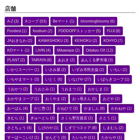
店舗
A-Z
(3)
Aコープ
(53)
Beマート
(1)
bloomingbloomy
(6)
Foodest
(1)
foodium
(2)
FOODOFFストッカー
(5)
FUJI
(8)
JAおきなわ
(2)
KAWASHOKU
(3)
KEIHOKU
(2)
KOHYO
(7)
KOマート
(1)
LIVIN
(4)
Mikawaya
(2)
Odakyu OX
(12)
PLANT
(2)
TAIRAYA
(8)
あおき
(2)
あんくる夢市場
(3)
いかりスーパー
(1)
いさみ屋
(2)
いずみ市民生協
(2)
いちい
(2)
いちやまマート
(3)
いとく
(6)
いなげや
(27)
いばらきコープ
(1)
うおかつ
(2)
うおとみ
(1)
うおまつ
(1)
おかじま
(1)
おかやまコープ
(1)
おくやま
(2)
おっ母さん
(5)
おどや
(2)
おーばん
(4)
かじ惣
(1)
かねひで
(3)
かましん
(8)
かわねや
(1)
きむら
(1)
ぎゅーとら
(3)
さくら野百貨店
(2)
さとう
(1)
さとちょう
(4)
しげのや
(1)
しずてつストア
(8)
しまむら
(2)
すーぱーこいけ
(1)
せんどう
(3)
たいらや
(11)
たからや
(1)