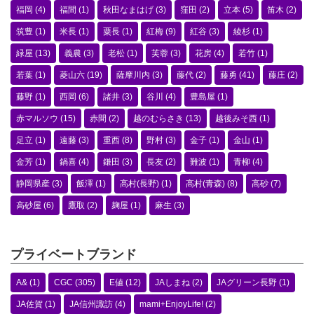
福岡
(4)
福間
(1)
秋田なまはげ
(3)
窪田
(2)
立本
(5)
笛木
(2)
筑豊
(1)
米長
(1)
粟長
(1)
紅梅
(9)
紅谷
(3)
綾杉
(1)
緑屋
(13)
義農
(3)
老松
(1)
芙蓉
(3)
花房
(4)
若竹
(1)
若葉
(1)
菱山六
(19)
薩摩川内
(3)
藤代
(2)
藤勇
(41)
藤庄
(2)
藤野
(1)
西岡
(6)
諸井
(3)
谷川
(4)
豊島屋
(1)
赤マルソウ
(15)
赤間
(2)
越のむらさき
(13)
越後みそ西
(1)
足立
(1)
遠藤
(3)
重西
(8)
野村
(3)
金子
(1)
金山
(1)
金芳
(1)
鍋喜
(4)
鎌田
(3)
長友
(2)
難波
(1)
青柳
(4)
静岡県産
(3)
飯澤
(1)
高村(長野)
(1)
高村(青森)
(8)
高砂
(7)
高砂屋
(6)
鷹取
(2)
麹屋
(1)
麻生
(3)
プライベートブランド
A&
(1)
CGC
(305)
E値
(12)
JAしまね
(2)
JAグリーン長野
(1)
JA佐賀
(1)
JA信州諏訪
(4)
mami+EnjoyLife!
(2)