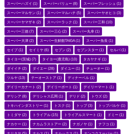
スーパーハズイ
(1)
スーパーバリュー
(8)
スーパーフレッシュ
(1)
スーパーマルサン
(1)
スーパーマルハチ
(5)
スーパーヤオヒコ
(3)
スーパーヤマザキ
(2)
スーパーラック
(1)
スーパー三和
(10)
スーパー三徳
(7)
スーパー三心
(2)
スーパー丸幸
(1)
スーパー大津
(2)
スーパー生鮮館TAIGA
(1)
スーパー魚長
(1)
セイブ
(1)
セイミヤ
(6)
セブン
(2)
セブンスター
(1)
セルバ
(1)
タイヨー(茨城)
(7)
タイヨー(鹿児島)
(10)
タカヤナギ
(1)
ダイイチ
(2)
ダイエー
(28)
ダイユー
(1)
チューオー
(1)
ツルヤ
(13)
テーオーストア
(1)
ディナーベル
(1)
デイリーカナート
(2)
デイリーポート
(1)
デイリーマート
(1)
デリシア
(8)
デリシャス広岡
(1)
デリド
(2)
トウズ
(2)
トキハインダストリー
(1)
トスク
(1)
トップ
(3)
トップパルケ
(1)
トミダヤ
(2)
トライアル
(15)
トライアルスマート
(1)
ドミー
(1)
ナカケー
(1)
ナカムラストアー
(2)
ナガノヤ
(1)
ナフコ
(1)
ナリタヤ
(5)
ナルス
(1)
ナルックス
(1)
ナンコクスーパー
(1)