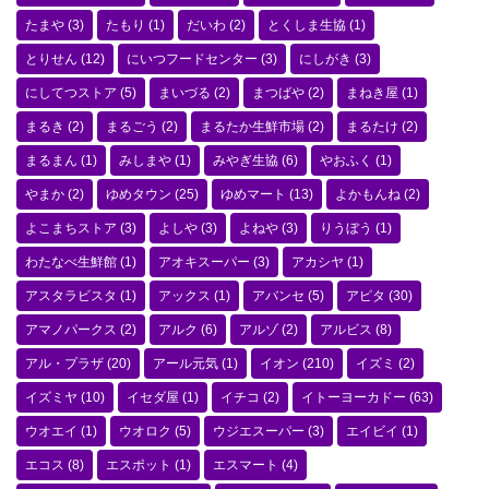
たまや
(3)
たもり
(1)
だいわ
(2)
とくしま生協
(1)
とりせん
(12)
にいつフードセンター
(3)
にしがき
(3)
にしてつストア
(5)
まいづる
(2)
まつばや
(2)
まねき屋
(1)
まるき
(2)
まるごう
(2)
まるたか生鮮市場
(2)
まるたけ
(2)
まるまん
(1)
みしまや
(1)
みやぎ生協
(6)
やおふく
(1)
やまか
(2)
ゆめタウン
(25)
ゆめマート
(13)
よかもんね
(2)
よこまちストア
(3)
よしや
(3)
よねや
(3)
りうぼう
(1)
わたなべ生鮮館
(1)
アオキスーパー
(3)
アカシヤ
(1)
アスタラビスタ
(1)
アックス
(1)
アバンセ
(5)
アピタ
(30)
アマノパークス
(2)
アルク
(6)
アルゾ
(2)
アルビス
(8)
アル・プラザ
(20)
アール元気
(1)
イオン
(210)
イズミ
(2)
イズミヤ
(10)
イセダ屋
(1)
イチコ
(2)
イトーヨーカドー
(63)
ウオエイ
(1)
ウオロク
(5)
ウジエスーパー
(3)
エイビイ
(1)
エコス
(8)
エスポット
(1)
エスマート
(4)