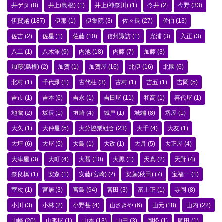
井ゲタ
(8)
井上(島根)
(1)
井上(神奈川)
(1)
今井
(2)
今野
(33)
伊賀越
(187)
伊那
(1)
伊集院
(3)
佐々長
(27)
佐伯
(13)
佐吉
(2)
佐星
(1)
佐藤
(10)
信州諏訪
(1)
光浦
(3)
入正
(3)
八二
(1)
八木澤
(9)
内池
(18)
内藤
(7)
加藤
(3)
加藤(島根)
(2)
加賀
(1)
加賀屋
(16)
北伊
(16)
北國
(6)
北村
(1)
千代緑
(1)
古代柱
(3)
古村
(1)
吉五
(1)
吉岡
(5)
吉市
(1)
吉本
(6)
吉永
(1)
吉田屋
(11)
和高
(1)
喜代屋
(1)
地蔵
(2)
坂長
(1)
垣崎
(4)
城戸
(1)
城端
(8)
堺屋
(1)
大久
(1)
大仲屋
(5)
大分協業組合
(23)
大千
(4)
大友
(1)
大坪
(6)
大屋
(5)
大島
(1)
大政
(1)
大月
(5)
大正屋
(4)
大津屋
(3)
大町
(4)
大醤
(10)
大黒
(1)
天真
(2)
天野
(4)
奈良橋
(1)
安森
(1)
安藤(宮崎)
(2)
安藤(秋田)
(7)
宝福一
(1)
室次
(1)
宮居
(3)
宮島
(94)
宮田
(3)
富士正
(1)
寺岡
(8)
小川
(3)
小林
(2)
小野甚
(4)
山さきや
(6)
山元
(18)
山内
(22)
山崎
(20)
山形屋
(1)
山本
(13)
山田
(3)
岡松
(1)
岡田
(1)