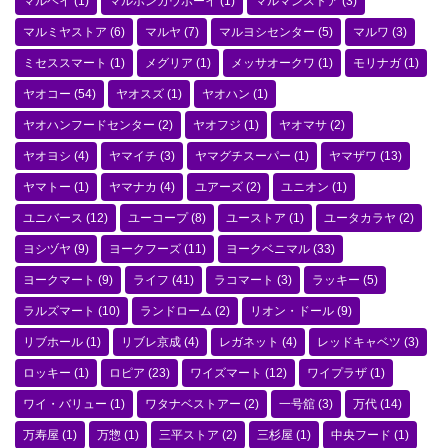
マルヘイ
(1)
マルホンカウボーイ
(1)
マルマンストア
(3)
マルミヤストア
(6)
マルヤ
(7)
マルヨシセンター
(5)
マルワ
(3)
ミセススマート
(1)
メグリア
(1)
メッサオークワ
(1)
モリナガ
(1)
ヤオコー
(54)
ヤオスズ
(1)
ヤオハン
(1)
ヤオハンフードセンター
(2)
ヤオフジ
(1)
ヤオマサ
(2)
ヤオヨシ
(4)
ヤマイチ
(3)
ヤマグチスーパー
(1)
ヤマザワ
(13)
ヤマトー
(1)
ヤマナカ
(4)
ユアーズ
(2)
ユニオン
(1)
ユニバース
(12)
ユーコープ
(8)
ユーストア
(1)
ユータカラヤ
(2)
ヨシヅヤ
(9)
ヨークフーズ
(11)
ヨークベニマル
(33)
ヨークマート
(9)
ライフ
(41)
ラコマート
(3)
ラッキー
(5)
ラルズマート
(10)
ランドローム
(2)
リオン・ドール
(9)
リブホール
(1)
リブレ京成
(4)
レガネット
(4)
レッドキャベツ
(3)
ロッキー
(1)
ロピア
(23)
ワイズマート
(12)
ワイプラザ
(1)
ワイ・バリュー
(1)
ワタナベストアー
(2)
一号舘
(3)
万代
(14)
万寿屋
(1)
万惣
(1)
三平ストア
(2)
三杉屋
(1)
中央フード
(1)