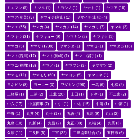
ミエマン
(5)
ミツル
(1)
ミヨシノ
(1)
ヤナト
(1)
ヤマア
(18)
ヤマア(奄美)
(3)
ヤマイチ(富山)
(1)
ヤマイチ(山形)
(4)
ヤマエ
(55)
ヤマカ
(4)
ヤマカノ
(14)
ヤマガミ
(7)
ヤマキ
(3)
ヤマキウ
(31)
ヤマキュー
(9)
ヤマキン
(2)
ヤマギク
(1)
ヤマコ
(5)
ヤマサ
(1739)
ヤマシタ
(1)
ヤマセ
(1)
ヤマタカ
(16)
ヤマト(石川)
(17)
ヤマト(長崎)
(7)
ヤマニ(岩手)
(1)
ヤマニ(福岡)
(18)
ヤマノ
(1)
ヤマブン
(3)
ヤママツ
(2)
ヤマモ
(11)
ヤマモリ
(60)
ヤマヨシ
(5)
ヤマヨネ
(1)
ヨネビシ
(8)
ヨーコー
(3)
ワダカン
(298)
一馬
(6)
七福
(2)
三崎屋
(1)
三浦
(2)
上北
(20)
上田
(1)
下津
(1)
不二家
(2)
中六
(17)
中居商事
(7)
中川
(1)
中村
(15)
中清
(1)
中藤
(1)
中野
(1)
丸共
(4)
丸十
(17)
丸善
(4)
丸尾
(9)
丸山
(2)
丸島
(10)
丸新
(4)
丸昌
(2)
丸正
(38)
丸福
(4)
丸秀
(3)
久原
(11)
二反田
(5)
二宮
(22)
二豊協業組合
(2)
五日市
(6)