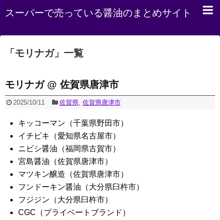
スーパーで売っている醤油のまとめサイト
「
モリナガ
」
一覧
モリナガ @ 佐賀県唐津市
2025/10/11
佐賀県
,
佐賀県唐津市
キッコーマン（千葉県野田市）
イチビキ（愛知県名古屋市）
ニビシ醤油（福岡県古賀市）
宮島醤油（佐賀県唐津市）
マツキン醸造（佐賀県唐津市）
フンドーキン醤油（大分県臼杵市）
フジジン（大分県臼杵市）
CGC（プライベートブランド）