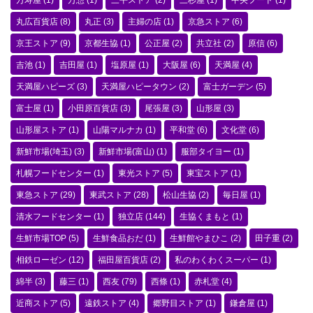
万寿屋
(1)
万惣
(1)
三平ストア
(2)
三杉屋
(1)
中央フード
(1)
丸広百貨店
(8)
丸正
(3)
主婦の店
(1)
京急ストア
(6)
京王ストア
(9)
京都生協
(1)
公正屋
(2)
共立社
(2)
原信
(6)
吉池
(1)
吉田屋
(1)
塩原屋
(1)
大阪屋
(6)
天満屋
(4)
天満屋ハピーズ
(3)
天満屋ハピータウン
(2)
富士ガーデン
(5)
富士屋
(1)
小田原百貨店
(3)
尾張屋
(3)
山形屋
(3)
山形屋ストア
(1)
山陽マルナカ
(1)
平和堂
(6)
文化堂
(6)
新鮮市場(埼玉)
(3)
新鮮市場(富山)
(1)
服部タイヨー
(1)
札幌フードセンター
(1)
東光ストア
(5)
東宝ストア
(1)
東急ストア
(29)
東武ストア
(28)
松山生協
(2)
毎日屋
(1)
清水フードセンター
(1)
独立店
(144)
生協くまもと
(1)
生鮮市場TOP
(5)
生鮮食品おだ
(1)
生鮮館やまひこ
(2)
田子重
(2)
相鉄ローゼン
(12)
福田屋百貨店
(2)
私のわくわくスーパー
(1)
綿半
(3)
藤三
(1)
西友
(79)
西條
(1)
赤札堂
(4)
近商ストア
(5)
遠鉄ストア
(4)
郷野目ストア
(1)
鎌倉屋
(1)