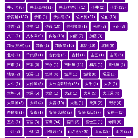
井ゲタ
(8)
井上(島根)
(1)
井上(神奈川)
(1)
今井
(2)
今野
(33)
伊賀越
(187)
伊那
(1)
伊集院
(3)
佐々長
(27)
佐伯
(13)
佐吉
(2)
佐星
(1)
佐藤
(10)
信州諏訪
(1)
光浦
(3)
入正
(3)
八二
(1)
八木澤
(9)
内池
(18)
内藤
(7)
加藤
(3)
加藤(島根)
(2)
加賀
(1)
加賀屋
(16)
北伊
(16)
北國
(6)
北村
(1)
千代緑
(1)
古代柱
(3)
古村
(1)
吉五
(1)
吉岡
(5)
吉市
(1)
吉本
(6)
吉永
(1)
吉田屋
(11)
和高
(1)
喜代屋
(1)
地蔵
(2)
坂長
(1)
垣崎
(4)
城戸
(1)
城端
(8)
堺屋
(1)
大久
(1)
大仲屋
(5)
大分協業組合
(23)
大千
(4)
大友
(1)
大坪
(6)
大屋
(5)
大島
(1)
大政
(1)
大月
(5)
大正屋
(4)
大津屋
(3)
大町
(4)
大醤
(10)
大黒
(1)
天真
(2)
天野
(4)
奈良橋
(1)
安森
(1)
安藤(宮崎)
(2)
安藤(秋田)
(7)
宝福一
(1)
室次
(1)
宮居
(3)
宮島
(94)
宮田
(3)
富士正
(1)
寺岡
(8)
小川
(3)
小林
(2)
小野甚
(4)
山さきや
(6)
山元
(18)
山内
(22)