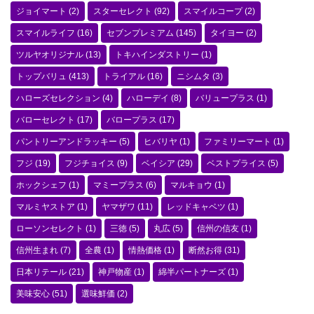
ジョイマート
(2)
スターセレクト
(92)
スマイルコープ
(2)
スマイルライフ
(16)
セブンプレミアム
(145)
タイヨー
(2)
ツルヤオリジナル
(13)
トキハインダストリー
(1)
トップバリュ
(413)
トライアル
(16)
ニシムタ
(3)
ハローズセレクション
(4)
ハローデイ
(8)
バリュープラス
(1)
バローセレクト
(17)
バロープラス
(17)
パントリーアンドラッキー
(5)
ヒバリヤ
(1)
ファミリーマート
(1)
フジ
(19)
フジチョイス
(9)
ベイシア
(29)
ベストプライス
(5)
ホックシェフ
(1)
マミープラス
(6)
マルキョウ
(1)
マルミヤストア
(1)
ヤマザワ
(11)
レッドキャベツ
(1)
ローソンセレクト
(1)
三徳
(5)
丸広
(5)
信州の信友
(1)
信州生まれ
(7)
全農
(1)
情熱価格
(1)
断然お得
(31)
日本リテール
(21)
神戸物産
(1)
綿半パートナーズ
(1)
美味安心
(51)
選味鮮価
(2)