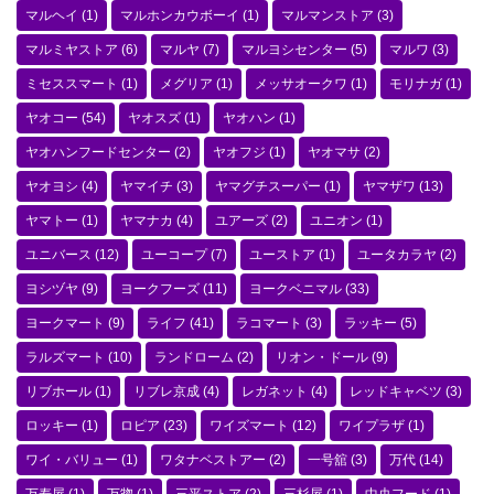
マルヘイ
(1)
マルホンカウボーイ
(1)
マルマンストア
(3)
マルミヤストア
(6)
マルヤ
(7)
マルヨシセンター
(5)
マルワ
(3)
ミセススマート
(1)
メグリア
(1)
メッサオークワ
(1)
モリナガ
(1)
ヤオコー
(54)
ヤオスズ
(1)
ヤオハン
(1)
ヤオハンフードセンター
(2)
ヤオフジ
(1)
ヤオマサ
(2)
ヤオヨシ
(4)
ヤマイチ
(3)
ヤマグチスーパー
(1)
ヤマザワ
(13)
ヤマトー
(1)
ヤマナカ
(4)
ユアーズ
(2)
ユニオン
(1)
ユニバース
(12)
ユーコープ
(7)
ユーストア
(1)
ユータカラヤ
(2)
ヨシヅヤ
(9)
ヨークフーズ
(11)
ヨークベニマル
(33)
ヨークマート
(9)
ライフ
(41)
ラコマート
(3)
ラッキー
(5)
ラルズマート
(10)
ランドローム
(2)
リオン・ドール
(9)
リブホール
(1)
リブレ京成
(4)
レガネット
(4)
レッドキャベツ
(3)
ロッキー
(1)
ロピア
(23)
ワイズマート
(12)
ワイプラザ
(1)
ワイ・バリュー
(1)
ワタナベストアー
(2)
一号舘
(3)
万代
(14)