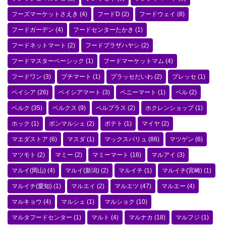
フーズマーケットさえき
(4)
フードD
(2)
フードウェイ
(8)
フードガーデン
(4)
フードセンターたかき
(1)
フードネットマート
(2)
フードプラザハヤシ
(2)
フードマスターベーシック
(1)
フードマーケットマム
(4)
フードワン
(3)
プチマート
(1)
プラッセだいわ
(2)
プレッセ
(1)
ベイシア
(26)
ベイシアマート
(3)
ベニーマート
(1)
ベル
(2)
ベルク
(35)
ベルクス
(9)
ベルプラス
(2)
ホクレンショップ
(1)
ホック
(1)
ボンマルシェ
(2)
ポテト
(1)
マイヤ
(2)
マエダストア
(6)
マスダ
(1)
マックスバリュ
(86)
マツゲン
(6)
マツモト
(2)
マミー
(2)
マミーマート
(16)
マルアイ
(3)
マルイ(岡山)
(4)
マルイ(新潟)
(2)
マルイチ
(1)
マルイチ(宮崎)
(1)
マルイチ(愛知)
(1)
マルエイ
(2)
マルエツ
(47)
マルエー
(4)
マルキョウ
(4)
マルシェ
(1)
マルショク
(10)
マルタフードセンター
(1)
マルト
(4)
マルナカ
(18)
マルフジ
(1)