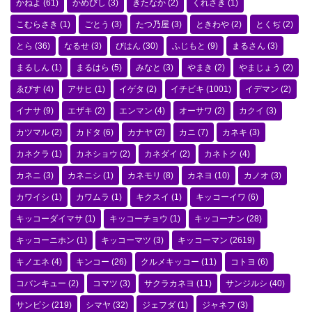
かねよ
(61)
かめびし
(3)
きたなか
(2)
くれさき
(1)
こむらさき
(1)
ごとう
(3)
たつ乃屋
(3)
ときわや
(2)
とくぢ
(2)
とら
(36)
なるせ
(3)
びはん
(30)
ふじもと
(9)
まるさん
(3)
まるしん
(1)
まるはら
(5)
みなと
(3)
やまき
(2)
やまじょう
(2)
ゑびす
(4)
アサヒ
(1)
イゲタ
(2)
イチビキ
(1001)
イデマン
(2)
イナサ
(9)
エザキ
(2)
エンマン
(4)
オーサワ
(2)
カクイ
(3)
カツマル
(2)
カドタ
(6)
カナヤ
(2)
カニ
(7)
カネキ
(3)
カネクラ
(1)
カネショウ
(2)
カネダイ
(2)
カネトク
(4)
カネニ
(3)
カネニシ
(1)
カネモリ
(8)
カネヨ
(10)
カノオ
(3)
カワイシ
(1)
カワムラ
(1)
キクスイ
(1)
キッコーイワ
(6)
キッコーダイマサ
(1)
キッコーチョウ
(1)
キッコーナン
(28)
キッコーニホン
(1)
キッコーマツ
(3)
キッコーマン
(2619)
キノエネ
(4)
キンコー
(26)
クルメキッコー
(11)
コトヨ
(6)
コバンキュー
(2)
コマツ
(3)
サクラカネヨ
(11)
サンジルシ
(40)
サンビシ
(219)
シマヤ
(32)
ジェフダ
(1)
ジャネフ
(3)