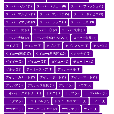
スーパーハズイ
(1)
スーパーバリュー
(8)
スーパーフレッシュ
(1)
スーパーマルサン
(1)
スーパーマルハチ
(5)
スーパーヤオヒコ
(3)
スーパーヤマザキ
(2)
スーパーラック
(1)
スーパー三和
(9)
スーパー三徳
(7)
スーパー三心
(2)
スーパー丸幸
(1)
スーパー大津
(2)
スーパー生鮮館TAIGA
(1)
スーパー魚長
(1)
セイブ
(1)
セイミヤ
(6)
セブン
(2)
セブンスター
(1)
セルバ
(1)
タイヨー(茨城)
(7)
タイヨー(鹿児島)
(10)
タカヤナギ
(1)
ダイイチ
(2)
ダイエー
(28)
ダイユー
(1)
チューオー
(1)
ツルヤ
(13)
テーオーストア
(1)
ディナーベル
(1)
デイリーカナート
(2)
デイリーポート
(1)
デイリーマート
(1)
デリシア
(8)
デリシャス広岡
(1)
デリド
(2)
トウズ
(2)
トキハインダストリー
(1)
トスク
(1)
トップ
(2)
トップパルケ
(1)
トミダヤ
(2)
トライアル
(15)
トライアルスマート
(1)
ドミー
(1)
ナカケー
(1)
ナカムラストアー
(2)
ナガノヤ
(1)
ナフコ
(1)