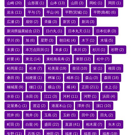
山崎
(20)
山形屋
(1)
山本
(13)
山田
(3)
岡松
(1)
岡田
(1)
岩永
(11)
平与
(7)
平山
(4)
平野(宮城)
(1)
平野(島根)
(6)
広瀬
(2)
扇弥
(2)
斉藤
(3)
新宮
(2)
新潟
(3)
新潟県協業組合
(22)
日の丸
(1)
日本丸天
(11)
日本伝承
(3)
早川
(9)
旭
(6)
星野
(3)
朝日松
(4)
木下
(1)
木場
(5)
末廣
(1)
本万点田渕
(1)
本多
(1)
本川
(2)
杉川
(1)
杉野
(2)
村要
(4)
東北
(14)
東松島長寿
(2)
東部
(12)
松中
(7)
松岡屋
(1)
松本
(7)
松美屋
(19)
柴沼
(10)
栄
(1)
根田
(3)
桑田
(9)
桔梗屋
(1)
桝塚
(1)
桶本
(1)
森山
(3)
森田
(18)
楠城屋
(9)
樋口
(1)
横山
(3)
橘
(4)
正田
(211)
水上
(1)
水谷
(1)
永田
(3)
江口
(3)
河村
(11)
河野
(1)
浜田
(4)
淀屋勇心
(1)
渡辺
(2)
港屋木山
(1)
澤井
(5)
濵口
(10)
照井
(6)
熊井
(3)
玉島
(2)
玉鈴
(5)
田中
(3)
田丸
(2)
町田
(3)
白龍
(4)
盛田
(22)
直源
(41)
相木屋
(7)
矢木
(2)
矢野
(11)
石孫
(2)
神田
(2)
福來
(1)
福原
(9)
福寿
(19)