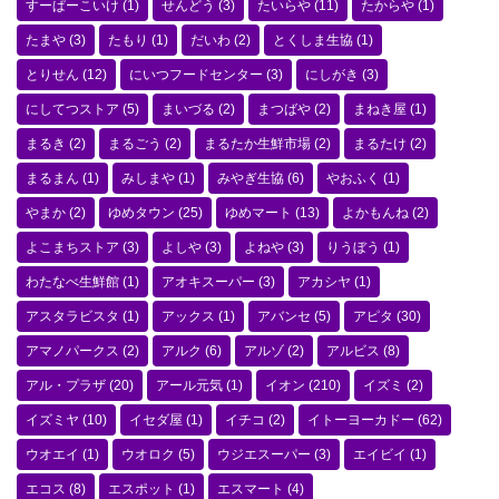
すーぱーこいけ
(1)
せんどう
(3)
たいらや
(11)
たからや
(1)
たまや
(3)
たもり
(1)
だいわ
(2)
とくしま生協
(1)
とりせん
(12)
にいつフードセンター
(3)
にしがき
(3)
にしてつストア
(5)
まいづる
(2)
まつばや
(2)
まねき屋
(1)
まるき
(2)
まるごう
(2)
まるたか生鮮市場
(2)
まるたけ
(2)
まるまん
(1)
みしまや
(1)
みやぎ生協
(6)
やおふく
(1)
やまか
(2)
ゆめタウン
(25)
ゆめマート
(13)
よかもんね
(2)
よこまちストア
(3)
よしや
(3)
よねや
(3)
りうぼう
(1)
わたなべ生鮮館
(1)
アオキスーパー
(3)
アカシヤ
(1)
アスタラビスタ
(1)
アックス
(1)
アバンセ
(5)
アピタ
(30)
アマノパークス
(2)
アルク
(6)
アルゾ
(2)
アルビス
(8)
アル・プラザ
(20)
アール元気
(1)
イオン
(210)
イズミ
(2)
イズミヤ
(10)
イセダ屋
(1)
イチコ
(2)
イトーヨーカドー
(62)
ウオエイ
(1)
ウオロク
(5)
ウジエスーパー
(3)
エイビイ
(1)
エコス
(8)
エスポット
(1)
エスマート
(4)