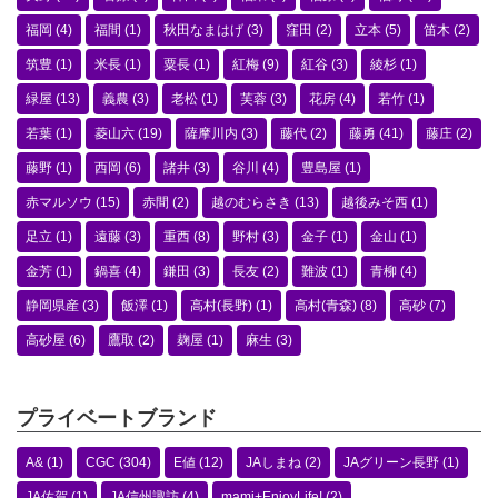
福岡
(4)
福間
(1)
秋田なまはげ
(3)
窪田
(2)
立本
(5)
笛木
(2)
筑豊
(1)
米長
(1)
粟長
(1)
紅梅
(9)
紅谷
(3)
綾杉
(1)
緑屋
(13)
義農
(3)
老松
(1)
芙蓉
(3)
花房
(4)
若竹
(1)
若葉
(1)
菱山六
(19)
薩摩川内
(3)
藤代
(2)
藤勇
(41)
藤庄
(2)
藤野
(1)
西岡
(6)
諸井
(3)
谷川
(4)
豊島屋
(1)
赤マルソウ
(15)
赤間
(2)
越のむらさき
(13)
越後みそ西
(1)
足立
(1)
遠藤
(3)
重西
(8)
野村
(3)
金子
(1)
金山
(1)
金芳
(1)
鍋喜
(4)
鎌田
(3)
長友
(2)
難波
(1)
青柳
(4)
静岡県産
(3)
飯澤
(1)
高村(長野)
(1)
高村(青森)
(8)
高砂
(7)
高砂屋
(6)
鷹取
(2)
麹屋
(1)
麻生
(3)
プライベートブランド
A&
(1)
CGC
(304)
E値
(12)
JAしまね
(2)
JAグリーン長野
(1)
JA佐賀
(1)
JA信州諏訪
(4)
mami+EnjoyLife!
(2)