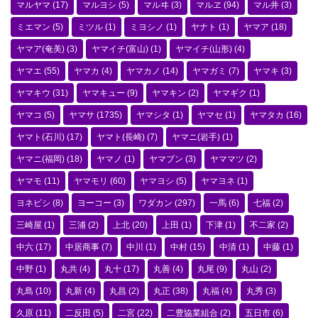
マルヤマ
(17)
マルヨシ
(5)
マルヰ
(3)
マルヱ
(94)
マル井
(3)
ミエマン
(5)
ミツル
(1)
ミヨシノ
(1)
ヤナト
(1)
ヤマア
(18)
ヤマア(奄美)
(3)
ヤマイチ(富山)
(1)
ヤマイチ(山形)
(4)
ヤマエ
(55)
ヤマカ
(4)
ヤマカノ
(14)
ヤマガミ
(7)
ヤマキ
(3)
ヤマキウ
(31)
ヤマキュー
(9)
ヤマキン
(2)
ヤマギク
(1)
ヤマコ
(5)
ヤマサ
(1735)
ヤマシタ
(1)
ヤマセ
(1)
ヤマタカ
(16)
ヤマト(石川)
(17)
ヤマト(長崎)
(7)
ヤマニ(岩手)
(1)
ヤマニ(福岡)
(18)
ヤマノ
(1)
ヤマブン
(3)
ヤママツ
(2)
ヤマモ
(11)
ヤマモリ
(60)
ヤマヨシ
(5)
ヤマヨネ
(1)
ヨネビシ
(8)
ヨーコー
(3)
ワダカン
(297)
一馬
(6)
七福
(2)
三崎屋
(1)
三浦
(2)
上北
(20)
上田
(1)
下津
(1)
不二家
(2)
中六
(17)
中居商事
(7)
中川
(1)
中村
(15)
中清
(1)
中藤
(1)
中野
(1)
丸共
(4)
丸十
(17)
丸善
(4)
丸尾
(9)
丸山
(2)
丸島
(10)
丸新
(4)
丸昌
(2)
丸正
(38)
丸福
(4)
丸秀
(3)
久原
(11)
二反田
(5)
二宮
(22)
二豊協業組合
(2)
五日市
(6)