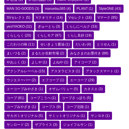
MAN SO-GOODS
(3)
maruetsu365
(4)
PLANT
(1)
StyleONE
(43)
SVセレクト
(5)
Vクオリティ
(14)
Vセレクト
(16)
Vマーク
(95)
yes!YAOKO
(32)
ぎゅーとら
(3)
くらしにベルク
(33)
くらしらく
(20)
くらしモア
(97)
くらし良好
(19)
こだわりの味
(11)
せいきょう醤油
(1)
だいわ
(4)
とりせん
(1)
まいづる
(2)
まるたか生鮮市場
(2)
みなさまのお墨付き
(88)
やおふく
(1)
よしや
(1)
よねや
(1)
アイコープ
(2)
アクシアルレーベル
(15)
アスタラビスタ
(1)
アタックスマート
(1)
ウジエスーパー
(2)
エフコープ
(1)
エーコープ
(29)
エーコープみやざき
(1)
オザムバリュー
(5)
カネスエ
(3)
コープ
(81)
コープこうべ
(1)
コープさっぽろ
(5)
コープみやざき
(1)
コープス
(9)
コープ北陸
(1)
サカガミオリジナル
(5)
サミットオリジナル
(1)
サンヨネ
(1)
サンロード
(2)
ザプライス
(3)
ジョイフルサン
(1)