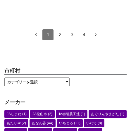
1
2
3
4
市町村
メーカー
JAしまね
(1)
JA松山市
(2)
JA櫛引農工連
(1)
あぐりんやまがた
(1)
あたりや
(2)
あなん谷
(44)
いちまる
(11)
いわて
(8)