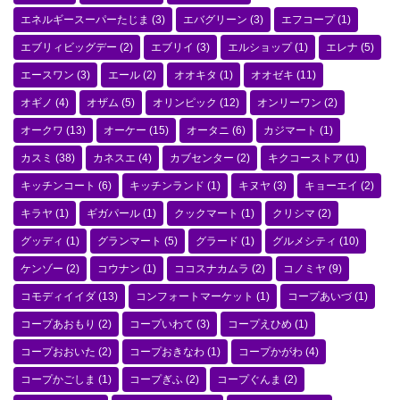
エネルギースーパーたじま
(3)
エバグリーン
(3)
エフコープ
(1)
エブリィビッグデー
(2)
エブリイ
(3)
エルショップ
(1)
エレナ
(5)
エースワン
(3)
エール
(2)
オオキタ
(1)
オオゼキ
(11)
オギノ
(4)
オザム
(5)
オリンピック
(12)
オンリーワン
(2)
オークワ
(13)
オーケー
(15)
オータニ
(6)
カジマート
(1)
カスミ
(38)
カネスエ
(4)
カブセンター
(2)
キクコーストア
(1)
キッチンコート
(6)
キッチンランド
(1)
キヌヤ
(3)
キョーエイ
(2)
キラヤ
(1)
ギガパール
(1)
クックマート
(1)
クリシマ
(2)
グッディ
(1)
グランマート
(5)
グラード
(1)
グルメシティ
(10)
ケンゾー
(2)
コウナン
(1)
ココスナカムラ
(2)
コノミヤ
(9)
コモディイイダ
(13)
コンフォートマーケット
(1)
コープあいづ
(1)
コープあおもり
(2)
コープいわて
(3)
コープえひめ
(1)
コープおおいた
(2)
コープおきなわ
(1)
コープかがわ
(4)
コープかごしま
(1)
コープぎふ
(2)
コープぐんま
(2)