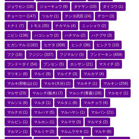
ジョウセン
(16)
ジョーキュウ
(9)
タケサン
(10)
ダイコウ
(1)
チョーコー
(147)
ツルヤ
(1)
テンヨ武田
(24)
デコー
(3)
トナミ
(7)
トモエ
(35)
ナカマル
(4)
ニッショウ
(2)
ニビシ
(136)
ハコショウ
(2)
ハチマル
(2)
ハナブサ
(3)
ヒガシマル
(1182)
ヒゲタ
(308)
ヒシク
(36)
ヒシクラ
(10)
フク
(16)
フジジン
(337)
フジマルツ
(3)
フンドーキン
(459)
フンドーダイ
(54)
ブンセン
(5)
ホシサン
(21)
マスイチ
(2)
マツキン
(6)
マルイ
(9)
マルイチ
(3)
マルカマ
(4)
マルキ(和歌山)
(1)
マルキ(大分)
(2)
マルキチ
(1)
マルキン
(256)
マルサ
(23)
マルシチ(栃木)
(7)
マルシチ(青森)
(28)
マルセイ
(1)
マルソエ
(6)
マルタ
(1)
マルタニ
(6)
マルチョウ
(4)
マルナガ
(1)
マルハマ
(5)
マルハヤシ
(1)
マルバン
(21)
マルビシ
(1)
マルホン
(1)
マルマサ
(3)
マルマタ
(2)
マルマン
(1)
マルミヤ
(2)
マルムラサキ
(1)
マルヤ
(6)