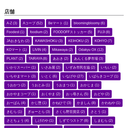
店舗
A-Z
(3)
Aコープ
(52)
Beマート
(1)
bloomingbloomy
(6)
Foodest
(1)
foodium
(2)
FOODOFFストッカー
(5)
FUJI
(8)
JAおきなわ
(2)
KAWASHOKU
(3)
KEIHOKU
(2)
KOHYO
(7)
KOマート
(1)
LIVIN
(4)
Mikawaya
(2)
Odakyu OX
(12)
PLANT
(2)
TAIRAYA
(8)
あおき
(2)
あんくる夢市場
(3)
いかりスーパー
(1)
いさみ屋
(2)
いずみ市民生協
(2)
いちい
(2)
いちやまマート
(3)
いとく
(6)
いなげや
(27)
いばらきコープ
(1)
うおかつ
(2)
うおとみ
(1)
うおまつ
(1)
おかじま
(1)
おかやまコープ
(1)
おくやま
(2)
おっ母さん
(5)
おどや
(2)
おーばん
(4)
かじ惣
(1)
かねひで
(3)
かましん
(8)
かわねや
(1)
きむら
(1)
ぎゅーとら
(3)
さくら野百貨店
(2)
さとう
(1)
さとちょう
(4)
しげのや
(1)
しずてつストア
(8)
しまむら
(2)