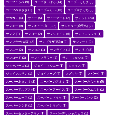
コープこうべ
(9)
コープさっぽろ
(14)
コープふくしま
(3)
コープみやざき
(1)
コープみらい
(16)
コープやまぐち
(2)
サカガミ
(4)
サニー
(5)
サニーマート
(2)
サミット
(24)
サンエー
(9)
サンキュー(富山)
(2)
サンキュー(鹿児島)
(2)
サンク
(1)
サンコー
(2)
サンシャイン
(6)
サンフレッシュ
(1)
サンプラザ(大阪)
(2)
サンプラザ(高知)
(2)
サンマート
(2)
サンユー
(2)
サンヨネ
(1)
サンライフ
(1)
サンリブ
(8)
サンロード
(3)
サン・フラワー
(1)
サン・マルシェ
(2)
ショッパーズ
(1)
ジェイ・マルエー
(1)
ジョイス
(3)
ジョイフルサン
(1)
ジョイフーズ
(4)
スズキヤ
(2)
スパーク
(3)
スーパーあまいけ
(2)
スーパーのアオキ
(1)
スーパーみらべる
(5)
スーパーアルプス
(4)
スーパーアークス
(3)
スーパーウエスト
(1)
スーパーエース
(1)
スーパーカドイケ
(1)
スーパーサンシ
(2)
スーパーシシド
(1)
スーパーシマダヤ
(1)
スーパーセンターアマノ
(1)
スーパーデリシャスヒロ
(1)