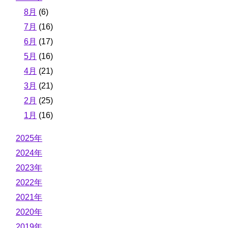
8月
(6)
7月
(16)
6月
(17)
5月
(16)
4月
(21)
3月
(21)
2月
(25)
1月
(16)
2025年
2024年
2023年
2022年
2021年
2020年
2019年