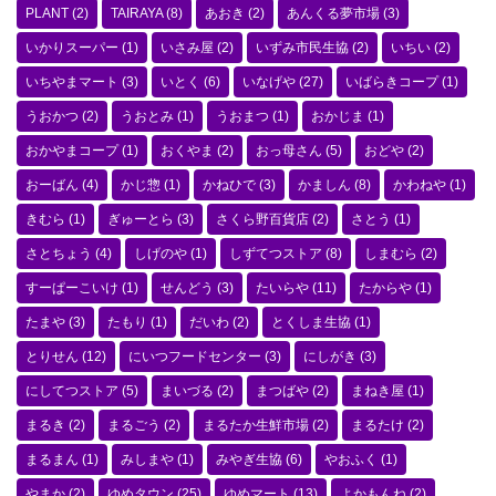
PLANT
(2)
TAIRAYA
(8)
あおき
(2)
あんくる夢市場
(3)
いかりスーパー
(1)
いさみ屋
(2)
いずみ市民生協
(2)
いちい
(2)
いちやまマート
(3)
いとく
(6)
いなげや
(27)
いばらきコープ
(1)
うおかつ
(2)
うおとみ
(1)
うおまつ
(1)
おかじま
(1)
おかやまコープ
(1)
おくやま
(2)
おっ母さん
(5)
おどや
(2)
おーばん
(4)
かじ惣
(1)
かねひで
(3)
かましん
(8)
かわねや
(1)
きむら
(1)
ぎゅーとら
(3)
さくら野百貨店
(2)
さとう
(1)
さとちょう
(4)
しげのや
(1)
しずてつストア
(8)
しまむら
(2)
すーぱーこいけ
(1)
せんどう
(3)
たいらや
(11)
たからや
(1)
たまや
(3)
たもり
(1)
だいわ
(2)
とくしま生協
(1)
とりせん
(12)
にいつフードセンター
(3)
にしがき
(3)
にしてつストア
(5)
まいづる
(2)
まつばや
(2)
まねき屋
(1)
まるき
(2)
まるごう
(2)
まるたか生鮮市場
(2)
まるたけ
(2)
まるまん
(1)
みしまや
(1)
みやぎ生協
(6)
やおふく
(1)
やまか
(2)
ゆめタウン
(25)
ゆめマート
(13)
よかもんね
(2)