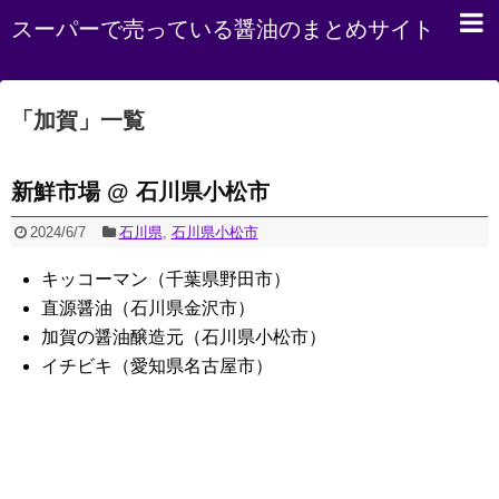
スーパーで売っている醤油のまとめサイト
「
加賀
」
一覧
新鮮市場 @ 石川県小松市
2024/6/7
石川県
,
石川県小松市
キッコーマン（千葉県野田市）
直源醤油（石川県金沢市）
加賀の醤油醸造元（石川県小松市）
イチビキ（愛知県名古屋市）