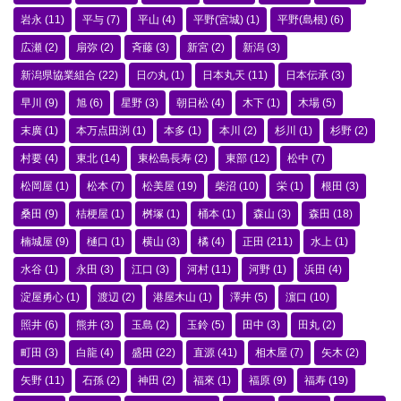
岩永
(11)
平与
(7)
平山
(4)
平野(宮城)
(1)
平野(島根)
(6)
広瀬
(2)
扇弥
(2)
斉藤
(3)
新宮
(2)
新潟
(3)
新潟県協業組合
(22)
日の丸
(1)
日本丸天
(11)
日本伝承
(3)
早川
(9)
旭
(6)
星野
(3)
朝日松
(4)
木下
(1)
木場
(5)
末廣
(1)
本万点田渕
(1)
本多
(1)
本川
(2)
杉川
(1)
杉野
(2)
村要
(4)
東北
(14)
東松島長寿
(2)
東部
(12)
松中
(7)
松岡屋
(1)
松本
(7)
松美屋
(19)
柴沼
(10)
栄
(1)
根田
(3)
桑田
(9)
桔梗屋
(1)
桝塚
(1)
桶本
(1)
森山
(3)
森田
(18)
楠城屋
(9)
樋口
(1)
横山
(3)
橘
(4)
正田
(211)
水上
(1)
水谷
(1)
永田
(3)
江口
(3)
河村
(11)
河野
(1)
浜田
(4)
淀屋勇心
(1)
渡辺
(2)
港屋木山
(1)
澤井
(5)
濵口
(10)
照井
(6)
熊井
(3)
玉島
(2)
玉鈴
(5)
田中
(3)
田丸
(2)
町田
(3)
白龍
(4)
盛田
(22)
直源
(41)
相木屋
(7)
矢木
(2)
矢野
(11)
石孫
(2)
神田
(2)
福來
(1)
福原
(9)
福寿
(19)