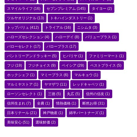
スマイルライフ
(16)
セブンプレミアム
(145)
タイヨー
(2)
ツルヤオリジナル
(13)
トキハインダストリー
(1)
トップバリュ
(412)
トライアル
(16)
ニシムタ
(3)
ハローズセレクション
(4)
ハローデイ
(8)
バリュープラス
(1)
バローセレクト
(17)
バロープラス
(17)
パントリーアンドラッキー
(5)
ヒバリヤ
(1)
ファミリーマート
(1)
フジ
(19)
フジチョイス
(9)
ベイシア
(29)
ベストプライス
(5)
ホックシェフ
(1)
マミープラス
(6)
マルキョウ
(1)
マルミヤストア
(1)
ヤマザワ
(11)
レッドキャベツ
(1)
ローソンセレクト
(1)
三徳
(5)
丸広
(5)
信州の信友
(1)
信州生まれ
(7)
全農
(1)
情熱価格
(1)
断然お得
(31)
日本リテール
(21)
神戸物産
(1)
綿半パートナーズ
(1)
美味安心
(51)
選味鮮価
(2)