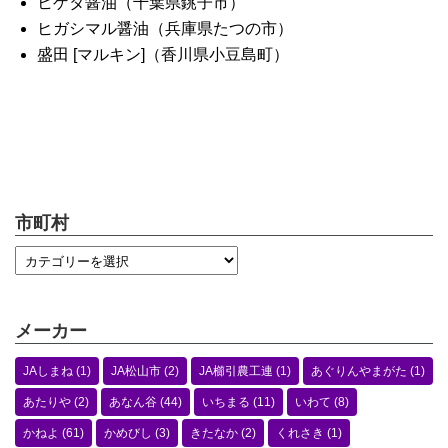
ヒゲタ醤油（千葉県銚子市）
ヒガシマル醤油（兵庫県たつの市）
盛田 [マルキン]（香川県小豆島町）
市町村
メーカー
JAしまね
(1)
JA松山市
(2)
JA櫛引農工連
(1)
あぐりんやまがた
(1)
あたりや
(2)
あなん谷
(44)
いちまる
(11)
いわて
(8)
かねよ
(61)
かめびし
(3)
きたなか
(2)
くれさき
(1)