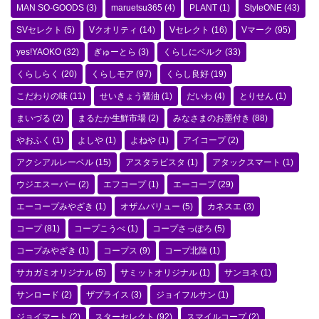
MAN SO-GOODS
(3)
maruetsu365
(4)
PLANT
(1)
StyleONE
(43)
SVセレクト
(5)
Vクオリティ
(14)
Vセレクト
(16)
Vマーク
(95)
yes!YAOKO
(32)
ぎゅーとら
(3)
くらしにベルク
(33)
くらしらく
(20)
くらしモア
(97)
くらし良好
(19)
こだわりの味
(11)
せいきょう醤油
(1)
だいわ
(4)
とりせん
(1)
まいづる
(2)
まるたか生鮮市場
(2)
みなさまのお墨付き
(88)
やおふく
(1)
よしや
(1)
よねや
(1)
アイコープ
(2)
アクシアルレーベル
(15)
アスタラビスタ
(1)
アタックスマート
(1)
ウジエスーパー
(2)
エフコープ
(1)
エーコープ
(29)
エーコープみやざき
(1)
オザムバリュー
(5)
カネスエ
(3)
コープ
(81)
コープこうべ
(1)
コープさっぽろ
(5)
コープみやざき
(1)
コープス
(9)
コープ北陸
(1)
サカガミオリジナル
(5)
サミットオリジナル
(1)
サンヨネ
(1)
サンロード
(2)
ザプライス
(3)
ジョイフルサン
(1)
ジョイマート
(2)
スターセレクト
(92)
スマイルコープ
(2)