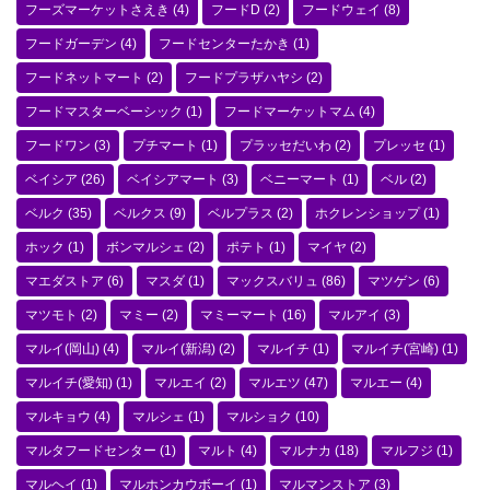
フーズマーケットさえき
(4)
フードD
(2)
フードウェイ
(8)
フードガーデン
(4)
フードセンターたかき
(1)
フードネットマート
(2)
フードプラザハヤシ
(2)
フードマスターベーシック
(1)
フードマーケットマム
(4)
フードワン
(3)
プチマート
(1)
プラッセだいわ
(2)
プレッセ
(1)
ベイシア
(26)
ベイシアマート
(3)
ベニーマート
(1)
ベル
(2)
ベルク
(35)
ベルクス
(9)
ベルプラス
(2)
ホクレンショップ
(1)
ホック
(1)
ボンマルシェ
(2)
ポテト
(1)
マイヤ
(2)
マエダストア
(6)
マスダ
(1)
マックスバリュ
(86)
マツゲン
(6)
マツモト
(2)
マミー
(2)
マミーマート
(16)
マルアイ
(3)
マルイ(岡山)
(4)
マルイ(新潟)
(2)
マルイチ
(1)
マルイチ(宮崎)
(1)
マルイチ(愛知)
(1)
マルエイ
(2)
マルエツ
(47)
マルエー
(4)
マルキョウ
(4)
マルシェ
(1)
マルショク
(10)
マルタフードセンター
(1)
マルト
(4)
マルナカ
(18)
マルフジ
(1)
マルヘイ
(1)
マルホンカウボーイ
(1)
マルマンストア
(3)