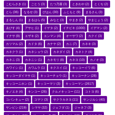
こむらさき
(1)
ごとう
(3)
たつ乃屋
(3)
ときわや
(2)
とくぢ
(2)
とら
(36)
なるせ
(3)
びはん
(30)
ふじもと
(9)
まるさん
(3)
まるしん
(1)
まるはら
(5)
みなと
(3)
やまき
(2)
やまじょう
(2)
ゑびす
(4)
アサヒ
(1)
イゲタ
(2)
イチビキ
(1000)
イデマン
(2)
イナサ
(9)
エザキ
(2)
エンマン
(4)
オーサワ
(2)
カクイ
(3)
カツマル
(2)
カドタ
(6)
カナヤ
(2)
カニ
(7)
カネキ
(3)
カネクラ
(1)
カネショウ
(2)
カネダイ
(2)
カネトク
(4)
カネニ
(3)
カネニシ
(1)
カネモリ
(8)
カネヨ
(10)
カノオ
(3)
カワイシ
(1)
カワムラ
(1)
キクスイ
(1)
キッコーイワ
(6)
キッコーダイマサ
(1)
キッコーチョウ
(1)
キッコーナン
(28)
キッコーニホン
(1)
キッコーマツ
(3)
キッコーマン
(2617)
キノエネ
(4)
キンコー
(26)
クルメキッコー
(11)
コトヨ
(6)
コバンキュー
(2)
コマツ
(3)
サクラカネヨ
(11)
サンジルシ
(40)
サンビシ
(219)
シマヤ
(32)
ジェフダ
(1)
ジャネフ
(3)