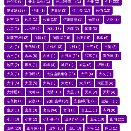
井ゲタ
(8)
井上(島根)
(1)
井上(神奈川)
(1)
今井
(2)
今野
(33)
伊賀越
(187)
伊那
(1)
伊集院
(3)
佐々長
(27)
佐伯
(13)
佐吉
(2)
佐星
(1)
佐藤
(10)
信州諏訪
(1)
光浦
(3)
入正
(3)
八二
(1)
八木澤
(9)
内池
(18)
内藤
(7)
加藤
(3)
加藤(島根)
(2)
加賀
(1)
加賀屋
(16)
北伊
(16)
北國
(6)
北村
(1)
千代緑
(1)
古代柱
(3)
古村
(1)
吉五
(1)
吉岡
(5)
吉市
(1)
吉本
(6)
吉永
(1)
吉田屋
(11)
和高
(1)
喜代屋
(1)
地蔵
(2)
坂長
(1)
垣崎
(4)
城戸
(1)
城端
(8)
堺屋
(1)
大久
(1)
大仲屋
(5)
大分協業組合
(23)
大千
(4)
大友
(1)
大坪
(6)
大屋
(5)
大島
(1)
大政
(1)
大月
(5)
大正屋
(4)
大津屋
(3)
大町
(4)
大醤
(10)
大黒
(1)
天真
(2)
天野
(4)
奈良橋
(1)
安森
(1)
安藤(宮崎)
(2)
安藤(秋田)
(7)
宝福一
(1)
室次
(1)
宮居
(3)
宮島
(94)
宮田
(3)
富士正
(1)
寺岡
(8)
小川
(3)
小林
(2)
小野甚
(4)
山さきや
(6)
山元
(18)
山内
(22)
山崎
(20)
山形屋
(1)
山本
(13)
山田
(3)
岡松
(1)
岡田
(1)