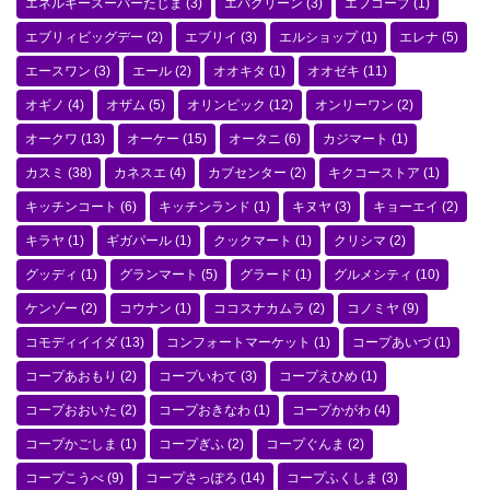
エネルギースーパーたじま
(3)
エバグリーン
(3)
エフコープ
(1)
エブリィビッグデー
(2)
エブリイ
(3)
エルショップ
(1)
エレナ
(5)
エースワン
(3)
エール
(2)
オオキタ
(1)
オオゼキ
(11)
オギノ
(4)
オザム
(5)
オリンピック
(12)
オンリーワン
(2)
オークワ
(13)
オーケー
(15)
オータニ
(6)
カジマート
(1)
カスミ
(38)
カネスエ
(4)
カブセンター
(2)
キクコーストア
(1)
キッチンコート
(6)
キッチンランド
(1)
キヌヤ
(3)
キョーエイ
(2)
キラヤ
(1)
ギガパール
(1)
クックマート
(1)
クリシマ
(2)
グッディ
(1)
グランマート
(5)
グラード
(1)
グルメシティ
(10)
ケンゾー
(2)
コウナン
(1)
ココスナカムラ
(2)
コノミヤ
(9)
コモディイイダ
(13)
コンフォートマーケット
(1)
コープあいづ
(1)
コープあおもり
(2)
コープいわて
(3)
コープえひめ
(1)
コープおおいた
(2)
コープおきなわ
(1)
コープかがわ
(4)
コープかごしま
(1)
コープぎふ
(2)
コープぐんま
(2)
コープこうべ
(9)
コープさっぽろ
(14)
コープふくしま
(3)