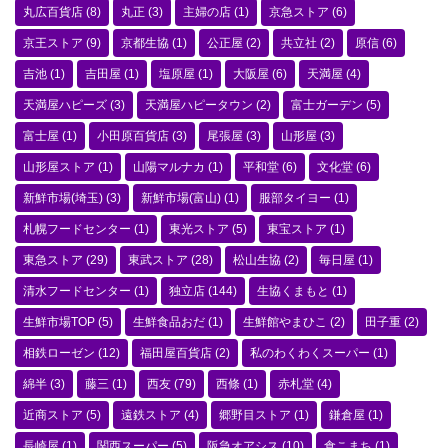
丸広百貨店
(8)
丸正
(3)
主婦の店
(1)
京急ストア
(6)
京王ストア
(9)
京都生協
(1)
公正屋
(2)
共立社
(2)
原信
(6)
吉池
(1)
吉田屋
(1)
塩原屋
(1)
大阪屋
(6)
天満屋
(4)
天満屋ハピーズ
(3)
天満屋ハピータウン
(2)
富士ガーデン
(5)
富士屋
(1)
小田原百貨店
(3)
尾張屋
(3)
山形屋
(3)
山形屋ストア
(1)
山陽マルナカ
(1)
平和堂
(6)
文化堂
(6)
新鮮市場(埼玉)
(3)
新鮮市場(富山)
(1)
服部タイヨー
(1)
札幌フードセンター
(1)
東光ストア
(5)
東宝ストア
(1)
東急ストア
(29)
東武ストア
(28)
松山生協
(2)
毎日屋
(1)
清水フードセンター
(1)
独立店
(144)
生協くまもと
(1)
生鮮市場TOP
(5)
生鮮食品おだ
(1)
生鮮館やまひこ
(2)
田子重
(2)
相鉄ローゼン
(12)
福田屋百貨店
(2)
私のわくわくスーパー
(1)
綿半
(3)
藤三
(1)
西友
(79)
西條
(1)
赤札堂
(4)
近商ストア
(5)
遠鉄ストア
(4)
郷野目ストア
(1)
鎌倉屋
(1)
長崎屋
(1)
関西スーパー
(5)
阪急オアシス
(10)
食こまち
(1)