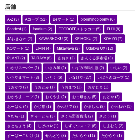
店舗
A-Z
(3)
Aコープ
(52)
Beマート
(1)
bloomingbloomy
(6)
Foodest
(1)
foodium
(2)
FOODOFFストッカー
(5)
FUJI
(8)
JAおきなわ
(2)
KAWASHOKU
(3)
KEIHOKU
(2)
KOHYO
(7)
KOマート
(1)
LIVIN
(4)
Mikawaya
(2)
Odakyu OX
(12)
PLANT
(2)
TAIRAYA
(8)
あおき
(2)
あんくる夢市場
(3)
いかりスーパー
(1)
いさみ屋
(2)
いずみ市民生協
(2)
いちい
(2)
いちやまマート
(3)
いとく
(6)
いなげや
(27)
いばらきコープ
(1)
うおかつ
(2)
うおとみ
(1)
うおまつ
(1)
おかじま
(1)
おかやまコープ
(1)
おくやま
(2)
おっ母さん
(5)
おどや
(2)
おーばん
(4)
かじ惣
(1)
かねひで
(3)
かましん
(8)
かわねや
(1)
きむら
(1)
ぎゅーとら
(3)
さくら野百貨店
(2)
さとう
(1)
さとちょう
(4)
しげのや
(1)
しずてつストア
(8)
しまむら
(2)
すーぱーこいけ
(1)
せんどう
(3)
たいらや
(11)
たからや
(1)