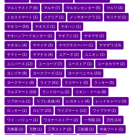
マルミヤストア
(6)
マルヤ
(7)
マルヨシセンター
(5)
マルワ
(3)
ミセススマート
(1)
メグリア
(1)
メッサオークワ
(1)
モリナガ
(1)
ヤオコー
(54)
ヤオスズ
(1)
ヤオハン
(1)
ヤオハンフードセンター
(2)
ヤオフジ
(1)
ヤオマサ
(2)
ヤオヨシ
(4)
ヤマイチ
(3)
ヤマグチスーパー
(1)
ヤマザワ
(13)
ヤマトー
(1)
ヤマナカ
(4)
ユアーズ
(2)
ユニオン
(1)
ユニバース
(12)
ユーコープ
(7)
ユーストア
(1)
ユータカラヤ
(2)
ヨシヅヤ
(9)
ヨークフーズ
(11)
ヨークベニマル
(33)
ヨークマート
(9)
ライフ
(41)
ラコマート
(3)
ラッキー
(5)
ラルズマート
(10)
ランドローム
(2)
リオン・ドール
(9)
リブホール
(1)
リブレ京成
(4)
レガネット
(4)
レッドキャベツ
(3)
ロッキー
(1)
ロピア
(23)
ワイズマート
(12)
ワイプラザ
(1)
ワイ・バリュー
(1)
ワタナベストアー
(2)
一号舘
(3)
万代
(14)
万寿屋
(1)
万惣
(1)
三平ストア
(2)
三杉屋
(1)
中央フード
(1)