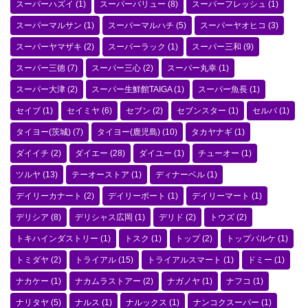
スーパーハズイ
(1)
スーパーバリュー
(8)
スーパーフレッシュ
(1)
スーパーマルサン
(1)
スーパーマルハチ
(5)
スーパーヤオヒコ
(3)
スーパーヤマザキ
(2)
スーパーラック
(1)
スーパー三和
(9)
スーパー三徳
(7)
スーパー三心
(2)
スーパー丸幸
(1)
スーパー大津
(2)
スーパー生鮮館TAIGA
(1)
スーパー魚長
(1)
セイブ
(1)
セイミヤ
(6)
セブン
(2)
セブンスター
(1)
セルバ
(1)
タイヨー(茨城)
(7)
タイヨー(鹿児島)
(10)
タカヤナギ
(1)
ダイイチ
(2)
ダイエー
(28)
ダイユー
(1)
チューオー
(1)
ツルヤ
(13)
テーオーストア
(1)
ディナーベル
(1)
デイリーカナート
(2)
デイリーポート
(1)
デイリーマート
(1)
デリシア
(8)
デリシャス広岡
(1)
デリド
(2)
トウズ
(2)
トキハインダストリー
(1)
トスク
(1)
トップ
(2)
トップパルケ
(1)
トミダヤ
(2)
トライアル
(15)
トライアルスマート
(1)
ドミー
(1)
ナカケー
(1)
ナカムラストアー
(2)
ナガノヤ
(1)
ナフコ
(1)
ナリタヤ
(5)
ナルス
(1)
ナルックス
(1)
ナンコクスーパー
(1)