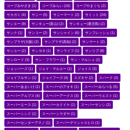
コープみやざき
(1)
コープみらい
(16)
コープやまぐち
(2)
サカガミ
(4)
サニー
(5)
サニーマート
(2)
サミット
(24)
サンエー
(9)
サンキュー(富山)
(2)
サンキュー(鹿児島)
(2)
サンク
(1)
サンコー
(2)
サンシャイン
(6)
サンフレッシュ
(1)
サンプラザ(大阪)
(2)
サンプラザ(高知)
(2)
サンマート
(2)
サンユー
(2)
サンヨネ
(1)
サンライフ
(1)
サンリブ
(8)
サンロード
(3)
サン・フラワー
(1)
サン・マルシェ
(2)
ショッパーズ
(1)
ジェイ・マルエー
(1)
ジョイス
(3)
ジョイフルサン
(1)
ジョイフーズ
(4)
スズキヤ
(2)
スパーク
(3)
スーパーあまいけ
(1)
スーパーのアオキ
(1)
スーパーみらべる
(5)
スーパーアルプス
(4)
スーパーアークス
(3)
スーパーウエスト
(1)
スーパーエース
(1)
スーパーカドイケ
(1)
スーパーサンシ
(2)
スーパーシシド
(1)
スーパーシマダヤ
(1)
スーパーセンターアマノ
(1)
スーパーデリシャスヒロ
(1)