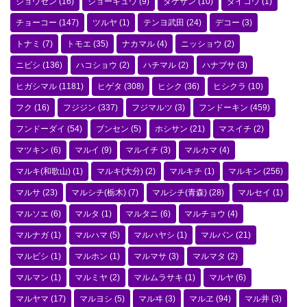
ジョウセン
(16)
ジョーキュウ
(9)
タケサン
(10)
ダイコウ
(1)
チョーコー
(147)
ツルヤ
(1)
テンヨ武田
(24)
デコー
(3)
トナミ
(7)
トモエ
(35)
ナカマル
(4)
ニッショウ
(2)
ニビシ
(136)
ハコショウ
(2)
ハチマル
(2)
ハナブサ
(3)
ヒガシマル
(1181)
ヒゲタ
(308)
ヒシク
(36)
ヒシクラ
(10)
フク
(16)
フジジン
(337)
フジマルツ
(3)
フンドーキン
(459)
フンドーダイ
(54)
ブンセン
(5)
ホシサン
(21)
マスイチ
(2)
マツキン
(6)
マルイ
(9)
マルイチ
(3)
マルカマ
(4)
マルキ(和歌山)
(1)
マルキ(大分)
(2)
マルキチ
(1)
マルキン
(256)
マルサ
(23)
マルシチ(栃木)
(7)
マルシチ(青森)
(28)
マルセイ
(1)
マルソエ
(6)
マルタ
(1)
マルタニ
(6)
マルチョウ
(4)
マルナガ
(1)
マルハマ
(5)
マルハヤシ
(1)
マルバン
(21)
マルビシ
(1)
マルホン
(1)
マルマサ
(3)
マルマタ
(2)
マルマン
(1)
マルミヤ
(2)
マルムラサキ
(1)
マルヤ
(6)
マルヤマ
(17)
マルヨシ
(5)
マルヰ
(3)
マルヱ
(94)
マル井
(3)