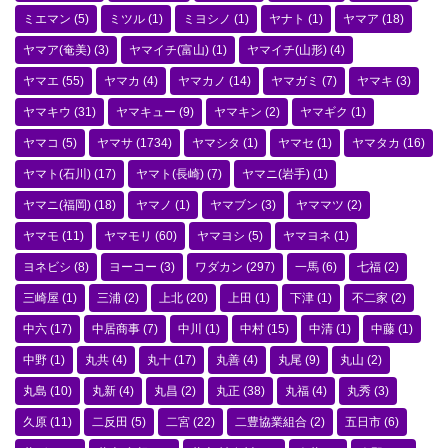
ミエマン
(5)
ミツル
(1)
ミヨシノ
(1)
ヤナト
(1)
ヤマア
(18)
ヤマア(奄美)
(3)
ヤマイチ(富山)
(1)
ヤマイチ(山形)
(4)
ヤマエ
(55)
ヤマカ
(4)
ヤマカノ
(14)
ヤマガミ
(7)
ヤマキ
(3)
ヤマキウ
(31)
ヤマキュー
(9)
ヤマキン
(2)
ヤマギク
(1)
ヤマコ
(5)
ヤマサ
(1734)
ヤマシタ
(1)
ヤマセ
(1)
ヤマタカ
(16)
ヤマト(石川)
(17)
ヤマト(長崎)
(7)
ヤマニ(岩手)
(1)
ヤマニ(福岡)
(18)
ヤマノ
(1)
ヤマブン
(3)
ヤママツ
(2)
ヤマモ
(11)
ヤマモリ
(60)
ヤマヨシ
(5)
ヤマヨネ
(1)
ヨネビシ
(8)
ヨーコー
(3)
ワダカン
(297)
一馬
(6)
七福
(2)
三崎屋
(1)
三浦
(2)
上北
(20)
上田
(1)
下津
(1)
不二家
(2)
中六
(17)
中居商事
(7)
中川
(1)
中村
(15)
中清
(1)
中藤
(1)
中野
(1)
丸共
(4)
丸十
(17)
丸善
(4)
丸尾
(9)
丸山
(2)
丸島
(10)
丸新
(4)
丸昌
(2)
丸正
(38)
丸福
(4)
丸秀
(3)
久原
(11)
二反田
(5)
二宮
(22)
二豊協業組合
(2)
五日市
(6)