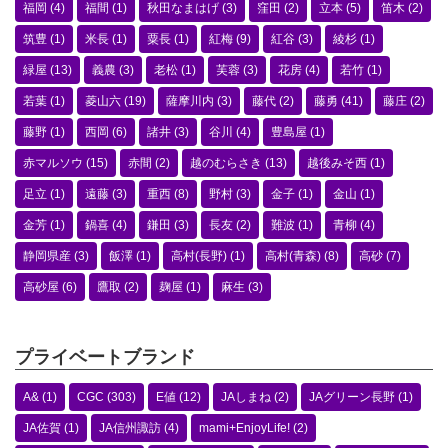
福岡
(4)
福間
(1)
秋田なまはげ
(3)
窪田
(2)
立本
(5)
笛木
(2)
筑豊
(1)
米長
(1)
粟長
(1)
紅梅
(9)
紅谷
(3)
綾杉
(1)
緑屋
(13)
義農
(3)
老松
(1)
芙蓉
(3)
花房
(4)
若竹
(1)
若葉
(1)
菱山六
(19)
薩摩川内
(3)
藤代
(2)
藤勇
(41)
藤庄
(2)
藤野
(1)
西岡
(6)
諸井
(3)
谷川
(4)
豊島屋
(1)
赤マルソウ
(15)
赤間
(2)
越のむらさき
(13)
越後みそ西
(1)
足立
(1)
遠藤
(3)
重西
(8)
野村
(3)
金子
(1)
金山
(1)
金芳
(1)
鍋喜
(4)
鎌田
(3)
長友
(2)
難波
(1)
青柳
(4)
静岡県産
(3)
飯澤
(1)
高村(長野)
(1)
高村(青森)
(8)
高砂
(7)
高砂屋
(6)
鷹取
(2)
麹屋
(1)
麻生
(3)
プライベートブランド
A&
(1)
CGC
(303)
E値
(12)
JAしまね
(2)
JAグリーン長野
(1)
JA佐賀
(1)
JA信州諏訪
(4)
mami+EnjoyLife!
(2)