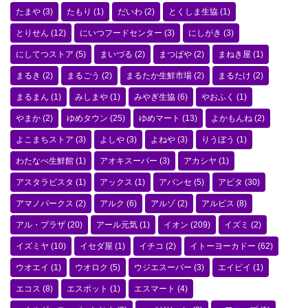
たまや
(3)
たもり
(1)
だいわ
(2)
とくしま生協
(1)
とりせん
(12)
にいつフードセンター
(3)
にしがき
(3)
にしてつストア
(5)
まいづる
(2)
まつばや
(2)
まねき屋
(1)
まるき
(2)
まるごう
(2)
まるたか生鮮市場
(2)
まるたけ
(2)
まるまん
(1)
みしまや
(1)
みやぎ生協
(6)
やおふく
(1)
やまか
(2)
ゆめタウン
(25)
ゆめマート
(13)
よかもんね
(2)
よこまちストア
(3)
よしや
(3)
よねや
(3)
りうぼう
(1)
わたなべ生鮮館
(1)
アオキスーパー
(3)
アカシヤ
(1)
アスタラビスタ
(1)
アックス
(1)
アバンセ
(5)
アピタ
(30)
アマノパークス
(2)
アルク
(6)
アルゾ
(2)
アルビス
(8)
アル・プラザ
(20)
アール元気
(1)
イオン
(209)
イズミ
(2)
イズミヤ
(10)
イセダ屋
(1)
イチコ
(2)
イトーヨーカドー
(62)
ウオエイ
(1)
ウオロク
(5)
ウジエスーパー
(3)
エイビイ
(1)
エコス
(8)
エスポット
(1)
エスマート
(4)