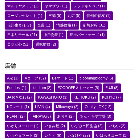
マルミヤストア
(1)
ヤマザワ
(11)
レッドキャベツ
(1)
ローソンセレクト
(1)
三徳
(5)
丸広
(5)
信州の信友
(1)
信州生まれ
(7)
全農
(1)
情熱価格
(1)
断然お得
(31)
日本リテール
(21)
神戸物産
(1)
綿半パートナーズ
(1)
美味安心
(51)
選味鮮価
(2)
店舗
A-Z
(3)
Aコープ
(52)
Beマート
(1)
bloomingbloomy
(6)
Foodest
(1)
foodium
(2)
FOODOFFストッカー
(5)
FUJI
(8)
JAおきなわ
(2)
KAWASHOKU
(3)
KEIHOKU
(2)
KOHYO
(7)
KOマート
(1)
LIVIN
(4)
Mikawaya
(2)
Odakyu OX
(12)
PLANT
(2)
TAIRAYA
(8)
あおき
(2)
あんくる夢市場
(3)
いかりスーパー
(1)
いさみ屋
(2)
いずみ市民生協
(2)
いちい
(2)
いちやまマート
(3)
いとく
(6)
いなげや
(27)
いばらきコープ
(1)