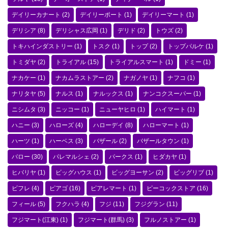
デイリーカナート
(2)
デイリーポート
(1)
デイリーマート
(1)
デリシア
(8)
デリシャス広岡
(1)
デリド
(2)
トウズ
(2)
トキハインダストリー
(1)
トスク
(1)
トップ
(2)
トップパルケ
(1)
トミダヤ
(2)
トライアル
(15)
トライアルスマート
(1)
ドミー
(1)
ナカケー
(1)
ナカムラストアー
(2)
ナガノヤ
(1)
ナフコ
(1)
ナリタヤ
(5)
ナルス
(1)
ナルックス
(1)
ナンコクスーパー
(1)
ニシムタ
(3)
ニッコー
(1)
ニューヤヒロ
(1)
ハイマート
(1)
ハニー
(3)
ハローズ
(4)
ハローデイ
(8)
ハローマート
(1)
ハーツ
(1)
ハーベス
(3)
バザール
(2)
バザールタウン
(1)
バロー
(30)
パレマルシェ
(2)
パークス
(1)
ヒダカヤ
(1)
ヒバリヤ
(1)
ビッグハウス
(1)
ビッグヨーサン
(2)
ビッグリブ
(1)
ビフレ
(4)
ピアゴ
(16)
ピアレマート
(1)
ピーコックストア
(16)
フィール
(5)
フクハラ
(4)
フジ
(11)
フジグラン
(11)
フジマート(江東)
(1)
フジマート(群馬)
(3)
フルノストアー
(1)