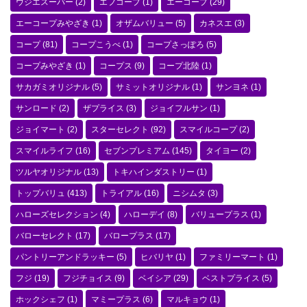
ウジエスーパー
(2)
エフコープ
(1)
エーコープ
(29)
エーコープみやざき
(1)
オザムバリュー
(5)
カネスエ
(3)
コープ
(81)
コープこうべ
(1)
コープさっぽろ
(5)
コープみやざき
(1)
コープス
(9)
コープ北陸
(1)
サカガミオリジナル
(5)
サミットオリジナル
(1)
サンヨネ
(1)
サンロード
(2)
ザプライス
(3)
ジョイフルサン
(1)
ジョイマート
(2)
スターセレクト
(92)
スマイルコープ
(2)
スマイルライフ
(16)
セブンプレミアム
(145)
タイヨー
(2)
ツルヤオリジナル
(13)
トキハインダストリー
(1)
トップバリュ
(413)
トライアル
(16)
ニシムタ
(3)
ハローズセレクション
(4)
ハローデイ
(8)
バリュープラス
(1)
バローセレクト
(17)
バロープラス
(17)
パントリーアンドラッキー
(5)
ヒバリヤ
(1)
ファミリーマート
(1)
フジ
(19)
フジチョイス
(9)
ベイシア
(29)
ベストプライス
(5)
ホックシェフ
(1)
マミープラス
(6)
マルキョウ
(1)