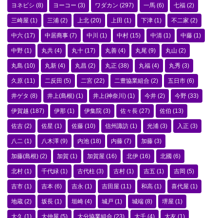
ヨネビシ
(8)
ヨーコー
(3)
ワダカン
(297)
一馬
(6)
七福
(2)
三崎屋
(1)
三浦
(2)
上北
(20)
上田
(1)
下津
(1)
不二家
(2)
中六
(17)
中居商事
(7)
中川
(1)
中村
(15)
中清
(1)
中藤
(1)
中野
(1)
丸共
(4)
丸十
(17)
丸善
(4)
丸尾
(9)
丸山
(2)
丸島
(10)
丸新
(4)
丸昌
(2)
丸正
(38)
丸福
(4)
丸秀
(3)
久原
(11)
二反田
(5)
二宮
(22)
二豊協業組合
(2)
五日市
(6)
井ゲタ
(8)
井上(島根)
(1)
井上(神奈川)
(1)
今井
(2)
今野
(33)
伊賀越
(187)
伊那
(1)
伊集院
(3)
佐々長
(27)
佐伯
(13)
佐吉
(2)
佐星
(1)
佐藤
(10)
信州諏訪
(1)
光浦
(3)
入正
(3)
八二
(1)
八木澤
(9)
内池
(18)
内藤
(7)
加藤
(3)
加藤(島根)
(2)
加賀
(1)
加賀屋
(16)
北伊
(16)
北國
(6)
北村
(1)
千代緑
(1)
古代柱
(3)
古村
(1)
吉五
(1)
吉岡
(5)
吉市
(1)
吉本
(6)
吉永
(1)
吉田屋
(11)
和高
(1)
喜代屋
(1)
地蔵
(2)
坂長
(1)
垣崎
(4)
城戸
(1)
城端
(8)
堺屋
(1)
大久
(1)
大仲屋
(5)
大分協業組合
(23)
大千
(4)
大友
(1)