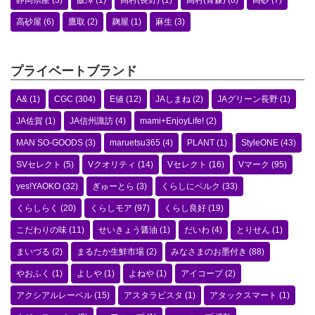
静岡県産
(3)
飯澤
(1)
高村(長野)
(1)
高村(青森)
(8)
高砂
(7)
高砂屋
(6)
鷹取
(2)
麹屋
(1)
麻生
(3)
プライベートブランド
A&
(1)
CGC
(304)
E値
(12)
JAしまね
(2)
JAグリーン長野
(1)
JA佐賀
(1)
JA信州諏訪
(4)
mami+EnjoyLife!
(2)
MAN SO-GOODS
(3)
maruetsu365
(4)
PLANT
(1)
StyleONE
(43)
SVセレクト
(5)
Vクオリティ
(14)
Vセレクト
(16)
Vマーク
(95)
yes!YAOKO
(32)
ぎゅーとら
(3)
くらしにベルク
(33)
くらしらく
(20)
くらしモア
(97)
くらし良好
(19)
こだわりの味
(11)
せいきょう醤油
(1)
だいわ
(4)
とりせん
(1)
まいづる
(2)
まるたか生鮮市場
(2)
みなさまのお墨付き
(88)
やおふく
(1)
よしや
(1)
よねや
(1)
アイコープ
(2)
アクシアルレーベル
(15)
アスタラビスタ
(1)
アタックスマート
(1)