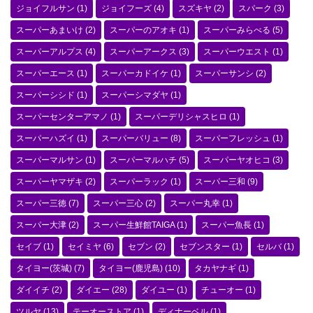
ジョイフルサン
(1)
ジョイフーズ
(4)
スズキヤ
(2)
スパーク
(3)
スーパーあまいけ
(2)
スーパーのアオキ
(1)
スーパーみらべる
(5)
スーパーアルプス
(4)
スーパーアークス
(3)
スーパーウエスト
(1)
スーパーエース
(1)
スーパーカドイケ
(1)
スーパーサンシ
(2)
スーパーシシド
(1)
スーパーシマダヤ
(1)
スーパーセンターアマノ
(1)
スーパーデリシャスヒロ
(1)
スーパーハズイ
(1)
スーパーバリュー
(8)
スーパーフレッシュ
(1)
スーパーマルサン
(1)
スーパーマルハチ
(5)
スーパーヤオヒコ
(3)
スーパーヤマザキ
(2)
スーパーラック
(1)
スーパー三和
(9)
スーパー三徳
(7)
スーパー三心
(2)
スーパー丸幸
(1)
スーパー大津
(2)
スーパー生鮮館TAIGA
(1)
スーパー魚長
(1)
セイブ
(1)
セイミヤ
(6)
セブン
(2)
セブンスター
(1)
セルバ
(1)
タイヨー(茨城)
(7)
タイヨー(鹿児島)
(10)
タカヤナギ
(1)
ダイイチ
(2)
ダイエー
(28)
ダイユー
(1)
チューオー
(1)
ツルヤ
(13)
テーオーストア
(1)
ディナーベル
(1)