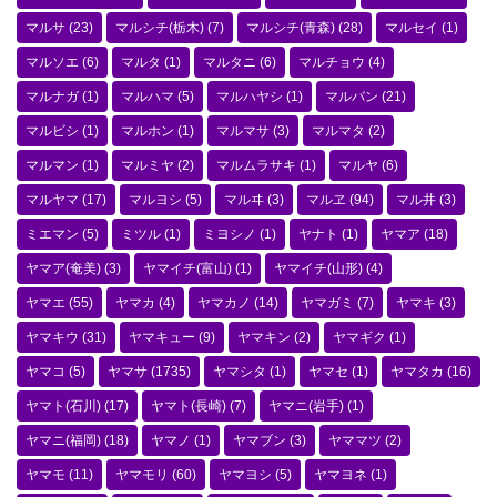
マルサ
(23)
マルシチ(栃木)
(7)
マルシチ(青森)
(28)
マルセイ
(1)
マルソエ
(6)
マルタ
(1)
マルタニ
(6)
マルチョウ
(4)
マルナガ
(1)
マルハマ
(5)
マルハヤシ
(1)
マルバン
(21)
マルビシ
(1)
マルホン
(1)
マルマサ
(3)
マルマタ
(2)
マルマン
(1)
マルミヤ
(2)
マルムラサキ
(1)
マルヤ
(6)
マルヤマ
(17)
マルヨシ
(5)
マルヰ
(3)
マルヱ
(94)
マル井
(3)
ミエマン
(5)
ミツル
(1)
ミヨシノ
(1)
ヤナト
(1)
ヤマア
(18)
ヤマア(奄美)
(3)
ヤマイチ(富山)
(1)
ヤマイチ(山形)
(4)
ヤマエ
(55)
ヤマカ
(4)
ヤマカノ
(14)
ヤマガミ
(7)
ヤマキ
(3)
ヤマキウ
(31)
ヤマキュー
(9)
ヤマキン
(2)
ヤマギク
(1)
ヤマコ
(5)
ヤマサ
(1735)
ヤマシタ
(1)
ヤマセ
(1)
ヤマタカ
(16)
ヤマト(石川)
(17)
ヤマト(長崎)
(7)
ヤマニ(岩手)
(1)
ヤマニ(福岡)
(18)
ヤマノ
(1)
ヤマブン
(3)
ヤママツ
(2)
ヤマモ
(11)
ヤマモリ
(60)
ヤマヨシ
(5)
ヤマヨネ
(1)