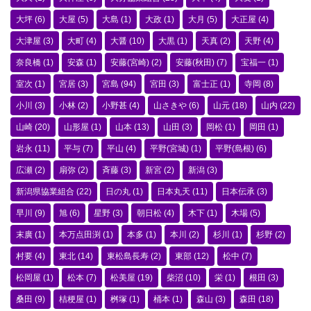
大坪
(6)
大屋
(5)
大島
(1)
大政
(1)
大月
(5)
大正屋
(4)
大津屋
(3)
大町
(4)
大醤
(10)
大黒
(1)
天真
(2)
天野
(4)
奈良橋
(1)
安森
(1)
安藤(宮崎)
(2)
安藤(秋田)
(7)
宝福一
(1)
室次
(1)
宮居
(3)
宮島
(94)
宮田
(3)
富士正
(1)
寺岡
(8)
小川
(3)
小林
(2)
小野甚
(4)
山さきや
(6)
山元
(18)
山内
(22)
山崎
(20)
山形屋
(1)
山本
(13)
山田
(3)
岡松
(1)
岡田
(1)
岩永
(11)
平与
(7)
平山
(4)
平野(宮城)
(1)
平野(島根)
(6)
広瀬
(2)
扇弥
(2)
斉藤
(3)
新宮
(2)
新潟
(3)
新潟県協業組合
(22)
日の丸
(1)
日本丸天
(11)
日本伝承
(3)
早川
(9)
旭
(6)
星野
(3)
朝日松
(4)
木下
(1)
木場
(5)
末廣
(1)
本万点田渕
(1)
本多
(1)
本川
(2)
杉川
(1)
杉野
(2)
村要
(4)
東北
(14)
東松島長寿
(2)
東部
(12)
松中
(7)
松岡屋
(1)
松本
(7)
松美屋
(19)
柴沼
(10)
栄
(1)
根田
(3)
桑田
(9)
桔梗屋
(1)
桝塚
(1)
桶本
(1)
森山
(3)
森田
(18)