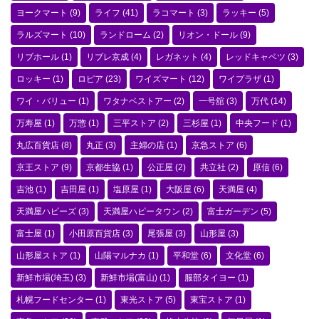
ヨークマート
(9)
ライフ
(41)
ラコマート
(3)
ラッキー
(5)
ラルズマート
(10)
ランドローム
(2)
リオン・ドール
(9)
リブホール
(1)
リブレ京成
(4)
レガネット
(4)
レッドキャベツ
(3)
ロッキー
(1)
ロピア
(23)
ワイズマート
(12)
ワイプラザ
(1)
ワイ・バリュー
(1)
ワタナベストアー
(2)
一号舘
(3)
万代
(14)
万寿屋
(1)
万惣
(1)
三平ストア
(2)
三杉屋
(1)
中央フード
(1)
丸広百貨店
(8)
丸正
(3)
主婦の店
(1)
京急ストア
(6)
京王ストア
(9)
京都生協
(1)
公正屋
(2)
共立社
(2)
原信
(6)
吉池
(1)
吉田屋
(1)
塩原屋
(1)
大阪屋
(6)
天満屋
(4)
天満屋ハピーズ
(3)
天満屋ハピータウン
(2)
富士ガーデン
(5)
富士屋
(1)
小田原百貨店
(3)
尾張屋
(3)
山形屋
(3)
山形屋ストア
(1)
山陽マルナカ
(1)
平和堂
(6)
文化堂
(6)
新鮮市場(埼玉)
(3)
新鮮市場(富山)
(1)
服部タイヨー
(1)
札幌フードセンター
(1)
東光ストア
(5)
東宝ストア
(1)