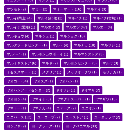
マエダストア
(6)
マスダ
(1)
マックスバリュ
(86)
マツゲン
(6)
マツモト
(2)
マミー
(2)
マミーマート
(16)
マルアイ
(3)
マルイ(岡山)
(4)
マルイ(新潟)
(2)
マルイチ
(1)
マルイチ(宮崎)
(1)
マルイチ(愛知)
(1)
マルエイ
(2)
マルエツ
(47)
マルエー
(4)
マルキョウ
(4)
マルシェ
(1)
マルショク
(10)
マルタフードセンター
(1)
マルト
(4)
マルナカ
(18)
マルフジ
(1)
マルヘイ
(1)
マルホンカウボーイ
(1)
マルマンストア
(3)
マルミヤストア
(6)
マルヤ
(7)
マルヨシセンター
(5)
マルワ
(3)
ミセススマート
(1)
メグリア
(1)
メッサオークワ
(1)
モリナガ
(1)
ヤオコー
(54)
ヤオスズ
(1)
ヤオハン
(1)
ヤオハンフードセンター
(2)
ヤオフジ
(1)
ヤオマサ
(2)
ヤオヨシ
(4)
ヤマイチ
(3)
ヤマグチスーパー
(1)
ヤマザワ
(13)
ヤマトー
(1)
ヤマナカ
(4)
ユアーズ
(2)
ユニオン
(1)
ユニバース
(12)
ユーコープ
(7)
ユーストア
(1)
ユータカラヤ
(2)
ヨシヅヤ
(9)
ヨークフーズ
(11)
ヨークベニマル
(33)