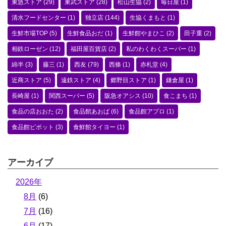
東急ストア
(29)
東武ストア
(28)
松山生協
(2)
毎日屋
(1)
清水フードセンター
(1)
独立店
(144)
生協くまもと
(1)
生鮮市場TOP
(5)
生鮮食品おだ
(1)
生鮮館やまひこ
(2)
田子重
(2)
相鉄ローゼン
(12)
福田屋百貨店
(2)
私のわくわくスーパー
(1)
綿半
(3)
藤三
(1)
西友
(79)
西條
(1)
赤札堂
(4)
近商ストア
(5)
遠鉄ストア
(4)
郷野目ストア
(1)
鎌倉屋
(1)
長崎屋
(1)
関西スーパー
(5)
阪急オアシス
(10)
食こまち
(1)
食品の店おおた
(2)
食品館あおば
(6)
食品館アプロ
(1)
食品館ピボット
(3)
食鮮館タイヨー
(1)
アーカイブ
2026年
8月
(6)
7月
(16)
6月
(17)