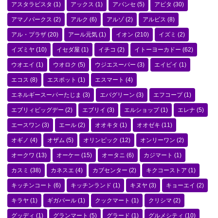
アスタラビスタ
(1)
アックス
(1)
アバンセ
(5)
アピタ
(30)
アマノパークス
(2)
アルク
(6)
アルゾ
(2)
アルビス
(8)
アル・プラザ
(20)
アール元気
(1)
イオン
(210)
イズミ
(2)
イズミヤ
(10)
イセダ屋
(1)
イチコ
(2)
イトーヨーカドー
(62)
ウオエイ
(1)
ウオロク
(5)
ウジエスーパー
(3)
エイビイ
(1)
エコス
(8)
エスポット
(1)
エスマート
(4)
エネルギースーパーたじま
(3)
エバグリーン
(3)
エフコープ
(1)
エブリィビッグデー
(2)
エブリイ
(3)
エルショップ
(1)
エレナ
(5)
エースワン
(3)
エール
(2)
オオキタ
(1)
オオゼキ
(11)
オギノ
(4)
オザム
(5)
オリンピック
(12)
オンリーワン
(2)
オークワ
(13)
オーケー
(15)
オータニ
(6)
カジマート
(1)
カスミ
(38)
カネスエ
(4)
カブセンター
(2)
キクコーストア
(1)
キッチンコート
(6)
キッチンランド
(1)
キヌヤ
(3)
キョーエイ
(2)
キラヤ
(1)
ギガパール
(1)
クックマート
(1)
クリシマ
(2)
グッディ
(1)
グランマート
(5)
グラード
(1)
グルメシティ
(10)