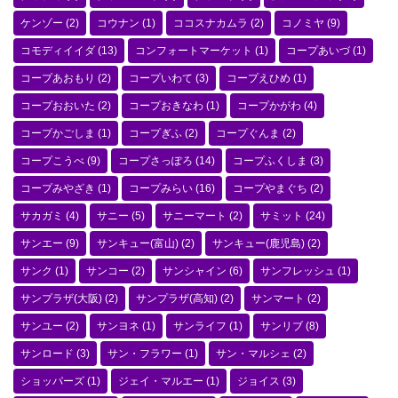
ケンゾー
(2)
コウナン
(1)
ココスナカムラ
(2)
コノミヤ
(9)
コモディイイダ
(13)
コンフォートマーケット
(1)
コープあいづ
(1)
コープあおもり
(2)
コープいわて
(3)
コープえひめ
(1)
コープおおいた
(2)
コープおきなわ
(1)
コープかがわ
(4)
コープかごしま
(1)
コープぎふ
(2)
コープぐんま
(2)
コープこうべ
(9)
コープさっぽろ
(14)
コープふくしま
(3)
コープみやざき
(1)
コープみらい
(16)
コープやまぐち
(2)
サカガミ
(4)
サニー
(5)
サニーマート
(2)
サミット
(24)
サンエー
(9)
サンキュー(富山)
(2)
サンキュー(鹿児島)
(2)
サンク
(1)
サンコー
(2)
サンシャイン
(6)
サンフレッシュ
(1)
サンプラザ(大阪)
(2)
サンプラザ(高知)
(2)
サンマート
(2)
サンユー
(2)
サンヨネ
(1)
サンライフ
(1)
サンリブ
(8)
サンロード
(3)
サン・フラワー
(1)
サン・マルシェ
(2)
ショッパーズ
(1)
ジェイ・マルエー
(1)
ジョイス
(3)