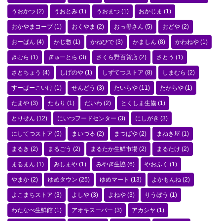
うおかつ
(2)
うおとみ
(1)
うおまつ
(1)
おかじま
(1)
おかやまコープ
(1)
おくやま
(2)
おっ母さん
(5)
おどや
(2)
おーばん
(4)
かじ惣
(1)
かねひで
(3)
かましん
(8)
かわねや
(1)
きむら
(1)
ぎゅーとら
(3)
さくら野百貨店
(2)
さとう
(1)
さとちょう
(4)
しげのや
(1)
しずてつストア
(8)
しまむら
(2)
すーぱーこいけ
(1)
せんどう
(3)
たいらや
(11)
たからや
(1)
たまや
(3)
たもり
(1)
だいわ
(2)
とくしま生協
(1)
とりせん
(12)
にいつフードセンター
(3)
にしがき
(3)
にしてつストア
(5)
まいづる
(2)
まつばや
(2)
まねき屋
(1)
まるき
(2)
まるごう
(2)
まるたか生鮮市場
(2)
まるたけ
(2)
まるまん
(1)
みしまや
(1)
みやぎ生協
(6)
やおふく
(1)
やまか
(2)
ゆめタウン
(25)
ゆめマート
(13)
よかもんね
(2)
よこまちストア
(3)
よしや
(3)
よねや
(3)
りうぼう
(1)
わたなべ生鮮館
(1)
アオキスーパー
(3)
アカシヤ
(1)