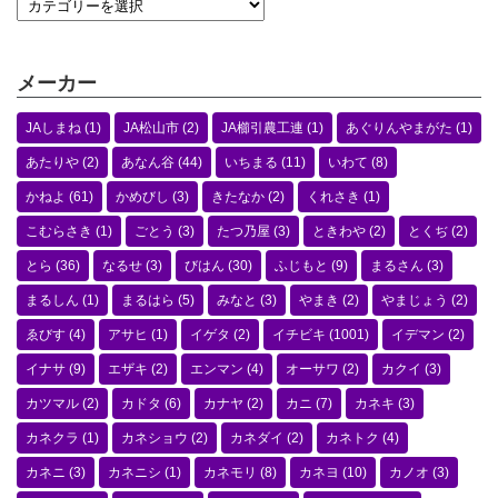
メーカー
JAしまね
(1)
JA松山市
(2)
JA櫛引農工連
(1)
あぐりんやまがた
(1)
あたりや
(2)
あなん谷
(44)
いちまる
(11)
いわて
(8)
かねよ
(61)
かめびし
(3)
きたなか
(2)
くれさき
(1)
こむらさき
(1)
ごとう
(3)
たつ乃屋
(3)
ときわや
(2)
とくぢ
(2)
とら
(36)
なるせ
(3)
びはん
(30)
ふじもと
(9)
まるさん
(3)
まるしん
(1)
まるはら
(5)
みなと
(3)
やまき
(2)
やまじょう
(2)
ゑびす
(4)
アサヒ
(1)
イゲタ
(2)
イチビキ
(1001)
イデマン
(2)
イナサ
(9)
エザキ
(2)
エンマン
(4)
オーサワ
(2)
カクイ
(3)
カツマル
(2)
カドタ
(6)
カナヤ
(2)
カニ
(7)
カネキ
(3)
カネクラ
(1)
カネショウ
(2)
カネダイ
(2)
カネトク
(4)
カネニ
(3)
カネニシ
(1)
カネモリ
(8)
カネヨ
(10)
カノオ
(3)