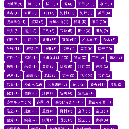
楠城屋
(9)
樋口
(1)
横山
(3)
橘
(4)
正田
(211)
水上
(1)
水谷
(1)
永田
(3)
江口
(3)
河村
(11)
河野
(1)
浜田
(4)
淀屋勇心
(1)
渡辺
(2)
港屋木山
(1)
澤井
(5)
濵口
(10)
照井
(6)
熊井
(3)
玉島
(2)
玉鈴
(5)
田中
(3)
田丸
(2)
町田
(3)
白龍
(4)
盛田
(22)
直源
(41)
相木屋
(7)
矢木
(2)
矢野
(11)
石孫
(2)
神田
(2)
福來
(1)
福原
(9)
福寿
(19)
福岡
(4)
福間
(1)
秋田なまはげ
(3)
窪田
(2)
立本
(5)
笛木
(2)
筑豊
(1)
米長
(1)
粟長
(1)
紅梅
(9)
紅谷
(3)
綾杉
(1)
緑屋
(13)
義農
(3)
老松
(1)
芙蓉
(3)
花房
(4)
若竹
(1)
若葉
(1)
菱山六
(19)
薩摩川内
(3)
藤代
(2)
藤勇
(41)
藤庄
(2)
藤野
(1)
西岡
(6)
諸井
(3)
谷川
(4)
豊島屋
(1)
赤マルソウ
(15)
赤間
(2)
越のむらさき
(13)
越後みそ西
(1)
足立
(1)
遠藤
(3)
重西
(8)
野村
(3)
金子
(1)
金山
(1)
金芳
(1)
鍋喜
(4)
鎌田
(3)
長友
(2)
難波
(1)
青柳
(4)