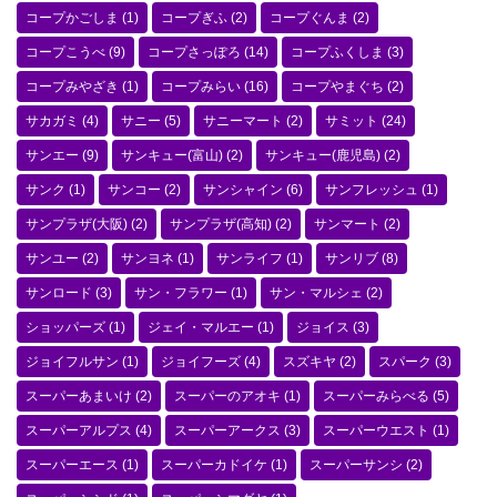
コープかごしま
(1)
コープぎふ
(2)
コープぐんま
(2)
コープこうべ
(9)
コープさっぽろ
(14)
コープふくしま
(3)
コープみやざき
(1)
コープみらい
(16)
コープやまぐち
(2)
サカガミ
(4)
サニー
(5)
サニーマート
(2)
サミット
(24)
サンエー
(9)
サンキュー(富山)
(2)
サンキュー(鹿児島)
(2)
サンク
(1)
サンコー
(2)
サンシャイン
(6)
サンフレッシュ
(1)
サンプラザ(大阪)
(2)
サンプラザ(高知)
(2)
サンマート
(2)
サンユー
(2)
サンヨネ
(1)
サンライフ
(1)
サンリブ
(8)
サンロード
(3)
サン・フラワー
(1)
サン・マルシェ
(2)
ショッパーズ
(1)
ジェイ・マルエー
(1)
ジョイス
(3)
ジョイフルサン
(1)
ジョイフーズ
(4)
スズキヤ
(2)
スパーク
(3)
スーパーあまいけ
(2)
スーパーのアオキ
(1)
スーパーみらべる
(5)
スーパーアルプス
(4)
スーパーアークス
(3)
スーパーウエスト
(1)
スーパーエース
(1)
スーパーカドイケ
(1)
スーパーサンシ
(2)