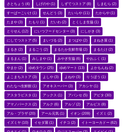
さとちょう
(4)
しげのや
(1)
しずてつストア
(8)
しまむら
(2)
すーぱーこいけ
(1)
せんどう
(3)
たいらや
(11)
たからや
(1)
たまや
(3)
たもり
(1)
だいわ
(2)
とくしま生協
(1)
とりせん
(12)
にいつフードセンター
(3)
にしがき
(3)
にしてつストア
(5)
まいづる
(2)
まつばや
(2)
まねき屋
(1)
まるき
(2)
まるごう
(2)
まるたか生鮮市場
(2)
まるたけ
(2)
まるまん
(1)
みしまや
(1)
みやぎ生協
(6)
やおふく
(1)
やまか
(2)
ゆめタウン
(25)
ゆめマート
(13)
よかもんね
(2)
よこまちストア
(3)
よしや
(3)
よねや
(3)
りうぼう
(1)
わたなべ生鮮館
(1)
アオキスーパー
(3)
アカシヤ
(1)
アスタラビスタ
(1)
アックス
(1)
アバンセ
(5)
アピタ
(30)
アマノパークス
(2)
アルク
(6)
アルゾ
(2)
アルビス
(8)
アル・プラザ
(20)
アール元気
(1)
イオン
(209)
イズミ
(2)
イズミヤ
(10)
イセダ屋
(1)
イチコ
(2)
イトーヨーカドー
(62)
ウオエイ
(1)
ウオロク
(5)
ウジエスーパー
(3)
エイビイ
(1)