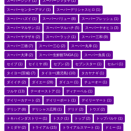
スーパーシシド
(1)
スーパーシマダヤ
(1)
スーパーセンターアマノ
(1)
スーパーデリシャスヒロ
(1)
スーパーハズイ
(1)
スーパーバリュー
(8)
スーパーフレッシュ
(1)
スーパーマルサン
(1)
スーパーマルハチ
(5)
スーパーヤオヒコ
(3)
スーパーヤマザキ
(2)
スーパーラック
(1)
スーパー三和
(9)
スーパー三徳
(7)
スーパー三心
(2)
スーパー丸幸
(1)
スーパー大津
(2)
スーパー生鮮館TAIGA
(1)
スーパー魚長
(1)
セイブ
(1)
セイミヤ
(6)
セブン
(2)
セブンスター
(1)
セルバ
(1)
タイヨー(茨城)
(7)
タイヨー(鹿児島)
(10)
タカヤナギ
(1)
ダイイチ
(2)
ダイエー
(28)
ダイユー
(1)
チューオー
(1)
ツルヤ
(13)
テーオーストア
(1)
ディナーベル
(1)
デイリーカナート
(2)
デイリーポート
(1)
デイリーマート
(1)
デリシア
(8)
デリシャス広岡
(1)
デリド
(2)
トウズ
(2)
トキハインダストリー
(1)
トスク
(1)
トップ
(2)
トップパルケ
(1)
トミダヤ
(2)
トライアル
(15)
トライアルスマート
(1)
ドミー
(1)