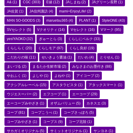
A&
(1)
CGC
(303)
E値
(12)
JAしまね
(2)
JAグリーン長野
(1)
JA佐賀
(1)
JA信州諏訪
(4)
mami+EnjoyLife!
(2)
MAN SO-GOODS
(3)
maruetsu365
(4)
PLANT
(1)
StyleONE
(43)
SVセレクト
(5)
Vクオリティ
(14)
Vセレクト
(16)
Vマーク
(95)
yes!YAOKO
(32)
ぎゅーとら
(3)
くらしにベルク
(33)
くらしらく
(20)
くらしモア
(97)
くらし良好
(19)
こだわりの味
(11)
せいきょう醤油
(1)
だいわ
(4)
とりせん
(1)
まいづる
(2)
まるたか生鮮市場
(2)
みなさまのお墨付き
(88)
やおふく
(1)
よしや
(1)
よねや
(1)
アイコープ
(2)
アクシアルレーベル
(15)
アスタラビスタ
(1)
アタックスマート
(1)
ウジエスーパー
(2)
エフコープ
(1)
エーコープ
(29)
エーコープみやざき
(1)
オザムバリュー
(5)
カネスエ
(3)
コープ
(81)
コープこうべ
(1)
コープさっぽろ
(5)
コープみやざき
(1)
コープス
(9)
コープ北陸
(1)
サカガミオリジナル
(5)
サミットオリジナル
(1)
サンヨネ
(1)