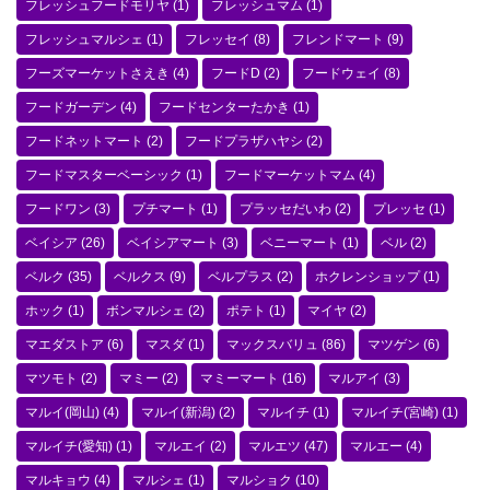
フレッシュフードモリヤ
(1)
フレッシュマム
(1)
フレッシュマルシェ
(1)
フレッセイ
(8)
フレンドマート
(9)
フーズマーケットさえき
(4)
フードD
(2)
フードウェイ
(8)
フードガーデン
(4)
フードセンターたかき
(1)
フードネットマート
(2)
フードプラザハヤシ
(2)
フードマスターベーシック
(1)
フードマーケットマム
(4)
フードワン
(3)
プチマート
(1)
プラッセだいわ
(2)
プレッセ
(1)
ベイシア
(26)
ベイシアマート
(3)
ベニーマート
(1)
ベル
(2)
ベルク
(35)
ベルクス
(9)
ベルプラス
(2)
ホクレンショップ
(1)
ホック
(1)
ボンマルシェ
(2)
ポテト
(1)
マイヤ
(2)
マエダストア
(6)
マスダ
(1)
マックスバリュ
(86)
マツゲン
(6)
マツモト
(2)
マミー
(2)
マミーマート
(16)
マルアイ
(3)
マルイ(岡山)
(4)
マルイ(新潟)
(2)
マルイチ
(1)
マルイチ(宮崎)
(1)
マルイチ(愛知)
(1)
マルエイ
(2)
マルエツ
(47)
マルエー
(4)
マルキョウ
(4)
マルシェ
(1)
マルショク
(10)