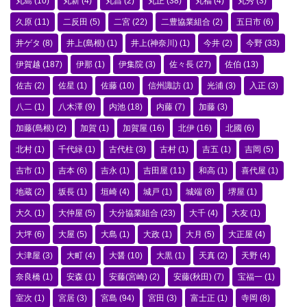
丸島
(10)
丸新
(4)
丸昌
(2)
丸正
(38)
丸福
(4)
丸秀
(3)
久原
(11)
二反田
(5)
二宮
(22)
二豊協業組合
(2)
五日市
(6)
井ゲタ
(8)
井上(島根)
(1)
井上(神奈川)
(1)
今井
(2)
今野
(33)
伊賀越
(187)
伊那
(1)
伊集院
(3)
佐々長
(27)
佐伯
(13)
佐吉
(2)
佐星
(1)
佐藤
(10)
信州諏訪
(1)
光浦
(3)
入正
(3)
八二
(1)
八木澤
(9)
内池
(18)
内藤
(7)
加藤
(3)
加藤(島根)
(2)
加賀
(1)
加賀屋
(16)
北伊
(16)
北國
(6)
北村
(1)
千代緑
(1)
古代柱
(3)
古村
(1)
吉五
(1)
吉岡
(5)
吉市
(1)
吉本
(6)
吉永
(1)
吉田屋
(11)
和高
(1)
喜代屋
(1)
地蔵
(2)
坂長
(1)
垣崎
(4)
城戸
(1)
城端
(8)
堺屋
(1)
大久
(1)
大仲屋
(5)
大分協業組合
(23)
大千
(4)
大友
(1)
大坪
(6)
大屋
(5)
大島
(1)
大政
(1)
大月
(5)
大正屋
(4)
大津屋
(3)
大町
(4)
大醤
(10)
大黒
(1)
天真
(2)
天野
(4)
奈良橋
(1)
安森
(1)
安藤(宮崎)
(2)
安藤(秋田)
(7)
宝福一
(1)
室次
(1)
宮居
(3)
宮島
(94)
宮田
(3)
富士正
(1)
寺岡
(8)