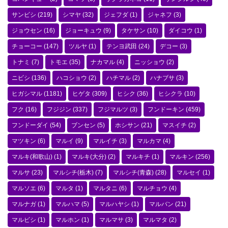
サンビシ
(219)
シマヤ
(32)
ジェフダ
(1)
ジャネフ
(3)
ジョウセン
(16)
ジョーキュウ
(9)
タケサン
(10)
ダイコウ
(1)
チョーコー
(147)
ツルヤ
(1)
テンヨ武田
(24)
デコー
(3)
トナミ
(7)
トモエ
(35)
ナカマル
(4)
ニッショウ
(2)
ニビシ
(136)
ハコショウ
(2)
ハチマル
(2)
ハナブサ
(3)
ヒガシマル
(1181)
ヒゲタ
(309)
ヒシク
(36)
ヒシクラ
(10)
フク
(16)
フジジン
(337)
フジマルツ
(3)
フンドーキン
(459)
フンドーダイ
(54)
ブンセン
(5)
ホシサン
(21)
マスイチ
(2)
マツキン
(6)
マルイ
(9)
マルイチ
(3)
マルカマ
(4)
マルキ(和歌山)
(1)
マルキ(大分)
(2)
マルキチ
(1)
マルキン
(256)
マルサ
(23)
マルシチ(栃木)
(7)
マルシチ(青森)
(28)
マルセイ
(1)
マルソエ
(6)
マルタ
(1)
マルタニ
(6)
マルチョウ
(4)
マルナガ
(1)
マルハマ
(5)
マルハヤシ
(1)
マルバン
(21)
マルビシ
(1)
マルホン
(1)
マルマサ
(3)
マルマタ
(2)