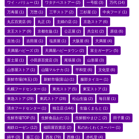
ワイ・バリュー
(1)
ワタナベストアー
(2)
一号舘
(3)
万代
(14)
万寿屋
(1)
万惣
(1)
三平ストア
(2)
三杉屋
(1)
中央フード
(1)
丸広百貨店
(8)
丸正
(3)
主婦の店
(1)
京急ストア
(6)
京王ストア
(9)
京都生協
(1)
公正屋
(2)
共立社
(2)
原信
(6)
吉池
(1)
吉田屋
(1)
塩原屋
(1)
大阪屋
(6)
天満屋
(4)
天満屋ハピーズ
(3)
天満屋ハピータウン
(2)
富士ガーデン
(5)
富士屋
(1)
小田原百貨店
(3)
尾張屋
(3)
山形屋
(3)
山形屋ストア
(1)
山陽マルナカ
(1)
平和堂
(6)
文化堂
(6)
新鮮市場(埼玉)
(3)
新鮮市場(富山)
(1)
服部タイヨー
(1)
札幌フードセンター
(1)
東光ストア
(5)
東宝ストア
(1)
東急ストア
(29)
東武ストア
(28)
松山生協
(2)
毎日屋
(1)
清水フードセンター
(1)
独立店
(144)
生協くまもと
(1)
生鮮市場TOP
(5)
生鮮食品おだ
(1)
生鮮館やまひこ
(2)
田子重
(2)
相鉄ローゼン
(12)
福田屋百貨店
(2)
私のわくわくスーパー
(1)
綿半
(3)
藤三
(1)
西友
(79)
西條
(1)
赤札堂
(4)