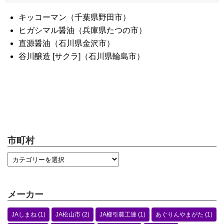
キッコーマン（千葉県野田市）
ヒガシマル醤油（兵庫県たつの市）
直源醤油（石川県金沢市）
谷川醸造 [サクラ]（石川県輪島市）
市町村
メーカー
JAしまね
(1)
JA松山市
(2)
JA櫛引農工連
(1)
あぐりんやまがた
(1)