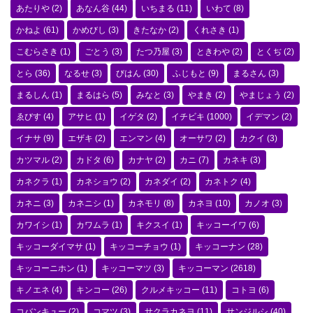
あたりや
(2)
あなん谷
(44)
いちまる
(11)
いわて
(8)
かねよ
(61)
かめびし
(3)
きたなか
(2)
くれさき
(1)
こむらさき
(1)
ごとう
(3)
たつ乃屋
(3)
ときわや
(2)
とくぢ
(2)
とら
(36)
なるせ
(3)
びはん
(30)
ふじもと
(9)
まるさん
(3)
まるしん
(1)
まるはら
(5)
みなと
(3)
やまき
(2)
やまじょう
(2)
ゑびす
(4)
アサヒ
(1)
イゲタ
(2)
イチビキ
(1000)
イデマン
(2)
イナサ
(9)
エザキ
(2)
エンマン
(4)
オーサワ
(2)
カクイ
(3)
カツマル
(2)
カドタ
(6)
カナヤ
(2)
カニ
(7)
カネキ
(3)
カネクラ
(1)
カネショウ
(2)
カネダイ
(2)
カネトク
(4)
カネニ
(3)
カネニシ
(1)
カネモリ
(8)
カネヨ
(10)
カノオ
(3)
カワイシ
(1)
カワムラ
(1)
キクスイ
(1)
キッコーイワ
(6)
キッコーダイマサ
(1)
キッコーチョウ
(1)
キッコーナン
(28)
キッコーニホン
(1)
キッコーマツ
(3)
キッコーマン
(2618)
キノエネ
(4)
キンコー
(26)
クルメキッコー
(11)
コトヨ
(6)
コバンキュー
(2)
コマツ
(3)
サクラカネヨ
(11)
サンジルシ
(40)