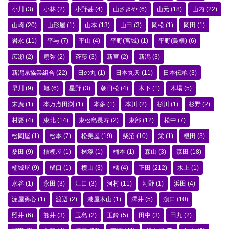
小川
(3)
小林
(2)
小野甚
(4)
山さきや
(6)
山元
(18)
山内
(22)
山崎
(20)
山形屋
(1)
山本
(13)
山田
(3)
岡松
(1)
岡田
(1)
岩永
(11)
平与
(7)
平山
(4)
平野(宮城)
(1)
平野(島根)
(6)
広瀬
(2)
扇弥
(2)
斉藤
(3)
新宮
(2)
新潟
(3)
新潟県協業組合
(22)
日の丸
(1)
日本丸天
(11)
日本伝承
(3)
早川
(9)
旭
(6)
星野
(3)
朝日松
(4)
木下
(1)
木場
(5)
末廣
(1)
本万点田渕
(1)
本多
(1)
本川
(2)
杉川
(1)
杉野
(2)
村要
(4)
東北
(14)
東松島長寿
(2)
東部
(12)
松中
(7)
松岡屋
(1)
松本
(7)
松美屋
(19)
柴沼
(10)
栄
(1)
根田
(3)
桑田
(9)
桔梗屋
(1)
桝塚
(1)
桶本
(1)
森山
(3)
森田
(18)
楠城屋
(9)
樋口
(1)
横山
(3)
橘
(4)
正田
(212)
水上
(1)
水谷
(1)
永田
(3)
江口
(3)
河村
(11)
河野
(1)
浜田
(4)
淀屋勇心
(1)
渡辺
(2)
港屋木山
(1)
澤井
(5)
濵口
(10)
照井
(6)
熊井
(3)
玉島
(2)
玉鈴
(5)
田中
(3)
田丸
(2)