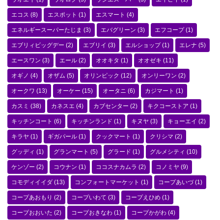
エコス
(8)
エスポット
(1)
エスマート
(4)
エネルギースーパーたじま
(3)
エバグリーン
(3)
エフコープ
(1)
エブリィビッグデー
(2)
エブリイ
(3)
エルショップ
(1)
エレナ
(5)
エースワン
(3)
エール
(2)
オオキタ
(1)
オオゼキ
(11)
オギノ
(4)
オザム
(5)
オリンピック
(12)
オンリーワン
(2)
オークワ
(13)
オーケー
(15)
オータニ
(6)
カジマート
(1)
カスミ
(38)
カネスエ
(4)
カブセンター
(2)
キクコーストア
(1)
キッチンコート
(6)
キッチンランド
(1)
キヌヤ
(3)
キョーエイ
(2)
キラヤ
(1)
ギガパール
(1)
クックマート
(1)
クリシマ
(2)
グッディ
(1)
グランマート
(5)
グラード
(1)
グルメシティ
(10)
ケンゾー
(2)
コウナン
(1)
ココスナカムラ
(2)
コノミヤ
(9)
コモディイイダ
(13)
コンフォートマーケット
(1)
コープあいづ
(1)
コープあおもり
(2)
コープいわて
(3)
コープえひめ
(1)
コープおおいた
(2)
コープおきなわ
(1)
コープかがわ
(4)