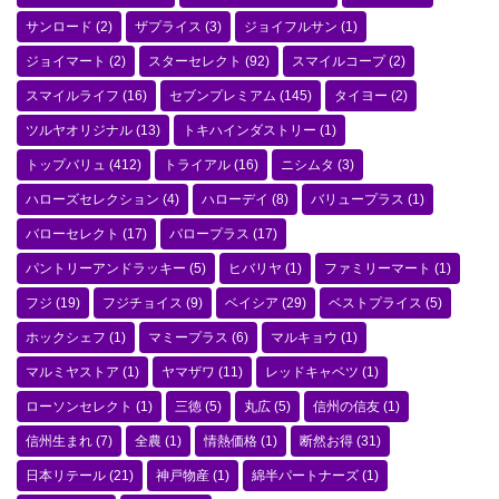
サンロード
(2)
ザプライス
(3)
ジョイフルサン
(1)
ジョイマート
(2)
スターセレクト
(92)
スマイルコープ
(2)
スマイルライフ
(16)
セブンプレミアム
(145)
タイヨー
(2)
ツルヤオリジナル
(13)
トキハインダストリー
(1)
トップバリュ
(412)
トライアル
(16)
ニシムタ
(3)
ハローズセレクション
(4)
ハローデイ
(8)
バリュープラス
(1)
バローセレクト
(17)
バロープラス
(17)
パントリーアンドラッキー
(5)
ヒバリヤ
(1)
ファミリーマート
(1)
フジ
(19)
フジチョイス
(9)
ベイシア
(29)
ベストプライス
(5)
ホックシェフ
(1)
マミープラス
(6)
マルキョウ
(1)
マルミヤストア
(1)
ヤマザワ
(11)
レッドキャベツ
(1)
ローソンセレクト
(1)
三徳
(5)
丸広
(5)
信州の信友
(1)
信州生まれ
(7)
全農
(1)
情熱価格
(1)
断然お得
(31)
日本リテール
(21)
神戸物産
(1)
綿半パートナーズ
(1)