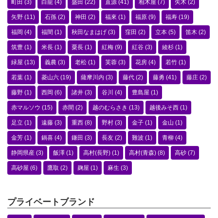
町田
(3)
白龍
(4)
盛田
(22)
直源
(41)
相木屋
(7)
矢木
(2)
矢野
(11)
石孫
(2)
神田
(2)
福來
(1)
福原
(9)
福寿
(19)
福岡
(4)
福間
(1)
秋田なまはげ
(3)
窪田
(2)
立本
(5)
笛木
(2)
筑豊
(1)
米長
(1)
粟長
(1)
紅梅
(9)
紅谷
(3)
綾杉
(1)
緑屋
(13)
義農
(3)
老松
(1)
芙蓉
(3)
花房
(4)
若竹
(1)
若葉
(1)
菱山六
(19)
薩摩川内
(3)
藤代
(2)
藤勇
(41)
藤庄
(2)
藤野
(1)
西岡
(6)
諸井
(3)
谷川
(4)
豊島屋
(1)
赤マルソウ
(15)
赤間
(2)
越のむらさき
(13)
越後みそ西
(1)
足立
(1)
遠藤
(3)
重西
(8)
野村
(3)
金子
(1)
金山
(1)
金芳
(1)
鍋喜
(4)
鎌田
(3)
長友
(2)
難波
(1)
青柳
(4)
静岡県産
(3)
飯澤
(1)
高村(長野)
(1)
高村(青森)
(8)
高砂
(7)
高砂屋
(6)
鷹取
(2)
麹屋
(1)
麻生
(3)
プライベートブランド