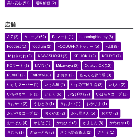
美味安心
(51)
選味鮮価
(2)
店舗
A-Z
(3)
Aコープ
(52)
Beマート
(1)
bloomingbloomy
(6)
Foodest
(1)
foodium
(2)
FOODOFFストッカー
(5)
FUJI
(8)
JAおきなわ
(2)
KAWASHOKU
(3)
KEIHOKU
(2)
KOHYO
(7)
KOマート
(1)
LIVIN
(4)
Mikawaya
(2)
Odakyu OX
(12)
PLANT
(2)
TAIRAYA
(8)
あおき
(2)
あんくる夢市場
(3)
いかりスーパー
(1)
いさみ屋
(2)
いずみ市民生協
(2)
いちい
(2)
いちやまマート
(3)
いとく
(6)
いなげや
(27)
いばらきコープ
(1)
うおかつ
(2)
うおとみ
(1)
うおまつ
(1)
おかじま
(1)
おかやまコープ
(1)
おくやま
(2)
おっ母さん
(5)
おどや
(2)
おーばん
(4)
かじ惣
(1)
かねひで
(3)
かましん
(8)
かわねや
(1)
きむら
(1)
ぎゅーとら
(3)
さくら野百貨店
(2)
さとう
(1)