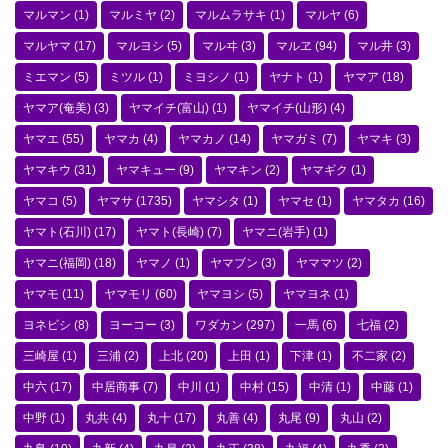
マルマン
(1)
マルミヤ
(2)
マルムラサキ
(1)
マルヤ
(6)
マルヤマ
(17)
マルヨシ
(5)
マルヰ
(3)
マルヱ
(94)
マル井
(3)
ミエマン
(5)
ミツル
(1)
ミヨシノ
(1)
ヤナト
(1)
ヤマア
(18)
ヤマア(奄美)
(3)
ヤマイチ(富山)
(1)
ヤマイチ(山形)
(4)
ヤマエ
(55)
ヤマカ
(4)
ヤマカノ
(14)
ヤマガミ
(7)
ヤマキ
(3)
ヤマキウ
(31)
ヤマキュー
(9)
ヤマキン
(2)
ヤマギク
(1)
ヤマコ
(5)
ヤマサ
(1735)
ヤマシタ
(1)
ヤマセ
(1)
ヤマタカ
(16)
ヤマト(石川)
(17)
ヤマト(長崎)
(7)
ヤマニ(岩手)
(1)
ヤマニ(福岡)
(18)
ヤマノ
(1)
ヤマブン
(3)
ヤママツ
(2)
ヤマモ
(11)
ヤマモリ
(60)
ヤマヨシ
(5)
ヤマヨネ
(1)
ヨネビシ
(8)
ヨーコー
(3)
ワダカン
(297)
一馬
(6)
七福
(2)
三崎屋
(1)
三浦
(2)
上北
(20)
上田
(1)
下津
(1)
不二家
(2)
中六
(17)
中居商事
(7)
中川
(1)
中村
(15)
中清
(1)
中藤
(1)
中野
(1)
丸共
(4)
丸十
(17)
丸善
(4)
丸尾
(9)
丸山
(2)