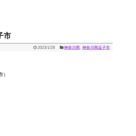
子市
2023/1/28
神奈川県
,
神奈川県逗子市
市）