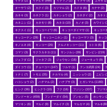
イゲタ
(2)
イチビキ
(998)
イデマン
(2)
イナサ
(9)
エザキ
(2
オーサワ
(2)
カクイ
(3)
カツマル
(2)
カドタ
(6)
カナヤ
(2)
カネキ
(3)
カネクラ
(1)
カネショウ
(2)
カネダイ
(2)
カネト
カネニシ
(1)
カネモリ
(8)
カネヨ
(10)
カノオ
(3)
カワイシ
(
キクスイ
(1)
キッコーイワ
(6)
キッコーダイマサ
(1)
キッコー
キッコーナン
(28)
キッコーニホン
(1)
キッコーマツ
(3)
キッコ
キノエネ
(4)
キンコー
(26)
クルメキッコー
(11)
コトヨ
(6)
コマツ
(3)
サクラカネヨ
(11)
サンジルシ
(39)
サンビシ
(219)
ジェフダ
(1)
ジャネフ
(3)
ジョウセン
(16)
ジョーキュウ
(9)
ダイコウ
(1)
チョーコー
(147)
ツルヤ
(1)
テンヨ武田
(24)
トナミ
(7)
トモエ
(35)
ナカマル
(4)
ニッショウ
(2)
ニビシ
(
ハコショウ
(2)
ハチマル
(2)
ハナブサ
(3)
ヒガシマル
(1180)
ヒシク
(36)
ヒシクラ
(10)
フク
(16)
フジジン
(337)
フジマ
フンドーキン
(459)
フンドーダイ
(54)
ブンセン
(5)
ホシサン
(
マツキン
(6)
マルイ
(9)
マルイチ
(3)
マルカマ
(4)
マルキ(和