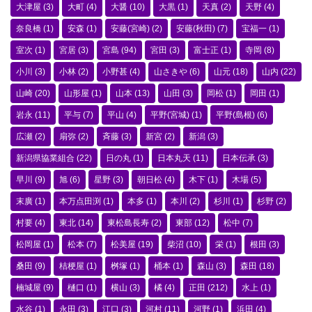
大津屋
(3)
大町
(4)
大醤
(10)
大黒
(1)
天真
(2)
天野
(4)
奈良橋
(1)
安森
(1)
安藤(宮崎)
(2)
安藤(秋田)
(7)
宝福一
(1)
室次
(1)
宮居
(3)
宮島
(94)
宮田
(3)
富士正
(1)
寺岡
(8)
小川
(3)
小林
(2)
小野甚
(4)
山さきや
(6)
山元
(18)
山内
(22)
山崎
(20)
山形屋
(1)
山本
(13)
山田
(3)
岡松
(1)
岡田
(1)
岩永
(11)
平与
(7)
平山
(4)
平野(宮城)
(1)
平野(島根)
(6)
広瀬
(2)
扇弥
(2)
斉藤
(3)
新宮
(2)
新潟
(3)
新潟県協業組合
(22)
日の丸
(1)
日本丸天
(11)
日本伝承
(3)
早川
(9)
旭
(6)
星野
(3)
朝日松
(4)
木下
(1)
木場
(5)
末廣
(1)
本万点田渕
(1)
本多
(1)
本川
(2)
杉川
(1)
杉野
(2)
村要
(4)
東北
(14)
東松島長寿
(2)
東部
(12)
松中
(7)
松岡屋
(1)
松本
(7)
松美屋
(19)
柴沼
(10)
栄
(1)
根田
(3)
桑田
(9)
桔梗屋
(1)
桝塚
(1)
桶本
(1)
森山
(3)
森田
(18)
楠城屋
(9)
樋口
(1)
横山
(3)
橘
(4)
正田
(212)
水上
(1)
水谷
(1)
永田
(3)
江口
(3)
河村
(11)
河野
(1)
浜田
(4)