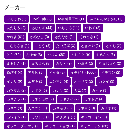
メーカー
JAしまね
(1)
JA松山市
(2)
JA櫛引農工連
(1)
あぐりんやまがた
(1)
あたりや
(2)
あなん谷
(44)
いちまる
(11)
いわて
(8)
かねよ
(61)
かめびし
(3)
きたなか
(2)
くれさき
(1)
こむらさき
(1)
ごとう
(3)
たつ乃屋
(3)
ときわや
(2)
とくぢ
(2)
とら
(36)
なるせ
(3)
びはん
(30)
ふじもと
(9)
まるさん
(3)
まるしん
(1)
まるはら
(5)
みなと
(3)
やまき
(2)
やまじょう
(2)
ゑびす
(4)
アサヒ
(1)
イゲタ
(2)
イチビキ
(1000)
イデマン
(2)
イナサ
(9)
エザキ
(2)
エンマン
(4)
オーサワ
(2)
カクイ
(3)
カツマル
(2)
カドタ
(6)
カナヤ
(2)
カニ
(7)
カネキ
(3)
カネクラ
(1)
カネショウ
(2)
カネダイ
(2)
カネトク
(4)
カネニ
(3)
カネニシ
(1)
カネモリ
(8)
カネヨ
(10)
カノオ
(3)
カワイシ
(1)
カワムラ
(1)
キクスイ
(1)
キッコーイワ
(6)
キッコーダイマサ
(1)
キッコーチョウ
(1)
キッコーナン
(28)