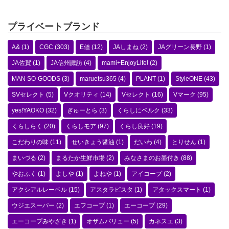
プライベートブランド
A&
(1)
CGC
(303)
E値
(12)
JAしまね
(2)
JAグリーン長野
(1)
JA佐賀
(1)
JA信州諏訪
(4)
mami+EnjoyLife!
(2)
MAN SO-GOODS
(3)
maruetsu365
(4)
PLANT
(1)
StyleONE
(43)
SVセレクト
(5)
Vクオリティ
(14)
Vセレクト
(16)
Vマーク
(95)
yes!YAOKO
(32)
ぎゅーとら
(3)
くらしにベルク
(33)
くらしらく
(20)
くらしモア
(97)
くらし良好
(19)
こだわりの味
(11)
せいきょう醤油
(1)
だいわ
(4)
とりせん
(1)
まいづる
(2)
まるたか生鮮市場
(2)
みなさまのお墨付き
(88)
やおふく
(1)
よしや
(1)
よねや
(1)
アイコープ
(2)
アクシアルレーベル
(15)
アスタラビスタ
(1)
アタックスマート
(1)
ウジエスーパー
(2)
エフコープ
(1)
エーコープ
(29)
エーコープみやざき
(1)
オザムバリュー
(5)
カネスエ
(3)