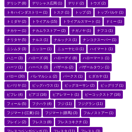
デリシア
(8)
デリシャス広岡
(1)
デリド
(2)
トウズ
(2)
トキハインダストリー
(1)
トスク
(1)
トップ
(2)
トップパルケ
(1)
トミダヤ
(2)
トライアル
(15)
トライアルスマート
(1)
ドミー
(1)
ナカケー
(1)
ナカムラストアー
(2)
ナガノヤ
(1)
ナフコ
(1)
ナリタヤ
(5)
ナルス
(1)
ナルックス
(1)
ナンコクスーパー
(1)
ニシムタ
(3)
ニッコー
(1)
ニューヤヒロ
(1)
ハイマート
(1)
ハニー
(3)
ハローズ
(4)
ハローデイ
(8)
ハローマート
(1)
ハーツ
(1)
ハーベス
(3)
バザール
(2)
バザールタウン
(1)
バロー
(30)
パレマルシェ
(2)
パークス
(1)
ヒダカヤ
(1)
ヒバリヤ
(1)
ビッグハウス
(1)
ビッグヨーサン
(2)
ビッグリブ
(1)
ビフレ
(4)
ピアゴ
(16)
ピアレマート
(1)
ピーコックストア
(16)
フィール
(5)
フクハラ
(4)
フジ
(11)
フジグラン
(11)
フジマート(江東)
(1)
フジマート(群馬)
(3)
フルノストアー
(1)
フレイン
(2)
フレスコ
(8)
フレスコキクチ
(1)
フレスコベンガベンガ
(1)
フレスタ
(11)
フレスト
(3)