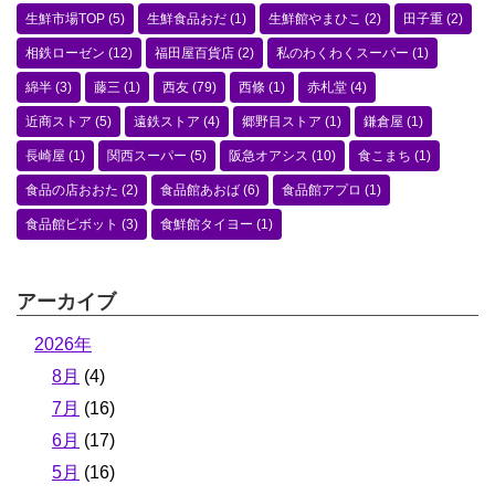
生鮮市場TOP
(5)
生鮮食品おだ
(1)
生鮮館やまひこ
(2)
田子重
(2)
相鉄ローゼン
(12)
福田屋百貨店
(2)
私のわくわくスーパー
(1)
綿半
(3)
藤三
(1)
西友
(79)
西條
(1)
赤札堂
(4)
近商ストア
(5)
遠鉄ストア
(4)
郷野目ストア
(1)
鎌倉屋
(1)
長崎屋
(1)
関西スーパー
(5)
阪急オアシス
(10)
食こまち
(1)
食品の店おおた
(2)
食品館あおば
(6)
食品館アプロ
(1)
食品館ピボット
(3)
食鮮館タイヨー
(1)
アーカイブ
2026年
8月
(4)
7月
(16)
6月
(17)
5月
(16)