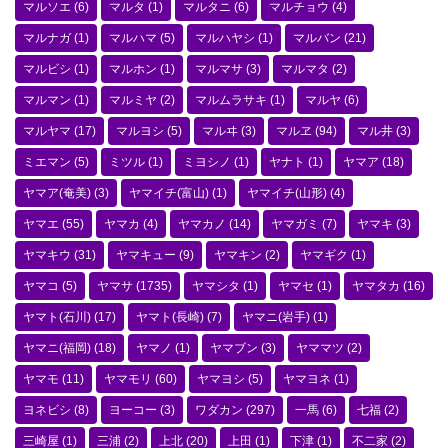
マルソエ
(6)
マルタ
(1)
マルタニ
(6)
マルチョウ
(4)
マルナガ
(1)
マルハマ
(5)
マルハヤシ
(1)
マルバン
(21)
マルビシ
(1)
マルホン
(1)
マルマサ
(3)
マルマタ
(2)
マルマン
(1)
マルミヤ
(2)
マルムラサキ
(1)
マルヤ
(6)
マルヤマ
(17)
マルヨシ
(5)
マルヰ
(3)
マルヱ
(94)
マル井
(3)
ミエマン
(5)
ミツル
(1)
ミヨシノ
(1)
ヤナト
(1)
ヤマア
(18)
ヤマア(奄美)
(3)
ヤマイチ(富山)
(1)
ヤマイチ(山形)
(4)
ヤマエ
(55)
ヤマカ
(4)
ヤマカノ
(14)
ヤマガミ
(7)
ヤマキ
(3)
ヤマキウ
(31)
ヤマキュー
(9)
ヤマキン
(2)
ヤマギク
(1)
ヤマコ
(5)
ヤマサ
(1735)
ヤマシタ
(1)
ヤマセ
(1)
ヤマタカ
(16)
ヤマト(石川)
(17)
ヤマト(長崎)
(7)
ヤマニ(岩手)
(1)
ヤマニ(福岡)
(18)
ヤマノ
(1)
ヤマブン
(3)
ヤママツ
(2)
ヤマモ
(11)
ヤマモリ
(60)
ヤマヨシ
(5)
ヤマヨネ
(1)
ヨネビシ
(8)
ヨーコー
(3)
ワダカン
(297)
一馬
(6)
七福
(2)
三崎屋
(1)
三浦
(2)
上北
(20)
上田
(1)
下津
(1)
不二家
(2)