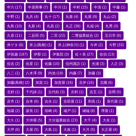
中六
(17)
中居商事
(7)
中川
(1)
中村
(15)
中清
(1)
中藤
(1)
中野
(1)
丸共
(4)
丸十
(17)
丸善
(4)
丸尾
(9)
丸山
(2)
丸島
(10)
丸新
(4)
丸昌
(2)
丸正
(38)
丸福
(4)
丸秀
(3)
久原
(11)
二反田
(5)
二宮
(22)
二豊協業組合
(2)
五日市
(6)
井ゲタ
(8)
井上(島根)
(1)
井上(神奈川)
(1)
今井
(2)
今野
(33)
伊賀越
(187)
伊那
(1)
伊集院
(3)
佐々長
(27)
佐伯
(13)
佐吉
(2)
佐星
(1)
佐藤
(10)
信州諏訪
(1)
光浦
(3)
入正
(3)
八二
(1)
八木澤
(9)
内池
(18)
内藤
(7)
加藤
(3)
加藤(島根)
(2)
加賀
(1)
加賀屋
(16)
北伊
(16)
北國
(6)
北村
(1)
千代緑
(1)
古代柱
(3)
古村
(1)
吉五
(1)
吉岡
(5)
吉市
(1)
吉本
(6)
吉永
(1)
吉田屋
(11)
和高
(1)
喜代屋
(1)
地蔵
(2)
坂長
(1)
垣崎
(4)
城戸
(1)
城端
(8)
堺屋
(1)
大久
(1)
大仲屋
(5)
大分協業組合
(23)
大千
(4)
大友
(1)
大坪
(6)
大屋
(5)
大島
(1)
大政
(1)
大月
(5)
大正屋
(4)