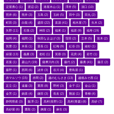
淀屋勇心
(1)
渡辺
(2)
港屋木山
(1)
澤井
(5)
濵口
(10)
照井
(6)
熊井
(3)
玉島
(2)
玉鈴
(5)
田中
(3)
田丸
(2)
町田
(3)
白龍
(4)
盛田
(22)
直源
(41)
相木屋
(7)
矢木
(2)
矢野
(11)
石孫
(2)
神田
(2)
福來
(1)
福原
(9)
福寿
(19)
福岡
(4)
福間
(1)
秋田なまはげ
(3)
窪田
(2)
立本
(5)
笛木
(2)
筑豊
(1)
米長
(1)
粟長
(1)
紅梅
(9)
紅谷
(3)
綾杉
(1)
緑屋
(13)
義農
(3)
老松
(1)
芙蓉
(3)
花房
(4)
若竹
(1)
若葉
(1)
菱山六
(19)
薩摩川内
(3)
藤代
(2)
藤勇
(41)
藤庄
(2)
藤野
(1)
西岡
(6)
諸井
(3)
谷川
(4)
豊島屋
(1)
赤マルソウ
(15)
赤間
(2)
越のむらさき
(13)
越後みそ西
(1)
足立
(1)
遠藤
(3)
重西
(8)
野村
(3)
金子
(1)
金山
(1)
金芳
(1)
鍋喜
(4)
鎌田
(3)
長友
(2)
難波
(1)
青柳
(4)
静岡県産
(3)
飯澤
(1)
高村(長野)
(1)
高村(青森)
(8)
高砂
(7)
高砂屋
(6)
鷹取
(2)
麹屋
(1)
麻生
(3)