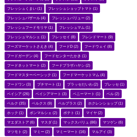
フレッシュくまい
(1)
フレッシュショップトマト
(1)
フレッシュバザール
(4)
フレッシュバリュー
(2)
フレッシュフードモリヤ
(1)
フレッシュマム
(1)
フレッシュマルシェ
(1)
フレッセイ
(8)
フレンドマート
(9)
フーズマーケットさえき
(4)
フードD
(2)
フードウェイ
(8)
フードガーデン
(4)
フードセンターたかき
(1)
フードネットマート
(2)
フードプラザハヤシ
(2)
フードマスターベーシック
(1)
フードマーケットマム
(4)
フードワン
(3)
プチマート
(1)
プラッセだいわ
(2)
プレッセ
(1)
ベイシア
(26)
ベイシアマート
(3)
ベニーマート
(1)
ベル
(2)
ベルク
(35)
ベルクス
(9)
ベルプラス
(2)
ホクレンショップ
(1)
ホック
(1)
ボンマルシェ
(2)
ポテト
(1)
マイヤ
(2)
マエダストア
(6)
マスダ
(1)
マックスバリュ
(86)
マツゲン
(6)
マツモト
(2)
マミー
(2)
マミーマート
(16)
マルアイ
(3)