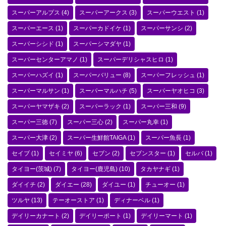
スーパーアルプス
(4)
スーパーアークス
(3)
スーパーウエスト
(1)
スーパーエース
(1)
スーパーカドイケ
(1)
スーパーサンシ
(2)
スーパーシシド
(1)
スーパーシマダヤ
(1)
スーパーセンターアマノ
(1)
スーパーデリシャスヒロ
(1)
スーパーハズイ
(1)
スーパーバリュー
(8)
スーパーフレッシュ
(1)
スーパーマルサン
(1)
スーパーマルハチ
(5)
スーパーヤオヒコ
(3)
スーパーヤマザキ
(2)
スーパーラック
(1)
スーパー三和
(9)
スーパー三徳
(7)
スーパー三心
(2)
スーパー丸幸
(1)
スーパー大津
(2)
スーパー生鮮館TAIGA
(1)
スーパー魚長
(1)
セイブ
(1)
セイミヤ
(6)
セブン
(2)
セブンスター
(1)
セルバ
(1)
タイヨー(茨城)
(7)
タイヨー(鹿児島)
(10)
タカヤナギ
(1)
ダイイチ
(2)
ダイエー
(28)
ダイユー
(1)
チューオー
(1)
ツルヤ
(13)
テーオーストア
(1)
ディナーベル
(1)
デイリーカナート
(2)
デイリーポート
(1)
デイリーマート
(1)