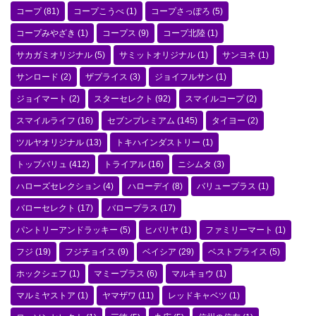
コープ
(81)
コープこうべ
(1)
コープさっぽろ
(5)
コープみやざき
(1)
コープス
(9)
コープ北陸
(1)
サカガミオリジナル
(5)
サミットオリジナル
(1)
サンヨネ
(1)
サンロード
(2)
ザプライス
(3)
ジョイフルサン
(1)
ジョイマート
(2)
スターセレクト
(92)
スマイルコープ
(2)
スマイルライフ
(16)
セブンプレミアム
(145)
タイヨー
(2)
ツルヤオリジナル
(13)
トキハインダストリー
(1)
トップバリュ
(412)
トライアル
(16)
ニシムタ
(3)
ハローズセレクション
(4)
ハローデイ
(8)
バリュープラス
(1)
バローセレクト
(17)
バロープラス
(17)
パントリーアンドラッキー
(5)
ヒバリヤ
(1)
ファミリーマート
(1)
フジ
(19)
フジチョイス
(9)
ベイシア
(29)
ベストプライス
(5)
ホックシェフ
(1)
マミープラス
(6)
マルキョウ
(1)
マルミヤストア
(1)
ヤマザワ
(11)
レッドキャベツ
(1)