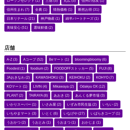
ローソンセレクト
(1)
三徳
(5)
丸広
(5)
信州の信友
(1)
信州生まれ
(7)
全農
(1)
情熱価格
(1)
断然お得
(31)
日本リテール
(21)
神戸物産
(1)
綿半パートナーズ
(1)
美味安心
(51)
選味鮮価
(2)
店舗
A-Z
(3)
Aコープ
(52)
Beマート
(1)
bloomingbloomy
(6)
Foodest
(1)
foodium
(2)
FOODOFFストッカー
(5)
FUJI
(8)
JAおきなわ
(2)
KAWASHOKU
(3)
KEIHOKU
(2)
KOHYO
(7)
KOマート
(1)
LIVIN
(4)
Mikawaya
(2)
Odakyu OX
(12)
PLANT
(2)
TAIRAYA
(8)
あおき
(2)
あんくる夢市場
(3)
いかりスーパー
(1)
いさみ屋
(2)
いずみ市民生協
(2)
いちい
(2)
いちやまマート
(3)
いとく
(6)
いなげや
(27)
いばらきコープ
(1)
うおかつ
(2)
うおとみ
(1)
うおまつ
(1)
おかじま
(1)