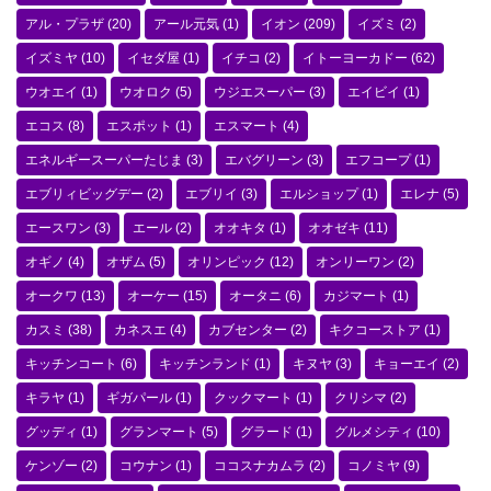
アル・プラザ
(20)
アール元気
(1)
イオン
(209)
イズミ
(2)
イズミヤ
(10)
イセダ屋
(1)
イチコ
(2)
イトーヨーカドー
(62)
ウオエイ
(1)
ウオロク
(5)
ウジエスーパー
(3)
エイビイ
(1)
エコス
(8)
エスポット
(1)
エスマート
(4)
エネルギースーパーたじま
(3)
エバグリーン
(3)
エフコープ
(1)
エブリィビッグデー
(2)
エブリイ
(3)
エルショップ
(1)
エレナ
(5)
エースワン
(3)
エール
(2)
オオキタ
(1)
オオゼキ
(11)
オギノ
(4)
オザム
(5)
オリンピック
(12)
オンリーワン
(2)
オークワ
(13)
オーケー
(15)
オータニ
(6)
カジマート
(1)
カスミ
(38)
カネスエ
(4)
カブセンター
(2)
キクコーストア
(1)
キッチンコート
(6)
キッチンランド
(1)
キヌヤ
(3)
キョーエイ
(2)
キラヤ
(1)
ギガパール
(1)
クックマート
(1)
クリシマ
(2)
グッディ
(1)
グランマート
(5)
グラード
(1)
グルメシティ
(10)
ケンゾー
(2)
コウナン
(1)
ココスナカムラ
(2)
コノミヤ
(9)