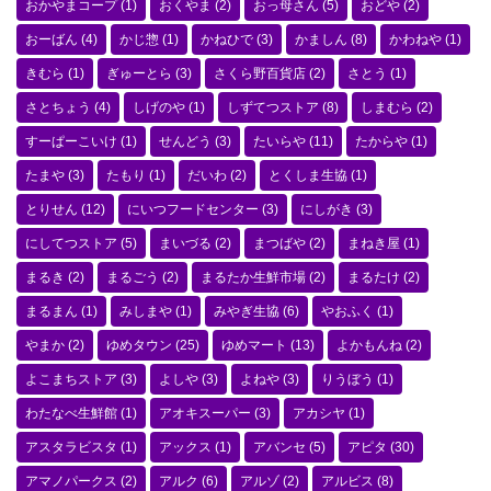
おかやまコープ
(1)
おくやま
(2)
おっ母さん
(5)
おどや
(2)
おーばん
(4)
かじ惣
(1)
かねひで
(3)
かましん
(8)
かわねや
(1)
きむら
(1)
ぎゅーとら
(3)
さくら野百貨店
(2)
さとう
(1)
さとちょう
(4)
しげのや
(1)
しずてつストア
(8)
しまむら
(2)
すーぱーこいけ
(1)
せんどう
(3)
たいらや
(11)
たからや
(1)
たまや
(3)
たもり
(1)
だいわ
(2)
とくしま生協
(1)
とりせん
(12)
にいつフードセンター
(3)
にしがき
(3)
にしてつストア
(5)
まいづる
(2)
まつばや
(2)
まねき屋
(1)
まるき
(2)
まるごう
(2)
まるたか生鮮市場
(2)
まるたけ
(2)
まるまん
(1)
みしまや
(1)
みやぎ生協
(6)
やおふく
(1)
やまか
(2)
ゆめタウン
(25)
ゆめマート
(13)
よかもんね
(2)
よこまちストア
(3)
よしや
(3)
よねや
(3)
りうぼう
(1)
わたなべ生鮮館
(1)
アオキスーパー
(3)
アカシヤ
(1)
アスタラビスタ
(1)
アックス
(1)
アバンセ
(5)
アピタ
(30)
アマノパークス
(2)
アルク
(6)
アルゾ
(2)
アルビス
(8)