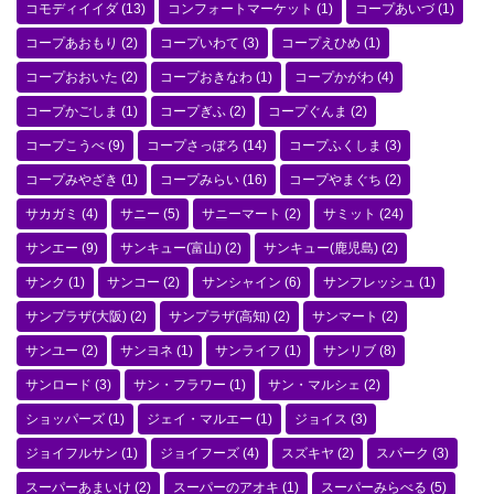
コモディイイダ
(13)
コンフォートマーケット
(1)
コープあいづ
(1)
コープあおもり
(2)
コープいわて
(3)
コープえひめ
(1)
コープおおいた
(2)
コープおきなわ
(1)
コープかがわ
(4)
コープかごしま
(1)
コープぎふ
(2)
コープぐんま
(2)
コープこうべ
(9)
コープさっぽろ
(14)
コープふくしま
(3)
コープみやざき
(1)
コープみらい
(16)
コープやまぐち
(2)
サカガミ
(4)
サニー
(5)
サニーマート
(2)
サミット
(24)
サンエー
(9)
サンキュー(富山)
(2)
サンキュー(鹿児島)
(2)
サンク
(1)
サンコー
(2)
サンシャイン
(6)
サンフレッシュ
(1)
サンプラザ(大阪)
(2)
サンプラザ(高知)
(2)
サンマート
(2)
サンユー
(2)
サンヨネ
(1)
サンライフ
(1)
サンリブ
(8)
サンロード
(3)
サン・フラワー
(1)
サン・マルシェ
(2)
ショッパーズ
(1)
ジェイ・マルエー
(1)
ジョイス
(3)
ジョイフルサン
(1)
ジョイフーズ
(4)
スズキヤ
(2)
スパーク
(3)
スーパーあまいけ
(2)
スーパーのアオキ
(1)
スーパーみらべる
(5)