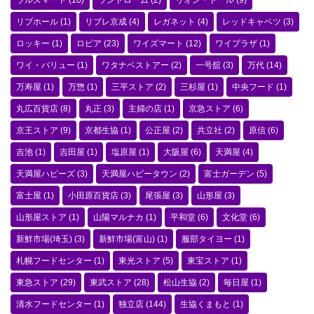
ラルズマート
(10)
ランドローム
(2)
リオン・ドール
(9)
リブホール
(1)
リブレ京成
(4)
レガネット
(4)
レッドキャベツ
(3)
ロッキー
(1)
ロピア
(23)
ワイズマート
(12)
ワイプラザ
(1)
ワイ・バリュー
(1)
ワタナベストアー
(2)
一号舘
(3)
万代
(14)
万寿屋
(1)
万惣
(1)
三平ストア
(2)
三杉屋
(1)
中央フード
(1)
丸広百貨店
(8)
丸正
(3)
主婦の店
(1)
京急ストア
(6)
京王ストア
(9)
京都生協
(1)
公正屋
(2)
共立社
(2)
原信
(6)
吉池
(1)
吉田屋
(1)
塩原屋
(1)
大阪屋
(6)
天満屋
(4)
天満屋ハピーズ
(3)
天満屋ハピータウン
(2)
富士ガーデン
(5)
富士屋
(1)
小田原百貨店
(3)
尾張屋
(3)
山形屋
(3)
山形屋ストア
(1)
山陽マルナカ
(1)
平和堂
(6)
文化堂
(6)
新鮮市場(埼玉)
(3)
新鮮市場(富山)
(1)
服部タイヨー
(1)
札幌フードセンター
(1)
東光ストア
(5)
東宝ストア
(1)
東急ストア
(29)
東武ストア
(28)
松山生協
(2)
毎日屋
(1)
清水フードセンター
(1)
独立店
(144)
生協くまもと
(1)