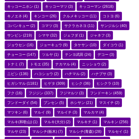
キッコーニホン
(1)
キッコーマツ
(3)
キッコーマン
(2618)
キノエネ
(4)
キンコー
(26)
クルメキッコー
(11)
コトヨ
(6)
コバンキュー
(2)
コマツ
(3)
サクラカネヨ
(11)
サンジルシ
(40)
サンビシ
(219)
シマヤ
(32)
ジェフダ
(1)
ジャネフ
(3)
ジョウセン
(16)
ジョーキュウ
(9)
タケサン
(10)
ダイコウ
(1)
チョーコー
(147)
ツルヤ
(1)
テンヨ武田
(24)
デコー
(3)
トナミ
(7)
トモエ
(35)
ナカマル
(4)
ニッショウ
(2)
ニビシ
(136)
ハコショウ
(2)
ハチマル
(2)
ハナブサ
(3)
ヒガシマル
(1181)
ヒゲタ
(309)
ヒシク
(36)
ヒシクラ
(10)
フク
(16)
フジジン
(337)
フジマルツ
(3)
フンドーキン
(459)
フンドーダイ
(54)
ブンセン
(5)
ホシサン
(21)
マスイチ
(2)
マツキン
(6)
マルイ
(9)
マルイチ
(3)
マルカマ
(4)
マルキ(和歌山)
(1)
マルキ(大分)
(2)
マルキチ
(1)
マルキン
(256)
マルサ
(23)
マルシチ(栃木)
(7)
マルシチ(青森)
(28)
マルセイ
(1)