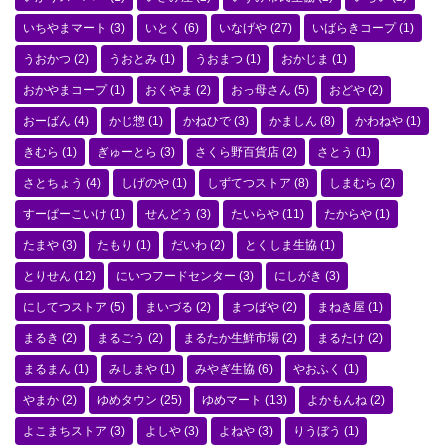
いちやまマート
(3)
いとく
(6)
いなげや
(27)
いばらきコープ
(1)
うおかつ
(2)
うおとみ
(1)
うおまつ
(1)
おかじま
(1)
おかやまコープ
(1)
おくやま
(2)
おっ母さん
(5)
おどや
(2)
おーばん
(4)
かじ惣
(1)
かねひで
(3)
かましん
(8)
かわねや
(1)
きむら
(1)
ぎゅーとら
(3)
さくら野百貨店
(2)
さとう
(1)
さとちょう
(4)
しげのや
(1)
しずてつストア
(8)
しまむら
(2)
すーぱーこいけ
(1)
せんどう
(3)
たいらや
(11)
たからや
(1)
たまや
(3)
たもり
(1)
だいわ
(2)
とくしま生協
(1)
とりせん
(12)
にいつフードセンター
(3)
にしがき
(3)
にしてつストア
(5)
まいづる
(2)
まつばや
(2)
まねき屋
(1)
まるき
(2)
まるごう
(2)
まるたか生鮮市場
(2)
まるたけ
(2)
まるまん
(1)
みしまや
(1)
みやぎ生協
(6)
やおふく
(1)
やまか
(2)
ゆめタウン
(25)
ゆめマート
(13)
よかもんね
(2)
よこまちストア
(3)
よしや
(3)
よねや
(3)
りうぼう
(1)