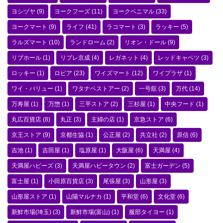
ヨシヅヤ
(9)
ヨークフーズ
(11)
ヨークベニマル
(33)
ヨークマート
(9)
ライフ
(41)
ラコマート
(3)
ラッキー
(5)
ラルズマート
(10)
ランドローム
(2)
リオン・ドール
(9)
リブホール
(1)
リブレ京成
(4)
レガネット
(4)
レッドキャベツ
(3)
ロッキー
(1)
ロピア
(23)
ワイズマート
(12)
ワイプラザ
(1)
ワイ・バリュー
(1)
ワタナベストアー
(2)
一号舘
(3)
万代
(14)
万寿屋
(1)
万惣
(1)
三平ストア
(2)
三杉屋
(1)
中央フード
(1)
丸広百貨店
(8)
丸正
(3)
主婦の店
(1)
京急ストア
(6)
京王ストア
(9)
京都生協
(1)
公正屋
(2)
共立社
(2)
原信
(6)
吉池
(1)
吉田屋
(1)
塩原屋
(1)
大阪屋
(6)
天満屋
(4)
天満屋ハピーズ
(3)
天満屋ハピータウン
(2)
富士ガーデン
(5)
富士屋
(1)
小田原百貨店
(3)
尾張屋
(3)
山形屋
(3)
山形屋ストア
(1)
山陽マルナカ
(1)
平和堂
(6)
文化堂
(6)
新鮮市場(埼玉)
(3)
新鮮市場(富山)
(1)
服部タイヨー
(1)