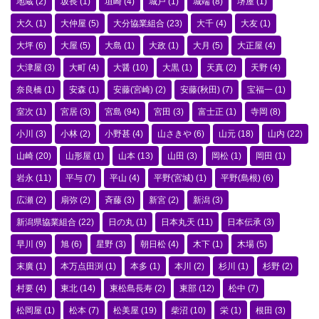
地蔵
(2)
坂長
(1)
垣崎
(4)
城戸
(1)
城端
(8)
堺屋
(1)
大久
(1)
大仲屋
(5)
大分協業組合
(23)
大千
(4)
大友
(1)
大坪
(6)
大屋
(5)
大島
(1)
大政
(1)
大月
(5)
大正屋
(4)
大津屋
(3)
大町
(4)
大醤
(10)
大黒
(1)
天真
(2)
天野
(4)
奈良橋
(1)
安森
(1)
安藤(宮崎)
(2)
安藤(秋田)
(7)
宝福一
(1)
室次
(1)
宮居
(3)
宮島
(94)
宮田
(3)
富士正
(1)
寺岡
(8)
小川
(3)
小林
(2)
小野甚
(4)
山さきや
(6)
山元
(18)
山内
(22)
山崎
(20)
山形屋
(1)
山本
(13)
山田
(3)
岡松
(1)
岡田
(1)
岩永
(11)
平与
(7)
平山
(4)
平野(宮城)
(1)
平野(島根)
(6)
広瀬
(2)
扇弥
(2)
斉藤
(3)
新宮
(2)
新潟
(3)
新潟県協業組合
(22)
日の丸
(1)
日本丸天
(11)
日本伝承
(3)
早川
(9)
旭
(6)
星野
(3)
朝日松
(4)
木下
(1)
木場
(5)
末廣
(1)
本万点田渕
(1)
本多
(1)
本川
(2)
杉川
(1)
杉野
(2)
村要
(4)
東北
(14)
東松島長寿
(2)
東部
(12)
松中
(7)
松岡屋
(1)
松本
(7)
松美屋
(19)
柴沼
(10)
栄
(1)
根田
(3)