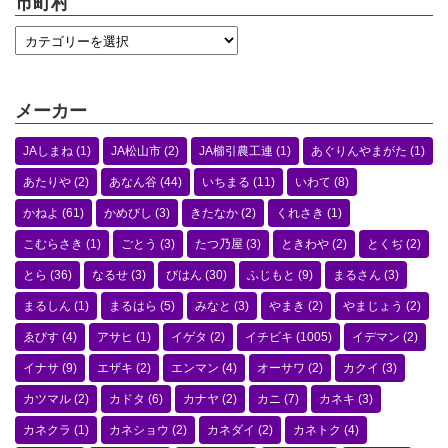
市町村
メーカー
JAしまね
(1)
JA松山市
(2)
JA櫛引農工連
(1)
あぐりんやまがた
(1)
あたりや
(2)
あなん谷
(44)
いちまる
(11)
いわて
(8)
かねよ
(61)
かめびし
(3)
きたなか
(2)
くれさき
(1)
こむらさき
(1)
ごとう
(3)
たつ乃屋
(3)
ときわや
(2)
とくぢ
(2)
とら
(36)
なるせ
(3)
びはん
(30)
ふじもと
(9)
まるさん
(3)
まるしん
(1)
まるはら
(5)
みなと
(3)
やまき
(2)
やまじょう
(2)
ゑびす
(4)
アサヒ
(1)
イゲタ
(2)
イチビキ
(1005)
イデマン
(2)
イナサ
(9)
エザキ
(2)
エンマン
(4)
オーサワ
(2)
カクイ
(3)
カツマル
(2)
カドタ
(6)
カナヤ
(2)
カニ
(7)
カネキ
(3)
カネクラ
(1)
カネショウ
(2)
カネダイ
(2)
カネトク
(4)