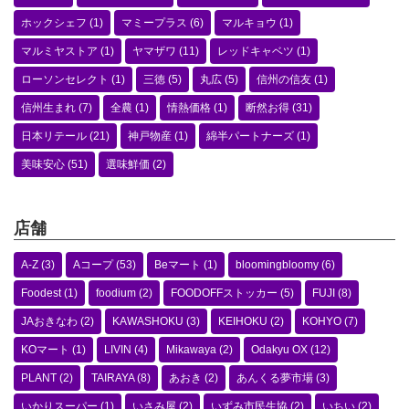
ホックシェフ
(1)
マミープラス
(6)
マルキョウ
(1)
マルミヤストア
(1)
ヤマザワ
(11)
レッドキャベツ
(1)
ローソンセレクト
(1)
三徳
(5)
丸広
(5)
信州の信友
(1)
信州生まれ
(7)
全農
(1)
情熱価格
(1)
断然お得
(31)
日本リテール
(21)
神戸物産
(1)
綿半パートナーズ
(1)
美味安心
(51)
選味鮮価
(2)
店舗
A-Z
(3)
Aコープ
(53)
Beマート
(1)
bloomingbloomy
(6)
Foodest
(1)
foodium
(2)
FOODOFFストッカー
(5)
FUJI
(8)
JAおきなわ
(2)
KAWASHOKU
(3)
KEIHOKU
(2)
KOHYO
(7)
KOマート
(1)
LIVIN
(4)
Mikawaya
(2)
Odakyu OX
(12)
PLANT
(2)
TAIRAYA
(8)
あおき
(2)
あんくる夢市場
(3)
いかりスーパー
(1)
いさみ屋
(2)
いずみ市民生協
(2)
いちい
(2)