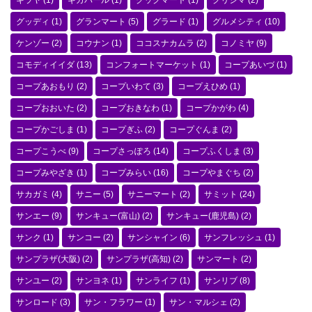
キラヤ
(1)
ギガパール
(1)
クックマート
(1)
クリシマ
(2)
グッディ
(1)
グランマート
(5)
グラード
(1)
グルメシティ
(10)
ケンゾー
(2)
コウナン
(1)
ココスナカムラ
(2)
コノミヤ
(9)
コモディイイダ
(13)
コンフォートマーケット
(1)
コープあいづ
(1)
コープあおもり
(2)
コープいわて
(3)
コープえひめ
(1)
コープおおいた
(2)
コープおきなわ
(1)
コープかがわ
(4)
コープかごしま
(1)
コープぎふ
(2)
コープぐんま
(2)
コープこうべ
(9)
コープさっぽろ
(14)
コープふくしま
(3)
コープみやざき
(1)
コープみらい
(16)
コープやまぐち
(2)
サカガミ
(4)
サニー
(5)
サニーマート
(2)
サミット
(24)
サンエー
(9)
サンキュー(富山)
(2)
サンキュー(鹿児島)
(2)
サンク
(1)
サンコー
(2)
サンシャイン
(6)
サンフレッシュ
(1)
サンプラザ(大阪)
(2)
サンプラザ(高知)
(2)
サンマート
(2)
サンユー
(2)
サンヨネ
(1)
サンライフ
(1)
サンリブ
(8)
サンロード
(3)
サン・フラワー
(1)
サン・マルシェ
(2)