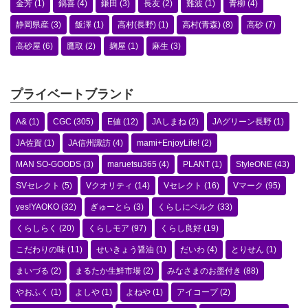
金芳
(1)
鍋喜
(4)
鎌田
(3)
長友
(2)
難波
(1)
青柳
(4)
静岡県産
(3)
飯澤
(1)
高村(長野)
(1)
高村(青森)
(8)
高砂
(7)
高砂屋
(6)
鷹取
(2)
麹屋
(1)
麻生
(3)
プライベートブランド
A&
(1)
CGC
(305)
E値
(12)
JAしまね
(2)
JAグリーン長野
(1)
JA佐賀
(1)
JA信州諏訪
(4)
mami+EnjoyLife!
(2)
MAN SO-GOODS
(3)
maruetsu365
(4)
PLANT
(1)
StyleONE
(43)
SVセレクト
(5)
Vクオリティ
(14)
Vセレクト
(16)
Vマーク
(95)
yes!YAOKO
(32)
ぎゅーとら
(3)
くらしにベルク
(33)
くらしらく
(20)
くらしモア
(97)
くらし良好
(19)
こだわりの味
(11)
せいきょう醤油
(1)
だいわ
(4)
とりせん
(1)
まいづる
(2)
まるたか生鮮市場
(2)
みなさまのお墨付き
(88)
やおふく
(1)
よしや
(1)
よねや
(1)
アイコープ
(2)