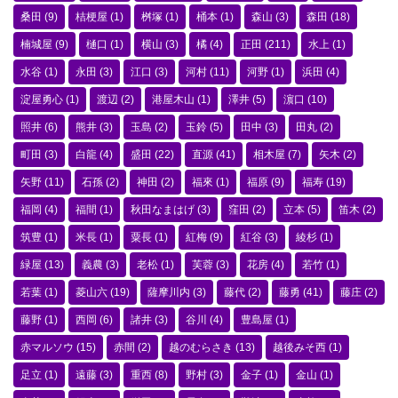
桑田
(9)
桔梗屋
(1)
桝塚
(1)
桶本
(1)
森山
(3)
森田
(18)
楠城屋
(9)
樋口
(1)
横山
(3)
橘
(4)
正田
(211)
水上
(1)
水谷
(1)
永田
(3)
江口
(3)
河村
(11)
河野
(1)
浜田
(4)
淀屋勇心
(1)
渡辺
(2)
港屋木山
(1)
澤井
(5)
濵口
(10)
照井
(6)
熊井
(3)
玉島
(2)
玉鈴
(5)
田中
(3)
田丸
(2)
町田
(3)
白龍
(4)
盛田
(22)
直源
(41)
相木屋
(7)
矢木
(2)
矢野
(11)
石孫
(2)
神田
(2)
福來
(1)
福原
(9)
福寿
(19)
福岡
(4)
福間
(1)
秋田なまはげ
(3)
窪田
(2)
立本
(5)
笛木
(2)
筑豊
(1)
米長
(1)
粟長
(1)
紅梅
(9)
紅谷
(3)
綾杉
(1)
緑屋
(13)
義農
(3)
老松
(1)
芙蓉
(3)
花房
(4)
若竹
(1)
若葉
(1)
菱山六
(19)
薩摩川内
(3)
藤代
(2)
藤勇
(41)
藤庄
(2)
藤野
(1)
西岡
(6)
諸井
(3)
谷川
(4)
豊島屋
(1)
赤マルソウ
(15)
赤間
(2)
越のむらさき
(13)
越後みそ西
(1)
足立
(1)
遠藤
(3)
重西
(8)
野村
(3)
金子
(1)
金山
(1)