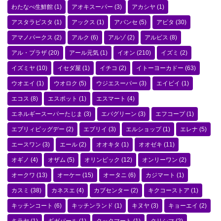
わたなべ生鮮館
(1)
アオキスーパー
(3)
アカシヤ
(1)
アスタラビスタ
(1)
アックス
(1)
アバンセ
(5)
アピタ
(30)
アマノパークス
(2)
アルク
(6)
アルゾ
(2)
アルビス
(8)
アル・プラザ
(20)
アール元気
(1)
イオン
(210)
イズミ
(2)
イズミヤ
(10)
イセダ屋
(1)
イチコ
(2)
イトーヨーカドー
(63)
ウオエイ
(1)
ウオロク
(5)
ウジエスーパー
(3)
エイビイ
(1)
エコス
(8)
エスポット
(1)
エスマート
(4)
エネルギースーパーたじま
(3)
エバグリーン
(3)
エフコープ
(1)
エブリィビッグデー
(2)
エブリイ
(3)
エルショップ
(1)
エレナ
(5)
エースワン
(3)
エール
(2)
オオキタ
(1)
オオゼキ
(11)
オギノ
(4)
オザム
(5)
オリンピック
(12)
オンリーワン
(2)
オークワ
(13)
オーケー
(15)
オータニ
(6)
カジマート
(1)
カスミ
(38)
カネスエ
(4)
カブセンター
(2)
キクコーストア
(1)
キッチンコート
(6)
キッチンランド
(1)
キヌヤ
(3)
キョーエイ
(2)