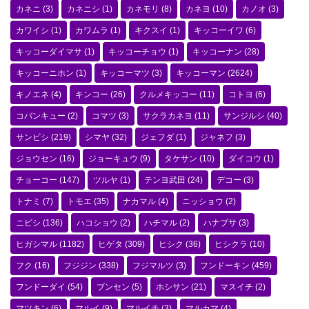
カネニ
(3)
カネニシ
(1)
カネモリ
(8)
カネヨ
(10)
カノオ
(3)
カワイシ
(1)
カワムラ
(1)
キクスイ
(1)
キッコーイワ
(6)
キッコーダイマサ
(1)
キッコーチョウ
(1)
キッコーナン
(28)
キッコーニホン
(1)
キッコーマツ
(3)
キッコーマン
(2624)
キノエネ
(4)
キンコー
(26)
クルメキッコー
(11)
コトヨ
(6)
コバンキュー
(2)
コマツ
(3)
サクラカネヨ
(11)
サンジルシ
(40)
サンビシ
(219)
シマヤ
(32)
ジェフダ
(1)
ジャネフ
(3)
ジョウセン
(16)
ジョーキュウ
(9)
タケサン
(10)
ダイコウ
(1)
チョーコー
(147)
ツルヤ
(1)
テンヨ武田
(24)
デコー
(3)
トナミ
(7)
トモエ
(35)
ナカマル
(4)
ニッショウ
(2)
ニビシ
(136)
ハコショウ
(2)
ハチマル
(2)
ハナブサ
(3)
ヒガシマル
(1182)
ヒゲタ
(309)
ヒシク
(36)
ヒシクラ
(10)
フク
(16)
フジジン
(338)
フジマルツ
(3)
フンドーキン
(459)
フンドーダイ
(54)
ブンセン
(5)
ホシサン
(21)
マスイチ
(2)
マツキン
(6)
マルイ
(9)
マルイチ
(3)
マルカマ
(4)