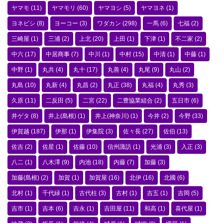
ヤマモ
(11)
ヤマモリ
(60)
ヤマヨシ
(5)
ヤマヨネ
(1)
ヨネビシ
(8)
ヨーコー
(3)
ワダカン
(298)
一馬
(6)
七福
(2)
三崎屋
(1)
三浦
(2)
上北
(20)
上田
(1)
下津
(1)
不二家
(2)
中六
(17)
中居商事
(7)
中川
(1)
中村
(15)
中清
(1)
中藤
(1)
中野
(1)
丸共
(4)
丸十
(17)
丸善
(4)
丸尾
(9)
丸山
(2)
丸島
(10)
丸新
(4)
丸昌
(2)
丸正
(38)
丸福
(4)
丸秀
(3)
久原
(11)
二反田
(5)
二宮
(22)
二豊協業組合
(2)
五日市
(6)
井ゲタ
(8)
井上(島根)
(1)
井上(神奈川)
(1)
今井
(2)
今野
(33)
伊賀越
(187)
伊那
(1)
伊集院
(3)
佐々長
(27)
佐伯
(13)
佐吉
(2)
佐星
(1)
佐藤
(10)
信州諏訪
(1)
光浦
(3)
入正
(3)
八二
(1)
八木澤
(9)
内池
(18)
内藤
(7)
加藤
(3)
加藤(島根)
(2)
加賀
(1)
加賀屋
(16)
北伊
(16)
北國
(6)
北村
(1)
千代緑
(1)
古代柱
(3)
古村
(1)
吉五
(1)
吉岡
(5)
吉市
(1)
吉本
(6)
吉永
(1)
吉田屋
(11)
和高
(1)
喜代屋
(1)