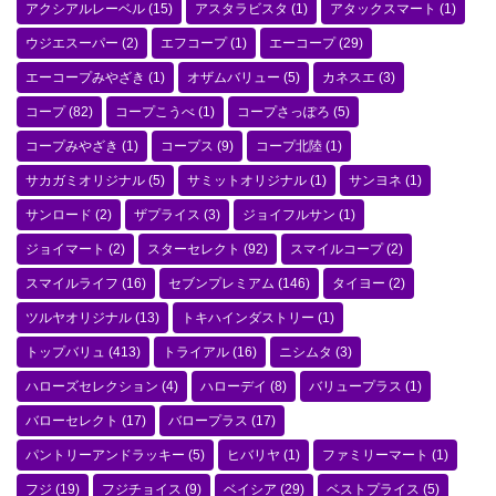
アクシアルレーベル
(15)
アスタラビスタ
(1)
アタックスマート
(1)
ウジエスーパー
(2)
エフコープ
(1)
エーコープ
(29)
エーコープみやざき
(1)
オザムバリュー
(5)
カネスエ
(3)
コープ
(82)
コープこうべ
(1)
コープさっぽろ
(5)
コープみやざき
(1)
コープス
(9)
コープ北陸
(1)
サカガミオリジナル
(5)
サミットオリジナル
(1)
サンヨネ
(1)
サンロード
(2)
ザプライス
(3)
ジョイフルサン
(1)
ジョイマート
(2)
スターセレクト
(92)
スマイルコープ
(2)
スマイルライフ
(16)
セブンプレミアム
(146)
タイヨー
(2)
ツルヤオリジナル
(13)
トキハインダストリー
(1)
トップバリュ
(413)
トライアル
(16)
ニシムタ
(3)
ハローズセレクション
(4)
ハローデイ
(8)
バリュープラス
(1)
バローセレクト
(17)
バロープラス
(17)
パントリーアンドラッキー
(5)
ヒバリヤ
(1)
ファミリーマート
(1)
フジ
(19)
フジチョイス
(9)
ベイシア
(29)
ベストプライス
(5)