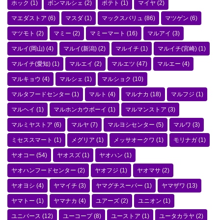
ホック
(1)
ボンマルシェ
(2)
ポテト
(1)
マイヤ
(2)
マエダストア
(6)
マスダ
(1)
マックスバリュ
(86)
マツゲン
(6)
マツモト
(2)
マミー
(2)
マミーマート
(16)
マルアイ
(3)
マルイ(岡山)
(4)
マルイ(新潟)
(2)
マルイチ
(1)
マルイチ(宮崎)
(1)
マルイチ(愛知)
(1)
マルエイ
(2)
マルエツ
(47)
マルエー
(4)
マルキョウ
(4)
マルシェ
(1)
マルショク
(10)
マルタフードセンター
(1)
マルト
(4)
マルナカ
(18)
マルフジ
(1)
マルヘイ
(1)
マルホンカウボーイ
(1)
マルマンストア
(3)
マルミヤストア
(6)
マルヤ
(7)
マルヨシセンター
(5)
マルワ
(3)
ミセススマート
(1)
メグリア
(1)
メッサオークワ
(1)
モリナガ
(1)
ヤオコー
(54)
ヤオスズ
(1)
ヤオハン
(1)
ヤオハンフードセンター
(2)
ヤオフジ
(1)
ヤオマサ
(2)
ヤオヨシ
(4)
ヤマイチ
(3)
ヤマグチスーパー
(1)
ヤマザワ
(13)
ヤマトー
(1)
ヤマナカ
(4)
ユアーズ
(2)
ユニオン
(1)
ユニバース
(12)
ユーコープ
(8)
ユーストア
(1)
ユータカラヤ
(2)