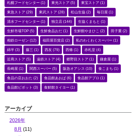
札幌フードセンター
(1)
東光ストア
(5)
東宝ストア
(1)
東急ストア
(29)
東武ストア
(28)
松山生協
(2)
毎日屋
(1)
清水フードセンター
(1)
独立店
(144)
生協くまもと
(1)
生鮮市場TOP
(5)
生鮮食品おだ
(1)
生鮮館やまひこ
(2)
田子重
(2)
相鉄ローゼン
(12)
福田屋百貨店
(2)
私のわくわくスーパー
(1)
綿半
(3)
藤三
(1)
西友
(79)
西條
(1)
赤札堂
(4)
近商ストア
(5)
遠鉄ストア
(4)
郷野目ストア
(1)
鎌倉屋
(1)
長崎屋
(1)
関西スーパー
(5)
阪急オアシス
(10)
食こまち
(1)
食品の店おおた
(2)
食品館あおば
(6)
食品館アプロ
(1)
食品館ピボット
(3)
食鮮館タイヨー
(1)
アーカイブ
2026年
8月
(11)