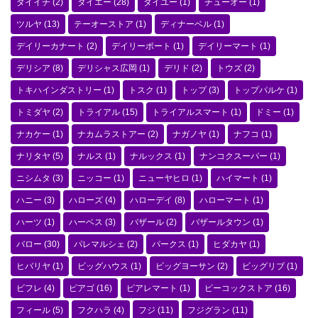
ダイイチ
(2)
ダイエー
(28)
ダイユー
(1)
チューオー
(1)
ツルヤ
(13)
テーオーストア
(1)
ディナーベル
(1)
デイリーカナート
(2)
デイリーポート
(1)
デイリーマート
(1)
デリシア
(8)
デリシャス広岡
(1)
デリド
(2)
トウズ
(2)
トキハインダストリー
(1)
トスク
(1)
トップ
(3)
トップパルケ
(1)
トミダヤ
(2)
トライアル
(15)
トライアルスマート
(1)
ドミー
(1)
ナカケー
(1)
ナカムラストアー
(2)
ナガノヤ
(1)
ナフコ
(1)
ナリタヤ
(5)
ナルス
(1)
ナルックス
(1)
ナンコクスーパー
(1)
ニシムタ
(3)
ニッコー
(1)
ニューヤヒロ
(1)
ハイマート
(1)
ハニー
(3)
ハローズ
(4)
ハローデイ
(8)
ハローマート
(1)
ハーツ
(1)
ハーベス
(3)
バザール
(2)
バザールタウン
(1)
バロー
(30)
パレマルシェ
(2)
パークス
(1)
ヒダカヤ
(1)
ヒバリヤ
(1)
ビッグハウス
(1)
ビッグヨーサン
(2)
ビッグリブ
(1)
ビフレ
(4)
ピアゴ
(16)
ピアレマート
(1)
ピーコックストア
(16)
フィール
(5)
フクハラ
(4)
フジ
(11)
フジグラン
(11)