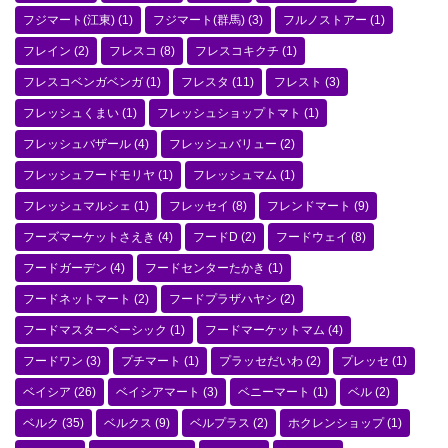
フジマート(江東)
(1)
フジマート(群馬)
(3)
フルノストアー
(1)
フレイン
(2)
フレスコ
(8)
フレスコキクチ
(1)
フレスコベンガベンガ
(1)
フレスタ
(11)
フレスト
(3)
フレッシュくまい
(1)
フレッシュショップトマト
(1)
フレッシュバザール
(4)
フレッシュバリュー
(2)
フレッシュフードモリヤ
(1)
フレッシュマム
(1)
フレッシュマルシェ
(1)
フレッセイ
(8)
フレンドマート
(9)
フーズマーケットさえき
(4)
フードD
(2)
フードウェイ
(8)
フードガーデン
(4)
フードセンターたかき
(1)
フードネットマート
(2)
フードプラザハヤシ
(2)
フードマスターベーシック
(1)
フードマーケットマム
(4)
フードワン
(3)
プチマート
(1)
プラッセだいわ
(2)
プレッセ
(1)
ベイシア
(26)
ベイシアマート
(3)
ベニーマート
(1)
ベル
(2)
ベルク
(35)
ベルクス
(9)
ベルプラス
(2)
ホクレンショップ
(1)