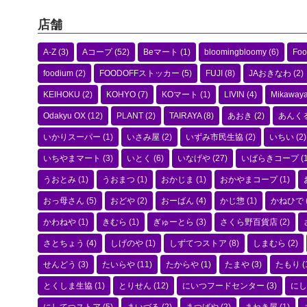
店舗
A-Z
(3)
Aコープ
(52)
Beマート
(1)
bloomingbloomy
(6)
Foo
foodium
(2)
FOODOFFストッカー
(5)
FUJI
(8)
JAおきなわ
(2)
KEIHOKU
(2)
KOHYO
(7)
KOマート
(1)
LIVIN
(4)
Mikaway
Odakyu OX
(12)
PLANT
(2)
TAIRAYA
(8)
あおき
(2)
あんく
いかりスーパー
(1)
いさみ屋
(2)
いずみ市民生協
(2)
いちい
(2)
いちやまマート
(3)
いとく
(6)
いなげや
(27)
いばらきコープ
(1
うおとみ
(1)
うおまつ
(1)
おかじま
(1)
おかやまコープ
(1)
おっ母さん
(5)
おどや
(2)
おーばん
(4)
かじ惣
(1)
かねひで
かわねや
(1)
きむら
(1)
ぎゅーとら
(3)
さくら野百貨店
(2)
さとちょう
(4)
しげのや
(1)
しずてつストア
(8)
しまむら
(2)
せんどう
(3)
たいらや
(11)
たからや
(1)
たまや
(3)
たもり
(
とくしま生協
(1)
とりせん
(12)
にいつフードセンター
(3)
にし