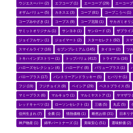
ウジエスーパー
(2)
エフコープ
(1)
エーコープ
(29)
エーコープ
オザムバリュー
(5)
カネスエ
(3)
コープ
(81)
コープこうべ
(1)
コープみやざき
(1)
コープス
(9)
コープ北陸
(1)
サカガミオリ
サミットオリジナル
(1)
サンヨネ
(1)
サンロード
(2)
ザプライ
ジョイフルサン
(1)
ジョイマート
(2)
スターセレクト
(92)
スマ
スマイルライフ
(16)
セブンプレミアム
(145)
タイヨー
(2)
ツ
トキハインダストリー
(1)
トップバリュ
(412)
トライアル
(16)
ハローズセレクション
(4)
ハローデイ
(8)
バリュープラス
(1)
バロープラス
(17)
パントリーアンドラッキー
(5)
ヒバリヤ
(1)
フジ
(19)
フジチョイス
(9)
ベイシア
(29)
ベストプライス
(5)
マミープラス
(6)
マルキョウ
(1)
マルミヤストア
(1)
ヤマザワ
(
レッドキャベツ
(1)
ローソンセレクト
(1)
三徳
(5)
丸広
(5)
信州生まれ
(7)
全農
(1)
情熱価格
(1)
断然お得
(31)
日本リ
神戸物産
(1)
綿半パートナーズ
(1)
美味安心
(51)
選味鮮価
(2)