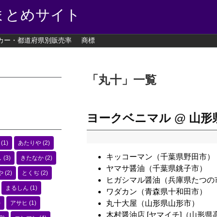
まとめサイト
カー・都道府県別販売率
商標
「
丸十
」
一覧
ヨークベニマル @ 山形
(1)
あたりや
(2)
キッコーマン（千葉県野田市）
し
(3)
きたなか
(2)
ヤマサ醤油（千葉県銚子市）
や
(2)
とくぢ
(2)
ヒガシマル醤油（兵庫県たつの
まるしん
(1)
ワダカン（青森県十和田市）
丸十大屋（山形県山形市）
)
アサヒ
(1)
木村醤油店 [ヤマイチ]（山形県