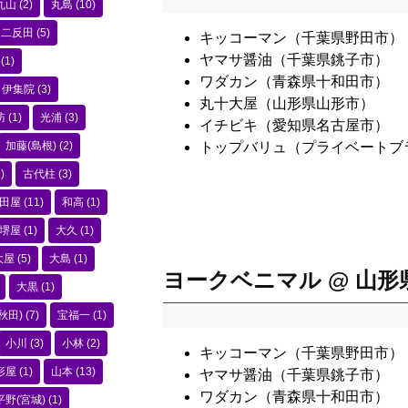
丸山
(2)
丸島
(10)
二反田
(5)
キッコーマン（千葉県野田市）
ヤマサ醤油（千葉県銚子市）
(1)
ワダカン（青森県十和田市）
伊集院
(3)
丸十大屋（山形県山形市）
訪
(1)
光浦
(3)
イチビキ（愛知県名古屋市）
加藤(島根)
(2)
トップバリュ（プライベートブ
)
古代柱
(3)
田屋
(11)
和高
(1)
堺屋
(1)
大久
(1)
大屋
(5)
大島
(1)
ヨークベニマル @ 山形
大黒
(1)
秋田)
(7)
宝福一
(1)
小川
(3)
小林
(2)
キッコーマン（千葉県野田市）
形屋
(1)
山本
(13)
ヤマサ醤油（千葉県銚子市）
ワダカン（青森県十和田市）
平野(宮城)
(1)