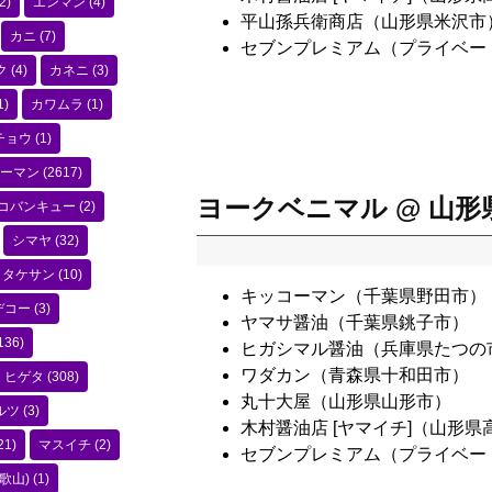
2)
エンマン
(4)
平山孫兵衛商店（山形県米沢市
カニ
(7)
セブンプレミアム（プライベー
ク
(4)
カネニ
(3)
1)
カワムラ
(1)
チョウ
(1)
ーマン
(2617)
ヨークベニマル @ 山形
コバンキュー
(2)
シマヤ
(32)
タケサン
(10)
キッコーマン（千葉県野田市）
デコー
(3)
ヤマサ醤油（千葉県銚子市）
136)
ヒガシマル醤油（兵庫県たつの
ワダカン（青森県十和田市）
ヒゲタ
(308)
丸十大屋（山形県山形市）
ルツ
(3)
木村醤油店 [ヤマイチ]（山形県
21)
マスイチ
(2)
セブンプレミアム（プライベー
歌山)
(1)