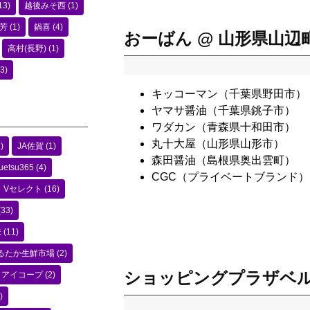
13)
越後みそ西
(1)
芳
(1)
鍋喜
(4)
おーばん @ 山形県山辺
高村(長野)
(1)
3)
キッコーマン（千葉県野田市）
ヤマサ醤油（千葉県銚子市）
ワダカン（青森県十和田市）
丸十大屋（山形県山形市）
)
JA佐賀
(1)
森田醤油（島根県奥出雲町）
uetsu365
(4)
CGC（プライベートブランド）
Vセレクト
(16)
(33)
味
(11)
るたか生鮮市場
(2)
ショッピングプラザベル
アイコープ
(2)
)