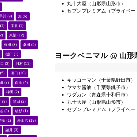
丸十大屋（山形県山形市）
セブンプレミアム（プライベー
早川
(9)
旭
(6)
(1)
本多
(1)
2)
東部
(12)
根田
(3)
桑田
(9)
ヨークベニマル @ 山形
樋口
(1)
江口
(3)
河村
(11)
(5)
濵口
(10)
キッコーマン（千葉県野田市）
田
(3)
白龍
(4)
ヤマサ醤油（千葉県銚子市）
神田
(2)
ワダカン（青森県十和田市）
げ
(3)
窪田
(2)
丸十大屋（山形県山形市）
セブンプレミアム（プライベー
谷
(3)
綾杉
(1)
若葉
(1)
菱山六
(19)
諸井
(3)