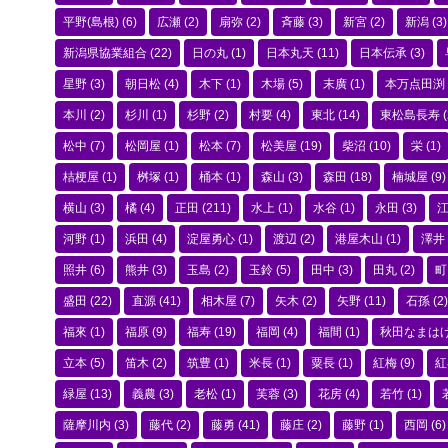
平野(島根)
(6)
広瀬
(2)
扇弥
(2)
斉藤
(3)
新宮
(2)
新潟
(3)
新潟県協業組合
(22)
日の丸
(1)
日本丸天
(11)
日本伝承
(3)
星野
(3)
朝日松
(4)
木下
(1)
木場
(5)
末廣
(1)
本万点田渕
本川
(2)
杉川
(1)
杉野
(2)
村要
(4)
東北
(14)
東松島長寿
(
松中
(7)
松岡屋
(1)
松本
(7)
松美屋
(19)
柴沼
(10)
栄
(1)
桔梗屋
(1)
桝塚
(1)
桶本
(1)
森山
(3)
森田
(18)
楠城屋
(9)
横山
(3)
橘
(4)
正田
(211)
水上
(1)
水谷
(1)
永田
(3)
河野
(1)
浜田
(4)
淀屋勇心
(1)
渡辺
(2)
港屋木山
(1)
澤井
照井
(6)
熊井
(3)
玉島
(2)
玉鈴
(5)
田中
(3)
田丸
(2)
町
盛田
(22)
直源
(41)
相木屋
(7)
矢木
(2)
矢野
(11)
石孫
(2)
福來
(1)
福原
(9)
福寿
(19)
福岡
(4)
福間
(1)
秋田なまは
立本
(5)
笛木
(2)
筑豊
(1)
米長
(1)
粟長
(1)
紅梅
(9)
紅
緑屋
(13)
義農
(3)
老松
(1)
芙蓉
(3)
花房
(4)
若竹
(1)
薩摩川内
(3)
藤代
(2)
藤勇
(41)
藤庄
(2)
藤野
(1)
西岡
(6)