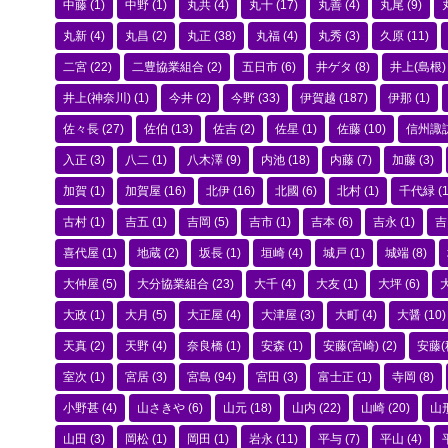
中藤
(1)
中野
(1)
丸共
(4)
丸十
(17)
丸善
(4)
丸尾
(9)
丸新
(4)
丸昌
(2)
丸正
(38)
丸福
(4)
丸秀
(3)
久原
(11)
二宮
(22)
二豊協業組合
(2)
五日市
(6)
井ゲタ
(8)
井上(島根)
井上(神奈川)
(1)
今井
(2)
今野
(33)
伊賀越
(187)
伊那
(1)
佐々長
(27)
佐伯
(13)
佐吉
(2)
佐星
(1)
佐藤
(10)
信州諏
入正
(3)
八二
(1)
八木澤
(9)
内池
(18)
内藤
(7)
加藤
(3)
加賀
(1)
加賀屋
(16)
北伊
(16)
北國
(6)
北村
(1)
千代緑
(1
古村
(1)
吉五
(1)
吉岡
(5)
吉市
(1)
吉本
(6)
吉永
(1)
吉
喜代屋
(1)
地蔵
(2)
坂長
(1)
垣崎
(4)
城戸
(1)
城端
(8)
大仲屋
(5)
大分協業組合
(23)
大千
(4)
大友
(1)
大坪
(6)
大政
(1)
大月
(5)
大正屋
(4)
大津屋
(3)
大町
(4)
大醤
(10)
天真
(2)
天野
(4)
奈良橋
(1)
安森
(1)
安藤(宮崎)
(2)
安藤(
室次
(1)
宮居
(3)
宮島
(94)
宮田
(3)
富士正
(1)
寺岡
(8)
小野甚
(4)
山さきや
(6)
山元
(18)
山内
(22)
山崎
(20)
山
山田
(3)
岡松
(1)
岡田
(1)
岩永
(11)
平与
(7)
平山
(4)