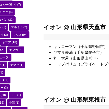
ルシチ(栃木)
(7)
ルタニ
(6)
ルバン
(21)
イオン @ 山形県天童市
ン
(1)
マルミヤ
(2)
ルヰ
(3)
マルヱ
(94)
ヤマア
(18)
キッコーマン（千葉県野田市）
55)
ヤマカ
(4)
ヤマサ醤油（千葉県銚子市）
ュー
(9)
丸十大屋（山形県山形市）
トップバリュ（プライベートブ
タ
(1)
ヤマセ
(1)
(1)
モ
(11)
コー
(3)
(20)
上田
(1)
イオン @ 山形県東根市
15)
中清
(1)