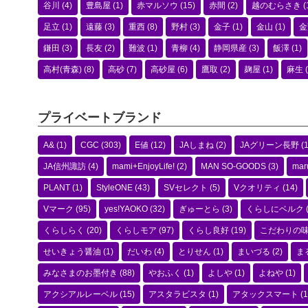
谷川
(4)
豊島屋
(1)
赤マルソウ
(15)
赤間
(2)
越のむらさき
(
足立
(1)
遠藤
(3)
重西
(8)
野村
(3)
金子
(1)
金山
(1)
金
鎌田
(3)
長友
(2)
難波
(1)
青柳
(4)
静岡県産
(3)
飯澤
(1)
高村(青森)
(8)
高砂
(7)
高砂屋
(6)
鷹取
(2)
麹屋
(1)
麻生
(
プライベートブランド
A&
(1)
CGC
(303)
E値
(12)
JAしまね
(2)
JAグリーン長野
(1
JA信州諏訪
(4)
mami+EnjoyLife!
(2)
MAN SO-GOODS
(3)
mar
PLANT
(1)
StyleONE
(43)
SVセレクト
(5)
Vクオリティ
(14)
Vマーク
(95)
yes!YAOKO
(32)
ぎゅーとら
(3)
くらしにベルク
くらしらく
(20)
くらしモア
(97)
くらし良好
(19)
こだわりの
せいきょう醤油
(1)
だいわ
(4)
とりせん
(1)
まいづる
(2)
ま
みなさまのお墨付き
(88)
やおふく
(1)
よしや
(1)
よねや
(1)
アクシアルレーベル
(15)
アスタラビスタ
(1)
アタックスマート
(1