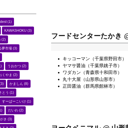
dest
(1)
KAWASHOKU
(3)
フードセンターたかき 
a
(2)
る夢市場
(3)
キッコーマン（千葉県野田市）
ヤマサ醤油（千葉県銚子市）
)
うおかつ
(2)
ワダカン（青森県十和田市）
おくやま
(2)
丸十大屋（山形県山形市）
(3)
かましん
(8)
正田醤油（群馬県館林市）
さとう
(1)
すーぱーこいけ
(1)
1)
だいわ
(2)
がき
(3)
ヨークベニマル @ 山形