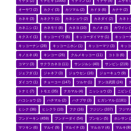
イゲタ
(2)
イチビキ
(1000)
イデマン
(2)
イナサ
(9)
エザキ
(
オーサワ
(2)
カクイ
(3)
カツマル
(2)
カドタ
(6)
カナヤ
(2)
カネキ
(3)
カネクラ
(1)
カネショウ
(2)
カネダイ
(2)
カネト
カネニシ
(1)
カネモリ
(8)
カネヨ
(10)
カノオ
(3)
カワイシ
(
キクスイ
(1)
キッコーイワ
(6)
キッコーダイマサ
(1)
キッコー
キッコーナン
(28)
キッコーニホン
(1)
キッコーマツ
(3)
キッコ
キノエネ
(4)
キンコー
(26)
クルメキッコー
(11)
コトヨ
(6)
コマツ
(3)
サクラカネヨ
(11)
サンジルシ
(40)
サンビシ
(219)
ジェフダ
(1)
ジャネフ
(3)
ジョウセン
(16)
ジョーキュウ
(9)
ダイコウ
(1)
チョーコー
(147)
ツルヤ
(1)
テンヨ武田
(24)
トナミ
(7)
トモエ
(35)
ナカマル
(4)
ニッショウ
(2)
ニビシ
(
ハコショウ
(2)
ハチマル
(2)
ハナブサ
(3)
ヒガシマル
(1181)
ヒシク
(36)
ヒシクラ
(10)
フク
(16)
フジジン
(337)
フジマ
フンドーキン
(459)
フンドーダイ
(54)
ブンセン
(5)
ホシサン
(
マツキン
(6)
マルイ
(9)
マルイチ
(3)
マルカマ
(4)
マルキ(和