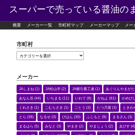
スーパーで売っている醤油の
概要
メーカー一覧
市町村マップ
メーカーマップ
メー
市町村
メーカー
JAしまね
(1)
JA松山市
(2)
JA櫛引農工連
(1)
あぐりんやまがた
あなん谷
(44)
いちまる
(11)
いわて
(8)
かねよ
(61)
かめび
くれさき
(1)
こむらさき
(1)
ごとう
(3)
たつ乃屋
(3)
ときわ
とら
(36)
なるせ
(3)
びはん
(30)
ふじもと
(9)
まるさん
(3)
まるはら
(5)
みなと
(3)
やまき
(2)
やまじょう
(2)
ゑびす
(4