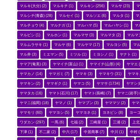
マルキ(大分)
(2)
マルキチ
(1)
マルキン
(256)
マルサ
(23)
マ
マルシチ(青森)
(28)
マルセイ
(1)
マルソエ
(6)
マルタ
(1)
マ
マルチョウ
(4)
マルナガ
(1)
マルハマ
(5)
マルハヤシ
(1)
マ
マルビシ
(1)
マルホン
(1)
マルマサ
(3)
マルマタ
(2)
マルマ
マルムラサキ
(1)
マルヤ
(6)
マルヤマ
(17)
マルヨシ
(5)
マ
マル井
(3)
ミエマン
(5)
ミツル
(1)
ミヨシノ
(1)
ヤナト
(1)
ヤマア(奄美)
(3)
ヤマイチ(富山)
(1)
ヤマイチ(山形)
(4)
ヤマエ
(
ヤマカノ
(14)
ヤマガミ
(7)
ヤマキ
(3)
ヤマキウ
(31)
ヤマキ
ヤマキン
(2)
ヤマギク
(1)
ヤマコ
(5)
ヤマサ
(1734)
ヤマシ
ヤマタカ
(16)
ヤマト(石川)
(17)
ヤマト(長崎)
(7)
ヤマニ(岩手)
ヤマニ(福岡)
(18)
ヤマノ
(1)
ヤマブン
(3)
ヤママツ
(2)
ヤマ
ヤマモリ
(60)
ヤマヨシ
(5)
ヤマヨネ
(1)
ヨネビシ
(8)
ヨー
ワダカン
(297)
一馬
(6)
七福
(2)
三崎屋
(1)
三浦
(2)
上北
下津
(1)
不二家
(2)
中六
(17)
中居商事
(7)
中川
(1)
中村
(