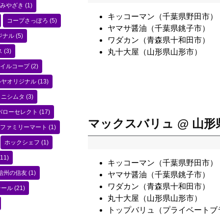
みやざき
(1)
キッコーマン（千葉県野田市）
コープさっぽろ
(5)
ヤマサ醤油（千葉県銚子市）
ジナル
(5)
ワダカン（青森県十和田市）
ス
(3)
丸十大屋（山形県山形市）
イルコープ
(2)
ルヤオリジナル
(13)
ニシムタ
(3)
バローセレクト
(17)
マックスバリュ @ 山形
ファミリーマート
(1)
ホックシェフ
(1)
11)
キッコーマン（千葉県野田市）
信州の信友
(1)
ヤマサ醤油（千葉県銚子市）
ワダカン（青森県十和田市）
テール
(21)
丸十大屋（山形県山形市）
トップバリュ（プライベートブ