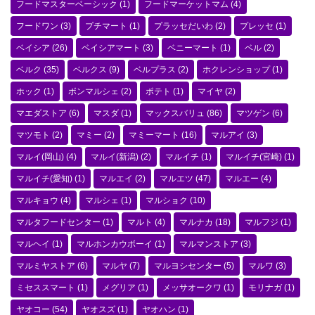
フードマスターベーシック
(1)
フードマーケットマム
(4)
フードワン
(3)
プチマート
(1)
プラッセだいわ
(2)
プレッセ
(1)
ベイシア
(26)
ベイシアマート
(3)
ベニーマート
(1)
ベル
(2)
ベルク
(35)
ベルクス
(9)
ベルプラス
(2)
ホクレンショップ
(1)
ホック
(1)
ボンマルシェ
(2)
ポテト
(1)
マイヤ
(2)
マエダストア
(6)
マスダ
(1)
マックスバリュ
(86)
マツゲン
(6)
マツモト
(2)
マミー
(2)
マミーマート
(16)
マルアイ
(3)
マルイ(岡山)
(4)
マルイ(新潟)
(2)
マルイチ
(1)
マルイチ(宮崎)
(1)
マルイチ(愛知)
(1)
マルエイ
(2)
マルエツ
(47)
マルエー
(4)
マルキョウ
(4)
マルシェ
(1)
マルショク
(10)
マルタフードセンター
(1)
マルト
(4)
マルナカ
(18)
マルフジ
(1)
マルヘイ
(1)
マルホンカウボーイ
(1)
マルマンストア
(3)
マルミヤストア
(6)
マルヤ
(7)
マルヨシセンター
(5)
マルワ
(3)
ミセススマート
(1)
メグリア
(1)
メッサオークワ
(1)
モリナガ
(1)
ヤオコー
(54)
ヤオスズ
(1)
ヤオハン
(1)