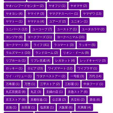
ヤオハンフードセンター
(2)
ヤオフジ
(1)
ヤオマサ
(2)
ヤオヨシ
(4)
ヤマイチ
(3)
ヤマグチスーパー
(1)
ヤマザワ
(13)
ヤマトー
(1)
ヤマナカ
(4)
ユアーズ
(2)
ユニオン
(1)
ユニバース
(12)
ユーコープ
(7)
ユーストア
(1)
ユータカラヤ
(2)
ヨシヅヤ
(9)
ヨークフーズ
(11)
ヨークベニマル
(33)
ヨークマート
(9)
ライフ
(41)
ラコマート
(3)
ラッキー
(5)
ラルズマート
(10)
ランドローム
(2)
リオン・ドール
(9)
リブホール
(1)
リブレ京成
(4)
レガネット
(4)
レッドキャベツ
(3)
ロッキー
(1)
ロピア
(23)
ワイズマート
(12)
ワイプラザ
(1)
ワイ・バリュー
(1)
ワタナベストアー
(2)
一号舘
(3)
万代
(14)
万寿屋
(1)
万惣
(1)
三平ストア
(2)
三杉屋
(1)
中央フード
(1)
丸広百貨店
(8)
丸正
(3)
主婦の店
(1)
京急ストア
(6)
京王ストア
(9)
京都生協
(1)
公正屋
(2)
共立社
(2)
原信
(6)
吉池
(1)
吉田屋
(1)
塩原屋
(1)
大阪屋
(6)
天満屋
(4)