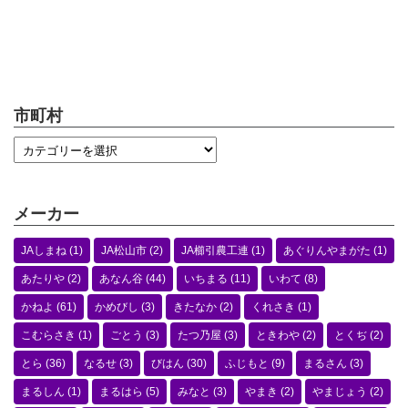
市町村
メーカー
JAしまね
(1)
JA松山市
(2)
JA櫛引農工連
(1)
あぐりんやまがた
(1)
あたりや
(2)
あなん谷
(44)
いちまる
(11)
いわて
(8)
かねよ
(61)
かめびし
(3)
きたなか
(2)
くれさき
(1)
こむらさき
(1)
ごとう
(3)
たつ乃屋
(3)
ときわや
(2)
とくぢ
(2)
とら
(36)
なるせ
(3)
びはん
(30)
ふじもと
(9)
まるさん
(3)
まるしん
(1)
まるはら
(5)
みなと
(3)
やまき
(2)
やまじょう
(2)