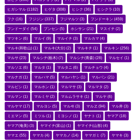
ヒガシマル
(1182)
ヒゲタ
(308)
ヒシク
(36)
ヒシクラ
(10)
フク
(16)
フジジン
(337)
フジマルツ
(3)
フンドーキン
(459)
フンドーダイ
(54)
ブンセン
(5)
ホシサン
(21)
マスイチ
(2)
マツキン
(6)
マルイ
(9)
マルイチ
(3)
マルカマ
(4)
マルキ(和歌山)
(1)
マルキ(大分)
(2)
マルキチ
(1)
マルキン
(256)
マルサ
(23)
マルシチ(栃木)
(7)
マルシチ(青森)
(28)
マルセイ
(1)
マルソエ
(6)
マルタ
(1)
マルタニ
(6)
マルチョウ
(4)
マルナガ
(1)
マルハマ
(5)
マルハヤシ
(1)
マルバン
(21)
マルビシ
(1)
マルホン
(1)
マルマサ
(3)
マルマタ
(2)
マルマン
(1)
マルミヤ
(2)
マルムラサキ
(1)
マルヤ
(6)
マルヤマ
(17)
マルヨシ
(5)
マルヰ
(3)
マルヱ
(94)
マル井
(3)
ミエマン
(5)
ミツル
(1)
ミヨシノ
(1)
ヤナト
(1)
ヤマア
(18)
ヤマア(奄美)
(3)
ヤマイチ(富山)
(1)
ヤマイチ(山形)
(4)
ヤマエ
(55)
ヤマカ
(4)
ヤマカノ
(14)
ヤマガミ
(7)
ヤマキ
(3)