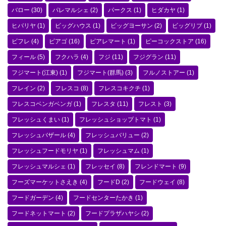
バロー
(30)
パレマルシェ
(2)
パークス
(1)
ヒダカヤ
(1)
ヒバリヤ
(1)
ビッグハウス
(1)
ビッグヨーサン
(2)
ビッグリブ
(1)
ビフレ
(4)
ピアゴ
(16)
ピアレマート
(1)
ピーコックストア
(16)
フィール
(5)
フクハラ
(4)
フジ
(11)
フジグラン
(11)
フジマート(江東)
(1)
フジマート(群馬)
(3)
フルノストアー
(1)
フレイン
(2)
フレスコ
(8)
フレスコキクチ
(1)
フレスコベンガベンガ
(1)
フレスタ
(11)
フレスト
(3)
フレッシュくまい
(1)
フレッシュショップトマト
(1)
フレッシュバザール
(4)
フレッシュバリュー
(2)
フレッシュフードモリヤ
(1)
フレッシュマム
(1)
フレッシュマルシェ
(1)
フレッセイ
(8)
フレンドマート
(9)
フーズマーケットさえき
(4)
フードD
(2)
フードウェイ
(8)
フードガーデン
(4)
フードセンターたかき
(1)
フードネットマート
(2)
フードプラザハヤシ
(2)