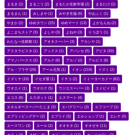
まるき
(2)
まるごう
(2)
まるたか生鮮市場
(2)
まるたけ
(2)
まるまん
(1)
みしまや
(1)
みやぎ生協
(6)
やおふく
(1)
やまか
(2)
ゆめタウン
(25)
ゆめマート
(13)
よかもんね
(2)
よこまちストア
(3)
よしや
(3)
よねや
(3)
りうぼう
(1)
わたなべ生鮮館
(1)
アオキスーパー
(3)
アカシヤ
(1)
アスタラビスタ
(1)
アックス
(1)
アバンセ
(5)
アピタ
(30)
アマノパークス
(2)
アルク
(6)
アルゾ
(2)
アルビス
(8)
アル・プラザ
(20)
アール元気
(1)
イオン
(210)
イズミ
(2)
イズミヤ
(10)
イセダ屋
(1)
イチコ
(2)
イトーヨーカドー
(62)
ウオエイ
(1)
ウオロク
(5)
ウジエスーパー
(3)
エイビイ
(1)
エコス
(8)
エスポット
(1)
エスマート
(4)
エネルギースーパーたじま
(3)
エバグリーン
(3)
エフコープ
(1)
エブリィビッグデー
(2)
エブリイ
(3)
エルショップ
(1)
エレナ
(5)
エースワン
(3)
エール
(2)
オオキタ
(1)
オオゼキ
(11)