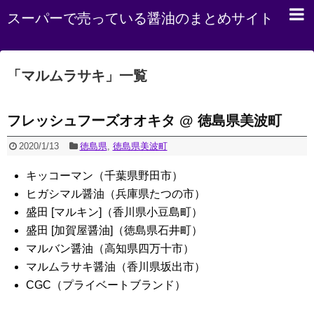
スーパーで売っている醤油のまとめサイト
「
マルムラサキ
」
一覧
フレッシュフーズオオキタ @ 徳島県美波町
2020/1/13
徳島県
,
徳島県美波町
キッコーマン（千葉県野田市）
ヒガシマル醤油（兵庫県たつの市）
盛田 [マルキン]（香川県小豆島町）
盛田 [加賀屋醤油]（徳島県石井町）
マルバン醤油（高知県四万十市）
マルムラサキ醤油（香川県坂出市）
CGC（プライベートブランド）