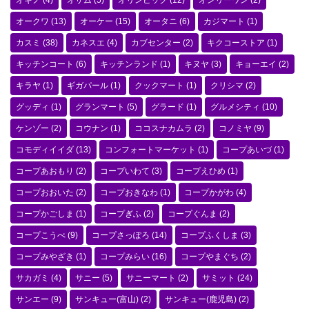
オギノ
(4)
オザム
(5)
オリンピック
(12)
オンリーワン
(2)
オークワ
(13)
オーケー
(15)
オータニ
(6)
カジマート
(1)
カスミ
(38)
カネスエ
(4)
カブセンター
(2)
キクコーストア
(1)
キッチンコート
(6)
キッチンランド
(1)
キヌヤ
(3)
キョーエイ
(2)
キラヤ
(1)
ギガパール
(1)
クックマート
(1)
クリシマ
(2)
グッディ
(1)
グランマート
(5)
グラード
(1)
グルメシティ
(10)
ケンゾー
(2)
コウナン
(1)
ココスナカムラ
(2)
コノミヤ
(9)
コモディイイダ
(13)
コンフォートマーケット
(1)
コープあいづ
(1)
コープあおもり
(2)
コープいわて
(3)
コープえひめ
(1)
コープおおいた
(2)
コープおきなわ
(1)
コープかがわ
(4)
コープかごしま
(1)
コープぎふ
(2)
コープぐんま
(2)
コープこうべ
(9)
コープさっぽろ
(14)
コープふくしま
(3)
コープみやざき
(1)
コープみらい
(16)
コープやまぐち
(2)
サカガミ
(4)
サニー
(5)
サニーマート
(2)
サミット
(24)
サンエー
(9)
サンキュー(富山)
(2)
サンキュー(鹿児島)
(2)