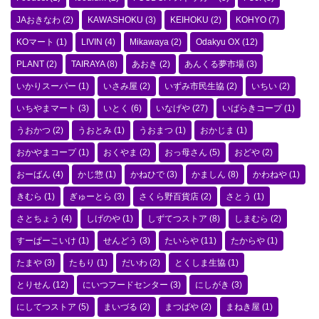
JAおきなわ
(2)
KAWASHOKU
(3)
KEIHOKU
(2)
KOHYO
(7)
KOマート
(1)
LIVIN
(4)
Mikawaya
(2)
Odakyu OX
(12)
PLANT
(2)
TAIRAYA
(8)
あおき
(2)
あんくる夢市場
(3)
いかりスーパー
(1)
いさみ屋
(2)
いずみ市民生協
(2)
いちい
(2)
いちやまマート
(3)
いとく
(6)
いなげや
(27)
いばらきコープ
(1)
うおかつ
(2)
うおとみ
(1)
うおまつ
(1)
おかじま
(1)
おかやまコープ
(1)
おくやま
(2)
おっ母さん
(5)
おどや
(2)
おーばん
(4)
かじ惣
(1)
かねひで
(3)
かましん
(8)
かわねや
(1)
きむら
(1)
ぎゅーとら
(3)
さくら野百貨店
(2)
さとう
(1)
さとちょう
(4)
しげのや
(1)
しずてつストア
(8)
しまむら
(2)
すーぱーこいけ
(1)
せんどう
(3)
たいらや
(11)
たからや
(1)
たまや
(3)
たもり
(1)
だいわ
(2)
とくしま生協
(1)
とりせん
(12)
にいつフードセンター
(3)
にしがき
(3)
にしてつストア
(5)
まいづる
(2)
まつばや
(2)
まねき屋
(1)