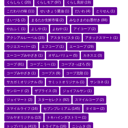
くらしらく
(20)
くらしモア
(97)
くらし良好
(19)
こだわりの味
(11)
せいきょう醤油
(1)
だいわ
(4)
とりせん
(1)
まいづる
(2)
まるたか生鮮市場
(2)
みなさまのお墨付き
(88)
やおふく
(1)
よしや
(1)
よねや
(1)
アイコープ
(2)
アクシアルレーベル
(15)
アスタラビスタ
(1)
アタックスマート
(1)
ウジエスーパー
(2)
エフコープ
(1)
エーコープ
(29)
エーコープみやざき
(1)
オザムバリュー
(5)
カネスエ
(3)
コープ
(81)
コープこうべ
(1)
コープさっぽろ
(5)
コープみやざき
(1)
コープス
(9)
コープ北陸
(1)
サカガミオリジナル
(5)
サミットオリジナル
(1)
サンヨネ
(1)
サンロード
(2)
ザプライス
(3)
ジョイフルサン
(1)
ジョイマート
(2)
スターセレクト
(92)
スマイルコープ
(2)
スマイルライフ
(16)
セブンプレミアム
(145)
タイヨー
(2)
ツルヤオリジナル
(13)
トキハインダストリー
(1)
トップバリュ
(413)
トライアル
(16)
ニシムタ
(3)