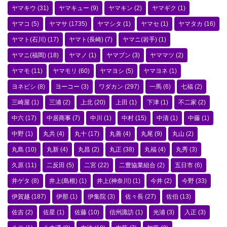
ヤマキウ
(31)
ヤマキュー
(9)
ヤマキン
(2)
ヤマギク
(1)
ヤマコ
(5)
ヤマサ
(1735)
ヤマシタ
(1)
ヤマセ
(1)
ヤマタカ
(16)
ヤマト(石川)
(17)
ヤマト(長崎)
(7)
ヤマニ(岩手)
(1)
ヤマニ(福岡)
(18)
ヤマノ
(1)
ヤマブン
(3)
ヤママツ
(2)
ヤマモ
(11)
ヤマモリ
(60)
ヤマヨシ
(5)
ヤマヨネ
(1)
ヨネビシ
(8)
ヨーコー
(3)
ワダカン
(297)
一馬
(6)
七福
(2)
三崎屋
(1)
三浦
(2)
上北
(20)
上田
(1)
下津
(1)
不二家
(2)
中六
(17)
中居商事
(7)
中川
(1)
中村
(15)
中清
(1)
中藤
(1)
中野
(1)
丸共
(4)
丸十
(17)
丸善
(4)
丸尾
(9)
丸山
(2)
丸島
(10)
丸新
(4)
丸昌
(2)
丸正
(38)
丸福
(4)
丸秀
(3)
久原
(11)
二反田
(5)
二宮
(22)
二豊協業組合
(2)
五日市
(6)
井ゲタ
(8)
井上(島根)
(1)
井上(神奈川)
(1)
今井
(2)
今野
(33)
伊賀越
(187)
伊那
(1)
伊集院
(3)
佐々長
(27)
佐伯
(13)
佐吉
(2)
佐星
(1)
佐藤
(10)
信州諏訪
(1)
光浦
(3)
入正
(3)