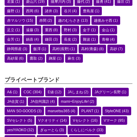
若葉
(1)
菱山六
(19)
薩摩川内
(3)
藤代
(2)
藤勇
(41)
藤庄
(2)
藤野
(1)
西岡
(6)
諸井
(3)
谷川
(4)
豊島屋
(1)
赤マルソウ
(15)
赤間
(2)
越のむらさき
(13)
越後みそ西
(1)
足立
(1)
遠藤
(3)
重西
(8)
野村
(3)
金子
(1)
金山
(1)
金芳
(1)
鍋喜
(4)
鎌田
(3)
長友
(2)
難波
(1)
青柳
(4)
静岡県産
(3)
飯澤
(1)
高村(長野)
(1)
高村(青森)
(8)
高砂
(7)
高砂屋
(6)
鷹取
(2)
麹屋
(1)
麻生
(3)
プライベートブランド
A&
(1)
CGC
(304)
E値
(12)
JAしまね
(2)
JAグリーン長野
(1)
JA佐賀
(1)
JA信州諏訪
(4)
mami+EnjoyLife!
(2)
MAN SO-GOODS
(3)
maruetsu365
(4)
PLANT
(1)
StyleONE
(43)
SVセレクト
(5)
Vクオリティ
(14)
Vセレクト
(16)
Vマーク
(95)
yes!YAOKO
(32)
ぎゅーとら
(3)
くらしにベルク
(33)