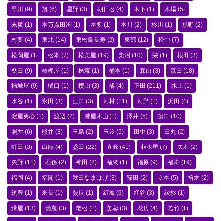
早川
(9)
旭
(6)
星野
(3)
朝日松
(4)
木下
(1)
木場
(5)
末廣
(1)
本万点田渕
(1)
本多
(1)
本川
(2)
杉川
(1)
杉野
(2)
村要
(4)
東北
(14)
東松島長寿
(2)
東部
(12)
松中
(7)
松岡屋
(1)
松本
(7)
松美屋
(19)
柴沼
(10)
栄
(1)
根田
(3)
桑田
(9)
桔梗屋
(1)
桝塚
(1)
桶本
(1)
森山
(3)
森田
(18)
楠城屋
(9)
樋口
(1)
横山
(3)
橘
(4)
正田
(211)
水上
(1)
水谷
(1)
永田
(3)
江口
(3)
河村
(11)
河野
(1)
浜田
(4)
淀屋勇心
(1)
渡辺
(2)
港屋木山
(1)
澤井
(5)
濵口
(10)
照井
(6)
熊井
(3)
玉島
(2)
玉鈴
(5)
田中
(3)
田丸
(2)
町田
(3)
白龍
(4)
盛田
(22)
直源
(41)
相木屋
(7)
矢木
(2)
矢野
(11)
石孫
(2)
神田
(2)
福來
(1)
福原
(9)
福寿
(19)
福岡
(4)
福間
(1)
秋田なまはげ
(3)
窪田
(2)
立本
(5)
笛木
(2)
筑豊
(1)
米長
(1)
粟長
(1)
紅梅
(9)
紅谷
(3)
綾杉
(1)
緑屋
(13)
義農
(3)
老松
(1)
芙蓉
(3)
花房
(4)
若竹
(1)