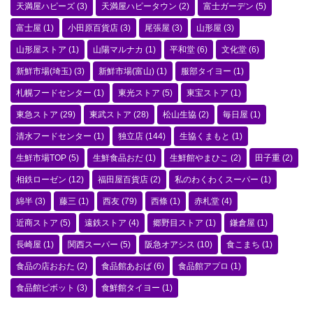
天満屋ハピーズ
(3)
天満屋ハピータウン
(2)
富士ガーデン
(5)
富士屋
(1)
小田原百貨店
(3)
尾張屋
(3)
山形屋
(3)
山形屋ストア
(1)
山陽マルナカ
(1)
平和堂
(6)
文化堂
(6)
新鮮市場(埼玉)
(3)
新鮮市場(富山)
(1)
服部タイヨー
(1)
札幌フードセンター
(1)
東光ストア
(5)
東宝ストア
(1)
東急ストア
(29)
東武ストア
(28)
松山生協
(2)
毎日屋
(1)
清水フードセンター
(1)
独立店
(144)
生協くまもと
(1)
生鮮市場TOP
(5)
生鮮食品おだ
(1)
生鮮館やまひこ
(2)
田子重
(2)
相鉄ローゼン
(12)
福田屋百貨店
(2)
私のわくわくスーパー
(1)
綿半
(3)
藤三
(1)
西友
(79)
西條
(1)
赤札堂
(4)
近商ストア
(5)
遠鉄ストア
(4)
郷野目ストア
(1)
鎌倉屋
(1)
長崎屋
(1)
関西スーパー
(5)
阪急オアシス
(10)
食こまち
(1)
食品の店おおた
(2)
食品館あおば
(6)
食品館アプロ
(1)
食品館ピボット
(3)
食鮮館タイヨー
(1)