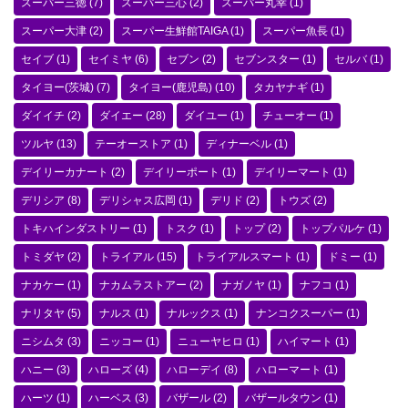
スーパー三徳
(7)
スーパー三心
(2)
スーパー丸幸
(1)
スーパー大津
(2)
スーパー生鮮館TAIGA
(1)
スーパー魚長
(1)
セイブ
(1)
セイミヤ
(6)
セブン
(2)
セブンスター
(1)
セルバ
(1)
タイヨー(茨城)
(7)
タイヨー(鹿児島)
(10)
タカヤナギ
(1)
ダイイチ
(2)
ダイエー
(28)
ダイユー
(1)
チューオー
(1)
ツルヤ
(13)
テーオーストア
(1)
ディナーベル
(1)
デイリーカナート
(2)
デイリーポート
(1)
デイリーマート
(1)
デリシア
(8)
デリシャス広岡
(1)
デリド
(2)
トウズ
(2)
トキハインダストリー
(1)
トスク
(1)
トップ
(2)
トップパルケ
(1)
トミダヤ
(2)
トライアル
(15)
トライアルスマート
(1)
ドミー
(1)
ナカケー
(1)
ナカムラストアー
(2)
ナガノヤ
(1)
ナフコ
(1)
ナリタヤ
(5)
ナルス
(1)
ナルックス
(1)
ナンコクスーパー
(1)
ニシムタ
(3)
ニッコー
(1)
ニューヤヒロ
(1)
ハイマート
(1)
ハニー
(3)
ハローズ
(4)
ハローデイ
(8)
ハローマート
(1)
ハーツ
(1)
ハーベス
(3)
バザール
(2)
バザールタウン
(1)