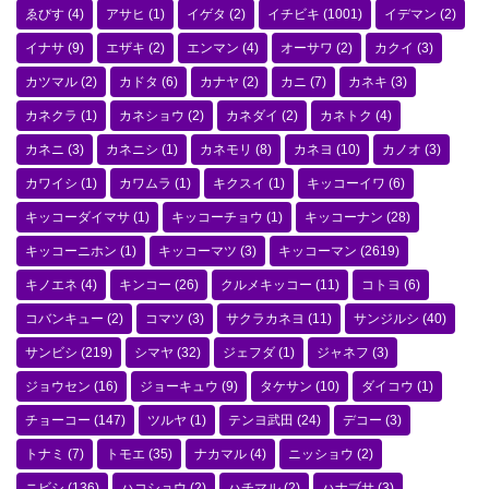
ゑびす
(4)
アサヒ
(1)
イゲタ
(2)
イチビキ
(1001)
イデマン
(2)
イナサ
(9)
エザキ
(2)
エンマン
(4)
オーサワ
(2)
カクイ
(3)
カツマル
(2)
カドタ
(6)
カナヤ
(2)
カニ
(7)
カネキ
(3)
カネクラ
(1)
カネショウ
(2)
カネダイ
(2)
カネトク
(4)
カネニ
(3)
カネニシ
(1)
カネモリ
(8)
カネヨ
(10)
カノオ
(3)
カワイシ
(1)
カワムラ
(1)
キクスイ
(1)
キッコーイワ
(6)
キッコーダイマサ
(1)
キッコーチョウ
(1)
キッコーナン
(28)
キッコーニホン
(1)
キッコーマツ
(3)
キッコーマン
(2619)
キノエネ
(4)
キンコー
(26)
クルメキッコー
(11)
コトヨ
(6)
コバンキュー
(2)
コマツ
(3)
サクラカネヨ
(11)
サンジルシ
(40)
サンビシ
(219)
シマヤ
(32)
ジェフダ
(1)
ジャネフ
(3)
ジョウセン
(16)
ジョーキュウ
(9)
タケサン
(10)
ダイコウ
(1)
チョーコー
(147)
ツルヤ
(1)
テンヨ武田
(24)
デコー
(3)
トナミ
(7)
トモエ
(35)
ナカマル
(4)
ニッショウ
(2)
ニビシ
(136)
ハコショウ
(2)
ハチマル
(2)
ハナブサ
(3)