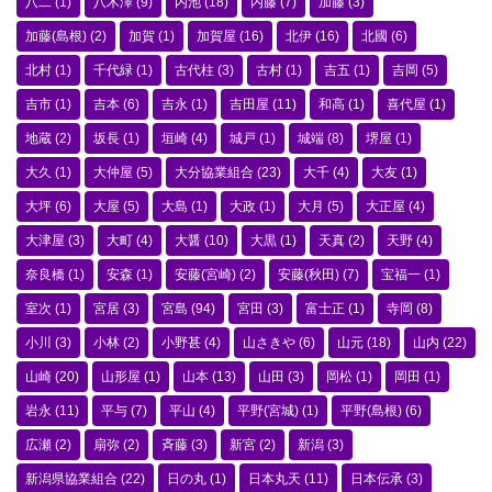
八二
(1)
八木澤
(9)
内池
(18)
内藤
(7)
加藤
(3)
加藤(島根)
(2)
加賀
(1)
加賀屋
(16)
北伊
(16)
北國
(6)
北村
(1)
千代緑
(1)
古代柱
(3)
古村
(1)
吉五
(1)
吉岡
(5)
吉市
(1)
吉本
(6)
吉永
(1)
吉田屋
(11)
和高
(1)
喜代屋
(1)
地蔵
(2)
坂長
(1)
垣崎
(4)
城戸
(1)
城端
(8)
堺屋
(1)
大久
(1)
大仲屋
(5)
大分協業組合
(23)
大千
(4)
大友
(1)
大坪
(6)
大屋
(5)
大島
(1)
大政
(1)
大月
(5)
大正屋
(4)
大津屋
(3)
大町
(4)
大醤
(10)
大黒
(1)
天真
(2)
天野
(4)
奈良橋
(1)
安森
(1)
安藤(宮崎)
(2)
安藤(秋田)
(7)
宝福一
(1)
室次
(1)
宮居
(3)
宮島
(94)
宮田
(3)
富士正
(1)
寺岡
(8)
小川
(3)
小林
(2)
小野甚
(4)
山さきや
(6)
山元
(18)
山内
(22)
山崎
(20)
山形屋
(1)
山本
(13)
山田
(3)
岡松
(1)
岡田
(1)
岩永
(11)
平与
(7)
平山
(4)
平野(宮城)
(1)
平野(島根)
(6)
広瀬
(2)
扇弥
(2)
斉藤
(3)
新宮
(2)
新潟
(3)
新潟県協業組合
(22)
日の丸
(1)
日本丸天
(11)
日本伝承
(3)