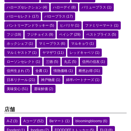
ハローズセレクション
(4)
ハローデイ
(8)
バリュープラス
(1)
バローセレクト
(17)
バロープラス
(17)
パントリーアンドラッキー
(5)
ヒバリヤ
(1)
ファミリーマート
(1)
フジ
(19)
フジチョイス
(9)
ベイシア
(29)
ベストプライス
(5)
ホックシェフ
(1)
マミープラス
(6)
マルキョウ
(1)
マルミヤストア
(1)
ヤマザワ
(11)
レッドキャベツ
(1)
ローソンセレクト
(1)
三徳
(5)
丸広
(5)
信州の信友
(1)
信州生まれ
(7)
全農
(1)
情熱価格
(1)
断然お得
(31)
日本リテール
(21)
神戸物産
(1)
綿半パートナーズ
(1)
美味安心
(51)
選味鮮価
(2)
店舗
A-Z
(3)
Aコープ
(52)
Beマート
(1)
bloomingbloomy
(6)
Foodest
(1)
foodium
(2)
FOODOFFストッカー
(5)
FUJI
(8)