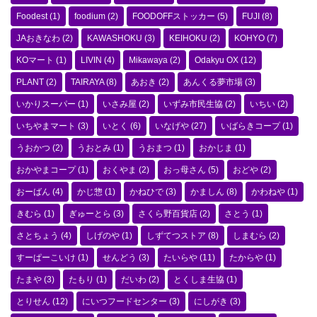
Foodest
(1)
foodium
(2)
FOODOFFストッカー
(5)
FUJI
(8)
JAおきなわ
(2)
KAWASHOKU
(3)
KEIHOKU
(2)
KOHYO
(7)
KOマート
(1)
LIVIN
(4)
Mikawaya
(2)
Odakyu OX
(12)
PLANT
(2)
TAIRAYA
(8)
あおき
(2)
あんくる夢市場
(3)
いかりスーパー
(1)
いさみ屋
(2)
いずみ市民生協
(2)
いちい
(2)
いちやまマート
(3)
いとく
(6)
いなげや
(27)
いばらきコープ
(1)
うおかつ
(2)
うおとみ
(1)
うおまつ
(1)
おかじま
(1)
おかやまコープ
(1)
おくやま
(2)
おっ母さん
(5)
おどや
(2)
おーばん
(4)
かじ惣
(1)
かねひで
(3)
かましん
(8)
かわねや
(1)
きむら
(1)
ぎゅーとら
(3)
さくら野百貨店
(2)
さとう
(1)
さとちょう
(4)
しげのや
(1)
しずてつストア
(8)
しまむら
(2)
すーぱーこいけ
(1)
せんどう
(3)
たいらや
(11)
たからや
(1)
たまや
(3)
たもり
(1)
だいわ
(2)
とくしま生協
(1)
とりせん
(12)
にいつフードセンター
(3)
にしがき
(3)