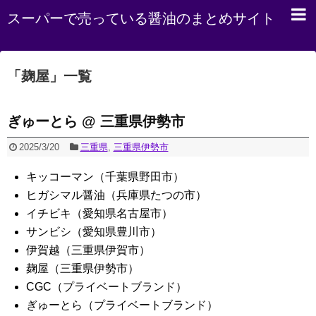
スーパーで売っている醤油のまとめサイト
「
麹屋
」
一覧
ぎゅーとら @ 三重県伊勢市
2025/3/20
三重県
,
三重県伊勢市
キッコーマン（千葉県野田市）
ヒガシマル醤油（兵庫県たつの市）
イチビキ（愛知県名古屋市）
サンビシ（愛知県豊川市）
伊賀越（三重県伊賀市）
麹屋（三重県伊勢市）
CGC（プライベートブランド）
ぎゅーとら（プライベートブランド）