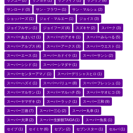
サンユー
(2)
サンヨネ
(1)
サンライフ
(1)
サンリブ
(8)
サンロード
(3)
サン・フラワー
(1)
サン・マルシェ
(2)
ショッパーズ
(1)
ジェイ・マルエー
(1)
ジョイス
(3)
ジョイフルサン
(1)
ジョイフーズ
(4)
スズキヤ
(2)
スパーク
(3)
スーパーあまいけ
(1)
スーパーのアオキ
(1)
スーパーみらべる
(5)
スーパーアルプス
(4)
スーパーアークス
(3)
スーパーウエスト
(1)
スーパーエース
(1)
スーパーカドイケ
(1)
スーパーサンシ
(2)
スーパーシシド
(1)
スーパーシマダヤ
(1)
スーパーセンターアマノ
(1)
スーパーデリシャスヒロ
(1)
スーパーハズイ
(1)
スーパーバリュー
(8)
スーパーフレッシュ
(1)
スーパーマルサン
(1)
スーパーマルハチ
(5)
スーパーヤオヒコ
(3)
スーパーヤマザキ
(2)
スーパーラック
(1)
スーパー三和
(9)
スーパー三徳
(7)
スーパー三心
(2)
スーパー丸幸
(1)
スーパー大津
(2)
スーパー生鮮館TAIGA
(1)
スーパー魚長
(1)
セイブ
(1)
セイミヤ
(6)
セブン
(2)
セブンスター
(1)
セルバ
(1)