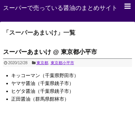
スーパーで売っている醤油のまとめサイト
「
スーパーあまいけ
」
一覧
スーパーあまいけ @ 東京都小平市
2020/12/28
東京都
,
東京都小平市
キッコーマン（千葉県野田市）
ヤマサ醤油（千葉県銚子市）
ヒゲタ醤油（千葉県銚子市）
正田醤油（群馬県館林市）