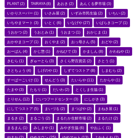
PLANT
(2)
TAIRAYA
(8)
あおき
(2)
あんくる夢市場
(3)
いかりスーパー
(1)
いさみ屋
(2)
いずみ市民生協
(2)
いちい
(2)
いちやまマート
(3)
いとく
(6)
いなげや
(27)
いばらきコープ
(1)
うおかつ
(2)
うおとみ
(1)
うおまつ
(1)
おかじま
(1)
おかやまコープ
(1)
おくやま
(2)
おっ母さん
(5)
おどや
(2)
おーばん
(4)
かじ惣
(1)
かねひで
(3)
かましん
(8)
かわねや
(1)
きむら
(1)
ぎゅーとら
(3)
さくら野百貨店
(2)
さとう
(1)
さとちょう
(4)
しげのや
(1)
しずてつストア
(8)
しまむら
(2)
すーぱーこいけ
(1)
せんどう
(3)
たいらや
(11)
たからや
(1)
たまや
(3)
たもり
(1)
だいわ
(2)
とくしま生協
(1)
とりせん
(12)
にいつフードセンター
(3)
にしがき
(3)
にしてつストア
(5)
まいづる
(2)
まつばや
(2)
まねき屋
(1)
まるき
(2)
まるごう
(2)
まるたか生鮮市場
(2)
まるたけ
(2)
まるまん
(1)
みしまや
(1)
みやぎ生協
(6)
やおふく
(1)
やまか
(2)
ゆめタウン
(25)
ゆめマート
(13)
よかもんね
(2)