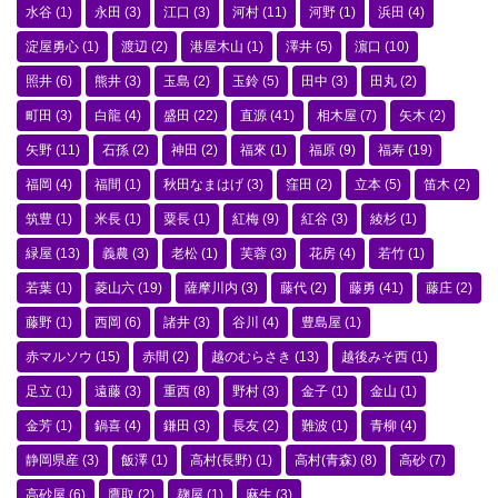
水谷
(1)
永田
(3)
江口
(3)
河村
(11)
河野
(1)
浜田
(4)
淀屋勇心
(1)
渡辺
(2)
港屋木山
(1)
澤井
(5)
濵口
(10)
照井
(6)
熊井
(3)
玉島
(2)
玉鈴
(5)
田中
(3)
田丸
(2)
町田
(3)
白龍
(4)
盛田
(22)
直源
(41)
相木屋
(7)
矢木
(2)
矢野
(11)
石孫
(2)
神田
(2)
福來
(1)
福原
(9)
福寿
(19)
福岡
(4)
福間
(1)
秋田なまはげ
(3)
窪田
(2)
立本
(5)
笛木
(2)
筑豊
(1)
米長
(1)
粟長
(1)
紅梅
(9)
紅谷
(3)
綾杉
(1)
緑屋
(13)
義農
(3)
老松
(1)
芙蓉
(3)
花房
(4)
若竹
(1)
若葉
(1)
菱山六
(19)
薩摩川内
(3)
藤代
(2)
藤勇
(41)
藤庄
(2)
藤野
(1)
西岡
(6)
諸井
(3)
谷川
(4)
豊島屋
(1)
赤マルソウ
(15)
赤間
(2)
越のむらさき
(13)
越後みそ西
(1)
足立
(1)
遠藤
(3)
重西
(8)
野村
(3)
金子
(1)
金山
(1)
金芳
(1)
鍋喜
(4)
鎌田
(3)
長友
(2)
難波
(1)
青柳
(4)
静岡県産
(3)
飯澤
(1)
高村(長野)
(1)
高村(青森)
(8)
高砂
(7)
高砂屋
(6)
鷹取
(2)
麹屋
(1)
麻生
(3)