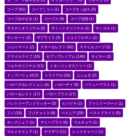
エーコープみやざき
(1)
オザムバリュー
(5)
カネスエ
(3)
コープ
(82)
コープこうべ
(1)
コープさっぽろ
(5)
コープみやざき
(1)
コープス
(9)
コープ北陸
(1)
サカガミオリジナル
(5)
サミットオリジナル
(1)
サンヨネ
(1)
サンロード
(2)
ザプライス
(3)
ジョイフルサン
(1)
ジョイマート
(2)
スターセレクト
(92)
スマイルコープ
(2)
スマイルライフ
(16)
セブンプレミアム
(146)
タイヨー
(2)
ツルヤオリジナル
(13)
トキハインダストリー
(1)
トップバリュ
(413)
トライアル
(16)
ニシムタ
(3)
ハローズセレクション
(4)
ハローデイ
(8)
バリュープラス
(1)
バローセレクト
(17)
バロープラス
(17)
パントリーアンドラッキー
(5)
ヒバリヤ
(1)
ファミリーマート
(1)
フジ
(19)
フジチョイス
(9)
ベイシア
(29)
ベストプライス
(5)
ホックシェフ
(1)
マミープラス
(6)
マルキョウ
(1)
マルミヤストア
(1)
ヤマザワ
(11)
レッドキャベツ
(1)