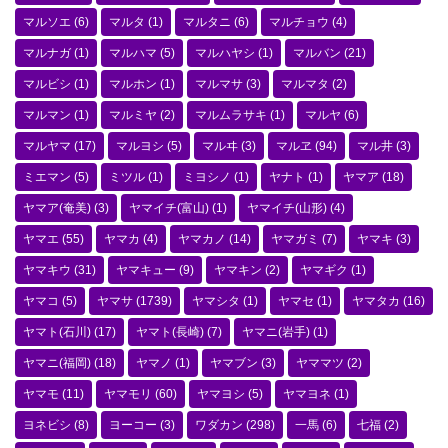
マルソエ
(6)
マルタ
(1)
マルタニ
(6)
マルチョウ
(4)
マルナガ
(1)
マルハマ
(5)
マルハヤシ
(1)
マルバン
(21)
マルビシ
(1)
マルホン
(1)
マルマサ
(3)
マルマタ
(2)
マルマン
(1)
マルミヤ
(2)
マルムラサキ
(1)
マルヤ
(6)
マルヤマ
(17)
マルヨシ
(5)
マルヰ
(3)
マルヱ
(94)
マル井
(3)
ミエマン
(5)
ミツル
(1)
ミヨシノ
(1)
ヤナト
(1)
ヤマア
(18)
ヤマア(奄美)
(3)
ヤマイチ(富山)
(1)
ヤマイチ(山形)
(4)
ヤマエ
(55)
ヤマカ
(4)
ヤマカノ
(14)
ヤマガミ
(7)
ヤマキ
(3)
ヤマキウ
(31)
ヤマキュー
(9)
ヤマキン
(2)
ヤマギク
(1)
ヤマコ
(5)
ヤマサ
(1739)
ヤマシタ
(1)
ヤマセ
(1)
ヤマタカ
(16)
ヤマト(石川)
(17)
ヤマト(長崎)
(7)
ヤマニ(岩手)
(1)
ヤマニ(福岡)
(18)
ヤマノ
(1)
ヤマブン
(3)
ヤママツ
(2)
ヤマモ
(11)
ヤマモリ
(60)
ヤマヨシ
(5)
ヤマヨネ
(1)
ヨネビシ
(8)
ヨーコー
(3)
ワダカン
(298)
一馬
(6)
七福
(2)