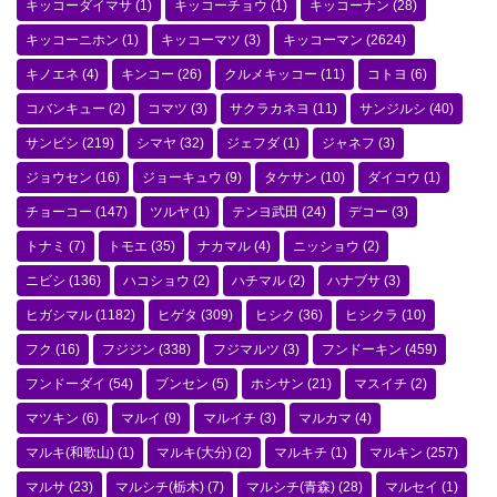
キッコーダイマサ
(1)
キッコーチョウ
(1)
キッコーナン
(28)
キッコーニホン
(1)
キッコーマツ
(3)
キッコーマン
(2624)
キノエネ
(4)
キンコー
(26)
クルメキッコー
(11)
コトヨ
(6)
コバンキュー
(2)
コマツ
(3)
サクラカネヨ
(11)
サンジルシ
(40)
サンビシ
(219)
シマヤ
(32)
ジェフダ
(1)
ジャネフ
(3)
ジョウセン
(16)
ジョーキュウ
(9)
タケサン
(10)
ダイコウ
(1)
チョーコー
(147)
ツルヤ
(1)
テンヨ武田
(24)
デコー
(3)
トナミ
(7)
トモエ
(35)
ナカマル
(4)
ニッショウ
(2)
ニビシ
(136)
ハコショウ
(2)
ハチマル
(2)
ハナブサ
(3)
ヒガシマル
(1182)
ヒゲタ
(309)
ヒシク
(36)
ヒシクラ
(10)
フク
(16)
フジジン
(338)
フジマルツ
(3)
フンドーキン
(459)
フンドーダイ
(54)
ブンセン
(5)
ホシサン
(21)
マスイチ
(2)
マツキン
(6)
マルイ
(9)
マルイチ
(3)
マルカマ
(4)
マルキ(和歌山)
(1)
マルキ(大分)
(2)
マルキチ
(1)
マルキン
(257)
マルサ
(23)
マルシチ(栃木)
(7)
マルシチ(青森)
(28)
マルセイ
(1)