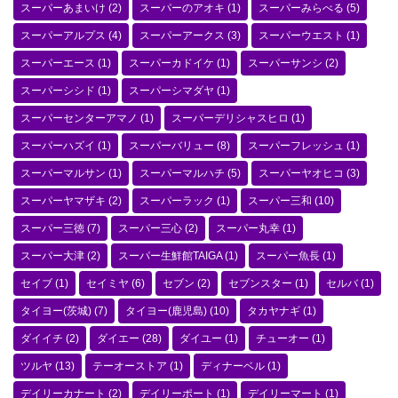
スーパーあまいけ
(2)
スーパーのアオキ
(1)
スーパーみらべる
(5)
スーパーアルプス
(4)
スーパーアークス
(3)
スーパーウエスト
(1)
スーパーエース
(1)
スーパーカドイケ
(1)
スーパーサンシ
(2)
スーパーシシド
(1)
スーパーシマダヤ
(1)
スーパーセンターアマノ
(1)
スーパーデリシャスヒロ
(1)
スーパーハズイ
(1)
スーパーバリュー
(8)
スーパーフレッシュ
(1)
スーパーマルサン
(1)
スーパーマルハチ
(5)
スーパーヤオヒコ
(3)
スーパーヤマザキ
(2)
スーパーラック
(1)
スーパー三和
(10)
スーパー三徳
(7)
スーパー三心
(2)
スーパー丸幸
(1)
スーパー大津
(2)
スーパー生鮮館TAIGA
(1)
スーパー魚長
(1)
セイブ
(1)
セイミヤ
(6)
セブン
(2)
セブンスター
(1)
セルバ
(1)
タイヨー(茨城)
(7)
タイヨー(鹿児島)
(10)
タカヤナギ
(1)
ダイイチ
(2)
ダイエー
(28)
ダイユー
(1)
チューオー
(1)
ツルヤ
(13)
テーオーストア
(1)
ディナーベル
(1)
デイリーカナート
(2)
デイリーポート
(1)
デイリーマート
(1)