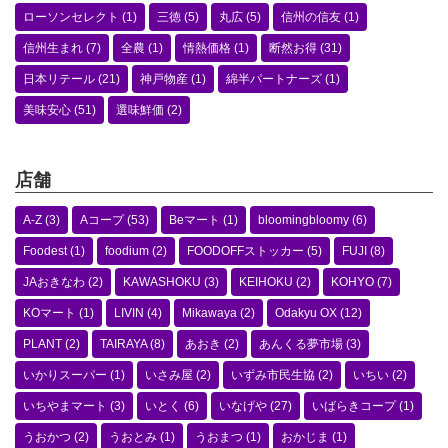
ローソンセレクト
(1)
三徳
(5)
丸広
(5)
信州の信友
(1)
信州生まれ
(7)
全農
(1)
情熱価格
(1)
断然お得
(31)
日本リテール
(21)
神戸物産
(1)
綿半パートナーズ
(1)
美味安心
(51)
選味鮮価
(2)
店舗
A-Z
(3)
Aコープ
(53)
Beマート
(1)
bloomingbloomy
(6)
Foodest
(1)
foodium
(2)
FOODOFFストッカー
(5)
FUJI
(8)
JAおきなわ
(2)
KAWASHOKU
(3)
KEIHOKU
(2)
KOHYO
(7)
KOマート
(1)
LIVIN
(4)
Mikawaya
(2)
Odakyu OX
(12)
PLANT
(2)
TAIRAYA
(8)
あおき
(2)
あんくる夢市場
(3)
いかりスーパー
(1)
いさみ屋
(2)
いずみ市民生協
(2)
いちい
(2)
いちやまマート
(3)
いとく
(6)
いなげや
(27)
いばらきコープ
(1)
うおかつ
(2)
うおとみ
(1)
うおまつ
(1)
おかじま
(1)