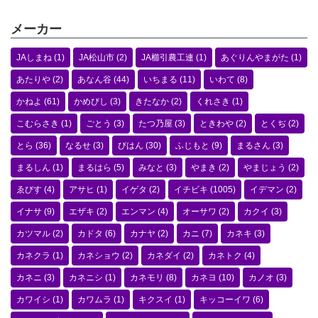
メーカー
JAしまね
(1)
JA松山市
(2)
JA櫛引農工連
(1)
あぐりんやまがた
(1)
あたりや
(2)
あなん谷
(44)
いちまる
(11)
いわて
(8)
かねよ
(61)
かめびし
(3)
きたなか
(2)
くれさき
(1)
こむらさき
(1)
ごとう
(3)
たつ乃屋
(3)
ときわや
(2)
とくぢ
(2)
とら
(36)
なるせ
(3)
びはん
(30)
ふじもと
(9)
まるさん
(3)
まるしん
(1)
まるはら
(5)
みなと
(3)
やまき
(2)
やまじょう
(2)
ゑびす
(4)
アサヒ
(1)
イゲタ
(2)
イチビキ
(1005)
イデマン
(2)
イナサ
(9)
エザキ
(2)
エンマン
(4)
オーサワ
(2)
カクイ
(3)
カツマル
(2)
カドタ
(6)
カナヤ
(2)
カニ
(7)
カネキ
(3)
カネクラ
(1)
カネショウ
(2)
カネダイ
(2)
カネトク
(4)
カネニ
(3)
カネニシ
(1)
カネモリ
(8)
カネヨ
(10)
カノオ
(3)
カワイシ
(1)
カワムラ
(1)
キクスイ
(1)
キッコーイワ
(6)