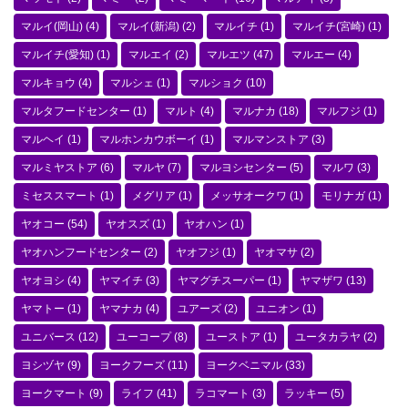
マルイ(岡山)
(4)
マルイ(新潟)
(2)
マルイチ
(1)
マルイチ(宮崎)
(1)
マルイチ(愛知)
(1)
マルエイ
(2)
マルエツ
(47)
マルエー
(4)
マルキョウ
(4)
マルシェ
(1)
マルショク
(10)
マルタフードセンター
(1)
マルト
(4)
マルナカ
(18)
マルフジ
(1)
マルヘイ
(1)
マルホンカウボーイ
(1)
マルマンストア
(3)
マルミヤストア
(6)
マルヤ
(7)
マルヨシセンター
(5)
マルワ
(3)
ミセススマート
(1)
メグリア
(1)
メッサオークワ
(1)
モリナガ
(1)
ヤオコー
(54)
ヤオスズ
(1)
ヤオハン
(1)
ヤオハンフードセンター
(2)
ヤオフジ
(1)
ヤオマサ
(2)
ヤオヨシ
(4)
ヤマイチ
(3)
ヤマグチスーパー
(1)
ヤマザワ
(13)
ヤマトー
(1)
ヤマナカ
(4)
ユアーズ
(2)
ユニオン
(1)
ユニバース
(12)
ユーコープ
(8)
ユーストア
(1)
ユータカラヤ
(2)
ヨシヅヤ
(9)
ヨークフーズ
(11)
ヨークベニマル
(33)
ヨークマート
(9)
ライフ
(41)
ラコマート
(3)
ラッキー
(5)