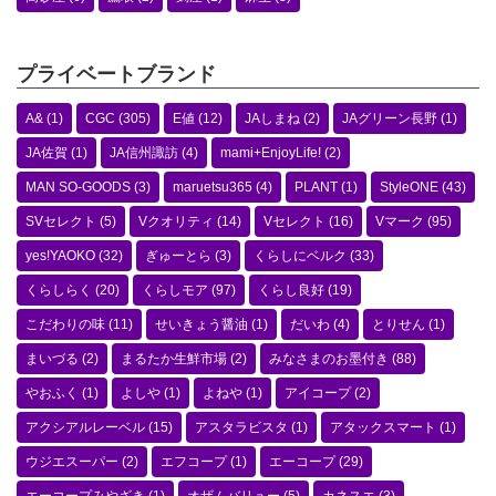
プライベートブランド
A&
(1)
CGC
(305)
E値
(12)
JAしまね
(2)
JAグリーン長野
(1)
JA佐賀
(1)
JA信州諏訪
(4)
mami+EnjoyLife!
(2)
MAN SO-GOODS
(3)
maruetsu365
(4)
PLANT
(1)
StyleONE
(43)
SVセレクト
(5)
Vクオリティ
(14)
Vセレクト
(16)
Vマーク
(95)
yes!YAOKO
(32)
ぎゅーとら
(3)
くらしにベルク
(33)
くらしらく
(20)
くらしモア
(97)
くらし良好
(19)
こだわりの味
(11)
せいきょう醤油
(1)
だいわ
(4)
とりせん
(1)
まいづる
(2)
まるたか生鮮市場
(2)
みなさまのお墨付き
(88)
やおふく
(1)
よしや
(1)
よねや
(1)
アイコープ
(2)
アクシアルレーベル
(15)
アスタラビスタ
(1)
アタックスマート
(1)
ウジエスーパー
(2)
エフコープ
(1)
エーコープ
(29)