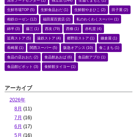
清水フードセンター
(1)
独立店
(144)
生協くまもと
(1)
生鮮市場TOP
(5)
生鮮食品おだ
(1)
生鮮館やまひこ
(2)
田子重
(2)
相鉄ローゼン
(12)
福田屋百貨店
(2)
私のわくわくスーパー
(1)
綿半
(3)
藤三
(1)
西友
(79)
西條
(1)
赤札堂
(4)
近商ストア
(5)
遠鉄ストア
(4)
郷野目ストア
(1)
鎌倉屋
(1)
長崎屋
(1)
関西スーパー
(5)
阪急オアシス
(10)
食こまち
(1)
食品の店おおた
(2)
食品館あおば
(6)
食品館アプロ
(1)
食品館ピボット
(3)
食鮮館タイヨー
(1)
アーカイブ
2026年
8月
(11)
7月
(16)
6月
(17)
5月
(16)