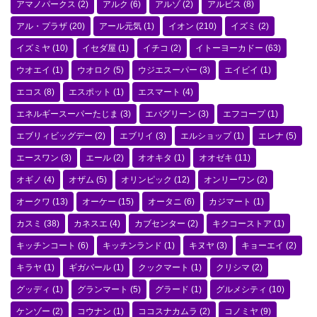
アマノパークス
(2)
アルク
(6)
アルゾ
(2)
アルビス
(8)
アル・プラザ
(20)
アール元気
(1)
イオン
(210)
イズミ
(2)
イズミヤ
(10)
イセダ屋
(1)
イチコ
(2)
イトーヨーカドー
(63)
ウオエイ
(1)
ウオロク
(5)
ウジエスーパー
(3)
エイビイ
(1)
エコス
(8)
エスポット
(1)
エスマート
(4)
エネルギースーパーたじま
(3)
エバグリーン
(3)
エフコープ
(1)
エブリィビッグデー
(2)
エブリイ
(3)
エルショップ
(1)
エレナ
(5)
エースワン
(3)
エール
(2)
オオキタ
(1)
オオゼキ
(11)
オギノ
(4)
オザム
(5)
オリンピック
(12)
オンリーワン
(2)
オークワ
(13)
オーケー
(15)
オータニ
(6)
カジマート
(1)
カスミ
(38)
カネスエ
(4)
カブセンター
(2)
キクコーストア
(1)
キッチンコート
(6)
キッチンランド
(1)
キヌヤ
(3)
キョーエイ
(2)
キラヤ
(1)
ギガパール
(1)
クックマート
(1)
クリシマ
(2)
グッディ
(1)
グランマート
(5)
グラード
(1)
グルメシティ
(10)
ケンゾー
(2)
コウナン
(1)
ココスナカムラ
(2)
コノミヤ
(9)