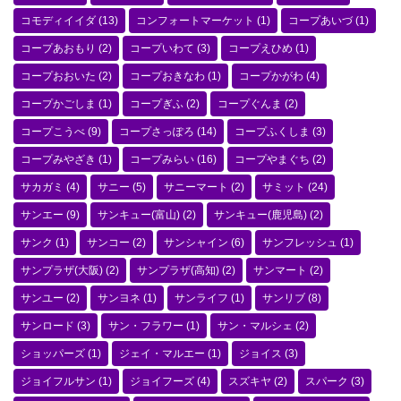
コモディイイダ
(13)
コンフォートマーケット
(1)
コープあいづ
(1)
コープあおもり
(2)
コープいわて
(3)
コープえひめ
(1)
コープおおいた
(2)
コープおきなわ
(1)
コープかがわ
(4)
コープかごしま
(1)
コープぎふ
(2)
コープぐんま
(2)
コープこうべ
(9)
コープさっぽろ
(14)
コープふくしま
(3)
コープみやざき
(1)
コープみらい
(16)
コープやまぐち
(2)
サカガミ
(4)
サニー
(5)
サニーマート
(2)
サミット
(24)
サンエー
(9)
サンキュー(富山)
(2)
サンキュー(鹿児島)
(2)
サンク
(1)
サンコー
(2)
サンシャイン
(6)
サンフレッシュ
(1)
サンプラザ(大阪)
(2)
サンプラザ(高知)
(2)
サンマート
(2)
サンユー
(2)
サンヨネ
(1)
サンライフ
(1)
サンリブ
(8)
サンロード
(3)
サン・フラワー
(1)
サン・マルシェ
(2)
ショッパーズ
(1)
ジェイ・マルエー
(1)
ジョイス
(3)
ジョイフルサン
(1)
ジョイフーズ
(4)
スズキヤ
(2)
スパーク
(3)