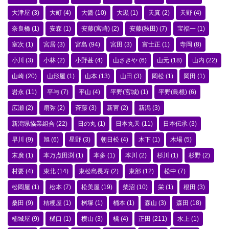
大津屋
(3)
大町
(4)
大醤
(10)
大黒
(1)
天真
(2)
天野
(4)
奈良橋
(1)
安森
(1)
安藤(宮崎)
(2)
安藤(秋田)
(7)
宝福一
(1)
室次
(1)
宮居
(3)
宮島
(94)
宮田
(3)
富士正
(1)
寺岡
(8)
小川
(3)
小林
(2)
小野甚
(4)
山さきや
(6)
山元
(18)
山内
(22)
山崎
(20)
山形屋
(1)
山本
(13)
山田
(3)
岡松
(1)
岡田
(1)
岩永
(11)
平与
(7)
平山
(4)
平野(宮城)
(1)
平野(島根)
(6)
広瀬
(2)
扇弥
(2)
斉藤
(3)
新宮
(2)
新潟
(3)
新潟県協業組合
(22)
日の丸
(1)
日本丸天
(11)
日本伝承
(3)
早川
(9)
旭
(6)
星野
(3)
朝日松
(4)
木下
(1)
木場
(5)
末廣
(1)
本万点田渕
(1)
本多
(1)
本川
(2)
杉川
(1)
杉野
(2)
村要
(4)
東北
(14)
東松島長寿
(2)
東部
(12)
松中
(7)
松岡屋
(1)
松本
(7)
松美屋
(19)
柴沼
(10)
栄
(1)
根田
(3)
桑田
(9)
桔梗屋
(1)
桝塚
(1)
桶本
(1)
森山
(3)
森田
(18)
楠城屋
(9)
樋口
(1)
横山
(3)
橘
(4)
正田
(211)
水上
(1)