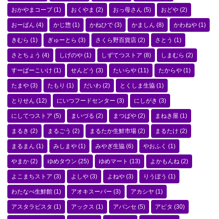
おかやまコープ
(1)
おくやま
(2)
おっ母さん
(5)
おどや
(2)
おーばん
(4)
かじ惣
(1)
かねひで
(3)
かましん
(8)
かわねや
(1)
きむら
(1)
ぎゅーとら
(3)
さくら野百貨店
(2)
さとう
(1)
さとちょう
(4)
しげのや
(1)
しずてつストア
(8)
しまむら
(2)
すーぱーこいけ
(1)
せんどう
(3)
たいらや
(11)
たからや
(1)
たまや
(3)
たもり
(1)
だいわ
(2)
とくしま生協
(1)
とりせん
(12)
にいつフードセンター
(3)
にしがき
(3)
にしてつストア
(5)
まいづる
(2)
まつばや
(2)
まねき屋
(1)
まるき
(2)
まるごう
(2)
まるたか生鮮市場
(2)
まるたけ
(2)
まるまん
(1)
みしまや
(1)
みやぎ生協
(6)
やおふく
(1)
やまか
(2)
ゆめタウン
(25)
ゆめマート
(13)
よかもんね
(2)
よこまちストア
(3)
よしや
(3)
よねや
(3)
りうぼう
(1)
わたなべ生鮮館
(1)
アオキスーパー
(3)
アカシヤ
(1)
アスタラビスタ
(1)
アックス
(1)
アバンセ
(5)
アピタ
(30)