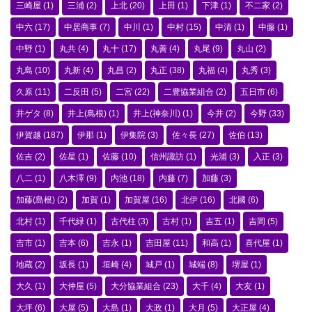
三崎屋
(1)
三浦
(2)
上北
(20)
上田
(1)
下津
(1)
不二家
(2)
中六
(17)
中居商事
(7)
中川
(1)
中村
(15)
中清
(1)
中藤
(1)
中野
(1)
丸共
(4)
丸十
(17)
丸善
(4)
丸尾
(9)
丸山
(2)
丸島
(10)
丸新
(4)
丸昌
(2)
丸正
(38)
丸福
(4)
丸秀
(3)
久原
(11)
二反田
(5)
二宮
(22)
二豊協業組合
(2)
五日市
(6)
井ゲタ
(8)
井上(島根)
(1)
井上(神奈川)
(1)
今井
(2)
今野
(33)
伊賀越
(187)
伊那
(1)
伊集院
(3)
佐々長
(27)
佐伯
(13)
佐吉
(2)
佐星
(1)
佐藤
(10)
信州諏訪
(1)
光浦
(3)
入正
(3)
八二
(1)
八木澤
(9)
内池
(18)
内藤
(7)
加藤
(3)
加藤(島根)
(2)
加賀
(1)
加賀屋
(16)
北伊
(16)
北國
(6)
北村
(1)
千代緑
(1)
古代柱
(3)
古村
(1)
吉五
(1)
吉岡
(5)
吉市
(1)
吉本
(6)
吉永
(1)
吉田屋
(11)
和高
(1)
喜代屋
(1)
地蔵
(2)
坂長
(1)
垣崎
(4)
城戸
(1)
城端
(8)
堺屋
(1)
大久
(1)
大仲屋
(5)
大分協業組合
(23)
大千
(4)
大友
(1)
大坪
(6)
大屋
(5)
大島
(1)
大政
(1)
大月
(5)
大正屋
(4)