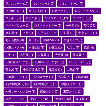
ラルズマート
(10)
ランドローム
(2)
リオン・ドール
(9)
リブホール
(1)
リブレ京成
(4)
レガネット
(4)
レッドキャベツ
(3)
ロッキー
(1)
ロピア
(23)
ワイズマート
(12)
ワイプラザ
(1)
ワイ・バリュー
(1)
ワタナベストアー
(2)
一号舘
(3)
万代
(14)
万寿屋
(1)
万惣
(1)
三平ストア
(2)
三杉屋
(1)
中央フード
(1)
丸広百貨店
(8)
丸正
(3)
主婦の店
(1)
京急ストア
(6)
京王ストア
(9)
京都生協
(1)
公正屋
(2)
共立社
(2)
原信
(6)
吉池
(1)
吉田屋
(1)
塩原屋
(1)
大阪屋
(6)
天満屋
(4)
天満屋ハピーズ
(3)
天満屋ハピータウン
(2)
富士ガーデン
(5)
富士屋
(1)
小田原百貨店
(3)
尾張屋
(3)
山形屋
(3)
山形屋ストア
(1)
山陽マルナカ
(1)
平和堂
(6)
文化堂
(6)
新鮮市場(埼玉)
(3)
新鮮市場(富山)
(1)
服部タイヨー
(1)
札幌フードセンター
(1)
東光ストア
(5)
東宝ストア
(1)
東急ストア
(29)
東武ストア
(28)
松山生協
(2)
毎日屋
(1)