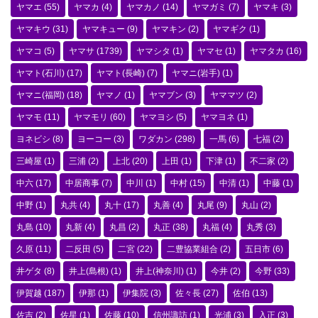
ヤマエ
(55)
ヤマカ
(4)
ヤマカノ
(14)
ヤマガミ
(7)
ヤマキ
(3)
ヤマキウ
(31)
ヤマキュー
(9)
ヤマキン
(2)
ヤマギク
(1)
ヤマコ
(5)
ヤマサ
(1739)
ヤマシタ
(1)
ヤマセ
(1)
ヤマタカ
(16)
ヤマト(石川)
(17)
ヤマト(長崎)
(7)
ヤマニ(岩手)
(1)
ヤマニ(福岡)
(18)
ヤマノ
(1)
ヤマブン
(3)
ヤママツ
(2)
ヤマモ
(11)
ヤマモリ
(60)
ヤマヨシ
(5)
ヤマヨネ
(1)
ヨネビシ
(8)
ヨーコー
(3)
ワダカン
(298)
一馬
(6)
七福
(2)
三崎屋
(1)
三浦
(2)
上北
(20)
上田
(1)
下津
(1)
不二家
(2)
中六
(17)
中居商事
(7)
中川
(1)
中村
(15)
中清
(1)
中藤
(1)
中野
(1)
丸共
(4)
丸十
(17)
丸善
(4)
丸尾
(9)
丸山
(2)
丸島
(10)
丸新
(4)
丸昌
(2)
丸正
(38)
丸福
(4)
丸秀
(3)
久原
(11)
二反田
(5)
二宮
(22)
二豊協業組合
(2)
五日市
(6)
井ゲタ
(8)
井上(島根)
(1)
井上(神奈川)
(1)
今井
(2)
今野
(33)
伊賀越
(187)
伊那
(1)
伊集院
(3)
佐々長
(27)
佐伯
(13)
佐吉
(2)
佐星
(1)
佐藤
(10)
信州諏訪
(1)
光浦
(3)
入正
(3)