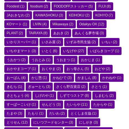
Foodest
(1)
foodium
(2)
FOODOFFストッカー
(5)
FUJI
(8)
JAおきなわ
(2)
KAWASHOKU
(3)
KEIHOKU
(2)
KOHYO
(7)
KOマート
(1)
LIVIN
(4)
Mikawaya
(2)
Odakyu OX
(12)
PLANT
(2)
TAIRAYA
(8)
あおき
(2)
あんくる夢市場
(3)
いかりスーパー
(1)
いさみ屋
(2)
いずみ市民生協
(2)
いちい
(2)
いちやまマート
(3)
いとく
(6)
いなげや
(27)
いばらきコープ
(1)
うおかつ
(2)
うおとみ
(1)
うおまつ
(1)
おかじま
(1)
おかやまコープ
(1)
おくやま
(2)
おっ母さん
(5)
おどや
(2)
おーばん
(4)
かじ惣
(1)
かねひで
(3)
かましん
(8)
かわねや
(1)
きむら
(1)
ぎゅーとら
(3)
さくら野百貨店
(2)
さとう
(1)
さとちょう
(4)
しげのや
(1)
しずてつストア
(8)
しまむら
(2)
すーぱーこいけ
(1)
せんどう
(3)
たいらや
(11)
たからや
(1)
たまや
(3)
たもり
(1)
だいわ
(2)
とくしま生協
(1)
とりせん
(12)
にいつフードセンター
(3)
にしがき
(3)