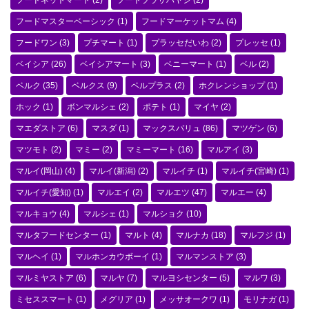
フードネットマート
(2)
フードプラザハヤシ
(2)
フードマスターベーシック
(1)
フードマーケットマム
(4)
フードワン
(3)
プチマート
(1)
プラッセだいわ
(2)
プレッセ
(1)
ベイシア
(26)
ベイシアマート
(3)
ベニーマート
(1)
ベル
(2)
ベルク
(35)
ベルクス
(9)
ベルプラス
(2)
ホクレンショップ
(1)
ホック
(1)
ボンマルシェ
(2)
ポテト
(1)
マイヤ
(2)
マエダストア
(6)
マスダ
(1)
マックスバリュ
(86)
マツゲン
(6)
マツモト
(2)
マミー
(2)
マミーマート
(16)
マルアイ
(3)
マルイ(岡山)
(4)
マルイ(新潟)
(2)
マルイチ
(1)
マルイチ(宮崎)
(1)
マルイチ(愛知)
(1)
マルエイ
(2)
マルエツ
(47)
マルエー
(4)
マルキョウ
(4)
マルシェ
(1)
マルショク
(10)
マルタフードセンター
(1)
マルト
(4)
マルナカ
(18)
マルフジ
(1)
マルヘイ
(1)
マルホンカウボーイ
(1)
マルマンストア
(3)
マルミヤストア
(6)
マルヤ
(7)
マルヨシセンター
(5)
マルワ
(3)
ミセススマート
(1)
メグリア
(1)
メッサオークワ
(1)
モリナガ
(1)