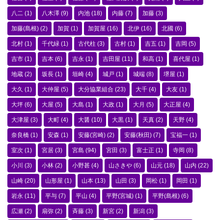
八二
(1)
八木澤
(9)
内池
(18)
内藤
(7)
加藤
(3)
加藤(島根)
(2)
加賀
(1)
加賀屋
(16)
北伊
(16)
北國
(6)
北村
(1)
千代緑
(1)
古代柱
(3)
古村
(1)
吉五
(1)
吉岡
(5)
吉市
(1)
吉本
(6)
吉永
(1)
吉田屋
(11)
和高
(1)
喜代屋
(1)
地蔵
(2)
坂長
(1)
垣崎
(4)
城戸
(1)
城端
(8)
堺屋
(1)
大久
(1)
大仲屋
(5)
大分協業組合
(23)
大千
(4)
大友
(1)
大坪
(6)
大屋
(5)
大島
(1)
大政
(1)
大月
(5)
大正屋
(4)
大津屋
(3)
大町
(4)
大醤
(10)
大黒
(1)
天真
(2)
天野
(4)
奈良橋
(1)
安森
(1)
安藤(宮崎)
(2)
安藤(秋田)
(7)
宝福一
(1)
室次
(1)
宮居
(3)
宮島
(94)
宮田
(3)
富士正
(1)
寺岡
(8)
小川
(3)
小林
(2)
小野甚
(4)
山さきや
(6)
山元
(18)
山内
(22)
山崎
(20)
山形屋
(1)
山本
(13)
山田
(3)
岡松
(1)
岡田
(1)
岩永
(11)
平与
(7)
平山
(4)
平野(宮城)
(1)
平野(島根)
(6)
広瀬
(2)
扇弥
(2)
斉藤
(3)
新宮
(2)
新潟
(3)