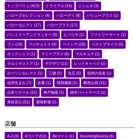
トップバリュ
(413)
トライアル
(16)
ニシムタ
(3)
ハローズセレクション
(4)
ハローデイ
(8)
バリュープラス
(1)
バローセレクト
(17)
バロープラス
(17)
パントリーアンドラッキー
(5)
ヒバリヤ
(1)
ファミリーマート
(1)
フジ
(19)
フジチョイス
(9)
ベイシア
(29)
ベストプライス
(5)
ホックシェフ
(1)
マミープラス
(6)
マルキョウ
(1)
マルミヤストア
(1)
ヤマザワ
(11)
レッドキャベツ
(1)
ローソンセレクト
(1)
三徳
(5)
丸広
(5)
信州の信友
(1)
信州生まれ
(7)
全農
(1)
情熱価格
(1)
断然お得
(31)
日本リテール
(21)
神戸物産
(1)
綿半パートナーズ
(1)
美味安心
(51)
選味鮮価
(2)
店舗
A-Z
(3)
Aコープ
(53)
Beマート
(1)
bloomingbloomy
(6)