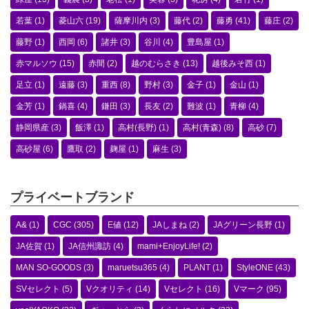
若葉
(1)
菱山六
(19)
薩摩川内
(3)
藤代
(2)
藤勇
(41)
藤庄
(2)
藤野
(1)
西岡
(6)
諸井
(3)
谷川
(4)
豊島屋
(1)
赤マルソウ
(15)
赤間
(2)
越のむらさき
(13)
越後みそ西
(1)
足立
(1)
遠藤
(3)
重西
(8)
野村
(3)
金子
(1)
金山
(1)
金芳
(1)
鍋喜
(4)
鎌田
(3)
長友
(2)
難波
(1)
青柳
(4)
静岡県産
(3)
飯澤
(1)
高村(長野)
(1)
高村(青森)
(8)
高砂
(7)
高砂屋
(6)
鷹取
(2)
麹屋
(1)
麻生
(3)
プライベートブランド
A&
(1)
CGC
(305)
E値
(12)
JAしまね
(2)
JAグリーン長野
(1)
JA佐賀
(1)
JA信州諏訪
(4)
mami+EnjoyLife!
(2)
MAN SO-GOODS
(3)
maruetsu365
(4)
PLANT
(1)
StyleONE
(43)
SVセレクト
(5)
Vクオリティ
(14)
Vセレクト
(16)
Vマーク
(95)