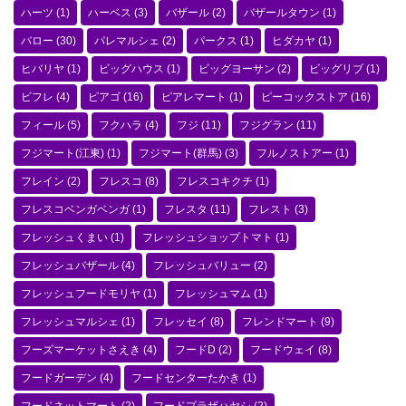
ハーツ
(1)
ハーベス
(3)
バザール
(2)
バザールタウン
(1)
バロー
(30)
パレマルシェ
(2)
パークス
(1)
ヒダカヤ
(1)
ヒバリヤ
(1)
ビッグハウス
(1)
ビッグヨーサン
(2)
ビッグリブ
(1)
ビフレ
(4)
ピアゴ
(16)
ピアレマート
(1)
ピーコックストア
(16)
フィール
(5)
フクハラ
(4)
フジ
(11)
フジグラン
(11)
フジマート(江東)
(1)
フジマート(群馬)
(3)
フルノストアー
(1)
フレイン
(2)
フレスコ
(8)
フレスコキクチ
(1)
フレスコベンガベンガ
(1)
フレスタ
(11)
フレスト
(3)
フレッシュくまい
(1)
フレッシュショップトマト
(1)
フレッシュバザール
(4)
フレッシュバリュー
(2)
フレッシュフードモリヤ
(1)
フレッシュマム
(1)
フレッシュマルシェ
(1)
フレッセイ
(8)
フレンドマート
(9)
フーズマーケットさえき
(4)
フードD
(2)
フードウェイ
(8)
フードガーデン
(4)
フードセンターたかき
(1)