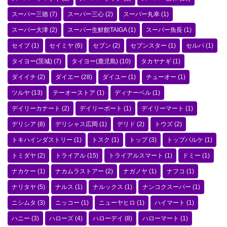
スーパー三徳
(7)
スーパー三心
(2)
スーパー丸幸
(1)
スーパー大津
(2)
スーパー生鮮館TAIGA
(1)
スーパー魚長
(1)
セイブ
(1)
セイミヤ
(6)
セブン
(2)
セブンスター
(1)
セルバ
(1)
タイヨー(茨城)
(7)
タイヨー(鹿児島)
(10)
タカヤナギ
(1)
ダイイチ
(2)
ダイエー
(28)
ダイユー
(1)
チューオー
(1)
ツルヤ
(13)
テーオーストア
(1)
ディナーベル
(1)
デイリーカナート
(2)
デイリーポート
(1)
デイリーマート
(1)
デリシア
(8)
デリシャス広岡
(1)
デリド
(2)
トウズ
(2)
トキハインダストリー
(1)
トスク
(1)
トップ
(3)
トップパルケ
(1)
トミダヤ
(2)
トライアル
(15)
トライアルスマート
(1)
ドミー
(1)
ナカケー
(1)
ナカムラストアー
(2)
ナガノヤ
(1)
ナフコ
(1)
ナリタヤ
(5)
ナルス
(1)
ナルックス
(1)
ナンコクスーパー
(1)
ニシムタ
(3)
ニッコー
(1)
ニューヤヒロ
(1)
ハイマート
(1)
ハニー
(3)
ハローズ
(4)
ハローデイ
(8)
ハローマート
(1)