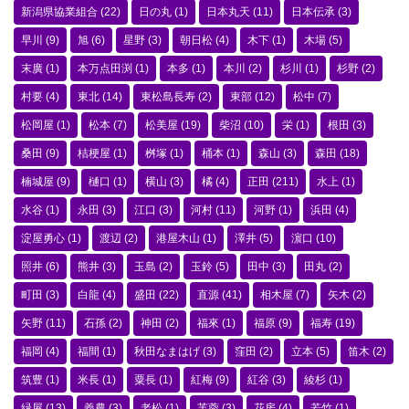
新潟県協業組合
(22)
日の丸
(1)
日本丸天
(11)
日本伝承
(3)
早川
(9)
旭
(6)
星野
(3)
朝日松
(4)
木下
(1)
木場
(5)
末廣
(1)
本万点田渕
(1)
本多
(1)
本川
(2)
杉川
(1)
杉野
(2)
村要
(4)
東北
(14)
東松島長寿
(2)
東部
(12)
松中
(7)
松岡屋
(1)
松本
(7)
松美屋
(19)
柴沼
(10)
栄
(1)
根田
(3)
桑田
(9)
桔梗屋
(1)
桝塚
(1)
桶本
(1)
森山
(3)
森田
(18)
楠城屋
(9)
樋口
(1)
横山
(3)
橘
(4)
正田
(211)
水上
(1)
水谷
(1)
永田
(3)
江口
(3)
河村
(11)
河野
(1)
浜田
(4)
淀屋勇心
(1)
渡辺
(2)
港屋木山
(1)
澤井
(5)
濵口
(10)
照井
(6)
熊井
(3)
玉島
(2)
玉鈴
(5)
田中
(3)
田丸
(2)
町田
(3)
白龍
(4)
盛田
(22)
直源
(41)
相木屋
(7)
矢木
(2)
矢野
(11)
石孫
(2)
神田
(2)
福來
(1)
福原
(9)
福寿
(19)
福岡
(4)
福間
(1)
秋田なまはげ
(3)
窪田
(2)
立本
(5)
笛木
(2)
筑豊
(1)
米長
(1)
粟長
(1)
紅梅
(9)
紅谷
(3)
綾杉
(1)
緑屋
(13)
義農
(3)
老松
(1)
芙蓉
(3)
花房
(4)
若竹
(1)