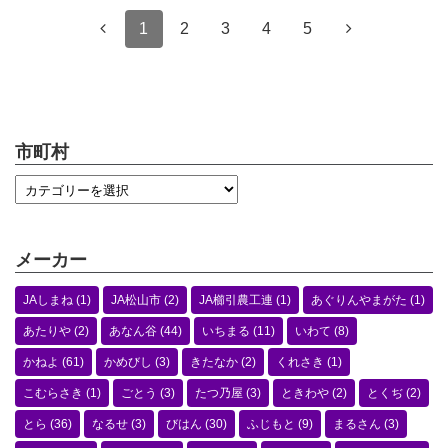
1
2
3
4
5
市町村
メーカー
JAしまね
(1)
JA松山市
(2)
JA櫛引農工連
(1)
あぐりんやまがた
(1)
あたりや
(2)
あなん谷
(44)
いちまる
(11)
いわて
(8)
かねよ
(61)
かめびし
(3)
きたなか
(2)
くれさき
(1)
こむらさき
(1)
ごとう
(3)
たつ乃屋
(3)
ときわや
(2)
とくぢ
(2)
とら
(36)
なるせ
(3)
びはん
(30)
ふじもと
(9)
まるさん
(3)