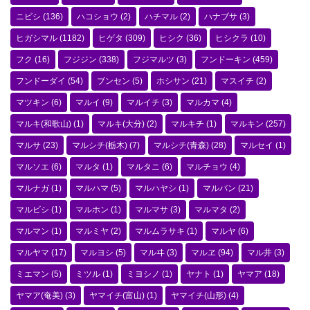
ニビシ
(136)
ハコショウ
(2)
ハチマル
(2)
ハナブサ
(3)
ヒガシマル
(1182)
ヒゲタ
(309)
ヒシク
(36)
ヒシクラ
(10)
フク
(16)
フジジン
(338)
フジマルツ
(3)
フンドーキン
(459)
フンドーダイ
(54)
ブンセン
(5)
ホシサン
(21)
マスイチ
(2)
マツキン
(6)
マルイ
(9)
マルイチ
(3)
マルカマ
(4)
マルキ(和歌山)
(1)
マルキ(大分)
(2)
マルキチ
(1)
マルキン
(257)
マルサ
(23)
マルシチ(栃木)
(7)
マルシチ(青森)
(28)
マルセイ
(1)
マルソエ
(6)
マルタ
(1)
マルタニ
(6)
マルチョウ
(4)
マルナガ
(1)
マルハマ
(5)
マルハヤシ
(1)
マルバン
(21)
マルビシ
(1)
マルホン
(1)
マルマサ
(3)
マルマタ
(2)
マルマン
(1)
マルミヤ
(2)
マルムラサキ
(1)
マルヤ
(6)
マルヤマ
(17)
マルヨシ
(5)
マルヰ
(3)
マルヱ
(94)
マル井
(3)
ミエマン
(5)
ミツル
(1)
ミヨシノ
(1)
ヤナト
(1)
ヤマア
(18)
ヤマア(奄美)
(3)
ヤマイチ(富山)
(1)
ヤマイチ(山形)
(4)