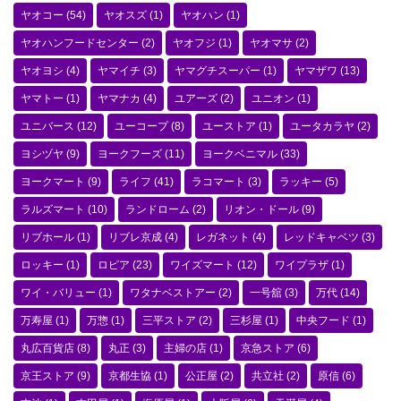
ヤオコー
(54)
ヤオスズ
(1)
ヤオハン
(1)
ヤオハンフードセンター
(2)
ヤオフジ
(1)
ヤオマサ
(2)
ヤオヨシ
(4)
ヤマイチ
(3)
ヤマグチスーパー
(1)
ヤマザワ
(13)
ヤマトー
(1)
ヤマナカ
(4)
ユアーズ
(2)
ユニオン
(1)
ユニバース
(12)
ユーコープ
(8)
ユーストア
(1)
ユータカラヤ
(2)
ヨシヅヤ
(9)
ヨークフーズ
(11)
ヨークベニマル
(33)
ヨークマート
(9)
ライフ
(41)
ラコマート
(3)
ラッキー
(5)
ラルズマート
(10)
ランドローム
(2)
リオン・ドール
(9)
リブホール
(1)
リブレ京成
(4)
レガネット
(4)
レッドキャベツ
(3)
ロッキー
(1)
ロピア
(23)
ワイズマート
(12)
ワイプラザ
(1)
ワイ・バリュー
(1)
ワタナベストアー
(2)
一号舘
(3)
万代
(14)
万寿屋
(1)
万惣
(1)
三平ストア
(2)
三杉屋
(1)
中央フード
(1)
丸広百貨店
(8)
丸正
(3)
主婦の店
(1)
京急ストア
(6)
京王ストア
(9)
京都生協
(1)
公正屋
(2)
共立社
(2)
原信
(6)