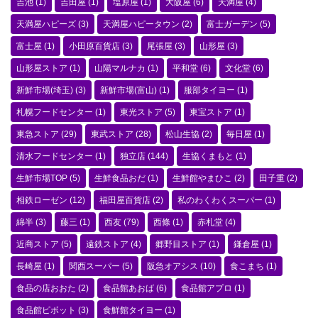
吉池
(1)
吉田屋
(1)
塩原屋
(1)
大阪屋
(6)
天満屋
(4)
天満屋ハピーズ
(3)
天満屋ハピータウン
(2)
富士ガーデン
(5)
富士屋
(1)
小田原百貨店
(3)
尾張屋
(3)
山形屋
(3)
山形屋ストア
(1)
山陽マルナカ
(1)
平和堂
(6)
文化堂
(6)
新鮮市場(埼玉)
(3)
新鮮市場(富山)
(1)
服部タイヨー
(1)
札幌フードセンター
(1)
東光ストア
(5)
東宝ストア
(1)
東急ストア
(29)
東武ストア
(28)
松山生協
(2)
毎日屋
(1)
清水フードセンター
(1)
独立店
(144)
生協くまもと
(1)
生鮮市場TOP
(5)
生鮮食品おだ
(1)
生鮮館やまひこ
(2)
田子重
(2)
相鉄ローゼン
(12)
福田屋百貨店
(2)
私のわくわくスーパー
(1)
綿半
(3)
藤三
(1)
西友
(79)
西條
(1)
赤札堂
(4)
近商ストア
(5)
遠鉄ストア
(4)
郷野目ストア
(1)
鎌倉屋
(1)
長崎屋
(1)
関西スーパー
(5)
阪急オアシス
(10)
食こまち
(1)
食品の店おおた
(2)
食品館あおば
(6)
食品館アプロ
(1)
食品館ピボット
(3)
食鮮館タイヨー
(1)