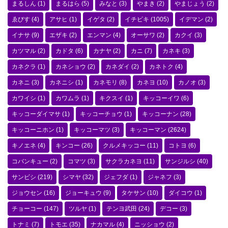
まるしん
(1)
まるはら
(5)
みなと
(3)
やまき
(2)
やまじょう
(2)
ゑびす
(4)
アサヒ
(1)
イゲタ
(2)
イチビキ
(1005)
イデマン
(2)
イナサ
(9)
エザキ
(2)
エンマン
(4)
オーサワ
(2)
カクイ
(3)
カツマル
(2)
カドタ
(6)
カナヤ
(2)
カニ
(7)
カネキ
(3)
カネクラ
(1)
カネショウ
(2)
カネダイ
(2)
カネトク
(4)
カネニ
(3)
カネニシ
(1)
カネモリ
(8)
カネヨ
(10)
カノオ
(3)
カワイシ
(1)
カワムラ
(1)
キクスイ
(1)
キッコーイワ
(6)
キッコーダイマサ
(1)
キッコーチョウ
(1)
キッコーナン
(28)
キッコーニホン
(1)
キッコーマツ
(3)
キッコーマン
(2624)
キノエネ
(4)
キンコー
(26)
クルメキッコー
(11)
コトヨ
(6)
コバンキュー
(2)
コマツ
(3)
サクラカネヨ
(11)
サンジルシ
(40)
サンビシ
(219)
シマヤ
(32)
ジェフダ
(1)
ジャネフ
(3)
ジョウセン
(16)
ジョーキュウ
(9)
タケサン
(10)
ダイコウ
(1)
チョーコー
(147)
ツルヤ
(1)
テンヨ武田
(24)
デコー
(3)
トナミ
(7)
トモエ
(35)
ナカマル
(4)
ニッショウ
(2)