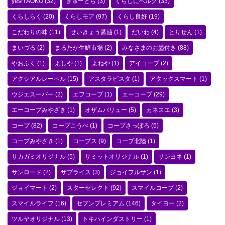
yes!YAOKO
(32)
ぎゅーとら
(3)
くらしにベルク
(33)
くらしらく
(20)
くらしモア
(97)
くらし良好
(19)
こだわりの味
(11)
せいきょう醤油
(1)
だいわ
(4)
とりせん
(1)
まいづる
(2)
まるたか生鮮市場
(2)
みなさまのお墨付き
(88)
やおふく
(1)
よしや
(1)
よねや
(1)
アイコープ
(2)
アクシアルレーベル
(15)
アスタラビスタ
(1)
アタックスマート
(1)
ウジエスーパー
(2)
エフコープ
(1)
エーコープ
(29)
エーコープみやざき
(1)
オザムバリュー
(5)
カネスエ
(3)
コープ
(82)
コープこうべ
(1)
コープさっぽろ
(5)
コープみやざき
(1)
コープス
(9)
コープ北陸
(1)
サカガミオリジナル
(5)
サミットオリジナル
(1)
サンヨネ
(1)
サンロード
(2)
ザプライス
(3)
ジョイフルサン
(1)
ジョイマート
(2)
スターセレクト
(92)
スマイルコープ
(2)
スマイルライフ
(16)
セブンプレミアム
(146)
タイヨー
(2)
ツルヤオリジナル
(13)
トキハインダストリー
(1)