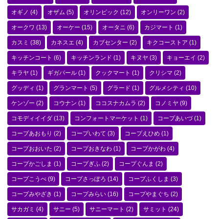
オギノ
(4)
オザム
(5)
オリンピック
(12)
オンリーワン
(2)
オークワ
(13)
オーケー
(15)
オータニ
(6)
カジマート
(1)
カスミ
(38)
カネスエ
(4)
カブセンター
(2)
キクコーストア
(1)
キッチンコート
(6)
キッチンランド
(1)
キヌヤ
(3)
キョーエイ
(2)
キラヤ
(1)
ギガパール
(1)
クックマート
(1)
クリシマ
(2)
グッディ
(1)
グランマート
(5)
グラード
(1)
グルメシティ
(10)
ケンゾー
(2)
コウナン
(1)
ココスナカムラ
(2)
コノミヤ
(9)
コモディイイダ
(13)
コンフォートマーケット
(1)
コープあいづ
(1)
コープあおもり
(2)
コープいわて
(3)
コープえひめ
(1)
コープおおいた
(2)
コープおきなわ
(1)
コープかがわ
(4)
コープかごしま
(1)
コープぎふ
(2)
コープぐんま
(2)
コープこうべ
(9)
コープさっぽろ
(14)
コープふくしま
(3)
コープみやざき
(1)
コープみらい
(16)
コープやまぐち
(2)
サカガミ
(4)
サニー
(5)
サニーマート
(2)
サミット
(24)