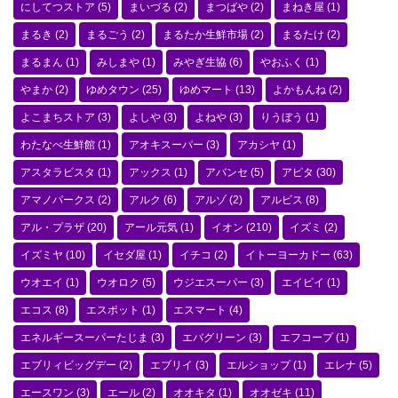
にしてつストア
(5)
まいづる
(2)
まつばや
(2)
まねき屋
(1)
まるき
(2)
まるごう
(2)
まるたか生鮮市場
(2)
まるたけ
(2)
まるまん
(1)
みしまや
(1)
みやぎ生協
(6)
やおふく
(1)
やまか
(2)
ゆめタウン
(25)
ゆめマート
(13)
よかもんね
(2)
よこまちストア
(3)
よしや
(3)
よねや
(3)
りうぼう
(1)
わたなべ生鮮館
(1)
アオキスーパー
(3)
アカシヤ
(1)
アスタラビスタ
(1)
アックス
(1)
アバンセ
(5)
アピタ
(30)
アマノパークス
(2)
アルク
(6)
アルゾ
(2)
アルビス
(8)
アル・プラザ
(20)
アール元気
(1)
イオン
(210)
イズミ
(2)
イズミヤ
(10)
イセダ屋
(1)
イチコ
(2)
イトーヨーカドー
(63)
ウオエイ
(1)
ウオロク
(5)
ウジエスーパー
(3)
エイビイ
(1)
エコス
(8)
エスポット
(1)
エスマート
(4)
エネルギースーパーたじま
(3)
エバグリーン
(3)
エフコープ
(1)
エブリィビッグデー
(2)
エブリイ
(3)
エルショップ
(1)
エレナ
(5)
エースワン
(3)
エール
(2)
オオキタ
(1)
オオゼキ
(11)