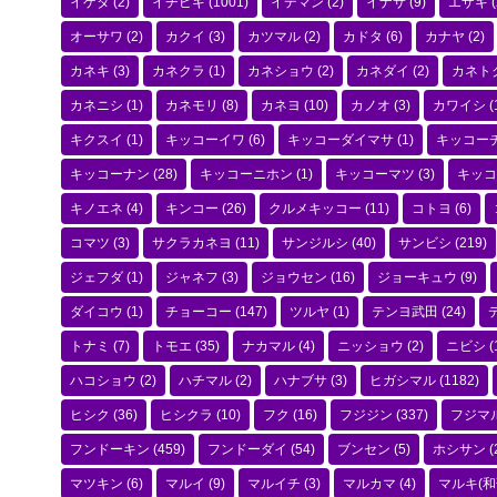
イゲタ
(2)
イチビキ
(1001)
イデマン
(2)
イナサ
(9)
エザキ
(
オーサワ
(2)
カクイ
(3)
カツマル
(2)
カドタ
(6)
カナヤ
(2)
カネキ
(3)
カネクラ
(1)
カネショウ
(2)
カネダイ
(2)
カネト
カネニシ
(1)
カネモリ
(8)
カネヨ
(10)
カノオ
(3)
カワイシ
(
キクスイ
(1)
キッコーイワ
(6)
キッコーダイマサ
(1)
キッコー
キッコーナン
(28)
キッコーニホン
(1)
キッコーマツ
(3)
キッコ
キノエネ
(4)
キンコー
(26)
クルメキッコー
(11)
コトヨ
(6)
コマツ
(3)
サクラカネヨ
(11)
サンジルシ
(40)
サンビシ
(219)
ジェフダ
(1)
ジャネフ
(3)
ジョウセン
(16)
ジョーキュウ
(9)
ダイコウ
(1)
チョーコー
(147)
ツルヤ
(1)
テンヨ武田
(24)
トナミ
(7)
トモエ
(35)
ナカマル
(4)
ニッショウ
(2)
ニビシ
(
ハコショウ
(2)
ハチマル
(2)
ハナブサ
(3)
ヒガシマル
(1182)
ヒシク
(36)
ヒシクラ
(10)
フク
(16)
フジジン
(337)
フジマ
フンドーキン
(459)
フンドーダイ
(54)
ブンセン
(5)
ホシサン
(
マツキン
(6)
マルイ
(9)
マルイチ
(3)
マルカマ
(4)
マルキ(和