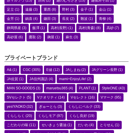
赤マルソウ
(15)
赤間
(2)
越のむらさき
(13)
越後みそ西
(1)
足立
(1)
遠藤
(3)
重西
(8)
野村
(3)
金子
(1)
金山
(1)
金芳
(1)
鍋喜
(4)
鎌田
(3)
長友
(2)
難波
(1)
青柳
(4)
静岡県産
(3)
飯澤
(1)
高村(長野)
(1)
高村(青森)
(8)
高砂
(7)
高砂屋
(6)
鷹取
(2)
麹屋
(1)
麻生
(3)
プライベートブランド
A&
(1)
CGC
(305)
E値
(12)
JAしまね
(2)
JAグリーン長野
(1)
JA佐賀
(1)
JA信州諏訪
(4)
mami+EnjoyLife!
(2)
MAN SO-GOODS
(3)
maruetsu365
(4)
PLANT
(1)
StyleONE
(43)
SVセレクト
(5)
Vクオリティ
(14)
Vセレクト
(16)
Vマーク
(95)
yes!YAOKO
(32)
ぎゅーとら
(3)
くらしにベルク
(33)
くらしらく
(20)
くらしモア
(97)
くらし良好
(19)
こだわりの味
(11)
せいきょう醤油
(1)
だいわ
(4)
とりせん
(1)