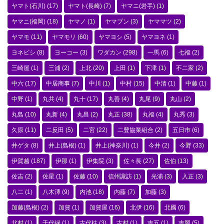
ヤマト(石川)
(17)
ヤマト(長崎)
(7)
ヤマニ(岩手)
(1)
ヤマニ(福岡)
(18)
ヤマノ
(1)
ヤマブン
(3)
ヤママツ
(2)
ヤマモ
(11)
ヤマモリ
(60)
ヤマヨシ
(5)
ヤマヨネ
(1)
ヨネビシ
(8)
ヨーコー
(3)
ワダカン
(298)
一馬
(6)
七福
(2)
三崎屋
(1)
三浦
(2)
上北
(20)
上田
(1)
下津
(1)
不二家
(2)
中六
(17)
中居商事
(7)
中川
(1)
中村
(15)
中清
(1)
中藤
(1)
中野
(1)
丸共
(4)
丸十
(17)
丸善
(4)
丸尾
(9)
丸山
(2)
丸島
(10)
丸新
(4)
丸昌
(2)
丸正
(38)
丸福
(4)
丸秀
(3)
久原
(11)
二反田
(5)
二宮
(22)
二豊協業組合
(2)
五日市
(6)
井ゲタ
(8)
井上(島根)
(1)
井上(神奈川)
(1)
今井
(2)
今野
(33)
伊賀越
(187)
伊那
(1)
伊集院
(3)
佐々長
(27)
佐伯
(13)
佐吉
(2)
佐星
(1)
佐藤
(10)
信州諏訪
(1)
光浦
(3)
入正
(3)
八二
(1)
八木澤
(9)
内池
(18)
内藤
(7)
加藤
(3)
加藤(島根)
(2)
加賀
(1)
加賀屋
(16)
北伊
(16)
北國
(6)
北村
(1)
千代緑
(1)
古代柱
(3)
古村
(1)
吉五
(1)
吉岡
(5)