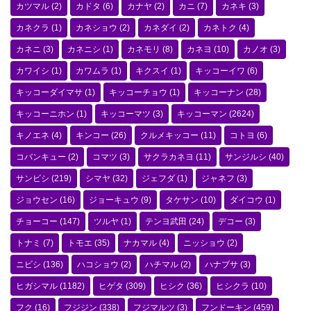
カツマル
(2)
カドタ
(6)
カナヤ
(2)
カニ
(7)
カネキ
(3)
カネクラ
(1)
カネショウ
(2)
カネダイ
(2)
カネトク
(4)
カネニ
(3)
カネニシ
(1)
カネモリ
(8)
カネヨ
(10)
カノオ
(3)
カワイシ
(1)
カワムラ
(1)
キクスイ
(1)
キッコーイワ
(6)
キッコーダイマサ
(1)
キッコーチョウ
(1)
キッコーナン
(28)
キッコーニホン
(1)
キッコーマツ
(3)
キッコーマン
(2624)
キノエネ
(4)
キンコー
(26)
クルメキッコー
(11)
コトヨ
(6)
コバンキュー
(2)
コマツ
(3)
サクラカネヨ
(11)
サンジルシ
(40)
サンビシ
(219)
シマヤ
(32)
ジェフダ
(1)
ジャネフ
(3)
ジョウセン
(16)
ジョーキュウ
(9)
タケサン
(10)
ダイコウ
(1)
チョーコー
(147)
ツルヤ
(1)
テンヨ武田
(24)
デコー
(3)
トナミ
(7)
トモエ
(35)
ナカマル
(4)
ニッショウ
(2)
ニビシ
(136)
ハコショウ
(2)
ハチマル
(2)
ハナブサ
(3)
ヒガシマル
(1182)
ヒゲタ
(309)
ヒシク
(36)
ヒシクラ
(10)
フク
(16)
フジジン
(338)
フジマルツ
(3)
フンドーキン
(459)