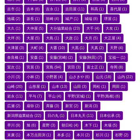
吉市
(1)
吉本
(6)
吉永
(1)
吉田屋
(11)
和高
(1)
喜代屋
(1)
地蔵
(2)
坂長
(1)
垣崎
(4)
城戸
(1)
城端
(8)
堺屋
(1)
大久
(1)
大仲屋
(5)
大分協業組合
(23)
大千
(4)
大友
(1)
大坪
(6)
大屋
(5)
大島
(1)
大政
(1)
大月
(5)
大正屋
(4)
大津屋
(3)
大町
(4)
大醤
(10)
大黒
(1)
天真
(2)
天野
(4)
奈良橋
(1)
安森
(1)
安藤(宮崎)
(2)
安藤(秋田)
(7)
宝福一
(1)
室次
(1)
宮居
(3)
宮島
(94)
宮田
(3)
富士正
(1)
寺岡
(8)
小川
(3)
小林
(2)
小野甚
(4)
山さきや
(6)
山元
(18)
山内
(22)
山崎
(20)
山形屋
(1)
山本
(13)
山田
(3)
岡松
(1)
岡田
(1)
岩永
(11)
平与
(7)
平山
(4)
平野(宮城)
(1)
平野(島根)
(6)
広瀬
(2)
扇弥
(2)
斉藤
(3)
新宮
(2)
新潟
(3)
新潟県協業組合
(22)
日の丸
(1)
日本丸天
(11)
日本伝承
(3)
早川
(9)
旭
(6)
星野
(3)
朝日松
(4)
木下
(1)
木場
(5)
末廣
(1)
本万点田渕
(1)
本多
(1)
本川
(2)
杉川
(1)
杉野
(2)