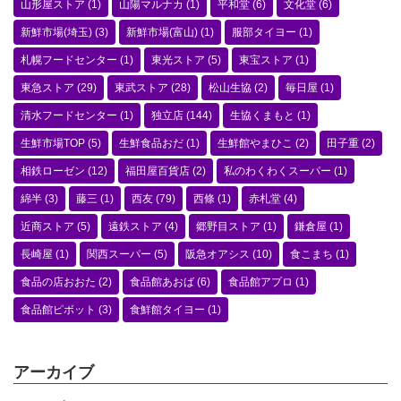
山形屋ストア
(1)
山陽マルナカ
(1)
平和堂
(6)
文化堂
(6)
新鮮市場(埼玉)
(3)
新鮮市場(富山)
(1)
服部タイヨー
(1)
札幌フードセンター
(1)
東光ストア
(5)
東宝ストア
(1)
東急ストア
(29)
東武ストア
(28)
松山生協
(2)
毎日屋
(1)
清水フードセンター
(1)
独立店
(144)
生協くまもと
(1)
生鮮市場TOP
(5)
生鮮食品おだ
(1)
生鮮館やまひこ
(2)
田子重
(2)
相鉄ローゼン
(12)
福田屋百貨店
(2)
私のわくわくスーパー
(1)
綿半
(3)
藤三
(1)
西友
(79)
西條
(1)
赤札堂
(4)
近商ストア
(5)
遠鉄ストア
(4)
郷野目ストア
(1)
鎌倉屋
(1)
長崎屋
(1)
関西スーパー
(5)
阪急オアシス
(10)
食こまち
(1)
食品の店おおた
(2)
食品館あおば
(6)
食品館アプロ
(1)
食品館ピボット
(3)
食鮮館タイヨー
(1)
アーカイブ