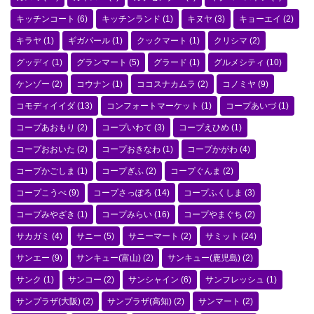
キッチンコート
(6)
キッチンランド
(1)
キヌヤ
(3)
キョーエイ
(2)
キラヤ
(1)
ギガパール
(1)
クックマート
(1)
クリシマ
(2)
グッディ
(1)
グランマート
(5)
グラード
(1)
グルメシティ
(10)
ケンゾー
(2)
コウナン
(1)
ココスナカムラ
(2)
コノミヤ
(9)
コモディイイダ
(13)
コンフォートマーケット
(1)
コープあいづ
(1)
コープあおもり
(2)
コープいわて
(3)
コープえひめ
(1)
コープおおいた
(2)
コープおきなわ
(1)
コープかがわ
(4)
コープかごしま
(1)
コープぎふ
(2)
コープぐんま
(2)
コープこうべ
(9)
コープさっぽろ
(14)
コープふくしま
(3)
コープみやざき
(1)
コープみらい
(16)
コープやまぐち
(2)
サカガミ
(4)
サニー
(5)
サニーマート
(2)
サミット
(24)
サンエー
(9)
サンキュー(富山)
(2)
サンキュー(鹿児島)
(2)
サンク
(1)
サンコー
(2)
サンシャイン
(6)
サンフレッシュ
(1)
サンプラザ(大阪)
(2)
サンプラザ(高知)
(2)
サンマート
(2)