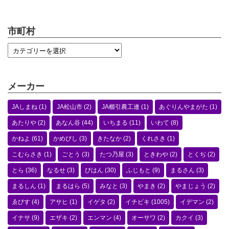
市町村
メーカー
JAしまね
(1)
JA松山市
(2)
JA櫛引農工連
(1)
あぐりんやまがた
(1)
あたりや
(2)
あなん谷
(44)
いちまる
(11)
いわて
(8)
かねよ
(61)
かめびし
(3)
きたなか
(2)
くれさき
(1)
こむらさき
(1)
ごとう
(3)
たつ乃屋
(3)
ときわや
(2)
とくぢ
(2)
とら
(36)
なるせ
(3)
びはん
(30)
ふじもと
(9)
まるさん
(3)
まるしん
(1)
まるはら
(5)
みなと
(3)
やまき
(2)
やまじょう
(2)
ゑびす
(4)
アサヒ
(1)
イゲタ
(2)
イチビキ
(1005)
イデマン
(2)
イナサ
(9)
エザキ
(2)
エンマン
(4)
オーサワ
(2)
カクイ
(3)