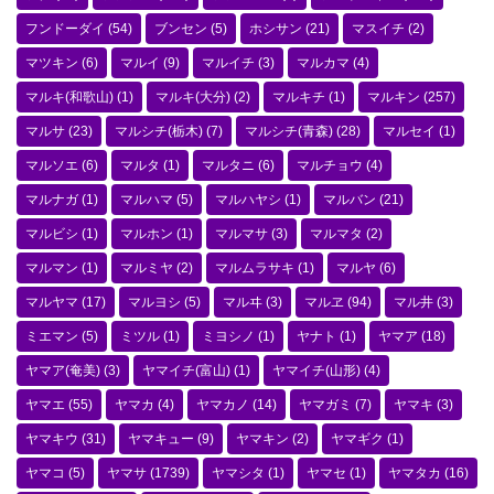
フンドーダイ
(54)
ブンセン
(5)
ホシサン
(21)
マスイチ
(2)
マツキン
(6)
マルイ
(9)
マルイチ
(3)
マルカマ
(4)
マルキ(和歌山)
(1)
マルキ(大分)
(2)
マルキチ
(1)
マルキン
(257)
マルサ
(23)
マルシチ(栃木)
(7)
マルシチ(青森)
(28)
マルセイ
(1)
マルソエ
(6)
マルタ
(1)
マルタニ
(6)
マルチョウ
(4)
マルナガ
(1)
マルハマ
(5)
マルハヤシ
(1)
マルバン
(21)
マルビシ
(1)
マルホン
(1)
マルマサ
(3)
マルマタ
(2)
マルマン
(1)
マルミヤ
(2)
マルムラサキ
(1)
マルヤ
(6)
マルヤマ
(17)
マルヨシ
(5)
マルヰ
(3)
マルヱ
(94)
マル井
(3)
ミエマン
(5)
ミツル
(1)
ミヨシノ
(1)
ヤナト
(1)
ヤマア
(18)
ヤマア(奄美)
(3)
ヤマイチ(富山)
(1)
ヤマイチ(山形)
(4)
ヤマエ
(55)
ヤマカ
(4)
ヤマカノ
(14)
ヤマガミ
(7)
ヤマキ
(3)
ヤマキウ
(31)
ヤマキュー
(9)
ヤマキン
(2)
ヤマギク
(1)
ヤマコ
(5)
ヤマサ
(1739)
ヤマシタ
(1)
ヤマセ
(1)
ヤマタカ
(16)