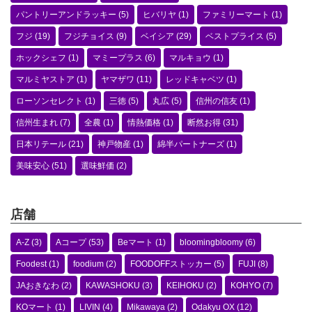
パントリーアンドラッキー
(5)
ヒバリヤ
(1)
ファミリーマート
(1)
フジ
(19)
フジチョイス
(9)
ベイシア
(29)
ベストプライス
(5)
ホックシェフ
(1)
マミープラス
(6)
マルキョウ
(1)
マルミヤストア
(1)
ヤマザワ
(11)
レッドキャベツ
(1)
ローソンセレクト
(1)
三徳
(5)
丸広
(5)
信州の信友
(1)
信州生まれ
(7)
全農
(1)
情熱価格
(1)
断然お得
(31)
日本リテール
(21)
神戸物産
(1)
綿半パートナーズ
(1)
美味安心
(51)
選味鮮価
(2)
店舗
A-Z
(3)
Aコープ
(53)
Beマート
(1)
bloomingbloomy
(6)
Foodest
(1)
foodium
(2)
FOODOFFストッカー
(5)
FUJI
(8)
JAおきなわ
(2)
KAWASHOKU
(3)
KEIHOKU
(2)
KOHYO
(7)
KOマート
(1)
LIVIN
(4)
Mikawaya
(2)
Odakyu OX
(12)