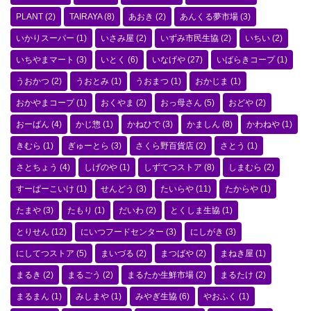
PLANT
(2)
TAIRAYA
(8)
あおき
(2)
あんくる夢市場
(3)
いかりスーパー
(1)
いさみ屋
(2)
いずみ市民生協
(2)
いちい
(2)
いちやまマート
(3)
いとく
(6)
いなげや
(27)
いばらきコープ
(1)
うおかつ
(2)
うおとみ
(1)
うおまつ
(1)
おかじま
(1)
おかやまコープ
(1)
おくやま
(2)
おっ母さん
(5)
おどや
(2)
おーばん
(4)
かじ惣
(1)
かねひで
(3)
かましん
(8)
かわねや
(1)
きむら
(1)
ぎゅーとら
(3)
さくら野百貨店
(2)
さとう
(1)
さとちょう
(4)
しげのや
(1)
しずてつストア
(8)
しまむら
(2)
すーぱーこいけ
(1)
せんどう
(3)
たいらや
(11)
たからや
(1)
たまや
(3)
たもり
(1)
だいわ
(2)
とくしま生協
(1)
とりせん
(12)
にいつフードセンター
(3)
にしがき
(3)
にしてつストア
(5)
まいづる
(2)
まつばや
(2)
まねき屋
(1)
まるき
(2)
まるごう
(2)
まるたか生鮮市場
(2)
まるたけ
(2)
まるまん
(1)
みしまや
(1)
みやぎ生協
(6)
やおふく
(1)