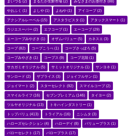
まいづる
(2)
まるたか生鮮市場
(2)
みなさまのお墨付き
(88)
やおふく
(1)
よしや
(1)
よねや
(1)
アイコープ
(2)
アクシアルレーベル
(15)
アスタラビスタ
(1)
アタックスマート
(1)
ウジエスーパー
(2)
エフコープ
(1)
エーコープ
(29)
エーコープみやざき
(1)
オザムバリュー
(5)
カネスエ
(3)
コープ
(82)
コープこうべ
(1)
コープさっぽろ
(5)
コープみやざき
(1)
コープス
(9)
コープ北陸
(1)
サカガミオリジナル
(5)
サミットオリジナル
(1)
サンヨネ
(1)
サンロード
(2)
ザプライス
(3)
ジョイフルサン
(1)
ジョイマート
(2)
スターセレクト
(92)
スマイルコープ
(2)
スマイルライフ
(16)
セブンプレミアム
(146)
タイヨー
(2)
ツルヤオリジナル
(13)
トキハインダストリー
(1)
トップバリュ
(413)
トライアル
(16)
ニシムタ
(3)
ハローズセレクション
(4)
ハローデイ
(8)
バリュープラス
(1)
バローセレクト
(17)
バロープラス
(17)