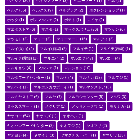
ベイシア
(26)
ベイシアマート
(3)
ベニーマート
(1)
ベル
(2)
ベルク
(35)
ベルクス
(9)
ベルプラス
(2)
ホクレンショップ
(1)
ホック
(1)
ボンマルシェ
(2)
ポテト
(1)
マイヤ
(2)
マエダストア
(6)
マスダ
(1)
マックスバリュ
(86)
マツゲン
(6)
マツモト
(2)
マミー
(2)
マミーマート
(16)
マルアイ
(3)
マルイ(岡山)
(4)
マルイ(新潟)
(2)
マルイチ
(1)
マルイチ(宮崎)
(1)
マルイチ(愛知)
(1)
マルエイ
(2)
マルエツ
(47)
マルエー
(4)
マルキョウ
(4)
マルシェ
(1)
マルショク
(10)
マルタフードセンター
(1)
マルト
(4)
マルナカ
(18)
マルフジ
(1)
マルヘイ
(1)
マルホンカウボーイ
(1)
マルマンストア
(3)
マルミヤストア
(6)
マルヤ
(7)
マルヨシセンター
(5)
マルワ
(3)
ミセススマート
(1)
メグリア
(1)
メッサオークワ
(1)
モリナガ
(1)
ヤオコー
(54)
ヤオスズ
(1)
ヤオハン
(1)
ヤオハンフードセンター
(2)
ヤオフジ
(1)
ヤオマサ
(2)
ヤオヨシ
(4)
ヤマイチ
(3)
ヤマグチスーパー
(1)
ヤマザワ
(13)