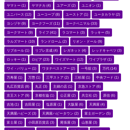
ヤマトー
(1)
ヤマナカ
(4)
ユアーズ
(2)
ユニオン
(1)
ユニバース
(12)
ユーコープ
(8)
ユーストア
(1)
ユータカラヤ
(2)
ヨシヅヤ
(9)
ヨークフーズ
(11)
ヨークベニマル
(33)
ヨークマート
(9)
ライフ
(41)
ラコマート
(3)
ラッキー
(5)
ラルズマート
(10)
ランドローム
(2)
リオン・ドール
(9)
リブホール
(1)
リブレ京成
(4)
レガネット
(4)
レッドキャベツ
(3)
ロッキー
(1)
ロピア
(23)
ワイズマート
(12)
ワイプラザ
(1)
ワイ・バリュー
(1)
ワタナベストアー
(2)
一号舘
(3)
万代
(14)
万寿屋
(1)
万惣
(1)
三平ストア
(2)
三杉屋
(1)
中央フード
(1)
丸広百貨店
(8)
丸正
(3)
主婦の店
(1)
京急ストア
(6)
京王ストア
(9)
京都生協
(1)
公正屋
(2)
共立社
(2)
原信
(6)
吉池
(1)
吉田屋
(1)
塩原屋
(1)
大阪屋
(6)
天満屋
(4)
天満屋ハピーズ
(3)
天満屋ハピータウン
(2)
富士ガーデン
(5)
富士屋
(1)
小田原百貨店
(3)
尾張屋
(3)
山形屋
(3)