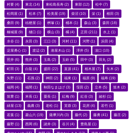
村要
(4)
東北
(14)
東松島長寿
(2)
東部
(12)
松中
(7)
松岡屋
(1)
松本
(7)
松美屋
(19)
柴沼
(10)
栄
(1)
根田
(3)
桑田
(9)
桔梗屋
(1)
桝塚
(1)
桶本
(1)
森山
(3)
森田
(18)
楠城屋
(9)
樋口
(1)
横山
(3)
橘
(4)
正田
(211)
水上
(1)
水谷
(1)
永田
(3)
江口
(3)
河村
(11)
河野
(1)
浜田
(4)
淀屋勇心
(1)
渡辺
(2)
港屋木山
(1)
澤井
(5)
濵口
(10)
照井
(6)
熊井
(3)
玉島
(2)
玉鈴
(5)
田中
(3)
田丸
(2)
町田
(3)
白龍
(4)
盛田
(22)
直源
(41)
相木屋
(7)
矢木
(2)
矢野
(11)
石孫
(2)
神田
(2)
福來
(1)
福原
(9)
福寿
(19)
福岡
(4)
福間
(1)
秋田なまはげ
(3)
窪田
(2)
立本
(5)
笛木
(2)
筑豊
(1)
米長
(1)
粟長
(1)
紅梅
(9)
紅谷
(3)
綾杉
(1)
緑屋
(13)
義農
(3)
老松
(1)
芙蓉
(3)
花房
(4)
若竹
(1)
若葉
(1)
菱山六
(19)
薩摩川内
(3)
藤代
(2)
藤勇
(41)
藤庄
(2)
藤野
(1)
西岡
(6)
諸井
(3)
谷川
(4)
豊島屋
(1)