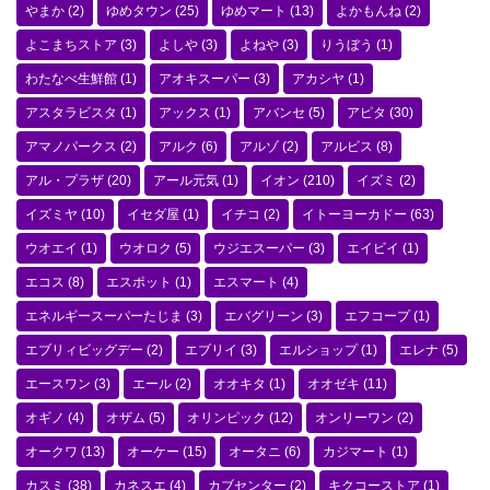
やまか
(2)
ゆめタウン
(25)
ゆめマート
(13)
よかもんね
(2)
よこまちストア
(3)
よしや
(3)
よねや
(3)
りうぼう
(1)
わたなべ生鮮館
(1)
アオキスーパー
(3)
アカシヤ
(1)
アスタラビスタ
(1)
アックス
(1)
アバンセ
(5)
アピタ
(30)
アマノパークス
(2)
アルク
(6)
アルゾ
(2)
アルビス
(8)
アル・プラザ
(20)
アール元気
(1)
イオン
(210)
イズミ
(2)
イズミヤ
(10)
イセダ屋
(1)
イチコ
(2)
イトーヨーカドー
(63)
ウオエイ
(1)
ウオロク
(5)
ウジエスーパー
(3)
エイビイ
(1)
エコス
(8)
エスポット
(1)
エスマート
(4)
エネルギースーパーたじま
(3)
エバグリーン
(3)
エフコープ
(1)
エブリィビッグデー
(2)
エブリイ
(3)
エルショップ
(1)
エレナ
(5)
エースワン
(3)
エール
(2)
オオキタ
(1)
オオゼキ
(11)
オギノ
(4)
オザム
(5)
オリンピック
(12)
オンリーワン
(2)
オークワ
(13)
オーケー
(15)
オータニ
(6)
カジマート
(1)
カスミ
(38)
カネスエ
(4)
カブセンター
(2)
キクコーストア
(1)