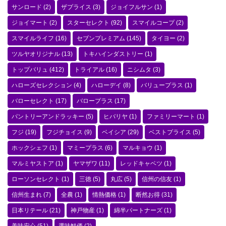
サンロード
(2)
ザプライス
(3)
ジョイフルサン
(1)
ジョイマート
(2)
スターセレクト
(92)
スマイルコープ
(2)
スマイルライフ
(16)
セブンプレミアム
(145)
タイヨー
(2)
ツルヤオリジナル
(13)
トキハインダストリー
(1)
トップバリュ
(412)
トライアル
(16)
ニシムタ
(3)
ハローズセレクション
(4)
ハローデイ
(8)
バリュープラス
(1)
バローセレクト
(17)
バロープラス
(17)
パントリーアンドラッキー
(5)
ヒバリヤ
(1)
ファミリーマート
(1)
フジ
(19)
フジチョイス
(9)
ベイシア
(29)
ベストプライス
(5)
ホックシェフ
(1)
マミープラス
(6)
マルキョウ
(1)
マルミヤストア
(1)
ヤマザワ
(11)
レッドキャベツ
(1)
ローソンセレクト
(1)
三徳
(5)
丸広
(5)
信州の信友
(1)
信州生まれ
(7)
全農
(1)
情熱価格
(1)
断然お得
(31)
日本リテール
(21)
神戸物産
(1)
綿半パートナーズ
(1)