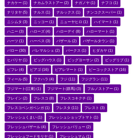
ナカケー
(1)
ナカムラストアー
(2)
ナガノヤ
(1)
ナフコ
(1)
ナリタヤ
(5)
ナルス
(1)
ナルックス
(1)
ナンコクスーパー
(1)
ニシムタ
(3)
ニッコー
(1)
ニューヤヒロ
(1)
ハイマート
(1)
ハニー
(3)
ハローズ
(4)
ハローデイ
(8)
ハローマート
(1)
ハーツ
(1)
ハーベス
(3)
バザール
(2)
バザールタウン
(1)
バロー
(30)
パレマルシェ
(2)
パークス
(1)
ヒダカヤ
(1)
ヒバリヤ
(1)
ビッグハウス
(1)
ビッグヨーサン
(2)
ビッグリブ
(1)
ビフレ
(4)
ピアゴ
(16)
ピアレマート
(1)
ピーコックストア
(16)
フィール
(5)
フクハラ
(4)
フジ
(11)
フジグラン
(11)
フジマート(江東)
(1)
フジマート(群馬)
(3)
フルノストアー
(1)
フレイン
(2)
フレスコ
(8)
フレスコキクチ
(1)
フレスコベンガベンガ
(1)
フレスタ
(11)
フレスト
(3)
フレッシュくまい
(1)
フレッシュショップトマト
(1)
フレッシュバザール
(4)
フレッシュバリュー
(2)
フレッシュフードモリヤ
(1)
フレッシュマム
(1)