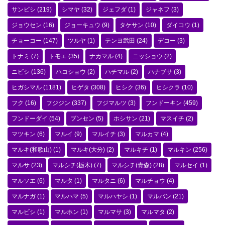
サンビシ
(219)
シマヤ
(32)
ジェフダ
(1)
ジャネフ
(3)
ジョウセン
(16)
ジョーキュウ
(9)
タケサン
(10)
ダイコウ
(1)
チョーコー
(147)
ツルヤ
(1)
テンヨ武田
(24)
デコー
(3)
トナミ
(7)
トモエ
(35)
ナカマル
(4)
ニッショウ
(2)
ニビシ
(136)
ハコショウ
(2)
ハチマル
(2)
ハナブサ
(3)
ヒガシマル
(1181)
ヒゲタ
(308)
ヒシク
(36)
ヒシクラ
(10)
フク
(16)
フジジン
(337)
フジマルツ
(3)
フンドーキン
(459)
フンドーダイ
(54)
ブンセン
(5)
ホシサン
(21)
マスイチ
(2)
マツキン
(6)
マルイ
(9)
マルイチ
(3)
マルカマ
(4)
マルキ(和歌山)
(1)
マルキ(大分)
(2)
マルキチ
(1)
マルキン
(256)
マルサ
(23)
マルシチ(栃木)
(7)
マルシチ(青森)
(28)
マルセイ
(1)
マルソエ
(6)
マルタ
(1)
マルタニ
(6)
マルチョウ
(4)
マルナガ
(1)
マルハマ
(5)
マルハヤシ
(1)
マルバン
(21)
マルビシ
(1)
マルホン
(1)
マルマサ
(3)
マルマタ
(2)