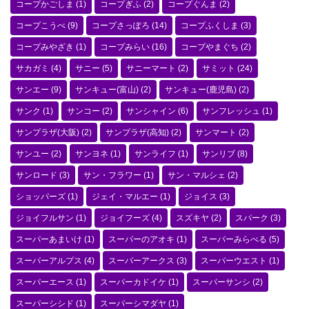
コープかごしま
(1)
コープぎふ
(2)
コープぐんま
(2)
コープこうべ
(9)
コープさっぽろ
(14)
コープふくしま
(3)
コープみやざき
(1)
コープみらい
(16)
コープやまぐち
(2)
サカガミ
(4)
サニー
(5)
サニーマート
(2)
サミット
(24)
サンエー
(9)
サンキュー(富山)
(2)
サンキュー(鹿児島)
(2)
サンク
(1)
サンコー
(2)
サンシャイン
(6)
サンフレッシュ
(1)
サンプラザ(大阪)
(2)
サンプラザ(高知)
(2)
サンマート
(2)
サンユー
(2)
サンヨネ
(1)
サンライフ
(1)
サンリブ
(8)
サンロード
(3)
サン・フラワー
(1)
サン・マルシェ
(2)
ショッパーズ
(1)
ジェイ・マルエー
(1)
ジョイス
(3)
ジョイフルサン
(1)
ジョイフーズ
(4)
スズキヤ
(2)
スパーク
(3)
スーパーあまいけ
(1)
スーパーのアオキ
(1)
スーパーみらべる
(5)
スーパーアルプス
(4)
スーパーアークス
(3)
スーパーウエスト
(1)
スーパーエース
(1)
スーパーカドイケ
(1)
スーパーサンシ
(2)
スーパーシシド
(1)
スーパーシマダヤ
(1)