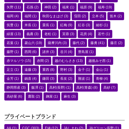
矢野
(11)
石孫
(2)
神田
(2)
福來
(1)
福原
(9)
福寿
(19)
福岡
(4)
福間
(1)
秋田なまはげ
(3)
窪田
(2)
立本
(5)
笛木
(2)
筑豊
(1)
米長
(1)
粟長
(1)
紅梅
(9)
紅谷
(3)
綾杉
(1)
緑屋
(13)
義農
(3)
老松
(1)
芙蓉
(3)
花房
(4)
若竹
(1)
若葉
(1)
菱山六
(19)
薩摩川内
(3)
藤代
(2)
藤勇
(41)
藤庄
(2)
藤野
(1)
西岡
(6)
諸井
(3)
谷川
(4)
豊島屋
(1)
赤マルソウ
(15)
赤間
(2)
越のむらさき
(13)
越後みそ西
(1)
足立
(1)
遠藤
(3)
重西
(8)
野村
(3)
金子
(1)
金山
(1)
金芳
(1)
鍋喜
(4)
鎌田
(3)
長友
(2)
難波
(1)
青柳
(4)
静岡県産
(3)
飯澤
(1)
高村(長野)
(1)
高村(青森)
(8)
高砂
(7)
高砂屋
(6)
鷹取
(2)
麹屋
(1)
麻生
(3)
プライベートブランド
A&
(1)
CGC
(303)
E値
(12)
JAしまね
(2)
JAグリーン長野
(1)