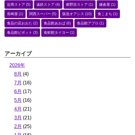
近商ストア
(5)
遠鉄ストア
(4)
郷野目ストア
(1)
鎌倉屋
(1)
長崎屋
(1)
関西スーパー
(5)
阪急オアシス
(10)
食こまち
(1)
食品の店おおた
(2)
食品館あおば
(6)
食品館アプロ
(1)
食品館ピボット
(3)
食鮮館タイヨー
(1)
アーカイブ
2026年
8月
(4)
7月
(16)
6月
(17)
5月
(16)
4月
(21)
3月
(21)
2月
(25)