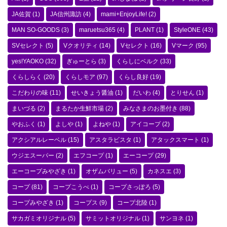
JA佐賀
(1)
JA信州諏訪
(4)
mami+EnjoyLife!
(2)
MAN SO-GOODS
(3)
maruetsu365
(4)
PLANT
(1)
StyleONE
(43)
SVセレクト
(5)
Vクオリティ
(14)
Vセレクト
(16)
Vマーク
(95)
yes!YAOKO
(32)
ぎゅーとら
(3)
くらしにベルク
(33)
くらしらく
(20)
くらしモア
(97)
くらし良好
(19)
こだわりの味
(11)
せいきょう醤油
(1)
だいわ
(4)
とりせん
(1)
まいづる
(2)
まるたか生鮮市場
(2)
みなさまのお墨付き
(88)
やおふく
(1)
よしや
(1)
よねや
(1)
アイコープ
(2)
アクシアルレーベル
(15)
アスタラビスタ
(1)
アタックスマート
(1)
ウジエスーパー
(2)
エフコープ
(1)
エーコープ
(29)
エーコープみやざき
(1)
オザムバリュー
(5)
カネスエ
(3)
コープ
(81)
コープこうべ
(1)
コープさっぽろ
(5)
コープみやざき
(1)
コープス
(9)
コープ北陸
(1)
サカガミオリジナル
(5)
サミットオリジナル
(1)
サンヨネ
(1)