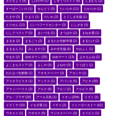
さとちょう
(4)
しげのや
(1)
しずてつストア
(8)
しまむら
(2)
すーぱーこいけ
(1)
せんどう
(3)
たいらや
(11)
たからや
(1)
たまや
(3)
たもり
(1)
だいわ
(2)
とくしま生協
(1)
とりせん
(12)
にいつフードセンター
(3)
にしがき
(3)
にしてつストア
(5)
まいづる
(2)
まつばや
(2)
まねき屋
(1)
まるき
(2)
まるごう
(2)
まるたか生鮮市場
(2)
まるたけ
(2)
まるまん
(1)
みしまや
(1)
みやぎ生協
(6)
やおふく
(1)
やまか
(2)
ゆめタウン
(25)
ゆめマート
(13)
よかもんね
(2)
よこまちストア
(3)
よしや
(3)
よねや
(3)
りうぼう
(1)
わたなべ生鮮館
(1)
アオキスーパー
(3)
アカシヤ
(1)
アスタラビスタ
(1)
アックス
(1)
アバンセ
(5)
アピタ
(30)
アマノパークス
(2)
アルク
(6)
アルゾ
(2)
アルビス
(8)
アル・プラザ
(20)
アール元気
(1)
イオン
(209)
イズミ
(2)
イズミヤ
(10)
イセダ屋
(1)
イチコ
(2)
イトーヨーカドー
(62)
ウオエイ
(1)
ウオロク
(5)
ウジエスーパー
(3)
エイビイ
(1)