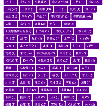
小川
(3)
小林
(2)
小野甚
(4)
山さきや
(6)
山元
(18)
山内
(22)
山崎
(20)
山形屋
(1)
山本
(13)
山田
(3)
岡松
(1)
岡田
(1)
岩永
(11)
平与
(7)
平山
(4)
平野(宮城)
(1)
平野(島根)
(6)
広瀬
(2)
扇弥
(2)
斉藤
(3)
新宮
(2)
新潟
(3)
新潟県協業組合
(22)
日の丸
(1)
日本丸天
(11)
日本伝承
(3)
早川
(9)
旭
(6)
星野
(3)
朝日松
(4)
木下
(1)
木場
(5)
末廣
(1)
本万点田渕
(1)
本多
(1)
本川
(2)
杉川
(1)
杉野
(2)
村要
(4)
東北
(14)
東松島長寿
(2)
東部
(12)
松中
(7)
松岡屋
(1)
松本
(7)
松美屋
(19)
柴沼
(10)
栄
(1)
根田
(3)
桑田
(9)
桔梗屋
(1)
桝塚
(1)
桶本
(1)
森山
(3)
森田
(18)
楠城屋
(9)
樋口
(1)
横山
(3)
橘
(4)
正田
(211)
水上
(1)
水谷
(1)
永田
(3)
江口
(3)
河村
(11)
河野
(1)
浜田
(4)
淀屋勇心
(1)
渡辺
(2)
港屋木山
(1)
澤井
(5)
濵口
(10)
照井
(6)
熊井
(3)
玉島
(2)
玉鈴
(5)
田中
(3)
田丸
(2)
町田
(3)
白龍
(4)
盛田
(22)
直源
(41)
相木屋
(7)
矢木
(2)