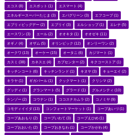
エコス
(8)
エスポット
(1)
エスマート
(4)
エネルギースーパーたじま
(3)
エバグリーン
(3)
エフコープ
(1)
エブリィビッグデー
(2)
エブリイ
(3)
エルショップ
(1)
エレナ
(5)
エースワン
(3)
エール
(2)
オオキタ
(1)
オオゼキ
(11)
オギノ
(4)
オザム
(5)
オリンピック
(12)
オンリーワン
(2)
オークワ
(13)
オーケー
(15)
オータニ
(6)
カジマート
(1)
カスミ
(38)
カネスエ
(4)
カブセンター
(2)
キクコーストア
(1)
キッチンコート
(6)
キッチンランド
(1)
キヌヤ
(3)
キョーエイ
(2)
キラヤ
(1)
ギガパール
(1)
クックマート
(1)
クリシマ
(2)
グッディ
(1)
グランマート
(5)
グラード
(1)
グルメシティ
(10)
ケンゾー
(2)
コウナン
(1)
ココスナカムラ
(2)
コノミヤ
(9)
コモディイイダ
(13)
コンフォートマーケット
(1)
コープあいづ
(1)
コープあおもり
(2)
コープいわて
(3)
コープえひめ
(1)
コープおおいた
(2)
コープおきなわ
(1)
コープかがわ
(4)