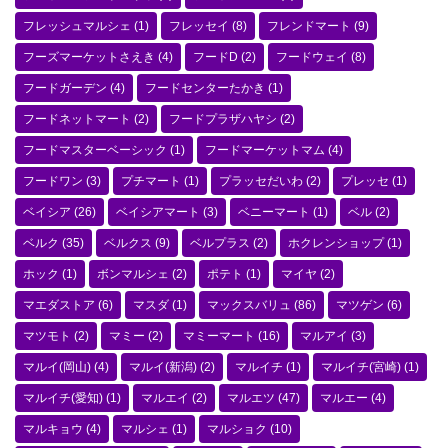
フレッシュマルシェ
(1)
フレッセイ
(8)
フレンドマート
(9)
フーズマーケットさえき
(4)
フードD
(2)
フードウェイ
(8)
フードガーデン
(4)
フードセンターたかき
(1)
フードネットマート
(2)
フードプラザハヤシ
(2)
フードマスターベーシック
(1)
フードマーケットマム
(4)
フードワン
(3)
プチマート
(1)
プラッセだいわ
(2)
プレッセ
(1)
ベイシア
(26)
ベイシアマート
(3)
ベニーマート
(1)
ベル
(2)
ベルク
(35)
ベルクス
(9)
ベルプラス
(2)
ホクレンショップ
(1)
ホック
(1)
ボンマルシェ
(2)
ポテト
(1)
マイヤ
(2)
マエダストア
(6)
マスダ
(1)
マックスバリュ
(86)
マツゲン
(6)
マツモト
(2)
マミー
(2)
マミーマート
(16)
マルアイ
(3)
マルイ(岡山)
(4)
マルイ(新潟)
(2)
マルイチ
(1)
マルイチ(宮崎)
(1)
マルイチ(愛知)
(1)
マルエイ
(2)
マルエツ
(47)
マルエー
(4)
マルキョウ
(4)
マルシェ
(1)
マルショク
(10)