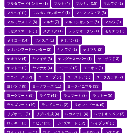
マルタフードセンター
(1)
マルト
(4)
マルナカ
(18)
マルフジ
(1)
マルヘイ
(1)
マルホンカウボーイ
(1)
マルマンストア
(3)
マルミヤストア
(6)
マルヤ
(7)
マルヨシセンター
(5)
マルワ
(3)
ミセススマート
(1)
メグリア
(1)
メッサオークワ
(1)
モリナガ
(1)
ヤオコー
(54)
ヤオスズ
(1)
ヤオハン
(1)
ヤオハンフードセンター
(2)
ヤオフジ
(1)
ヤオマサ
(2)
ヤオヨシ
(4)
ヤマイチ
(3)
ヤマグチスーパー
(1)
ヤマザワ
(13)
ヤマトー
(1)
ヤマナカ
(4)
ユアーズ
(2)
ユニオン
(1)
ユニバース
(12)
ユーコープ
(7)
ユーストア
(1)
ユータカラヤ
(2)
ヨシヅヤ
(9)
ヨークフーズ
(11)
ヨークベニマル
(33)
ヨークマート
(9)
ライフ
(41)
ラコマート
(3)
ラッキー
(5)
ラルズマート
(10)
ランドローム
(2)
リオン・ドール
(9)
リブホール
(1)
リブレ京成
(4)
レガネット
(4)
レッドキャベツ
(3)
ロッキー
(1)
ロピア
(23)
ワイズマート
(12)
ワイプラザ
(1)
ワイ・バリュー
(1)
ワタナベストアー
(2)
一号舘
(3)
万代
(14)