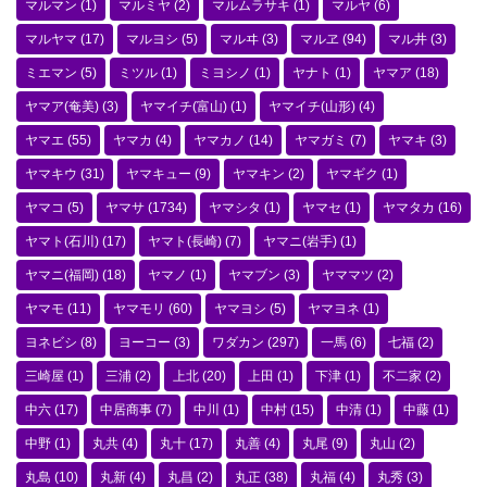
マルマン
(1)
マルミヤ
(2)
マルムラサキ
(1)
マルヤ
(6)
マルヤマ
(17)
マルヨシ
(5)
マルヰ
(3)
マルヱ
(94)
マル井
(3)
ミエマン
(5)
ミツル
(1)
ミヨシノ
(1)
ヤナト
(1)
ヤマア
(18)
ヤマア(奄美)
(3)
ヤマイチ(富山)
(1)
ヤマイチ(山形)
(4)
ヤマエ
(55)
ヤマカ
(4)
ヤマカノ
(14)
ヤマガミ
(7)
ヤマキ
(3)
ヤマキウ
(31)
ヤマキュー
(9)
ヤマキン
(2)
ヤマギク
(1)
ヤマコ
(5)
ヤマサ
(1734)
ヤマシタ
(1)
ヤマセ
(1)
ヤマタカ
(16)
ヤマト(石川)
(17)
ヤマト(長崎)
(7)
ヤマニ(岩手)
(1)
ヤマニ(福岡)
(18)
ヤマノ
(1)
ヤマブン
(3)
ヤママツ
(2)
ヤマモ
(11)
ヤマモリ
(60)
ヤマヨシ
(5)
ヤマヨネ
(1)
ヨネビシ
(8)
ヨーコー
(3)
ワダカン
(297)
一馬
(6)
七福
(2)
三崎屋
(1)
三浦
(2)
上北
(20)
上田
(1)
下津
(1)
不二家
(2)
中六
(17)
中居商事
(7)
中川
(1)
中村
(15)
中清
(1)
中藤
(1)
中野
(1)
丸共
(4)
丸十
(17)
丸善
(4)
丸尾
(9)
丸山
(2)
丸島
(10)
丸新
(4)
丸昌
(2)
丸正
(38)
丸福
(4)
丸秀
(3)