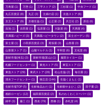
万寿屋
(1)
万惣
(1)
三平ストア
(2)
三杉屋
(1)
中央フード
(1)
丸広百貨店
(8)
丸正
(3)
主婦の店
(1)
京急ストア
(6)
京王ストア
(9)
京都生協
(1)
公正屋
(2)
共立社
(2)
原信
(6)
吉池
(1)
吉田屋
(1)
塩原屋
(1)
大阪屋
(6)
天満屋
(4)
天満屋ハピーズ
(3)
天満屋ハピータウン
(2)
富士ガーデン
(5)
富士屋
(1)
小田原百貨店
(3)
尾張屋
(3)
山形屋
(3)
山形屋ストア
(1)
山陽マルナカ
(1)
平和堂
(6)
文化堂
(6)
新鮮市場(埼玉)
(3)
新鮮市場(富山)
(1)
服部タイヨー
(1)
札幌フードセンター
(1)
東光ストア
(5)
東宝ストア
(1)
東急ストア
(29)
東武ストア
(28)
松山生協
(2)
毎日屋
(1)
清水フードセンター
(1)
独立店
(144)
生協くまもと
(1)
生鮮市場TOP
(5)
生鮮食品おだ
(1)
生鮮館やまひこ
(2)
田子重
(2)
相鉄ローゼン
(12)
福田屋百貨店
(2)
私のわくわくスーパー
(1)
綿半
(3)
藤三
(1)
西友
(79)
西條
(1)
赤札堂
(4)