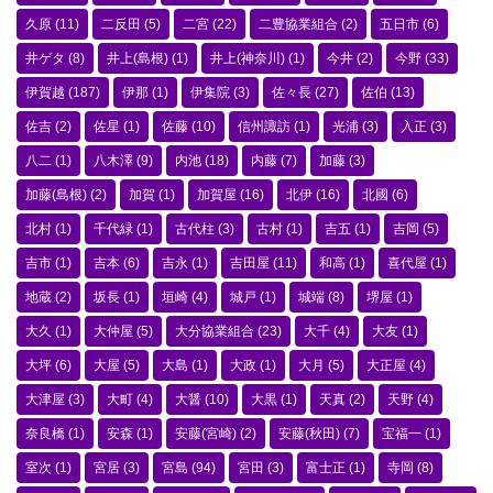
久原
(11)
二反田
(5)
二宮
(22)
二豊協業組合
(2)
五日市
(6)
井ゲタ
(8)
井上(島根)
(1)
井上(神奈川)
(1)
今井
(2)
今野
(33)
伊賀越
(187)
伊那
(1)
伊集院
(3)
佐々長
(27)
佐伯
(13)
佐吉
(2)
佐星
(1)
佐藤
(10)
信州諏訪
(1)
光浦
(3)
入正
(3)
八二
(1)
八木澤
(9)
内池
(18)
内藤
(7)
加藤
(3)
加藤(島根)
(2)
加賀
(1)
加賀屋
(16)
北伊
(16)
北國
(6)
北村
(1)
千代緑
(1)
古代柱
(3)
古村
(1)
吉五
(1)
吉岡
(5)
吉市
(1)
吉本
(6)
吉永
(1)
吉田屋
(11)
和高
(1)
喜代屋
(1)
地蔵
(2)
坂長
(1)
垣崎
(4)
城戸
(1)
城端
(8)
堺屋
(1)
大久
(1)
大仲屋
(5)
大分協業組合
(23)
大千
(4)
大友
(1)
大坪
(6)
大屋
(5)
大島
(1)
大政
(1)
大月
(5)
大正屋
(4)
大津屋
(3)
大町
(4)
大醤
(10)
大黒
(1)
天真
(2)
天野
(4)
奈良橋
(1)
安森
(1)
安藤(宮崎)
(2)
安藤(秋田)
(7)
宝福一
(1)
室次
(1)
宮居
(3)
宮島
(94)
宮田
(3)
富士正
(1)
寺岡
(8)