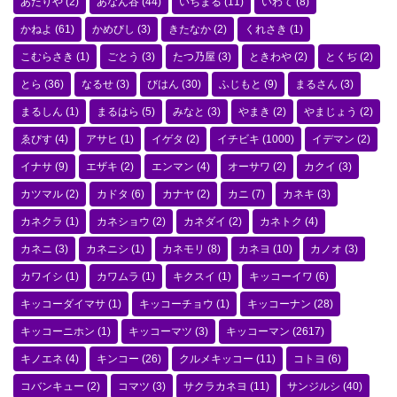
あたりや
(2)
あなん谷
(44)
いちまる
(11)
いわて
(8)
かねよ
(61)
かめびし
(3)
きたなか
(2)
くれさき
(1)
こむらさき
(1)
ごとう
(3)
たつ乃屋
(3)
ときわや
(2)
とくぢ
(2)
とら
(36)
なるせ
(3)
びはん
(30)
ふじもと
(9)
まるさん
(3)
まるしん
(1)
まるはら
(5)
みなと
(3)
やまき
(2)
やまじょう
(2)
ゑびす
(4)
アサヒ
(1)
イゲタ
(2)
イチビキ
(1000)
イデマン
(2)
イナサ
(9)
エザキ
(2)
エンマン
(4)
オーサワ
(2)
カクイ
(3)
カツマル
(2)
カドタ
(6)
カナヤ
(2)
カニ
(7)
カネキ
(3)
カネクラ
(1)
カネショウ
(2)
カネダイ
(2)
カネトク
(4)
カネニ
(3)
カネニシ
(1)
カネモリ
(8)
カネヨ
(10)
カノオ
(3)
カワイシ
(1)
カワムラ
(1)
キクスイ
(1)
キッコーイワ
(6)
キッコーダイマサ
(1)
キッコーチョウ
(1)
キッコーナン
(28)
キッコーニホン
(1)
キッコーマツ
(3)
キッコーマン
(2617)
キノエネ
(4)
キンコー
(26)
クルメキッコー
(11)
コトヨ
(6)
コバンキュー
(2)
コマツ
(3)
サクラカネヨ
(11)
サンジルシ
(40)