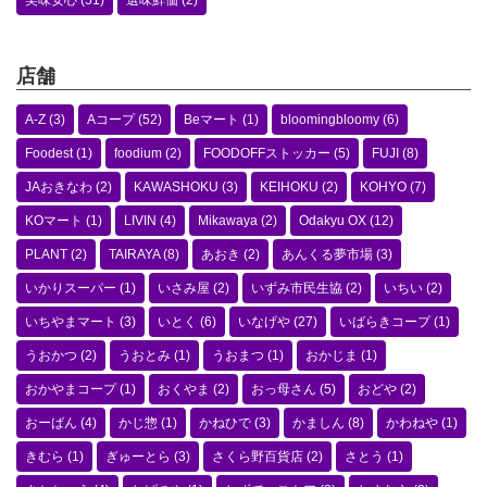
美味安心
(51)
選味鮮価
(2)
店舗
A-Z
(3)
Aコープ
(52)
Beマート
(1)
bloomingbloomy
(6)
Foodest
(1)
foodium
(2)
FOODOFFストッカー
(5)
FUJI
(8)
JAおきなわ
(2)
KAWASHOKU
(3)
KEIHOKU
(2)
KOHYO
(7)
KOマート
(1)
LIVIN
(4)
Mikawaya
(2)
Odakyu OX
(12)
PLANT
(2)
TAIRAYA
(8)
あおき
(2)
あんくる夢市場
(3)
いかりスーパー
(1)
いさみ屋
(2)
いずみ市民生協
(2)
いちい
(2)
いちやまマート
(3)
いとく
(6)
いなげや
(27)
いばらきコープ
(1)
うおかつ
(2)
うおとみ
(1)
うおまつ
(1)
おかじま
(1)
おかやまコープ
(1)
おくやま
(2)
おっ母さん
(5)
おどや
(2)
おーばん
(4)
かじ惣
(1)
かねひで
(3)
かましん
(8)
かわねや
(1)
きむら
(1)
ぎゅーとら
(3)
さくら野百貨店
(2)
さとう
(1)