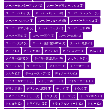
スーパーセンターアマノ
(1)
スーパーデリシャスヒロ
(1)
スーパーハズイ
(1)
スーパーバリュー
(8)
スーパーフレッシュ
(1)
スーパーマルサン
(1)
スーパーマルハチ
(5)
スーパーヤオヒコ
(3)
スーパーヤマザキ
(2)
スーパーラック
(1)
スーパー三和
(9)
スーパー三徳
(7)
スーパー三心
(2)
スーパー丸幸
(1)
スーパー大津
(2)
スーパー生鮮館TAIGA
(1)
スーパー魚長
(1)
セイブ
(1)
セイミヤ
(6)
セブン
(2)
セブンスター
(1)
セルバ
(1)
タイヨー(茨城)
(7)
タイヨー(鹿児島)
(10)
タカヤナギ
(1)
ダイイチ
(2)
ダイエー
(28)
ダイユー
(1)
チューオー
(1)
ツルヤ
(13)
テーオーストア
(1)
ディナーベル
(1)
デイリーカナート
(2)
デイリーポート
(1)
デイリーマート
(1)
デリシア
(8)
デリシャス広岡
(1)
デリド
(2)
トウズ
(2)
トキハインダストリー
(1)
トスク
(1)
トップ
(2)
トップパルケ
(1)
トミダヤ
(2)
トライアル
(15)
トライアルスマート
(1)
ドミー
(1)