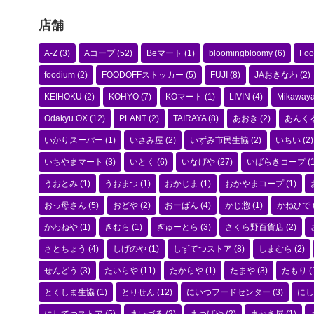
店舗
A-Z
(3)
Aコープ
(52)
Beマート
(1)
bloomingbloomy
(6)
Foo
foodium
(2)
FOODOFFストッカー
(5)
FUJI
(8)
JAおきなわ
(2)
KEIHOKU
(2)
KOHYO
(7)
KOマート
(1)
LIVIN
(4)
Mikaway
Odakyu OX
(12)
PLANT
(2)
TAIRAYA
(8)
あおき
(2)
あんく
いかりスーパー
(1)
いさみ屋
(2)
いずみ市民生協
(2)
いちい
(2)
いちやまマート
(3)
いとく
(6)
いなげや
(27)
いばらきコープ
(1
うおとみ
(1)
うおまつ
(1)
おかじま
(1)
おかやまコープ
(1)
おっ母さん
(5)
おどや
(2)
おーばん
(4)
かじ惣
(1)
かねひで
かわねや
(1)
きむら
(1)
ぎゅーとら
(3)
さくら野百貨店
(2)
さとちょう
(4)
しげのや
(1)
しずてつストア
(8)
しまむら
(2)
せんどう
(3)
たいらや
(11)
たからや
(1)
たまや
(3)
たもり
(
とくしま生協
(1)
とりせん
(12)
にいつフードセンター
(3)
にし