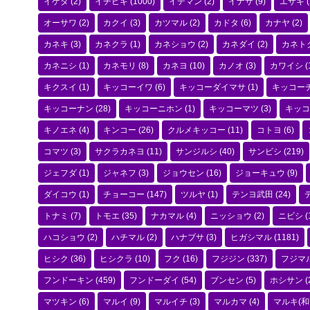
イゲタ
(2)
イチビキ
(1000)
イデマン
(2)
イナサ
(9)
エザキ
(
オーサワ
(2)
カクイ
(3)
カツマル
(2)
カドタ
(6)
カナヤ
(2)
カネキ
(3)
カネクラ
(1)
カネショウ
(2)
カネダイ
(2)
カネト
カネニシ
(1)
カネモリ
(8)
カネヨ
(10)
カノオ
(3)
カワイシ
(
キクスイ
(1)
キッコーイワ
(6)
キッコーダイマサ
(1)
キッコー
キッコーナン
(28)
キッコーニホン
(1)
キッコーマツ
(3)
キッコ
キノエネ
(4)
キンコー
(26)
クルメキッコー
(11)
コトヨ
(6)
コマツ
(3)
サクラカネヨ
(11)
サンジルシ
(40)
サンビシ
(219)
ジェフダ
(1)
ジャネフ
(3)
ジョウセン
(16)
ジョーキュウ
(9)
ダイコウ
(1)
チョーコー
(147)
ツルヤ
(1)
テンヨ武田
(24)
トナミ
(7)
トモエ
(35)
ナカマル
(4)
ニッショウ
(2)
ニビシ
(
ハコショウ
(2)
ハチマル
(2)
ハナブサ
(3)
ヒガシマル
(1181)
ヒシク
(36)
ヒシクラ
(10)
フク
(16)
フジジン
(337)
フジマ
フンドーキン
(459)
フンドーダイ
(54)
ブンセン
(5)
ホシサン
(
マツキン
(6)
マルイ
(9)
マルイチ
(3)
マルカマ
(4)
マルキ(和