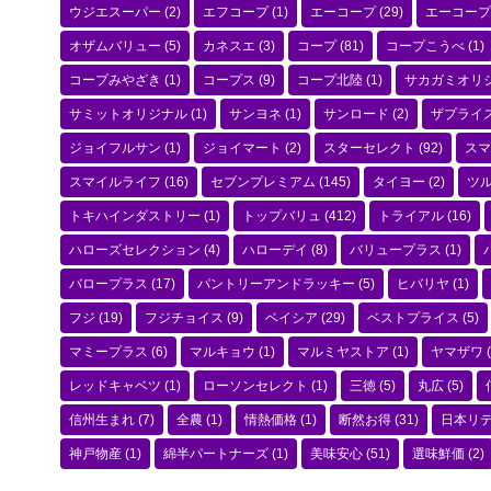
ウジエスーパー
(2)
エフコープ
(1)
エーコープ
(29)
エーコープ
オザムバリュー
(5)
カネスエ
(3)
コープ
(81)
コープこうべ
(1)
コープみやざき
(1)
コープス
(9)
コープ北陸
(1)
サカガミオリ
サミットオリジナル
(1)
サンヨネ
(1)
サンロード
(2)
ザプライ
ジョイフルサン
(1)
ジョイマート
(2)
スターセレクト
(92)
スマ
スマイルライフ
(16)
セブンプレミアム
(145)
タイヨー
(2)
ツ
トキハインダストリー
(1)
トップバリュ
(412)
トライアル
(16)
ハローズセレクション
(4)
ハローデイ
(8)
バリュープラス
(1)
バロープラス
(17)
パントリーアンドラッキー
(5)
ヒバリヤ
(1)
フジ
(19)
フジチョイス
(9)
ベイシア
(29)
ベストプライス
(5)
マミープラス
(6)
マルキョウ
(1)
マルミヤストア
(1)
ヤマザワ
(
レッドキャベツ
(1)
ローソンセレクト
(1)
三徳
(5)
丸広
(5)
信州生まれ
(7)
全農
(1)
情熱価格
(1)
断然お得
(31)
日本リ
神戸物産
(1)
綿半パートナーズ
(1)
美味安心
(51)
選味鮮価
(2)