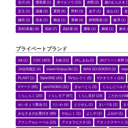
谷川
(4)
豊島屋
(1)
赤マルソウ
(15)
赤間
(2)
越のむらさき
(
足立
(1)
遠藤
(3)
重西
(8)
野村
(3)
金子
(1)
金山
(1)
金
鎌田
(3)
長友
(2)
難波
(1)
青柳
(4)
静岡県産
(3)
飯澤
(1)
高村(青森)
(8)
高砂
(7)
高砂屋
(6)
鷹取
(2)
麹屋
(1)
麻生
(
プライベートブランド
A&
(1)
CGC
(303)
E値
(12)
JAしまね
(2)
JAグリーン長野
(1
JA信州諏訪
(4)
mami+EnjoyLife!
(2)
MAN SO-GOODS
(3)
mar
PLANT
(1)
StyleONE
(43)
SVセレクト
(5)
Vクオリティ
(14)
Vマーク
(95)
yes!YAOKO
(32)
ぎゅーとら
(3)
くらしにベルク
くらしらく
(20)
くらしモア
(97)
くらし良好
(19)
こだわりの
せいきょう醤油
(1)
だいわ
(4)
とりせん
(1)
まいづる
(2)
ま
みなさまのお墨付き
(88)
やおふく
(1)
よしや
(1)
よねや
(1)
アクシアルレーベル
(15)
アスタラビスタ
(1)
アタックスマート
(1