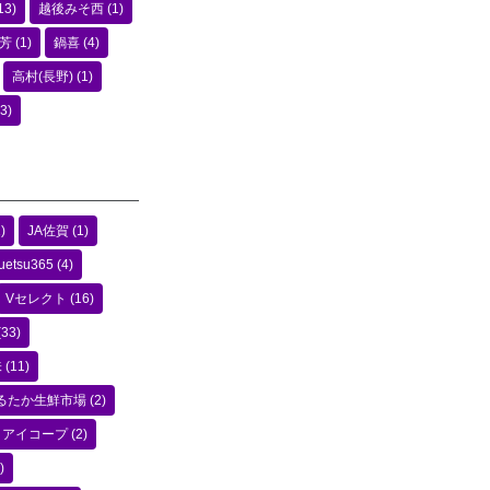
13)
越後みそ西
(1)
芳
(1)
鍋喜
(4)
高村(長野)
(1)
3)
)
JA佐賀
(1)
uetsu365
(4)
Vセレクト
(16)
(33)
味
(11)
るたか生鮮市場
(2)
アイコープ
(2)
)