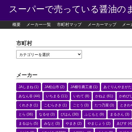
スーパーで売っている醤油の
概要
メーカー一覧
市町村マップ
メーカーマップ
メー
市町村
メーカー
JAしまね
(1)
JA松山市
(2)
JA櫛引農工連
(1)
あぐりんやまがた
あなん谷
(44)
いちまる
(11)
いわて
(8)
かねよ
(61)
かめび
くれさき
(1)
こむらさき
(1)
ごとう
(3)
たつ乃屋
(3)
ときわ
とら
(36)
なるせ
(3)
びはん
(30)
ふじもと
(9)
まるさん
(3)
まるはら
(5)
みなと
(3)
やまき
(2)
やまじょう
(2)
ゑびす
(4