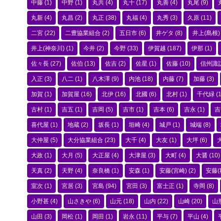
中藤
(1)
中野
(1)
丸共
(4)
丸十
(17)
丸善
(4)
丸尾
(9)
丸新
(4)
丸昌
(2)
丸正
(38)
丸福
(4)
丸秀
(3)
久原
(11)
二宮
(22)
二豊協業組合
(2)
五日市
(6)
井ゲタ
(8)
井上(島根)
井上(神奈川)
(1)
今井
(2)
今野
(33)
伊賀越
(187)
伊那
(1)
佐々長
(27)
佐伯
(13)
佐吉
(2)
佐星
(1)
佐藤
(10)
信州諏
入正
(3)
八二
(1)
八木澤
(9)
内池
(18)
内藤
(7)
加藤
(3)
加賀
(1)
加賀屋
(16)
北伊
(16)
北國
(6)
北村
(1)
千代緑
(1
古村
(1)
吉五
(1)
吉岡
(5)
吉市
(1)
吉本
(6)
吉永
(1)
吉
喜代屋
(1)
地蔵
(2)
坂長
(1)
垣崎
(4)
城戸
(1)
城端
(8)
大仲屋
(5)
大分協業組合
(23)
大千
(4)
大友
(1)
大坪
(6)
大政
(1)
大月
(5)
大正屋
(4)
大津屋
(3)
大町
(4)
大醤
(10)
天真
(2)
天野
(4)
奈良橋
(1)
安森
(1)
安藤(宮崎)
(2)
安藤(
室次
(1)
宮居
(3)
宮島
(94)
宮田
(3)
富士正
(1)
寺岡
(8)
小野甚
(4)
山さきや
(6)
山元
(18)
山内
(22)
山崎
(20)
山
山田
(3)
岡松
(1)
岡田
(1)
岩永
(11)
平与
(7)
平山
(4)