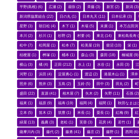
平野(島根)
(6)
広瀬
(2)
扇弥
(2)
斉藤
(3)
新宮
(2)
新潟
(3)
新潟県協業組合
(22)
日の丸
(1)
日本丸天
(11)
日本伝承
(3)
星野
(3)
朝日松
(4)
木下
(1)
木場
(5)
末廣
(1)
本万点田渕
本川
(2)
杉川
(1)
杉野
(2)
村要
(4)
東北
(14)
東松島長寿
(
松中
(7)
松岡屋
(1)
松本
(7)
松美屋
(19)
柴沼
(10)
栄
(1)
桔梗屋
(1)
桝塚
(1)
桶本
(1)
森山
(3)
森田
(18)
楠城屋
(9)
横山
(3)
橘
(4)
正田
(212)
水上
(1)
水谷
(1)
永田
(3)
河野
(1)
浜田
(4)
淀屋勇心
(1)
渡辺
(2)
港屋木山
(1)
澤井
照井
(6)
熊井
(3)
玉島
(2)
玉鈴
(5)
田中
(3)
田丸
(2)
町
盛田
(22)
直源
(41)
相木屋
(7)
矢木
(2)
矢野
(11)
石孫
(2)
福來
(1)
福原
(9)
福寿
(19)
福岡
(4)
福間
(1)
秋田なまは
立本
(5)
笛木
(2)
筑豊
(1)
米長
(1)
粟長
(1)
紅梅
(9)
紅
緑屋
(13)
義農
(3)
老松
(1)
芙蓉
(3)
花房
(4)
若竹
(1)
薩摩川内
(3)
藤代
(2)
藤勇
(41)
藤庄
(2)
藤野
(1)
西岡
(6)