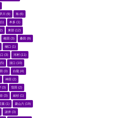
早川
(9)
旭
(6)
(1)
本多
(1)
2)
東部
(12)
根田
(3)
桑田
(9)
樋口
(1)
江口
(3)
河村
(11)
(5)
濵口
(10)
田
(3)
白龍
(4)
神田
(2)
げ
(3)
窪田
(2)
谷
(3)
綾杉
(1)
若葉
(1)
菱山六
(19)
諸井
(3)