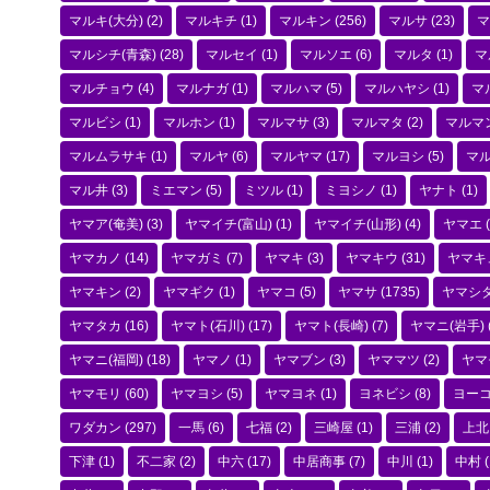
マルキ(大分)
(2)
マルキチ
(1)
マルキン
(256)
マルサ
(23)
マ
マルシチ(青森)
(28)
マルセイ
(1)
マルソエ
(6)
マルタ
(1)
マ
マルチョウ
(4)
マルナガ
(1)
マルハマ
(5)
マルハヤシ
(1)
マ
マルビシ
(1)
マルホン
(1)
マルマサ
(3)
マルマタ
(2)
マルマ
マルムラサキ
(1)
マルヤ
(6)
マルヤマ
(17)
マルヨシ
(5)
マ
マル井
(3)
ミエマン
(5)
ミツル
(1)
ミヨシノ
(1)
ヤナト
(1)
ヤマア(奄美)
(3)
ヤマイチ(富山)
(1)
ヤマイチ(山形)
(4)
ヤマエ
(
ヤマカノ
(14)
ヤマガミ
(7)
ヤマキ
(3)
ヤマキウ
(31)
ヤマキ
ヤマキン
(2)
ヤマギク
(1)
ヤマコ
(5)
ヤマサ
(1735)
ヤマシ
ヤマタカ
(16)
ヤマト(石川)
(17)
ヤマト(長崎)
(7)
ヤマニ(岩手)
ヤマニ(福岡)
(18)
ヤマノ
(1)
ヤマブン
(3)
ヤママツ
(2)
ヤマ
ヤマモリ
(60)
ヤマヨシ
(5)
ヤマヨネ
(1)
ヨネビシ
(8)
ヨー
ワダカン
(297)
一馬
(6)
七福
(2)
三崎屋
(1)
三浦
(2)
上北
下津
(1)
不二家
(2)
中六
(17)
中居商事
(7)
中川
(1)
中村
(