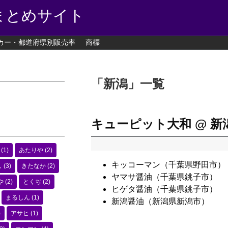
まとめサイト
カー・都道府県別販売率
商標
「
新潟
」
一覧
キューピット大和 @ 新
(1)
あたりや
(2)
キッコーマン（千葉県野田市）
し
(3)
きたなか
(2)
ヤマサ醤油（千葉県銚子市）
や
(2)
とくぢ
(2)
ヒゲタ醤油（千葉県銚子市）
まるしん
(1)
新潟醤油（新潟県新潟市）
)
アサヒ
(1)