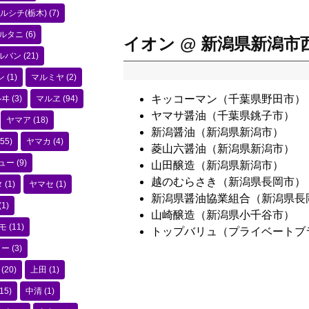
ルシチ(栃木)
(7)
ルタニ
(6)
イオン @ 新潟県新潟市
ルバン
(21)
ン
(1)
マルミヤ
(2)
キッコーマン（千葉県野田市）
ルヰ
(3)
マルヱ
(94)
ヤマサ醤油（千葉県銚子市）
ヤマア
(18)
新潟醤油（新潟県新潟市）
55)
ヤマカ
(4)
菱山六醤油（新潟県新潟市）
ュー
(9)
山田醸造（新潟県新潟市）
越のむらさき（新潟県長岡市）
タ
(1)
ヤマセ
(1)
新潟県醤油協業組合（新潟県長
(1)
山崎醸造（新潟県小千谷市）
モ
(11)
トップバリュ（プライベートブ
コー
(3)
(20)
上田
(1)
15)
中清
(1)