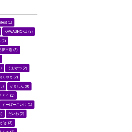
dest
(1)
KAWASHOKU
(3)
a
(2)
る夢市場
(3)
)
うおかつ
(2)
おくやま
(2)
(3)
かましん
(8)
さとう
(1)
すーぱーこいけ
(1)
1)
だいわ
(2)
がき
(3)