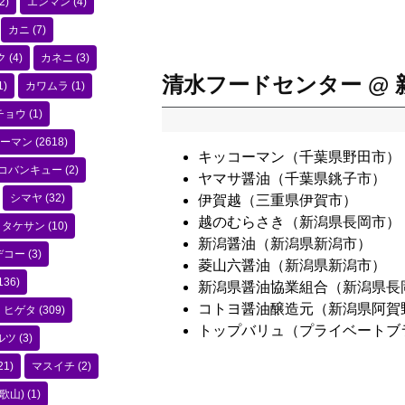
2)
エンマン
(4)
カニ
(7)
ク
(4)
カネニ
(3)
清水フードセンター @
1)
カワムラ
(1)
チョウ
(1)
ーマン
(2618)
キッコーマン（千葉県野田市）
コバンキュー
(2)
ヤマサ醤油（千葉県銚子市）
シマヤ
(32)
伊賀越（三重県伊賀市）
越のむらさき（新潟県長岡市）
タケサン
(10)
新潟醤油（新潟県新潟市）
デコー
(3)
菱山六醤油（新潟県新潟市）
136)
新潟県醤油協業組合（新潟県長
コトヨ醤油醸造元（新潟県阿賀
ヒゲタ
(309)
トップバリュ（プライベートブ
ルツ
(3)
21)
マスイチ
(2)
歌山)
(1)