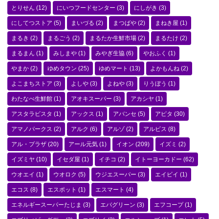
とりせん
(12)
にいつフードセンター
(3)
にしがき
(3)
にしてつストア
(5)
まいづる
(2)
まつばや
(2)
まねき屋
(1)
まるき
(2)
まるごう
(2)
まるたか生鮮市場
(2)
まるたけ
(2)
まるまん
(1)
みしまや
(1)
みやぎ生協
(6)
やおふく
(1)
やまか
(2)
ゆめタウン
(25)
ゆめマート
(13)
よかもんね
(2)
よこまちストア
(3)
よしや
(3)
よねや
(3)
りうぼう
(1)
わたなべ生鮮館
(1)
アオキスーパー
(3)
アカシヤ
(1)
アスタラビスタ
(1)
アックス
(1)
アバンセ
(5)
アピタ
(30)
アマノパークス
(2)
アルク
(6)
アルゾ
(2)
アルビス
(8)
アル・プラザ
(20)
アール元気
(1)
イオン
(209)
イズミ
(2)
イズミヤ
(10)
イセダ屋
(1)
イチコ
(2)
イトーヨーカドー
(62)
ウオエイ
(1)
ウオロク
(5)
ウジエスーパー
(3)
エイビイ
(1)
エコス
(8)
エスポット
(1)
エスマート
(4)
エネルギースーパーたじま
(3)
エバグリーン
(3)
エフコープ
(1)