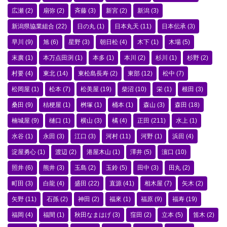
広瀬
(2)
扇弥
(2)
斉藤
(3)
新宮
(2)
新潟
(3)
新潟県協業組合
(22)
日の丸
(1)
日本丸天
(11)
日本伝承
(3)
早川
(9)
旭
(6)
星野
(3)
朝日松
(4)
木下
(1)
木場
(5)
末廣
(1)
本万点田渕
(1)
本多
(1)
本川
(2)
杉川
(1)
杉野
(2)
村要
(4)
東北
(14)
東松島長寿
(2)
東部
(12)
松中
(7)
松岡屋
(1)
松本
(7)
松美屋
(19)
柴沼
(10)
栄
(1)
根田
(3)
桑田
(9)
桔梗屋
(1)
桝塚
(1)
桶本
(1)
森山
(3)
森田
(18)
楠城屋
(9)
樋口
(1)
横山
(3)
橘
(4)
正田
(211)
水上
(1)
水谷
(1)
永田
(3)
江口
(3)
河村
(11)
河野
(1)
浜田
(4)
淀屋勇心
(1)
渡辺
(2)
港屋木山
(1)
澤井
(5)
濵口
(10)
照井
(6)
熊井
(3)
玉島
(2)
玉鈴
(5)
田中
(3)
田丸
(2)
町田
(3)
白龍
(4)
盛田
(22)
直源
(41)
相木屋
(7)
矢木
(2)
矢野
(11)
石孫
(2)
神田
(2)
福來
(1)
福原
(9)
福寿
(19)
福岡
(4)
福間
(1)
秋田なまはげ
(3)
窪田
(2)
立本
(5)
笛木
(2)