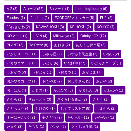
A-Z
(3)
Aコープ
(52)
Beマート
(1)
bloomingbloomy
(6)
Foodest
(1)
foodium
(2)
FOODOFFストッカー
(5)
FUJI
(8)
JAおきなわ
(2)
KAWASHOKU
(3)
KEIHOKU
(2)
KOHYO
(7)
KOマート
(1)
LIVIN
(4)
Mikawaya
(2)
Odakyu OX
(12)
PLANT
(2)
TAIRAYA
(8)
あおき
(2)
あんくる夢市場
(3)
いかりスーパー
(1)
いさみ屋
(2)
いずみ市民生協
(2)
いちい
(2)
いちやまマート
(3)
いとく
(6)
いなげや
(27)
いばらきコープ
(1)
うおかつ
(2)
うおとみ
(1)
うおまつ
(1)
おかじま
(1)
おかやまコープ
(1)
おくやま
(2)
おっ母さん
(5)
おどや
(2)
おーばん
(4)
かじ惣
(1)
かねひで
(3)
かましん
(8)
かわねや
(1)
きむら
(1)
ぎゅーとら
(3)
さくら野百貨店
(2)
さとう
(1)
さとちょう
(4)
しげのや
(1)
しずてつストア
(8)
しまむら
(2)
すーぱーこいけ
(1)
せんどう
(3)
たいらや
(11)
たからや
(1)
たまや
(3)
たもり
(1)
だいわ
(2)
とくしま生協
(1)