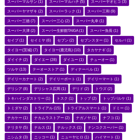
スーパーマルサン
(1)
スーパーマルハチ
(5)
スーパーヤオヒコ
(3)
スーパーヤマザキ
(2)
スーパーラック
(1)
スーパー三和
(9)
スーパー三徳
(7)
スーパー三心
(2)
スーパー丸幸
(1)
スーパー大津
(2)
スーパー生鮮館TAIGA
(1)
スーパー魚長
(1)
セイブ
(1)
セイミヤ
(6)
セブン
(2)
セブンスター
(1)
セルバ
(1)
タイヨー(茨城)
(7)
タイヨー(鹿児島)
(10)
タカヤナギ
(1)
ダイイチ
(2)
ダイエー
(28)
ダイユー
(1)
チューオー
(1)
ツルヤ
(13)
テーオーストア
(1)
ディナーベル
(1)
デイリーカナート
(2)
デイリーポート
(1)
デイリーマート
(1)
デリシア
(8)
デリシャス広岡
(1)
デリド
(2)
トウズ
(2)
トキハインダストリー
(1)
トスク
(1)
トップ
(2)
トップパルケ
(1)
トミダヤ
(2)
トライアル
(15)
トライアルスマート
(1)
ドミー
(1)
ナカケー
(1)
ナカムラストアー
(2)
ナガノヤ
(1)
ナフコ
(1)
ナリタヤ
(5)
ナルス
(1)
ナルックス
(1)
ナンコクスーパー
(1)
ニシムタ
(3)
ニッコー
(1)
ニューヤヒロ
(1)
ハイマート
(1)