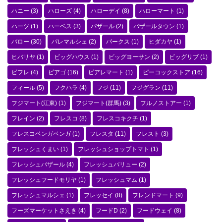
ハニー
(3)
ハローズ
(4)
ハローデイ
(8)
ハローマート
(1)
ハーツ
(1)
ハーベス
(3)
バザール
(2)
バザールタウン
(1)
バロー
(30)
パレマルシェ
(2)
パークス
(1)
ヒダカヤ
(1)
ヒバリヤ
(1)
ビッグハウス
(1)
ビッグヨーサン
(2)
ビッグリブ
(1)
ビフレ
(4)
ピアゴ
(16)
ピアレマート
(1)
ピーコックストア
(16)
フィール
(5)
フクハラ
(4)
フジ
(11)
フジグラン
(11)
フジマート(江東)
(1)
フジマート(群馬)
(3)
フルノストアー
(1)
フレイン
(2)
フレスコ
(8)
フレスコキクチ
(1)
フレスコベンガベンガ
(1)
フレスタ
(11)
フレスト
(3)
フレッシュくまい
(1)
フレッシュショップトマト
(1)
フレッシュバザール
(4)
フレッシュバリュー
(2)
フレッシュフードモリヤ
(1)
フレッシュマム
(1)
フレッシュマルシェ
(1)
フレッセイ
(8)
フレンドマート
(9)
フーズマーケットさえき
(4)
フードD
(2)
フードウェイ
(8)