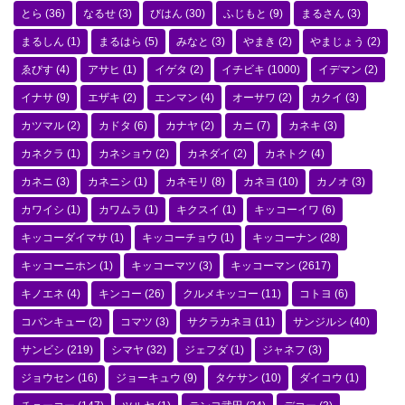
とら
(36)
なるせ
(3)
びはん
(30)
ふじもと
(9)
まるさん
(3)
まるしん
(1)
まるはら
(5)
みなと
(3)
やまき
(2)
やまじょう
(2)
ゑびす
(4)
アサヒ
(1)
イゲタ
(2)
イチビキ
(1000)
イデマン
(2)
イナサ
(9)
エザキ
(2)
エンマン
(4)
オーサワ
(2)
カクイ
(3)
カツマル
(2)
カドタ
(6)
カナヤ
(2)
カニ
(7)
カネキ
(3)
カネクラ
(1)
カネショウ
(2)
カネダイ
(2)
カネトク
(4)
カネニ
(3)
カネニシ
(1)
カネモリ
(8)
カネヨ
(10)
カノオ
(3)
カワイシ
(1)
カワムラ
(1)
キクスイ
(1)
キッコーイワ
(6)
キッコーダイマサ
(1)
キッコーチョウ
(1)
キッコーナン
(28)
キッコーニホン
(1)
キッコーマツ
(3)
キッコーマン
(2617)
キノエネ
(4)
キンコー
(26)
クルメキッコー
(11)
コトヨ
(6)
コバンキュー
(2)
コマツ
(3)
サクラカネヨ
(11)
サンジルシ
(40)
サンビシ
(219)
シマヤ
(32)
ジェフダ
(1)
ジャネフ
(3)
ジョウセン
(16)
ジョーキュウ
(9)
タケサン
(10)
ダイコウ
(1)