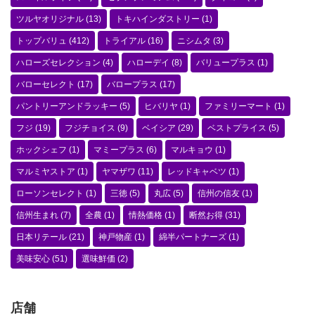
ツルヤオリジナル
(13)
トキハインダストリー
(1)
トップバリュ
(412)
トライアル
(16)
ニシムタ
(3)
ハローズセレクション
(4)
ハローデイ
(8)
バリュープラス
(1)
バローセレクト
(17)
バロープラス
(17)
パントリーアンドラッキー
(5)
ヒバリヤ
(1)
ファミリーマート
(1)
フジ
(19)
フジチョイス
(9)
ベイシア
(29)
ベストプライス
(5)
ホックシェフ
(1)
マミープラス
(6)
マルキョウ
(1)
マルミヤストア
(1)
ヤマザワ
(11)
レッドキャベツ
(1)
ローソンセレクト
(1)
三徳
(5)
丸広
(5)
信州の信友
(1)
信州生まれ
(7)
全農
(1)
情熱価格
(1)
断然お得
(31)
日本リテール
(21)
神戸物産
(1)
綿半パートナーズ
(1)
美味安心
(51)
選味鮮価
(2)
店舗