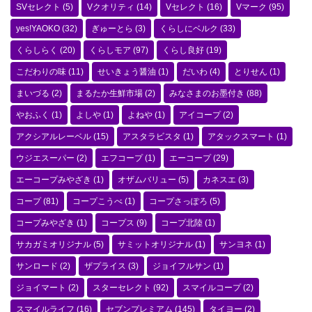
SVセレクト
(5)
Vクオリティ
(14)
Vセレクト
(16)
Vマーク
(95)
yes!YAOKO
(32)
ぎゅーとら
(3)
くらしにベルク
(33)
くらしらく
(20)
くらしモア
(97)
くらし良好
(19)
こだわりの味
(11)
せいきょう醤油
(1)
だいわ
(4)
とりせん
(1)
まいづる
(2)
まるたか生鮮市場
(2)
みなさまのお墨付き
(88)
やおふく
(1)
よしや
(1)
よねや
(1)
アイコープ
(2)
アクシアルレーベル
(15)
アスタラビスタ
(1)
アタックスマート
(1)
ウジエスーパー
(2)
エフコープ
(1)
エーコープ
(29)
エーコープみやざき
(1)
オザムバリュー
(5)
カネスエ
(3)
コープ
(81)
コープこうべ
(1)
コープさっぽろ
(5)
コープみやざき
(1)
コープス
(9)
コープ北陸
(1)
サカガミオリジナル
(5)
サミットオリジナル
(1)
サンヨネ
(1)
サンロード
(2)
ザプライス
(3)
ジョイフルサン
(1)
ジョイマート
(2)
スターセレクト
(92)
スマイルコープ
(2)
スマイルライフ
(16)
セブンプレミアム
(145)
タイヨー
(2)