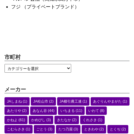
フジ （プライベートブランド）
市町村
メーカー
JAしまね
(1)
JA松山市
(2)
JA櫛引農工連
(1)
あぐりんやまがた
(1)
あたりや
(2)
あなん谷
(44)
いちまる
(11)
いわて
(8)
かねよ
(61)
かめびし
(3)
きたなか
(2)
くれさき
(1)
こむらさき
(1)
ごとう
(3)
たつ乃屋
(3)
ときわや
(2)
とくぢ
(2)