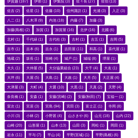
伊賀越
(187)
伊那
(1)
伊集院
(3)
佐々長
(27)
佐伯
(13)
佐吉
(2)
佐星
(1)
佐藤
(10)
信州諏訪
(1)
光浦
(3)
入正
(3)
八二
(1)
八木澤
(9)
内池
(18)
内藤
(7)
加藤
(3)
加藤(島根)
(2)
加賀
(1)
加賀屋
(16)
北伊
(16)
北國
(6)
北村
(1)
千代緑
(1)
古代柱
(3)
古村
(1)
吉五
(1)
吉岡
(5)
吉市
(1)
吉本
(6)
吉永
(1)
吉田屋
(11)
和高
(1)
喜代屋
(1)
地蔵
(2)
坂長
(1)
垣崎
(4)
城戸
(1)
城端
(8)
堺屋
(1)
大久
(1)
大仲屋
(5)
大分協業組合
(23)
大千
(4)
大友
(1)
大坪
(6)
大屋
(5)
大島
(1)
大政
(1)
大月
(5)
大正屋
(4)
大津屋
(3)
大町
(4)
大醤
(10)
大黒
(1)
天真
(2)
天野
(4)
奈良橋
(1)
安森
(1)
安藤(宮崎)
(2)
安藤(秋田)
(7)
宝福一
(1)
室次
(1)
宮居
(3)
宮島
(94)
宮田
(3)
富士正
(1)
寺岡
(8)
小川
(3)
小林
(2)
小野甚
(4)
山さきや
(6)
山元
(18)
山内
(22)
山崎
(20)
山形屋
(1)
山本
(13)
山田
(3)
岡松
(1)
岡田
(1)
岩永
(11)
平与
(7)
平山
(4)
平野(宮城)
(1)
平野(島根)
(6)