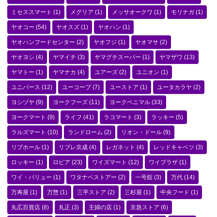
ミセススマート
(1)
メグリア
(1)
メッサオークワ
(1)
モリナガ
(1)
ヤオコー
(54)
ヤオスズ
(1)
ヤオハン
(1)
ヤオハンフードセンター
(2)
ヤオフジ
(1)
ヤオマサ
(2)
ヤオヨシ
(4)
ヤマイチ
(3)
ヤマグチスーパー
(1)
ヤマザワ
(13)
ヤマトー
(1)
ヤマナカ
(4)
ユアーズ
(2)
ユニオン
(1)
ユニバース
(12)
ユーコープ
(7)
ユーストア
(1)
ユータカラヤ
(2)
ヨシヅヤ
(9)
ヨークフーズ
(11)
ヨークベニマル
(33)
ヨークマート
(9)
ライフ
(41)
ラコマート
(3)
ラッキー
(5)
ラルズマート
(10)
ランドローム
(2)
リオン・ドール
(9)
リブホール
(1)
リブレ京成
(4)
レガネット
(4)
レッドキャベツ
(3)
ロッキー
(1)
ロピア
(23)
ワイズマート
(12)
ワイプラザ
(1)
ワイ・バリュー
(1)
ワタナベストアー
(2)
一号舘
(3)
万代
(14)
万寿屋
(1)
万惣
(1)
三平ストア
(2)
三杉屋
(1)
中央フード
(1)
丸広百貨店
(8)
丸正
(3)
主婦の店
(1)
京急ストア
(6)