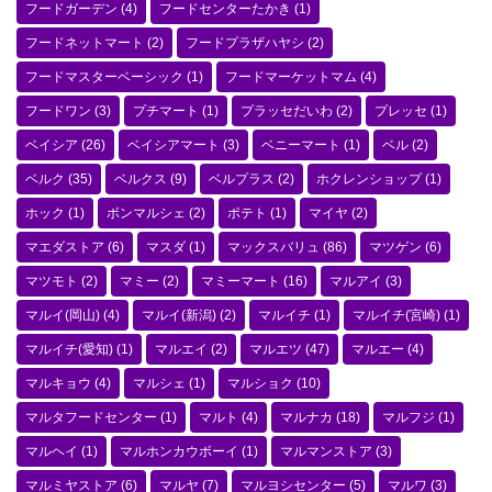
フードガーデン
(4)
フードセンターたかき
(1)
フードネットマート
(2)
フードプラザハヤシ
(2)
フードマスターベーシック
(1)
フードマーケットマム
(4)
フードワン
(3)
プチマート
(1)
プラッセだいわ
(2)
プレッセ
(1)
ベイシア
(26)
ベイシアマート
(3)
ベニーマート
(1)
ベル
(2)
ベルク
(35)
ベルクス
(9)
ベルプラス
(2)
ホクレンショップ
(1)
ホック
(1)
ボンマルシェ
(2)
ポテト
(1)
マイヤ
(2)
マエダストア
(6)
マスダ
(1)
マックスバリュ
(86)
マツゲン
(6)
マツモト
(2)
マミー
(2)
マミーマート
(16)
マルアイ
(3)
マルイ(岡山)
(4)
マルイ(新潟)
(2)
マルイチ
(1)
マルイチ(宮崎)
(1)
マルイチ(愛知)
(1)
マルエイ
(2)
マルエツ
(47)
マルエー
(4)
マルキョウ
(4)
マルシェ
(1)
マルショク
(10)
マルタフードセンター
(1)
マルト
(4)
マルナカ
(18)
マルフジ
(1)
マルヘイ
(1)
マルホンカウボーイ
(1)
マルマンストア
(3)
マルミヤストア
(6)
マルヤ
(7)
マルヨシセンター
(5)
マルワ
(3)