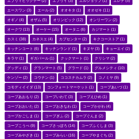
エブリィビッグデー
(2)
エブリイ
(3)
エルショップ
(1)
エレナ
(5)
エースワン
(3)
エール
(2)
オオキタ
(1)
オオゼキ
(11)
オギノ
(4)
オザム
(5)
オリンピック
(12)
オンリーワン
(2)
オークワ
(13)
オーケー
(15)
オータニ
(6)
カジマート
(1)
カスミ
(38)
カネスエ
(4)
カブセンター
(2)
キクコーストア
(1)
キッチンコート
(6)
キッチンランド
(1)
キヌヤ
(3)
キョーエイ
(2)
キラヤ
(1)
ギガパール
(1)
クックマート
(1)
クリシマ
(2)
グッディ
(1)
グランマート
(5)
グラード
(1)
グルメシティ
(10)
ケンゾー
(2)
コウナン
(1)
ココスナカムラ
(2)
コノミヤ
(9)
コモディイイダ
(13)
コンフォートマーケット
(1)
コープあいづ
(1)
コープあおもり
(2)
コープいわて
(3)
コープえひめ
(1)
コープおおいた
(2)
コープおきなわ
(1)
コープかがわ
(4)
コープかごしま
(1)
コープぎふ
(2)
コープぐんま
(2)
コープこうべ
(9)
コープさっぽろ
(14)
コープふくしま
(3)
コープみやざき
(1)
コープみらい
(16)
コープやまぐち
(2)