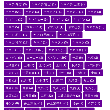
ヤマア(奄美)
(3)
ヤマイチ(富山)
(1)
ヤマイチ(山形)
(4)
ヤマエ
(55)
ヤマカ
(4)
ヤマカノ
(14)
ヤマガミ
(7)
ヤマキ
(3)
ヤマキウ
(31)
ヤマキュー
(9)
ヤマキン
(2)
ヤマギク
(1)
ヤマコ
(5)
ヤマサ
(1734)
ヤマシタ
(1)
ヤマセ
(1)
ヤマタカ
(16)
ヤマト(石川)
(17)
ヤマト(長崎)
(7)
ヤマニ(岩手)
(1)
ヤマニ(福岡)
(18)
ヤマノ
(1)
ヤマブン
(3)
ヤママツ
(2)
ヤマモ
(11)
ヤマモリ
(60)
ヤマヨシ
(5)
ヤマヨネ
(1)
ヨネビシ
(8)
ヨーコー
(3)
ワダカン
(297)
一馬
(6)
七福
(2)
三崎屋
(1)
三浦
(2)
上北
(20)
上田
(1)
下津
(1)
不二家
(2)
中六
(17)
中居商事
(7)
中川
(1)
中村
(15)
中清
(1)
中藤
(1)
中野
(1)
丸共
(4)
丸十
(17)
丸善
(4)
丸尾
(9)
丸山
(2)
丸島
(10)
丸新
(4)
丸昌
(2)
丸正
(38)
丸福
(4)
丸秀
(3)
久原
(11)
二反田
(5)
二宮
(22)
二豊協業組合
(2)
五日市
(6)
井ゲタ
(8)
井上(島根)
(1)
井上(神奈川)
(1)
今井
(2)
今野
(33)