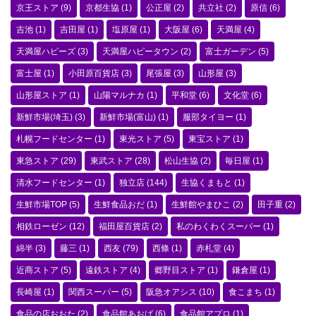
京王ストア
(9)
京都生協
(1)
公正屋
(2)
共立社
(2)
原信
(6)
吉池
(1)
吉田屋
(1)
塩原屋
(1)
大阪屋
(6)
天満屋
(4)
天満屋ハピーズ
(3)
天満屋ハピータウン
(2)
富士ガーデン
(5)
富士屋
(1)
小田原百貨店
(3)
尾張屋
(3)
山形屋
(3)
山形屋ストア
(1)
山陽マルナカ
(1)
平和堂
(6)
文化堂
(6)
新鮮市場(埼玉)
(3)
新鮮市場(富山)
(1)
服部タイヨー
(1)
札幌フードセンター
(1)
東光ストア
(5)
東宝ストア
(1)
東急ストア
(29)
東武ストア
(28)
松山生協
(2)
毎日屋
(1)
清水フードセンター
(1)
独立店
(144)
生協くまもと
(1)
生鮮市場TOP
(5)
生鮮食品おだ
(1)
生鮮館やまひこ
(2)
田子重
(2)
相鉄ローゼン
(12)
福田屋百貨店
(2)
私のわくわくスーパー
(1)
綿半
(3)
藤三
(1)
西友
(79)
西條
(1)
赤札堂
(4)
近商ストア
(5)
遠鉄ストア
(4)
郷野目ストア
(1)
鎌倉屋
(1)
長崎屋
(1)
関西スーパー
(5)
阪急オアシス
(10)
食こまち
(1)
食品の店おおた
(2)
食品館あおば
(6)
食品館アプロ
(1)