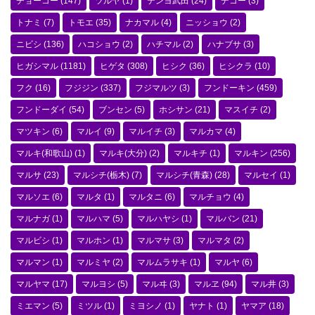
チョーコー
(147)
ツルヤ
(1)
テンヨ武田
(24)
デコー
(3)
トナミ
(7)
トモエ
(35)
ナカマル
(4)
ニッショウ
(2)
ニビシ
(136)
ハコショウ
(2)
ハチマル
(2)
ハナブサ
(3)
ヒガシマル
(1181)
ヒゲタ
(308)
ヒシク
(36)
ヒシクラ
(10)
フク
(16)
フジジン
(337)
フジマルツ
(3)
フンドーキン
(459)
フンドーダイ
(54)
ブンセン
(5)
ホシサン
(21)
マスイチ
(2)
マツキン
(6)
マルイ
(9)
マルイチ
(3)
マルカマ
(4)
マルキ(和歌山)
(1)
マルキ(大分)
(2)
マルキチ
(1)
マルキン
(256)
マルサ
(23)
マルシチ(栃木)
(7)
マルシチ(青森)
(28)
マルセイ
(1)
マルソエ
(6)
マルタ
(1)
マルタニ
(6)
マルチョウ
(4)
マルナガ
(1)
マルハマ
(5)
マルハヤシ
(1)
マルバン
(21)
マルビシ
(1)
マルホン
(1)
マルマサ
(3)
マルマタ
(2)
マルマン
(1)
マルミヤ
(2)
マルムラサキ
(1)
マルヤ
(6)
マルヤマ
(17)
マルヨシ
(5)
マルヰ
(3)
マルヱ
(94)
マル井
(3)
ミエマン
(5)
ミツル
(1)
ミヨシノ
(1)
ヤナト
(1)
ヤマア
(18)