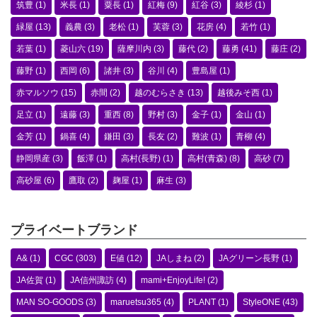
筑豊
(1)
米長
(1)
粟長
(1)
紅梅
(9)
紅谷
(3)
綾杉
(1)
緑屋
(13)
義農
(3)
老松
(1)
芙蓉
(3)
花房
(4)
若竹
(1)
若葉
(1)
菱山六
(19)
薩摩川内
(3)
藤代
(2)
藤勇
(41)
藤庄
(2)
藤野
(1)
西岡
(6)
諸井
(3)
谷川
(4)
豊島屋
(1)
赤マルソウ
(15)
赤間
(2)
越のむらさき
(13)
越後みそ西
(1)
足立
(1)
遠藤
(3)
重西
(8)
野村
(3)
金子
(1)
金山
(1)
金芳
(1)
鍋喜
(4)
鎌田
(3)
長友
(2)
難波
(1)
青柳
(4)
静岡県産
(3)
飯澤
(1)
高村(長野)
(1)
高村(青森)
(8)
高砂
(7)
高砂屋
(6)
鷹取
(2)
麹屋
(1)
麻生
(3)
プライベートブランド
A&
(1)
CGC
(303)
E値
(12)
JAしまね
(2)
JAグリーン長野
(1)
JA佐賀
(1)
JA信州諏訪
(4)
mami+EnjoyLife!
(2)
MAN SO-GOODS
(3)
maruetsu365
(4)
PLANT
(1)
StyleONE
(43)