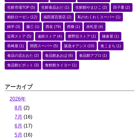
生鮮市場TOP
(5)
生鮮食品おだ
(1)
生鮮館やまひこ
(2)
田子重
(2)
相鉄ローゼン
(12)
福田屋百貨店
(2)
私のわくわくスーパー
(1)
綿半
(3)
藤三
(1)
西友
(79)
西條
(1)
赤札堂
(4)
近商ストア
(5)
遠鉄ストア
(4)
郷野目ストア
(1)
鎌倉屋
(1)
長崎屋
(1)
関西スーパー
(5)
阪急オアシス
(10)
食こまち
(1)
食品の店おおた
(2)
食品館あおば
(6)
食品館アプロ
(1)
食品館ピボット
(3)
食鮮館タイヨー
(1)
アーカイブ
2026年
8月
(2)
7月
(16)
6月
(17)
5月
(16)