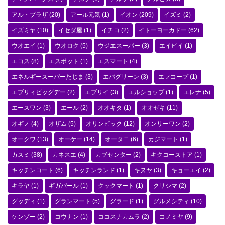
アル・プラザ
(20)
アール元気
(1)
イオン
(209)
イズミ
(2)
イズミヤ
(10)
イセダ屋
(1)
イチコ
(2)
イトーヨーカドー
(62)
ウオエイ
(1)
ウオロク
(5)
ウジエスーパー
(3)
エイビイ
(1)
エコス
(8)
エスポット
(1)
エスマート
(4)
エネルギースーパーたじま
(3)
エバグリーン
(3)
エフコープ
(1)
エブリィビッグデー
(2)
エブリイ
(3)
エルショップ
(1)
エレナ
(5)
エースワン
(3)
エール
(2)
オオキタ
(1)
オオゼキ
(11)
オギノ
(4)
オザム
(5)
オリンピック
(12)
オンリーワン
(2)
オークワ
(13)
オーケー
(14)
オータニ
(6)
カジマート
(1)
カスミ
(38)
カネスエ
(4)
カブセンター
(2)
キクコーストア
(1)
キッチンコート
(6)
キッチンランド
(1)
キヌヤ
(3)
キョーエイ
(2)
キラヤ
(1)
ギガパール
(1)
クックマート
(1)
クリシマ
(2)
グッディ
(1)
グランマート
(5)
グラード
(1)
グルメシティ
(10)
ケンゾー
(2)
コウナン
(1)
ココスナカムラ
(2)
コノミヤ
(9)