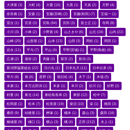
大津屋
(3)
大町
(4)
大醤
(10)
大黒
(1)
天真
(2)
天野
(4)
奈良橋
(1)
安森
(1)
安藤(宮崎)
(2)
安藤(秋田)
(7)
宝福一
(1)
室次
(1)
宮居
(3)
宮島
(94)
宮田
(3)
富士正
(1)
寺岡
(8)
小川
(3)
小林
(2)
小野甚
(4)
山さきや
(6)
山元
(18)
山内
(22)
山崎
(20)
山形屋
(1)
山本
(13)
山田
(3)
岡松
(1)
岡田
(1)
岩永
(11)
平与
(7)
平山
(4)
平野(宮城)
(1)
平野(島根)
(6)
広瀬
(2)
扇弥
(2)
斉藤
(3)
新宮
(2)
新潟
(3)
新潟県協業組合
(22)
日の丸
(1)
日本丸天
(11)
日本伝承
(3)
早川
(9)
旭
(6)
星野
(3)
朝日松
(4)
木下
(1)
木場
(5)
末廣
(1)
本万点田渕
(1)
本多
(1)
本川
(2)
杉川
(1)
杉野
(2)
村要
(4)
東北
(14)
東松島長寿
(2)
東部
(12)
松中
(7)
松岡屋
(1)
松本
(7)
松美屋
(19)
柴沼
(10)
栄
(1)
根田
(3)
桑田
(9)
桔梗屋
(1)
桝塚
(1)
桶本
(1)
森山
(3)
森田
(18)
楠城屋
(9)
樋口
(1)
横山
(3)
橘
(4)
正田
(212)
水上
(1)