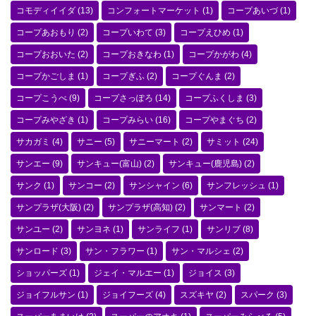
コモディイイダ
(13)
コンフォートマーケット
(1)
コープあいづ
(1)
コープあおもり
(2)
コープいわて
(3)
コープえひめ
(1)
コープおおいた
(2)
コープおきなわ
(1)
コープかがわ
(4)
コープかごしま
(1)
コープぎふ
(2)
コープぐんま
(2)
コープこうべ
(9)
コープさっぽろ
(14)
コープふくしま
(3)
コープみやざき
(1)
コープみらい
(16)
コープやまぐち
(2)
サカガミ
(4)
サニー
(5)
サニーマート
(2)
サミット
(24)
サンエー
(9)
サンキュー(富山)
(2)
サンキュー(鹿児島)
(2)
サンク
(1)
サンコー
(2)
サンシャイン
(6)
サンフレッシュ
(1)
サンプラザ(大阪)
(2)
サンプラザ(高知)
(2)
サンマート
(2)
サンユー
(2)
サンヨネ
(1)
サンライフ
(1)
サンリブ
(8)
サンロード
(3)
サン・フラワー
(1)
サン・マルシェ
(2)
ショッパーズ
(1)
ジェイ・マルエー
(1)
ジョイス
(3)
ジョイフルサン
(1)
ジョイフーズ
(4)
スズキヤ
(2)
スパーク
(3)