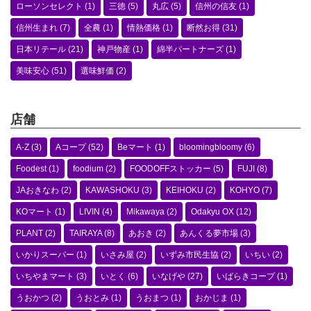
ローソンセレクト
(1)
三徳
(5)
丸広
(5)
信州の信友
(1)
信州生まれ
(7)
全農
(1)
情熱価格
(1)
断然お得
(31)
日本リテール
(21)
神戸物産
(1)
綿半パートナーズ
(1)
美味安心
(51)
選味鮮価
(2)
店舗
A-Z
(3)
Aコープ
(52)
Beマート
(1)
bloomingbloomy
(6)
Foodest
(1)
foodium
(2)
FOODOFFストッカー
(5)
FUJI
(8)
JAおきなわ
(2)
KAWASHOKU
(3)
KEIHOKU
(2)
KOHYO
(7)
KOマート
(1)
LIVIN
(4)
Mikawaya
(2)
Odakyu OX
(12)
PLANT
(2)
TAIRAYA
(8)
あおき
(2)
あんくる夢市場
(3)
いかりスーパー
(1)
いさみ屋
(2)
いずみ市民生協
(2)
いちい
(2)
いちやまマート
(3)
いとく
(6)
いなげや
(27)
いばらきコープ
(1)
うおかつ
(2)
うおとみ
(1)
うおまつ
(1)
おかじま
(1)