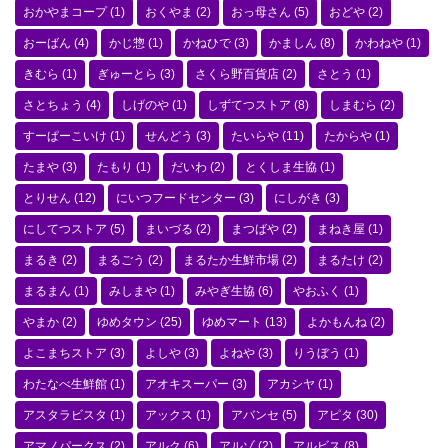
おかやまコープ
(1)
おくやま
(2)
おっ母さん
(5)
おどや
(2)
おーばん
(4)
かじ惣
(1)
かねひで
(3)
かましん
(8)
かわねや
(1)
きむら
(1)
ぎゅーとら
(3)
さくら野百貨店
(2)
さとう
(1)
さとちょう
(4)
しげのや
(1)
しずてつストア
(8)
しまむら
(2)
すーぱーこいけ
(1)
せんどう
(3)
たいらや
(11)
たからや
(1)
たまや
(3)
たもり
(1)
だいわ
(2)
とくしま生協
(1)
とりせん
(12)
にいつフードセンター
(3)
にしがき
(3)
にしてつストア
(5)
まいづる
(2)
まつばや
(2)
まねき屋
(1)
まるき
(2)
まるごう
(2)
まるたか生鮮市場
(2)
まるたけ
(2)
まるまん
(1)
みしまや
(1)
みやぎ生協
(6)
やおふく
(1)
やまか
(2)
ゆめタウン
(25)
ゆめマート
(13)
よかもんね
(2)
よこまちストア
(3)
よしや
(3)
よねや
(3)
りうぼう
(1)
わたなべ生鮮館
(1)
アオキスーパー
(3)
アカシヤ
(1)
アスタラビスタ
(1)
アックス
(1)
アバンセ
(5)
アピタ
(30)
アマノパークス
(2)
アルク
(6)
アルゾ
(2)
アルビス
(8)