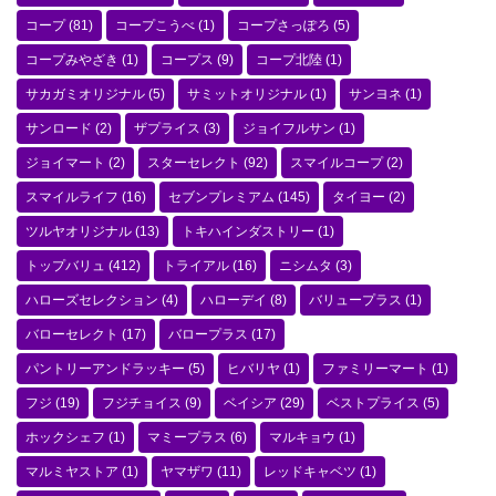
コープ
(81)
コープこうべ
(1)
コープさっぽろ
(5)
コープみやざき
(1)
コープス
(9)
コープ北陸
(1)
サカガミオリジナル
(5)
サミットオリジナル
(1)
サンヨネ
(1)
サンロード
(2)
ザプライス
(3)
ジョイフルサン
(1)
ジョイマート
(2)
スターセレクト
(92)
スマイルコープ
(2)
スマイルライフ
(16)
セブンプレミアム
(145)
タイヨー
(2)
ツルヤオリジナル
(13)
トキハインダストリー
(1)
トップバリュ
(412)
トライアル
(16)
ニシムタ
(3)
ハローズセレクション
(4)
ハローデイ
(8)
バリュープラス
(1)
バローセレクト
(17)
バロープラス
(17)
パントリーアンドラッキー
(5)
ヒバリヤ
(1)
ファミリーマート
(1)
フジ
(19)
フジチョイス
(9)
ベイシア
(29)
ベストプライス
(5)
ホックシェフ
(1)
マミープラス
(6)
マルキョウ
(1)
マルミヤストア
(1)
ヤマザワ
(11)
レッドキャベツ
(1)