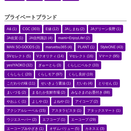
プライベートブランド
A&
(1)
CGC
(303)
E値
(12)
JAしまね
(2)
JAグリーン長野
(1)
JA佐賀
(1)
JA信州諏訪
(4)
mami+EnjoyLife!
(2)
MAN SO-GOODS
(3)
maruetsu365
(4)
PLANT
(1)
StyleONE
(43)
SVセレクト
(5)
Vクオリティ
(14)
Vセレクト
(16)
Vマーク
(95)
yes!YAOKO
(32)
ぎゅーとら
(3)
くらしにベルク
(33)
くらしらく
(20)
くらしモア
(97)
くらし良好
(19)
こだわりの味
(11)
せいきょう醤油
(1)
だいわ
(4)
とりせん
(1)
まいづる
(2)
まるたか生鮮市場
(2)
みなさまのお墨付き
(88)
やおふく
(1)
よしや
(1)
よねや
(1)
アイコープ
(2)
アクシアルレーベル
(15)
アスタラビスタ
(1)
アタックスマート
(1)
ウジエスーパー
(2)
エフコープ
(1)
エーコープ
(29)
エーコープみやざき
(1)
オザムバリュー
(5)
カネスエ
(3)