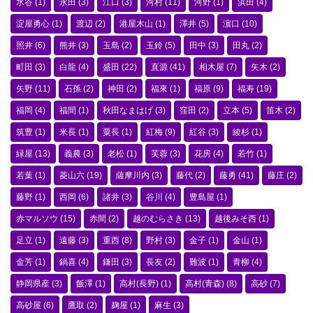
水谷
(1)
永田
(3)
江口
(3)
河村
(11)
河野
(1)
浜田
(4)
淀屋勇心
(1)
渡辺
(2)
港屋木山
(1)
澤井
(5)
濵口
(10)
照井
(6)
熊井
(3)
玉島
(2)
玉鈴
(5)
田中
(3)
田丸
(2)
町田
(3)
白龍
(4)
盛田
(22)
直源
(41)
相木屋
(7)
矢木
(2)
矢野
(11)
石孫
(2)
神田
(2)
福來
(1)
福原
(9)
福寿
(19)
福岡
(4)
福間
(1)
秋田なまはげ
(3)
窪田
(2)
立本
(5)
笛木
(2)
筑豊
(1)
米長
(1)
粟長
(1)
紅梅
(9)
紅谷
(3)
綾杉
(1)
緑屋
(13)
義農
(3)
老松
(1)
芙蓉
(3)
花房
(4)
若竹
(1)
若葉
(1)
菱山六
(19)
薩摩川内
(3)
藤代
(2)
藤勇
(41)
藤庄
(2)
藤野
(1)
西岡
(6)
諸井
(3)
谷川
(4)
豊島屋
(1)
赤マルソウ
(15)
赤間
(2)
越のむらさき
(13)
越後みそ西
(1)
足立
(1)
遠藤
(3)
重西
(8)
野村
(3)
金子
(1)
金山
(1)
金芳
(1)
鍋喜
(4)
鎌田
(3)
長友
(2)
難波
(1)
青柳
(4)
静岡県産
(3)
飯澤
(1)
高村(長野)
(1)
高村(青森)
(8)
高砂
(7)
高砂屋
(6)
鷹取
(2)
麹屋
(1)
麻生
(3)