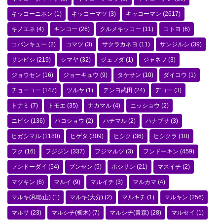
キッコーニホン
(1)
キッコーマツ
(3)
キッコーマン
(2617)
キノエネ
(4)
キンコー
(26)
クルメキッコー
(11)
コトヨ
(6)
コバンキュー
(2)
コマツ
(3)
サクラカネヨ
(11)
サンジルシ
(39)
サンビシ
(219)
シマヤ
(32)
ジェフダ
(1)
ジャネフ
(3)
ジョウセン
(16)
ジョーキュウ
(9)
タケサン
(10)
ダイコウ
(1)
チョーコー
(147)
ツルヤ
(1)
テンヨ武田
(24)
デコー
(3)
トナミ
(7)
トモエ
(35)
ナカマル
(4)
ニッショウ
(2)
ニビシ
(136)
ハコショウ
(2)
ハチマル
(2)
ハナブサ
(3)
ヒガシマル
(1180)
ヒゲタ
(309)
ヒシク
(36)
ヒシクラ
(10)
フク
(16)
フジジン
(337)
フジマルツ
(3)
フンドーキン
(459)
フンドーダイ
(54)
ブンセン
(5)
ホシサン
(21)
マスイチ
(2)
マツキン
(6)
マルイ
(9)
マルイチ
(3)
マルカマ
(4)
マルキ(和歌山)
(1)
マルキ(大分)
(2)
マルキチ
(1)
マルキン
(256)
マルサ
(23)
マルシチ(栃木)
(7)
マルシチ(青森)
(28)
マルセイ
(1)