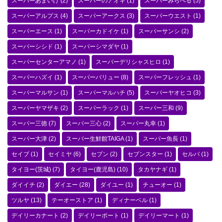
スーパーあまいけ
(2)
スーパーのアオキ
(1)
スーパーみらべる
(5)
スーパーアルプス
(4)
スーパーアークス
(3)
スーパーウエスト
(1)
スーパーエース
(1)
スーパーカドイケ
(1)
スーパーサンシ
(2)
スーパーシシド
(1)
スーパーシマダヤ
(1)
スーパーセンターアマノ
(1)
スーパーデリシャスヒロ
(1)
スーパーハズイ
(1)
スーパーバリュー
(8)
スーパーフレッシュ
(1)
スーパーマルサン
(1)
スーパーマルハチ
(5)
スーパーヤオヒコ
(3)
スーパーヤマザキ
(2)
スーパーラック
(1)
スーパー三和
(9)
スーパー三徳
(7)
スーパー三心
(2)
スーパー丸幸
(1)
スーパー大津
(2)
スーパー生鮮館TAIGA
(1)
スーパー魚長
(1)
セイブ
(1)
セイミヤ
(6)
セブン
(2)
セブンスター
(1)
セルバ
(1)
タイヨー(茨城)
(7)
タイヨー(鹿児島)
(10)
タカヤナギ
(1)
ダイイチ
(2)
ダイエー
(28)
ダイユー
(1)
チューオー
(1)
ツルヤ
(13)
テーオーストア
(1)
ディナーベル
(1)
デイリーカナート
(2)
デイリーポート
(1)
デイリーマート
(1)