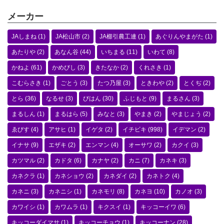
メーカー
JAしまね
(1)
JA松山市
(2)
JA櫛引農工連
(1)
あぐりんやまがた
(1)
あたりや
(2)
あなん谷
(44)
いちまる
(11)
いわて
(8)
かねよ
(61)
かめびし
(3)
きたなか
(2)
くれさき
(1)
こむらさき
(1)
ごとう
(3)
たつ乃屋
(3)
ときわや
(2)
とくぢ
(2)
とら
(36)
なるせ
(3)
びはん
(30)
ふじもと
(9)
まるさん
(3)
まるしん
(1)
まるはら
(5)
みなと
(3)
やまき
(2)
やまじょう
(2)
ゑびす
(4)
アサヒ
(1)
イゲタ
(2)
イチビキ
(998)
イデマン
(2)
イナサ
(9)
エザキ
(2)
エンマン
(4)
オーサワ
(2)
カクイ
(3)
カツマル
(2)
カドタ
(6)
カナヤ
(2)
カニ
(7)
カネキ
(3)
カネクラ
(1)
カネショウ
(2)
カネダイ
(2)
カネトク
(4)
カネニ
(3)
カネニシ
(1)
カネモリ
(8)
カネヨ
(10)
カノオ
(3)
カワイシ
(1)
カワムラ
(1)
キクスイ
(1)
キッコーイワ
(6)
キッコーダイマサ
(1)
キッコーチョウ
(1)
キッコーナン
(28)