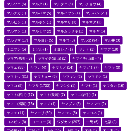
マルソエ
(6)
マルタ
(1)
マルタニ
(6)
マルチョウ
(4)
マルナガ
(1)
マルハマ
(5)
マルハヤシ
(1)
マルバン
(21)
マルビシ
(1)
マルホン
(1)
マルマサ
(3)
マルマタ
(2)
マルマン
(1)
マルミヤ
(2)
マルムラサキ
(1)
マルヤ
(6)
マルヤマ
(17)
マルヨシ
(5)
マルヰ
(3)
マルヱ
(94)
マル井
(3)
ミエマン
(5)
ミツル
(1)
ミヨシノ
(1)
ヤナト
(1)
ヤマア
(18)
ヤマア(奄美)
(3)
ヤマイチ(富山)
(1)
ヤマイチ(山形)
(4)
ヤマエ
(55)
ヤマカ
(4)
ヤマカノ
(14)
ヤマガミ
(7)
ヤマキ
(3)
ヤマキウ
(31)
ヤマキュー
(9)
ヤマキン
(2)
ヤマギク
(1)
ヤマコ
(5)
ヤマサ
(1733)
ヤマシタ
(1)
ヤマセ
(1)
ヤマタカ
(16)
ヤマト(石川)
(17)
ヤマト(長崎)
(7)
ヤマニ(岩手)
(1)
ヤマニ(福岡)
(18)
ヤマノ
(1)
ヤマブン
(3)
ヤママツ
(2)
ヤマモ
(11)
ヤマモリ
(60)
ヤマヨシ
(5)
ヤマヨネ
(1)
ヨネビシ
(8)
ヨーコー
(3)
ワダカン
(297)
一馬
(6)
七福
(2)