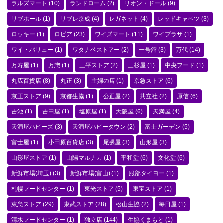
ラルズマート
(10)
ランドローム
(2)
リオン・ドール
(9)
リブホール
(1)
リブレ京成
(4)
レガネット
(4)
レッドキャベツ
(3)
ロッキー
(1)
ロピア
(23)
ワイズマート
(11)
ワイプラザ
(1)
ワイ・バリュー
(1)
ワタナベストアー
(2)
一号舘
(3)
万代
(14)
万寿屋
(1)
万惣
(1)
三平ストア
(2)
三杉屋
(1)
中央フード
(1)
丸広百貨店
(8)
丸正
(3)
主婦の店
(1)
京急ストア
(6)
京王ストア
(9)
京都生協
(1)
公正屋
(2)
共立社
(2)
原信
(6)
吉池
(1)
吉田屋
(1)
塩原屋
(1)
大阪屋
(6)
天満屋
(4)
天満屋ハピーズ
(3)
天満屋ハピータウン
(2)
富士ガーデン
(5)
富士屋
(1)
小田原百貨店
(3)
尾張屋
(3)
山形屋
(3)
山形屋ストア
(1)
山陽マルナカ
(1)
平和堂
(6)
文化堂
(6)
新鮮市場(埼玉)
(3)
新鮮市場(富山)
(1)
服部タイヨー
(1)
札幌フードセンター
(1)
東光ストア
(5)
東宝ストア
(1)
東急ストア
(29)
東武ストア
(28)
松山生協
(2)
毎日屋
(1)
清水フードセンター
(1)
独立店
(144)
生協くまもと
(1)