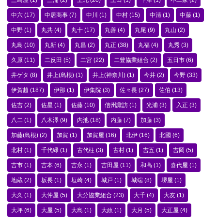
三崎屋
(1)
三浦
(2)
上北
(20)
上田
(1)
下津
(1)
不二家
(2)
中六
(17)
中居商事
(7)
中川
(1)
中村
(15)
中清
(1)
中藤
(1)
中野
(1)
丸共
(4)
丸十
(17)
丸善
(4)
丸尾
(9)
丸山
(2)
丸島
(10)
丸新
(4)
丸昌
(2)
丸正
(38)
丸福
(4)
丸秀
(3)
久原
(11)
二反田
(5)
二宮
(22)
二豊協業組合
(2)
五日市
(6)
井ゲタ
(8)
井上(島根)
(1)
井上(神奈川)
(1)
今井
(2)
今野
(33)
伊賀越
(187)
伊那
(1)
伊集院
(3)
佐々長
(27)
佐伯
(13)
佐吉
(2)
佐星
(1)
佐藤
(10)
信州諏訪
(1)
光浦
(3)
入正
(3)
八二
(1)
八木澤
(9)
内池
(18)
内藤
(7)
加藤
(3)
加藤(島根)
(2)
加賀
(1)
加賀屋
(16)
北伊
(16)
北國
(6)
北村
(1)
千代緑
(1)
古代柱
(3)
古村
(1)
吉五
(1)
吉岡
(5)
吉市
(1)
吉本
(6)
吉永
(1)
吉田屋
(11)
和高
(1)
喜代屋
(1)
地蔵
(2)
坂長
(1)
垣崎
(4)
城戸
(1)
城端
(8)
堺屋
(1)
大久
(1)
大仲屋
(5)
大分協業組合
(23)
大千
(4)
大友
(1)
大坪
(6)
大屋
(5)
大島
(1)
大政
(1)
大月
(5)
大正屋
(4)