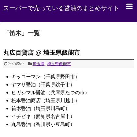
スーパーで売っている醤油のまとめサイト
「
笛木
」
一覧
丸広百貨店 @ 埼玉県飯能市
2024/3/9
埼玉県
,
埼玉県飯能市
キッコーマン（千葉県野田市）
ヤマサ醤油（千葉県銚子市）
ヒガシマル醤油（兵庫県たつの市）
松本醤油商店（埼玉県川越市）
笛木醤油（埼玉県川島町）
イチビキ（愛知県名古屋市）
丸島醤油（香川県小豆島町）