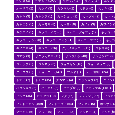
イゲタ
(2)
イチビキ
(1000)
イデマン
(2)
イナサ
(9)
エザキ
(
オーサワ
(2)
カクイ
(3)
カツマル
(2)
カドタ
(6)
カナヤ
(2)
カネキ
(3)
カネクラ
(1)
カネショウ
(2)
カネダイ
(2)
カネト
カネニシ
(1)
カネモリ
(8)
カネヨ
(10)
カノオ
(3)
カワイシ
(
キクスイ
(1)
キッコーイワ
(6)
キッコーダイマサ
(1)
キッコー
キッコーナン
(28)
キッコーニホン
(1)
キッコーマツ
(3)
キッコ
キノエネ
(4)
キンコー
(26)
クルメキッコー
(11)
コトヨ
(6)
コマツ
(3)
サクラカネヨ
(11)
サンジルシ
(40)
サンビシ
(219)
ジェフダ
(1)
ジャネフ
(3)
ジョウセン
(16)
ジョーキュウ
(9)
ダイコウ
(1)
チョーコー
(147)
ツルヤ
(1)
テンヨ武田
(24)
トナミ
(7)
トモエ
(35)
ナカマル
(4)
ニッショウ
(2)
ニビシ
(
ハコショウ
(2)
ハチマル
(2)
ハナブサ
(3)
ヒガシマル
(1181)
ヒシク
(36)
ヒシクラ
(10)
フク
(16)
フジジン
(337)
フジマ
フンドーキン
(459)
フンドーダイ
(54)
ブンセン
(5)
ホシサン
(
マツキン
(6)
マルイ
(9)
マルイチ
(3)
マルカマ
(4)
マルキ(和