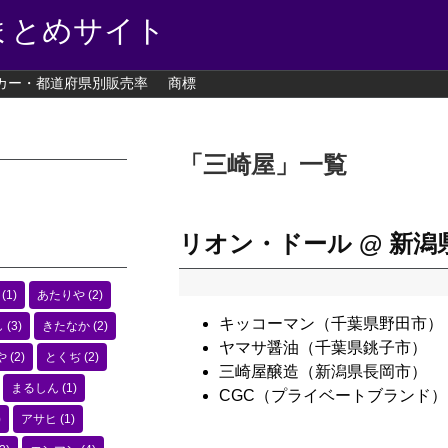
まとめサイト
カー・都道府県別販売率
商標
「
三崎屋
」
一覧
リオン・ドール @ 新
(1)
あたりや
(2)
キッコーマン（千葉県野田市）
し
(3)
きたなか
(2)
ヤマサ醤油（千葉県銚子市）
や
(2)
とくぢ
(2)
三崎屋醸造（新潟県長岡市）
まるしん
(1)
CGC（プライベートブランド）
)
アサヒ
(1)