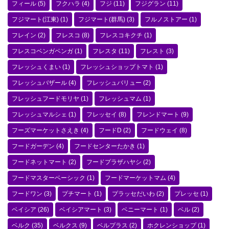
フィール
(5)
フクハラ
(4)
フジ
(11)
フジグラン
(11)
フジマート(江東)
(1)
フジマート(群馬)
(3)
フルノストアー
(1)
フレイン
(2)
フレスコ
(8)
フレスコキクチ
(1)
フレスコベンガベンガ
(1)
フレスタ
(11)
フレスト
(3)
フレッシュくまい
(1)
フレッシュショップトマト
(1)
フレッシュバザール
(4)
フレッシュバリュー
(2)
フレッシュフードモリヤ
(1)
フレッシュマム
(1)
フレッシュマルシェ
(1)
フレッセイ
(8)
フレンドマート
(9)
フーズマーケットさえき
(4)
フードD
(2)
フードウェイ
(8)
フードガーデン
(4)
フードセンターたかき
(1)
フードネットマート
(2)
フードプラザハヤシ
(2)
フードマスターベーシック
(1)
フードマーケットマム
(4)
フードワン
(3)
プチマート
(1)
プラッセだいわ
(2)
プレッセ
(1)
ベイシア
(26)
ベイシアマート
(3)
ベニーマート
(1)
ベル
(2)
ベルク
(35)
ベルクス
(9)
ベルプラス
(2)
ホクレンショップ
(1)