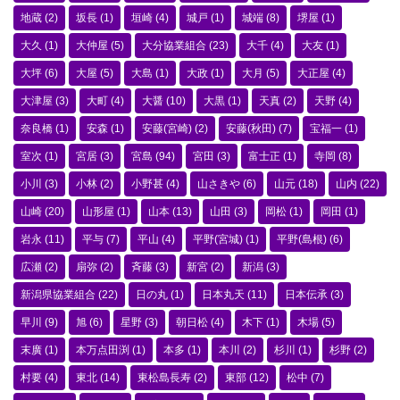
地蔵
(2)
坂長
(1)
垣崎
(4)
城戸
(1)
城端
(8)
堺屋
(1)
大久
(1)
大仲屋
(5)
大分協業組合
(23)
大千
(4)
大友
(1)
大坪
(6)
大屋
(5)
大島
(1)
大政
(1)
大月
(5)
大正屋
(4)
大津屋
(3)
大町
(4)
大醤
(10)
大黒
(1)
天真
(2)
天野
(4)
奈良橋
(1)
安森
(1)
安藤(宮崎)
(2)
安藤(秋田)
(7)
宝福一
(1)
室次
(1)
宮居
(3)
宮島
(94)
宮田
(3)
富士正
(1)
寺岡
(8)
小川
(3)
小林
(2)
小野甚
(4)
山さきや
(6)
山元
(18)
山内
(22)
山崎
(20)
山形屋
(1)
山本
(13)
山田
(3)
岡松
(1)
岡田
(1)
岩永
(11)
平与
(7)
平山
(4)
平野(宮城)
(1)
平野(島根)
(6)
広瀬
(2)
扇弥
(2)
斉藤
(3)
新宮
(2)
新潟
(3)
新潟県協業組合
(22)
日の丸
(1)
日本丸天
(11)
日本伝承
(3)
早川
(9)
旭
(6)
星野
(3)
朝日松
(4)
木下
(1)
木場
(5)
末廣
(1)
本万点田渕
(1)
本多
(1)
本川
(2)
杉川
(1)
杉野
(2)
村要
(4)
東北
(14)
東松島長寿
(2)
東部
(12)
松中
(7)