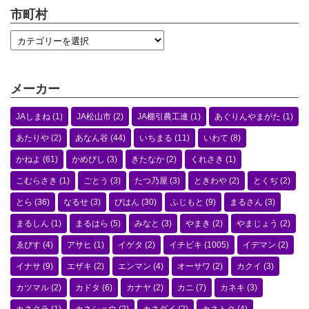
市町村
メーカー
JAしまね
(1)
JA松山市
(2)
JA櫛引農工連
(1)
あぐりんやまがた
(1)
あたりや
(2)
あなん谷
(44)
いちまる
(11)
いわて
(8)
かねよ
(61)
かめびし
(3)
きたなか
(2)
くれさき
(1)
こむらさき
(1)
ごとう
(3)
たつ乃屋
(3)
ときわや
(2)
とくぢ
(2)
とら
(36)
なるせ
(3)
びはん
(30)
ふじもと
(9)
まるさん
(3)
まるしん
(1)
まるはら
(5)
みなと
(3)
やまき
(2)
やまじょう
(2)
ゑびす
(4)
アサヒ
(1)
イゲタ
(2)
イチビキ
(1005)
イデマン
(2)
イナサ
(9)
エザキ
(2)
エンマン
(4)
オーサワ
(2)
カクイ
(3)
カツマル
(2)
カドタ
(6)
カナヤ
(2)
カニ
(7)
カネキ
(3)