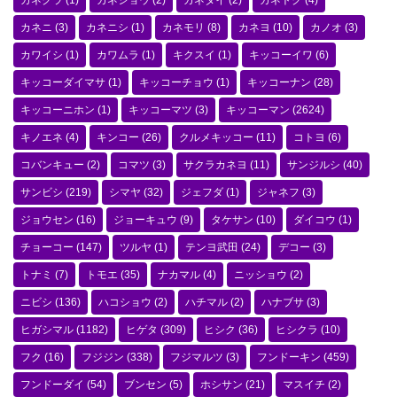
カネクラ
(1)
カネショウ
(2)
カネダイ
(2)
カネトク
(4)
カネニ
(3)
カネニシ
(1)
カネモリ
(8)
カネヨ
(10)
カノオ
(3)
カワイシ
(1)
カワムラ
(1)
キクスイ
(1)
キッコーイワ
(6)
キッコーダイマサ
(1)
キッコーチョウ
(1)
キッコーナン
(28)
キッコーニホン
(1)
キッコーマツ
(3)
キッコーマン
(2624)
キノエネ
(4)
キンコー
(26)
クルメキッコー
(11)
コトヨ
(6)
コバンキュー
(2)
コマツ
(3)
サクラカネヨ
(11)
サンジルシ
(40)
サンビシ
(219)
シマヤ
(32)
ジェフダ
(1)
ジャネフ
(3)
ジョウセン
(16)
ジョーキュウ
(9)
タケサン
(10)
ダイコウ
(1)
チョーコー
(147)
ツルヤ
(1)
テンヨ武田
(24)
デコー
(3)
トナミ
(7)
トモエ
(35)
ナカマル
(4)
ニッショウ
(2)
ニビシ
(136)
ハコショウ
(2)
ハチマル
(2)
ハナブサ
(3)
ヒガシマル
(1182)
ヒゲタ
(309)
ヒシク
(36)
ヒシクラ
(10)
フク
(16)
フジジン
(338)
フジマルツ
(3)
フンドーキン
(459)
フンドーダイ
(54)
ブンセン
(5)
ホシサン
(21)
マスイチ
(2)