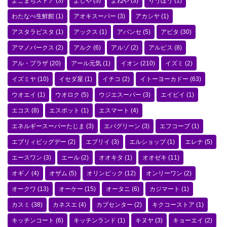
よこまちストア
(3)
よしや
(3)
よねや
(3)
りうぼう
(1)
わたなべ生鮮館
(1)
アオキスーパー
(3)
アカシヤ
(1)
アスタラビスタ
(1)
アックス
(1)
アバンセ
(5)
アピタ
(30)
アマノパークス
(2)
アルク
(6)
アルゾ
(2)
アルビス
(8)
アル・プラザ
(20)
アール元気
(1)
イオン
(210)
イズミ
(2)
イズミヤ
(10)
イセダ屋
(1)
イチコ
(2)
イトーヨーカドー
(63)
ウオエイ
(1)
ウオロク
(5)
ウジエスーパー
(3)
エイビイ
(1)
エコス
(8)
エスポット
(1)
エスマート
(4)
エネルギースーパーたじま
(3)
エバグリーン
(3)
エフコープ
(1)
エブリィビッグデー
(2)
エブリイ
(3)
エルショップ
(1)
エレナ
(5)
エースワン
(3)
エール
(2)
オオキタ
(1)
オオゼキ
(11)
オギノ
(4)
オザム
(5)
オリンピック
(12)
オンリーワン
(2)
オークワ
(13)
オーケー
(15)
オータニ
(6)
カジマート
(1)
カスミ
(38)
カネスエ
(4)
カブセンター
(2)
キクコーストア
(1)
キッチンコート
(6)
キッチンランド
(1)
キヌヤ
(3)
キョーエイ
(2)