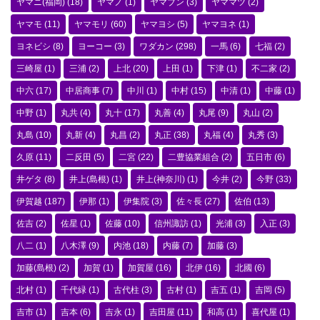
ヤマニ(福岡)
(18)
ヤマノ
(1)
ヤマブン
(3)
ヤママツ
(2)
ヤマモ
(11)
ヤマモリ
(60)
ヤマヨシ
(5)
ヤマヨネ
(1)
ヨネビシ
(8)
ヨーコー
(3)
ワダカン
(298)
一馬
(6)
七福
(2)
三崎屋
(1)
三浦
(2)
上北
(20)
上田
(1)
下津
(1)
不二家
(2)
中六
(17)
中居商事
(7)
中川
(1)
中村
(15)
中清
(1)
中藤
(1)
中野
(1)
丸共
(4)
丸十
(17)
丸善
(4)
丸尾
(9)
丸山
(2)
丸島
(10)
丸新
(4)
丸昌
(2)
丸正
(38)
丸福
(4)
丸秀
(3)
久原
(11)
二反田
(5)
二宮
(22)
二豊協業組合
(2)
五日市
(6)
井ゲタ
(8)
井上(島根)
(1)
井上(神奈川)
(1)
今井
(2)
今野
(33)
伊賀越
(187)
伊那
(1)
伊集院
(3)
佐々長
(27)
佐伯
(13)
佐吉
(2)
佐星
(1)
佐藤
(10)
信州諏訪
(1)
光浦
(3)
入正
(3)
八二
(1)
八木澤
(9)
内池
(18)
内藤
(7)
加藤
(3)
加藤(島根)
(2)
加賀
(1)
加賀屋
(16)
北伊
(16)
北國
(6)
北村
(1)
千代緑
(1)
古代柱
(3)
古村
(1)
吉五
(1)
吉岡
(5)
吉市
(1)
吉本
(6)
吉永
(1)
吉田屋
(11)
和高
(1)
喜代屋
(1)