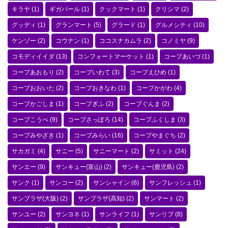
キラヤ
(1)
ギガパール
(1)
クックマート
(1)
クリシマ
(2)
グッディ
(1)
グランマート
(5)
グラード
(1)
グルメシティ
(10)
ケンゾー
(2)
コウナン
(1)
ココスナカムラ
(2)
コノミヤ
(9)
コモディイイダ
(13)
コンフォートマーケット
(1)
コープあいづ
(1)
コープあおもり
(2)
コープいわて
(3)
コープえひめ
(1)
コープおおいた
(2)
コープおきなわ
(1)
コープかがわ
(4)
コープかごしま
(1)
コープぎふ
(2)
コープぐんま
(2)
コープこうべ
(9)
コープさっぽろ
(14)
コープふくしま
(3)
コープみやざき
(1)
コープみらい
(16)
コープやまぐち
(2)
サカガミ
(4)
サニー
(5)
サニーマート
(2)
サミット
(24)
サンエー
(9)
サンキュー(富山)
(2)
サンキュー(鹿児島)
(2)
サンク
(1)
サンコー
(2)
サンシャイン
(6)
サンフレッシュ
(1)
サンプラザ(大阪)
(2)
サンプラザ(高知)
(2)
サンマート
(2)
サンユー
(2)
サンヨネ
(1)
サンライフ
(1)
サンリブ
(8)