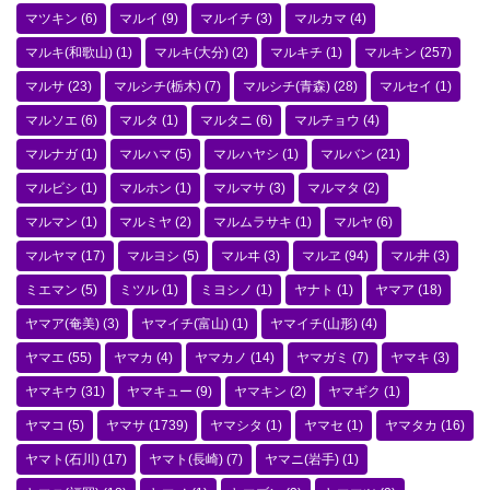
マツキン
(6)
マルイ
(9)
マルイチ
(3)
マルカマ
(4)
マルキ(和歌山)
(1)
マルキ(大分)
(2)
マルキチ
(1)
マルキン
(257)
マルサ
(23)
マルシチ(栃木)
(7)
マルシチ(青森)
(28)
マルセイ
(1)
マルソエ
(6)
マルタ
(1)
マルタニ
(6)
マルチョウ
(4)
マルナガ
(1)
マルハマ
(5)
マルハヤシ
(1)
マルバン
(21)
マルビシ
(1)
マルホン
(1)
マルマサ
(3)
マルマタ
(2)
マルマン
(1)
マルミヤ
(2)
マルムラサキ
(1)
マルヤ
(6)
マルヤマ
(17)
マルヨシ
(5)
マルヰ
(3)
マルヱ
(94)
マル井
(3)
ミエマン
(5)
ミツル
(1)
ミヨシノ
(1)
ヤナト
(1)
ヤマア
(18)
ヤマア(奄美)
(3)
ヤマイチ(富山)
(1)
ヤマイチ(山形)
(4)
ヤマエ
(55)
ヤマカ
(4)
ヤマカノ
(14)
ヤマガミ
(7)
ヤマキ
(3)
ヤマキウ
(31)
ヤマキュー
(9)
ヤマキン
(2)
ヤマギク
(1)
ヤマコ
(5)
ヤマサ
(1739)
ヤマシタ
(1)
ヤマセ
(1)
ヤマタカ
(16)
ヤマト(石川)
(17)
ヤマト(長崎)
(7)
ヤマニ(岩手)
(1)