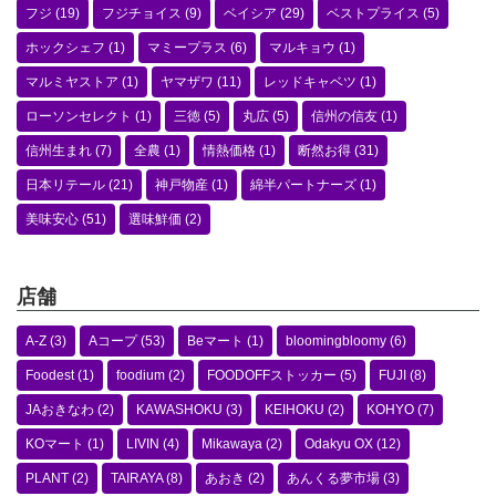
フジ
(19)
フジチョイス
(9)
ベイシア
(29)
ベストプライス
(5)
ホックシェフ
(1)
マミープラス
(6)
マルキョウ
(1)
マルミヤストア
(1)
ヤマザワ
(11)
レッドキャベツ
(1)
ローソンセレクト
(1)
三徳
(5)
丸広
(5)
信州の信友
(1)
信州生まれ
(7)
全農
(1)
情熱価格
(1)
断然お得
(31)
日本リテール
(21)
神戸物産
(1)
綿半パートナーズ
(1)
美味安心
(51)
選味鮮価
(2)
店舗
A-Z
(3)
Aコープ
(53)
Beマート
(1)
bloomingbloomy
(6)
Foodest
(1)
foodium
(2)
FOODOFFストッカー
(5)
FUJI
(8)
JAおきなわ
(2)
KAWASHOKU
(3)
KEIHOKU
(2)
KOHYO
(7)
KOマート
(1)
LIVIN
(4)
Mikawaya
(2)
Odakyu OX
(12)
PLANT
(2)
TAIRAYA
(8)
あおき
(2)
あんくる夢市場
(3)