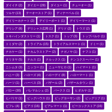
ダイイチ
(2)
ダイエー
(28)
ダイユー
(1)
チューオー
(1)
ツルヤ
(13)
テーオーストア
(1)
ディナーベル
(1)
デイリーカナート
(2)
デイリーポート
(1)
デイリーマート
(1)
デリシア
(8)
デリシャス広岡
(1)
デリド
(2)
トウズ
(2)
トキハインダストリー
(1)
トスク
(1)
トップ
(3)
トップパルケ
(1)
トミダヤ
(2)
トライアル
(15)
トライアルスマート
(1)
ドミー
(1)
ナカケー
(1)
ナカムラストアー
(2)
ナガノヤ
(1)
ナフコ
(1)
ナリタヤ
(5)
ナルス
(1)
ナルックス
(1)
ナンコクスーパー
(1)
ニシムタ
(3)
ニッコー
(1)
ニューヤヒロ
(1)
ハイマート
(1)
ハニー
(3)
ハローズ
(4)
ハローデイ
(8)
ハローマート
(1)
ハーツ
(1)
ハーベス
(3)
バザール
(2)
バザールタウン
(1)
バロー
(30)
パレマルシェ
(2)
パークス
(1)
ヒダカヤ
(1)
ヒバリヤ
(1)
ビッグハウス
(1)
ビッグヨーサン
(2)
ビッグリブ
(1)
ビフレ
(4)
ピアゴ
(16)
ピアレマート
(1)
ピーコックストア
(16)