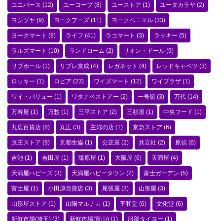
ユニバース
(12)
ユーコープ
(8)
ユーストア
(1)
ユータカラヤ
(2)
ヨシヅヤ
(9)
ヨークフーズ
(11)
ヨークベニマル
(33)
ヨークマート
(9)
ライフ
(41)
ラコマート
(3)
ラッキー
(5)
ラルズマート
(10)
ランドローム
(2)
リオン・ドール
(9)
リブホール
(1)
リブレ京成
(4)
レガネット
(4)
レッドキャベツ
(3)
ロッキー
(1)
ロピア
(23)
ワイズマート
(12)
ワイプラザ
(1)
ワイ・バリュー
(1)
ワタナベストアー
(2)
一号舘
(3)
万代
(14)
万寿屋
(1)
万惣
(1)
三平ストア
(2)
三杉屋
(1)
中央フード
(1)
丸広百貨店
(8)
丸正
(3)
主婦の店
(1)
京急ストア
(6)
京王ストア
(9)
京都生協
(1)
公正屋
(2)
共立社
(2)
原信
(6)
吉池
(1)
吉田屋
(1)
塩原屋
(1)
大阪屋
(6)
天満屋
(4)
天満屋ハピーズ
(3)
天満屋ハピータウン
(2)
富士ガーデン
(5)
富士屋
(1)
小田原百貨店
(3)
尾張屋
(3)
山形屋
(3)
山形屋ストア
(1)
山陽マルナカ
(1)
平和堂
(6)
文化堂
(6)
新鮮市場(埼玉)
(3)
新鮮市場(富山)
(1)
服部タイヨー
(1)