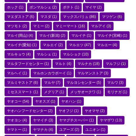
ホック
(1)
ボンマルシェ
(2)
ポテト
(1)
マイヤ
(2)
マエダストア
(6)
マスダ
(1)
マックスバリュ
(86)
マツゲン
(6)
マツモト
(2)
マミー
(2)
マミーマート
(16)
マルアイ
(3)
マルイ(岡山)
(4)
マルイ(新潟)
(2)
マルイチ
(1)
マルイチ(宮崎)
(1)
マルイチ(愛知)
(1)
マルエイ
(2)
マルエツ
(47)
マルエー
(4)
マルキョウ
(4)
マルシェ
(1)
マルショク
(10)
マルタフードセンター
(1)
マルト
(4)
マルナカ
(18)
マルフジ
(1)
マルヘイ
(1)
マルホンカウボーイ
(1)
マルマンストア
(3)
マルミヤストア
(6)
マルヤ
(7)
マルヨシセンター
(5)
マルワ
(3)
ミセススマート
(1)
メグリア
(1)
メッサオークワ
(1)
モリナガ
(1)
ヤオコー
(54)
ヤオスズ
(1)
ヤオハン
(1)
ヤオハンフードセンター
(2)
ヤオフジ
(1)
ヤオマサ
(2)
ヤオヨシ
(4)
ヤマイチ
(3)
ヤマグチスーパー
(1)
ヤマザワ
(13)
ヤマトー
(1)
ヤマナカ
(4)
ユアーズ
(2)
ユニオン
(1)