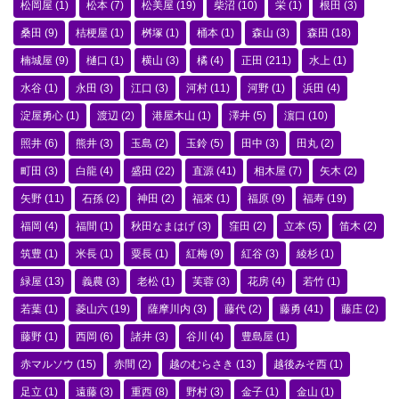
松岡屋
(1)
松本
(7)
松美屋
(19)
柴沼
(10)
栄
(1)
根田
(3)
桑田
(9)
桔梗屋
(1)
桝塚
(1)
桶本
(1)
森山
(3)
森田
(18)
楠城屋
(9)
樋口
(1)
横山
(3)
橘
(4)
正田
(211)
水上
(1)
水谷
(1)
永田
(3)
江口
(3)
河村
(11)
河野
(1)
浜田
(4)
淀屋勇心
(1)
渡辺
(2)
港屋木山
(1)
澤井
(5)
濵口
(10)
照井
(6)
熊井
(3)
玉島
(2)
玉鈴
(5)
田中
(3)
田丸
(2)
町田
(3)
白龍
(4)
盛田
(22)
直源
(41)
相木屋
(7)
矢木
(2)
矢野
(11)
石孫
(2)
神田
(2)
福來
(1)
福原
(9)
福寿
(19)
福岡
(4)
福間
(1)
秋田なまはげ
(3)
窪田
(2)
立本
(5)
笛木
(2)
筑豊
(1)
米長
(1)
粟長
(1)
紅梅
(9)
紅谷
(3)
綾杉
(1)
緑屋
(13)
義農
(3)
老松
(1)
芙蓉
(3)
花房
(4)
若竹
(1)
若葉
(1)
菱山六
(19)
薩摩川内
(3)
藤代
(2)
藤勇
(41)
藤庄
(2)
藤野
(1)
西岡
(6)
諸井
(3)
谷川
(4)
豊島屋
(1)
赤マルソウ
(15)
赤間
(2)
越のむらさき
(13)
越後みそ西
(1)
足立
(1)
遠藤
(3)
重西
(8)
野村
(3)
金子
(1)
金山
(1)