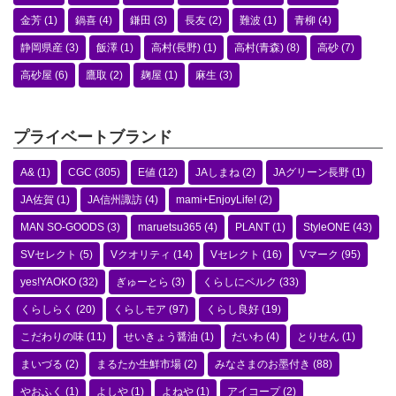
金芳
(1)
鍋喜
(4)
鎌田
(3)
長友
(2)
難波
(1)
青柳
(4)
静岡県産
(3)
飯澤
(1)
高村(長野)
(1)
高村(青森)
(8)
高砂
(7)
高砂屋
(6)
鷹取
(2)
麹屋
(1)
麻生
(3)
プライベートブランド
A&
(1)
CGC
(305)
E値
(12)
JAしまね
(2)
JAグリーン長野
(1)
JA佐賀
(1)
JA信州諏訪
(4)
mami+EnjoyLife!
(2)
MAN SO-GOODS
(3)
maruetsu365
(4)
PLANT
(1)
StyleONE
(43)
SVセレクト
(5)
Vクオリティ
(14)
Vセレクト
(16)
Vマーク
(95)
yes!YAOKO
(32)
ぎゅーとら
(3)
くらしにベルク
(33)
くらしらく
(20)
くらしモア
(97)
くらし良好
(19)
こだわりの味
(11)
せいきょう醤油
(1)
だいわ
(4)
とりせん
(1)
まいづる
(2)
まるたか生鮮市場
(2)
みなさまのお墨付き
(88)
やおふく
(1)
よしや
(1)
よねや
(1)
アイコープ
(2)