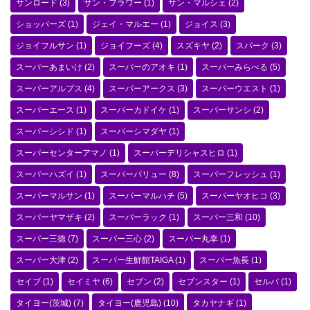
サンロード
(3)
サン・フラワー
(1)
サン・マルシェ
(2)
ショッパーズ
(1)
ジェイ・マルエー
(1)
ジョイス
(3)
ジョイフルサン
(1)
ジョイフーズ
(4)
スズキヤ
(2)
スパーク
(3)
スーパーあまいけ
(2)
スーパーのアオキ
(1)
スーパーみらべる
(5)
スーパーアルプス
(4)
スーパーアークス
(3)
スーパーウエスト
(1)
スーパーエース
(1)
スーパーカドイケ
(1)
スーパーサンシ
(2)
スーパーシシド
(1)
スーパーシマダヤ
(1)
スーパーセンターアマノ
(1)
スーパーデリシャスヒロ
(1)
スーパーハズイ
(1)
スーパーバリュー
(8)
スーパーフレッシュ
(1)
スーパーマルサン
(1)
スーパーマルハチ
(5)
スーパーヤオヒコ
(3)
スーパーヤマザキ
(2)
スーパーラック
(1)
スーパー三和
(10)
スーパー三徳
(7)
スーパー三心
(2)
スーパー丸幸
(1)
スーパー大津
(2)
スーパー生鮮館TAIGA
(1)
スーパー魚長
(1)
セイブ
(1)
セイミヤ
(6)
セブン
(2)
セブンスター
(1)
セルバ
(1)
タイヨー(茨城)
(7)
タイヨー(鹿児島)
(10)
タカヤナギ
(1)