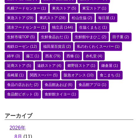
札幌フードセンター
(1)
東光ストア
(5)
東宝ストア
(1)
東急ストア
(29)
東武ストア
(28)
松山生協
(2)
毎日屋
(1)
清水フードセンター
(1)
独立店
(144)
生協くまもと
(1)
生鮮市場TOP
(5)
生鮮食品おだ
(1)
生鮮館やまひこ
(2)
田子重
(2)
相鉄ローゼン
(12)
福田屋百貨店
(2)
私のわくわくスーパー
(1)
綿半
(3)
藤三
(1)
西友
(79)
西條
(1)
赤札堂
(4)
近商ストア
(5)
遠鉄ストア
(4)
郷野目ストア
(1)
鎌倉屋
(1)
長崎屋
(1)
関西スーパー
(5)
阪急オアシス
(10)
食こまち
(1)
食品の店おおた
(2)
食品館あおば
(6)
食品館アプロ
(1)
食品館ピボット
(3)
食鮮館タイヨー
(1)
アーカイブ
2026年
8月
(11)