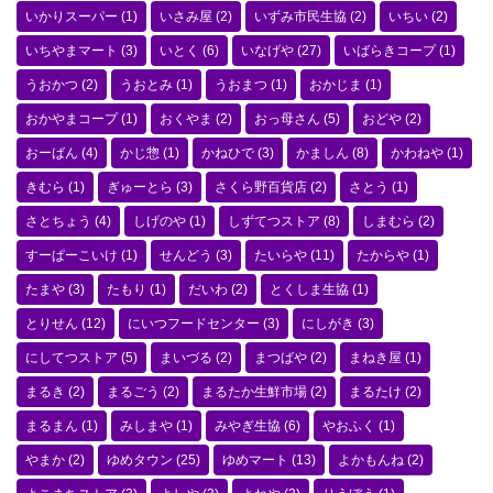
いかりスーパー
(1)
いさみ屋
(2)
いずみ市民生協
(2)
いちい
(2)
いちやまマート
(3)
いとく
(6)
いなげや
(27)
いばらきコープ
(1)
うおかつ
(2)
うおとみ
(1)
うおまつ
(1)
おかじま
(1)
おかやまコープ
(1)
おくやま
(2)
おっ母さん
(5)
おどや
(2)
おーばん
(4)
かじ惣
(1)
かねひで
(3)
かましん
(8)
かわねや
(1)
きむら
(1)
ぎゅーとら
(3)
さくら野百貨店
(2)
さとう
(1)
さとちょう
(4)
しげのや
(1)
しずてつストア
(8)
しまむら
(2)
すーぱーこいけ
(1)
せんどう
(3)
たいらや
(11)
たからや
(1)
たまや
(3)
たもり
(1)
だいわ
(2)
とくしま生協
(1)
とりせん
(12)
にいつフードセンター
(3)
にしがき
(3)
にしてつストア
(5)
まいづる
(2)
まつばや
(2)
まねき屋
(1)
まるき
(2)
まるごう
(2)
まるたか生鮮市場
(2)
まるたけ
(2)
まるまん
(1)
みしまや
(1)
みやぎ生協
(6)
やおふく
(1)
やまか
(2)
ゆめタウン
(25)
ゆめマート
(13)
よかもんね
(2)