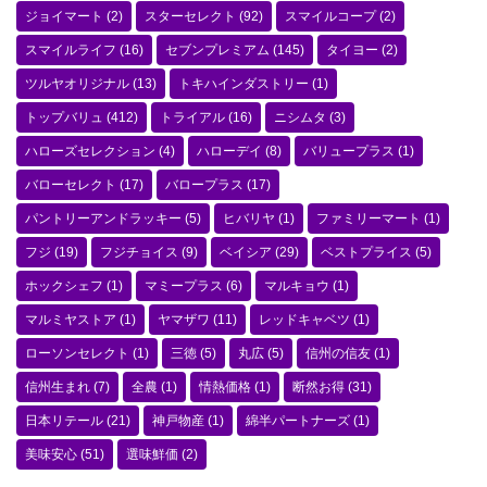
ジョイマート
(2)
スターセレクト
(92)
スマイルコープ
(2)
スマイルライフ
(16)
セブンプレミアム
(145)
タイヨー
(2)
ツルヤオリジナル
(13)
トキハインダストリー
(1)
トップバリュ
(412)
トライアル
(16)
ニシムタ
(3)
ハローズセレクション
(4)
ハローデイ
(8)
バリュープラス
(1)
バローセレクト
(17)
バロープラス
(17)
パントリーアンドラッキー
(5)
ヒバリヤ
(1)
ファミリーマート
(1)
フジ
(19)
フジチョイス
(9)
ベイシア
(29)
ベストプライス
(5)
ホックシェフ
(1)
マミープラス
(6)
マルキョウ
(1)
マルミヤストア
(1)
ヤマザワ
(11)
レッドキャベツ
(1)
ローソンセレクト
(1)
三徳
(5)
丸広
(5)
信州の信友
(1)
信州生まれ
(7)
全農
(1)
情熱価格
(1)
断然お得
(31)
日本リテール
(21)
神戸物産
(1)
綿半パートナーズ
(1)
美味安心
(51)
選味鮮価
(2)