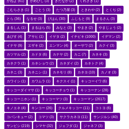
かねよ
(61)
かめびし
(3)
きたなか
(2)
くれさき
(1)
こむらさき
(1)
ごとう
(3)
たつ乃屋
(3)
ときわや
(2)
とくぢ
(2)
とら
(36)
なるせ
(3)
びはん
(30)
ふじもと
(9)
まるさん
(3)
まるしん
(1)
まるはら
(5)
みなと
(3)
やまき
(2)
やまじょう
(2)
ゑびす
(4)
アサヒ
(1)
イゲタ
(2)
イチビキ
(1000)
イデマン
(2)
イナサ
(9)
エザキ
(2)
エンマン
(4)
オーサワ
(2)
カクイ
(3)
カツマル
(2)
カドタ
(6)
カナヤ
(2)
カニ
(7)
カネキ
(3)
カネクラ
(1)
カネショウ
(2)
カネダイ
(2)
カネトク
(4)
カネニ
(3)
カネニシ
(1)
カネモリ
(8)
カネヨ
(10)
カノオ
(3)
カワイシ
(1)
カワムラ
(1)
キクスイ
(1)
キッコーイワ
(6)
キッコーダイマサ
(1)
キッコーチョウ
(1)
キッコーナン
(28)
キッコーニホン
(1)
キッコーマツ
(3)
キッコーマン
(2617)
キノエネ
(4)
キンコー
(26)
クルメキッコー
(11)
コトヨ
(6)
コバンキュー
(2)
コマツ
(3)
サクラカネヨ
(11)
サンジルシ
(40)
サンビシ
(219)
シマヤ
(32)
ジェフダ
(1)
ジャネフ
(3)