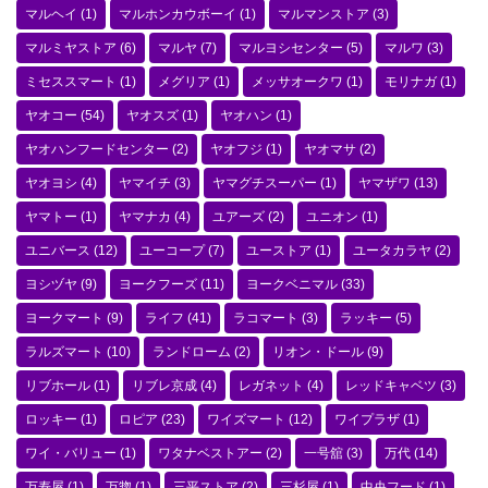
マルヘイ
(1)
マルホンカウボーイ
(1)
マルマンストア
(3)
マルミヤストア
(6)
マルヤ
(7)
マルヨシセンター
(5)
マルワ
(3)
ミセススマート
(1)
メグリア
(1)
メッサオークワ
(1)
モリナガ
(1)
ヤオコー
(54)
ヤオスズ
(1)
ヤオハン
(1)
ヤオハンフードセンター
(2)
ヤオフジ
(1)
ヤオマサ
(2)
ヤオヨシ
(4)
ヤマイチ
(3)
ヤマグチスーパー
(1)
ヤマザワ
(13)
ヤマトー
(1)
ヤマナカ
(4)
ユアーズ
(2)
ユニオン
(1)
ユニバース
(12)
ユーコープ
(7)
ユーストア
(1)
ユータカラヤ
(2)
ヨシヅヤ
(9)
ヨークフーズ
(11)
ヨークベニマル
(33)
ヨークマート
(9)
ライフ
(41)
ラコマート
(3)
ラッキー
(5)
ラルズマート
(10)
ランドローム
(2)
リオン・ドール
(9)
リブホール
(1)
リブレ京成
(4)
レガネット
(4)
レッドキャベツ
(3)
ロッキー
(1)
ロピア
(23)
ワイズマート
(12)
ワイプラザ
(1)
ワイ・バリュー
(1)
ワタナベストアー
(2)
一号舘
(3)
万代
(14)
万寿屋
(1)
万惣
(1)
三平ストア
(2)
三杉屋
(1)
中央フード
(1)