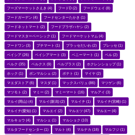
フーズマーケットさえき
(4)
フードD
(2)
フードウェイ
(8)
フードガーデン
(4)
フードセンターたかき
(1)
フードネットマート
(2)
フードプラザハヤシ
(2)
フードマスターベーシック
(1)
フードマーケットマム
(4)
フードワン
(3)
プチマート
(1)
プラッセだいわ
(2)
プレッセ
(1)
ベイシア
(26)
ベイシアマート
(3)
ベニーマート
(1)
ベル
(2)
ベルク
(35)
ベルクス
(9)
ベルプラス
(2)
ホクレンショップ
(1)
ホック
(1)
ボンマルシェ
(2)
ポテト
(1)
マイヤ
(2)
マエダストア
(6)
マスダ
(1)
マックスバリュ
(86)
マツゲン
(6)
マツモト
(2)
マミー
(2)
マミーマート
(16)
マルアイ
(3)
マルイ(岡山)
(4)
マルイ(新潟)
(2)
マルイチ
(1)
マルイチ(宮崎)
(1)
マルイチ(愛知)
(1)
マルエイ
(2)
マルエツ
(47)
マルエー
(4)
マルキョウ
(4)
マルシェ
(1)
マルショク
(10)
マルタフードセンター
(1)
マルト
(4)
マルナカ
(18)
マルフジ
(1)