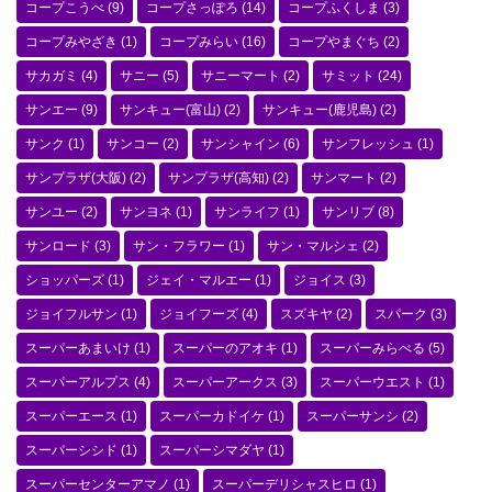
コープこうべ
(9)
コープさっぽろ
(14)
コープふくしま
(3)
コープみやざき
(1)
コープみらい
(16)
コープやまぐち
(2)
サカガミ
(4)
サニー
(5)
サニーマート
(2)
サミット
(24)
サンエー
(9)
サンキュー(富山)
(2)
サンキュー(鹿児島)
(2)
サンク
(1)
サンコー
(2)
サンシャイン
(6)
サンフレッシュ
(1)
サンプラザ(大阪)
(2)
サンプラザ(高知)
(2)
サンマート
(2)
サンユー
(2)
サンヨネ
(1)
サンライフ
(1)
サンリブ
(8)
サンロード
(3)
サン・フラワー
(1)
サン・マルシェ
(2)
ショッパーズ
(1)
ジェイ・マルエー
(1)
ジョイス
(3)
ジョイフルサン
(1)
ジョイフーズ
(4)
スズキヤ
(2)
スパーク
(3)
スーパーあまいけ
(1)
スーパーのアオキ
(1)
スーパーみらべる
(5)
スーパーアルプス
(4)
スーパーアークス
(3)
スーパーウエスト
(1)
スーパーエース
(1)
スーパーカドイケ
(1)
スーパーサンシ
(2)
スーパーシシド
(1)
スーパーシマダヤ
(1)
スーパーセンターアマノ
(1)
スーパーデリシャスヒロ
(1)