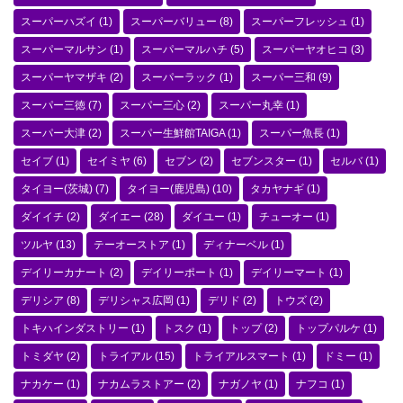
スーパーハズイ
(1)
スーパーバリュー
(8)
スーパーフレッシュ
(1)
スーパーマルサン
(1)
スーパーマルハチ
(5)
スーパーヤオヒコ
(3)
スーパーヤマザキ
(2)
スーパーラック
(1)
スーパー三和
(9)
スーパー三徳
(7)
スーパー三心
(2)
スーパー丸幸
(1)
スーパー大津
(2)
スーパー生鮮館TAIGA
(1)
スーパー魚長
(1)
セイブ
(1)
セイミヤ
(6)
セブン
(2)
セブンスター
(1)
セルバ
(1)
タイヨー(茨城)
(7)
タイヨー(鹿児島)
(10)
タカヤナギ
(1)
ダイイチ
(2)
ダイエー
(28)
ダイユー
(1)
チューオー
(1)
ツルヤ
(13)
テーオーストア
(1)
ディナーベル
(1)
デイリーカナート
(2)
デイリーポート
(1)
デイリーマート
(1)
デリシア
(8)
デリシャス広岡
(1)
デリド
(2)
トウズ
(2)
トキハインダストリー
(1)
トスク
(1)
トップ
(2)
トップパルケ
(1)
トミダヤ
(2)
トライアル
(15)
トライアルスマート
(1)
ドミー
(1)
ナカケー
(1)
ナカムラストアー
(2)
ナガノヤ
(1)
ナフコ
(1)