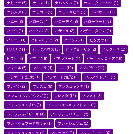
ナリタヤ
(5)
ナルス
(1)
ナルックス
(1)
ナンコクスーパー
(1)
ニシムタ
(3)
ニッコー
(1)
ニューヤヒロ
(1)
ハイマート
(1)
ハニー
(3)
ハローズ
(4)
ハローデイ
(8)
ハローマート
(1)
ハーツ
(1)
ハーベス
(3)
バザール
(2)
バザールタウン
(1)
バロー
(30)
パレマルシェ
(2)
パークス
(1)
ヒダカヤ
(1)
ヒバリヤ
(1)
ビッグハウス
(1)
ビッグヨーサン
(2)
ビッグリブ
(1)
ビフレ
(4)
ピアゴ
(16)
ピアレマート
(1)
ピーコックストア
(16)
フィール
(5)
フクハラ
(4)
フジ
(11)
フジグラン
(11)
フジマート(江東)
(1)
フジマート(群馬)
(3)
フルノストアー
(1)
フレイン
(2)
フレスコ
(8)
フレスコキクチ
(1)
フレスコベンガベンガ
(1)
フレスタ
(11)
フレスト
(3)
フレッシュくまい
(1)
フレッシュショップトマト
(1)
フレッシュバザール
(4)
フレッシュバリュー
(2)
フレッシュフードモリヤ
(1)
フレッシュマム
(1)
フレッシュマルシェ
(1)
フレッセイ
(8)
フレンドマート
(9)