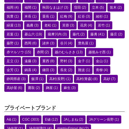
福岡
(4)
福間
(1)
秋田なまはげ
(3)
窪田
(2)
立本
(5)
笛木
(2)
筑豊
(1)
米長
(1)
粟長
(1)
紅梅
(9)
紅谷
(3)
綾杉
(1)
緑屋
(13)
義農
(3)
老松
(1)
芙蓉
(3)
花房
(4)
若竹
(1)
若葉
(1)
菱山六
(19)
薩摩川内
(3)
藤代
(2)
藤勇
(41)
藤庄
(2)
藤野
(1)
西岡
(6)
諸井
(3)
谷川
(4)
豊島屋
(1)
赤マルソウ
(15)
赤間
(2)
越のむらさき
(13)
越後みそ西
(1)
足立
(1)
遠藤
(3)
重西
(8)
野村
(3)
金子
(1)
金山
(1)
金芳
(1)
鍋喜
(4)
鎌田
(3)
長友
(2)
難波
(1)
青柳
(4)
静岡県産
(3)
飯澤
(1)
高村(長野)
(1)
高村(青森)
(8)
高砂
(7)
高砂屋
(6)
鷹取
(2)
麹屋
(1)
麻生
(3)
プライベートブランド
A&
(1)
CGC
(303)
E値
(12)
JAしまね
(2)
JAグリーン長野
(1)
JA佐賀
(1)
JA信州諏訪
(4)
mami+EnjoyLife!
(2)