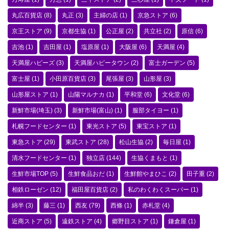
丸広百貨店
(8)
丸正
(3)
主婦の店
(1)
京急ストア
(6)
京王ストア
(9)
京都生協
(1)
公正屋
(2)
共立社
(2)
原信
(6)
吉池
(1)
吉田屋
(1)
塩原屋
(1)
大阪屋
(6)
天満屋
(4)
天満屋ハピーズ
(3)
天満屋ハピータウン
(2)
富士ガーデン
(5)
富士屋
(1)
小田原百貨店
(3)
尾張屋
(3)
山形屋
(3)
山形屋ストア
(1)
山陽マルナカ
(1)
平和堂
(6)
文化堂
(6)
新鮮市場(埼玉)
(3)
新鮮市場(富山)
(1)
服部タイヨー
(1)
札幌フードセンター
(1)
東光ストア
(5)
東宝ストア
(1)
東急ストア
(29)
東武ストア
(28)
松山生協
(2)
毎日屋
(1)
清水フードセンター
(1)
独立店
(144)
生協くまもと
(1)
生鮮市場TOP
(5)
生鮮食品おだ
(1)
生鮮館やまひこ
(2)
田子重
(2)
相鉄ローゼン
(12)
福田屋百貨店
(2)
私のわくわくスーパー
(1)
綿半
(3)
藤三
(1)
西友
(79)
西條
(1)
赤札堂
(4)
近商ストア
(5)
遠鉄ストア
(4)
郷野目ストア
(1)
鎌倉屋
(1)