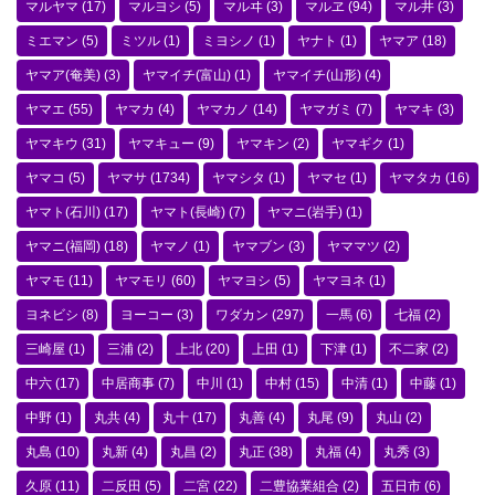
マルヤマ
(17)
マルヨシ
(5)
マルヰ
(3)
マルヱ
(94)
マル井
(3)
ミエマン
(5)
ミツル
(1)
ミヨシノ
(1)
ヤナト
(1)
ヤマア
(18)
ヤマア(奄美)
(3)
ヤマイチ(富山)
(1)
ヤマイチ(山形)
(4)
ヤマエ
(55)
ヤマカ
(4)
ヤマカノ
(14)
ヤマガミ
(7)
ヤマキ
(3)
ヤマキウ
(31)
ヤマキュー
(9)
ヤマキン
(2)
ヤマギク
(1)
ヤマコ
(5)
ヤマサ
(1734)
ヤマシタ
(1)
ヤマセ
(1)
ヤマタカ
(16)
ヤマト(石川)
(17)
ヤマト(長崎)
(7)
ヤマニ(岩手)
(1)
ヤマニ(福岡)
(18)
ヤマノ
(1)
ヤマブン
(3)
ヤママツ
(2)
ヤマモ
(11)
ヤマモリ
(60)
ヤマヨシ
(5)
ヤマヨネ
(1)
ヨネビシ
(8)
ヨーコー
(3)
ワダカン
(297)
一馬
(6)
七福
(2)
三崎屋
(1)
三浦
(2)
上北
(20)
上田
(1)
下津
(1)
不二家
(2)
中六
(17)
中居商事
(7)
中川
(1)
中村
(15)
中清
(1)
中藤
(1)
中野
(1)
丸共
(4)
丸十
(17)
丸善
(4)
丸尾
(9)
丸山
(2)
丸島
(10)
丸新
(4)
丸昌
(2)
丸正
(38)
丸福
(4)
丸秀
(3)
久原
(11)
二反田
(5)
二宮
(22)
二豊協業組合
(2)
五日市
(6)