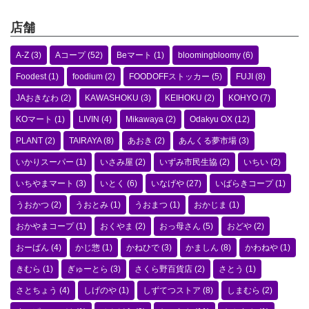
店舗
A-Z
(3)
Aコープ
(52)
Beマート
(1)
bloomingbloomy
(6)
Foodest
(1)
foodium
(2)
FOODOFFストッカー
(5)
FUJI
(8)
JAおきなわ
(2)
KAWASHOKU
(3)
KEIHOKU
(2)
KOHYO
(7)
KOマート
(1)
LIVIN
(4)
Mikawaya
(2)
Odakyu OX
(12)
PLANT
(2)
TAIRAYA
(8)
あおき
(2)
あんくる夢市場
(3)
いかりスーパー
(1)
いさみ屋
(2)
いずみ市民生協
(2)
いちい
(2)
いちやまマート
(3)
いとく
(6)
いなげや
(27)
いばらきコープ
(1)
うおかつ
(2)
うおとみ
(1)
うおまつ
(1)
おかじま
(1)
おかやまコープ
(1)
おくやま
(2)
おっ母さん
(5)
おどや
(2)
おーばん
(4)
かじ惣
(1)
かねひで
(3)
かましん
(8)
かわねや
(1)
きむら
(1)
ぎゅーとら
(3)
さくら野百貨店
(2)
さとう
(1)
さとちょう
(4)
しげのや
(1)
しずてつストア
(8)
しまむら
(2)