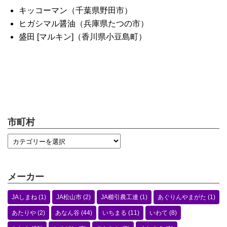
キッコーマン（千葉県野田市）
ヒガシマル醤油（兵庫県たつの市）
盛田 [マルキン]（香川県小豆島町）
市町村
メーカー
JAしまね
(1)
JA松山市
(2)
JA櫛引農工連
(1)
あぐりんやまがた
(1)
あたりや
(2)
あなん谷
(44)
いちまる
(11)
いわて
(8)