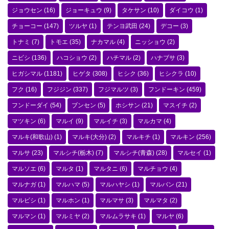
ジョウセン
(16)
ジョーキュウ
(9)
タケサン
(10)
ダイコウ
(1)
チョーコー
(147)
ツルヤ
(1)
テンヨ武田
(24)
デコー
(3)
トナミ
(7)
トモエ
(35)
ナカマル
(4)
ニッショウ
(2)
ニビシ
(136)
ハコショウ
(2)
ハチマル
(2)
ハナブサ
(3)
ヒガシマル
(1181)
ヒゲタ
(308)
ヒシク
(36)
ヒシクラ
(10)
フク
(16)
フジジン
(337)
フジマルツ
(3)
フンドーキン
(459)
フンドーダイ
(54)
ブンセン
(5)
ホシサン
(21)
マスイチ
(2)
マツキン
(6)
マルイ
(9)
マルイチ
(3)
マルカマ
(4)
マルキ(和歌山)
(1)
マルキ(大分)
(2)
マルキチ
(1)
マルキン
(256)
マルサ
(23)
マルシチ(栃木)
(7)
マルシチ(青森)
(28)
マルセイ
(1)
マルソエ
(6)
マルタ
(1)
マルタニ
(6)
マルチョウ
(4)
マルナガ
(1)
マルハマ
(5)
マルハヤシ
(1)
マルバン
(21)
マルビシ
(1)
マルホン
(1)
マルマサ
(3)
マルマタ
(2)
マルマン
(1)
マルミヤ
(2)
マルムラサキ
(1)
マルヤ
(6)