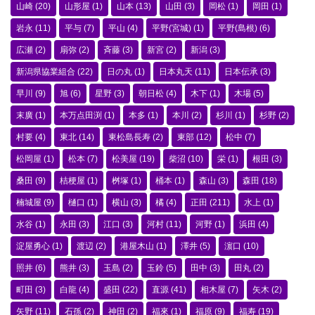
山崎
(20)
山形屋
(1)
山本
(13)
山田
(3)
岡松
(1)
岡田
(1)
岩永
(11)
平与
(7)
平山
(4)
平野(宮城)
(1)
平野(島根)
(6)
広瀬
(2)
扇弥
(2)
斉藤
(3)
新宮
(2)
新潟
(3)
新潟県協業組合
(22)
日の丸
(1)
日本丸天
(11)
日本伝承
(3)
早川
(9)
旭
(6)
星野
(3)
朝日松
(4)
木下
(1)
木場
(5)
末廣
(1)
本万点田渕
(1)
本多
(1)
本川
(2)
杉川
(1)
杉野
(2)
村要
(4)
東北
(14)
東松島長寿
(2)
東部
(12)
松中
(7)
松岡屋
(1)
松本
(7)
松美屋
(19)
柴沼
(10)
栄
(1)
根田
(3)
桑田
(9)
桔梗屋
(1)
桝塚
(1)
桶本
(1)
森山
(3)
森田
(18)
楠城屋
(9)
樋口
(1)
横山
(3)
橘
(4)
正田
(211)
水上
(1)
水谷
(1)
永田
(3)
江口
(3)
河村
(11)
河野
(1)
浜田
(4)
淀屋勇心
(1)
渡辺
(2)
港屋木山
(1)
澤井
(5)
濵口
(10)
照井
(6)
熊井
(3)
玉島
(2)
玉鈴
(5)
田中
(3)
田丸
(2)
町田
(3)
白龍
(4)
盛田
(22)
直源
(41)
相木屋
(7)
矢木
(2)
矢野
(11)
石孫
(2)
神田
(2)
福來
(1)
福原
(9)
福寿
(19)