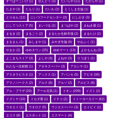
すーぱーこいけ
(1)
せんどう
(3)
たいらや
(11)
たからや
(1)
たまや
(3)
たもり
(1)
だいわ
(2)
とくしま生協
(1)
とりせん
(12)
にいつフードセンター
(3)
にしがき
(3)
にしてつストア
(5)
まいづる
(2)
まつばや
(2)
まねき屋
(1)
まるき
(2)
まるごう
(2)
まるたか生鮮市場
(2)
まるたけ
(2)
まるまん
(1)
みしまや
(1)
みやぎ生協
(6)
やおふく
(1)
やまか
(2)
ゆめタウン
(25)
ゆめマート
(13)
よかもんね
(2)
よこまちストア
(3)
よしや
(3)
よねや
(3)
りうぼう
(1)
わたなべ生鮮館
(1)
アオキスーパー
(3)
アカシヤ
(1)
アスタラビスタ
(1)
アックス
(1)
アバンセ
(5)
アピタ
(30)
アマノパークス
(2)
アルク
(6)
アルゾ
(2)
アルビス
(8)
アル・プラザ
(20)
アール元気
(1)
イオン
(209)
イズミ
(2)
イズミヤ
(10)
イセダ屋
(1)
イチコ
(2)
イトーヨーカドー
(62)
ウオエイ
(1)
ウオロク
(5)
ウジエスーパー
(3)
エイビイ
(1)
エコス
(8)
エスポット
(1)
エスマート
(4)