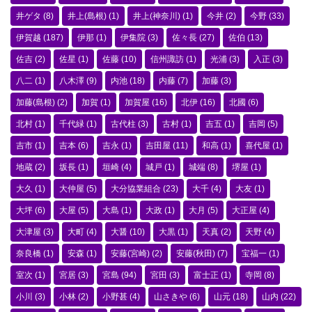
井ゲタ
(8)
井上(島根)
(1)
井上(神奈川)
(1)
今井
(2)
今野
(33)
伊賀越
(187)
伊那
(1)
伊集院
(3)
佐々長
(27)
佐伯
(13)
佐吉
(2)
佐星
(1)
佐藤
(10)
信州諏訪
(1)
光浦
(3)
入正
(3)
八二
(1)
八木澤
(9)
内池
(18)
内藤
(7)
加藤
(3)
加藤(島根)
(2)
加賀
(1)
加賀屋
(16)
北伊
(16)
北國
(6)
北村
(1)
千代緑
(1)
古代柱
(3)
古村
(1)
吉五
(1)
吉岡
(5)
吉市
(1)
吉本
(6)
吉永
(1)
吉田屋
(11)
和高
(1)
喜代屋
(1)
地蔵
(2)
坂長
(1)
垣崎
(4)
城戸
(1)
城端
(8)
堺屋
(1)
大久
(1)
大仲屋
(5)
大分協業組合
(23)
大千
(4)
大友
(1)
大坪
(6)
大屋
(5)
大島
(1)
大政
(1)
大月
(5)
大正屋
(4)
大津屋
(3)
大町
(4)
大醤
(10)
大黒
(1)
天真
(2)
天野
(4)
奈良橋
(1)
安森
(1)
安藤(宮崎)
(2)
安藤(秋田)
(7)
宝福一
(1)
室次
(1)
宮居
(3)
宮島
(94)
宮田
(3)
富士正
(1)
寺岡
(8)
小川
(3)
小林
(2)
小野甚
(4)
山さきや
(6)
山元
(18)
山内
(22)