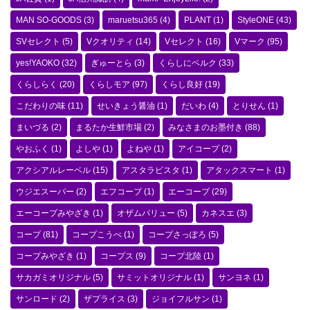
MAN SO-GOODS
(3)
maruetsu365
(4)
PLANT
(1)
StyleONE
(43)
SVセレクト
(5)
Vクオリティ
(14)
Vセレクト
(16)
Vマーク
(95)
yes!YAOKO
(32)
ぎゅーとら
(3)
くらしにベルク
(33)
くらしらく
(20)
くらしモア
(97)
くらし良好
(19)
こだわりの味
(11)
せいきょう醤油
(1)
だいわ
(4)
とりせん
(1)
まいづる
(2)
まるたか生鮮市場
(2)
みなさまのお墨付き
(88)
やおふく
(1)
よしや
(1)
よねや
(1)
アイコープ
(2)
アクシアルレーベル
(15)
アスタラビスタ
(1)
アタックスマート
(1)
ウジエスーパー
(2)
エフコープ
(1)
エーコープ
(29)
エーコープみやざき
(1)
オザムバリュー
(5)
カネスエ
(3)
コープ
(81)
コープこうべ
(1)
コープさっぽろ
(5)
コープみやざき
(1)
コープス
(9)
コープ北陸
(1)
サカガミオリジナル
(5)
サミットオリジナル
(1)
サンヨネ
(1)
サンロード
(2)
ザプライス
(3)
ジョイフルサン
(1)