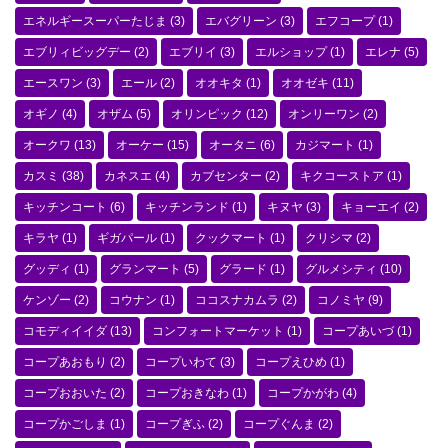
エネルギースーパーたじま
(3)
エバグリーン
(3)
エフコープ
(1)
エブリィビッグデー
(2)
エブリイ
(3)
エルショップ
(1)
エレナ
(5)
エースワン
(3)
エール
(2)
オオキタ
(1)
オオゼキ
(11)
オギノ
(4)
オザム
(5)
オリンピック
(12)
オンリーワン
(2)
オークワ
(13)
オーケー
(15)
オータニ
(6)
カジマート
(1)
カスミ
(38)
カネスエ
(4)
カブセンター
(2)
キクコーストア
(1)
キッチンコート
(6)
キッチンランド
(1)
キヌヤ
(3)
キョーエイ
(2)
キラヤ
(1)
ギガパール
(1)
クックマート
(1)
クリシマ
(2)
グッディ
(1)
グランマート
(5)
グラード
(1)
グルメシティ
(10)
ケンゾー
(2)
コウナン
(1)
ココスナカムラ
(2)
コノミヤ
(9)
コモディイイダ
(13)
コンフォートマーケット
(1)
コープあいづ
(1)
コープあおもり
(2)
コープいわて
(3)
コープえひめ
(1)
コープおおいた
(2)
コープおきなわ
(1)
コープかがわ
(4)
コープかごしま
(1)
コープぎふ
(2)
コープぐんま
(2)