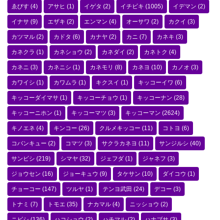
ゑびす
(4)
アサヒ
(1)
イゲタ
(2)
イチビキ
(1005)
イデマン
(2)
イナサ
(9)
エザキ
(2)
エンマン
(4)
オーサワ
(2)
カクイ
(3)
カツマル
(2)
カドタ
(6)
カナヤ
(2)
カニ
(7)
カネキ
(3)
カネクラ
(1)
カネショウ
(2)
カネダイ
(2)
カネトク
(4)
カネニ
(3)
カネニシ
(1)
カネモリ
(8)
カネヨ
(10)
カノオ
(3)
カワイシ
(1)
カワムラ
(1)
キクスイ
(1)
キッコーイワ
(6)
キッコーダイマサ
(1)
キッコーチョウ
(1)
キッコーナン
(28)
キッコーニホン
(1)
キッコーマツ
(3)
キッコーマン
(2624)
キノエネ
(4)
キンコー
(26)
クルメキッコー
(11)
コトヨ
(6)
コバンキュー
(2)
コマツ
(3)
サクラカネヨ
(11)
サンジルシ
(40)
サンビシ
(219)
シマヤ
(32)
ジェフダ
(1)
ジャネフ
(3)
ジョウセン
(16)
ジョーキュウ
(9)
タケサン
(10)
ダイコウ
(1)
チョーコー
(147)
ツルヤ
(1)
テンヨ武田
(24)
デコー
(3)
トナミ
(7)
トモエ
(35)
ナカマル
(4)
ニッショウ
(2)
ニビシ
(136)
ハコショウ
(2)
ハチマル
(2)
ハナブサ
(3)