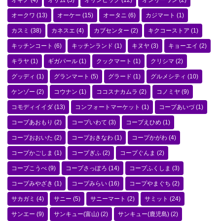
オギノ
(4)
オザム
(5)
オリンピック
(12)
オンリーワン
(2)
オークワ
(13)
オーケー
(15)
オータニ
(6)
カジマート
(1)
カスミ
(38)
カネスエ
(4)
カブセンター
(2)
キクコーストア
(1)
キッチンコート
(6)
キッチンランド
(1)
キヌヤ
(3)
キョーエイ
(2)
キラヤ
(1)
ギガパール
(1)
クックマート
(1)
クリシマ
(2)
グッディ
(1)
グランマート
(5)
グラード
(1)
グルメシティ
(10)
ケンゾー
(2)
コウナン
(1)
ココスナカムラ
(2)
コノミヤ
(9)
コモディイイダ
(13)
コンフォートマーケット
(1)
コープあいづ
(1)
コープあおもり
(2)
コープいわて
(3)
コープえひめ
(1)
コープおおいた
(2)
コープおきなわ
(1)
コープかがわ
(4)
コープかごしま
(1)
コープぎふ
(2)
コープぐんま
(2)
コープこうべ
(9)
コープさっぽろ
(14)
コープふくしま
(3)
コープみやざき
(1)
コープみらい
(16)
コープやまぐち
(2)
サカガミ
(4)
サニー
(5)
サニーマート
(2)
サミット
(24)
サンエー
(9)
サンキュー(富山)
(2)
サンキュー(鹿児島)
(2)