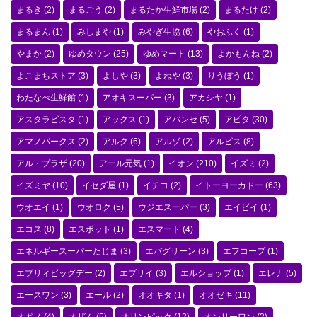
まるき
(2)
まるごう
(2)
まるたか生鮮市場
(2)
まるたけ
(2)
まるまん
(1)
みしまや
(1)
みやぎ生協
(6)
やおふく
(1)
やまか
(2)
ゆめタウン
(25)
ゆめマート
(13)
よかもんね
(2)
よこまちストア
(3)
よしや
(3)
よねや
(3)
りうぼう
(1)
わたなべ生鮮館
(1)
アオキスーパー
(3)
アカシヤ
(1)
アスタラビスタ
(1)
アックス
(1)
アバンセ
(5)
アピタ
(30)
アマノパークス
(2)
アルク
(6)
アルゾ
(2)
アルビス
(8)
アル・プラザ
(20)
アール元気
(1)
イオン
(210)
イズミ
(2)
イズミヤ
(10)
イセダ屋
(1)
イチコ
(2)
イトーヨーカドー
(63)
ウオエイ
(1)
ウオロク
(5)
ウジエスーパー
(3)
エイビイ
(1)
エコス
(8)
エスポット
(1)
エスマート
(4)
エネルギースーパーたじま
(3)
エバグリーン
(3)
エフコープ
(1)
エブリィビッグデー
(2)
エブリイ
(3)
エルショップ
(1)
エレナ
(5)
エースワン
(3)
エール
(2)
オオキタ
(1)
オオゼキ
(11)