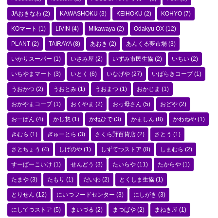
JAおきなわ
(2)
KAWASHOKU
(3)
KEIHOKU
(2)
KOHYO
(7)
KOマート
(1)
LIVIN
(4)
Mikawaya
(2)
Odakyu OX
(12)
PLANT
(2)
TAIRAYA
(8)
あおき
(2)
あんくる夢市場
(3)
いかりスーパー
(1)
いさみ屋
(2)
いずみ市民生協
(2)
いちい
(2)
いちやまマート
(3)
いとく
(6)
いなげや
(27)
いばらきコープ
(1)
うおかつ
(2)
うおとみ
(1)
うおまつ
(1)
おかじま
(1)
おかやまコープ
(1)
おくやま
(2)
おっ母さん
(5)
おどや
(2)
おーばん
(4)
かじ惣
(1)
かねひで
(3)
かましん
(8)
かわねや
(1)
きむら
(1)
ぎゅーとら
(3)
さくら野百貨店
(2)
さとう
(1)
さとちょう
(4)
しげのや
(1)
しずてつストア
(8)
しまむら
(2)
すーぱーこいけ
(1)
せんどう
(3)
たいらや
(11)
たからや
(1)
たまや
(3)
たもり
(1)
だいわ
(2)
とくしま生協
(1)
とりせん
(12)
にいつフードセンター
(3)
にしがき
(3)
にしてつストア
(5)
まいづる
(2)
まつばや
(2)
まねき屋
(1)