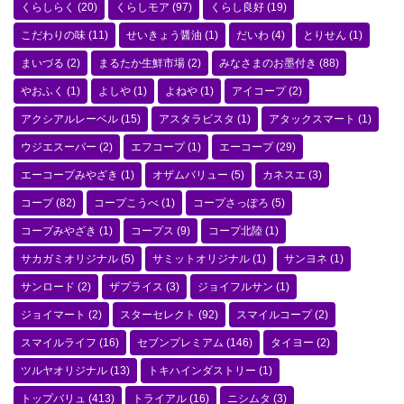
くらしらく
(20)
くらしモア
(97)
くらし良好
(19)
こだわりの味
(11)
せいきょう醤油
(1)
だいわ
(4)
とりせん
(1)
まいづる
(2)
まるたか生鮮市場
(2)
みなさまのお墨付き
(88)
やおふく
(1)
よしや
(1)
よねや
(1)
アイコープ
(2)
アクシアルレーベル
(15)
アスタラビスタ
(1)
アタックスマート
(1)
ウジエスーパー
(2)
エフコープ
(1)
エーコープ
(29)
エーコープみやざき
(1)
オザムバリュー
(5)
カネスエ
(3)
コープ
(82)
コープこうべ
(1)
コープさっぽろ
(5)
コープみやざき
(1)
コープス
(9)
コープ北陸
(1)
サカガミオリジナル
(5)
サミットオリジナル
(1)
サンヨネ
(1)
サンロード
(2)
ザプライス
(3)
ジョイフルサン
(1)
ジョイマート
(2)
スターセレクト
(92)
スマイルコープ
(2)
スマイルライフ
(16)
セブンプレミアム
(146)
タイヨー
(2)
ツルヤオリジナル
(13)
トキハインダストリー
(1)
トップバリュ
(413)
トライアル
(16)
ニシムタ
(3)