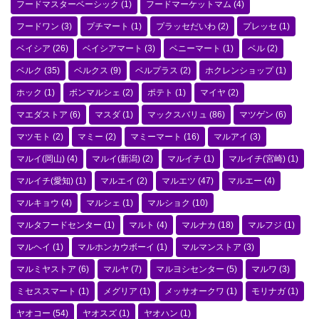
フードマスターベーシック
(1)
フードマーケットマム
(4)
フードワン
(3)
プチマート
(1)
プラッセだいわ
(2)
プレッセ
(1)
ベイシア
(26)
ベイシアマート
(3)
ベニーマート
(1)
ベル
(2)
ベルク
(35)
ベルクス
(9)
ベルプラス
(2)
ホクレンショップ
(1)
ホック
(1)
ボンマルシェ
(2)
ポテト
(1)
マイヤ
(2)
マエダストア
(6)
マスダ
(1)
マックスバリュ
(86)
マツゲン
(6)
マツモト
(2)
マミー
(2)
マミーマート
(16)
マルアイ
(3)
マルイ(岡山)
(4)
マルイ(新潟)
(2)
マルイチ
(1)
マルイチ(宮崎)
(1)
マルイチ(愛知)
(1)
マルエイ
(2)
マルエツ
(47)
マルエー
(4)
マルキョウ
(4)
マルシェ
(1)
マルショク
(10)
マルタフードセンター
(1)
マルト
(4)
マルナカ
(18)
マルフジ
(1)
マルヘイ
(1)
マルホンカウボーイ
(1)
マルマンストア
(3)
マルミヤストア
(6)
マルヤ
(7)
マルヨシセンター
(5)
マルワ
(3)
ミセススマート
(1)
メグリア
(1)
メッサオークワ
(1)
モリナガ
(1)
ヤオコー
(54)
ヤオスズ
(1)
ヤオハン
(1)