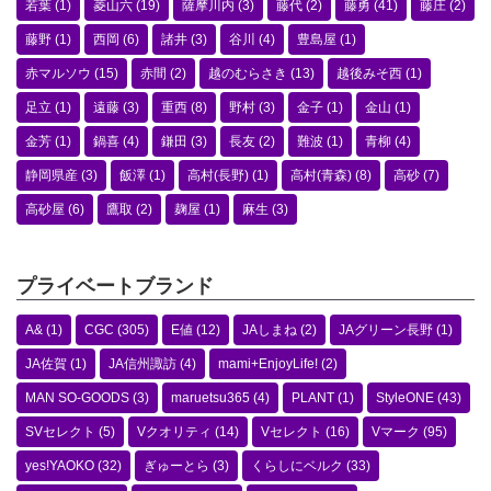
若葉
(1)
菱山六
(19)
薩摩川内
(3)
藤代
(2)
藤勇
(41)
藤庄
(2)
藤野
(1)
西岡
(6)
諸井
(3)
谷川
(4)
豊島屋
(1)
赤マルソウ
(15)
赤間
(2)
越のむらさき
(13)
越後みそ西
(1)
足立
(1)
遠藤
(3)
重西
(8)
野村
(3)
金子
(1)
金山
(1)
金芳
(1)
鍋喜
(4)
鎌田
(3)
長友
(2)
難波
(1)
青柳
(4)
静岡県産
(3)
飯澤
(1)
高村(長野)
(1)
高村(青森)
(8)
高砂
(7)
高砂屋
(6)
鷹取
(2)
麹屋
(1)
麻生
(3)
プライベートブランド
A&
(1)
CGC
(305)
E値
(12)
JAしまね
(2)
JAグリーン長野
(1)
JA佐賀
(1)
JA信州諏訪
(4)
mami+EnjoyLife!
(2)
MAN SO-GOODS
(3)
maruetsu365
(4)
PLANT
(1)
StyleONE
(43)
SVセレクト
(5)
Vクオリティ
(14)
Vセレクト
(16)
Vマーク
(95)
yes!YAOKO
(32)
ぎゅーとら
(3)
くらしにベルク
(33)