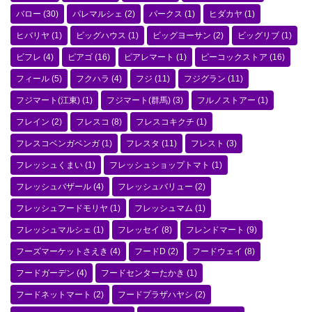
バロー
(30)
パレマルシェ
(2)
パークス
(1)
ヒダカヤ
(1)
ヒバリヤ
(1)
ビッグハウス
(1)
ビッグヨーサン
(2)
ビッグリブ
(1)
ビフレ
(4)
ピアゴ
(16)
ピアレマート
(1)
ピーコックストア
(16)
フィール
(5)
フクハラ
(4)
フジ
(11)
フジグラン
(11)
フジマート(江東)
(1)
フジマート(群馬)
(3)
フルノストアー
(1)
フレイン
(2)
フレスコ
(8)
フレスコキクチ
(1)
フレスコベンガベンガ
(1)
フレスタ
(11)
フレスト
(3)
フレッシュくまい
(1)
フレッシュショップトマト
(1)
フレッシュバザール
(4)
フレッシュバリュー
(2)
フレッシュフードモリヤ
(1)
フレッシュマム
(1)
フレッシュマルシェ
(1)
フレッセイ
(8)
フレンドマート
(9)
フーズマーケットさえき
(4)
フードD
(2)
フードウェイ
(8)
フードガーデン
(4)
フードセンターたかき
(1)
フードネットマート
(2)
フードプラザハヤシ
(2)