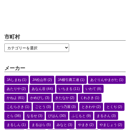
市町村
メーカー
JAしまね
(1)
JA松山市
(2)
JA櫛引農工連
(1)
あぐりんやまがた
(1)
あたりや
(2)
あなん谷
(44)
いちまる
(11)
いわて
(8)
かねよ
(61)
かめびし
(3)
きたなか
(2)
くれさき
(1)
こむらさき
(1)
ごとう
(3)
たつ乃屋
(3)
ときわや
(2)
とくぢ
(2)
とら
(36)
なるせ
(3)
びはん
(30)
ふじもと
(9)
まるさん
(3)
まるしん
(1)
まるはら
(5)
みなと
(3)
やまき
(2)
やまじょう
(2)