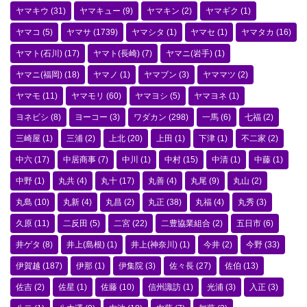
ヤマキウ
(31)
ヤマキュー
(9)
ヤマキン
(2)
ヤマギク
(1)
ヤマコ
(5)
ヤマサ
(1739)
ヤマシタ
(1)
ヤマセ
(1)
ヤマタカ
(16)
ヤマト(石川)
(17)
ヤマト(長崎)
(7)
ヤマニ(岩手)
(1)
ヤマニ(福岡)
(18)
ヤマノ
(1)
ヤマブン
(3)
ヤママツ
(2)
ヤマモ
(11)
ヤマモリ
(60)
ヤマヨシ
(5)
ヤマヨネ
(1)
ヨネビシ
(8)
ヨーコー
(3)
ワダカン
(298)
一馬
(6)
七福
(2)
三崎屋
(1)
三浦
(2)
上北
(20)
上田
(1)
下津
(1)
不二家
(2)
中六
(17)
中居商事
(7)
中川
(1)
中村
(15)
中清
(1)
中藤
(1)
中野
(1)
丸共
(4)
丸十
(17)
丸善
(4)
丸尾
(9)
丸山
(2)
丸島
(10)
丸新
(4)
丸昌
(2)
丸正
(38)
丸福
(4)
丸秀
(3)
久原
(11)
二反田
(5)
二宮
(22)
二豊協業組合
(2)
五日市
(6)
井ゲタ
(8)
井上(島根)
(1)
井上(神奈川)
(1)
今井
(2)
今野
(33)
伊賀越
(187)
伊那
(1)
伊集院
(3)
佐々長
(27)
佐伯
(13)
佐吉
(2)
佐星
(1)
佐藤
(10)
信州諏訪
(1)
光浦
(3)
入正
(3)