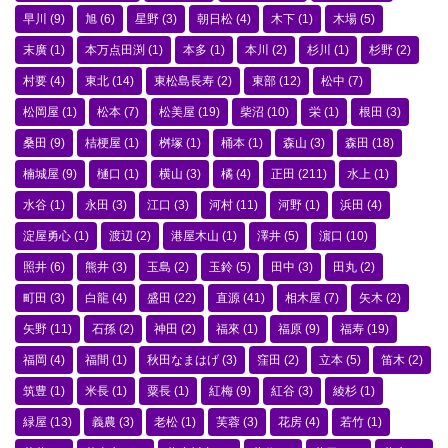
早川
(9)
旭
(6)
星野
(3)
朝日松
(4)
木下
(1)
木場
(5)
末廣
(1)
本万点田渕
(1)
本多
(1)
本川
(2)
杉川
(1)
杉野
(2)
村要
(4)
東北
(14)
東松島長寿
(2)
東部
(12)
松中
(7)
松岡屋
(1)
松本
(7)
松美屋
(19)
柴沼
(10)
栄
(1)
根田
(3)
桑田
(9)
桔梗屋
(1)
桝塚
(1)
桶本
(1)
森山
(3)
森田
(18)
楠城屋
(9)
樋口
(1)
横山
(3)
橘
(4)
正田
(211)
水上
(1)
水谷
(1)
永田
(3)
江口
(3)
河村
(11)
河野
(1)
浜田
(4)
淀屋勇心
(1)
渡辺
(2)
港屋木山
(1)
澤井
(5)
濵口
(10)
照井
(6)
熊井
(3)
玉島
(2)
玉鈴
(5)
田中
(3)
田丸
(2)
町田
(3)
白龍
(4)
盛田
(22)
直源
(41)
相木屋
(7)
矢木
(2)
矢野
(11)
石孫
(2)
神田
(2)
福來
(1)
福原
(9)
福寿
(19)
福岡
(4)
福間
(1)
秋田なまはげ
(3)
窪田
(2)
立本
(5)
笛木
(2)
筑豊
(1)
米長
(1)
粟長
(1)
紅梅
(9)
紅谷
(3)
綾杉
(1)
緑屋
(13)
義農
(3)
老松
(1)
芙蓉
(3)
花房
(4)
若竹
(1)