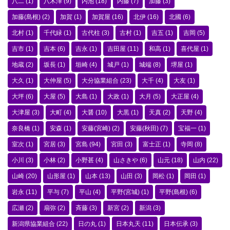
八二
(1)
八木澤
(9)
内池
(18)
内藤
(7)
加藤
(3)
加藤(島根)
(2)
加賀
(1)
加賀屋
(16)
北伊
(16)
北國
(6)
北村
(1)
千代緑
(1)
古代柱
(3)
古村
(1)
吉五
(1)
吉岡
(5)
吉市
(1)
吉本
(6)
吉永
(1)
吉田屋
(11)
和高
(1)
喜代屋
(1)
地蔵
(2)
坂長
(1)
垣崎
(4)
城戸
(1)
城端
(8)
堺屋
(1)
大久
(1)
大仲屋
(5)
大分協業組合
(23)
大千
(4)
大友
(1)
大坪
(6)
大屋
(5)
大島
(1)
大政
(1)
大月
(5)
大正屋
(4)
大津屋
(3)
大町
(4)
大醤
(10)
大黒
(1)
天真
(2)
天野
(4)
奈良橋
(1)
安森
(1)
安藤(宮崎)
(2)
安藤(秋田)
(7)
宝福一
(1)
室次
(1)
宮居
(3)
宮島
(94)
宮田
(3)
富士正
(1)
寺岡
(8)
小川
(3)
小林
(2)
小野甚
(4)
山さきや
(6)
山元
(18)
山内
(22)
山崎
(20)
山形屋
(1)
山本
(13)
山田
(3)
岡松
(1)
岡田
(1)
岩永
(11)
平与
(7)
平山
(4)
平野(宮城)
(1)
平野(島根)
(6)
広瀬
(2)
扇弥
(2)
斉藤
(3)
新宮
(2)
新潟
(3)
新潟県協業組合
(22)
日の丸
(1)
日本丸天
(11)
日本伝承
(3)