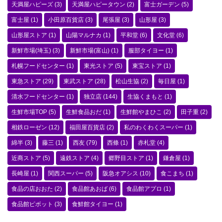
天満屋ハピーズ
(3)
天満屋ハピータウン
(2)
富士ガーデン
(5)
富士屋
(1)
小田原百貨店
(3)
尾張屋
(3)
山形屋
(3)
山形屋ストア
(1)
山陽マルナカ
(1)
平和堂
(6)
文化堂
(6)
新鮮市場(埼玉)
(3)
新鮮市場(富山)
(1)
服部タイヨー
(1)
札幌フードセンター
(1)
東光ストア
(5)
東宝ストア
(1)
東急ストア
(29)
東武ストア
(28)
松山生協
(2)
毎日屋
(1)
清水フードセンター
(1)
独立店
(144)
生協くまもと
(1)
生鮮市場TOP
(5)
生鮮食品おだ
(1)
生鮮館やまひこ
(2)
田子重
(2)
相鉄ローゼン
(12)
福田屋百貨店
(2)
私のわくわくスーパー
(1)
綿半
(3)
藤三
(1)
西友
(79)
西條
(1)
赤札堂
(4)
近商ストア
(5)
遠鉄ストア
(4)
郷野目ストア
(1)
鎌倉屋
(1)
長崎屋
(1)
関西スーパー
(5)
阪急オアシス
(10)
食こまち
(1)
食品の店おおた
(2)
食品館あおば
(6)
食品館アプロ
(1)
食品館ピボット
(3)
食鮮館タイヨー
(1)