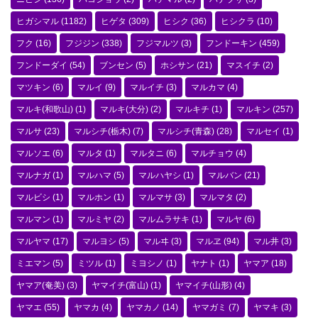
ヒガシマル
(1182)
ヒゲタ
(309)
ヒシク
(36)
ヒシクラ
(10)
フク
(16)
フジジン
(338)
フジマルツ
(3)
フンドーキン
(459)
フンドーダイ
(54)
ブンセン
(5)
ホシサン
(21)
マスイチ
(2)
マツキン
(6)
マルイ
(9)
マルイチ
(3)
マルカマ
(4)
マルキ(和歌山)
(1)
マルキ(大分)
(2)
マルキチ
(1)
マルキン
(257)
マルサ
(23)
マルシチ(栃木)
(7)
マルシチ(青森)
(28)
マルセイ
(1)
マルソエ
(6)
マルタ
(1)
マルタニ
(6)
マルチョウ
(4)
マルナガ
(1)
マルハマ
(5)
マルハヤシ
(1)
マルバン
(21)
マルビシ
(1)
マルホン
(1)
マルマサ
(3)
マルマタ
(2)
マルマン
(1)
マルミヤ
(2)
マルムラサキ
(1)
マルヤ
(6)
マルヤマ
(17)
マルヨシ
(5)
マルヰ
(3)
マルヱ
(94)
マル井
(3)
ミエマン
(5)
ミツル
(1)
ミヨシノ
(1)
ヤナト
(1)
ヤマア
(18)
ヤマア(奄美)
(3)
ヤマイチ(富山)
(1)
ヤマイチ(山形)
(4)
ヤマエ
(55)
ヤマカ
(4)
ヤマカノ
(14)
ヤマガミ
(7)
ヤマキ
(3)