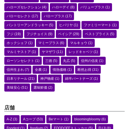
ハローズセレクション
(4)
ハローデイ
(8)
バリュープラス
(1)
バローセレクト
(17)
バロープラス
(17)
パントリーアンドラッキー
(5)
ヒバリヤ
(1)
ファミリーマート
(1)
フジ
(19)
フジチョイス
(9)
ベイシア
(29)
ベストプライス
(5)
ホックシェフ
(1)
マミープラス
(6)
マルキョウ
(1)
マルミヤストア
(1)
ヤマザワ
(11)
レッドキャベツ
(1)
ローソンセレクト
(1)
三徳
(5)
丸広
(5)
信州の信友
(1)
信州生まれ
(7)
全農
(1)
情熱価格
(1)
断然お得
(31)
日本リテール
(21)
神戸物産
(1)
綿半パートナーズ
(1)
美味安心
(51)
選味鮮価
(2)
店舗
A-Z
(3)
Aコープ
(53)
Beマート
(1)
bloomingbloomy
(6)
Foodest
(1)
foodium
(2)
FOODOFFストッカー
(5)
FUJI
(8)