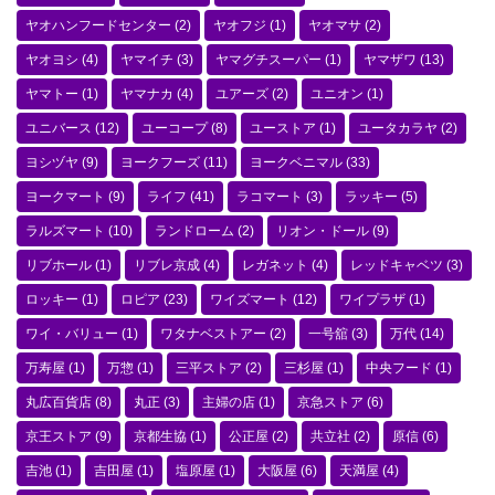
ヤオハンフードセンター
(2)
ヤオフジ
(1)
ヤオマサ
(2)
ヤオヨシ
(4)
ヤマイチ
(3)
ヤマグチスーパー
(1)
ヤマザワ
(13)
ヤマトー
(1)
ヤマナカ
(4)
ユアーズ
(2)
ユニオン
(1)
ユニバース
(12)
ユーコープ
(8)
ユーストア
(1)
ユータカラヤ
(2)
ヨシヅヤ
(9)
ヨークフーズ
(11)
ヨークベニマル
(33)
ヨークマート
(9)
ライフ
(41)
ラコマート
(3)
ラッキー
(5)
ラルズマート
(10)
ランドローム
(2)
リオン・ドール
(9)
リブホール
(1)
リブレ京成
(4)
レガネット
(4)
レッドキャベツ
(3)
ロッキー
(1)
ロピア
(23)
ワイズマート
(12)
ワイプラザ
(1)
ワイ・バリュー
(1)
ワタナベストアー
(2)
一号舘
(3)
万代
(14)
万寿屋
(1)
万惣
(1)
三平ストア
(2)
三杉屋
(1)
中央フード
(1)
丸広百貨店
(8)
丸正
(3)
主婦の店
(1)
京急ストア
(6)
京王ストア
(9)
京都生協
(1)
公正屋
(2)
共立社
(2)
原信
(6)
吉池
(1)
吉田屋
(1)
塩原屋
(1)
大阪屋
(6)
天満屋
(4)