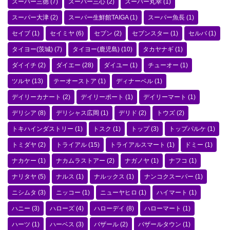
スーパー三徳
(7)
スーパー三心
(2)
スーパー丸幸
(1)
スーパー大津
(2)
スーパー生鮮館TAIGA
(1)
スーパー魚長
(1)
セイブ
(1)
セイミヤ
(6)
セブン
(2)
セブンスター
(1)
セルバ
(1)
タイヨー(茨城)
(7)
タイヨー(鹿児島)
(10)
タカヤナギ
(1)
ダイイチ
(2)
ダイエー
(28)
ダイユー
(1)
チューオー
(1)
ツルヤ
(13)
テーオーストア
(1)
ディナーベル
(1)
デイリーカナート
(2)
デイリーポート
(1)
デイリーマート
(1)
デリシア
(8)
デリシャス広岡
(1)
デリド
(2)
トウズ
(2)
トキハインダストリー
(1)
トスク
(1)
トップ
(3)
トップパルケ
(1)
トミダヤ
(2)
トライアル
(15)
トライアルスマート
(1)
ドミー
(1)
ナカケー
(1)
ナカムラストアー
(2)
ナガノヤ
(1)
ナフコ
(1)
ナリタヤ
(5)
ナルス
(1)
ナルックス
(1)
ナンコクスーパー
(1)
ニシムタ
(3)
ニッコー
(1)
ニューヤヒロ
(1)
ハイマート
(1)
ハニー
(3)
ハローズ
(4)
ハローデイ
(8)
ハローマート
(1)
ハーツ
(1)
ハーベス
(3)
バザール
(2)
バザールタウン
(1)