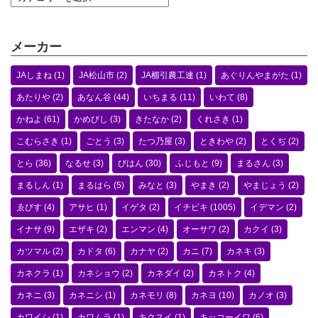
メーカー
JAしまね
(1)
JA松山市
(2)
JA櫛引農工連
(1)
あぐりんやまがた
(1)
あたりや
(2)
あなん谷
(44)
いちまる
(11)
いわて
(8)
かねよ
(61)
かめびし
(3)
きたなか
(2)
くれさき
(1)
こむらさき
(1)
ごとう
(3)
たつ乃屋
(3)
ときわや
(2)
とくぢ
(2)
とら
(36)
なるせ
(3)
びはん
(30)
ふじもと
(9)
まるさん
(3)
まるしん
(1)
まるはら
(5)
みなと
(3)
やまき
(2)
やまじょう
(2)
ゑびす
(4)
アサヒ
(1)
イゲタ
(2)
イチビキ
(1005)
イデマン
(2)
イナサ
(9)
エザキ
(2)
エンマン
(4)
オーサワ
(2)
カクイ
(3)
カツマル
(2)
カドタ
(6)
カナヤ
(2)
カニ
(7)
カネキ
(3)
カネクラ
(1)
カネショウ
(2)
カネダイ
(2)
カネトク
(4)
カネニ
(3)
カネニシ
(1)
カネモリ
(8)
カネヨ
(10)
カノオ
(3)
カワイシ
(1)
カワムラ
(1)
キクスイ
(1)
キッコーイワ
(6)