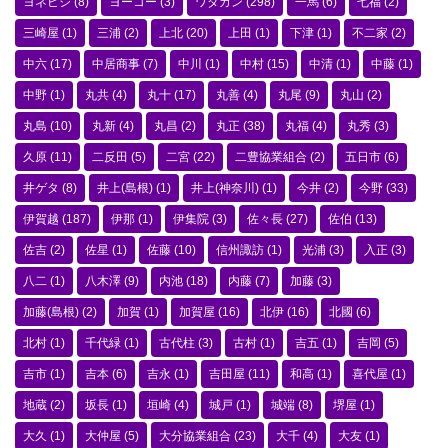
ヨネビシ
(8)
ヨーコー
(3)
ワダカン
(298)
一馬
(6)
七福
(2)
三崎屋
(1)
三浦
(2)
上北
(20)
上田
(1)
下津
(1)
不二家
(2)
中六
(17)
中居商事
(7)
中川
(1)
中村
(15)
中清
(1)
中藤
(1)
中野
(1)
丸共
(4)
丸十
(17)
丸善
(4)
丸尾
(9)
丸山
(2)
丸島
(10)
丸新
(4)
丸昌
(2)
丸正
(38)
丸福
(4)
丸秀
(3)
久原
(11)
二反田
(5)
二宮
(22)
二豊協業組合
(2)
五日市
(6)
井ゲタ
(8)
井上(島根)
(1)
井上(神奈川)
(1)
今井
(2)
今野
(33)
伊賀越
(187)
伊那
(1)
伊集院
(3)
佐々長
(27)
佐伯
(13)
佐吉
(2)
佐星
(1)
佐藤
(10)
信州諏訪
(1)
光浦
(3)
入正
(3)
八二
(1)
八木澤
(9)
内池
(18)
内藤
(7)
加藤
(3)
加藤(島根)
(2)
加賀
(1)
加賀屋
(16)
北伊
(16)
北國
(6)
北村
(1)
千代緑
(1)
古代柱
(3)
古村
(1)
吉五
(1)
吉岡
(5)
吉市
(1)
吉本
(6)
吉永
(1)
吉田屋
(11)
和高
(1)
喜代屋
(1)
地蔵
(2)
坂長
(1)
垣崎
(4)
城戸
(1)
城端
(8)
堺屋
(1)
大久
(1)
大仲屋
(5)
大分協業組合
(23)
大千
(4)
大友
(1)