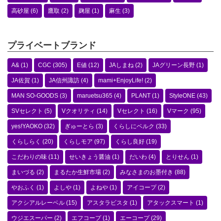
高砂屋
(6)
鷹取
(2)
麹屋
(1)
麻生
(3)
プライベートブランド
A&
(1)
CGC
(305)
E値
(12)
JAしまね
(2)
JAグリーン長野
(1)
JA佐賀
(1)
JA信州諏訪
(4)
mami+EnjoyLife!
(2)
MAN SO-GOODS
(3)
maruetsu365
(4)
PLANT
(1)
StyleONE
(43)
SVセレクト
(5)
Vクオリティ
(14)
Vセレクト
(16)
Vマーク
(95)
yes!YAOKO
(32)
ぎゅーとら
(3)
くらしにベルク
(33)
くらしらく
(20)
くらしモア
(97)
くらし良好
(19)
こだわりの味
(11)
せいきょう醤油
(1)
だいわ
(4)
とりせん
(1)
まいづる
(2)
まるたか生鮮市場
(2)
みなさまのお墨付き
(88)
やおふく
(1)
よしや
(1)
よねや
(1)
アイコープ
(2)
アクシアルレーベル
(15)
アスタラビスタ
(1)
アタックスマート
(1)
ウジエスーパー
(2)
エフコープ
(1)
エーコープ
(29)