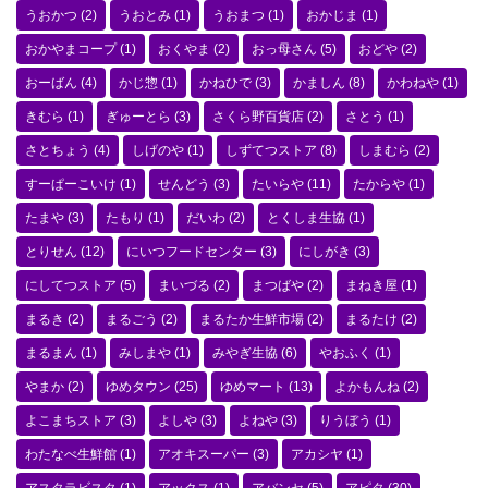
うおかつ
(2)
うおとみ
(1)
うおまつ
(1)
おかじま
(1)
おかやまコープ
(1)
おくやま
(2)
おっ母さん
(5)
おどや
(2)
おーばん
(4)
かじ惣
(1)
かねひで
(3)
かましん
(8)
かわねや
(1)
きむら
(1)
ぎゅーとら
(3)
さくら野百貨店
(2)
さとう
(1)
さとちょう
(4)
しげのや
(1)
しずてつストア
(8)
しまむら
(2)
すーぱーこいけ
(1)
せんどう
(3)
たいらや
(11)
たからや
(1)
たまや
(3)
たもり
(1)
だいわ
(2)
とくしま生協
(1)
とりせん
(12)
にいつフードセンター
(3)
にしがき
(3)
にしてつストア
(5)
まいづる
(2)
まつばや
(2)
まねき屋
(1)
まるき
(2)
まるごう
(2)
まるたか生鮮市場
(2)
まるたけ
(2)
まるまん
(1)
みしまや
(1)
みやぎ生協
(6)
やおふく
(1)
やまか
(2)
ゆめタウン
(25)
ゆめマート
(13)
よかもんね
(2)
よこまちストア
(3)
よしや
(3)
よねや
(3)
りうぼう
(1)
わたなべ生鮮館
(1)
アオキスーパー
(3)
アカシヤ
(1)