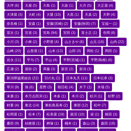
大坪
(6)
大屋
(5)
大島
(1)
大政
(1)
大月
(5)
大正屋
(4)
大津屋
(3)
大町
(4)
大醤
(10)
大黒
(1)
天真
(2)
天野
(4)
奈良橋
(1)
安森
(1)
安藤(宮崎)
(2)
安藤(秋田)
(7)
宝福一
(1)
室次
(1)
宮居
(3)
宮島
(94)
宮田
(3)
富士正
(1)
寺岡
(8)
小川
(3)
小林
(2)
小野甚
(4)
山さきや
(6)
山元
(18)
山内
(22)
山崎
(20)
山形屋
(1)
山本
(13)
山田
(3)
岡松
(1)
岡田
(1)
岩永
(11)
平与
(7)
平山
(4)
平野(宮城)
(1)
平野(島根)
(6)
広瀬
(2)
扇弥
(2)
斉藤
(3)
新宮
(2)
新潟
(3)
新潟県協業組合
(22)
日の丸
(1)
日本丸天
(11)
日本伝承
(3)
早川
(9)
旭
(6)
星野
(3)
朝日松
(4)
木下
(1)
木場
(5)
末廣
(1)
本万点田渕
(1)
本多
(1)
本川
(2)
杉川
(1)
杉野
(2)
村要
(4)
東北
(14)
東松島長寿
(2)
東部
(12)
松中
(7)
松岡屋
(1)
松本
(7)
松美屋
(19)
柴沼
(10)
栄
(1)
根田
(3)
桑田
(9)
桔梗屋
(1)
桝塚
(1)
桶本
(1)
森山
(3)
森田
(18)