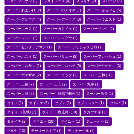
ジョイフルサン
(1)
ジョイフーズ
(4)
スズキヤ
(2)
スパーク
(3)
スーパーあまいけ
(2)
スーパーのアオキ
(1)
スーパーみらべる
(5)
スーパーアルプス
(4)
スーパーアークス
(3)
スーパーウエスト
(1)
スーパーエース
(1)
スーパーカドイケ
(1)
スーパーサンシ
(2)
スーパーシシド
(1)
スーパーシマダヤ
(1)
スーパーセンターアマノ
(1)
スーパーデリシャスヒロ
(1)
スーパーハズイ
(1)
スーパーバリュー
(8)
スーパーフレッシュ
(1)
スーパーマルサン
(1)
スーパーマルハチ
(5)
スーパーヤオヒコ
(3)
スーパーヤマザキ
(2)
スーパーラック
(1)
スーパー三和
(10)
スーパー三徳
(7)
スーパー三心
(2)
スーパー丸幸
(1)
スーパー大津
(2)
スーパー生鮮館TAIGA
(1)
スーパー魚長
(1)
セイブ
(1)
セイミヤ
(6)
セブン
(2)
セブンスター
(1)
セルバ
(1)
タイヨー(茨城)
(7)
タイヨー(鹿児島)
(10)
タカヤナギ
(1)
ダイイチ
(2)
ダイエー
(28)
ダイユー
(1)
チューオー
(1)
ツルヤ
(13)
テーオーストア
(1)
ディナーベル
(1)