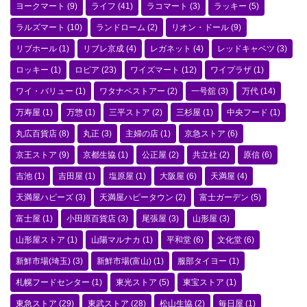
ヨークマート
(9)
ライフ
(41)
ラコマート
(3)
ラッキー
(5)
ラルズマート
(10)
ランドローム
(2)
リオン・ドール
(9)
リブホール
(1)
リブレ京成
(4)
レガネット
(4)
レッドキャベツ
(3)
ロッキー
(1)
ロピア
(23)
ワイズマート
(12)
ワイプラザ
(1)
ワイ・バリュー
(1)
ワタナベストアー
(2)
一号舘
(3)
万代
(14)
万寿屋
(1)
万惣
(1)
三平ストア
(2)
三杉屋
(1)
中央フード
(1)
丸広百貨店
(8)
丸正
(3)
主婦の店
(1)
京急ストア
(6)
京王ストア
(9)
京都生協
(1)
公正屋
(2)
共立社
(2)
原信
(6)
吉池
(1)
吉田屋
(1)
塩原屋
(1)
大阪屋
(6)
天満屋
(4)
天満屋ハピーズ
(3)
天満屋ハピータウン
(2)
富士ガーデン
(5)
富士屋
(1)
小田原百貨店
(3)
尾張屋
(3)
山形屋
(3)
山形屋ストア
(1)
山陽マルナカ
(1)
平和堂
(6)
文化堂
(6)
新鮮市場(埼玉)
(3)
新鮮市場(富山)
(1)
服部タイヨー
(1)
札幌フードセンター
(1)
東光ストア
(5)
東宝ストア
(1)
東急ストア
(29)
東武ストア
(28)
松山生協
(2)
毎日屋
(1)