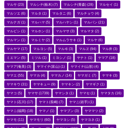
マルサ
(23)
マルシチ(栃木)
(7)
マルシチ(青森)
(28)
マルセイ
(1)
マルソエ
(6)
マルタ
(1)
マルタニ
(6)
マルチョウ
(4)
マルナガ
(1)
マルハマ
(5)
マルハヤシ
(1)
マルバン
(21)
マルビシ
(1)
マルホン
(1)
マルマサ
(3)
マルマタ
(2)
マルマン
(1)
マルミヤ
(2)
マルムラサキ
(1)
マルヤ
(6)
マルヤマ
(17)
マルヨシ
(5)
マルヰ
(3)
マルヱ
(94)
マル井
(3)
ミエマン
(5)
ミツル
(1)
ミヨシノ
(1)
ヤナト
(1)
ヤマア
(18)
ヤマア(奄美)
(3)
ヤマイチ(富山)
(1)
ヤマイチ(山形)
(4)
ヤマエ
(55)
ヤマカ
(4)
ヤマカノ
(14)
ヤマガミ
(7)
ヤマキ
(3)
ヤマキウ
(31)
ヤマキュー
(9)
ヤマキン
(2)
ヤマギク
(1)
ヤマコ
(5)
ヤマサ
(1739)
ヤマシタ
(1)
ヤマセ
(1)
ヤマタカ
(16)
ヤマト(石川)
(17)
ヤマト(長崎)
(7)
ヤマニ(岩手)
(1)
ヤマニ(福岡)
(18)
ヤマノ
(1)
ヤマブン
(3)
ヤママツ
(2)
ヤマモ
(11)
ヤマモリ
(60)
ヤマヨシ
(5)
ヤマヨネ
(1)