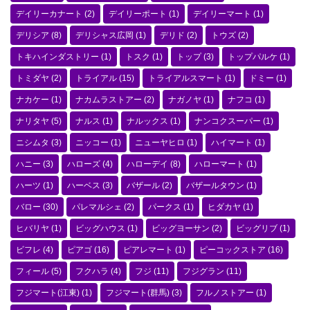
デイリーカナート
(2)
デイリーポート
(1)
デイリーマート
(1)
デリシア
(8)
デリシャス広岡
(1)
デリド
(2)
トウズ
(2)
トキハインダストリー
(1)
トスク
(1)
トップ
(3)
トップパルケ
(1)
トミダヤ
(2)
トライアル
(15)
トライアルスマート
(1)
ドミー
(1)
ナカケー
(1)
ナカムラストアー
(2)
ナガノヤ
(1)
ナフコ
(1)
ナリタヤ
(5)
ナルス
(1)
ナルックス
(1)
ナンコクスーパー
(1)
ニシムタ
(3)
ニッコー
(1)
ニューヤヒロ
(1)
ハイマート
(1)
ハニー
(3)
ハローズ
(4)
ハローデイ
(8)
ハローマート
(1)
ハーツ
(1)
ハーベス
(3)
バザール
(2)
バザールタウン
(1)
バロー
(30)
パレマルシェ
(2)
パークス
(1)
ヒダカヤ
(1)
ヒバリヤ
(1)
ビッグハウス
(1)
ビッグヨーサン
(2)
ビッグリブ
(1)
ビフレ
(4)
ピアゴ
(16)
ピアレマート
(1)
ピーコックストア
(16)
フィール
(5)
フクハラ
(4)
フジ
(11)
フジグラン
(11)
フジマート(江東)
(1)
フジマート(群馬)
(3)
フルノストアー
(1)