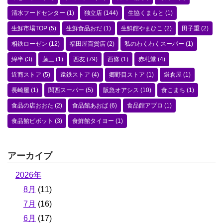
清水フードセンター
(1)
独立店
(144)
生協くまもと
(1)
生鮮市場TOP
(5)
生鮮食品おだ
(1)
生鮮館やまひこ
(2)
田子重
(2)
相鉄ローゼン
(12)
福田屋百貨店
(2)
私のわくわくスーパー
(1)
綿半
(3)
藤三
(1)
西友
(79)
西條
(1)
赤札堂
(4)
近商ストア
(5)
遠鉄ストア
(4)
郷野目ストア
(1)
鎌倉屋
(1)
長崎屋
(1)
関西スーパー
(5)
阪急オアシス
(10)
食こまち
(1)
食品の店おおた
(2)
食品館あおば
(6)
食品館アプロ
(1)
食品館ピボット
(3)
食鮮館タイヨー
(1)
アーカイブ
2026年
8月
(11)
7月
(16)
6月
(17)