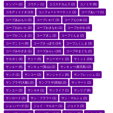
ケンゾー
(2)
コウナン
(1)
ココスナカムラ
(2)
コノミヤ
(9)
コモディイイダ
(13)
コンフォートマーケット
(1)
コープあいづ
(1)
コープあおもり
(2)
コープいわて
(3)
コープえひめ
(1)
コープおおいた
(2)
コープおきなわ
(1)
コープかがわ
(4)
コープかごしま
(1)
コープぎふ
(2)
コープぐんま
(2)
コープこうべ
(9)
コープさっぽろ
(14)
コープふくしま
(3)
コープみやざき
(1)
コープみらい
(16)
コープやまぐち
(2)
サカガミ
(4)
サニー
(5)
サニーマート
(2)
サミット
(24)
サンエー
(9)
サンキュー(富山)
(2)
サンキュー(鹿児島)
(2)
サンク
(1)
サンコー
(2)
サンシャイン
(6)
サンフレッシュ
(1)
サンプラザ(大阪)
(2)
サンプラザ(高知)
(2)
サンマート
(2)
サンユー
(2)
サンヨネ
(1)
サンライフ
(1)
サンリブ
(8)
サンロード
(3)
サン・フラワー
(1)
サン・マルシェ
(2)
ショッパーズ
(1)
ジェイ・マルエー
(1)
ジョイス
(3)