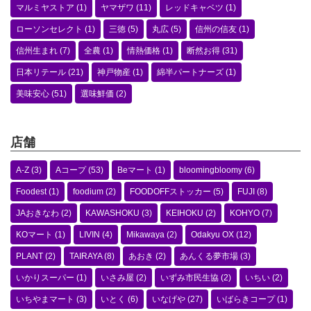
マルミヤストア
(1)
ヤマザワ
(11)
レッドキャベツ
(1)
ローソンセレクト
(1)
三徳
(5)
丸広
(5)
信州の信友
(1)
信州生まれ
(7)
全農
(1)
情熱価格
(1)
断然お得
(31)
日本リテール
(21)
神戸物産
(1)
綿半パートナーズ
(1)
美味安心
(51)
選味鮮価
(2)
店舗
A-Z
(3)
Aコープ
(53)
Beマート
(1)
bloomingbloomy
(6)
Foodest
(1)
foodium
(2)
FOODOFFストッカー
(5)
FUJI
(8)
JAおきなわ
(2)
KAWASHOKU
(3)
KEIHOKU
(2)
KOHYO
(7)
KOマート
(1)
LIVIN
(4)
Mikawaya
(2)
Odakyu OX
(12)
PLANT
(2)
TAIRAYA
(8)
あおき
(2)
あんくる夢市場
(3)
いかりスーパー
(1)
いさみ屋
(2)
いずみ市民生協
(2)
いちい
(2)
いちやまマート
(3)
いとく
(6)
いなげや
(27)
いばらきコープ
(1)