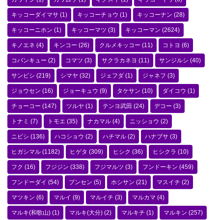
キッコーダイマサ
(1)
キッコーチョウ
(1)
キッコーナン
(28)
キッコーニホン
(1)
キッコーマツ
(3)
キッコーマン
(2624)
キノエネ
(4)
キンコー
(26)
クルメキッコー
(11)
コトヨ
(6)
コバンキュー
(2)
コマツ
(3)
サクラカネヨ
(11)
サンジルシ
(40)
サンビシ
(219)
シマヤ
(32)
ジェフダ
(1)
ジャネフ
(3)
ジョウセン
(16)
ジョーキュウ
(9)
タケサン
(10)
ダイコウ
(1)
チョーコー
(147)
ツルヤ
(1)
テンヨ武田
(24)
デコー
(3)
トナミ
(7)
トモエ
(35)
ナカマル
(4)
ニッショウ
(2)
ニビシ
(136)
ハコショウ
(2)
ハチマル
(2)
ハナブサ
(3)
ヒガシマル
(1182)
ヒゲタ
(309)
ヒシク
(36)
ヒシクラ
(10)
フク
(16)
フジジン
(338)
フジマルツ
(3)
フンドーキン
(459)
フンドーダイ
(54)
ブンセン
(5)
ホシサン
(21)
マスイチ
(2)
マツキン
(6)
マルイ
(9)
マルイチ
(3)
マルカマ
(4)
マルキ(和歌山)
(1)
マルキ(大分)
(2)
マルキチ
(1)
マルキン
(257)