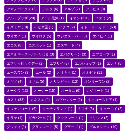
アスタラビスタ
(1)
アックス
(1)
アバンセ
(5)
アピタ
(30)
アマノパークス
(2)
アルク
(6)
アルゾ
(2)
アルビス
(8)
アル・プラザ
(20)
アール元気
(1)
イオン
(210)
イズミ
(2)
イズミヤ
(10)
イセダ屋
(1)
イチコ
(2)
イトーヨーカドー
(63)
ウオエイ
(1)
ウオロク
(5)
ウジエスーパー
(3)
エイビイ
(1)
エコス
(8)
エスポット
(1)
エスマート
(4)
エネルギースーパーたじま
(3)
エバグリーン
(3)
エフコープ
(1)
エブリィビッグデー
(2)
エブリイ
(3)
エルショップ
(1)
エレナ
(5)
エースワン
(3)
エール
(2)
オオキタ
(1)
オオゼキ
(11)
オギノ
(4)
オザム
(5)
オリンピック
(12)
オンリーワン
(2)
オークワ
(13)
オーケー
(15)
オータニ
(6)
カジマート
(1)
カスミ
(38)
カネスエ
(4)
カブセンター
(2)
キクコーストア
(1)
キッチンコート
(6)
キッチンランド
(1)
キヌヤ
(3)
キョーエイ
(2)
キラヤ
(1)
ギガパール
(1)
クックマート
(1)
クリシマ
(2)
グッディ
(1)
グランマート
(5)
グラード
(1)
グルメシティ
(10)