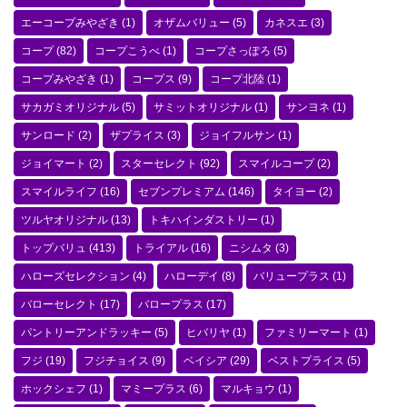
エーコープみやざき
(1)
オザムバリュー
(5)
カネスエ
(3)
コープ
(82)
コープこうべ
(1)
コープさっぽろ
(5)
コープみやざき
(1)
コープス
(9)
コープ北陸
(1)
サカガミオリジナル
(5)
サミットオリジナル
(1)
サンヨネ
(1)
サンロード
(2)
ザプライス
(3)
ジョイフルサン
(1)
ジョイマート
(2)
スターセレクト
(92)
スマイルコープ
(2)
スマイルライフ
(16)
セブンプレミアム
(146)
タイヨー
(2)
ツルヤオリジナル
(13)
トキハインダストリー
(1)
トップバリュ
(413)
トライアル
(16)
ニシムタ
(3)
ハローズセレクション
(4)
ハローデイ
(8)
バリュープラス
(1)
バローセレクト
(17)
バロープラス
(17)
パントリーアンドラッキー
(5)
ヒバリヤ
(1)
ファミリーマート
(1)
フジ
(19)
フジチョイス
(9)
ベイシア
(29)
ベストプライス
(5)
ホックシェフ
(1)
マミープラス
(6)
マルキョウ
(1)