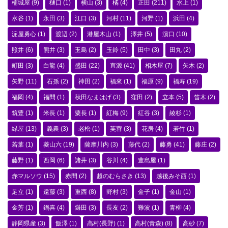
楠城屋
(9)
樋口
(1)
横山
(3)
橘
(4)
正田
(211)
水上
(1)
水谷
(1)
永田
(3)
江口
(3)
河村
(11)
河野
(1)
浜田
(4)
淀屋勇心
(1)
渡辺
(2)
港屋木山
(1)
澤井
(5)
濵口
(10)
照井
(6)
熊井
(3)
玉島
(2)
玉鈴
(5)
田中
(3)
田丸
(2)
町田
(3)
白龍
(4)
盛田
(22)
直源
(41)
相木屋
(7)
矢木
(2)
矢野
(11)
石孫
(2)
神田
(2)
福來
(1)
福原
(9)
福寿
(19)
福岡
(4)
福間
(1)
秋田なまはげ
(3)
窪田
(2)
立本
(5)
笛木
(2)
筑豊
(1)
米長
(1)
粟長
(1)
紅梅
(9)
紅谷
(3)
綾杉
(1)
緑屋
(13)
義農
(3)
老松
(1)
芙蓉
(3)
花房
(4)
若竹
(1)
若葉
(1)
菱山六
(19)
薩摩川内
(3)
藤代
(2)
藤勇
(41)
藤庄
(2)
藤野
(1)
西岡
(6)
諸井
(3)
谷川
(4)
豊島屋
(1)
赤マルソウ
(15)
赤間
(2)
越のむらさき
(13)
越後みそ西
(1)
足立
(1)
遠藤
(3)
重西
(8)
野村
(3)
金子
(1)
金山
(1)
金芳
(1)
鍋喜
(4)
鎌田
(3)
長友
(2)
難波
(1)
青柳
(4)
静岡県産
(3)
飯澤
(1)
高村(長野)
(1)
高村(青森)
(8)
高砂
(7)