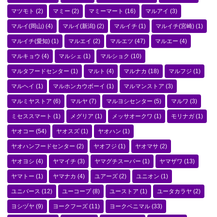
マツモト
(2)
マミー
(2)
マミーマート
(16)
マルアイ
(3)
マルイ(岡山)
(4)
マルイ(新潟)
(2)
マルイチ
(1)
マルイチ(宮崎)
(1)
マルイチ(愛知)
(1)
マルエイ
(2)
マルエツ
(47)
マルエー
(4)
マルキョウ
(4)
マルシェ
(1)
マルショク
(10)
マルタフードセンター
(1)
マルト
(4)
マルナカ
(18)
マルフジ
(1)
マルヘイ
(1)
マルホンカウボーイ
(1)
マルマンストア
(3)
マルミヤストア
(6)
マルヤ
(7)
マルヨシセンター
(5)
マルワ
(3)
ミセススマート
(1)
メグリア
(1)
メッサオークワ
(1)
モリナガ
(1)
ヤオコー
(54)
ヤオスズ
(1)
ヤオハン
(1)
ヤオハンフードセンター
(2)
ヤオフジ
(1)
ヤオマサ
(2)
ヤオヨシ
(4)
ヤマイチ
(3)
ヤマグチスーパー
(1)
ヤマザワ
(13)
ヤマトー
(1)
ヤマナカ
(4)
ユアーズ
(2)
ユニオン
(1)
ユニバース
(12)
ユーコープ
(8)
ユーストア
(1)
ユータカラヤ
(2)
ヨシヅヤ
(9)
ヨークフーズ
(11)
ヨークベニマル
(33)