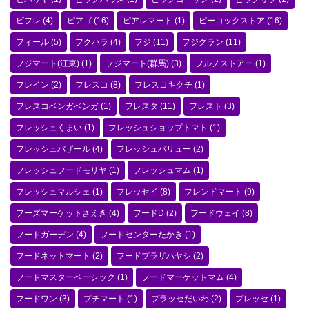
ビフレ
(4)
ピアゴ
(16)
ピアレマート
(1)
ピーコックストア
(16)
フィール
(5)
フクハラ
(4)
フジ
(11)
フジグラン
(11)
フジマート(江東)
(1)
フジマート(群馬)
(3)
フルノストアー
(1)
フレイン
(2)
フレスコ
(8)
フレスコキクチ
(1)
フレスコベンガベンガ
(1)
フレスタ
(11)
フレスト
(3)
フレッシュくまい
(1)
フレッシュショップトマト
(1)
フレッシュバザール
(4)
フレッシュバリュー
(2)
フレッシュフードモリヤ
(1)
フレッシュマム
(1)
フレッシュマルシェ
(1)
フレッセイ
(8)
フレンドマート
(9)
フーズマーケットさえき
(4)
フードD
(2)
フードウェイ
(8)
フードガーデン
(4)
フードセンターたかき
(1)
フードネットマート
(2)
フードプラザハヤシ
(2)
フードマスターベーシック
(1)
フードマーケットマム
(4)
フードワン
(3)
プチマート
(1)
プラッセだいわ
(2)
プレッセ
(1)