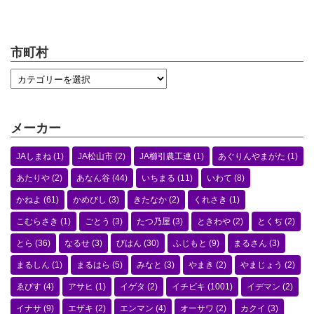
市町村
メーカー
JAしまね
(1)
JA松山市
(2)
JA櫛引農工連
(1)
あぐりんやまがた
(1)
あたりや
(2)
あなん谷
(44)
いちまる
(11)
いわて
(8)
かねよ
(61)
かめびし
(3)
きたなか
(2)
くれさき
(1)
こむらさき
(1)
ごとう
(3)
たつ乃屋
(3)
ときわや
(2)
とくぢ
(2)
とら
(36)
なるせ
(3)
びはん
(30)
ふじもと
(9)
まるさん
(3)
まるしん
(1)
まるはら
(5)
みなと
(3)
やまき
(2)
やまじょう
(2)
ゑびす
(4)
アサヒ
(1)
イゲタ
(2)
イチビキ
(1001)
イデマン
(2)
イナサ
(9)
エザキ
(2)
エンマン
(4)
オーサワ
(2)
カクイ
(3)