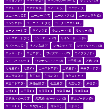
ヤオヨシ
(4)
ヤマイチ
(3)
ヤマグチスーパー
(1)
ヤマザワ
(13)
ヤマトー
(1)
ヤマナカ
(4)
ユアーズ
(2)
ユニオン
(1)
ユニバース
(12)
ユーコープ
(7)
ユーストア
(1)
ユータカラヤ
(2)
ヨシヅヤ
(9)
ヨークフーズ
(11)
ヨークベニマル
(33)
ヨークマート
(9)
ライフ
(41)
ラコマート
(3)
ラッキー
(5)
ラルズマート
(10)
ランドローム
(2)
リオン・ドール
(9)
リブホール
(1)
リブレ京成
(4)
レガネット
(4)
レッドキャベツ
(3)
ロッキー
(1)
ロピア
(23)
ワイズマート
(12)
ワイプラザ
(1)
ワイ・バリュー
(1)
ワタナベストアー
(2)
一号舘
(3)
万代
(14)
万寿屋
(1)
万惣
(1)
三平ストア
(2)
三杉屋
(1)
中央フード
(1)
丸広百貨店
(8)
丸正
(3)
主婦の店
(1)
京急ストア
(6)
京王ストア
(9)
京都生協
(1)
公正屋
(2)
共立社
(2)
原信
(6)
吉池
(1)
吉田屋
(1)
塩原屋
(1)
大阪屋
(6)
天満屋
(4)
天満屋ハピーズ
(3)
天満屋ハピータウン
(2)
富士ガーデン
(5)
富士屋
(1)
小田原百貨店
(3)
尾張屋
(3)
山形屋
(3)