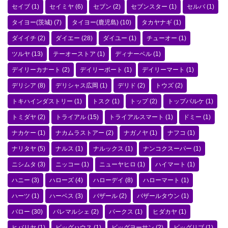
セイブ
(1)
セイミヤ
(6)
セブン
(2)
セブンスター
(1)
セルバ
(1)
タイヨー(茨城)
(7)
タイヨー(鹿児島)
(10)
タカヤナギ
(1)
ダイイチ
(2)
ダイエー
(28)
ダイユー
(1)
チューオー
(1)
ツルヤ
(13)
テーオーストア
(1)
ディナーベル
(1)
デイリーカナート
(2)
デイリーポート
(1)
デイリーマート
(1)
デリシア
(8)
デリシャス広岡
(1)
デリド
(2)
トウズ
(2)
トキハインダストリー
(1)
トスク
(1)
トップ
(2)
トップパルケ
(1)
トミダヤ
(2)
トライアル
(15)
トライアルスマート
(1)
ドミー
(1)
ナカケー
(1)
ナカムラストアー
(2)
ナガノヤ
(1)
ナフコ
(1)
ナリタヤ
(5)
ナルス
(1)
ナルックス
(1)
ナンコクスーパー
(1)
ニシムタ
(3)
ニッコー
(1)
ニューヤヒロ
(1)
ハイマート
(1)
ハニー
(3)
ハローズ
(4)
ハローデイ
(8)
ハローマート
(1)
ハーツ
(1)
ハーベス
(3)
バザール
(2)
バザールタウン
(1)
バロー
(30)
パレマルシェ
(2)
パークス
(1)
ヒダカヤ
(1)
ヒバリヤ
(1)
ビッグハウス
(1)
ビッグヨーサン
(2)
ビッグリブ
(1)