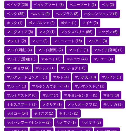
ベイシア
(26)
ベイシアマート
(3)
ベニーマート
(1)
ベル
(2)
ベルク
(35)
ベルクス
(9)
ベルプラス
(2)
ホクレンショップ
(1)
ホック
(1)
ボンマルシェ
(2)
ポテト
(1)
マイヤ
(2)
マエダストア
(6)
マスダ
(1)
マックスバリュ
(86)
マツゲン
(6)
マツモト
(2)
マミー
(2)
マミーマート
(16)
マルアイ
(3)
マルイ(岡山)
(4)
マルイ(新潟)
(2)
マルイチ
(1)
マルイチ(宮崎)
(1)
マルイチ(愛知)
(1)
マルエイ
(2)
マルエツ
(47)
マルエー
(4)
マルキョウ
(4)
マルシェ
(1)
マルショク
(10)
マルタフードセンター
(1)
マルト
(4)
マルナカ
(18)
マルフジ
(1)
マルヘイ
(1)
マルホンカウボーイ
(1)
マルマンストア
(3)
マルミヤストア
(6)
マルヤ
(7)
マルヨシセンター
(5)
マルワ
(3)
ミセススマート
(1)
メグリア
(1)
メッサオークワ
(1)
モリナガ
(1)
ヤオコー
(54)
ヤオスズ
(1)
ヤオハン
(1)
ヤオハンフードセンター
(2)
ヤオフジ
(1)
ヤオマサ
(2)