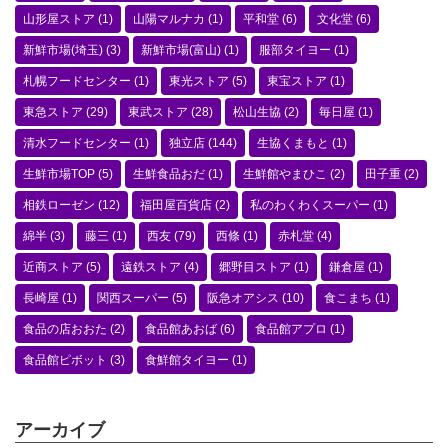
山形屋ストア
(1)
山陽マルナカ
(1)
平和堂
(6)
文化堂
(6)
新鮮市場(埼玉)
(3)
新鮮市場(富山)
(1)
服部タイヨー
(1)
札幌フードセンター
(1)
東光ストア
(5)
東宝ストア
(1)
東急ストア
(29)
東武ストア
(28)
松山生協
(2)
毎日屋
(1)
清水フードセンター
(1)
独立店
(144)
生協くまもと
(1)
生鮮市場TOP
(5)
生鮮食品おだ
(1)
生鮮館やまひこ
(2)
田子重
(2)
相鉄ローゼン
(12)
福田屋百貨店
(2)
私のわくわくスーパー
(1)
綿半
(3)
藤三
(1)
西友
(79)
西條
(1)
赤札堂
(4)
近商ストア
(5)
遠鉄ストア
(4)
郷野目ストア
(1)
鎌倉屋
(1)
長崎屋
(1)
関西スーパー
(5)
阪急オアシス
(10)
食こまち
(1)
食品の店おおた
(2)
食品館あおば
(6)
食品館アプロ
(1)
食品館ピボット
(3)
食鮮館タイヨー
(1)
アーカイブ