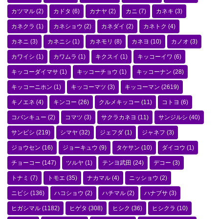
カツマル
(2)
カドタ
(6)
カナヤ
(2)
カニ
(7)
カネキ
(3)
カネクラ
(1)
カネショウ
(2)
カネダイ
(2)
カネトク
(4)
カネニ
(3)
カネニシ
(1)
カネモリ
(8)
カネヨ
(10)
カノオ
(3)
カワイシ
(1)
カワムラ
(1)
キクスイ
(1)
キッコーイワ
(6)
キッコーダイマサ
(1)
キッコーチョウ
(1)
キッコーナン
(28)
キッコーニホン
(1)
キッコーマツ
(3)
キッコーマン
(2619)
キノエネ
(4)
キンコー
(26)
クルメキッコー
(11)
コトヨ
(6)
コバンキュー
(2)
コマツ
(3)
サクラカネヨ
(11)
サンジルシ
(40)
サンビシ
(219)
シマヤ
(32)
ジェフダ
(1)
ジャネフ
(3)
ジョウセン
(16)
ジョーキュウ
(9)
タケサン
(10)
ダイコウ
(1)
チョーコー
(147)
ツルヤ
(1)
テンヨ武田
(24)
デコー
(3)
トナミ
(7)
トモエ
(35)
ナカマル
(4)
ニッショウ
(2)
ニビシ
(136)
ハコショウ
(2)
ハチマル
(2)
ハナブサ
(3)
ヒガシマル
(1182)
ヒゲタ
(308)
ヒシク
(36)
ヒシクラ
(10)