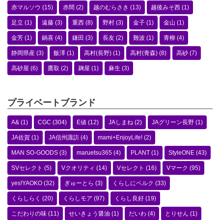
赤マルソウ
(15)
赤間
(2)
越のむらさき
(13)
越後みそ西
(1)
足立
(1)
遠藤
(3)
重西
(8)
野村
(3)
金子
(1)
金山
(1)
金芳
(1)
鍋喜
(4)
鎌田
(3)
長友
(2)
難波
(1)
青柳
(4)
静岡県産
(3)
飯澤
(1)
高村(長野)
(1)
高村(青森)
(8)
高砂
(7)
高砂屋
(6)
鷹取
(2)
麹屋
(1)
麻生
(3)
プライベートブランド
A&
(1)
CGC
(304)
E値
(12)
JAしまね
(2)
JAグリーン長野
(1)
JA佐賀
(1)
JA信州諏訪
(4)
mami+EnjoyLife!
(2)
MAN SO-GOODS
(3)
maruetsu365
(4)
PLANT
(1)
StyleONE
(43)
SVセレクト
(5)
Vクオリティ
(14)
Vセレクト
(16)
Vマーク
(95)
yes!YAOKO
(32)
ぎゅーとら
(3)
くらしにベルク
(33)
くらしらく
(20)
くらしモア
(97)
くらし良好
(19)
こだわりの味
(11)
せいきょう醤油
(1)
だいわ
(4)
とりせん
(1)