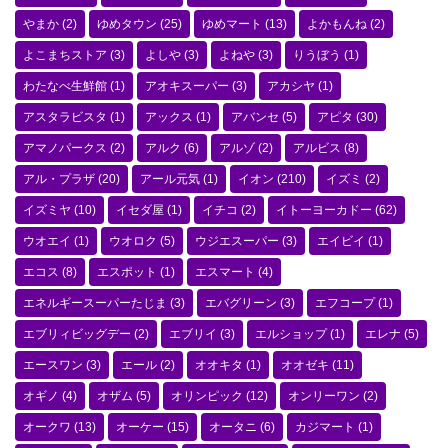
やまか
(2)
ゆめタウン
(25)
ゆめマート
(13)
よかもんね
(2)
よこまちストア
(3)
よしや
(3)
よねや
(3)
りうぼう
(1)
わたなべ生鮮館
(1)
アオキスーパー
(3)
アカシヤ
(1)
アスタラビスタ
(1)
アックス
(1)
アバンセ
(5)
アピタ
(30)
アマノパークス
(2)
アルク
(6)
アルゾ
(2)
アルビス
(8)
アル・プラザ
(20)
アール元気
(1)
イオン
(210)
イズミ
(2)
イズミヤ
(10)
イセダ屋
(1)
イチコ
(2)
イトーヨーカドー
(62)
ウオエイ
(1)
ウオロク
(5)
ウジエスーパー
(3)
エイビイ
(1)
エコス
(8)
エスポット
(1)
エスマート
(4)
エネルギースーパーたじま
(3)
エバグリーン
(3)
エフコープ
(1)
エブリィビッグデー
(2)
エブリイ
(3)
エルショップ
(1)
エレナ
(5)
エースワン
(3)
エール
(2)
オオキタ
(1)
オオゼキ
(11)
オギノ
(4)
オザム
(5)
オリンピック
(12)
オンリーワン
(2)
オークワ
(13)
オーケー
(15)
オータニ
(6)
カジマート
(1)