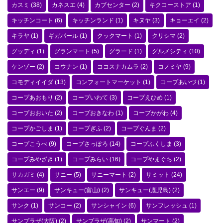
カスミ
(38)
カネスエ
(4)
カブセンター
(2)
キクコーストア
(1)
キッチンコート
(6)
キッチンランド
(1)
キヌヤ
(3)
キョーエイ
(2)
キラヤ
(1)
ギガパール
(1)
クックマート
(1)
クリシマ
(2)
グッディ
(1)
グランマート
(5)
グラード
(1)
グルメシティ
(10)
ケンゾー
(2)
コウナン
(1)
ココスナカムラ
(2)
コノミヤ
(9)
コモディイイダ
(13)
コンフォートマーケット
(1)
コープあいづ
(1)
コープあおもり
(2)
コープいわて
(3)
コープえひめ
(1)
コープおおいた
(2)
コープおきなわ
(1)
コープかがわ
(4)
コープかごしま
(1)
コープぎふ
(2)
コープぐんま
(2)
コープこうべ
(9)
コープさっぽろ
(14)
コープふくしま
(3)
コープみやざき
(1)
コープみらい
(16)
コープやまぐち
(2)
サカガミ
(4)
サニー
(5)
サニーマート
(2)
サミット
(24)
サンエー
(9)
サンキュー(富山)
(2)
サンキュー(鹿児島)
(2)
サンク
(1)
サンコー
(2)
サンシャイン
(6)
サンフレッシュ
(1)
サンプラザ(大阪)
(2)
サンプラザ(高知)
(2)
サンマート
(2)