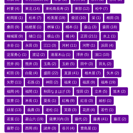
村要
(4)
東北
(14)
東松島長寿
(2)
東部
(12)
松中
(7)
松岡屋
(1)
松本
(7)
松美屋
(19)
柴沼
(10)
栄
(1)
根田
(3)
桑田
(9)
桔梗屋
(1)
桝塚
(1)
桶本
(1)
森山
(3)
森田
(18)
楠城屋
(9)
樋口
(1)
横山
(3)
橘
(4)
正田
(211)
水上
(1)
水谷
(1)
永田
(3)
江口
(3)
河村
(11)
河野
(1)
浜田
(4)
淀屋勇心
(1)
渡辺
(2)
港屋木山
(1)
澤井
(5)
濵口
(10)
照井
(6)
熊井
(3)
玉島
(2)
玉鈴
(5)
田中
(3)
田丸
(2)
町田
(3)
白龍
(4)
盛田
(22)
直源
(41)
相木屋
(7)
矢木
(2)
矢野
(11)
石孫
(2)
神田
(2)
福來
(1)
福原
(9)
福寿
(19)
福岡
(4)
福間
(1)
秋田なまはげ
(3)
窪田
(2)
立本
(5)
笛木
(2)
筑豊
(1)
米長
(1)
粟長
(1)
紅梅
(9)
紅谷
(3)
綾杉
(1)
緑屋
(13)
義農
(3)
老松
(1)
芙蓉
(3)
花房
(4)
若竹
(1)
若葉
(1)
菱山六
(19)
薩摩川内
(3)
藤代
(2)
藤勇
(41)
藤庄
(2)
藤野
(1)
西岡
(6)
諸井
(3)
谷川
(4)
豊島屋
(1)