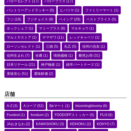
バローセレクト
(17)
バロープラス
(17)
パントリーアンドラッキー
(5)
ヒバリヤ
(1)
ファミリーマート
(1)
フジ
(19)
フジチョイス
(9)
ベイシア
(29)
ベストプライス
(5)
ホックシェフ
(1)
マミープラス
(6)
マルキョウ
(1)
マルミヤストア
(1)
ヤマザワ
(11)
レッドキャベツ
(1)
ローソンセレクト
(1)
三徳
(5)
丸広
(5)
信州の信友
(1)
信州生まれ
(7)
全農
(1)
情熱価格
(1)
断然お得
(31)
日本リテール
(21)
神戸物産
(1)
綿半パートナーズ
(1)
美味安心
(51)
選味鮮価
(2)
店舗
A-Z
(3)
Aコープ
(52)
Beマート
(1)
bloomingbloomy
(6)
Foodest
(1)
foodium
(2)
FOODOFFストッカー
(5)
FUJI
(8)
JAおきなわ
(2)
KAWASHOKU
(3)
KEIHOKU
(2)
KOHYO
(7)