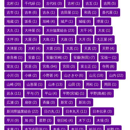
北村
(1)
千代緑
(1)
古代柱
(3)
古村
(1)
吉五
(1)
吉岡
(5)
吉市
(1)
吉本
(6)
吉永
(1)
吉田屋
(11)
和高
(1)
喜代屋
(1)
地蔵
(2)
坂長
(1)
垣崎
(4)
城戸
(1)
城端
(8)
堺屋
(1)
大久
(1)
大仲屋
(5)
大分協業組合
(23)
大千
(4)
大友
(1)
大坪
(6)
大屋
(5)
大島
(1)
大政
(1)
大月
(5)
大正屋
(4)
大津屋
(3)
大町
(4)
大醤
(10)
大黒
(1)
天真
(2)
天野
(4)
奈良橋
(1)
安森
(1)
安藤(宮崎)
(2)
安藤(秋田)
(7)
宝福一
(1)
室次
(1)
宮居
(3)
宮島
(94)
宮田
(3)
富士正
(1)
寺岡
(8)
小川
(3)
小林
(2)
小野甚
(4)
山さきや
(6)
山元
(18)
山内
(22)
山崎
(20)
山形屋
(1)
山本
(13)
山田
(3)
岡松
(1)
岡田
(1)
岩永
(11)
平与
(7)
平山
(4)
平野(宮城)
(1)
平野(島根)
(6)
広瀬
(2)
扇弥
(2)
斉藤
(3)
新宮
(2)
新潟
(3)
新潟県協業組合
(22)
日の丸
(1)
日本丸天
(11)
日本伝承
(3)
早川
(9)
旭
(6)
星野
(3)
朝日松
(4)
木下
(1)
木場
(5)
末廣
(1)
本万点田渕
(1)
本多
(1)
本川
(2)
杉川
(1)
杉野
(2)