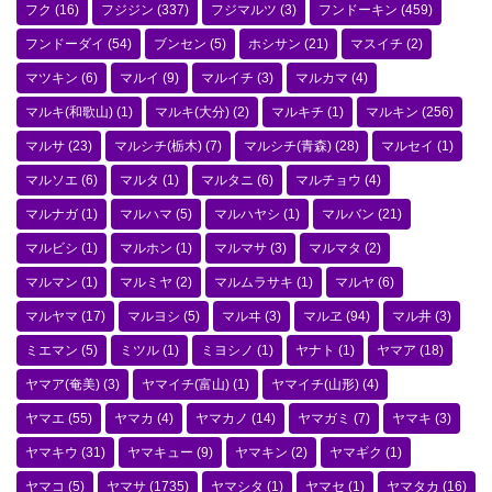
フク
(16)
フジジン
(337)
フジマルツ
(3)
フンドーキン
(459)
フンドーダイ
(54)
ブンセン
(5)
ホシサン
(21)
マスイチ
(2)
マツキン
(6)
マルイ
(9)
マルイチ
(3)
マルカマ
(4)
マルキ(和歌山)
(1)
マルキ(大分)
(2)
マルキチ
(1)
マルキン
(256)
マルサ
(23)
マルシチ(栃木)
(7)
マルシチ(青森)
(28)
マルセイ
(1)
マルソエ
(6)
マルタ
(1)
マルタニ
(6)
マルチョウ
(4)
マルナガ
(1)
マルハマ
(5)
マルハヤシ
(1)
マルバン
(21)
マルビシ
(1)
マルホン
(1)
マルマサ
(3)
マルマタ
(2)
マルマン
(1)
マルミヤ
(2)
マルムラサキ
(1)
マルヤ
(6)
マルヤマ
(17)
マルヨシ
(5)
マルヰ
(3)
マルヱ
(94)
マル井
(3)
ミエマン
(5)
ミツル
(1)
ミヨシノ
(1)
ヤナト
(1)
ヤマア
(18)
ヤマア(奄美)
(3)
ヤマイチ(富山)
(1)
ヤマイチ(山形)
(4)
ヤマエ
(55)
ヤマカ
(4)
ヤマカノ
(14)
ヤマガミ
(7)
ヤマキ
(3)
ヤマキウ
(31)
ヤマキュー
(9)
ヤマキン
(2)
ヤマギク
(1)
ヤマコ
(5)
ヤマサ
(1735)
ヤマシタ
(1)
ヤマセ
(1)
ヤマタカ
(16)