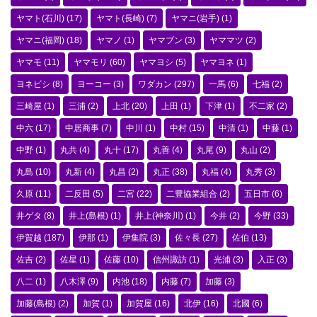
ヤマト(石川)
(17)
ヤマト(長崎)
(7)
ヤマニ(岩手)
(1)
ヤマニ(福岡)
(18)
ヤマノ
(1)
ヤマブン
(3)
ヤママツ
(2)
ヤマモ
(11)
ヤマモリ
(60)
ヤマヨシ
(5)
ヤマヨネ
(1)
ヨネビシ
(8)
ヨーコー
(3)
ワダカン
(297)
一馬
(6)
七福
(2)
三崎屋
(1)
三浦
(2)
上北
(20)
上田
(1)
下津
(1)
不二家
(2)
中六
(17)
中居商事
(7)
中川
(1)
中村
(15)
中清
(1)
中藤
(1)
中野
(1)
丸共
(4)
丸十
(17)
丸善
(4)
丸尾
(9)
丸山
(2)
丸島
(10)
丸新
(4)
丸昌
(2)
丸正
(38)
丸福
(4)
丸秀
(3)
久原
(11)
二反田
(5)
二宮
(22)
二豊協業組合
(2)
五日市
(6)
井ゲタ
(8)
井上(島根)
(1)
井上(神奈川)
(1)
今井
(2)
今野
(33)
伊賀越
(187)
伊那
(1)
伊集院
(3)
佐々長
(27)
佐伯
(13)
佐吉
(2)
佐星
(1)
佐藤
(10)
信州諏訪
(1)
光浦
(3)
入正
(3)
八二
(1)
八木澤
(9)
内池
(18)
内藤
(7)
加藤
(3)
加藤(島根)
(2)
加賀
(1)
加賀屋
(16)
北伊
(16)
北國
(6)