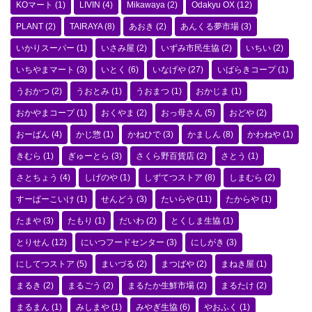
KOマート
(1)
LIVIN
(4)
Mikawaya
(2)
Odakyu OX
(12)
PLANT
(2)
TAIRAYA
(8)
あおき
(2)
あんくる夢市場
(3)
いかりスーパー
(1)
いさみ屋
(2)
いずみ市民生協
(2)
いちい
(2)
いちやまマート
(3)
いとく
(6)
いなげや
(27)
いばらきコープ
(1)
うおかつ
(2)
うおとみ
(1)
うおまつ
(1)
おかじま
(1)
おかやまコープ
(1)
おくやま
(2)
おっ母さん
(5)
おどや
(2)
おーばん
(4)
かじ惣
(1)
かねひで
(3)
かましん
(8)
かわねや
(1)
きむら
(1)
ぎゅーとら
(3)
さくら野百貨店
(2)
さとう
(1)
さとちょう
(4)
しげのや
(1)
しずてつストア
(8)
しまむら
(2)
すーぱーこいけ
(1)
せんどう
(3)
たいらや
(11)
たからや
(1)
たまや
(3)
たもり
(1)
だいわ
(2)
とくしま生協
(1)
とりせん
(12)
にいつフードセンター
(3)
にしがき
(3)
にしてつストア
(5)
まいづる
(2)
まつばや
(2)
まねき屋
(1)
まるき
(2)
まるごう
(2)
まるたか生鮮市場
(2)
まるたけ
(2)
まるまん
(1)
みしまや
(1)
みやぎ生協
(6)
やおふく
(1)