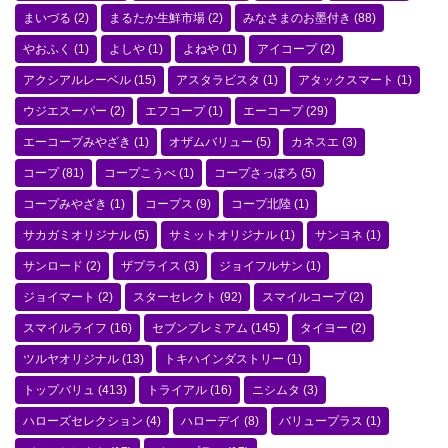
まいづる
(2)
まるたか生鮮市場
(2)
みなさまのお墨付き
(88)
やおふく
(1)
よしや
(1)
よねや
(1)
アイコープ
(2)
アクシアルレーベル
(15)
アスタラビスタ
(1)
アタックスマート
(1)
ウジエスーパー
(2)
エフコープ
(1)
エーコープ
(29)
エーコープみやざき
(1)
オザムバリュー
(5)
カネスエ
(3)
コープ
(81)
コープこうべ
(1)
コープさっぽろ
(5)
コープみやざき
(1)
コープス
(9)
コープ北陸
(1)
サカガミオリジナル
(5)
サミットオリジナル
(1)
サンヨネ
(1)
サンロード
(2)
ザプライス
(3)
ジョイフルサン
(1)
ジョイマート
(2)
スターセレクト
(92)
スマイルコープ
(2)
スマイルライフ
(16)
セブンプレミアム
(145)
タイヨー
(2)
ツルヤオリジナル
(13)
トキハインダストリー
(1)
トップバリュ
(413)
トライアル
(16)
ニシムタ
(3)
ハローズセレクション
(4)
ハローデイ
(8)
バリュープラス
(1)