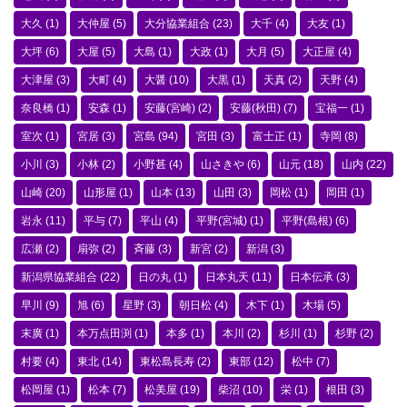
大久
(1)
大仲屋
(5)
大分協業組合
(23)
大千
(4)
大友
(1)
大坪
(6)
大屋
(5)
大島
(1)
大政
(1)
大月
(5)
大正屋
(4)
大津屋
(3)
大町
(4)
大醤
(10)
大黒
(1)
天真
(2)
天野
(4)
奈良橋
(1)
安森
(1)
安藤(宮崎)
(2)
安藤(秋田)
(7)
宝福一
(1)
室次
(1)
宮居
(3)
宮島
(94)
宮田
(3)
富士正
(1)
寺岡
(8)
小川
(3)
小林
(2)
小野甚
(4)
山さきや
(6)
山元
(18)
山内
(22)
山崎
(20)
山形屋
(1)
山本
(13)
山田
(3)
岡松
(1)
岡田
(1)
岩永
(11)
平与
(7)
平山
(4)
平野(宮城)
(1)
平野(島根)
(6)
広瀬
(2)
扇弥
(2)
斉藤
(3)
新宮
(2)
新潟
(3)
新潟県協業組合
(22)
日の丸
(1)
日本丸天
(11)
日本伝承
(3)
早川
(9)
旭
(6)
星野
(3)
朝日松
(4)
木下
(1)
木場
(5)
末廣
(1)
本万点田渕
(1)
本多
(1)
本川
(2)
杉川
(1)
杉野
(2)
村要
(4)
東北
(14)
東松島長寿
(2)
東部
(12)
松中
(7)
松岡屋
(1)
松本
(7)
松美屋
(19)
柴沼
(10)
栄
(1)
根田
(3)