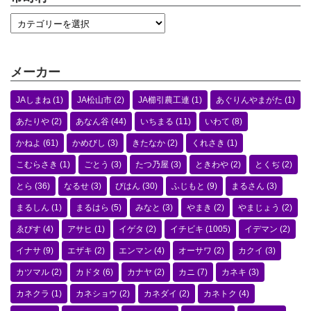
メーカー
JAしまね
(1)
JA松山市
(2)
JA櫛引農工連
(1)
あぐりんやまがた
(1)
あたりや
(2)
あなん谷
(44)
いちまる
(11)
いわて
(8)
かねよ
(61)
かめびし
(3)
きたなか
(2)
くれさき
(1)
こむらさき
(1)
ごとう
(3)
たつ乃屋
(3)
ときわや
(2)
とくぢ
(2)
とら
(36)
なるせ
(3)
びはん
(30)
ふじもと
(9)
まるさん
(3)
まるしん
(1)
まるはら
(5)
みなと
(3)
やまき
(2)
やまじょう
(2)
ゑびす
(4)
アサヒ
(1)
イゲタ
(2)
イチビキ
(1005)
イデマン
(2)
イナサ
(9)
エザキ
(2)
エンマン
(4)
オーサワ
(2)
カクイ
(3)
カツマル
(2)
カドタ
(6)
カナヤ
(2)
カニ
(7)
カネキ
(3)
カネクラ
(1)
カネショウ
(2)
カネダイ
(2)
カネトク
(4)