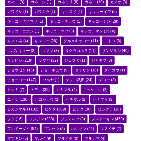
カネニ
(3)
カネニシ
(1)
カネモリ
(8)
カネヨ
(10)
カノオ
(3)
カワイシ
(1)
カワムラ
(1)
キクスイ
(1)
キッコーイワ
(6)
キッコーダイマサ
(1)
キッコーチョウ
(1)
キッコーナン
(28)
キッコーニホン
(1)
キッコーマツ
(3)
キッコーマン
(2624)
キノエネ
(4)
キンコー
(26)
クルメキッコー
(11)
コトヨ
(6)
コバンキュー
(2)
コマツ
(3)
サクラカネヨ
(11)
サンジルシ
(40)
サンビシ
(219)
シマヤ
(32)
ジェフダ
(1)
ジャネフ
(3)
ジョウセン
(16)
ジョーキュウ
(9)
タケサン
(10)
ダイコウ
(1)
チョーコー
(147)
ツルヤ
(1)
テンヨ武田
(24)
デコー
(3)
トナミ
(7)
トモエ
(35)
ナカマル
(4)
ニッショウ
(2)
ニビシ
(136)
ハコショウ
(2)
ハチマル
(2)
ハナブサ
(3)
ヒガシマル
(1182)
ヒゲタ
(309)
ヒシク
(36)
ヒシクラ
(10)
フク
(16)
フジジン
(338)
フジマルツ
(3)
フンドーキン
(459)
フンドーダイ
(54)
ブンセン
(5)
ホシサン
(21)
マスイチ
(2)
マツキン
(6)
マルイ
(9)
マルイチ
(3)
マルカマ
(4)