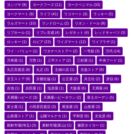
ヨシヅヤ
(9)
ヨークフーズ
(11)
ヨークベニマル
(33)
ヨークマート
(9)
ライフ
(41)
ラコマート
(3)
ラッキー
(5)
ラルズマート
(10)
ランドローム
(2)
リオン・ドール
(9)
リブホール
(1)
リブレ京成
(4)
レガネット
(4)
レッドキャベツ
(3)
ロッキー
(1)
ロピア
(23)
ワイズマート
(12)
ワイプラザ
(1)
ワイ・バリュー
(1)
ワタナベストアー
(2)
一号舘
(3)
万代
(14)
万寿屋
(1)
万惣
(1)
三平ストア
(2)
三杉屋
(1)
中央フード
(1)
丸広百貨店
(8)
丸正
(3)
主婦の店
(1)
京急ストア
(6)
京王ストア
(9)
京都生協
(1)
公正屋
(2)
共立社
(2)
原信
(6)
吉池
(1)
吉田屋
(1)
塩原屋
(1)
大阪屋
(6)
天満屋
(4)
天満屋ハピーズ
(3)
天満屋ハピータウン
(2)
富士ガーデン
(5)
富士屋
(1)
小田原百貨店
(3)
尾張屋
(3)
山形屋
(3)
山形屋ストア
(1)
山陽マルナカ
(1)
平和堂
(6)
文化堂
(6)
新鮮市場(埼玉)
(3)
新鮮市場(富山)
(1)
服部タイヨー
(1)