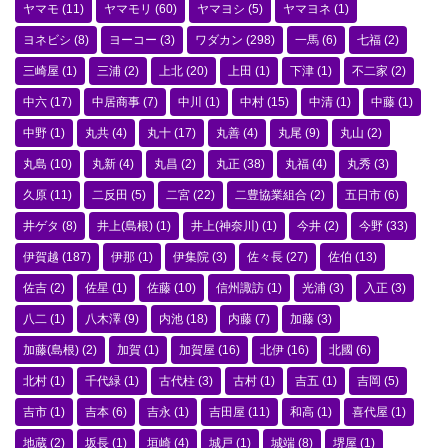
ヤマモ
(11)
ヤマモリ
(60)
ヤマヨシ
(5)
ヤマヨネ
(1)
ヨネビシ
(8)
ヨーコー
(3)
ワダカン
(298)
一馬
(6)
七福
(2)
三崎屋
(1)
三浦
(2)
上北
(20)
上田
(1)
下津
(1)
不二家
(2)
中六
(17)
中居商事
(7)
中川
(1)
中村
(15)
中清
(1)
中藤
(1)
中野
(1)
丸共
(4)
丸十
(17)
丸善
(4)
丸尾
(9)
丸山
(2)
丸島
(10)
丸新
(4)
丸昌
(2)
丸正
(38)
丸福
(4)
丸秀
(3)
久原
(11)
二反田
(5)
二宮
(22)
二豊協業組合
(2)
五日市
(6)
井ゲタ
(8)
井上(島根)
(1)
井上(神奈川)
(1)
今井
(2)
今野
(33)
伊賀越
(187)
伊那
(1)
伊集院
(3)
佐々長
(27)
佐伯
(13)
佐吉
(2)
佐星
(1)
佐藤
(10)
信州諏訪
(1)
光浦
(3)
入正
(3)
八二
(1)
八木澤
(9)
内池
(18)
内藤
(7)
加藤
(3)
加藤(島根)
(2)
加賀
(1)
加賀屋
(16)
北伊
(16)
北國
(6)
北村
(1)
千代緑
(1)
古代柱
(3)
古村
(1)
吉五
(1)
吉岡
(5)
吉市
(1)
吉本
(6)
吉永
(1)
吉田屋
(11)
和高
(1)
喜代屋
(1)
地蔵
(2)
坂長
(1)
垣崎
(4)
城戸
(1)
城端
(8)
堺屋
(1)