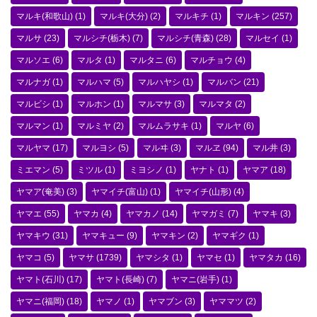
マルキ(和歌山)
(1)
マルキ(大分)
(2)
マルキチ
(1)
マルキン
(257)
マルサ
(23)
マルシチ(栃木)
(7)
マルシチ(青森)
(28)
マルセイ
(1)
マルソエ
(6)
マルタ
(1)
マルタニ
(6)
マルチョウ
(4)
マルナガ
(1)
マルハマ
(5)
マルハヤシ
(1)
マルバン
(21)
マルビシ
(1)
マルホン
(1)
マルマサ
(3)
マルマタ
(2)
マルマン
(1)
マルミヤ
(2)
マルムラサキ
(1)
マルヤ
(6)
マルヤマ
(17)
マルヨシ
(5)
マルヰ
(3)
マルヱ
(94)
マル井
(3)
ミエマン
(5)
ミツル
(1)
ミヨシノ
(1)
ヤナト
(1)
ヤマア
(18)
ヤマア(奄美)
(3)
ヤマイチ(富山)
(1)
ヤマイチ(山形)
(4)
ヤマエ
(55)
ヤマカ
(4)
ヤマカノ
(14)
ヤマガミ
(7)
ヤマキ
(3)
ヤマキウ
(31)
ヤマキュー
(9)
ヤマキン
(2)
ヤマギク
(1)
ヤマコ
(5)
ヤマサ
(1739)
ヤマシタ
(1)
ヤマセ
(1)
ヤマタカ
(16)
ヤマト(石川)
(17)
ヤマト(長崎)
(7)
ヤマニ(岩手)
(1)
ヤマニ(福岡)
(18)
ヤマノ
(1)
ヤマブン
(3)
ヤママツ
(2)