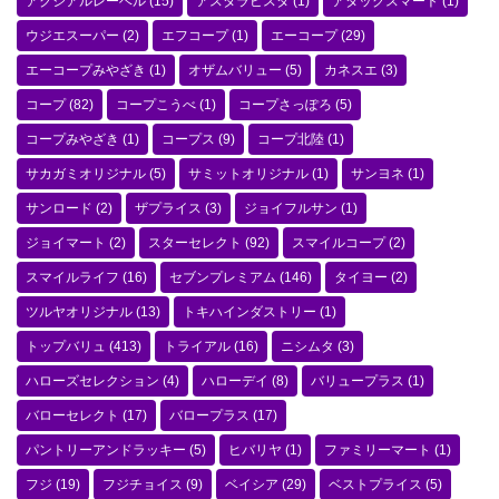
アクシアルレーベル
(15)
アスタラビスタ
(1)
アタックスマート
(1)
ウジエスーパー
(2)
エフコープ
(1)
エーコープ
(29)
エーコープみやざき
(1)
オザムバリュー
(5)
カネスエ
(3)
コープ
(82)
コープこうべ
(1)
コープさっぽろ
(5)
コープみやざき
(1)
コープス
(9)
コープ北陸
(1)
サカガミオリジナル
(5)
サミットオリジナル
(1)
サンヨネ
(1)
サンロード
(2)
ザプライス
(3)
ジョイフルサン
(1)
ジョイマート
(2)
スターセレクト
(92)
スマイルコープ
(2)
スマイルライフ
(16)
セブンプレミアム
(146)
タイヨー
(2)
ツルヤオリジナル
(13)
トキハインダストリー
(1)
トップバリュ
(413)
トライアル
(16)
ニシムタ
(3)
ハローズセレクション
(4)
ハローデイ
(8)
バリュープラス
(1)
バローセレクト
(17)
バロープラス
(17)
パントリーアンドラッキー
(5)
ヒバリヤ
(1)
ファミリーマート
(1)
フジ
(19)
フジチョイス
(9)
ベイシア
(29)
ベストプライス
(5)