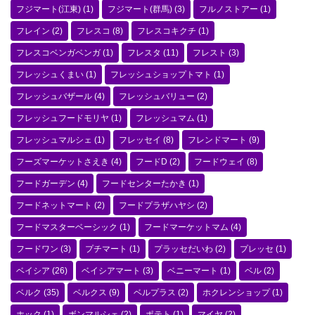
フジマート(江東)
(1)
フジマート(群馬)
(3)
フルノストアー
(1)
フレイン
(2)
フレスコ
(8)
フレスコキクチ
(1)
フレスコベンガベンガ
(1)
フレスタ
(11)
フレスト
(3)
フレッシュくまい
(1)
フレッシュショップトマト
(1)
フレッシュバザール
(4)
フレッシュバリュー
(2)
フレッシュフードモリヤ
(1)
フレッシュマム
(1)
フレッシュマルシェ
(1)
フレッセイ
(8)
フレンドマート
(9)
フーズマーケットさえき
(4)
フードD
(2)
フードウェイ
(8)
フードガーデン
(4)
フードセンターたかき
(1)
フードネットマート
(2)
フードプラザハヤシ
(2)
フードマスターベーシック
(1)
フードマーケットマム
(4)
フードワン
(3)
プチマート
(1)
プラッセだいわ
(2)
プレッセ
(1)
ベイシア
(26)
ベイシアマート
(3)
ベニーマート
(1)
ベル
(2)
ベルク
(35)
ベルクス
(9)
ベルプラス
(2)
ホクレンショップ
(1)
ホック
(1)
ボンマルシェ
(2)
ポテト
(1)
マイヤ
(2)