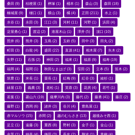
桑田
(9)
桔梗屋
(1)
桝塚
(1)
桶本
(1)
森山
(3)
森田
(18)
楠城屋
(9)
樋口
(1)
横山
(3)
橘
(4)
正田
(211)
水上
(1)
水谷
(1)
永田
(3)
江口
(3)
河村
(11)
河野
(1)
浜田
(4)
淀屋勇心
(1)
渡辺
(2)
港屋木山
(1)
澤井
(5)
濵口
(10)
照井
(6)
熊井
(3)
玉島
(2)
玉鈴
(5)
田中
(3)
田丸
(2)
町田
(3)
白龍
(4)
盛田
(22)
直源
(41)
相木屋
(7)
矢木
(2)
矢野
(11)
石孫
(2)
神田
(2)
福來
(1)
福原
(9)
福寿
(19)
福岡
(4)
福間
(1)
秋田なまはげ
(3)
窪田
(2)
立本
(5)
笛木
(2)
筑豊
(1)
米長
(1)
粟長
(1)
紅梅
(9)
紅谷
(3)
綾杉
(1)
緑屋
(13)
義農
(3)
老松
(1)
芙蓉
(3)
花房
(4)
若竹
(1)
若葉
(1)
菱山六
(19)
薩摩川内
(3)
藤代
(2)
藤勇
(41)
藤庄
(2)
藤野
(1)
西岡
(6)
諸井
(3)
谷川
(4)
豊島屋
(1)
赤マルソウ
(15)
赤間
(2)
越のむらさき
(13)
越後みそ西
(1)
足立
(1)
遠藤
(3)
重西
(8)
野村
(3)
金子
(1)
金山
(1)
金芳
(1)
鍋喜
(4)
鎌田
(3)
長友
(2)
難波
(1)
青柳
(4)