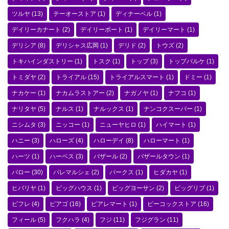
ツルヤ
(13)
テーオーストア
(1)
ディナーベル
(1)
デイリーカナート
(2)
デイリーポート
(1)
デイリーマート
(1)
デリシア
(8)
デリシャス広岡
(1)
デリド
(2)
トウズ
(2)
トキハインダストリー
(1)
トスク
(1)
トップ
(3)
トップパルケ
(1)
トミダヤ
(2)
トライアル
(15)
トライアルスマート
(1)
ドミー
(1)
ナカケー
(1)
ナカムラストアー
(2)
ナガノヤ
(1)
ナフコ
(1)
ナリタヤ
(5)
ナルス
(1)
ナルックス
(1)
ナンコクスーパー
(1)
ニシムタ
(3)
ニッコー
(1)
ニューヤヒロ
(1)
ハイマート
(1)
ハニー
(3)
ハローズ
(4)
ハローデイ
(8)
ハローマート
(1)
ハーツ
(1)
ハーベス
(3)
バザール
(2)
バザールタウン
(1)
バロー
(30)
パレマルシェ
(2)
パークス
(1)
ヒダカヤ
(1)
ヒバリヤ
(1)
ビッグハウス
(1)
ビッグヨーサン
(2)
ビッグリブ
(1)
ビフレ
(4)
ピアゴ
(16)
ピアレマート
(1)
ピーコックストア
(16)
フィール
(5)
フクハラ
(4)
フジ
(11)
フジグラン
(11)