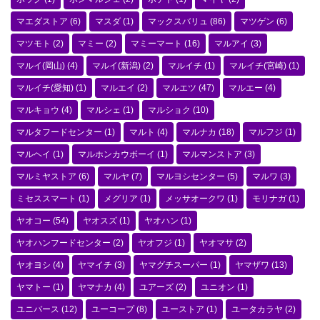
マエダストア
(6)
マスダ
(1)
マックスバリュ
(86)
マツゲン
(6)
マツモト
(2)
マミー
(2)
マミーマート
(16)
マルアイ
(3)
マルイ(岡山)
(4)
マルイ(新潟)
(2)
マルイチ
(1)
マルイチ(宮崎)
(1)
マルイチ(愛知)
(1)
マルエイ
(2)
マルエツ
(47)
マルエー
(4)
マルキョウ
(4)
マルシェ
(1)
マルショク
(10)
マルタフードセンター
(1)
マルト
(4)
マルナカ
(18)
マルフジ
(1)
マルヘイ
(1)
マルホンカウボーイ
(1)
マルマンストア
(3)
マルミヤストア
(6)
マルヤ
(7)
マルヨシセンター
(5)
マルワ
(3)
ミセススマート
(1)
メグリア
(1)
メッサオークワ
(1)
モリナガ
(1)
ヤオコー
(54)
ヤオスズ
(1)
ヤオハン
(1)
ヤオハンフードセンター
(2)
ヤオフジ
(1)
ヤオマサ
(2)
ヤオヨシ
(4)
ヤマイチ
(3)
ヤマグチスーパー
(1)
ヤマザワ
(13)
ヤマトー
(1)
ヤマナカ
(4)
ユアーズ
(2)
ユニオン
(1)
ユニバース
(12)
ユーコープ
(8)
ユーストア
(1)
ユータカラヤ
(2)