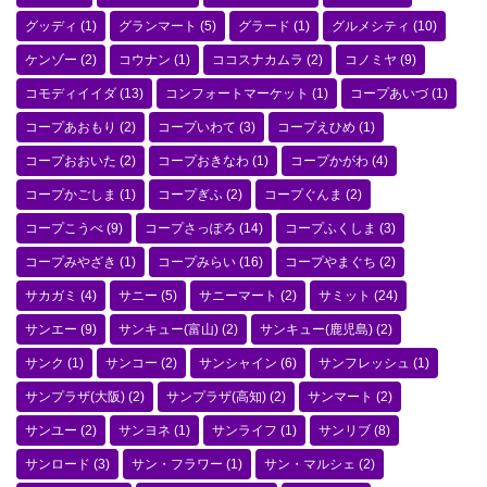
グッディ
(1)
グランマート
(5)
グラード
(1)
グルメシティ
(10)
ケンゾー
(2)
コウナン
(1)
ココスナカムラ
(2)
コノミヤ
(9)
コモディイイダ
(13)
コンフォートマーケット
(1)
コープあいづ
(1)
コープあおもり
(2)
コープいわて
(3)
コープえひめ
(1)
コープおおいた
(2)
コープおきなわ
(1)
コープかがわ
(4)
コープかごしま
(1)
コープぎふ
(2)
コープぐんま
(2)
コープこうべ
(9)
コープさっぽろ
(14)
コープふくしま
(3)
コープみやざき
(1)
コープみらい
(16)
コープやまぐち
(2)
サカガミ
(4)
サニー
(5)
サニーマート
(2)
サミット
(24)
サンエー
(9)
サンキュー(富山)
(2)
サンキュー(鹿児島)
(2)
サンク
(1)
サンコー
(2)
サンシャイン
(6)
サンフレッシュ
(1)
サンプラザ(大阪)
(2)
サンプラザ(高知)
(2)
サンマート
(2)
サンユー
(2)
サンヨネ
(1)
サンライフ
(1)
サンリブ
(8)
サンロード
(3)
サン・フラワー
(1)
サン・マルシェ
(2)