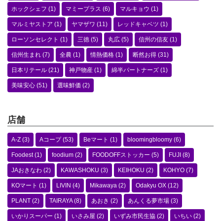
ホックシェフ
(1)
マミープラス
(6)
マルキョウ
(1)
マルミヤストア
(1)
ヤマザワ
(11)
レッドキャベツ
(1)
ローソンセレクト
(1)
三徳
(5)
丸広
(5)
信州の信友
(1)
信州生まれ
(7)
全農
(1)
情熱価格
(1)
断然お得
(31)
日本リテール
(21)
神戸物産
(1)
綿半パートナーズ
(1)
美味安心
(51)
選味鮮価
(2)
店舗
A-Z
(3)
Aコープ
(53)
Beマート
(1)
bloomingbloomy
(6)
Foodest
(1)
foodium
(2)
FOODOFFストッカー
(5)
FUJI
(8)
JAおきなわ
(2)
KAWASHOKU
(3)
KEIHOKU
(2)
KOHYO
(7)
KOマート
(1)
LIVIN
(4)
Mikawaya
(2)
Odakyu OX
(12)
PLANT
(2)
TAIRAYA
(8)
あおき
(2)
あんくる夢市場
(3)
いかりスーパー
(1)
いさみ屋
(2)
いずみ市民生協
(2)
いちい
(2)