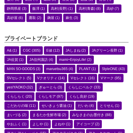
静岡県産
(3)
飯澤
(1)
高村(長野)
(1)
高村(青森)
(8)
高砂
(7)
高砂屋
(6)
鷹取
(2)
麹屋
(1)
麻生
(3)
プライベートブランド
A&
(1)
CGC
(305)
E値
(12)
JAしまね
(2)
JAグリーン長野
(1)
JA佐賀
(1)
JA信州諏訪
(4)
mami+EnjoyLife!
(2)
MAN SO-GOODS
(3)
maruetsu365
(4)
PLANT
(1)
StyleONE
(43)
SVセレクト
(5)
Vクオリティ
(14)
Vセレクト
(16)
Vマーク
(95)
yes!YAOKO
(32)
ぎゅーとら
(3)
くらしにベルク
(33)
くらしらく
(20)
くらしモア
(97)
くらし良好
(19)
こだわりの味
(11)
せいきょう醤油
(1)
だいわ
(4)
とりせん
(1)
まいづる
(2)
まるたか生鮮市場
(2)
みなさまのお墨付き
(88)
やおふく
(1)
よしや
(1)
よねや
(1)
アイコープ
(2)