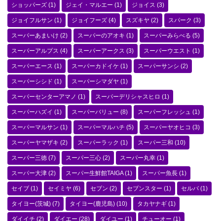
ショッパーズ
(1)
ジェイ・マルエー
(1)
ジョイス
(3)
ジョイフルサン
(1)
ジョイフーズ
(4)
スズキヤ
(2)
スパーク
(3)
スーパーあまいけ
(2)
スーパーのアオキ
(1)
スーパーみらべる
(5)
スーパーアルプス
(4)
スーパーアークス
(3)
スーパーウエスト
(1)
スーパーエース
(1)
スーパーカドイケ
(1)
スーパーサンシ
(2)
スーパーシシド
(1)
スーパーシマダヤ
(1)
スーパーセンターアマノ
(1)
スーパーデリシャスヒロ
(1)
スーパーハズイ
(1)
スーパーバリュー
(8)
スーパーフレッシュ
(1)
スーパーマルサン
(1)
スーパーマルハチ
(5)
スーパーヤオヒコ
(3)
スーパーヤマザキ
(2)
スーパーラック
(1)
スーパー三和
(10)
スーパー三徳
(7)
スーパー三心
(2)
スーパー丸幸
(1)
スーパー大津
(2)
スーパー生鮮館TAIGA
(1)
スーパー魚長
(1)
セイブ
(1)
セイミヤ
(6)
セブン
(2)
セブンスター
(1)
セルバ
(1)
タイヨー(茨城)
(7)
タイヨー(鹿児島)
(10)
タカヤナギ
(1)
ダイイチ
(2)
ダイエー
(28)
ダイユー
(1)
チューオー
(1)