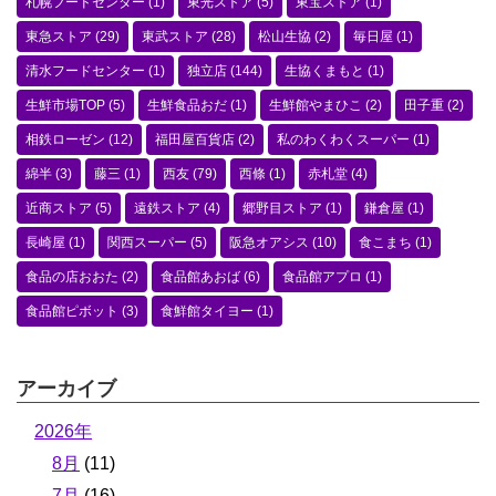
札幌フードセンター
(1)
東光ストア
(5)
東宝ストア
(1)
東急ストア
(29)
東武ストア
(28)
松山生協
(2)
毎日屋
(1)
清水フードセンター
(1)
独立店
(144)
生協くまもと
(1)
生鮮市場TOP
(5)
生鮮食品おだ
(1)
生鮮館やまひこ
(2)
田子重
(2)
相鉄ローゼン
(12)
福田屋百貨店
(2)
私のわくわくスーパー
(1)
綿半
(3)
藤三
(1)
西友
(79)
西條
(1)
赤札堂
(4)
近商ストア
(5)
遠鉄ストア
(4)
郷野目ストア
(1)
鎌倉屋
(1)
長崎屋
(1)
関西スーパー
(5)
阪急オアシス
(10)
食こまち
(1)
食品の店おおた
(2)
食品館あおば
(6)
食品館アプロ
(1)
食品館ピボット
(3)
食鮮館タイヨー
(1)
アーカイブ
2026年
8月
(11)
7月
(16)