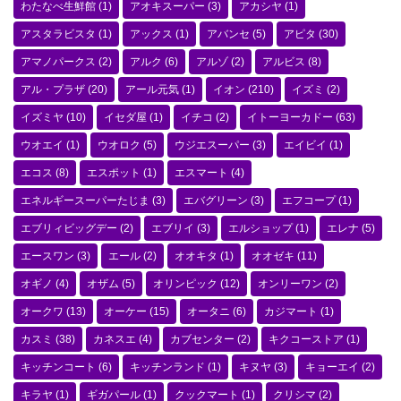
わたなべ生鮮館
(1)
アオキスーパー
(3)
アカシヤ
(1)
アスタラビスタ
(1)
アックス
(1)
アバンセ
(5)
アピタ
(30)
アマノパークス
(2)
アルク
(6)
アルゾ
(2)
アルビス
(8)
アル・プラザ
(20)
アール元気
(1)
イオン
(210)
イズミ
(2)
イズミヤ
(10)
イセダ屋
(1)
イチコ
(2)
イトーヨーカドー
(63)
ウオエイ
(1)
ウオロク
(5)
ウジエスーパー
(3)
エイビイ
(1)
エコス
(8)
エスポット
(1)
エスマート
(4)
エネルギースーパーたじま
(3)
エバグリーン
(3)
エフコープ
(1)
エブリィビッグデー
(2)
エブリイ
(3)
エルショップ
(1)
エレナ
(5)
エースワン
(3)
エール
(2)
オオキタ
(1)
オオゼキ
(11)
オギノ
(4)
オザム
(5)
オリンピック
(12)
オンリーワン
(2)
オークワ
(13)
オーケー
(15)
オータニ
(6)
カジマート
(1)
カスミ
(38)
カネスエ
(4)
カブセンター
(2)
キクコーストア
(1)
キッチンコート
(6)
キッチンランド
(1)
キヌヤ
(3)
キョーエイ
(2)
キラヤ
(1)
ギガパール
(1)
クックマート
(1)
クリシマ
(2)