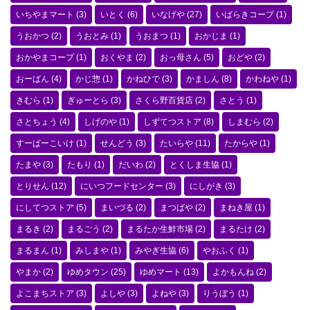
いちやまマート
(3)
いとく
(6)
いなげや
(27)
いばらきコープ
(1)
うおかつ
(2)
うおとみ
(1)
うおまつ
(1)
おかじま
(1)
おかやまコープ
(1)
おくやま
(2)
おっ母さん
(5)
おどや
(2)
おーばん
(4)
かじ惣
(1)
かねひで
(3)
かましん
(8)
かわねや
(1)
きむら
(1)
ぎゅーとら
(3)
さくら野百貨店
(2)
さとう
(1)
さとちょう
(4)
しげのや
(1)
しずてつストア
(8)
しまむら
(2)
すーぱーこいけ
(1)
せんどう
(3)
たいらや
(11)
たからや
(1)
たまや
(3)
たもり
(1)
だいわ
(2)
とくしま生協
(1)
とりせん
(12)
にいつフードセンター
(3)
にしがき
(3)
にしてつストア
(5)
まいづる
(2)
まつばや
(2)
まねき屋
(1)
まるき
(2)
まるごう
(2)
まるたか生鮮市場
(2)
まるたけ
(2)
まるまん
(1)
みしまや
(1)
みやぎ生協
(6)
やおふく
(1)
やまか
(2)
ゆめタウン
(25)
ゆめマート
(13)
よかもんね
(2)
よこまちストア
(3)
よしや
(3)
よねや
(3)
りうぼう
(1)