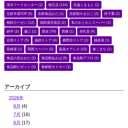
清水フードセンター
(1)
独立店
(144)
生協くまもと
(1)
生鮮市場TOP
(5)
生鮮食品おだ
(1)
生鮮館やまひこ
(2)
田子重
(2)
相鉄ローゼン
(12)
福田屋百貨店
(2)
私のわくわくスーパー
(1)
綿半
(3)
藤三
(1)
西友
(79)
西條
(1)
赤札堂
(4)
近商ストア
(5)
遠鉄ストア
(4)
郷野目ストア
(1)
鎌倉屋
(1)
長崎屋
(1)
関西スーパー
(5)
阪急オアシス
(10)
食こまち
(1)
食品の店おおた
(2)
食品館あおば
(6)
食品館アプロ
(1)
食品館ピボット
(3)
食鮮館タイヨー
(1)
アーカイブ
2026年
8月
(4)
7月
(16)
6月
(17)