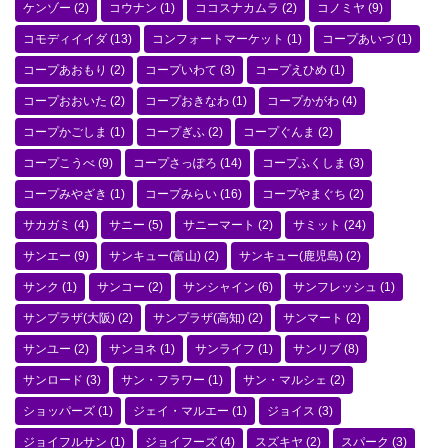
ケンゾー
(2)
コウナン
(1)
ココスナカムラ
(2)
コノミヤ
(9)
コモディイイダ
(13)
コンフォートマーケット
(1)
コープあいづ
(1)
コープあおもり
(2)
コープいわて
(3)
コープえひめ
(1)
コープおおいた
(2)
コープおきなわ
(1)
コープかがわ
(4)
コープかごしま
(1)
コープぎふ
(2)
コープぐんま
(2)
コープこうべ
(9)
コープさっぽろ
(14)
コープふくしま
(3)
コープみやざき
(1)
コープみらい
(16)
コープやまぐち
(2)
サカガミ
(4)
サニー
(5)
サニーマート
(2)
サミット
(24)
サンエー
(9)
サンキュー(富山)
(2)
サンキュー(鹿児島)
(2)
サンク
(1)
サンコー
(2)
サンシャイン
(6)
サンフレッシュ
(1)
サンプラザ(大阪)
(2)
サンプラザ(高知)
(2)
サンマート
(2)
サンユー
(2)
サンヨネ
(1)
サンライフ
(1)
サンリブ
(8)
サンロード
(3)
サン・フラワー
(1)
サン・マルシェ
(2)
ショッパーズ
(1)
ジェイ・マルエー
(1)
ジョイス
(3)
ジョイフルサン
(1)
ジョイフーズ
(4)
スズキヤ
(2)
スパーク
(3)