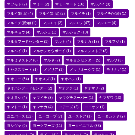
マツモト
(2)
マミー
(2)
マミーマート
(16)
マルアイ
(3)
マルイ(岡山)
(4)
マルイ(新潟)
(2)
マルイチ
(1)
マルイチ(宮崎)
(1)
マルイチ(愛知)
(1)
マルエイ
(2)
マルエツ
(47)
マルエー
(4)
マルキョウ
(4)
マルシェ
(1)
マルショク
(10)
マルタフードセンター
(1)
マルト
(4)
マルナカ
(18)
マルフジ
(1)
マルヘイ
(1)
マルホンカウボーイ
(1)
マルマンストア
(3)
マルミヤストア
(6)
マルヤ
(7)
マルヨシセンター
(5)
マルワ
(3)
ミセススマート
(1)
メグリア
(1)
メッサオークワ
(1)
モリナガ
(1)
ヤオコー
(54)
ヤオスズ
(1)
ヤオハン
(1)
ヤオハンフードセンター
(2)
ヤオフジ
(1)
ヤオマサ
(2)
ヤオヨシ
(4)
ヤマイチ
(3)
ヤマグチスーパー
(1)
ヤマザワ
(13)
ヤマトー
(1)
ヤマナカ
(4)
ユアーズ
(2)
ユニオン
(1)
ユニバース
(12)
ユーコープ
(7)
ユーストア
(1)
ユータカラヤ
(2)
ヨシヅヤ
(9)
ヨークフーズ
(11)
ヨークベニマル
(33)