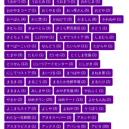
うおかつ
(2)
うおとみ
(1)
うおまつ
(1)
おかじま
(1)
おかやまコープ
(1)
おくやま
(2)
おっ母さん
(5)
おどや
(2)
おーばん
(4)
かじ惣
(1)
かねひで
(3)
かましん
(8)
かわねや
(1)
きむら
(1)
ぎゅーとら
(3)
さくら野百貨店
(2)
さとう
(1)
さとちょう
(4)
しげのや
(1)
しずてつストア
(8)
しまむら
(2)
すーぱーこいけ
(1)
せんどう
(3)
たいらや
(11)
たからや
(1)
たまや
(3)
たもり
(1)
だいわ
(2)
とくしま生協
(1)
とりせん
(12)
にいつフードセンター
(3)
にしがき
(3)
にしてつストア
(5)
まいづる
(2)
まつばや
(2)
まねき屋
(1)
まるき
(2)
まるごう
(2)
まるたか生鮮市場
(2)
まるたけ
(2)
まるまん
(1)
みしまや
(1)
みやぎ生協
(6)
やおふく
(1)
やまか
(2)
ゆめタウン
(25)
ゆめマート
(13)
よかもんね
(2)
よこまちストア
(3)
よしや
(3)
よねや
(3)
りうぼう
(1)
わたなべ生鮮館
(1)
アオキスーパー
(3)
アカシヤ
(1)
アスタラビスタ
(1)
アックス
(1)
アバンセ
(5)
アピタ
(30)