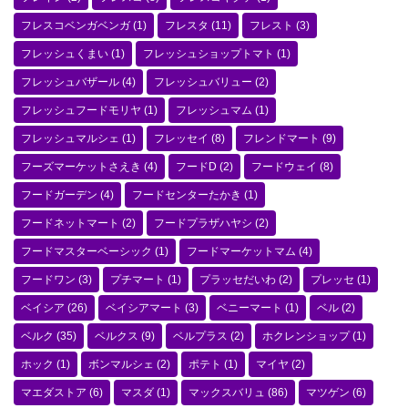
フレスコベンガベンガ
(1)
フレスタ
(11)
フレスト
(3)
フレッシュくまい
(1)
フレッシュショップトマト
(1)
フレッシュバザール
(4)
フレッシュバリュー
(2)
フレッシュフードモリヤ
(1)
フレッシュマム
(1)
フレッシュマルシェ
(1)
フレッセイ
(8)
フレンドマート
(9)
フーズマーケットさえき
(4)
フードD
(2)
フードウェイ
(8)
フードガーデン
(4)
フードセンターたかき
(1)
フードネットマート
(2)
フードプラザハヤシ
(2)
フードマスターベーシック
(1)
フードマーケットマム
(4)
フードワン
(3)
プチマート
(1)
プラッセだいわ
(2)
プレッセ
(1)
ベイシア
(26)
ベイシアマート
(3)
ベニーマート
(1)
ベル
(2)
ベルク
(35)
ベルクス
(9)
ベルプラス
(2)
ホクレンショップ
(1)
ホック
(1)
ボンマルシェ
(2)
ポテト
(1)
マイヤ
(2)
マエダストア
(6)
マスダ
(1)
マックスバリュ
(86)
マツゲン
(6)