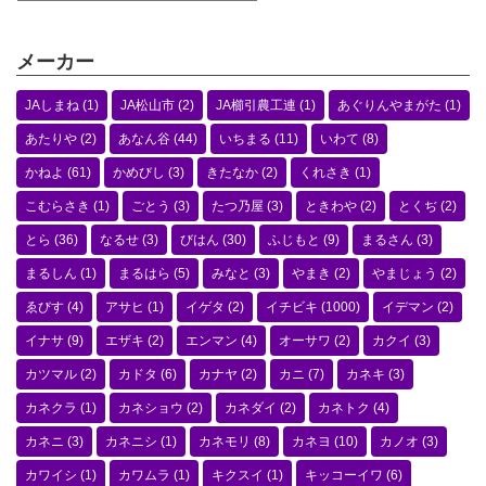
メーカー
JAしまね
(1)
JA松山市
(2)
JA櫛引農工連
(1)
あぐりんやまがた
(1)
あたりや
(2)
あなん谷
(44)
いちまる
(11)
いわて
(8)
かねよ
(61)
かめびし
(3)
きたなか
(2)
くれさき
(1)
こむらさき
(1)
ごとう
(3)
たつ乃屋
(3)
ときわや
(2)
とくぢ
(2)
とら
(36)
なるせ
(3)
びはん
(30)
ふじもと
(9)
まるさん
(3)
まるしん
(1)
まるはら
(5)
みなと
(3)
やまき
(2)
やまじょう
(2)
ゑびす
(4)
アサヒ
(1)
イゲタ
(2)
イチビキ
(1000)
イデマン
(2)
イナサ
(9)
エザキ
(2)
エンマン
(4)
オーサワ
(2)
カクイ
(3)
カツマル
(2)
カドタ
(6)
カナヤ
(2)
カニ
(7)
カネキ
(3)
カネクラ
(1)
カネショウ
(2)
カネダイ
(2)
カネトク
(4)
カネニ
(3)
カネニシ
(1)
カネモリ
(8)
カネヨ
(10)
カノオ
(3)
カワイシ
(1)
カワムラ
(1)
キクスイ
(1)
キッコーイワ
(6)