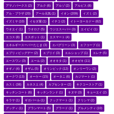
アマノパークス
(2)
アルク
(6)
アルゾ
(2)
アルビス
(8)
アル・プラザ
(20)
アール元気
(1)
イオン
(209)
イズミ
(2)
イズミヤ
(10)
イセダ屋
(1)
イチコ
(2)
イトーヨーカドー
(62)
ウオエイ
(1)
ウオロク
(5)
ウジエスーパー
(3)
エイビイ
(1)
エコス
(8)
エスポット
(1)
エスマート
(4)
エネルギースーパーたじま
(3)
エバグリーン
(3)
エフコープ
(1)
エブリィビッグデー
(2)
エブリイ
(3)
エルショップ
(1)
エレナ
(5)
エースワン
(3)
エール
(2)
オオキタ
(1)
オオゼキ
(11)
オギノ
(4)
オザム
(5)
オリンピック
(12)
オンリーワン
(2)
オークワ
(13)
オーケー
(15)
オータニ
(6)
カジマート
(1)
カスミ
(38)
カネスエ
(4)
カブセンター
(2)
キクコーストア
(1)
キッチンコート
(6)
キッチンランド
(1)
キヌヤ
(3)
キョーエイ
(2)
キラヤ
(1)
ギガパール
(1)
クックマート
(1)
クリシマ
(2)
グッディ
(1)
グランマート
(5)
グラード
(1)
グルメシティ
(10)