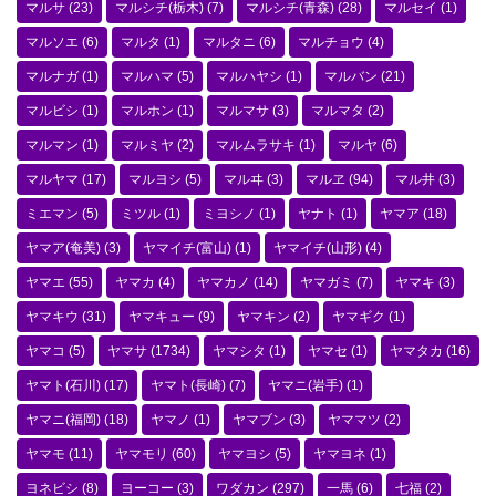
マルサ
(23)
マルシチ(栃木)
(7)
マルシチ(青森)
(28)
マルセイ
(1)
マルソエ
(6)
マルタ
(1)
マルタニ
(6)
マルチョウ
(4)
マルナガ
(1)
マルハマ
(5)
マルハヤシ
(1)
マルバン
(21)
マルビシ
(1)
マルホン
(1)
マルマサ
(3)
マルマタ
(2)
マルマン
(1)
マルミヤ
(2)
マルムラサキ
(1)
マルヤ
(6)
マルヤマ
(17)
マルヨシ
(5)
マルヰ
(3)
マルヱ
(94)
マル井
(3)
ミエマン
(5)
ミツル
(1)
ミヨシノ
(1)
ヤナト
(1)
ヤマア
(18)
ヤマア(奄美)
(3)
ヤマイチ(富山)
(1)
ヤマイチ(山形)
(4)
ヤマエ
(55)
ヤマカ
(4)
ヤマカノ
(14)
ヤマガミ
(7)
ヤマキ
(3)
ヤマキウ
(31)
ヤマキュー
(9)
ヤマキン
(2)
ヤマギク
(1)
ヤマコ
(5)
ヤマサ
(1734)
ヤマシタ
(1)
ヤマセ
(1)
ヤマタカ
(16)
ヤマト(石川)
(17)
ヤマト(長崎)
(7)
ヤマニ(岩手)
(1)
ヤマニ(福岡)
(18)
ヤマノ
(1)
ヤマブン
(3)
ヤママツ
(2)
ヤマモ
(11)
ヤマモリ
(60)
ヤマヨシ
(5)
ヤマヨネ
(1)
ヨネビシ
(8)
ヨーコー
(3)
ワダカン
(297)
一馬
(6)
七福
(2)