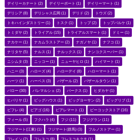
デイリーカナート
(2)
デイリーポート
(1)
デイリーマート
(1)
デリシア
(8)
デリシャス広岡
(1)
デリド
(2)
トウズ
(2)
トキハインダストリー
(1)
トスク
(1)
トップ
(2)
トップパルケ
(1)
トミダヤ
(2)
トライアル
(15)
トライアルスマート
(1)
ドミー
(1)
ナカケー
(1)
ナカムラストアー
(2)
ナガノヤ
(1)
ナフコ
(1)
ナリタヤ
(5)
ナルス
(1)
ナルックス
(1)
ナンコクスーパー
(1)
ニシムタ
(3)
ニッコー
(1)
ニューヤヒロ
(1)
ハイマート
(1)
ハニー
(3)
ハローズ
(4)
ハローデイ
(8)
ハローマート
(1)
ハーツ
(1)
ハーベス
(3)
バザール
(2)
バザールタウン
(1)
バロー
(30)
パレマルシェ
(2)
パークス
(1)
ヒダカヤ
(1)
ヒバリヤ
(1)
ビッグハウス
(1)
ビッグヨーサン
(2)
ビッグリブ
(1)
ビフレ
(4)
ピアゴ
(16)
ピアレマート
(1)
ピーコックストア
(16)
フィール
(5)
フクハラ
(4)
フジ
(11)
フジグラン
(11)
フジマート(江東)
(1)
フジマート(群馬)
(3)
フルノストアー
(1)
フレイン
(2)
フレスコ
(8)
フレスコキクチ
(1)