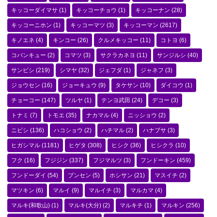
キッコーダイマサ
(1)
キッコーチョウ
(1)
キッコーナン
(28)
キッコーニホン
(1)
キッコーマツ
(3)
キッコーマン
(2617)
キノエネ
(4)
キンコー
(26)
クルメキッコー
(11)
コトヨ
(6)
コバンキュー
(2)
コマツ
(3)
サクラカネヨ
(11)
サンジルシ
(40)
サンビシ
(219)
シマヤ
(32)
ジェフダ
(1)
ジャネフ
(3)
ジョウセン
(16)
ジョーキュウ
(9)
タケサン
(10)
ダイコウ
(1)
チョーコー
(147)
ツルヤ
(1)
テンヨ武田
(24)
デコー
(3)
トナミ
(7)
トモエ
(35)
ナカマル
(4)
ニッショウ
(2)
ニビシ
(136)
ハコショウ
(2)
ハチマル
(2)
ハナブサ
(3)
ヒガシマル
(1181)
ヒゲタ
(308)
ヒシク
(36)
ヒシクラ
(10)
フク
(16)
フジジン
(337)
フジマルツ
(3)
フンドーキン
(459)
フンドーダイ
(54)
ブンセン
(5)
ホシサン
(21)
マスイチ
(2)
マツキン
(6)
マルイ
(9)
マルイチ
(3)
マルカマ
(4)
マルキ(和歌山)
(1)
マルキ(大分)
(2)
マルキチ
(1)
マルキン
(256)