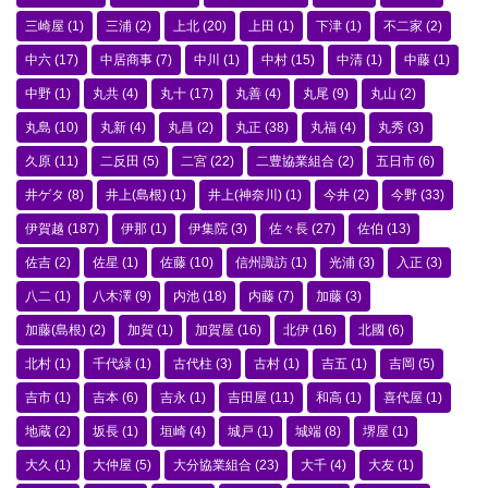
三崎屋
(1)
三浦
(2)
上北
(20)
上田
(1)
下津
(1)
不二家
(2)
中六
(17)
中居商事
(7)
中川
(1)
中村
(15)
中清
(1)
中藤
(1)
中野
(1)
丸共
(4)
丸十
(17)
丸善
(4)
丸尾
(9)
丸山
(2)
丸島
(10)
丸新
(4)
丸昌
(2)
丸正
(38)
丸福
(4)
丸秀
(3)
久原
(11)
二反田
(5)
二宮
(22)
二豊協業組合
(2)
五日市
(6)
井ゲタ
(8)
井上(島根)
(1)
井上(神奈川)
(1)
今井
(2)
今野
(33)
伊賀越
(187)
伊那
(1)
伊集院
(3)
佐々長
(27)
佐伯
(13)
佐吉
(2)
佐星
(1)
佐藤
(10)
信州諏訪
(1)
光浦
(3)
入正
(3)
八二
(1)
八木澤
(9)
内池
(18)
内藤
(7)
加藤
(3)
加藤(島根)
(2)
加賀
(1)
加賀屋
(16)
北伊
(16)
北國
(6)
北村
(1)
千代緑
(1)
古代柱
(3)
古村
(1)
吉五
(1)
吉岡
(5)
吉市
(1)
吉本
(6)
吉永
(1)
吉田屋
(11)
和高
(1)
喜代屋
(1)
地蔵
(2)
坂長
(1)
垣崎
(4)
城戸
(1)
城端
(8)
堺屋
(1)
大久
(1)
大仲屋
(5)
大分協業組合
(23)
大千
(4)
大友
(1)