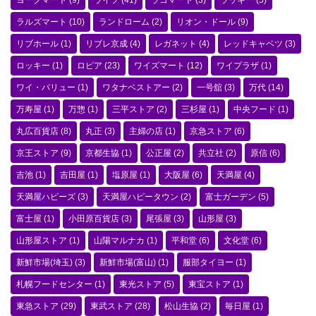
ヨークマート
(9)
ライフ
(41)
ラコマート
(3)
ラッキー
(5)
ラルズマート
(10)
ランドローム
(2)
リオン・ドール
(9)
リブホール
(1)
リブレ京成
(4)
レガネット
(4)
レッドキャベツ
(3)
ロッキー
(1)
ロピア
(23)
ワイズマート
(12)
ワイプラザ
(1)
ワイ・バリュー
(1)
ワタナベストアー
(2)
一号舘
(3)
万代
(14)
万寿屋
(1)
万惣
(1)
三平ストア
(2)
三杉屋
(1)
中央フード
(1)
丸広百貨店
(8)
丸正
(3)
主婦の店
(1)
京急ストア
(6)
京王ストア
(9)
京都生協
(1)
公正屋
(2)
共立社
(2)
原信
(6)
吉池
(1)
吉田屋
(1)
塩原屋
(1)
大阪屋
(6)
天満屋
(4)
天満屋ハピーズ
(3)
天満屋ハピータウン
(2)
富士ガーデン
(5)
富士屋
(1)
小田原百貨店
(3)
尾張屋
(3)
山形屋
(3)
山形屋ストア
(1)
山陽マルナカ
(1)
平和堂
(6)
文化堂
(6)
新鮮市場(埼玉)
(3)
新鮮市場(富山)
(1)
服部タイヨー
(1)
札幌フードセンター
(1)
東光ストア
(5)
東宝ストア
(1)
東急ストア
(29)
東武ストア
(28)
松山生協
(2)
毎日屋
(1)