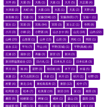
大坪
(6)
大屋
(5)
大島
(1)
大政
(1)
大月
(5)
大正屋
(4)
大津屋
(3)
大町
(4)
大醤
(10)
大黒
(1)
天真
(2)
天野
(4)
奈良橋
(1)
安森
(1)
安藤(宮崎)
(2)
安藤(秋田)
(7)
宝福一
(1)
室次
(1)
宮居
(3)
宮島
(94)
宮田
(3)
富士正
(1)
寺岡
(8)
小川
(3)
小林
(2)
小野甚
(4)
山さきや
(6)
山元
(18)
山内
(22)
山崎
(20)
山形屋
(1)
山本
(13)
山田
(3)
岡松
(1)
岡田
(1)
岩永
(11)
平与
(7)
平山
(4)
平野(宮城)
(1)
平野(島根)
(6)
広瀬
(2)
扇弥
(2)
斉藤
(3)
新宮
(2)
新潟
(3)
新潟県協業組合
(22)
日の丸
(1)
日本丸天
(11)
日本伝承
(3)
早川
(9)
旭
(6)
星野
(3)
朝日松
(4)
木下
(1)
木場
(5)
末廣
(1)
本万点田渕
(1)
本多
(1)
本川
(2)
杉川
(1)
杉野
(2)
村要
(4)
東北
(14)
東松島長寿
(2)
東部
(12)
松中
(7)
松岡屋
(1)
松本
(7)
松美屋
(19)
柴沼
(10)
栄
(1)
根田
(3)
桑田
(9)
桔梗屋
(1)
桝塚
(1)
桶本
(1)
森山
(3)
森田
(18)
楠城屋
(9)
樋口
(1)
横山
(3)
橘
(4)
正田
(211)
水上
(1)