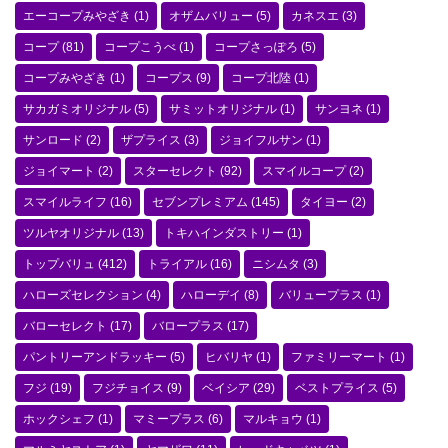
エーコープみやざき
(1)
オザムバリュー
(5)
カネスエ
(3)
コープ
(81)
コープこうべ
(1)
コープさっぽろ
(5)
コープみやざき
(1)
コープス
(9)
コープ北陸
(1)
サカガミオリジナル
(5)
サミットオリジナル
(1)
サンヨネ
(1)
サンロード
(2)
ザプライス
(3)
ジョイフルサン
(1)
ジョイマート
(2)
スターセレクト
(92)
スマイルコープ
(2)
スマイルライフ
(16)
セブンプレミアム
(145)
タイヨー
(2)
ツルヤオリジナル
(13)
トキハインダストリー
(1)
トップバリュ
(412)
トライアル
(16)
ニシムタ
(3)
ハローズセレクション
(4)
ハローデイ
(8)
バリュープラス
(1)
バローセレクト
(17)
バロープラス
(17)
パントリーアンドラッキー
(5)
ヒバリヤ
(1)
ファミリーマート
(1)
フジ
(19)
フジチョイス
(9)
ベイシア
(29)
ベストプライス
(5)
ホックシェフ
(1)
マミープラス
(6)
マルキョウ
(1)