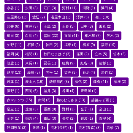
水谷
(1)
永田
(3)
江口
(3)
河村
(11)
河野
(1)
浜田
(4)
淀屋勇心
(1)
渡辺
(2)
港屋木山
(1)
澤井
(5)
濵口
(10)
照井
(6)
熊井
(3)
玉島
(2)
玉鈴
(5)
田中
(3)
田丸
(2)
町田
(3)
白龍
(4)
盛田
(22)
直源
(41)
相木屋
(7)
矢木
(2)
矢野
(11)
石孫
(2)
神田
(2)
福來
(1)
福原
(9)
福寿
(19)
福岡
(4)
福間
(1)
秋田なまはげ
(3)
窪田
(2)
立本
(5)
笛木
(2)
筑豊
(1)
米長
(1)
粟長
(1)
紅梅
(9)
紅谷
(3)
綾杉
(1)
緑屋
(13)
義農
(3)
老松
(1)
芙蓉
(3)
花房
(4)
若竹
(1)
若葉
(1)
菱山六
(19)
薩摩川内
(3)
藤代
(2)
藤勇
(41)
藤庄
(2)
藤野
(1)
西岡
(6)
諸井
(3)
谷川
(4)
豊島屋
(1)
赤マルソウ
(15)
赤間
(2)
越のむらさき
(13)
越後みそ西
(1)
足立
(1)
遠藤
(3)
重西
(8)
野村
(3)
金子
(1)
金山
(1)
金芳
(1)
鍋喜
(4)
鎌田
(3)
長友
(2)
難波
(1)
青柳
(4)
静岡県産
(3)
飯澤
(1)
高村(長野)
(1)
高村(青森)
(8)
高砂
(7)