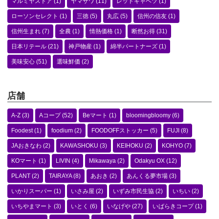
マルミヤストア
(1)
ヤマザワ
(11)
レッドキャベツ
(1)
ローソンセレクト
(1)
三徳
(5)
丸広
(5)
信州の信友
(1)
信州生まれ
(7)
全農
(1)
情熱価格
(1)
断然お得
(31)
日本リテール
(21)
神戸物産
(1)
綿半パートナーズ
(1)
美味安心
(51)
選味鮮価
(2)
店舗
A-Z
(3)
Aコープ
(52)
Beマート
(1)
bloomingbloomy
(6)
Foodest
(1)
foodium
(2)
FOODOFFストッカー
(5)
FUJI
(8)
JAおきなわ
(2)
KAWASHOKU
(3)
KEIHOKU
(2)
KOHYO
(7)
KOマート
(1)
LIVIN
(4)
Mikawaya
(2)
Odakyu OX
(12)
PLANT
(2)
TAIRAYA
(8)
あおき
(2)
あんくる夢市場
(3)
いかりスーパー
(1)
いさみ屋
(2)
いずみ市民生協
(2)
いちい
(2)
いちやまマート
(3)
いとく
(6)
いなげや
(27)
いばらきコープ
(1)