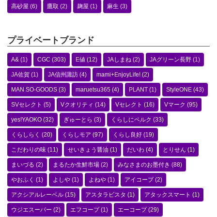
高砂屋
(6)
鷹取
(2)
麹屋
(1)
麻生
(3)
プライベートブランド
A&
(1)
CGC
(303)
E値
(12)
JAしまね
(2)
JAグリーン長野
(1)
JA佐賀
(1)
JA信州諏訪
(4)
mami+EnjoyLife!
(2)
MAN SO-GOODS
(3)
maruetsu365
(4)
PLANT
(1)
StyleONE
(43)
SVセレクト
(5)
Vクオリティ
(14)
Vセレクト
(16)
Vマーク
(95)
yes!YAOKO
(32)
ぎゅーとら
(3)
くらしにベルク
(33)
くらしらく
(20)
くらしモア
(97)
くらし良好
(19)
こだわりの味
(11)
せいきょう醤油
(1)
だいわ
(4)
とりせん
(1)
まいづる
(2)
まるたか生鮮市場
(2)
みなさまのお墨付き
(88)
やおふく
(1)
よしや
(1)
よねや
(1)
アイコープ
(2)
アクシアルレーベル
(15)
アスタラビスタ
(1)
アタックスマート
(1)
ウジエスーパー
(2)
エフコープ
(1)
エーコープ
(29)