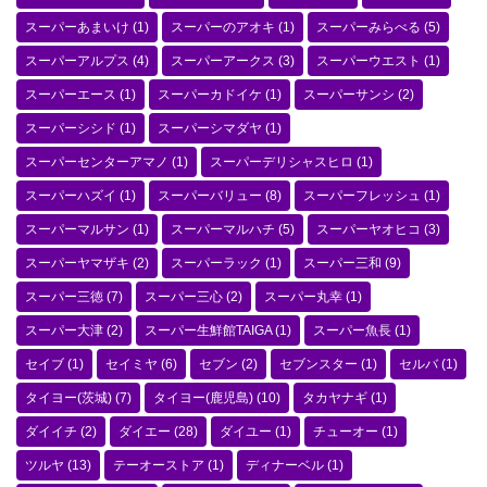
スーパーあまいけ
(1)
スーパーのアオキ
(1)
スーパーみらべる
(5)
スーパーアルプス
(4)
スーパーアークス
(3)
スーパーウエスト
(1)
スーパーエース
(1)
スーパーカドイケ
(1)
スーパーサンシ
(2)
スーパーシシド
(1)
スーパーシマダヤ
(1)
スーパーセンターアマノ
(1)
スーパーデリシャスヒロ
(1)
スーパーハズイ
(1)
スーパーバリュー
(8)
スーパーフレッシュ
(1)
スーパーマルサン
(1)
スーパーマルハチ
(5)
スーパーヤオヒコ
(3)
スーパーヤマザキ
(2)
スーパーラック
(1)
スーパー三和
(9)
スーパー三徳
(7)
スーパー三心
(2)
スーパー丸幸
(1)
スーパー大津
(2)
スーパー生鮮館TAIGA
(1)
スーパー魚長
(1)
セイブ
(1)
セイミヤ
(6)
セブン
(2)
セブンスター
(1)
セルバ
(1)
タイヨー(茨城)
(7)
タイヨー(鹿児島)
(10)
タカヤナギ
(1)
ダイイチ
(2)
ダイエー
(28)
ダイユー
(1)
チューオー
(1)
ツルヤ
(13)
テーオーストア
(1)
ディナーベル
(1)