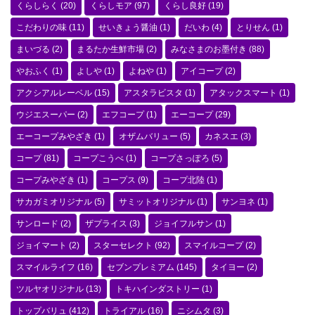
くらしらく
(20)
くらしモア
(97)
くらし良好
(19)
こだわりの味
(11)
せいきょう醤油
(1)
だいわ
(4)
とりせん
(1)
まいづる
(2)
まるたか生鮮市場
(2)
みなさまのお墨付き
(88)
やおふく
(1)
よしや
(1)
よねや
(1)
アイコープ
(2)
アクシアルレーベル
(15)
アスタラビスタ
(1)
アタックスマート
(1)
ウジエスーパー
(2)
エフコープ
(1)
エーコープ
(29)
エーコープみやざき
(1)
オザムバリュー
(5)
カネスエ
(3)
コープ
(81)
コープこうべ
(1)
コープさっぽろ
(5)
コープみやざき
(1)
コープス
(9)
コープ北陸
(1)
サカガミオリジナル
(5)
サミットオリジナル
(1)
サンヨネ
(1)
サンロード
(2)
ザプライス
(3)
ジョイフルサン
(1)
ジョイマート
(2)
スターセレクト
(92)
スマイルコープ
(2)
スマイルライフ
(16)
セブンプレミアム
(145)
タイヨー
(2)
ツルヤオリジナル
(13)
トキハインダストリー
(1)
トップバリュ
(412)
トライアル
(16)
ニシムタ
(3)