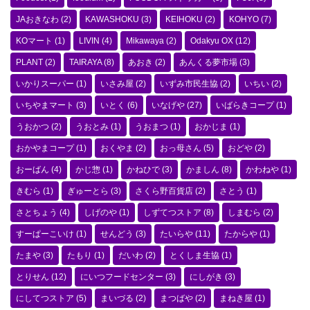
JAおきなわ
(2)
KAWASHOKU
(3)
KEIHOKU
(2)
KOHYO
(7)
KOマート
(1)
LIVIN
(4)
Mikawaya
(2)
Odakyu OX
(12)
PLANT
(2)
TAIRAYA
(8)
あおき
(2)
あんくる夢市場
(3)
いかりスーパー
(1)
いさみ屋
(2)
いずみ市民生協
(2)
いちい
(2)
いちやまマート
(3)
いとく
(6)
いなげや
(27)
いばらきコープ
(1)
うおかつ
(2)
うおとみ
(1)
うおまつ
(1)
おかじま
(1)
おかやまコープ
(1)
おくやま
(2)
おっ母さん
(5)
おどや
(2)
おーばん
(4)
かじ惣
(1)
かねひで
(3)
かましん
(8)
かわねや
(1)
きむら
(1)
ぎゅーとら
(3)
さくら野百貨店
(2)
さとう
(1)
さとちょう
(4)
しげのや
(1)
しずてつストア
(8)
しまむら
(2)
すーぱーこいけ
(1)
せんどう
(3)
たいらや
(11)
たからや
(1)
たまや
(3)
たもり
(1)
だいわ
(2)
とくしま生協
(1)
とりせん
(12)
にいつフードセンター
(3)
にしがき
(3)
にしてつストア
(5)
まいづる
(2)
まつばや
(2)
まねき屋
(1)