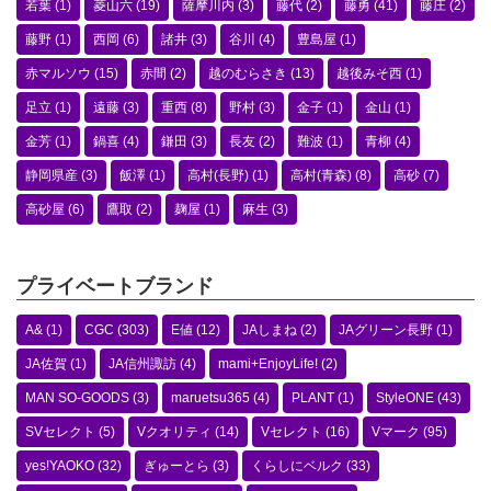
若葉
(1)
菱山六
(19)
薩摩川内
(3)
藤代
(2)
藤勇
(41)
藤庄
(2)
藤野
(1)
西岡
(6)
諸井
(3)
谷川
(4)
豊島屋
(1)
赤マルソウ
(15)
赤間
(2)
越のむらさき
(13)
越後みそ西
(1)
足立
(1)
遠藤
(3)
重西
(8)
野村
(3)
金子
(1)
金山
(1)
金芳
(1)
鍋喜
(4)
鎌田
(3)
長友
(2)
難波
(1)
青柳
(4)
静岡県産
(3)
飯澤
(1)
高村(長野)
(1)
高村(青森)
(8)
高砂
(7)
高砂屋
(6)
鷹取
(2)
麹屋
(1)
麻生
(3)
プライベートブランド
A&
(1)
CGC
(303)
E値
(12)
JAしまね
(2)
JAグリーン長野
(1)
JA佐賀
(1)
JA信州諏訪
(4)
mami+EnjoyLife!
(2)
MAN SO-GOODS
(3)
maruetsu365
(4)
PLANT
(1)
StyleONE
(43)
SVセレクト
(5)
Vクオリティ
(14)
Vセレクト
(16)
Vマーク
(95)
yes!YAOKO
(32)
ぎゅーとら
(3)
くらしにベルク
(33)