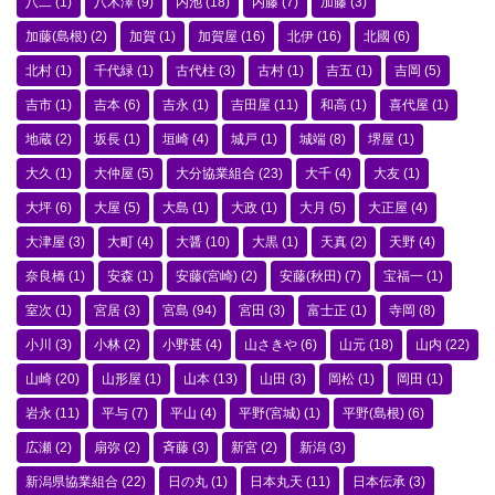
八二
(1)
八木澤
(9)
内池
(18)
内藤
(7)
加藤
(3)
加藤(島根)
(2)
加賀
(1)
加賀屋
(16)
北伊
(16)
北國
(6)
北村
(1)
千代緑
(1)
古代柱
(3)
古村
(1)
吉五
(1)
吉岡
(5)
吉市
(1)
吉本
(6)
吉永
(1)
吉田屋
(11)
和高
(1)
喜代屋
(1)
地蔵
(2)
坂長
(1)
垣崎
(4)
城戸
(1)
城端
(8)
堺屋
(1)
大久
(1)
大仲屋
(5)
大分協業組合
(23)
大千
(4)
大友
(1)
大坪
(6)
大屋
(5)
大島
(1)
大政
(1)
大月
(5)
大正屋
(4)
大津屋
(3)
大町
(4)
大醤
(10)
大黒
(1)
天真
(2)
天野
(4)
奈良橋
(1)
安森
(1)
安藤(宮崎)
(2)
安藤(秋田)
(7)
宝福一
(1)
室次
(1)
宮居
(3)
宮島
(94)
宮田
(3)
富士正
(1)
寺岡
(8)
小川
(3)
小林
(2)
小野甚
(4)
山さきや
(6)
山元
(18)
山内
(22)
山崎
(20)
山形屋
(1)
山本
(13)
山田
(3)
岡松
(1)
岡田
(1)
岩永
(11)
平与
(7)
平山
(4)
平野(宮城)
(1)
平野(島根)
(6)
広瀬
(2)
扇弥
(2)
斉藤
(3)
新宮
(2)
新潟
(3)
新潟県協業組合
(22)
日の丸
(1)
日本丸天
(11)
日本伝承
(3)