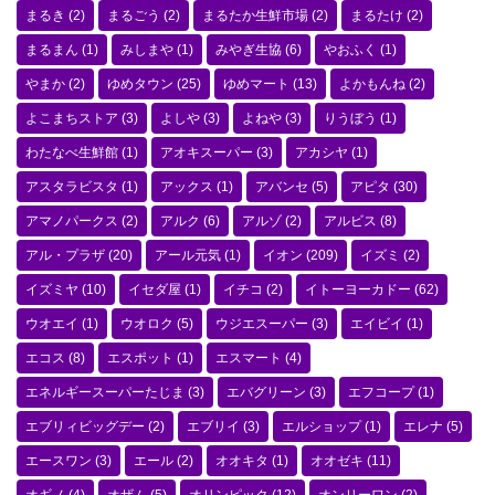
まるき
(2)
まるごう
(2)
まるたか生鮮市場
(2)
まるたけ
(2)
まるまん
(1)
みしまや
(1)
みやぎ生協
(6)
やおふく
(1)
やまか
(2)
ゆめタウン
(25)
ゆめマート
(13)
よかもんね
(2)
よこまちストア
(3)
よしや
(3)
よねや
(3)
りうぼう
(1)
わたなべ生鮮館
(1)
アオキスーパー
(3)
アカシヤ
(1)
アスタラビスタ
(1)
アックス
(1)
アバンセ
(5)
アピタ
(30)
アマノパークス
(2)
アルク
(6)
アルゾ
(2)
アルビス
(8)
アル・プラザ
(20)
アール元気
(1)
イオン
(209)
イズミ
(2)
イズミヤ
(10)
イセダ屋
(1)
イチコ
(2)
イトーヨーカドー
(62)
ウオエイ
(1)
ウオロク
(5)
ウジエスーパー
(3)
エイビイ
(1)
エコス
(8)
エスポット
(1)
エスマート
(4)
エネルギースーパーたじま
(3)
エバグリーン
(3)
エフコープ
(1)
エブリィビッグデー
(2)
エブリイ
(3)
エルショップ
(1)
エレナ
(5)
エースワン
(3)
エール
(2)
オオキタ
(1)
オオゼキ
(11)