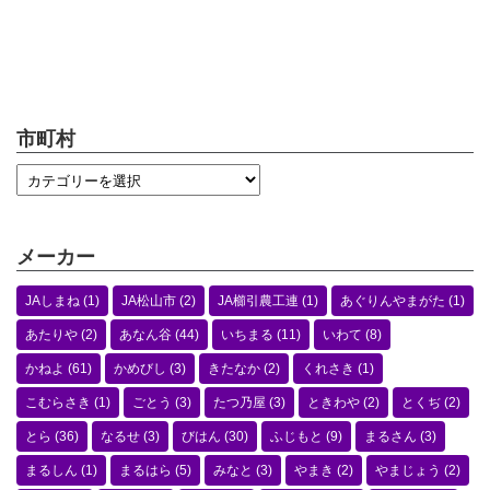
市町村
メーカー
JAしまね
(1)
JA松山市
(2)
JA櫛引農工連
(1)
あぐりんやまがた
(1)
あたりや
(2)
あなん谷
(44)
いちまる
(11)
いわて
(8)
かねよ
(61)
かめびし
(3)
きたなか
(2)
くれさき
(1)
こむらさき
(1)
ごとう
(3)
たつ乃屋
(3)
ときわや
(2)
とくぢ
(2)
とら
(36)
なるせ
(3)
びはん
(30)
ふじもと
(9)
まるさん
(3)
まるしん
(1)
まるはら
(5)
みなと
(3)
やまき
(2)
やまじょう
(2)