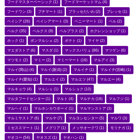
フードマスターベーシック
(1)
フードマーケットマム
(4)
フードワン
(3)
プチマート
(1)
プラッセだいわ
(2)
プレッセ
(1)
ベイシア
(26)
ベイシアマート
(3)
ベニーマート
(1)
ベル
(2)
ベルク
(35)
ベルクス
(9)
ベルプラス
(2)
ホクレンショップ
(1)
ホック
(1)
ボンマルシェ
(2)
ポテト
(1)
マイヤ
(2)
マエダストア
(6)
マスダ
(1)
マックスバリュ
(86)
マツゲン
(6)
マツモト
(2)
マミー
(2)
マミーマート
(16)
マルアイ
(3)
マルイ(岡山)
(4)
マルイ(新潟)
(2)
マルイチ
(1)
マルイチ(宮崎)
(1)
マルイチ(愛知)
(1)
マルエイ
(2)
マルエツ
(47)
マルエー
(4)
マルキョウ
(4)
マルシェ
(1)
マルショク
(10)
マルタフードセンター
(1)
マルト
(4)
マルナカ
(18)
マルフジ
(1)
マルヘイ
(1)
マルホンカウボーイ
(1)
マルマンストア
(3)
マルミヤストア
(6)
マルヤ
(7)
マルヨシセンター
(5)
マルワ
(3)
ミセススマート
(1)
メグリア
(1)
メッサオークワ
(1)
モリナガ
(1)
ヤオコー
(54)
ヤオスズ
(1)
ヤオハン
(1)