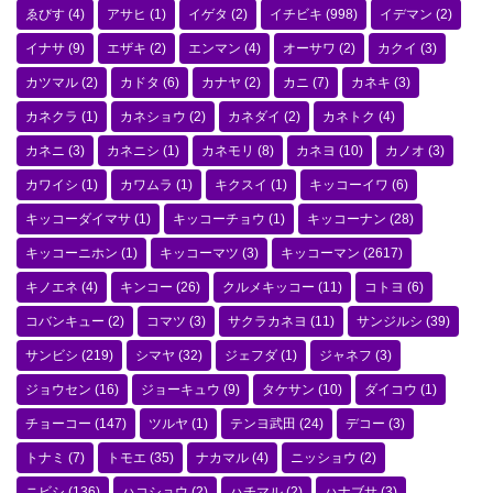
ゑびす
(4)
アサヒ
(1)
イゲタ
(2)
イチビキ
(998)
イデマン
(2)
イナサ
(9)
エザキ
(2)
エンマン
(4)
オーサワ
(2)
カクイ
(3)
カツマル
(2)
カドタ
(6)
カナヤ
(2)
カニ
(7)
カネキ
(3)
カネクラ
(1)
カネショウ
(2)
カネダイ
(2)
カネトク
(4)
カネニ
(3)
カネニシ
(1)
カネモリ
(8)
カネヨ
(10)
カノオ
(3)
カワイシ
(1)
カワムラ
(1)
キクスイ
(1)
キッコーイワ
(6)
キッコーダイマサ
(1)
キッコーチョウ
(1)
キッコーナン
(28)
キッコーニホン
(1)
キッコーマツ
(3)
キッコーマン
(2617)
キノエネ
(4)
キンコー
(26)
クルメキッコー
(11)
コトヨ
(6)
コバンキュー
(2)
コマツ
(3)
サクラカネヨ
(11)
サンジルシ
(39)
サンビシ
(219)
シマヤ
(32)
ジェフダ
(1)
ジャネフ
(3)
ジョウセン
(16)
ジョーキュウ
(9)
タケサン
(10)
ダイコウ
(1)
チョーコー
(147)
ツルヤ
(1)
テンヨ武田
(24)
デコー
(3)
トナミ
(7)
トモエ
(35)
ナカマル
(4)
ニッショウ
(2)
ニビシ
(136)
ハコショウ
(2)
ハチマル
(2)
ハナブサ
(3)