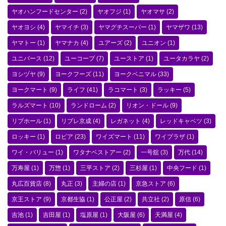
ヤオハンフードセンター
(2)
ヤオフジ
(1)
ヤオマサ
(2)
ヤオヨシ
(4)
ヤマイチ
(3)
ヤマグチスーパー
(1)
ヤマザワ
(13)
ヤマトー
(1)
ヤマナカ
(4)
ユアーズ
(2)
ユニオン
(1)
ユニバース
(12)
ユーコープ
(7)
ユーストア
(1)
ユータカラヤ
(2)
ヨシヅヤ
(9)
ヨークフーズ
(11)
ヨークベニマル
(33)
ヨークマート
(9)
ライフ
(41)
ラコマート
(3)
ラッキー
(5)
ラルズマート
(10)
ランドローム
(2)
リオン・ドール
(9)
リブホール
(1)
リブレ京成
(4)
レガネット
(4)
レッドキャベツ
(3)
ロッキー
(1)
ロピア
(23)
ワイズマート
(11)
ワイプラザ
(1)
ワイ・バリュー
(1)
ワタナベストアー
(2)
一号舘
(3)
万代
(14)
万寿屋
(1)
万惣
(1)
三平ストア
(2)
三杉屋
(1)
中央フード
(1)
丸広百貨店
(8)
丸正
(3)
主婦の店
(1)
京急ストア
(6)
京王ストア
(9)
京都生協
(1)
公正屋
(2)
共立社
(2)
原信
(6)
吉池
(1)
吉田屋
(1)
塩原屋
(1)
大阪屋
(6)
天満屋
(4)