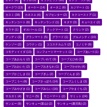
オギノ
(4)
オザム
(5)
オリンピック
(12)
オンリーワン
(2)
オークワ
(13)
オーケー
(14)
オータニ
(6)
カジマート
(1)
カスミ
(38)
カネスエ
(4)
カブセンター
(2)
キクコーストア
(1)
キッチンコート
(6)
キッチンランド
(1)
キヌヤ
(3)
キョーエイ
(2)
キラヤ
(1)
ギガパール
(1)
クックマート
(1)
クリシマ
(2)
グッディ
(1)
グランマート
(5)
グラード
(1)
グルメシティ
(10)
ケンゾー
(2)
コウナン
(1)
ココスナカムラ
(2)
コノミヤ
(9)
コモディイイダ
(13)
コンフォートマーケット
(1)
コープあいづ
(1)
コープあおもり
(2)
コープいわて
(3)
コープえひめ
(1)
コープおおいた
(2)
コープおきなわ
(1)
コープかがわ
(4)
コープかごしま
(1)
コープぎふ
(2)
コープぐんま
(2)
コープこうべ
(9)
コープさっぽろ
(14)
コープふくしま
(3)
コープみやざき
(1)
コープみらい
(16)
コープやまぐち
(2)
サカガミ
(4)
サニー
(5)
サニーマート
(2)
サミット
(24)
サンエー
(9)
サンキュー(富山)
(2)
サンキュー(鹿児島)
(2)