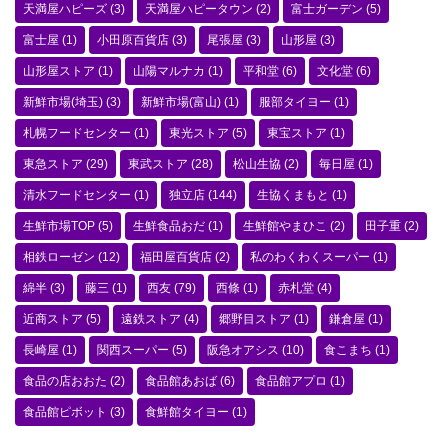
天満屋ハピーズ
(3)
天満屋ハピータウン
(2)
富士ガーデン
(5)
富士屋
(1)
小田原百貨店
(3)
尾張屋
(3)
山形屋
(3)
山形屋ストア
(1)
山陽マルナカ
(1)
平和堂
(6)
文化堂
(6)
新鮮市場(埼玉)
(3)
新鮮市場(富山)
(1)
服部タイヨー
(1)
札幌フードセンター
(1)
東光ストア
(5)
東宝ストア
(1)
東急ストア
(29)
東武ストア
(28)
松山生協
(2)
毎日屋
(1)
清水フードセンター
(1)
独立店
(144)
生協くまもと
(1)
生鮮市場TOP
(5)
生鮮食品おだ
(1)
生鮮館やまひこ
(2)
田子重
(2)
相鉄ローゼン
(12)
福田屋百貨店
(2)
私のわくわくスーパー
(1)
綿半
(3)
藤三
(1)
西友
(79)
西條
(1)
赤札堂
(4)
近商ストア
(5)
遠鉄ストア
(4)
郷野目ストア
(1)
鎌倉屋
(1)
長崎屋
(1)
関西スーパー
(5)
阪急オアシス
(10)
食こまち
(1)
食品の店おおた
(2)
食品館あおば
(6)
食品館アプロ
(1)
食品館ピボット
(3)
食鮮館タイヨー
(1)