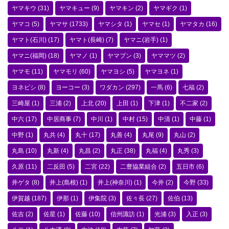
ヤマキウ
(31)
ヤマキュー
(9)
ヤマキン
(2)
ヤマギク
(1)
ヤマコ
(5)
ヤマサ
(1733)
ヤマシタ
(1)
ヤマセ
(1)
ヤマタカ
(16)
ヤマト(石川)
(17)
ヤマト(長崎)
(7)
ヤマニ(岩手)
(1)
ヤマニ(福岡)
(18)
ヤマノ
(1)
ヤマブン
(3)
ヤママツ
(2)
ヤマモ
(11)
ヤマモリ
(60)
ヤマヨシ
(5)
ヤマヨネ
(1)
ヨネビシ
(8)
ヨーコー
(3)
ワダカン
(297)
一馬
(6)
七福
(2)
三崎屋
(1)
三浦
(2)
上北
(20)
上田
(1)
下津
(1)
不二家
(2)
中六
(17)
中居商事
(7)
中川
(1)
中村
(15)
中清
(1)
中藤
(1)
中野
(1)
丸共
(4)
丸十
(17)
丸善
(4)
丸尾
(9)
丸山
(2)
丸島
(10)
丸新
(4)
丸昌
(2)
丸正
(38)
丸福
(4)
丸秀
(3)
久原
(11)
二反田
(5)
二宮
(22)
二豊協業組合
(2)
五日市
(6)
井ゲタ
(8)
井上(島根)
(1)
井上(神奈川)
(1)
今井
(2)
今野
(33)
伊賀越
(187)
伊那
(1)
伊集院
(3)
佐々長
(27)
佐伯
(13)
佐吉
(2)
佐星
(1)
佐藤
(10)
信州諏訪
(1)
光浦
(3)
入正
(3)