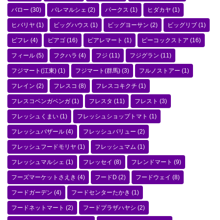
バロー
(30)
パレマルシェ
(2)
パークス
(1)
ヒダカヤ
(1)
ヒバリヤ
(1)
ビッグハウス
(1)
ビッグヨーサン
(2)
ビッグリブ
(1)
ビフレ
(4)
ピアゴ
(16)
ピアレマート
(1)
ピーコックストア
(16)
フィール
(5)
フクハラ
(4)
フジ
(11)
フジグラン
(11)
フジマート(江東)
(1)
フジマート(群馬)
(3)
フルノストアー
(1)
フレイン
(2)
フレスコ
(8)
フレスコキクチ
(1)
フレスコベンガベンガ
(1)
フレスタ
(11)
フレスト
(3)
フレッシュくまい
(1)
フレッシュショップトマト
(1)
フレッシュバザール
(4)
フレッシュバリュー
(2)
フレッシュフードモリヤ
(1)
フレッシュマム
(1)
フレッシュマルシェ
(1)
フレッセイ
(8)
フレンドマート
(9)
フーズマーケットさえき
(4)
フードD
(2)
フードウェイ
(8)
フードガーデン
(4)
フードセンターたかき
(1)
フードネットマート
(2)
フードプラザハヤシ
(2)