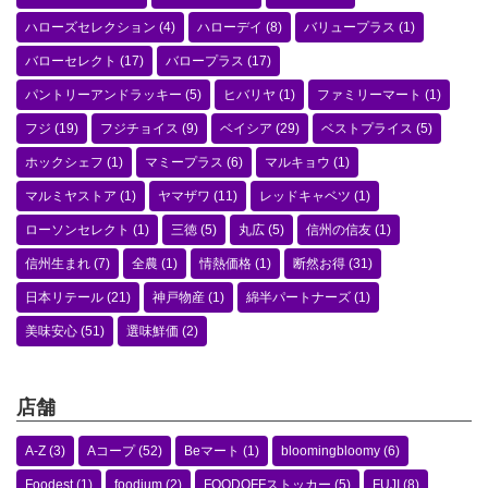
ハローズセレクション
(4)
ハローデイ
(8)
バリュープラス
(1)
バローセレクト
(17)
バロープラス
(17)
パントリーアンドラッキー
(5)
ヒバリヤ
(1)
ファミリーマート
(1)
フジ
(19)
フジチョイス
(9)
ベイシア
(29)
ベストプライス
(5)
ホックシェフ
(1)
マミープラス
(6)
マルキョウ
(1)
マルミヤストア
(1)
ヤマザワ
(11)
レッドキャベツ
(1)
ローソンセレクト
(1)
三徳
(5)
丸広
(5)
信州の信友
(1)
信州生まれ
(7)
全農
(1)
情熱価格
(1)
断然お得
(31)
日本リテール
(21)
神戸物産
(1)
綿半パートナーズ
(1)
美味安心
(51)
選味鮮価
(2)
店舗
A-Z
(3)
Aコープ
(52)
Beマート
(1)
bloomingbloomy
(6)
Foodest
(1)
foodium
(2)
FOODOFFストッカー
(5)
FUJI
(8)