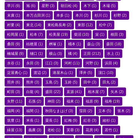
早川
(9)
旭
(6)
星野
(3)
朝日松
(4)
木下
(1)
木場
(5)
末廣
(1)
本万点田渕
(1)
本多
(1)
本川
(2)
杉川
(1)
杉野
(2)
村要
(4)
東北
(14)
東松島長寿
(2)
東部
(12)
松中
(7)
松岡屋
(1)
松本
(7)
松美屋
(19)
柴沼
(10)
栄
(1)
根田
(3)
桑田
(9)
桔梗屋
(1)
桝塚
(1)
桶本
(1)
森山
(3)
森田
(18)
楠城屋
(9)
樋口
(1)
横山
(3)
橘
(4)
正田
(212)
水上
(1)
水谷
(1)
永田
(3)
江口
(3)
河村
(11)
河野
(1)
浜田
(4)
淀屋勇心
(1)
渡辺
(2)
港屋木山
(1)
澤井
(5)
濵口
(10)
照井
(6)
熊井
(3)
玉島
(2)
玉鈴
(5)
田中
(3)
田丸
(2)
町田
(3)
白龍
(4)
盛田
(22)
直源
(41)
相木屋
(7)
矢木
(2)
矢野
(11)
石孫
(2)
神田
(2)
福來
(1)
福原
(9)
福寿
(19)
福岡
(4)
福間
(1)
秋田なまはげ
(3)
窪田
(2)
立本
(5)
笛木
(2)
筑豊
(1)
米長
(1)
粟長
(1)
紅梅
(9)
紅谷
(3)
綾杉
(1)
緑屋
(13)
義農
(3)
老松
(1)
芙蓉
(3)
花房
(4)
若竹
(1)