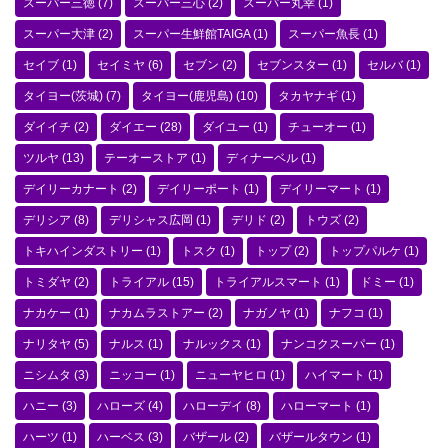
スーパー三徳
(7)
スーパー三心
(2)
スーパー丸幸
(1)
スーパー大津
(2)
スーパー生鮮館TAIGA
(1)
スーパー魚長
(1)
セイブ
(1)
セイミヤ
(6)
セブン
(2)
セブンスター
(1)
セルバ
(1)
タイヨー(茨城)
(7)
タイヨー(鹿児島)
(10)
タカヤナギ
(1)
ダイイチ
(2)
ダイエー
(28)
ダイユー
(1)
チューオー
(1)
ツルヤ
(13)
テーオーストア
(1)
ディナーベル
(1)
デイリーカナート
(2)
デイリーポート
(1)
デイリーマート
(1)
デリシア
(8)
デリシャス広岡
(1)
デリド
(2)
トウズ
(2)
トキハインダストリー
(1)
トスク
(1)
トップ
(2)
トップパルケ
(1)
トミダヤ
(2)
トライアル
(15)
トライアルスマート
(1)
ドミー
(1)
ナカケー
(1)
ナカムラストアー
(2)
ナガノヤ
(1)
ナフコ
(1)
ナリタヤ
(5)
ナルス
(1)
ナルックス
(1)
ナンコクスーパー
(1)
ニシムタ
(3)
ニッコー
(1)
ニューヤヒロ
(1)
ハイマート
(1)
ハニー
(3)
ハローズ
(4)
ハローデイ
(8)
ハローマート
(1)
ハーツ
(1)
ハーベス
(3)
バザール
(2)
バザールタウン
(1)