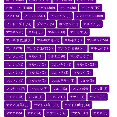
ヒガシマル
(1180)
ヒゲタ
(309)
ヒシク
(36)
ヒシクラ
(10)
フク
(16)
フジジン
(337)
フジマルツ
(3)
フンドーキン
(459)
フンドーダイ
(54)
ブンセン
(5)
ホシサン
(21)
マスイチ
(2)
マツキン
(6)
マルイ
(9)
マルイチ
(3)
マルカマ
(4)
マルキ(和歌山)
(1)
マルキ(大分)
(2)
マルキチ
(1)
マルキン
(256)
マルサ
(23)
マルシチ(栃木)
(7)
マルシチ(青森)
(28)
マルセイ
(1)
マルソエ
(6)
マルタ
(1)
マルタニ
(6)
マルチョウ
(4)
マルナガ
(1)
マルハマ
(5)
マルハヤシ
(1)
マルバン
(21)
マルビシ
(1)
マルホン
(1)
マルマサ
(3)
マルマタ
(2)
マルマン
(1)
マルミヤ
(2)
マルムラサキ
(1)
マルヤ
(6)
マルヤマ
(17)
マルヨシ
(5)
マルヰ
(3)
マルヱ
(94)
マル井
(3)
ミエマン
(5)
ミツル
(1)
ミヨシノ
(1)
ヤナト
(1)
ヤマア
(18)
ヤマア(奄美)
(3)
ヤマイチ(富山)
(1)
ヤマイチ(山形)
(4)
ヤマエ
(55)
ヤマカ
(4)
ヤマカノ
(14)
ヤマガミ
(7)
ヤマキ
(3)