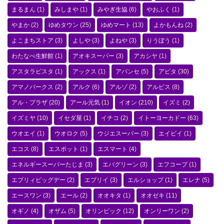
まるまん
(1)
みしまや
(1)
みやぎ生協
(6)
やおふく
(1)
やまか
(2)
ゆめタウン
(25)
ゆめマート
(13)
よかもんね
(2)
よこまちストア
(3)
よしや
(3)
よねや
(3)
りうぼう
(1)
わたなべ生鮮館
(1)
アオキスーパー
(3)
アカシヤ
(1)
アスタラビスタ
(1)
アックス
(1)
アバンセ
(5)
アピタ
(30)
アマノパークス
(2)
アルク
(6)
アルゾ
(2)
アルビス
(8)
アル・プラザ
(20)
アール元気
(1)
イオン
(210)
イズミ
(2)
イズミヤ
(10)
イセダ屋
(1)
イチコ
(2)
イトーヨーカドー
(63)
ウオエイ
(1)
ウオロク
(5)
ウジエスーパー
(3)
エイビイ
(1)
エコス
(8)
エスポット
(1)
エスマート
(4)
エネルギースーパーたじま
(3)
エバグリーン
(3)
エフコープ
(1)
エブリィビッグデー
(2)
エブリイ
(3)
エルショップ
(1)
エレナ
(5)
エースワン
(3)
エール
(2)
オオキタ
(1)
オオゼキ
(11)
オギノ
(4)
オザム
(5)
オリンピック
(12)
オンリーワン
(2)