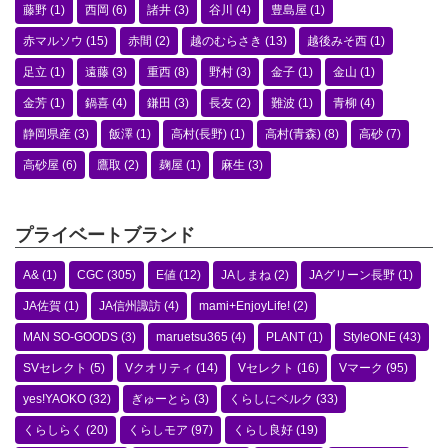
藤野
(1)
西岡
(6)
諸井
(3)
谷川
(4)
豊島屋
(1)
赤マルソウ
(15)
赤間
(2)
越のむらさき
(13)
越後みそ西
(1)
足立
(1)
遠藤
(3)
重西
(8)
野村
(3)
金子
(1)
金山
(1)
金芳
(1)
鍋喜
(4)
鎌田
(3)
長友
(2)
難波
(1)
青柳
(4)
静岡県産
(3)
飯澤
(1)
高村(長野)
(1)
高村(青森)
(8)
高砂
(7)
高砂屋
(6)
鷹取
(2)
麹屋
(1)
麻生
(3)
プライベートブランド
A&
(1)
CGC
(305)
E値
(12)
JAしまね
(2)
JAグリーン長野
(1)
JA佐賀
(1)
JA信州諏訪
(4)
mami+EnjoyLife!
(2)
MAN SO-GOODS
(3)
maruetsu365
(4)
PLANT
(1)
StyleONE
(43)
SVセレクト
(5)
Vクオリティ
(14)
Vセレクト
(16)
Vマーク
(95)
yes!YAOKO
(32)
ぎゅーとら
(3)
くらしにベルク
(33)
くらしらく
(20)
くらしモア
(97)
くらし良好
(19)