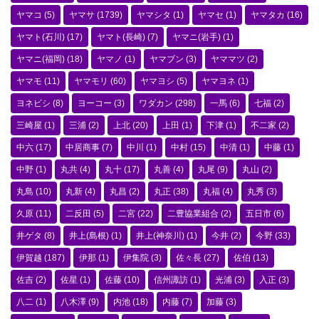
ヤマコ
(5)
ヤマサ
(1739)
ヤマシタ
(1)
ヤマセ
(1)
ヤマタカ
(16)
ヤマト(石川)
(17)
ヤマト(長崎)
(7)
ヤマニ(岩手)
(1)
ヤマニ(福岡)
(18)
ヤマノ
(1)
ヤマブン
(3)
ヤママツ
(2)
ヤマモ
(11)
ヤマモリ
(60)
ヤマヨシ
(5)
ヤマヨネ
(1)
ヨネビシ
(8)
ヨーコー
(3)
ワダカン
(298)
一馬
(6)
七福
(2)
三崎屋
(1)
三浦
(2)
上北
(20)
上田
(1)
下津
(1)
不二家
(2)
中六
(17)
中居商事
(7)
中川
(1)
中村
(15)
中清
(1)
中藤
(1)
中野
(1)
丸共
(4)
丸十
(17)
丸善
(4)
丸尾
(9)
丸山
(2)
丸島
(10)
丸新
(4)
丸昌
(2)
丸正
(38)
丸福
(4)
丸秀
(3)
久原
(11)
二反田
(5)
二宮
(22)
二豊協業組合
(2)
五日市
(6)
井ゲタ
(8)
井上(島根)
(1)
井上(神奈川)
(1)
今井
(2)
今野
(33)
伊賀越
(187)
伊那
(1)
伊集院
(3)
佐々長
(27)
佐伯
(13)
佐吉
(2)
佐星
(1)
佐藤
(10)
信州諏訪
(1)
光浦
(3)
入正
(3)
八二
(1)
八木澤
(9)
内池
(18)
内藤
(7)
加藤
(3)