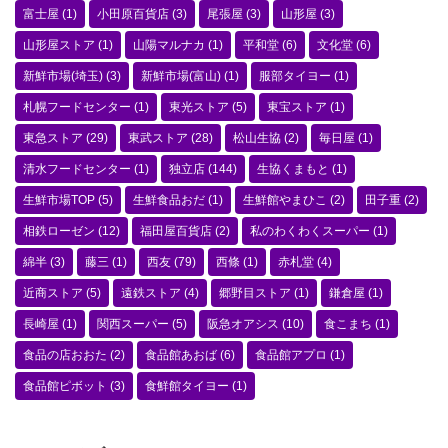
富士屋
(1)
小田原百貨店
(3)
尾張屋
(3)
山形屋
(3)
山形屋ストア
(1)
山陽マルナカ
(1)
平和堂
(6)
文化堂
(6)
新鮮市場(埼玉)
(3)
新鮮市場(富山)
(1)
服部タイヨー
(1)
札幌フードセンター
(1)
東光ストア
(5)
東宝ストア
(1)
東急ストア
(29)
東武ストア
(28)
松山生協
(2)
毎日屋
(1)
清水フードセンター
(1)
独立店
(144)
生協くまもと
(1)
生鮮市場TOP
(5)
生鮮食品おだ
(1)
生鮮館やまひこ
(2)
田子重
(2)
相鉄ローゼン
(12)
福田屋百貨店
(2)
私のわくわくスーパー
(1)
綿半
(3)
藤三
(1)
西友
(79)
西條
(1)
赤札堂
(4)
近商ストア
(5)
遠鉄ストア
(4)
郷野目ストア
(1)
鎌倉屋
(1)
長崎屋
(1)
関西スーパー
(5)
阪急オアシス
(10)
食こまち
(1)
食品の店おおた
(2)
食品館あおば
(6)
食品館アプロ
(1)
食品館ピボット
(3)
食鮮館タイヨー
(1)