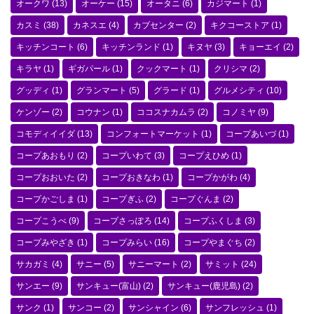
オークワ
(13)
オーケー
(15)
オータニ
(6)
カジマート
(1)
カスミ
(38)
カネスエ
(4)
カブセンター
(2)
キクコーストア
(1)
キッチンコート
(6)
キッチンランド
(1)
キヌヤ
(3)
キョーエイ
(2)
キラヤ
(1)
ギガパール
(1)
クックマート
(1)
クリシマ
(2)
グッディ
(1)
グランマート
(5)
グラード
(1)
グルメシティ
(10)
ケンゾー
(2)
コウナン
(1)
ココスナカムラ
(2)
コノミヤ
(9)
コモディイイダ
(13)
コンフォートマーケット
(1)
コープあいづ
(1)
コープあおもり
(2)
コープいわて
(3)
コープえひめ
(1)
コープおおいた
(2)
コープおきなわ
(1)
コープかがわ
(4)
コープかごしま
(1)
コープぎふ
(2)
コープぐんま
(2)
コープこうべ
(9)
コープさっぽろ
(14)
コープふくしま
(3)
コープみやざき
(1)
コープみらい
(16)
コープやまぐち
(2)
サカガミ
(4)
サニー
(5)
サニーマート
(2)
サミット
(24)
サンエー
(9)
サンキュー(富山)
(2)
サンキュー(鹿児島)
(2)
サンク
(1)
サンコー
(2)
サンシャイン
(6)
サンフレッシュ
(1)