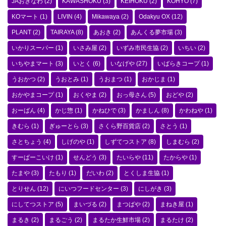
JAおきなわ
(2)
KAWASHOKU
(3)
KEIHOKU
(2)
KOHYO
(7)
KOマート
(1)
LIVIN
(4)
Mikawaya
(2)
Odakyu OX
(12)
PLANT
(2)
TAIRAYA
(8)
あおき
(2)
あんくる夢市場
(3)
いかりスーパー
(1)
いさみ屋
(2)
いずみ市民生協
(2)
いちい
(2)
いちやまマート
(3)
いとく
(6)
いなげや
(27)
いばらきコープ
(1)
うおかつ
(2)
うおとみ
(1)
うおまつ
(1)
おかじま
(1)
おかやまコープ
(1)
おくやま
(2)
おっ母さん
(5)
おどや
(2)
おーばん
(4)
かじ惣
(1)
かねひで
(3)
かましん
(8)
かわねや
(1)
きむら
(1)
ぎゅーとら
(3)
さくら野百貨店
(2)
さとう
(1)
さとちょう
(4)
しげのや
(1)
しずてつストア
(8)
しまむら
(2)
すーぱーこいけ
(1)
せんどう
(3)
たいらや
(11)
たからや
(1)
たまや
(3)
たもり
(1)
だいわ
(2)
とくしま生協
(1)
とりせん
(12)
にいつフードセンター
(3)
にしがき
(3)
にしてつストア
(5)
まいづる
(2)
まつばや
(2)
まねき屋
(1)
まるき
(2)
まるごう
(2)
まるたか生鮮市場
(2)
まるたけ
(2)