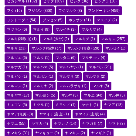
ヒガシマル
(1182)
ヒゲタ
(309)
ヒシク
(36)
ヒシクラ
(10)
フク
(16)
フジジン
(338)
フジマルツ
(3)
フンドーキン
(459)
フンドーダイ
(54)
ブンセン
(5)
ホシサン
(21)
マスイチ
(2)
マツキン
(6)
マルイ
(9)
マルイチ
(3)
マルカマ
(4)
マルキ(和歌山)
(1)
マルキ(大分)
(2)
マルキチ
(1)
マルキン
(257)
マルサ
(23)
マルシチ(栃木)
(7)
マルシチ(青森)
(28)
マルセイ
(1)
マルソエ
(6)
マルタ
(1)
マルタニ
(6)
マルチョウ
(4)
マルナガ
(1)
マルハマ
(5)
マルハヤシ
(1)
マルバン
(21)
マルビシ
(1)
マルホン
(1)
マルマサ
(3)
マルマタ
(2)
マルマン
(1)
マルミヤ
(2)
マルムラサキ
(1)
マルヤ
(6)
マルヤマ
(17)
マルヨシ
(5)
マルヰ
(3)
マルヱ
(94)
マル井
(3)
ミエマン
(5)
ミツル
(1)
ミヨシノ
(1)
ヤナト
(1)
ヤマア
(18)
ヤマア(奄美)
(3)
ヤマイチ(富山)
(1)
ヤマイチ(山形)
(4)
ヤマエ
(55)
ヤマカ
(4)
ヤマカノ
(14)
ヤマガミ
(7)
ヤマキ
(3)
ヤマキウ
(31)
ヤマキュー
(9)
ヤマキン
(2)
ヤマギク
(1)