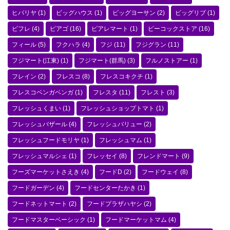
ヒバリヤ
(1)
ビッグハウス
(1)
ビッグヨーサン
(2)
ビッグリブ
(1)
ビフレ
(4)
ピアゴ
(16)
ピアレマート
(1)
ピーコックストア
(16)
フィール
(5)
フクハラ
(4)
フジ
(11)
フジグラン
(11)
フジマート(江東)
(1)
フジマート(群馬)
(3)
フルノストアー
(1)
フレイン
(2)
フレスコ
(8)
フレスコキクチ
(1)
フレスコベンガベンガ
(1)
フレスタ
(11)
フレスト
(3)
フレッシュくまい
(1)
フレッシュショップトマト
(1)
フレッシュバザール
(4)
フレッシュバリュー
(2)
フレッシュフードモリヤ
(1)
フレッシュマム
(1)
フレッシュマルシェ
(1)
フレッセイ
(8)
フレンドマート
(9)
フーズマーケットさえき
(4)
フードD
(2)
フードウェイ
(8)
フードガーデン
(4)
フードセンターたかき
(1)
フードネットマート
(2)
フードプラザハヤシ
(2)
フードマスターベーシック
(1)
フードマーケットマム
(4)