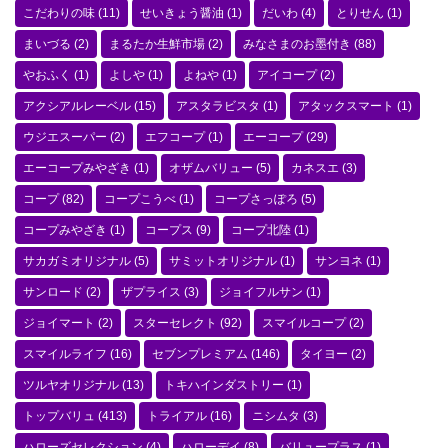
こだわりの味
(11)
せいきょう醤油
(1)
だいわ
(4)
とりせん
(1)
まいづる
(2)
まるたか生鮮市場
(2)
みなさまのお墨付き
(88)
やおふく
(1)
よしや
(1)
よねや
(1)
アイコープ
(2)
アクシアルレーベル
(15)
アスタラビスタ
(1)
アタックスマート
(1)
ウジエスーパー
(2)
エフコープ
(1)
エーコープ
(29)
エーコープみやざき
(1)
オザムバリュー
(5)
カネスエ
(3)
コープ
(82)
コープこうべ
(1)
コープさっぽろ
(5)
コープみやざき
(1)
コープス
(9)
コープ北陸
(1)
サカガミオリジナル
(5)
サミットオリジナル
(1)
サンヨネ
(1)
サンロード
(2)
ザプライス
(3)
ジョイフルサン
(1)
ジョイマート
(2)
スターセレクト
(92)
スマイルコープ
(2)
スマイルライフ
(16)
セブンプレミアム
(146)
タイヨー
(2)
ツルヤオリジナル
(13)
トキハインダストリー
(1)
トップバリュ
(413)
トライアル
(16)
ニシムタ
(3)
ハローズセレクション
(4)
ハローデイ
(8)
バリュープラス
(1)