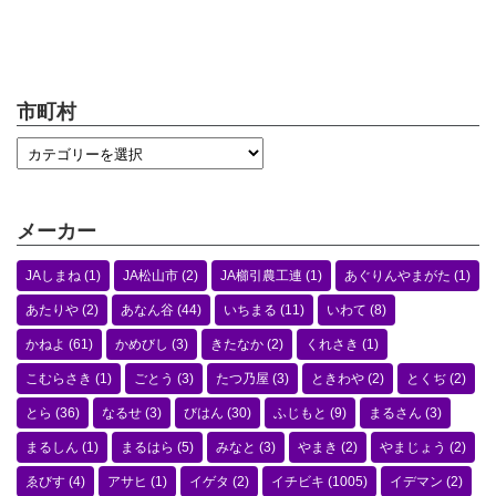
市町村
メーカー
JAしまね
(1)
JA松山市
(2)
JA櫛引農工連
(1)
あぐりんやまがた
(1)
あたりや
(2)
あなん谷
(44)
いちまる
(11)
いわて
(8)
かねよ
(61)
かめびし
(3)
きたなか
(2)
くれさき
(1)
こむらさき
(1)
ごとう
(3)
たつ乃屋
(3)
ときわや
(2)
とくぢ
(2)
とら
(36)
なるせ
(3)
びはん
(30)
ふじもと
(9)
まるさん
(3)
まるしん
(1)
まるはら
(5)
みなと
(3)
やまき
(2)
やまじょう
(2)
ゑびす
(4)
アサヒ
(1)
イゲタ
(2)
イチビキ
(1005)
イデマン
(2)