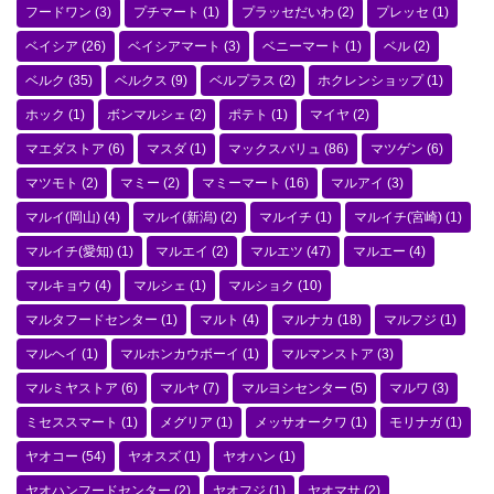
フードワン
(3)
プチマート
(1)
プラッセだいわ
(2)
プレッセ
(1)
ベイシア
(26)
ベイシアマート
(3)
ベニーマート
(1)
ベル
(2)
ベルク
(35)
ベルクス
(9)
ベルプラス
(2)
ホクレンショップ
(1)
ホック
(1)
ボンマルシェ
(2)
ポテト
(1)
マイヤ
(2)
マエダストア
(6)
マスダ
(1)
マックスバリュ
(86)
マツゲン
(6)
マツモト
(2)
マミー
(2)
マミーマート
(16)
マルアイ
(3)
マルイ(岡山)
(4)
マルイ(新潟)
(2)
マルイチ
(1)
マルイチ(宮崎)
(1)
マルイチ(愛知)
(1)
マルエイ
(2)
マルエツ
(47)
マルエー
(4)
マルキョウ
(4)
マルシェ
(1)
マルショク
(10)
マルタフードセンター
(1)
マルト
(4)
マルナカ
(18)
マルフジ
(1)
マルヘイ
(1)
マルホンカウボーイ
(1)
マルマンストア
(3)
マルミヤストア
(6)
マルヤ
(7)
マルヨシセンター
(5)
マルワ
(3)
ミセススマート
(1)
メグリア
(1)
メッサオークワ
(1)
モリナガ
(1)
ヤオコー
(54)
ヤオスズ
(1)
ヤオハン
(1)
ヤオハンフードセンター
(2)
ヤオフジ
(1)
ヤオマサ
(2)