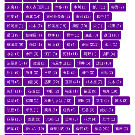
末廣
(1)
本万点田渕
(1)
本多
(1)
本川
(2)
杉川
(1)
杉野
(2)
村要
(4)
東北
(14)
東松島長寿
(2)
東部
(12)
松中
(7)
松岡屋
(1)
松本
(7)
松美屋
(19)
柴沼
(10)
栄
(1)
根田
(3)
桑田
(9)
桔梗屋
(1)
桝塚
(1)
桶本
(1)
森山
(3)
森田
(18)
楠城屋
(9)
樋口
(1)
横山
(3)
橘
(4)
正田
(211)
水上
(1)
水谷
(1)
永田
(3)
江口
(3)
河村
(11)
河野
(1)
浜田
(4)
淀屋勇心
(1)
渡辺
(2)
港屋木山
(1)
澤井
(5)
濵口
(10)
照井
(6)
熊井
(3)
玉島
(2)
玉鈴
(5)
田中
(3)
田丸
(2)
町田
(3)
白龍
(4)
盛田
(22)
直源
(41)
相木屋
(7)
矢木
(2)
矢野
(11)
石孫
(2)
神田
(2)
福來
(1)
福原
(9)
福寿
(19)
福岡
(4)
福間
(1)
秋田なまはげ
(3)
窪田
(2)
立本
(5)
笛木
(2)
筑豊
(1)
米長
(1)
粟長
(1)
紅梅
(9)
紅谷
(3)
綾杉
(1)
緑屋
(13)
義農
(3)
老松
(1)
芙蓉
(3)
花房
(4)
若竹
(1)
若葉
(1)
菱山六
(19)
薩摩川内
(3)
藤代
(2)
藤勇
(41)
藤庄
(2)