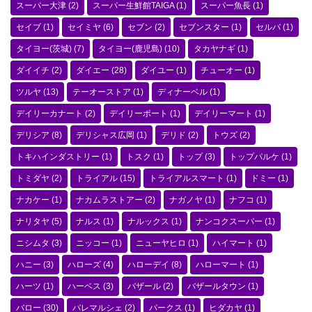
スーパー大津
(2)
スーパー生鮮館TAIGA
(1)
スーパー魚長
(1)
セイブ
(1)
セイミヤ
(6)
セブン
(2)
セブンスター
(1)
セルバ
(1)
タイヨー(茨城)
(7)
タイヨー(鹿児島)
(10)
タカヤナギ
(1)
ダイイチ
(2)
ダイエー
(28)
ダイユー
(1)
チューオー
(1)
ツルヤ
(13)
テーオーストア
(1)
ディナーベル
(1)
デイリーカナート
(2)
デイリーポート
(1)
デイリーマート
(1)
デリシア
(8)
デリシャス広岡
(1)
デリド
(2)
トウズ
(2)
トキハインダストリー
(1)
トスク
(1)
トップ
(3)
トップパルケ
(1)
トミダヤ
(2)
トライアル
(15)
トライアルスマート
(1)
ドミー
(1)
ナカケー
(1)
ナカムラストアー
(2)
ナガノヤ
(1)
ナフコ
(1)
ナリタヤ
(5)
ナルス
(1)
ナルックス
(1)
ナンコクスーパー
(1)
ニシムタ
(3)
ニッコー
(1)
ニューヤヒロ
(1)
ハイマート
(1)
ハニー
(3)
ハローズ
(4)
ハローデイ
(8)
ハローマート
(1)
ハーツ
(1)
ハーベス
(3)
バザール
(2)
バザールタウン
(1)
バロー
(30)
パレマルシェ
(2)
パークス
(1)
ヒダカヤ
(1)