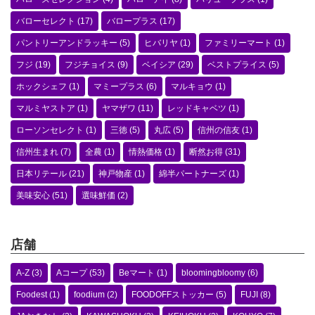
バローセレクト
(17)
バロープラス
(17)
パントリーアンドラッキー
(5)
ヒバリヤ
(1)
ファミリーマート
(1)
フジ
(19)
フジチョイス
(9)
ベイシア
(29)
ベストプライス
(5)
ホックシェフ
(1)
マミープラス
(6)
マルキョウ
(1)
マルミヤストア
(1)
ヤマザワ
(11)
レッドキャベツ
(1)
ローソンセレクト
(1)
三徳
(5)
丸広
(5)
信州の信友
(1)
信州生まれ
(7)
全農
(1)
情熱価格
(1)
断然お得
(31)
日本リテール
(21)
神戸物産
(1)
綿半パートナーズ
(1)
美味安心
(51)
選味鮮価
(2)
店舗
A-Z
(3)
Aコープ
(53)
Beマート
(1)
bloomingbloomy
(6)
Foodest
(1)
foodium
(2)
FOODOFFストッカー
(5)
FUJI
(8)