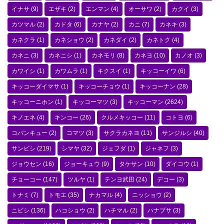
イナサ
(9)
エザキ
(2)
エンマン
(4)
オーサワ
(2)
カクイ
(3)
カツマル
(2)
カドタ
(6)
カナヤ
(2)
カニ
(7)
カネキ
(3)
カネクラ
(1)
カネショウ
(2)
カネダイ
(2)
カネトク
(4)
カネニ
(3)
カネニシ
(1)
カネモリ
(8)
カネヨ
(10)
カノオ
(3)
カワイシ
(1)
カワムラ
(1)
キクスイ
(1)
キッコーイワ
(6)
キッコーダイマサ
(1)
キッコーチョウ
(1)
キッコーナン
(28)
キッコーニホン
(1)
キッコーマツ
(3)
キッコーマン
(2624)
キノエネ
(4)
キンコー
(26)
クルメキッコー
(11)
コトヨ
(6)
コバンキュー
(2)
コマツ
(3)
サクラカネヨ
(11)
サンジルシ
(40)
サンビシ
(219)
シマヤ
(32)
ジェフダ
(1)
ジャネフ
(3)
ジョウセン
(16)
ジョーキュウ
(9)
タケサン
(10)
ダイコウ
(1)
チョーコー
(147)
ツルヤ
(1)
テンヨ武田
(24)
デコー
(3)
トナミ
(7)
トモエ
(35)
ナカマル
(4)
ニッショウ
(2)
ニビシ
(136)
ハコショウ
(2)
ハチマル
(2)
ハナブサ
(3)