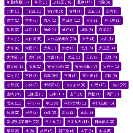
加藤(島根)
(2)
加賀
(1)
加賀屋
(16)
北伊
(16)
北國
(6)
北村
(1)
千代緑
(1)
古代柱
(3)
古村
(1)
吉五
(1)
吉岡
(5)
吉市
(1)
吉本
(6)
吉永
(1)
吉田屋
(11)
和高
(1)
喜代屋
(1)
地蔵
(2)
坂長
(1)
垣崎
(4)
城戸
(1)
城端
(8)
堺屋
(1)
大久
(1)
大仲屋
(5)
大分協業組合
(23)
大千
(4)
大友
(1)
大坪
(6)
大屋
(5)
大島
(1)
大政
(1)
大月
(5)
大正屋
(4)
大津屋
(3)
大町
(4)
大醤
(10)
大黒
(1)
天真
(2)
天野
(4)
奈良橋
(1)
安森
(1)
安藤(宮崎)
(2)
安藤(秋田)
(7)
宝福一
(1)
室次
(1)
宮居
(3)
宮島
(94)
宮田
(3)
富士正
(1)
寺岡
(8)
小川
(3)
小林
(2)
小野甚
(4)
山さきや
(6)
山元
(18)
山内
(22)
山崎
(20)
山形屋
(1)
山本
(13)
山田
(3)
岡松
(1)
岡田
(1)
岩永
(11)
平与
(7)
平山
(4)
平野(宮城)
(1)
平野(島根)
(6)
広瀬
(2)
扇弥
(2)
斉藤
(3)
新宮
(2)
新潟
(3)
新潟県協業組合
(22)
日の丸
(1)
日本丸天
(11)
日本伝承
(3)
早川
(9)
旭
(6)
星野
(3)
朝日松
(4)
木下
(1)
木場
(5)