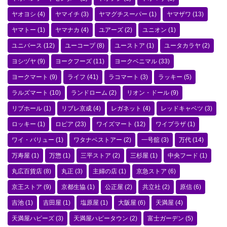
ヤオヨシ
(4)
ヤマイチ
(3)
ヤマグチスーパー
(1)
ヤマザワ
(13)
ヤマトー
(1)
ヤマナカ
(4)
ユアーズ
(2)
ユニオン
(1)
ユニバース
(12)
ユーコープ
(8)
ユーストア
(1)
ユータカラヤ
(2)
ヨシヅヤ
(9)
ヨークフーズ
(11)
ヨークベニマル
(33)
ヨークマート
(9)
ライフ
(41)
ラコマート
(3)
ラッキー
(5)
ラルズマート
(10)
ランドローム
(2)
リオン・ドール
(9)
リブホール
(1)
リブレ京成
(4)
レガネット
(4)
レッドキャベツ
(3)
ロッキー
(1)
ロピア
(23)
ワイズマート
(12)
ワイプラザ
(1)
ワイ・バリュー
(1)
ワタナベストアー
(2)
一号舘
(3)
万代
(14)
万寿屋
(1)
万惣
(1)
三平ストア
(2)
三杉屋
(1)
中央フード
(1)
丸広百貨店
(8)
丸正
(3)
主婦の店
(1)
京急ストア
(6)
京王ストア
(9)
京都生協
(1)
公正屋
(2)
共立社
(2)
原信
(6)
吉池
(1)
吉田屋
(1)
塩原屋
(1)
大阪屋
(6)
天満屋
(4)
天満屋ハピーズ
(3)
天満屋ハピータウン
(2)
富士ガーデン
(5)