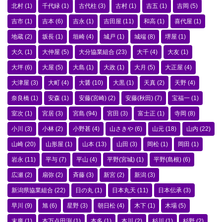
北村
(1)
千代緑
(1)
古代柱
(3)
古村
(1)
吉五
(1)
吉岡
(5)
吉市
(1)
吉本
(6)
吉永
(1)
吉田屋
(11)
和高
(1)
喜代屋
(1)
地蔵
(2)
坂長
(1)
垣崎
(4)
城戸
(1)
城端
(8)
堺屋
(1)
大久
(1)
大仲屋
(5)
大分協業組合
(23)
大千
(4)
大友
(1)
大坪
(6)
大屋
(5)
大島
(1)
大政
(1)
大月
(5)
大正屋
(4)
大津屋
(3)
大町
(4)
大醤
(10)
大黒
(1)
天真
(2)
天野
(4)
奈良橋
(1)
安森
(1)
安藤(宮崎)
(2)
安藤(秋田)
(7)
宝福一
(1)
室次
(1)
宮居
(3)
宮島
(94)
宮田
(3)
富士正
(1)
寺岡
(8)
小川
(3)
小林
(2)
小野甚
(4)
山さきや
(6)
山元
(18)
山内
(22)
山崎
(20)
山形屋
(1)
山本
(13)
山田
(3)
岡松
(1)
岡田
(1)
岩永
(11)
平与
(7)
平山
(4)
平野(宮城)
(1)
平野(島根)
(6)
広瀬
(2)
扇弥
(2)
斉藤
(3)
新宮
(2)
新潟
(3)
新潟県協業組合
(22)
日の丸
(1)
日本丸天
(11)
日本伝承
(3)
早川
(9)
旭
(6)
星野
(3)
朝日松
(4)
木下
(1)
木場
(5)
末廣
(1)
本万点田渕
(1)
本多
(1)
本川
(2)
杉川
(1)
杉野
(2)