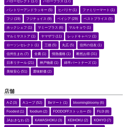
バローセレクト
(17)
バロープラス
(17)
パントリーアンドラッキー
(5)
ヒバリヤ
(1)
ファミリーマート
(1)
フジ
(19)
フジチョイス
(9)
ベイシア
(29)
ベストプライス
(5)
ホックシェフ
(1)
マミープラス
(6)
マルキョウ
(1)
マルミヤストア
(1)
ヤマザワ
(11)
レッドキャベツ
(1)
ローソンセレクト
(1)
三徳
(5)
丸広
(5)
信州の信友
(1)
信州生まれ
(7)
全農
(1)
情熱価格
(1)
断然お得
(31)
日本リテール
(21)
神戸物産
(1)
綿半パートナーズ
(1)
美味安心
(51)
選味鮮価
(2)
店舗
A-Z
(3)
Aコープ
(52)
Beマート
(1)
bloomingbloomy
(6)
Foodest
(1)
foodium
(2)
FOODOFFストッカー
(5)
FUJI
(8)
JAおきなわ
(2)
KAWASHOKU
(3)
KEIHOKU
(2)
KOHYO
(7)