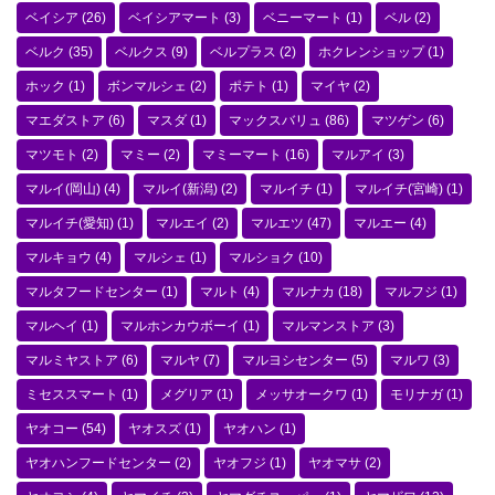
ベイシア
(26)
ベイシアマート
(3)
ベニーマート
(1)
ベル
(2)
ベルク
(35)
ベルクス
(9)
ベルプラス
(2)
ホクレンショップ
(1)
ホック
(1)
ボンマルシェ
(2)
ポテト
(1)
マイヤ
(2)
マエダストア
(6)
マスダ
(1)
マックスバリュ
(86)
マツゲン
(6)
マツモト
(2)
マミー
(2)
マミーマート
(16)
マルアイ
(3)
マルイ(岡山)
(4)
マルイ(新潟)
(2)
マルイチ
(1)
マルイチ(宮崎)
(1)
マルイチ(愛知)
(1)
マルエイ
(2)
マルエツ
(47)
マルエー
(4)
マルキョウ
(4)
マルシェ
(1)
マルショク
(10)
マルタフードセンター
(1)
マルト
(4)
マルナカ
(18)
マルフジ
(1)
マルヘイ
(1)
マルホンカウボーイ
(1)
マルマンストア
(3)
マルミヤストア
(6)
マルヤ
(7)
マルヨシセンター
(5)
マルワ
(3)
ミセススマート
(1)
メグリア
(1)
メッサオークワ
(1)
モリナガ
(1)
ヤオコー
(54)
ヤオスズ
(1)
ヤオハン
(1)
ヤオハンフードセンター
(2)
ヤオフジ
(1)
ヤオマサ
(2)