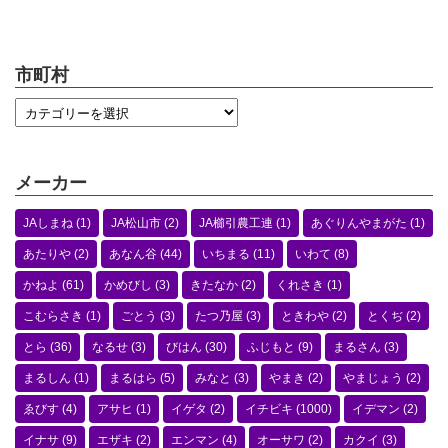
市町村
メーカー
JAしまね
(1)
JA松山市
(2)
JA櫛引農工連
(1)
あぐりんやまがた
(1)
あたりや
(2)
あなん谷
(44)
いちまる
(11)
いわて
(8)
かねよ
(61)
かめびし
(3)
きたなか
(2)
くれさき
(1)
こむらさき
(1)
ごとう
(3)
たつ乃屋
(3)
ときわや
(2)
とくぢ
(2)
とら
(36)
なるせ
(3)
びはん
(30)
ふじもと
(9)
まるさん
(3)
まるしん
(1)
まるはら
(5)
みなと
(3)
やまき
(2)
やまじょう
(2)
ゑびす
(4)
アサヒ
(1)
イゲタ
(2)
イチビキ
(1000)
イデマン
(2)
イナサ
(9)
エザキ
(2)
エンマン
(4)
オーサワ
(2)
カクイ
(3)