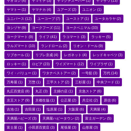
ヤオヨシ
(4)
ヤマイチ
(3)
ヤマグチスーパー
(1)
ヤマザワ
(13)
ヤマトー
(1)
ヤマナカ
(4)
ユアーズ
(2)
ユニオン
(1)
ユニバース
(12)
ユーコープ
(7)
ユーストア
(1)
ユータカラヤ
(2)
ヨシヅヤ
(9)
ヨークフーズ
(11)
ヨークベニマル
(33)
ヨークマート
(9)
ライフ
(41)
ラコマート
(3)
ラッキー
(5)
ラルズマート
(10)
ランドローム
(2)
リオン・ドール
(9)
リブホール
(1)
リブレ京成
(4)
レガネット
(4)
レッドキャベツ
(3)
ロッキー
(1)
ロピア
(23)
ワイズマート
(12)
ワイプラザ
(1)
ワイ・バリュー
(1)
ワタナベストアー
(2)
一号舘
(3)
万代
(14)
万寿屋
(1)
万惣
(1)
三平ストア
(2)
三杉屋
(1)
中央フード
(1)
丸広百貨店
(8)
丸正
(3)
主婦の店
(1)
京急ストア
(6)
京王ストア
(9)
京都生協
(1)
公正屋
(2)
共立社
(2)
原信
(6)
吉池
(1)
吉田屋
(1)
塩原屋
(1)
大阪屋
(6)
天満屋
(4)
天満屋ハピーズ
(3)
天満屋ハピータウン
(2)
富士ガーデン
(5)
富士屋
(1)
小田原百貨店
(3)
尾張屋
(3)
山形屋
(3)