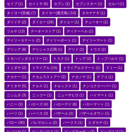
セイブ
(1)
セイミヤ
(6)
セブン
(2)
セブンスター
(1)
セルバ
(1)
タイヨー(茨城)
(7)
タイヨー(鹿児島)
(10)
タカヤナギ
(1)
ダイイチ
(2)
ダイエー
(28)
ダイユー
(1)
チューオー
(1)
ツルヤ
(13)
テーオーストア
(1)
ディナーベル
(1)
デイリーカナート
(2)
デイリーポート
(1)
デイリーマート
(1)
デリシア
(8)
デリシャス広岡
(1)
デリド
(2)
トウズ
(2)
トキハインダストリー
(1)
トスク
(1)
トップ
(2)
トップパルケ
(1)
トミダヤ
(2)
トライアル
(15)
トライアルスマート
(1)
ドミー
(1)
ナカケー
(1)
ナカムラストアー
(2)
ナガノヤ
(1)
ナフコ
(1)
ナリタヤ
(5)
ナルス
(1)
ナルックス
(1)
ナンコクスーパー
(1)
ニシムタ
(3)
ニッコー
(1)
ニューヤヒロ
(1)
ハイマート
(1)
ハニー
(3)
ハローズ
(4)
ハローデイ
(8)
ハローマート
(1)
ハーツ
(1)
ハーベス
(3)
バザール
(2)
バザールタウン
(1)
バロー
(30)
パレマルシェ
(2)
パークス
(1)
ヒダカヤ
(1)
ヒバリヤ
(1)
ビッグハウス
(1)
ビッグヨーサン
(2)
ビッグリブ
(1)