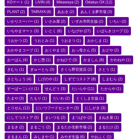
KOマート
(1)
LIVIN
(4)
Mikawaya
(2)
Odakyu OX
(12)
PLANT
(2)
TAIRAYA
(8)
あおき
(2)
あんくる夢市場
(3)
いかりスーパー
(1)
いさみ屋
(2)
いずみ市民生協
(2)
いちい
(2)
いちやまマート
(3)
いとく
(6)
いなげや
(27)
いばらきコープ
(1)
うおかつ
(2)
うおとみ
(1)
うおまつ
(1)
おかじま
(1)
おかやまコープ
(1)
おくやま
(2)
おっ母さん
(5)
おどや
(2)
おーばん
(4)
かじ惣
(1)
かねひで
(3)
かましん
(8)
かわねや
(1)
きむら
(1)
ぎゅーとら
(3)
さくら野百貨店
(2)
さとう
(1)
さとちょう
(4)
しげのや
(1)
しずてつストア
(8)
しまむら
(2)
すーぱーこいけ
(1)
せんどう
(3)
たいらや
(11)
たからや
(1)
たまや
(3)
たもり
(1)
だいわ
(2)
とくしま生協
(1)
とりせん
(12)
にいつフードセンター
(3)
にしがき
(3)
にしてつストア
(5)
まいづる
(2)
まつばや
(2)
まねき屋
(1)
まるき
(2)
まるごう
(2)
まるたか生鮮市場
(2)
まるたけ
(2)
まるまん
(1)
みしまや
(1)
みやぎ生協
(6)
やおふく
(1)