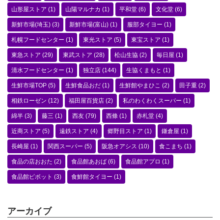
山形屋ストア
(1)
山陽マルナカ
(1)
平和堂
(6)
文化堂
(6)
新鮮市場(埼玉)
(3)
新鮮市場(富山)
(1)
服部タイヨー
(1)
札幌フードセンター
(1)
東光ストア
(5)
東宝ストア
(1)
東急ストア
(29)
東武ストア
(28)
松山生協
(2)
毎日屋
(1)
清水フードセンター
(1)
独立店
(144)
生協くまもと
(1)
生鮮市場TOP
(5)
生鮮食品おだ
(1)
生鮮館やまひこ
(2)
田子重
(2)
相鉄ローゼン
(12)
福田屋百貨店
(2)
私のわくわくスーパー
(1)
綿半
(3)
藤三
(1)
西友
(79)
西條
(1)
赤札堂
(4)
近商ストア
(5)
遠鉄ストア
(4)
郷野目ストア
(1)
鎌倉屋
(1)
長崎屋
(1)
関西スーパー
(5)
阪急オアシス
(10)
食こまち
(1)
食品の店おおた
(2)
食品館あおば
(6)
食品館アプロ
(1)
食品館ピボット
(3)
食鮮館タイヨー
(1)
アーカイブ