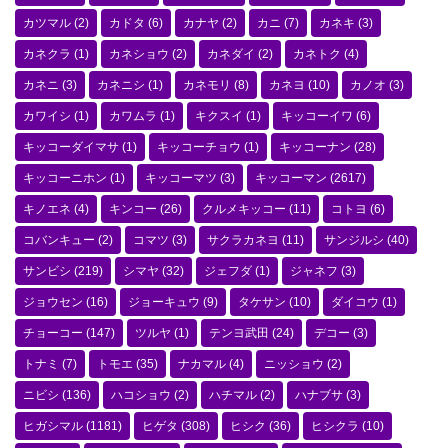
カツマル
(2)
カドタ
(6)
カナヤ
(2)
カニ
(7)
カネキ
(3)
カネクラ
(1)
カネショウ
(2)
カネダイ
(2)
カネトク
(4)
カネニ
(3)
カネニシ
(1)
カネモリ
(8)
カネヨ
(10)
カノオ
(3)
カワイシ
(1)
カワムラ
(1)
キクスイ
(1)
キッコーイワ
(6)
キッコーダイマサ
(1)
キッコーチョウ
(1)
キッコーナン
(28)
キッコーニホン
(1)
キッコーマツ
(3)
キッコーマン
(2617)
キノエネ
(4)
キンコー
(26)
クルメキッコー
(11)
コトヨ
(6)
コバンキュー
(2)
コマツ
(3)
サクラカネヨ
(11)
サンジルシ
(40)
サンビシ
(219)
シマヤ
(32)
ジェフダ
(1)
ジャネフ
(3)
ジョウセン
(16)
ジョーキュウ
(9)
タケサン
(10)
ダイコウ
(1)
チョーコー
(147)
ツルヤ
(1)
テンヨ武田
(24)
デコー
(3)
トナミ
(7)
トモエ
(35)
ナカマル
(4)
ニッショウ
(2)
ニビシ
(136)
ハコショウ
(2)
ハチマル
(2)
ハナブサ
(3)
ヒガシマル
(1181)
ヒゲタ
(308)
ヒシク
(36)
ヒシクラ
(10)