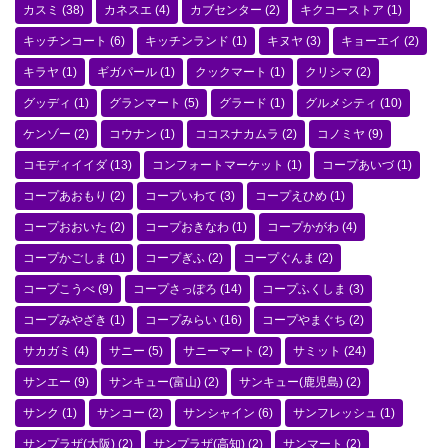
カスミ
(38)
カネスエ
(4)
カブセンター
(2)
キクコーストア
(1)
キッチンコート
(6)
キッチンランド
(1)
キヌヤ
(3)
キョーエイ
(2)
キラヤ
(1)
ギガパール
(1)
クックマート
(1)
クリシマ
(2)
グッディ
(1)
グランマート
(5)
グラード
(1)
グルメシティ
(10)
ケンゾー
(2)
コウナン
(1)
ココスナカムラ
(2)
コノミヤ
(9)
コモディイイダ
(13)
コンフォートマーケット
(1)
コープあいづ
(1)
コープあおもり
(2)
コープいわて
(3)
コープえひめ
(1)
コープおおいた
(2)
コープおきなわ
(1)
コープかがわ
(4)
コープかごしま
(1)
コープぎふ
(2)
コープぐんま
(2)
コープこうべ
(9)
コープさっぽろ
(14)
コープふくしま
(3)
コープみやざき
(1)
コープみらい
(16)
コープやまぐち
(2)
サカガミ
(4)
サニー
(5)
サニーマート
(2)
サミット
(24)
サンエー
(9)
サンキュー(富山)
(2)
サンキュー(鹿児島)
(2)
サンク
(1)
サンコー
(2)
サンシャイン
(6)
サンフレッシュ
(1)
サンプラザ(大阪)
(2)
サンプラザ(高知)
(2)
サンマート
(2)