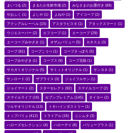
まいづる
(2)
まるたか生鮮市場
(2)
みなさまのお墨付き
(88)
やおふく
(1)
よしや
(1)
よねや
(1)
アイコープ
(2)
アクシアルレーベル
(15)
アスタラビスタ
(1)
アタックスマート
(1)
ウジエスーパー
(2)
エフコープ
(1)
エーコープ
(29)
エーコープみやざき
(1)
オザムバリュー
(5)
カネスエ
(3)
コープ
(81)
コープこうべ
(1)
コープさっぽろ
(5)
コープみやざき
(1)
コープス
(9)
コープ北陸
(1)
サカガミオリジナル
(5)
サミットオリジナル
(1)
サンヨネ
(1)
サンロード
(2)
ザプライス
(3)
ジョイフルサン
(1)
ジョイマート
(2)
スターセレクト
(92)
スマイルコープ
(2)
スマイルライフ
(16)
セブンプレミアム
(145)
タイヨー
(2)
ツルヤオリジナル
(13)
トキハインダストリー
(1)
トップバリュ
(412)
トライアル
(16)
ニシムタ
(3)
ハローズセレクション
(4)
ハローデイ
(8)
バリュープラス
(1)