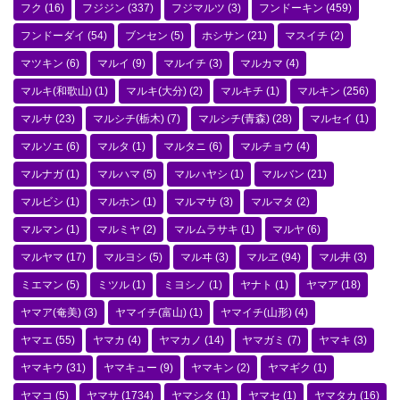
フク
(16)
フジジン
(337)
フジマルツ
(3)
フンドーキン
(459)
フンドーダイ
(54)
ブンセン
(5)
ホシサン
(21)
マスイチ
(2)
マツキン
(6)
マルイ
(9)
マルイチ
(3)
マルカマ
(4)
マルキ(和歌山)
(1)
マルキ(大分)
(2)
マルキチ
(1)
マルキン
(256)
マルサ
(23)
マルシチ(栃木)
(7)
マルシチ(青森)
(28)
マルセイ
(1)
マルソエ
(6)
マルタ
(1)
マルタニ
(6)
マルチョウ
(4)
マルナガ
(1)
マルハマ
(5)
マルハヤシ
(1)
マルバン
(21)
マルビシ
(1)
マルホン
(1)
マルマサ
(3)
マルマタ
(2)
マルマン
(1)
マルミヤ
(2)
マルムラサキ
(1)
マルヤ
(6)
マルヤマ
(17)
マルヨシ
(5)
マルヰ
(3)
マルヱ
(94)
マル井
(3)
ミエマン
(5)
ミツル
(1)
ミヨシノ
(1)
ヤナト
(1)
ヤマア
(18)
ヤマア(奄美)
(3)
ヤマイチ(富山)
(1)
ヤマイチ(山形)
(4)
ヤマエ
(55)
ヤマカ
(4)
ヤマカノ
(14)
ヤマガミ
(7)
ヤマキ
(3)
ヤマキウ
(31)
ヤマキュー
(9)
ヤマキン
(2)
ヤマギク
(1)
ヤマコ
(5)
ヤマサ
(1734)
ヤマシタ
(1)
ヤマセ
(1)
ヤマタカ
(16)