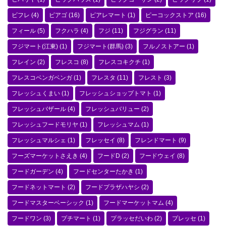
ビフレ
(4)
ピアゴ
(16)
ピアレマート
(1)
ピーコックストア
(16)
フィール
(5)
フクハラ
(4)
フジ
(11)
フジグラン
(11)
フジマート(江東)
(1)
フジマート(群馬)
(3)
フルノストアー
(1)
フレイン
(2)
フレスコ
(8)
フレスコキクチ
(1)
フレスコベンガベンガ
(1)
フレスタ
(11)
フレスト
(3)
フレッシュくまい
(1)
フレッシュショップトマト
(1)
フレッシュバザール
(4)
フレッシュバリュー
(2)
フレッシュフードモリヤ
(1)
フレッシュマム
(1)
フレッシュマルシェ
(1)
フレッセイ
(8)
フレンドマート
(9)
フーズマーケットさえき
(4)
フードD
(2)
フードウェイ
(8)
フードガーデン
(4)
フードセンターたかき
(1)
フードネットマート
(2)
フードプラザハヤシ
(2)
フードマスターベーシック
(1)
フードマーケットマム
(4)
フードワン
(3)
プチマート
(1)
プラッセだいわ
(2)
プレッセ
(1)