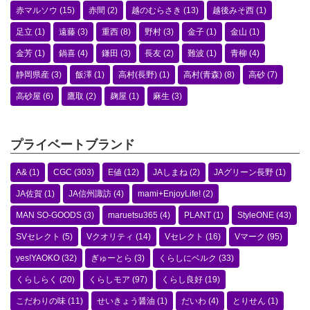
赤マルソウ
(15)
赤間
(2)
越のむらさき
(13)
越後みそ西
(1)
足立
(1)
遠藤
(3)
重西
(8)
野村
(3)
金子
(1)
金山
(1)
金芳
(1)
鍋喜
(4)
鎌田
(3)
長友
(2)
難波
(1)
青柳
(4)
静岡県産
(3)
飯澤
(1)
高村(長野)
(1)
高村(青森)
(8)
高砂
(7)
高砂屋
(6)
鷹取
(2)
麹屋
(1)
麻生
(3)
プライベートブランド
A&
(1)
CGC
(303)
E値
(12)
JAしまね
(2)
JAグリーン長野
(1)
JA佐賀
(1)
JA信州諏訪
(4)
mami+EnjoyLife!
(2)
MAN SO-GOODS
(3)
maruetsu365
(4)
PLANT
(1)
StyleONE
(43)
SVセレクト
(5)
Vクオリティ
(14)
Vセレクト
(16)
Vマーク
(95)
yes!YAOKO
(32)
ぎゅーとら
(3)
くらしにベルク
(33)
くらしらく
(20)
くらしモア
(97)
くらし良好
(19)
こだわりの味
(11)
せいきょう醤油
(1)
だいわ
(4)
とりせん
(1)