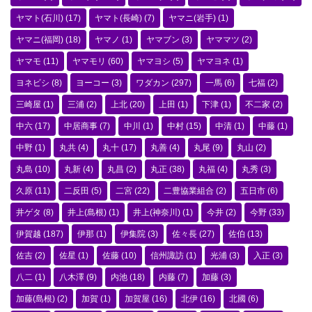
ヤマト(石川)
(17)
ヤマト(長崎)
(7)
ヤマニ(岩手)
(1)
ヤマニ(福岡)
(18)
ヤマノ
(1)
ヤマブン
(3)
ヤママツ
(2)
ヤマモ
(11)
ヤマモリ
(60)
ヤマヨシ
(5)
ヤマヨネ
(1)
ヨネビシ
(8)
ヨーコー
(3)
ワダカン
(297)
一馬
(6)
七福
(2)
三崎屋
(1)
三浦
(2)
上北
(20)
上田
(1)
下津
(1)
不二家
(2)
中六
(17)
中居商事
(7)
中川
(1)
中村
(15)
中清
(1)
中藤
(1)
中野
(1)
丸共
(4)
丸十
(17)
丸善
(4)
丸尾
(9)
丸山
(2)
丸島
(10)
丸新
(4)
丸昌
(2)
丸正
(38)
丸福
(4)
丸秀
(3)
久原
(11)
二反田
(5)
二宮
(22)
二豊協業組合
(2)
五日市
(6)
井ゲタ
(8)
井上(島根)
(1)
井上(神奈川)
(1)
今井
(2)
今野
(33)
伊賀越
(187)
伊那
(1)
伊集院
(3)
佐々長
(27)
佐伯
(13)
佐吉
(2)
佐星
(1)
佐藤
(10)
信州諏訪
(1)
光浦
(3)
入正
(3)
八二
(1)
八木澤
(9)
内池
(18)
内藤
(7)
加藤
(3)
加藤(島根)
(2)
加賀
(1)
加賀屋
(16)
北伊
(16)
北國
(6)