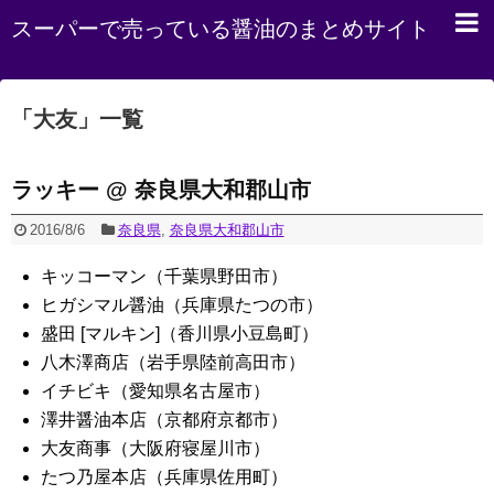
スーパーで売っている醤油のまとめサイト
「
大友
」
一覧
ラッキー @ 奈良県大和郡山市
2016/8/6
奈良県
,
奈良県大和郡山市
キッコーマン（千葉県野田市）
ヒガシマル醤油（兵庫県たつの市）
盛田 [マルキン]（香川県小豆島町）
八木澤商店（岩手県陸前高田市）
イチビキ（愛知県名古屋市）
澤井醤油本店（京都府京都市）
大友商事（大阪府寝屋川市）
たつ乃屋本店（兵庫県佐用町）