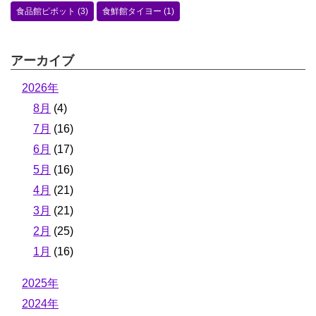
食品館ピボット
(3)
食鮮館タイヨー
(1)
アーカイブ
2026年
8月
(4)
7月
(16)
6月
(17)
5月
(16)
4月
(21)
3月
(21)
2月
(25)
1月
(16)
2025年
2024年