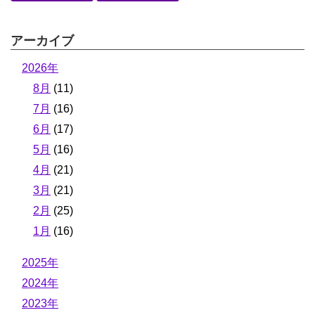
アーカイブ
2026年
8月
(11)
7月
(16)
6月
(17)
5月
(16)
4月
(21)
3月
(21)
2月
(25)
1月
(16)
2025年
2024年
2023年