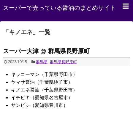
スーパーで売っている醤油のまとめサイト
「
キノエネ
」
一覧
スーパー大津 @ 群馬県長野原町
2023/10/15
群馬県
,
群馬県長野原町
キッコーマン（千葉県野田市）
ヤマサ醤油（千葉県銚子市）
キノエネ醤油（千葉県野田市）
イチビキ（愛知県名古屋市）
サンビシ（愛知県豊川市）