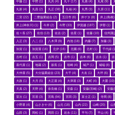
中藤
(1)
中野
(1)
丸共
(4)
丸十
(17)
丸善
(4)
丸尾
(9)
丸新
(4)
丸昌
(2)
丸正
(38)
丸福
(4)
丸秀
(3)
久原
(11)
二宮
(22)
二豊協業組合
(2)
五日市
(6)
井ゲタ
(8)
井上(島根)
井上(神奈川)
(1)
今井
(2)
今野
(33)
伊賀越
(187)
伊那
(1)
佐々長
(27)
佐伯
(13)
佐吉
(2)
佐星
(1)
佐藤
(10)
信州諏
入正
(3)
八二
(1)
八木澤
(9)
内池
(18)
内藤
(7)
加藤
(3)
加賀
(1)
加賀屋
(16)
北伊
(16)
北國
(6)
北村
(1)
千代緑
(1
古村
(1)
吉五
(1)
吉岡
(5)
吉市
(1)
吉本
(6)
吉永
(1)
吉
喜代屋
(1)
地蔵
(2)
坂長
(1)
垣崎
(4)
城戸
(1)
城端
(8)
大仲屋
(5)
大分協業組合
(23)
大千
(4)
大友
(1)
大坪
(6)
大政
(1)
大月
(5)
大正屋
(4)
大津屋
(3)
大町
(4)
大醤
(10)
天真
(2)
天野
(4)
奈良橋
(1)
安森
(1)
安藤(宮崎)
(2)
安藤(
室次
(1)
宮居
(3)
宮島
(94)
宮田
(3)
富士正
(1)
寺岡
(8)
小野甚
(4)
山さきや
(6)
山元
(18)
山内
(22)
山崎
(20)
山
山田
(3)
岡松
(1)
岡田
(1)
岩永
(11)
平与
(7)
平山
(4)