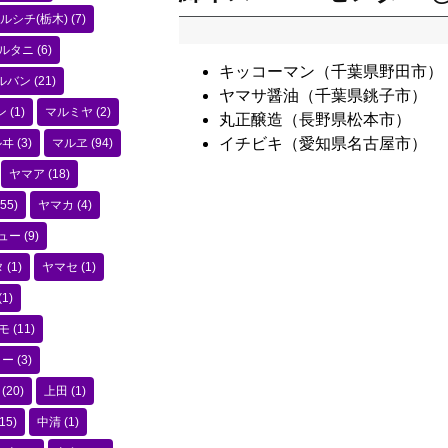
ルシチ(栃木)
(7)
ルタニ
(6)
キッコーマン（千葉県野田市）
ルバン
(21)
ヤマサ醤油（千葉県銚子市）
ン
(1)
マルミヤ
(2)
丸正醸造（長野県松本市）
イチビキ（愛知県名古屋市）
ルヰ
(3)
マルヱ
(94)
ヤマア
(18)
55)
ヤマカ
(4)
ュー
(9)
タ
(1)
ヤマセ
(1)
(1)
モ
(11)
コー
(3)
(20)
上田
(1)
15)
中清
(1)