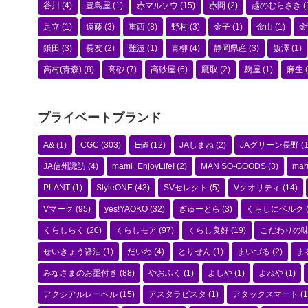
谷川
(4)
豊島屋
(1)
赤マルソウ
(15)
赤間
(2)
越のむらさき
(
足立
(1)
遠藤
(3)
重西
(8)
野村
(3)
金子
(1)
金山
(1)
金
鎌田
(3)
長友
(2)
難波
(1)
青柳
(4)
静岡県産
(3)
飯澤
(1)
高村(青森)
(8)
高砂
(7)
高砂屋
(6)
鷹取
(2)
麹屋
(1)
麻生
(
プライベートブランド
A&
(1)
CGC
(303)
E値
(12)
JAしまね
(2)
JAグリーン長野
(1
JA信州諏訪
(4)
mami+EnjoyLife!
(2)
MAN SO-GOODS
(3)
mar
PLANT
(1)
StyleONE
(43)
SVセレクト
(5)
Vクオリティ
(14)
Vマーク
(95)
yes!YAOKO
(32)
ぎゅーとら
(3)
くらしにベルク
くらしらく
(20)
くらしモア
(97)
くらし良好
(19)
こだわりの
せいきょう醤油
(1)
だいわ
(4)
とりせん
(1)
まいづる
(2)
ま
みなさまのお墨付き
(88)
やおふく
(1)
よしや
(1)
よねや
(1)
アクシアルレーベル
(15)
アスタラビスタ
(1)
アタックスマート
(1