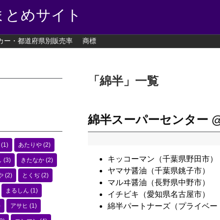
まとめサイト
カー・都道府県別販売率
商標
「
綿半
」
一覧
綿半スーパーセンター 
(1)
あたりや
(2)
キッコーマン（千葉県野田市）
し
(3)
きたなか
(2)
ヤマサ醤油（千葉県銚子市）
や
(2)
とくぢ
(2)
マルヰ醤油（長野県中野市）
まるしん
(1)
イチビキ（愛知県名古屋市）
綿半パートナーズ（プライベー
)
アサヒ
(1)