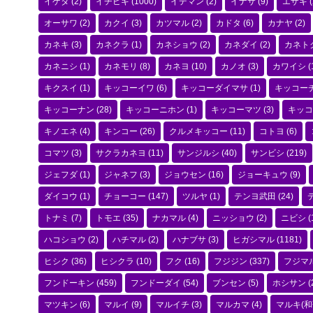
イゲタ
(2)
イチビキ
(1000)
イデマン
(2)
イナサ
(9)
エザキ
(
オーサワ
(2)
カクイ
(3)
カツマル
(2)
カドタ
(6)
カナヤ
(2)
カネキ
(3)
カネクラ
(1)
カネショウ
(2)
カネダイ
(2)
カネト
カネニシ
(1)
カネモリ
(8)
カネヨ
(10)
カノオ
(3)
カワイシ
(
キクスイ
(1)
キッコーイワ
(6)
キッコーダイマサ
(1)
キッコー
キッコーナン
(28)
キッコーニホン
(1)
キッコーマツ
(3)
キッコ
キノエネ
(4)
キンコー
(26)
クルメキッコー
(11)
コトヨ
(6)
コマツ
(3)
サクラカネヨ
(11)
サンジルシ
(40)
サンビシ
(219)
ジェフダ
(1)
ジャネフ
(3)
ジョウセン
(16)
ジョーキュウ
(9)
ダイコウ
(1)
チョーコー
(147)
ツルヤ
(1)
テンヨ武田
(24)
トナミ
(7)
トモエ
(35)
ナカマル
(4)
ニッショウ
(2)
ニビシ
(
ハコショウ
(2)
ハチマル
(2)
ハナブサ
(3)
ヒガシマル
(1181)
ヒシク
(36)
ヒシクラ
(10)
フク
(16)
フジジン
(337)
フジマ
フンドーキン
(459)
フンドーダイ
(54)
ブンセン
(5)
ホシサン
(
マツキン
(6)
マルイ
(9)
マルイチ
(3)
マルカマ
(4)
マルキ(和