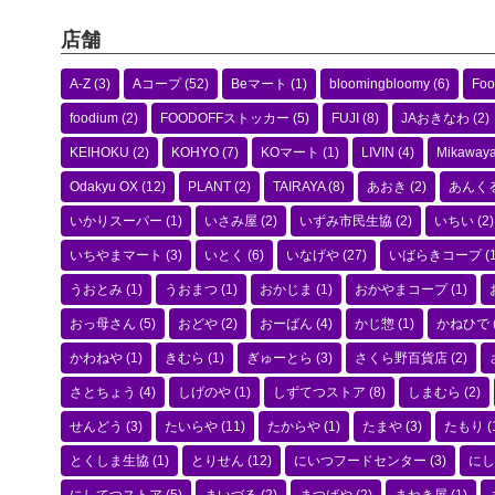
店舗
A-Z
(3)
Aコープ
(52)
Beマート
(1)
bloomingbloomy
(6)
Foo
foodium
(2)
FOODOFFストッカー
(5)
FUJI
(8)
JAおきなわ
(2)
KEIHOKU
(2)
KOHYO
(7)
KOマート
(1)
LIVIN
(4)
Mikaway
Odakyu OX
(12)
PLANT
(2)
TAIRAYA
(8)
あおき
(2)
あんく
いかりスーパー
(1)
いさみ屋
(2)
いずみ市民生協
(2)
いちい
(2)
いちやまマート
(3)
いとく
(6)
いなげや
(27)
いばらきコープ
(1
うおとみ
(1)
うおまつ
(1)
おかじま
(1)
おかやまコープ
(1)
おっ母さん
(5)
おどや
(2)
おーばん
(4)
かじ惣
(1)
かねひで
かわねや
(1)
きむら
(1)
ぎゅーとら
(3)
さくら野百貨店
(2)
さとちょう
(4)
しげのや
(1)
しずてつストア
(8)
しまむら
(2)
せんどう
(3)
たいらや
(11)
たからや
(1)
たまや
(3)
たもり
(
とくしま生協
(1)
とりせん
(12)
にいつフードセンター
(3)
にし