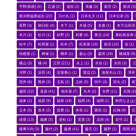
平野(島根)
(6)
広瀬
(2)
扇弥
(2)
斉藤
(3)
新宮
(2)
新潟
(3)
新潟県協業組合
(22)
日の丸
(1)
日本丸天
(11)
日本伝承
(3)
星野
(3)
朝日松
(4)
木下
(1)
木場
(5)
末廣
(1)
本万点田渕
本川
(2)
杉川
(1)
杉野
(2)
村要
(4)
東北
(14)
東松島長寿
(
松中
(7)
松岡屋
(1)
松本
(7)
松美屋
(19)
柴沼
(10)
栄
(1)
桔梗屋
(1)
桝塚
(1)
桶本
(1)
森山
(3)
森田
(18)
楠城屋
(9)
横山
(3)
橘
(4)
正田
(211)
水上
(1)
水谷
(1)
永田
(3)
河野
(1)
浜田
(4)
淀屋勇心
(1)
渡辺
(2)
港屋木山
(1)
澤井
照井
(6)
熊井
(3)
玉島
(2)
玉鈴
(5)
田中
(3)
田丸
(2)
町
盛田
(22)
直源
(41)
相木屋
(7)
矢木
(2)
矢野
(11)
石孫
(2)
福來
(1)
福原
(9)
福寿
(19)
福岡
(4)
福間
(1)
秋田なまは
立本
(5)
笛木
(2)
筑豊
(1)
米長
(1)
粟長
(1)
紅梅
(9)
紅
緑屋
(13)
義農
(3)
老松
(1)
芙蓉
(3)
花房
(4)
若竹
(1)
薩摩川内
(3)
藤代
(2)
藤勇
(41)
藤庄
(2)
藤野
(1)
西岡
(6)