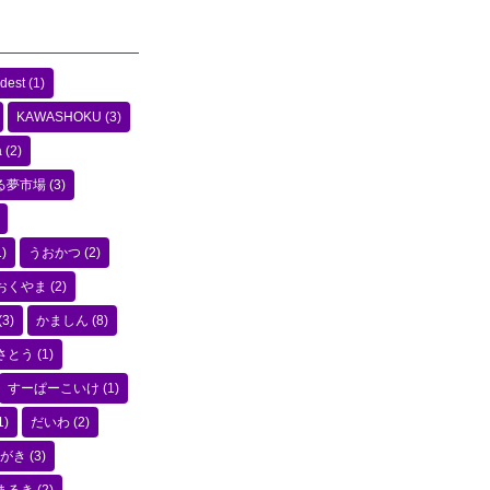
dest
(1)
KAWASHOKU
(3)
a
(2)
る夢市場
(3)
)
うおかつ
(2)
おくやま
(2)
(3)
かましん
(8)
さとう
(1)
すーぱーこいけ
(1)
1)
だいわ
(2)
がき
(3)