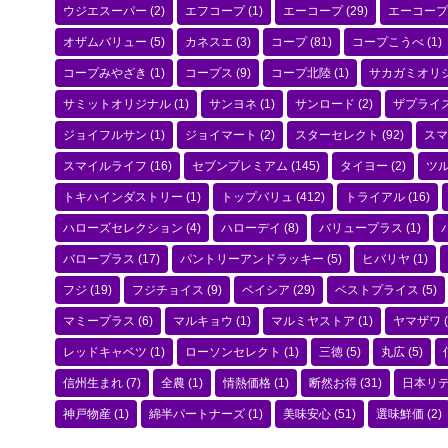
ウジエスーパー
(2)
エフコープ
(1)
エーコープ
(29)
エーコープ
オザムバリュー
(5)
カネスエ
(3)
コープ
(81)
コープこうべ
(1)
コープみやざき
(1)
コープス
(9)
コープ北陸
(1)
サカガミオリ
サミットオリジナル
(1)
サンヨネ
(1)
サンロード
(2)
ザプライ
ジョイフルサン
(1)
ジョイマート
(2)
スターセレクト
(92)
スマ
スマイルライフ
(16)
セブンプレミアム
(145)
タイヨー
(2)
ツ
トキハインダストリー
(1)
トップバリュ
(412)
トライアル
(16)
ハローズセレクション
(4)
ハローデイ
(8)
バリュープラス
(1)
バロープラス
(17)
パントリーアンドラッキー
(5)
ヒバリヤ
(1)
フジ
(19)
フジチョイス
(9)
ベイシア
(29)
ベストプライス
(5)
マミープラス
(6)
マルキョウ
(1)
マルミヤストア
(1)
ヤマザワ
(
レッドキャベツ
(1)
ローソンセレクト
(1)
三徳
(5)
丸広
(5)
信州生まれ
(7)
全農
(1)
情熱価格
(1)
断然お得
(31)
日本リ
神戸物産
(1)
綿半パートナーズ
(1)
美味安心
(51)
選味鮮価
(2)