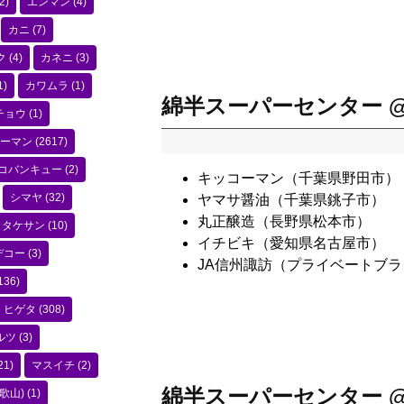
2)
エンマン
(4)
カニ
(7)
ク
(4)
カネニ
(3)
1)
カワムラ
(1)
綿半スーパーセンター 
チョウ
(1)
ーマン
(2617)
コバンキュー
(2)
キッコーマン（千葉県野田市）
シマヤ
(32)
ヤマサ醤油（千葉県銚子市）
丸正醸造（長野県松本市）
タケサン
(10)
イチビキ（愛知県名古屋市）
デコー
(3)
JA信州諏訪（プライベートブ
136)
ヒゲタ
(308)
ルツ
(3)
21)
マスイチ
(2)
綿半スーパーセンター 
歌山)
(1)