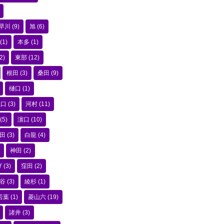
早川
(9)
旭
(6)
(1)
本多
(1)
2)
東部
(12)
根田
(3)
桑田
(9)
樋口
(1)
江口
(3)
河村
(11)
(5)
濵口
(10)
田
(3)
白龍
(4)
神田
(2)
げ
(3)
窪田
(2)
谷
(3)
綾杉
(1)
若葉
(1)
菱山六
(19)
諸井
(3)