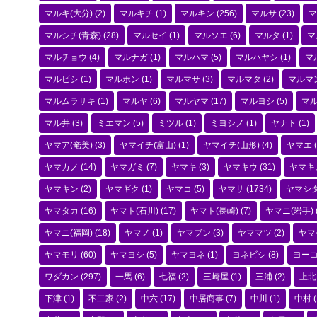
マルキ(大分)
(2)
マルキチ
(1)
マルキン
(256)
マルサ
(23)
マ
マルシチ(青森)
(28)
マルセイ
(1)
マルソエ
(6)
マルタ
(1)
マ
マルチョウ
(4)
マルナガ
(1)
マルハマ
(5)
マルハヤシ
(1)
マ
マルビシ
(1)
マルホン
(1)
マルマサ
(3)
マルマタ
(2)
マルマ
マルムラサキ
(1)
マルヤ
(6)
マルヤマ
(17)
マルヨシ
(5)
マ
マル井
(3)
ミエマン
(5)
ミツル
(1)
ミヨシノ
(1)
ヤナト
(1)
ヤマア(奄美)
(3)
ヤマイチ(富山)
(1)
ヤマイチ(山形)
(4)
ヤマエ
(
ヤマカノ
(14)
ヤマガミ
(7)
ヤマキ
(3)
ヤマキウ
(31)
ヤマキ
ヤマキン
(2)
ヤマギク
(1)
ヤマコ
(5)
ヤマサ
(1734)
ヤマシ
ヤマタカ
(16)
ヤマト(石川)
(17)
ヤマト(長崎)
(7)
ヤマニ(岩手)
ヤマニ(福岡)
(18)
ヤマノ
(1)
ヤマブン
(3)
ヤママツ
(2)
ヤマ
ヤマモリ
(60)
ヤマヨシ
(5)
ヤマヨネ
(1)
ヨネビシ
(8)
ヨー
ワダカン
(297)
一馬
(6)
七福
(2)
三崎屋
(1)
三浦
(2)
上北
下津
(1)
不二家
(2)
中六
(17)
中居商事
(7)
中川
(1)
中村
(