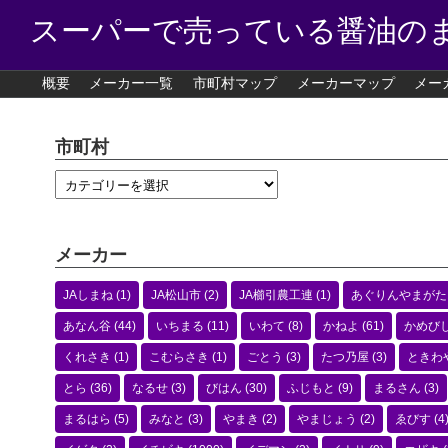
スーパーで売っている醤油の
概要
メーカー一覧
市町村マップ
メーカーマップ
メー
市町村
メーカー
JAしまね
(1)
JA松山市
(2)
JA櫛引農工連
(1)
あぐりんやまがた
あなん谷
(44)
いちまる
(11)
いわて
(8)
かねよ
(61)
かめび
くれさき
(1)
こむらさき
(1)
ごとう
(3)
たつ乃屋
(3)
ときわ
とら
(36)
なるせ
(3)
びはん
(30)
ふじもと
(9)
まるさん
(3)
まるはら
(5)
みなと
(3)
やまき
(2)
やまじょう
(2)
ゑびす
(4