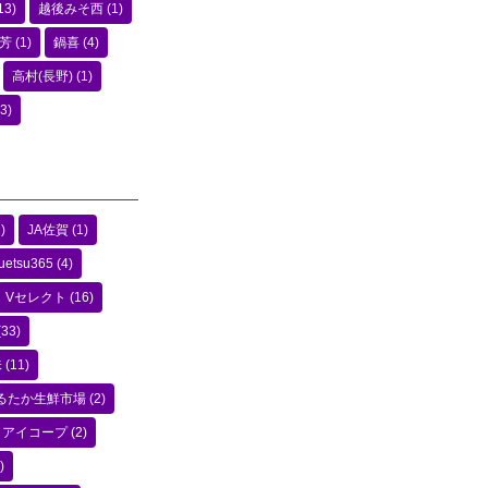
13)
越後みそ西
(1)
芳
(1)
鍋喜
(4)
高村(長野)
(1)
3)
)
JA佐賀
(1)
uetsu365
(4)
Vセレクト
(16)
(33)
味
(11)
るたか生鮮市場
(2)
アイコープ
(2)
)