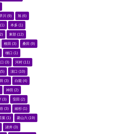
早川
(9)
旭
(6)
(1)
本多
(1)
2)
東部
(12)
根田
(3)
桑田
(9)
樋口
(1)
江口
(3)
河村
(11)
(5)
濵口
(10)
田
(3)
白龍
(4)
神田
(2)
げ
(3)
窪田
(2)
谷
(3)
綾杉
(1)
若葉
(1)
菱山六
(19)
諸井
(3)