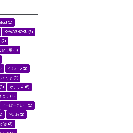
dest
(1)
KAWASHOKU
(3)
a
(2)
る夢市場
(3)
)
うおかつ
(2)
おくやま
(2)
(3)
かましん
(8)
さとう
(1)
すーぱーこいけ
(1)
1)
だいわ
(2)
がき
(3)