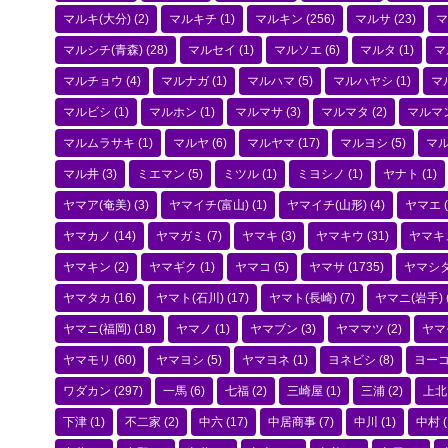
マルキ(大分)
(2)
マルキチ
(1)
マルキン
(256)
マルサ
(23)
マ
マルシチ(青森)
(28)
マルセイ
(1)
マルソエ
(6)
マルタ
(1)
マ
マルチョウ
(4)
マルナガ
(1)
マルハマ
(5)
マルハヤシ
(1)
マ
マルビシ
(1)
マルホン
(1)
マルマサ
(3)
マルマタ
(2)
マルマ
マルムラサキ
(1)
マルヤ
(6)
マルヤマ
(17)
マルヨシ
(5)
マ
マル井
(3)
ミエマン
(5)
ミツル
(1)
ミヨシノ
(1)
ヤナト
(1)
ヤマア(奄美)
(3)
ヤマイチ(富山)
(1)
ヤマイチ(山形)
(4)
ヤマエ
(
ヤマカノ
(14)
ヤマガミ
(7)
ヤマキ
(3)
ヤマキウ
(31)
ヤマキ
ヤマキン
(2)
ヤマギク
(1)
ヤマコ
(5)
ヤマサ
(1735)
ヤマシ
ヤマタカ
(16)
ヤマト(石川)
(17)
ヤマト(長崎)
(7)
ヤマニ(岩手)
ヤマニ(福岡)
(18)
ヤマノ
(1)
ヤマブン
(3)
ヤママツ
(2)
ヤマ
ヤマモリ
(60)
ヤマヨシ
(5)
ヤマヨネ
(1)
ヨネビシ
(8)
ヨー
ワダカン
(297)
一馬
(6)
七福
(2)
三崎屋
(1)
三浦
(2)
上北
下津
(1)
不二家
(2)
中六
(17)
中居商事
(7)
中川
(1)
中村
(