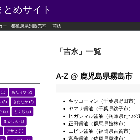
まとめサイト
カー・都道府県別販売率
商標
「
吉永
」
一覧
A-Z @ 鹿児島県霧島市
(1)
あたりや
(2)
キッコーマン（千葉県野田市）
し
(3)
きたなか
(2)
ヤマサ醤油（千葉県銚子市）
や
(2)
とくぢ
(2)
ヒガシマル醤油（兵庫県たつの
まるしん
(1)
正田醤油（群馬県館林市）
ニビシ醤油（福岡県古賀市）
)
アサヒ
(1)
宮島醤油（佐賀県唐津市）