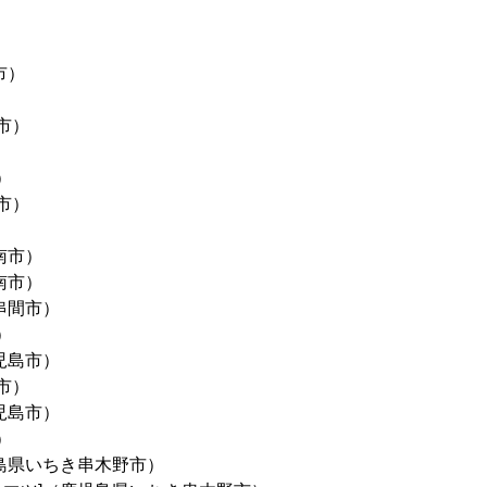
市）
市）
）
市）
南市）
南市）
串間市）
）
児島市）
市）
児島市）
）
児島県いちき串木野市）