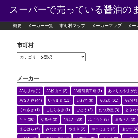
スーパーで売っている醤油の
概要
メーカー一覧
市町村マップ
メーカーマップ
メー
市町村
メーカー
JAしまね
(1)
JA松山市
(2)
JA櫛引農工連
(1)
あぐりんやまがた
あなん谷
(44)
いちまる
(11)
いわて
(8)
かねよ
(61)
かめび
くれさき
(1)
こむらさき
(1)
ごとう
(3)
たつ乃屋
(3)
ときわ
とら
(36)
なるせ
(3)
びはん
(30)
ふじもと
(9)
まるさん
(3)
まるはら
(5)
みなと
(3)
やまき
(2)
やまじょう
(2)
ゑびす
(4