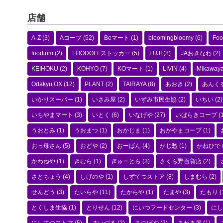
店舗
A-Z
(3)
Aコープ
(52)
Beマート
(1)
bloomingbloomy
(6)
Foo
foodium
(2)
FOODOFFストッカー
(5)
FUJI
(8)
JAおきなわ
(2)
KEIHOKU
(2)
KOHYO
(7)
KOマート
(1)
LIVIN
(4)
Mikaway
Odakyu OX
(12)
PLANT
(2)
TAIRAYA
(8)
あおき
(2)
あんく
いかりスーパー
(1)
いさみ屋
(2)
いずみ市民生協
(2)
いちい
(2)
いちやまマート
(3)
いとく
(6)
いなげや
(27)
いばらきコープ
(1
うおとみ
(1)
うおまつ
(1)
おかじま
(1)
おかやまコープ
(1)
おっ母さん
(5)
おどや
(2)
おーばん
(4)
かじ惣
(1)
かねひで
かわねや
(1)
きむら
(1)
ぎゅーとら
(3)
さくら野百貨店
(2)
さとちょう
(4)
しげのや
(1)
しずてつストア
(8)
しまむら
(2)
せんどう
(3)
たいらや
(11)
たからや
(1)
たまや
(3)
たもり
(
とくしま生協
(1)
とりせん
(12)
にいつフードセンター
(3)
にし