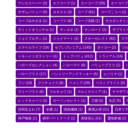
ウジエスーパー
(2)
エフコープ
(1)
エーコープ
(29)
エーコープ
オザムバリュー
(5)
カネスエ
(3)
コープ
(81)
コープこうべ
(1)
コープみやざき
(1)
コープス
(9)
コープ北陸
(1)
サカガミオリ
サミットオリジナル
(1)
サンヨネ
(1)
サンロード
(2)
ザプライ
ジョイフルサン
(1)
ジョイマート
(2)
スターセレクト
(92)
スマ
スマイルライフ
(16)
セブンプレミアム
(145)
タイヨー
(2)
ツ
トキハインダストリー
(1)
トップバリュ
(412)
トライアル
(16)
ハローズセレクション
(4)
ハローデイ
(8)
バリュープラス
(1)
バロープラス
(17)
パントリーアンドラッキー
(5)
ヒバリヤ
(1)
フジ
(19)
フジチョイス
(9)
ベイシア
(29)
ベストプライス
(5)
マミープラス
(6)
マルキョウ
(1)
マルミヤストア
(1)
ヤマザワ
(
レッドキャベツ
(1)
ローソンセレクト
(1)
三徳
(5)
丸広
(5)
信州生まれ
(7)
全農
(1)
情熱価格
(1)
断然お得
(31)
日本リ
神戸物産
(1)
綿半パートナーズ
(1)
美味安心
(51)
選味鮮価
(2)