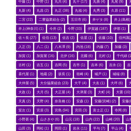
中藤
(1)
中野
(1)
丸共
(4)
丸十
(17)
丸善
(4)
丸尾
(9)
丸新
(4)
丸昌
(2)
丸正
(38)
丸福
(4)
丸秀
(3)
久原
(11)
二宮
(22)
二豊協業組合
(2)
五日市
(6)
井ゲタ
(8)
井上(島根)
井上(神奈川)
(1)
今井
(2)
今野
(33)
伊賀越
(187)
伊那
(1)
佐々長
(27)
佐伯
(13)
佐吉
(2)
佐星
(1)
佐藤
(10)
信州諏
入正
(3)
八二
(1)
八木澤
(9)
内池
(18)
内藤
(7)
加藤
(3)
加賀
(1)
加賀屋
(16)
北伊
(16)
北國
(6)
北村
(1)
千代緑
(1
古村
(1)
吉五
(1)
吉岡
(5)
吉市
(1)
吉本
(6)
吉永
(1)
吉
喜代屋
(1)
地蔵
(2)
坂長
(1)
垣崎
(4)
城戸
(1)
城端
(8)
大仲屋
(5)
大分協業組合
(23)
大千
(4)
大友
(1)
大坪
(6)
大政
(1)
大月
(5)
大正屋
(4)
大津屋
(3)
大町
(4)
大醤
(10)
天真
(2)
天野
(4)
奈良橋
(1)
安森
(1)
安藤(宮崎)
(2)
安藤(
室次
(1)
宮居
(3)
宮島
(94)
宮田
(3)
富士正
(1)
寺岡
(8)
小野甚
(4)
山さきや
(6)
山元
(18)
山内
(22)
山崎
(20)
山
山田
(3)
岡松
(1)
岡田
(1)
岩永
(11)
平与
(7)
平山
(4)