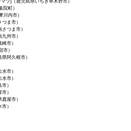
ーマツ]（鹿児島県いちき串木野市）
集院町）
摩川内市）
さつま市）
県南さつま市）
南九州市）
枕崎市）
宿市）
児島県阿久根市）
出水市）
出水市）
島市）
屋市）
県鹿屋市）
水市）