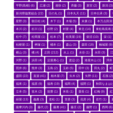
平野(島根)
(6)
広瀬
(2)
扇弥
(2)
斉藤
(3)
新宮
(2)
新潟
(3)
新潟県協業組合
(22)
日の丸
(1)
日本丸天
(11)
日本伝承
(3)
星野
(3)
朝日松
(4)
木下
(1)
木場
(5)
末廣
(1)
本万点田渕
本川
(2)
杉川
(1)
杉野
(2)
村要
(4)
東北
(14)
東松島長寿
(
松中
(7)
松岡屋
(1)
松本
(7)
松美屋
(19)
柴沼
(10)
栄
(1)
桔梗屋
(1)
桝塚
(1)
桶本
(1)
森山
(3)
森田
(18)
楠城屋
(9)
横山
(3)
橘
(4)
正田
(212)
水上
(1)
水谷
(1)
永田
(3)
河野
(1)
浜田
(4)
淀屋勇心
(1)
渡辺
(2)
港屋木山
(1)
澤井
照井
(6)
熊井
(3)
玉島
(2)
玉鈴
(5)
田中
(3)
田丸
(2)
町
盛田
(22)
直源
(41)
相木屋
(7)
矢木
(2)
矢野
(11)
石孫
(2)
福來
(1)
福原
(9)
福寿
(19)
福岡
(4)
福間
(1)
秋田なまは
立本
(5)
笛木
(2)
筑豊
(1)
米長
(1)
粟長
(1)
紅梅
(9)
紅
緑屋
(13)
義農
(3)
老松
(1)
芙蓉
(3)
花房
(4)
若竹
(1)
薩摩川内
(3)
藤代
(2)
藤勇
(41)
藤庄
(2)
藤野
(1)
西岡
(6)