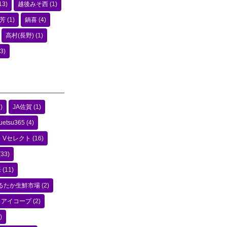
13)
越後みそ西
(1)
芳
(1)
鍋喜
(4)
高村(長野)
(1)
3)
)
JA佐賀
(1)
uetsu365
(4)
Vセレクト
(16)
(33)
味
(11)
るたか生鮮市場
(2)
アイコープ
(2)
)