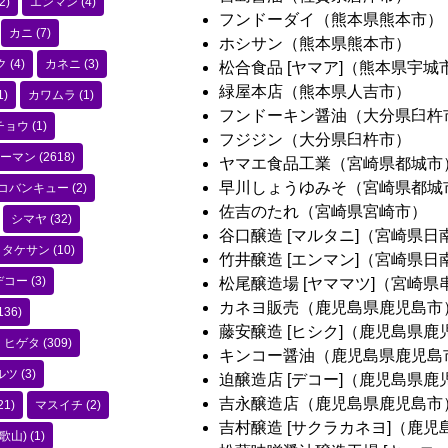
2)
エンマン
(4)
フンドーダイ（熊本県熊本市）
カニ
(7)
ホシサン（熊本県熊本市）
ク
(4)
カネニ
(3)
松合食品 [ヤマア]（熊本県宇城
緑屋本店（熊本県人吉市）
1)
カワムラ
(1)
フンドーキン醤油（大分県臼杵
チョウ
(1)
フジジン（大分県臼杵市）
ーマン
(2618)
ヤマエ食品工業（宮崎県都城市
早川しょうゆみそ（宮崎県都城
コバンキュー
(2)
佐吉のたれ（宮崎県宮崎市）
シマヤ
(32)
谷口醸造 [マルタニ]（宮崎県日
タケサン
(10)
竹井醸造 [エンマン]（宮崎県日
デコー
(3)
松尾醸造場 [ヤママツ]（宮崎県
カネヨ販売（鹿児島県鹿児島市
136)
藤安醸造 [ヒシク]（鹿児島県鹿
ヒゲタ
(309)
キンコー醤油（鹿児島県鹿児島
ルツ
(3)
迫醸造店 [デコー]（鹿児島県鹿
吉永醸造店（鹿児島県鹿児島市
21)
マスイチ
(2)
吉村醸造 [サクラカネヨ]（鹿
歌山)
(1)