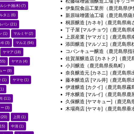
松藤味噌醤油醸造工場 [キッコ
ルシチ(栃木)
(7)
伊集院食品工業所（鹿児島県伊
ルタニ
(6)
新原味噌醤油工場（鹿児島県薩
桐原醸造 [カネキ]（鹿児島県南
ルバン
(21)
丁子屋 [マルチョウ]（鹿児島
ン
(1)
マルミヤ
(2)
上原産業 [ヤマガミ]（鹿児島県
ルヰ
(3)
マルヱ
(94)
添田醸造 [マルソエ]（鹿児島県
コバンキュー醸造（鹿児島県指
ヤマア
(18)
佐賀屋醸造店 [カネトク]（鹿
55)
ヤマカ
(4)
小川醸造（鹿児島県長島町）
ュー
(9)
奈良醸造元 [カネニ]（鹿児島県
藤本醸造店 [マル井]（鹿児島県
タ
(1)
ヤマセ
(1)
伊達醸造 [カクイ]（鹿児島県霧
(1)
坪水醸造 [マルイ]（鹿児島県鹿
モ
(11)
久保醸造 [ヤマキュー]（鹿児島
コー
(3)
木場商店 [ヤマキ]（鹿児島県垂
(20)
上田
(1)
15)
中清
(1)