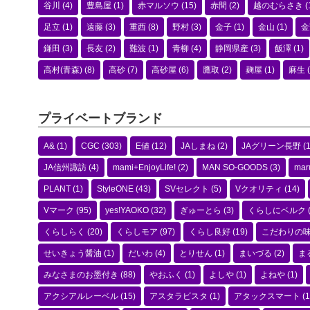
谷川
(4)
豊島屋
(1)
赤マルソウ
(15)
赤間
(2)
越のむらさき
(
足立
(1)
遠藤
(3)
重西
(8)
野村
(3)
金子
(1)
金山
(1)
金
鎌田
(3)
長友
(2)
難波
(1)
青柳
(4)
静岡県産
(3)
飯澤
(1)
高村(青森)
(8)
高砂
(7)
高砂屋
(6)
鷹取
(2)
麹屋
(1)
麻生
(
プライベートブランド
A&
(1)
CGC
(303)
E値
(12)
JAしまね
(2)
JAグリーン長野
(1
JA信州諏訪
(4)
mami+EnjoyLife!
(2)
MAN SO-GOODS
(3)
mar
PLANT
(1)
StyleONE
(43)
SVセレクト
(5)
Vクオリティ
(14)
Vマーク
(95)
yes!YAOKO
(32)
ぎゅーとら
(3)
くらしにベルク
くらしらく
(20)
くらしモア
(97)
くらし良好
(19)
こだわりの
せいきょう醤油
(1)
だいわ
(4)
とりせん
(1)
まいづる
(2)
ま
みなさまのお墨付き
(88)
やおふく
(1)
よしや
(1)
よねや
(1)
アクシアルレーベル
(15)
アスタラビスタ
(1)
アタックスマート
(1