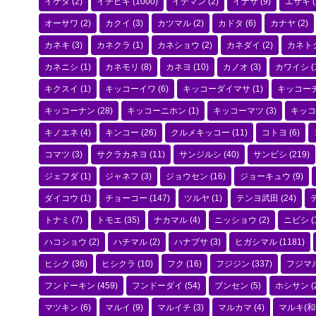
イゲタ
(2)
イチビキ
(1000)
イデマン
(2)
イナサ
(9)
エザキ
(
オーサワ
(2)
カクイ
(3)
カツマル
(2)
カドタ
(6)
カナヤ
(2)
カネキ
(3)
カネクラ
(1)
カネショウ
(2)
カネダイ
(2)
カネト
カネニシ
(1)
カネモリ
(8)
カネヨ
(10)
カノオ
(3)
カワイシ
(
キクスイ
(1)
キッコーイワ
(6)
キッコーダイマサ
(1)
キッコー
キッコーナン
(28)
キッコーニホン
(1)
キッコーマツ
(3)
キッコ
キノエネ
(4)
キンコー
(26)
クルメキッコー
(11)
コトヨ
(6)
コマツ
(3)
サクラカネヨ
(11)
サンジルシ
(40)
サンビシ
(219)
ジェフダ
(1)
ジャネフ
(3)
ジョウセン
(16)
ジョーキュウ
(9)
ダイコウ
(1)
チョーコー
(147)
ツルヤ
(1)
テンヨ武田
(24)
トナミ
(7)
トモエ
(35)
ナカマル
(4)
ニッショウ
(2)
ニビシ
(
ハコショウ
(2)
ハチマル
(2)
ハナブサ
(3)
ヒガシマル
(1181)
ヒシク
(36)
ヒシクラ
(10)
フク
(16)
フジジン
(337)
フジマ
フンドーキン
(459)
フンドーダイ
(54)
ブンセン
(5)
ホシサン
(
マツキン
(6)
マルイ
(9)
マルイチ
(3)
マルカマ
(4)
マルキ(和