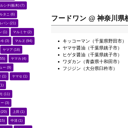
ルシチ(栃木)
(7)
ルタニ
(6)
フードワン @ 神奈川県
ルバン
(21)
ン
(1)
マルミヤ
(2)
キッコーマン（千葉県野田市）
ルヰ
(3)
マルヱ
(94)
ヤマサ醤油（千葉県銚子市）
ヤマア
(18)
ヒゲタ醤油（千葉県銚子市）
55)
ヤマカ
(4)
ワダカン（青森県十和田市）
ュー
(9)
フジジン（大分県臼杵市）
タ
(1)
ヤマセ
(1)
(1)
モ
(11)
コー
(3)
(20)
上田
(1)
15)
中清
(1)