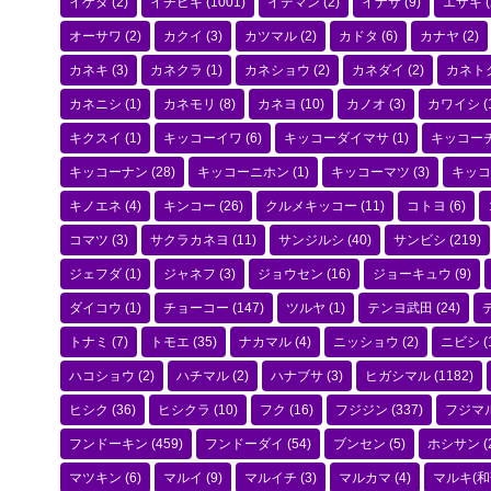
イゲタ
(2)
イチビキ
(1001)
イデマン
(2)
イナサ
(9)
エザキ
(
オーサワ
(2)
カクイ
(3)
カツマル
(2)
カドタ
(6)
カナヤ
(2)
カネキ
(3)
カネクラ
(1)
カネショウ
(2)
カネダイ
(2)
カネト
カネニシ
(1)
カネモリ
(8)
カネヨ
(10)
カノオ
(3)
カワイシ
(
キクスイ
(1)
キッコーイワ
(6)
キッコーダイマサ
(1)
キッコー
キッコーナン
(28)
キッコーニホン
(1)
キッコーマツ
(3)
キッコ
キノエネ
(4)
キンコー
(26)
クルメキッコー
(11)
コトヨ
(6)
コマツ
(3)
サクラカネヨ
(11)
サンジルシ
(40)
サンビシ
(219)
ジェフダ
(1)
ジャネフ
(3)
ジョウセン
(16)
ジョーキュウ
(9)
ダイコウ
(1)
チョーコー
(147)
ツルヤ
(1)
テンヨ武田
(24)
トナミ
(7)
トモエ
(35)
ナカマル
(4)
ニッショウ
(2)
ニビシ
(
ハコショウ
(2)
ハチマル
(2)
ハナブサ
(3)
ヒガシマル
(1182)
ヒシク
(36)
ヒシクラ
(10)
フク
(16)
フジジン
(337)
フジマ
フンドーキン
(459)
フンドーダイ
(54)
ブンセン
(5)
ホシサン
(
マツキン
(6)
マルイ
(9)
マルイチ
(3)
マルカマ
(4)
マルキ(和