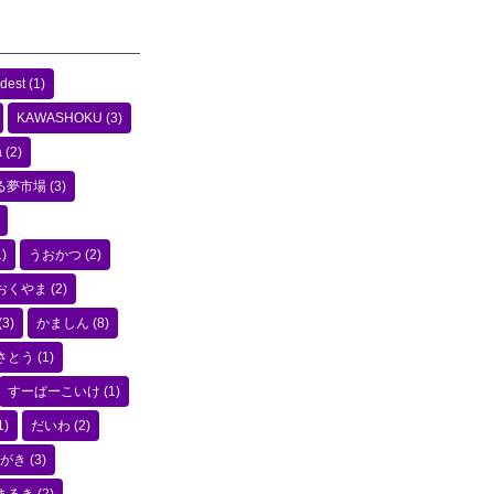
dest
(1)
KAWASHOKU
(3)
a
(2)
る夢市場
(3)
)
うおかつ
(2)
おくやま
(2)
(3)
かましん
(8)
さとう
(1)
すーぱーこいけ
(1)
1)
だいわ
(2)
がき
(3)