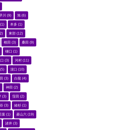
早川
(9)
旭
(6)
(1)
本多
(1)
2)
東部
(12)
根田
(3)
桑田
(9)
樋口
(1)
江口
(3)
河村
(11)
(5)
濵口
(10)
田
(3)
白龍
(4)
神田
(2)
げ
(3)
窪田
(2)
谷
(3)
綾杉
(1)
若葉
(1)
菱山六
(19)
諸井
(3)