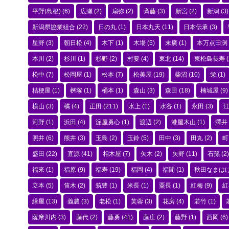
平野(島根)
(6)
広瀬
(2)
扇弥
(2)
斉藤
(3)
新宮
(2)
新潟
(3)
新潟県協業組合
(22)
日の丸
(1)
日本丸天
(11)
日本伝承
(3)
星野
(3)
朝日松
(4)
木下
(1)
木場
(5)
末廣
(1)
本万点田渕
本川
(2)
杉川
(1)
杉野
(2)
村要
(4)
東北
(14)
東松島長寿
(
松中
(7)
松岡屋
(1)
松本
(7)
松美屋
(19)
柴沼
(10)
栄
(1)
桔梗屋
(1)
桝塚
(1)
桶本
(1)
森山
(3)
森田
(18)
楠城屋
(9)
横山
(3)
橘
(4)
正田
(211)
水上
(1)
水谷
(1)
永田
(3)
河野
(1)
浜田
(4)
淀屋勇心
(1)
渡辺
(2)
港屋木山
(1)
澤井
照井
(6)
熊井
(3)
玉島
(2)
玉鈴
(5)
田中
(3)
田丸
(2)
町
盛田
(22)
直源
(41)
相木屋
(7)
矢木
(2)
矢野
(11)
石孫
(2)
福來
(1)
福原
(9)
福寿
(19)
福岡
(4)
福間
(1)
秋田なまは
立本
(5)
笛木
(2)
筑豊
(1)
米長
(1)
粟長
(1)
紅梅
(9)
紅
緑屋
(13)
義農
(3)
老松
(1)
芙蓉
(3)
花房
(4)
若竹
(1)
薩摩川内
(3)
藤代
(2)
藤勇
(41)
藤庄
(2)
藤野
(1)
西岡
(6)