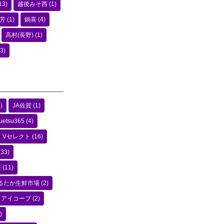
13)
越後みそ西
(1)
芳
(1)
鍋喜
(4)
高村(長野)
(1)
3)
)
JA佐賀
(1)
uetsu365
(4)
Vセレクト
(16)
(33)
味
(11)
るたか生鮮市場
(2)
アイコープ
(2)
)