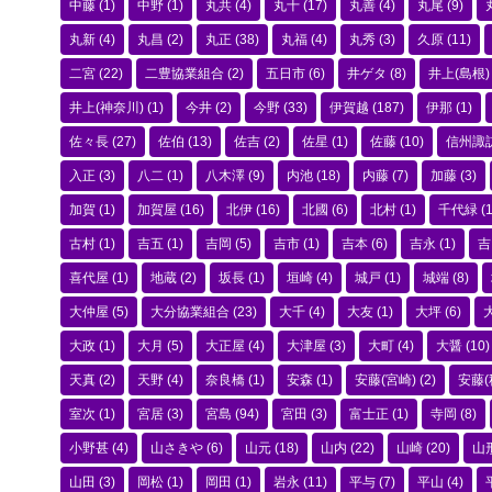
中藤
(1)
中野
(1)
丸共
(4)
丸十
(17)
丸善
(4)
丸尾
(9)
丸新
(4)
丸昌
(2)
丸正
(38)
丸福
(4)
丸秀
(3)
久原
(11)
二宮
(22)
二豊協業組合
(2)
五日市
(6)
井ゲタ
(8)
井上(島根)
井上(神奈川)
(1)
今井
(2)
今野
(33)
伊賀越
(187)
伊那
(1)
佐々長
(27)
佐伯
(13)
佐吉
(2)
佐星
(1)
佐藤
(10)
信州諏
入正
(3)
八二
(1)
八木澤
(9)
内池
(18)
内藤
(7)
加藤
(3)
加賀
(1)
加賀屋
(16)
北伊
(16)
北國
(6)
北村
(1)
千代緑
(1
古村
(1)
吉五
(1)
吉岡
(5)
吉市
(1)
吉本
(6)
吉永
(1)
吉
喜代屋
(1)
地蔵
(2)
坂長
(1)
垣崎
(4)
城戸
(1)
城端
(8)
大仲屋
(5)
大分協業組合
(23)
大千
(4)
大友
(1)
大坪
(6)
大政
(1)
大月
(5)
大正屋
(4)
大津屋
(3)
大町
(4)
大醤
(10)
天真
(2)
天野
(4)
奈良橋
(1)
安森
(1)
安藤(宮崎)
(2)
安藤(
室次
(1)
宮居
(3)
宮島
(94)
宮田
(3)
富士正
(1)
寺岡
(8)
小野甚
(4)
山さきや
(6)
山元
(18)
山内
(22)
山崎
(20)
山
山田
(3)
岡松
(1)
岡田
(1)
岩永
(11)
平与
(7)
平山
(4)