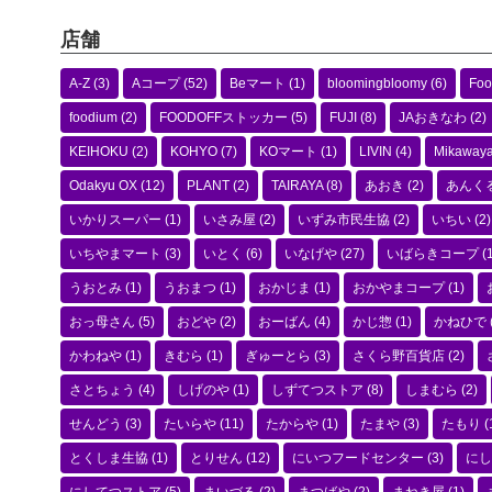
店舗
A-Z
(3)
Aコープ
(52)
Beマート
(1)
bloomingbloomy
(6)
Foo
foodium
(2)
FOODOFFストッカー
(5)
FUJI
(8)
JAおきなわ
(2)
KEIHOKU
(2)
KOHYO
(7)
KOマート
(1)
LIVIN
(4)
Mikaway
Odakyu OX
(12)
PLANT
(2)
TAIRAYA
(8)
あおき
(2)
あんく
いかりスーパー
(1)
いさみ屋
(2)
いずみ市民生協
(2)
いちい
(2)
いちやまマート
(3)
いとく
(6)
いなげや
(27)
いばらきコープ
(1
うおとみ
(1)
うおまつ
(1)
おかじま
(1)
おかやまコープ
(1)
おっ母さん
(5)
おどや
(2)
おーばん
(4)
かじ惣
(1)
かねひで
かわねや
(1)
きむら
(1)
ぎゅーとら
(3)
さくら野百貨店
(2)
さとちょう
(4)
しげのや
(1)
しずてつストア
(8)
しまむら
(2)
せんどう
(3)
たいらや
(11)
たからや
(1)
たまや
(3)
たもり
(
とくしま生協
(1)
とりせん
(12)
にいつフードセンター
(3)
にし