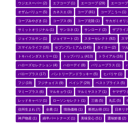
ウジエスーパー
(2)
エフコープ
(1)
エーコープ
(29)
エーコープ
オザムバリュー
(5)
カネスエ
(3)
コープ
(81)
コープこうべ
(1)
コープみやざき
(1)
コープス
(9)
コープ北陸
(1)
サカガミオリ
サミットオリジナル
(1)
サンヨネ
(1)
サンロード
(2)
ザプライ
ジョイフルサン
(1)
ジョイマート
(2)
スターセレクト
(92)
スマ
スマイルライフ
(16)
セブンプレミアム
(145)
タイヨー
(2)
ツ
トキハインダストリー
(1)
トップバリュ
(413)
トライアル
(16)
ハローズセレクション
(4)
ハローデイ
(8)
バリュープラス
(1)
バロープラス
(17)
パントリーアンドラッキー
(5)
ヒバリヤ
(1)
フジ
(19)
フジチョイス
(9)
ベイシア
(29)
ベストプライス
(5)
マミープラス
(6)
マルキョウ
(1)
マルミヤストア
(1)
ヤマザワ
(
レッドキャベツ
(1)
ローソンセレクト
(1)
三徳
(5)
丸広
(5)
信州生まれ
(7)
全農
(1)
情熱価格
(1)
断然お得
(31)
日本リ
神戸物産
(1)
綿半パートナーズ
(1)
美味安心
(51)
選味鮮価
(2)