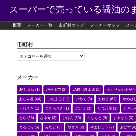
スーパーで売っている醤油の
概要
メーカー一覧
市町村マップ
メーカーマップ
メー
市町村
メーカー
JAしまね
(1)
JA松山市
(2)
JA櫛引農工連
(1)
あぐりんやまがた
あなん谷
(44)
いちまる
(11)
いわて
(8)
かねよ
(61)
かめび
くれさき
(1)
こむらさき
(1)
ごとう
(3)
たつ乃屋
(3)
ときわ
とら
(36)
なるせ
(3)
びはん
(30)
ふじもと
(9)
まるさん
(3)
まるはら
(5)
みなと
(3)
やまき
(2)
やまじょう
(2)
ゑびす
(4