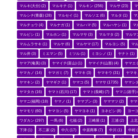
マルキ(大分)
(2)
マルキチ
(1)
マルキン
(256)
マルサ
(23)
マ
マルシチ(青森)
(28)
マルセイ
(1)
マルソエ
(6)
マルタ
(1)
マ
マルチョウ
(4)
マルナガ
(1)
マルハマ
(5)
マルハヤシ
(1)
マ
マルビシ
(1)
マルホン
(1)
マルマサ
(3)
マルマタ
(2)
マルマ
マルムラサキ
(1)
マルヤ
(6)
マルヤマ
(17)
マルヨシ
(5)
マ
マル井
(3)
ミエマン
(5)
ミツル
(1)
ミヨシノ
(1)
ヤナト
(1)
ヤマア(奄美)
(3)
ヤマイチ(富山)
(1)
ヤマイチ(山形)
(4)
ヤマエ
(
ヤマカノ
(14)
ヤマガミ
(7)
ヤマキ
(3)
ヤマキウ
(31)
ヤマキ
ヤマキン
(2)
ヤマギク
(1)
ヤマコ
(5)
ヤマサ
(1735)
ヤマシ
ヤマタカ
(16)
ヤマト(石川)
(17)
ヤマト(長崎)
(7)
ヤマニ(岩手)
ヤマニ(福岡)
(18)
ヤマノ
(1)
ヤマブン
(3)
ヤママツ
(2)
ヤマ
ヤマモリ
(60)
ヤマヨシ
(5)
ヤマヨネ
(1)
ヨネビシ
(8)
ヨー
ワダカン
(297)
一馬
(6)
七福
(2)
三崎屋
(1)
三浦
(2)
上北
下津
(1)
不二家
(2)
中六
(17)
中居商事
(7)
中川
(1)
中村
(