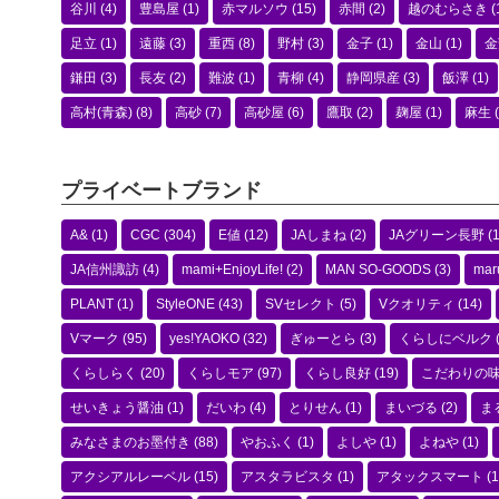
谷川
(4)
豊島屋
(1)
赤マルソウ
(15)
赤間
(2)
越のむらさき
(
足立
(1)
遠藤
(3)
重西
(8)
野村
(3)
金子
(1)
金山
(1)
金
鎌田
(3)
長友
(2)
難波
(1)
青柳
(4)
静岡県産
(3)
飯澤
(1)
高村(青森)
(8)
高砂
(7)
高砂屋
(6)
鷹取
(2)
麹屋
(1)
麻生
(
プライベートブランド
A&
(1)
CGC
(304)
E値
(12)
JAしまね
(2)
JAグリーン長野
(1
JA信州諏訪
(4)
mami+EnjoyLife!
(2)
MAN SO-GOODS
(3)
mar
PLANT
(1)
StyleONE
(43)
SVセレクト
(5)
Vクオリティ
(14)
Vマーク
(95)
yes!YAOKO
(32)
ぎゅーとら
(3)
くらしにベルク
くらしらく
(20)
くらしモア
(97)
くらし良好
(19)
こだわりの
せいきょう醤油
(1)
だいわ
(4)
とりせん
(1)
まいづる
(2)
ま
みなさまのお墨付き
(88)
やおふく
(1)
よしや
(1)
よねや
(1)
アクシアルレーベル
(15)
アスタラビスタ
(1)
アタックスマート
(1