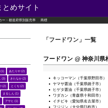
まとめサイト
カー・都道府県別販売率
商標
「
フードワン
」
一覧
フードワン @ 神奈川県
(1)
あたりや
(2)
キッコーマン（千葉県野田市）
し
(3)
きたなか
(2)
ヤマサ醤油（千葉県銚子市）
や
(2)
とくぢ
(2)
ヒゲタ醤油（千葉県銚子市）
まるしん
(1)
ワダカン（青森県十和田市）
イチビキ（愛知県名古屋市）
)
アサヒ
(1)
フジジン（大分県臼杵市）