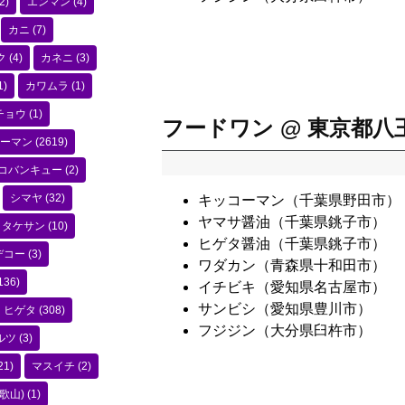
2)
エンマン
(4)
カニ
(7)
ク
(4)
カネニ
(3)
1)
カワムラ
(1)
チョウ
(1)
フードワン @ 東京都八
ーマン
(2619)
コバンキュー
(2)
シマヤ
(32)
キッコーマン（千葉県野田市）
ヤマサ醤油（千葉県銚子市）
タケサン
(10)
ヒゲタ醤油（千葉県銚子市）
デコー
(3)
ワダカン（青森県十和田市）
136)
イチビキ（愛知県名古屋市）
サンビシ（愛知県豊川市）
ヒゲタ
(308)
フジジン（大分県臼杵市）
ルツ
(3)
21)
マスイチ
(2)
歌山)
(1)