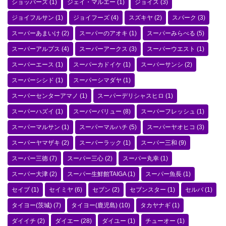
ショッパーズ
(1)
ジェイ・マルエー
(1)
ジョイス
(3)
ジョイフルサン
(1)
ジョイフーズ
(4)
スズキヤ
(2)
スパーク
(3)
スーパーあまいけ
(2)
スーパーのアオキ
(1)
スーパーみらべる
(5)
スーパーアルプス
(4)
スーパーアークス
(3)
スーパーウエスト
(1)
スーパーエース
(1)
スーパーカドイケ
(1)
スーパーサンシ
(2)
スーパーシシド
(1)
スーパーシマダヤ
(1)
スーパーセンターアマノ
(1)
スーパーデリシャスヒロ
(1)
スーパーハズイ
(1)
スーパーバリュー
(8)
スーパーフレッシュ
(1)
スーパーマルサン
(1)
スーパーマルハチ
(5)
スーパーヤオヒコ
(3)
スーパーヤマザキ
(2)
スーパーラック
(1)
スーパー三和
(9)
スーパー三徳
(7)
スーパー三心
(2)
スーパー丸幸
(1)
スーパー大津
(2)
スーパー生鮮館TAIGA
(1)
スーパー魚長
(1)
セイブ
(1)
セイミヤ
(6)
セブン
(2)
セブンスター
(1)
セルバ
(1)
タイヨー(茨城)
(7)
タイヨー(鹿児島)
(10)
タカヤナギ
(1)
ダイイチ
(2)
ダイエー
(28)
ダイユー
(1)
チューオー
(1)