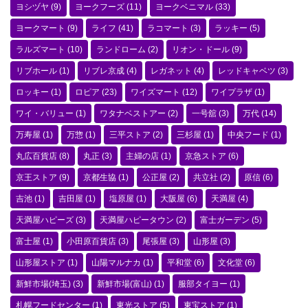
ヨシヅヤ
(9)
ヨークフーズ
(11)
ヨークベニマル
(33)
ヨークマート
(9)
ライフ
(41)
ラコマート
(3)
ラッキー
(5)
ラルズマート
(10)
ランドローム
(2)
リオン・ドール
(9)
リブホール
(1)
リブレ京成
(4)
レガネット
(4)
レッドキャベツ
(3)
ロッキー
(1)
ロピア
(23)
ワイズマート
(12)
ワイプラザ
(1)
ワイ・バリュー
(1)
ワタナベストアー
(2)
一号舘
(3)
万代
(14)
万寿屋
(1)
万惣
(1)
三平ストア
(2)
三杉屋
(1)
中央フード
(1)
丸広百貨店
(8)
丸正
(3)
主婦の店
(1)
京急ストア
(6)
京王ストア
(9)
京都生協
(1)
公正屋
(2)
共立社
(2)
原信
(6)
吉池
(1)
吉田屋
(1)
塩原屋
(1)
大阪屋
(6)
天満屋
(4)
天満屋ハピーズ
(3)
天満屋ハピータウン
(2)
富士ガーデン
(5)
富士屋
(1)
小田原百貨店
(3)
尾張屋
(3)
山形屋
(3)
山形屋ストア
(1)
山陽マルナカ
(1)
平和堂
(6)
文化堂
(6)
新鮮市場(埼玉)
(3)
新鮮市場(富山)
(1)
服部タイヨー
(1)
札幌フードセンター
(1)
東光ストア
(5)
東宝ストア
(1)