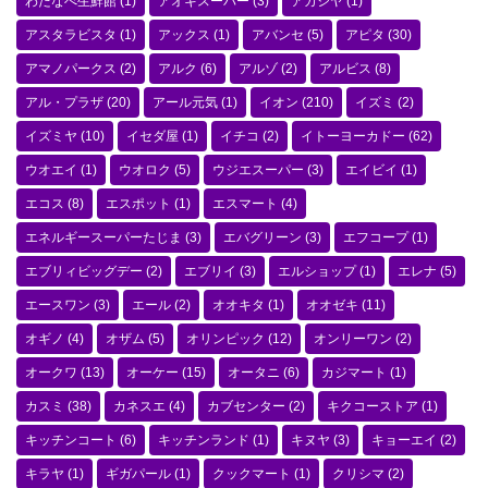
わたなべ生鮮館
(1)
アオキスーパー
(3)
アカシヤ
(1)
アスタラビスタ
(1)
アックス
(1)
アバンセ
(5)
アピタ
(30)
アマノパークス
(2)
アルク
(6)
アルゾ
(2)
アルビス
(8)
アル・プラザ
(20)
アール元気
(1)
イオン
(210)
イズミ
(2)
イズミヤ
(10)
イセダ屋
(1)
イチコ
(2)
イトーヨーカドー
(62)
ウオエイ
(1)
ウオロク
(5)
ウジエスーパー
(3)
エイビイ
(1)
エコス
(8)
エスポット
(1)
エスマート
(4)
エネルギースーパーたじま
(3)
エバグリーン
(3)
エフコープ
(1)
エブリィビッグデー
(2)
エブリイ
(3)
エルショップ
(1)
エレナ
(5)
エースワン
(3)
エール
(2)
オオキタ
(1)
オオゼキ
(11)
オギノ
(4)
オザム
(5)
オリンピック
(12)
オンリーワン
(2)
オークワ
(13)
オーケー
(15)
オータニ
(6)
カジマート
(1)
カスミ
(38)
カネスエ
(4)
カブセンター
(2)
キクコーストア
(1)
キッチンコート
(6)
キッチンランド
(1)
キヌヤ
(3)
キョーエイ
(2)
キラヤ
(1)
ギガパール
(1)
クックマート
(1)
クリシマ
(2)