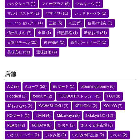
ホックシェフ
(1)
マミープラス
(6)
マルキョウ
(1)
マルミヤストア
(1)
ヤマザワ
(11)
レッドキャベツ
(1)
ローソンセレクト
(1)
三徳
(5)
丸広
(5)
信州の信友
(1)
信州生まれ
(7)
全農
(1)
情熱価格
(1)
断然お得
(31)
日本リテール
(21)
神戸物産
(1)
綿半パートナーズ
(1)
美味安心
(51)
選味鮮価
(2)
店舗
A-Z
(3)
Aコープ
(52)
Beマート
(1)
bloomingbloomy
(6)
Foodest
(1)
foodium
(2)
FOODOFFストッカー
(5)
FUJI
(8)
JAおきなわ
(2)
KAWASHOKU
(3)
KEIHOKU
(2)
KOHYO
(7)
KOマート
(1)
LIVIN
(4)
Mikawaya
(2)
Odakyu OX
(12)
PLANT
(2)
TAIRAYA
(8)
あおき
(2)
あんくる夢市場
(3)
いかりスーパー
(1)
いさみ屋
(2)
いずみ市民生協
(2)
いちい
(2)