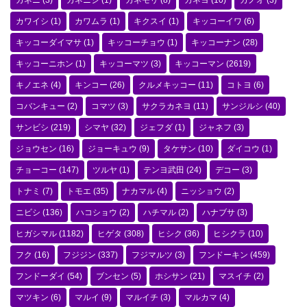
カネニ
(3)
カネニシ
(1)
カネモリ
(8)
カネヨ
(10)
カノオ
(3)
カワイシ
(1)
カワムラ
(1)
キクスイ
(1)
キッコーイワ
(6)
キッコーダイマサ
(1)
キッコーチョウ
(1)
キッコーナン
(28)
キッコーニホン
(1)
キッコーマツ
(3)
キッコーマン
(2619)
キノエネ
(4)
キンコー
(26)
クルメキッコー
(11)
コトヨ
(6)
コバンキュー
(2)
コマツ
(3)
サクラカネヨ
(11)
サンジルシ
(40)
サンビシ
(219)
シマヤ
(32)
ジェフダ
(1)
ジャネフ
(3)
ジョウセン
(16)
ジョーキュウ
(9)
タケサン
(10)
ダイコウ
(1)
チョーコー
(147)
ツルヤ
(1)
テンヨ武田
(24)
デコー
(3)
トナミ
(7)
トモエ
(35)
ナカマル
(4)
ニッショウ
(2)
ニビシ
(136)
ハコショウ
(2)
ハチマル
(2)
ハナブサ
(3)
ヒガシマル
(1182)
ヒゲタ
(308)
ヒシク
(36)
ヒシクラ
(10)
フク
(16)
フジジン
(337)
フジマルツ
(3)
フンドーキン
(459)
フンドーダイ
(54)
ブンセン
(5)
ホシサン
(21)
マスイチ
(2)
マツキン
(6)
マルイ
(9)
マルイチ
(3)
マルカマ
(4)