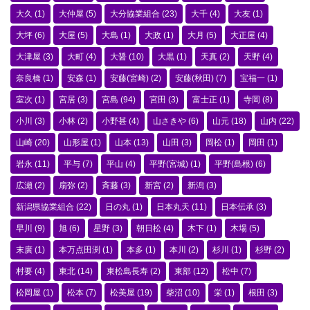
大久
(1)
大仲屋
(5)
大分協業組合
(23)
大千
(4)
大友
(1)
大坪
(6)
大屋
(5)
大島
(1)
大政
(1)
大月
(5)
大正屋
(4)
大津屋
(3)
大町
(4)
大醤
(10)
大黒
(1)
天真
(2)
天野
(4)
奈良橋
(1)
安森
(1)
安藤(宮崎)
(2)
安藤(秋田)
(7)
宝福一
(1)
室次
(1)
宮居
(3)
宮島
(94)
宮田
(3)
富士正
(1)
寺岡
(8)
小川
(3)
小林
(2)
小野甚
(4)
山さきや
(6)
山元
(18)
山内
(22)
山崎
(20)
山形屋
(1)
山本
(13)
山田
(3)
岡松
(1)
岡田
(1)
岩永
(11)
平与
(7)
平山
(4)
平野(宮城)
(1)
平野(島根)
(6)
広瀬
(2)
扇弥
(2)
斉藤
(3)
新宮
(2)
新潟
(3)
新潟県協業組合
(22)
日の丸
(1)
日本丸天
(11)
日本伝承
(3)
早川
(9)
旭
(6)
星野
(3)
朝日松
(4)
木下
(1)
木場
(5)
末廣
(1)
本万点田渕
(1)
本多
(1)
本川
(2)
杉川
(1)
杉野
(2)
村要
(4)
東北
(14)
東松島長寿
(2)
東部
(12)
松中
(7)
松岡屋
(1)
松本
(7)
松美屋
(19)
柴沼
(10)
栄
(1)
根田
(3)