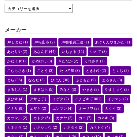
メーカー
JAしまね
(1)
JA松山市
(2)
JA櫛引農工連
(1)
あぐりんやまがた
(1)
あたりや
(2)
あなん谷
(44)
いちまる
(11)
いわて
(8)
かねよ
(61)
かめびし
(3)
きたなか
(2)
くれさき
(1)
こむらさき
(1)
ごとう
(3)
たつ乃屋
(3)
ときわや
(2)
とくぢ
(2)
とら
(36)
なるせ
(3)
びはん
(30)
ふじもと
(9)
まるさん
(3)
まるしん
(1)
まるはら
(5)
みなと
(3)
やまき
(2)
やまじょう
(2)
ゑびす
(4)
アサヒ
(1)
イゲタ
(2)
イチビキ
(1001)
イデマン
(2)
イナサ
(9)
エザキ
(2)
エンマン
(4)
オーサワ
(2)
カクイ
(3)
カツマル
(2)
カドタ
(6)
カナヤ
(2)
カニ
(7)
カネキ
(3)
カネクラ
(1)
カネショウ
(2)
カネダイ
(2)
カネトク
(4)