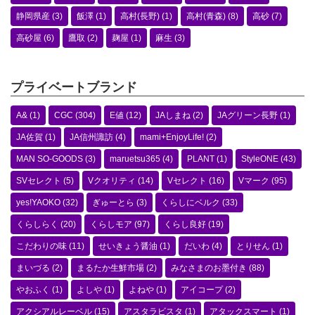
静岡県産
(3)
飯澤
(1)
高村(長野)
(1)
高村(青森)
(8)
高砂
(7)
高砂屋
(6)
鷹取
(2)
麹屋
(1)
麻生
(3)
プライベートブランド
A&
(1)
CGC
(304)
E値
(12)
JAしまね
(2)
JAグリーン長野
(1)
JA佐賀
(1)
JA信州諏訪
(4)
mami+EnjoyLife!
(2)
MAN SO-GOODS
(3)
maruetsu365
(4)
PLANT
(1)
StyleONE
(43)
SVセレクト
(5)
Vクオリティ
(14)
Vセレクト
(16)
Vマーク
(95)
yes!YAOKO
(32)
ぎゅーとら
(3)
くらしにベルク
(33)
くらしらく
(20)
くらしモア
(97)
くらし良好
(19)
こだわりの味
(11)
せいきょう醤油
(1)
だいわ
(4)
とりせん
(1)
まいづる
(2)
まるたか生鮮市場
(2)
みなさまのお墨付き
(88)
やおふく
(1)
よしや
(1)
よねや
(1)
アイコープ
(2)
アクシアルレーベル
(15)
アスタラビスタ
(1)
アタックスマート
(1)