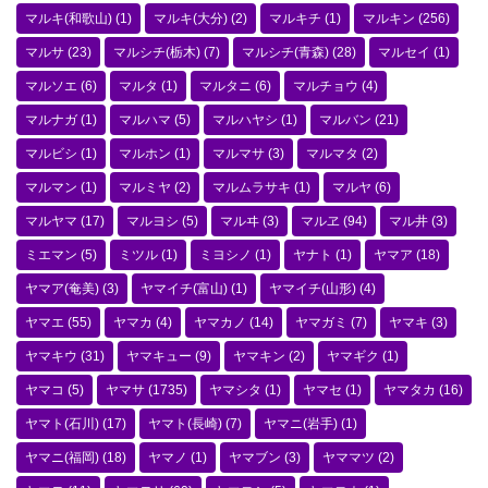
マルキ(和歌山)
(1)
マルキ(大分)
(2)
マルキチ
(1)
マルキン
(256)
マルサ
(23)
マルシチ(栃木)
(7)
マルシチ(青森)
(28)
マルセイ
(1)
マルソエ
(6)
マルタ
(1)
マルタニ
(6)
マルチョウ
(4)
マルナガ
(1)
マルハマ
(5)
マルハヤシ
(1)
マルバン
(21)
マルビシ
(1)
マルホン
(1)
マルマサ
(3)
マルマタ
(2)
マルマン
(1)
マルミヤ
(2)
マルムラサキ
(1)
マルヤ
(6)
マルヤマ
(17)
マルヨシ
(5)
マルヰ
(3)
マルヱ
(94)
マル井
(3)
ミエマン
(5)
ミツル
(1)
ミヨシノ
(1)
ヤナト
(1)
ヤマア
(18)
ヤマア(奄美)
(3)
ヤマイチ(富山)
(1)
ヤマイチ(山形)
(4)
ヤマエ
(55)
ヤマカ
(4)
ヤマカノ
(14)
ヤマガミ
(7)
ヤマキ
(3)
ヤマキウ
(31)
ヤマキュー
(9)
ヤマキン
(2)
ヤマギク
(1)
ヤマコ
(5)
ヤマサ
(1735)
ヤマシタ
(1)
ヤマセ
(1)
ヤマタカ
(16)
ヤマト(石川)
(17)
ヤマト(長崎)
(7)
ヤマニ(岩手)
(1)
ヤマニ(福岡)
(18)
ヤマノ
(1)
ヤマブン
(3)
ヤママツ
(2)