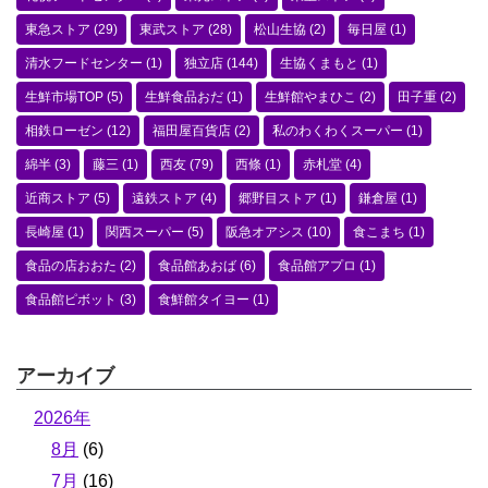
東急ストア
(29)
東武ストア
(28)
松山生協
(2)
毎日屋
(1)
清水フードセンター
(1)
独立店
(144)
生協くまもと
(1)
生鮮市場TOP
(5)
生鮮食品おだ
(1)
生鮮館やまひこ
(2)
田子重
(2)
相鉄ローゼン
(12)
福田屋百貨店
(2)
私のわくわくスーパー
(1)
綿半
(3)
藤三
(1)
西友
(79)
西條
(1)
赤札堂
(4)
近商ストア
(5)
遠鉄ストア
(4)
郷野目ストア
(1)
鎌倉屋
(1)
長崎屋
(1)
関西スーパー
(5)
阪急オアシス
(10)
食こまち
(1)
食品の店おおた
(2)
食品館あおば
(6)
食品館アプロ
(1)
食品館ピボット
(3)
食鮮館タイヨー
(1)
アーカイブ
2026年
8月
(6)
7月
(16)