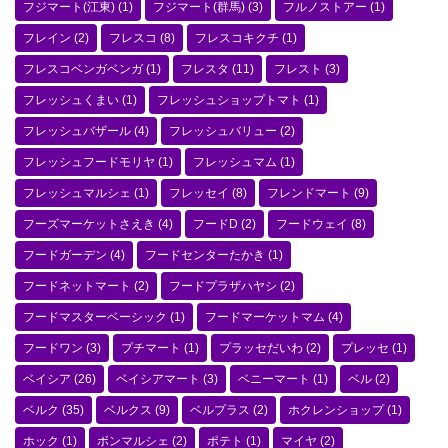
フジマート(江東)
(1)
フジマート(群馬)
(3)
フルノストアー
(1)
フレイン
(2)
フレスコ
(8)
フレスコキクチ
(1)
フレスコベンガベンガ
(1)
フレスタ
(11)
フレスト
(3)
フレッシュくまい
(1)
フレッシュショップトマト
(1)
フレッシュバザール
(4)
フレッシュバリュー
(2)
フレッシュフードモリヤ
(1)
フレッシュマム
(1)
フレッシュマルシェ
(1)
フレッセイ
(8)
フレンドマート
(9)
フーズマーケットさえき
(4)
フードD
(2)
フードウェイ
(8)
フードガーデン
(4)
フードセンターたかき
(1)
フードネットマート
(2)
フードプラザハヤシ
(2)
フードマスターベーシック
(1)
フードマーケットマム
(4)
フードワン
(3)
プチマート
(1)
プラッセだいわ
(2)
プレッセ
(1)
ベイシア
(26)
ベイシアマート
(3)
ベニーマート
(1)
ベル
(2)
ベルク
(35)
ベルクス
(9)
ベルプラス
(2)
ホクレンショップ
(1)
ホック
(1)
ボンマルシェ
(2)
ポテト
(1)
マイヤ
(2)