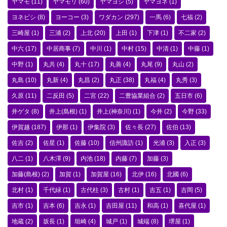
ヤマモ
(11)
ヤマモリ
(60)
ヤマヨシ
(5)
ヤマヨネ
(1)
ヨネビシ
(8)
ヨーコー
(3)
ワダカン
(297)
一馬
(6)
七福
(2)
三崎屋
(1)
三浦
(2)
上北
(20)
上田
(1)
下津
(1)
不二家
(2)
中六
(17)
中居商事
(7)
中川
(1)
中村
(15)
中清
(1)
中藤
(1)
中野
(1)
丸共
(4)
丸十
(17)
丸善
(4)
丸尾
(9)
丸山
(2)
丸島
(10)
丸新
(4)
丸昌
(2)
丸正
(38)
丸福
(4)
丸秀
(3)
久原
(11)
二反田
(5)
二宮
(22)
二豊協業組合
(2)
五日市
(6)
井ゲタ
(8)
井上(島根)
(1)
井上(神奈川)
(1)
今井
(2)
今野
(33)
伊賀越
(187)
伊那
(1)
伊集院
(3)
佐々長
(27)
佐伯
(13)
佐吉
(2)
佐星
(1)
佐藤
(10)
信州諏訪
(1)
光浦
(3)
入正
(3)
八二
(1)
八木澤
(9)
内池
(18)
内藤
(7)
加藤
(3)
加藤(島根)
(2)
加賀
(1)
加賀屋
(16)
北伊
(16)
北國
(6)
北村
(1)
千代緑
(1)
古代柱
(3)
古村
(1)
吉五
(1)
吉岡
(5)
吉市
(1)
吉本
(6)
吉永
(1)
吉田屋
(11)
和高
(1)
喜代屋
(1)
地蔵
(2)
坂長
(1)
垣崎
(4)
城戸
(1)
城端
(8)
堺屋
(1)