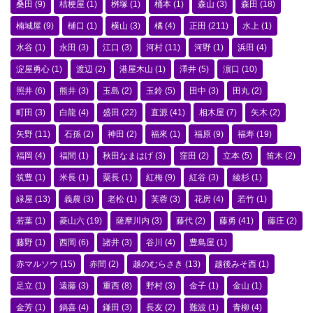
桑田
(9)
桔梗屋
(1)
桝塚
(1)
桶本
(1)
森山
(3)
森田
(18)
楠城屋
(9)
樋口
(1)
横山
(3)
橘
(4)
正田
(211)
水上
(1)
水谷
(1)
永田
(3)
江口
(3)
河村
(11)
河野
(1)
浜田
(4)
淀屋勇心
(1)
渡辺
(2)
港屋木山
(1)
澤井
(5)
濵口
(10)
照井
(6)
熊井
(3)
玉島
(2)
玉鈴
(5)
田中
(3)
田丸
(2)
町田
(3)
白龍
(4)
盛田
(22)
直源
(41)
相木屋
(7)
矢木
(2)
矢野
(11)
石孫
(2)
神田
(2)
福來
(1)
福原
(9)
福寿
(19)
福岡
(4)
福間
(1)
秋田なまはげ
(3)
窪田
(2)
立本
(5)
笛木
(2)
筑豊
(1)
米長
(1)
粟長
(1)
紅梅
(9)
紅谷
(3)
綾杉
(1)
緑屋
(13)
義農
(3)
老松
(1)
芙蓉
(3)
花房
(4)
若竹
(1)
若葉
(1)
菱山六
(19)
薩摩川内
(3)
藤代
(2)
藤勇
(41)
藤庄
(2)
藤野
(1)
西岡
(6)
諸井
(3)
谷川
(4)
豊島屋
(1)
赤マルソウ
(15)
赤間
(2)
越のむらさき
(13)
越後みそ西
(1)
足立
(1)
遠藤
(3)
重西
(8)
野村
(3)
金子
(1)
金山
(1)
金芳
(1)
鍋喜
(4)
鎌田
(3)
長友
(2)
難波
(1)
青柳
(4)