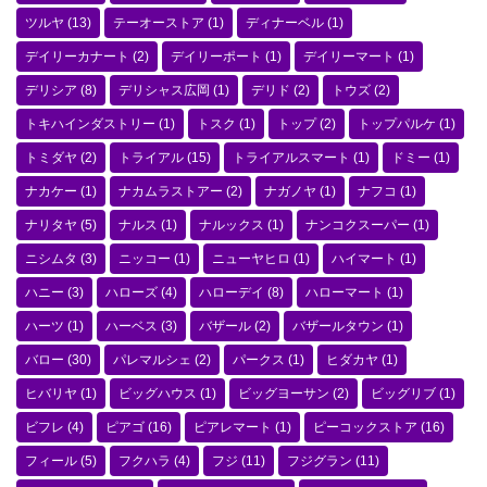
ツルヤ
(13)
テーオーストア
(1)
ディナーベル
(1)
デイリーカナート
(2)
デイリーポート
(1)
デイリーマート
(1)
デリシア
(8)
デリシャス広岡
(1)
デリド
(2)
トウズ
(2)
トキハインダストリー
(1)
トスク
(1)
トップ
(2)
トップパルケ
(1)
トミダヤ
(2)
トライアル
(15)
トライアルスマート
(1)
ドミー
(1)
ナカケー
(1)
ナカムラストアー
(2)
ナガノヤ
(1)
ナフコ
(1)
ナリタヤ
(5)
ナルス
(1)
ナルックス
(1)
ナンコクスーパー
(1)
ニシムタ
(3)
ニッコー
(1)
ニューヤヒロ
(1)
ハイマート
(1)
ハニー
(3)
ハローズ
(4)
ハローデイ
(8)
ハローマート
(1)
ハーツ
(1)
ハーベス
(3)
バザール
(2)
バザールタウン
(1)
バロー
(30)
パレマルシェ
(2)
パークス
(1)
ヒダカヤ
(1)
ヒバリヤ
(1)
ビッグハウス
(1)
ビッグヨーサン
(2)
ビッグリブ
(1)
ビフレ
(4)
ピアゴ
(16)
ピアレマート
(1)
ピーコックストア
(16)
フィール
(5)
フクハラ
(4)
フジ
(11)
フジグラン
(11)