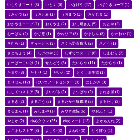
いちやまマート
(3)
いとく
(6)
いなげや
(27)
いばらきコープ
(1)
うおかつ
(2)
うおとみ
(1)
うおまつ
(1)
おかじま
(1)
おかやまコープ
(1)
おくやま
(2)
おっ母さん
(5)
おどや
(2)
おーばん
(4)
かじ惣
(1)
かねひで
(3)
かましん
(8)
かわねや
(1)
きむら
(1)
ぎゅーとら
(3)
さくら野百貨店
(2)
さとう
(1)
さとちょう
(4)
しげのや
(1)
しずてつストア
(8)
しまむら
(2)
すーぱーこいけ
(1)
せんどう
(3)
たいらや
(11)
たからや
(1)
たまや
(3)
たもり
(1)
だいわ
(2)
とくしま生協
(1)
とりせん
(12)
にいつフードセンター
(3)
にしがき
(3)
にしてつストア
(5)
まいづる
(2)
まつばや
(2)
まねき屋
(1)
まるき
(2)
まるごう
(2)
まるたか生鮮市場
(2)
まるたけ
(2)
まるまん
(1)
みしまや
(1)
みやぎ生協
(6)
やおふく
(1)
やまか
(2)
ゆめタウン
(25)
ゆめマート
(13)
よかもんね
(2)
よこまちストア
(3)
よしや
(3)
よねや
(3)
りうぼう
(1)