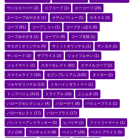
ウジエスーパー
(2)
エフコープ
(1)
エーコープ
(29)
エーコープみやざき
(1)
オザムバリュー
(5)
カネスエ
(3)
コープ
(81)
コープこうべ
(1)
コープさっぽろ
(5)
コープみやざき
(1)
コープス
(9)
コープ北陸
(1)
サカガミオリジナル
(5)
サミットオリジナル
(1)
サンヨネ
(1)
サンロード
(2)
ザプライス
(3)
ジョイフルサン
(1)
ジョイマート
(2)
スターセレクト
(92)
スマイルコープ
(2)
スマイルライフ
(16)
セブンプレミアム
(145)
タイヨー
(2)
ツルヤオリジナル
(13)
トキハインダストリー
(1)
トップバリュ
(413)
トライアル
(16)
ニシムタ
(3)
ハローズセレクション
(4)
ハローデイ
(8)
バリュープラス
(1)
バローセレクト
(17)
バロープラス
(17)
パントリーアンドラッキー
(5)
ヒバリヤ
(1)
ファミリーマート
(1)
フジ
(19)
フジチョイス
(9)
ベイシア
(29)
ベストプライス
(5)