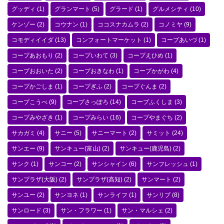
グッディ
(1)
グランマート
(5)
グラード
(1)
グルメシティ
(10)
ケンゾー
(2)
コウナン
(1)
ココスナカムラ
(2)
コノミヤ
(9)
コモディイイダ
(13)
コンフォートマーケット
(1)
コープあいづ
(1)
コープあおもり
(2)
コープいわて
(3)
コープえひめ
(1)
コープおおいた
(2)
コープおきなわ
(1)
コープかがわ
(4)
コープかごしま
(1)
コープぎふ
(2)
コープぐんま
(2)
コープこうべ
(9)
コープさっぽろ
(14)
コープふくしま
(3)
コープみやざき
(1)
コープみらい
(16)
コープやまぐち
(2)
サカガミ
(4)
サニー
(5)
サニーマート
(2)
サミット
(24)
サンエー
(9)
サンキュー(富山)
(2)
サンキュー(鹿児島)
(2)
サンク
(1)
サンコー
(2)
サンシャイン
(6)
サンフレッシュ
(1)
サンプラザ(大阪)
(2)
サンプラザ(高知)
(2)
サンマート
(2)
サンユー
(2)
サンヨネ
(1)
サンライフ
(1)
サンリブ
(8)
サンロード
(3)
サン・フラワー
(1)
サン・マルシェ
(2)