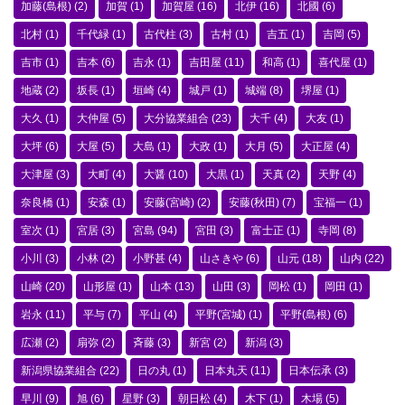
加藤(島根)
(2)
加賀
(1)
加賀屋
(16)
北伊
(16)
北國
(6)
北村
(1)
千代緑
(1)
古代柱
(3)
古村
(1)
吉五
(1)
吉岡
(5)
吉市
(1)
吉本
(6)
吉永
(1)
吉田屋
(11)
和高
(1)
喜代屋
(1)
地蔵
(2)
坂長
(1)
垣崎
(4)
城戸
(1)
城端
(8)
堺屋
(1)
大久
(1)
大仲屋
(5)
大分協業組合
(23)
大千
(4)
大友
(1)
大坪
(6)
大屋
(5)
大島
(1)
大政
(1)
大月
(5)
大正屋
(4)
大津屋
(3)
大町
(4)
大醤
(10)
大黒
(1)
天真
(2)
天野
(4)
奈良橋
(1)
安森
(1)
安藤(宮崎)
(2)
安藤(秋田)
(7)
宝福一
(1)
室次
(1)
宮居
(3)
宮島
(94)
宮田
(3)
富士正
(1)
寺岡
(8)
小川
(3)
小林
(2)
小野甚
(4)
山さきや
(6)
山元
(18)
山内
(22)
山崎
(20)
山形屋
(1)
山本
(13)
山田
(3)
岡松
(1)
岡田
(1)
岩永
(11)
平与
(7)
平山
(4)
平野(宮城)
(1)
平野(島根)
(6)
広瀬
(2)
扇弥
(2)
斉藤
(3)
新宮
(2)
新潟
(3)
新潟県協業組合
(22)
日の丸
(1)
日本丸天
(11)
日本伝承
(3)
早川
(9)
旭
(6)
星野
(3)
朝日松
(4)
木下
(1)
木場
(5)