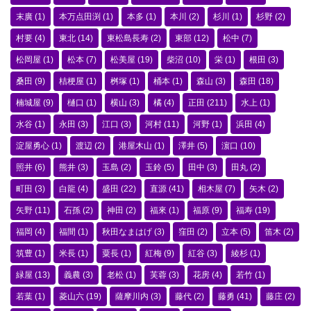
末廣
(1)
本万点田渕
(1)
本多
(1)
本川
(2)
杉川
(1)
杉野
(2)
村要
(4)
東北
(14)
東松島長寿
(2)
東部
(12)
松中
(7)
松岡屋
(1)
松本
(7)
松美屋
(19)
柴沼
(10)
栄
(1)
根田
(3)
桑田
(9)
桔梗屋
(1)
桝塚
(1)
桶本
(1)
森山
(3)
森田
(18)
楠城屋
(9)
樋口
(1)
横山
(3)
橘
(4)
正田
(211)
水上
(1)
水谷
(1)
永田
(3)
江口
(3)
河村
(11)
河野
(1)
浜田
(4)
淀屋勇心
(1)
渡辺
(2)
港屋木山
(1)
澤井
(5)
濵口
(10)
照井
(6)
熊井
(3)
玉島
(2)
玉鈴
(5)
田中
(3)
田丸
(2)
町田
(3)
白龍
(4)
盛田
(22)
直源
(41)
相木屋
(7)
矢木
(2)
矢野
(11)
石孫
(2)
神田
(2)
福來
(1)
福原
(9)
福寿
(19)
福岡
(4)
福間
(1)
秋田なまはげ
(3)
窪田
(2)
立本
(5)
笛木
(2)
筑豊
(1)
米長
(1)
粟長
(1)
紅梅
(9)
紅谷
(3)
綾杉
(1)
緑屋
(13)
義農
(3)
老松
(1)
芙蓉
(3)
花房
(4)
若竹
(1)
若葉
(1)
菱山六
(19)
薩摩川内
(3)
藤代
(2)
藤勇
(41)
藤庄
(2)