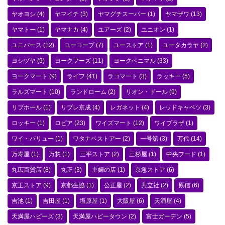
ヤオヨシ
(4)
ヤマイチ
(3)
ヤマグチスーパー
(1)
ヤマザワ
(13)
ヤマトー
(1)
ヤマナカ
(4)
ユアーズ
(2)
ユニオン
(1)
ユニバース
(12)
ユーコープ
(7)
ユーストア
(1)
ユータカラヤ
(2)
ヨシヅヤ
(9)
ヨークフーズ
(11)
ヨークベニマル
(33)
ヨークマート
(9)
ライフ
(41)
ラコマート
(3)
ラッキー
(5)
ラルズマート
(10)
ランドローム
(2)
リオン・ドール
(9)
リブホール
(1)
リブレ京成
(4)
レガネット
(4)
レッドキャベツ
(3)
ロッキー
(1)
ロピア
(23)
ワイズマート
(12)
ワイプラザ
(1)
ワイ・バリュー
(1)
ワタナベストアー
(2)
一号舘
(3)
万代
(14)
万寿屋
(1)
万惣
(1)
三平ストア
(2)
三杉屋
(1)
中央フード
(1)
丸広百貨店
(8)
丸正
(3)
主婦の店
(1)
京急ストア
(6)
京王ストア
(9)
京都生協
(1)
公正屋
(2)
共立社
(2)
原信
(6)
吉池
(1)
吉田屋
(1)
塩原屋
(1)
大阪屋
(6)
天満屋
(4)
天満屋ハピーズ
(3)
天満屋ハピータウン
(2)
富士ガーデン
(5)