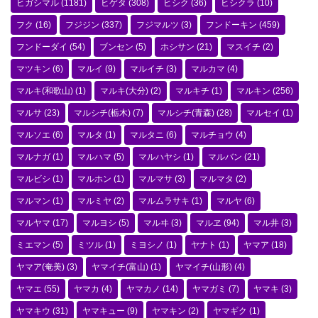
ヒガシマル
(1181)
ヒゲタ
(308)
ヒシク
(36)
ヒシクラ
(10)
フク
(16)
フジジン
(337)
フジマルツ
(3)
フンドーキン
(459)
フンドーダイ
(54)
ブンセン
(5)
ホシサン
(21)
マスイチ
(2)
マツキン
(6)
マルイ
(9)
マルイチ
(3)
マルカマ
(4)
マルキ(和歌山)
(1)
マルキ(大分)
(2)
マルキチ
(1)
マルキン
(256)
マルサ
(23)
マルシチ(栃木)
(7)
マルシチ(青森)
(28)
マルセイ
(1)
マルソエ
(6)
マルタ
(1)
マルタニ
(6)
マルチョウ
(4)
マルナガ
(1)
マルハマ
(5)
マルハヤシ
(1)
マルバン
(21)
マルビシ
(1)
マルホン
(1)
マルマサ
(3)
マルマタ
(2)
マルマン
(1)
マルミヤ
(2)
マルムラサキ
(1)
マルヤ
(6)
マルヤマ
(17)
マルヨシ
(5)
マルヰ
(3)
マルヱ
(94)
マル井
(3)
ミエマン
(5)
ミツル
(1)
ミヨシノ
(1)
ヤナト
(1)
ヤマア
(18)
ヤマア(奄美)
(3)
ヤマイチ(富山)
(1)
ヤマイチ(山形)
(4)
ヤマエ
(55)
ヤマカ
(4)
ヤマカノ
(14)
ヤマガミ
(7)
ヤマキ
(3)
ヤマキウ
(31)
ヤマキュー
(9)
ヤマキン
(2)
ヤマギク
(1)