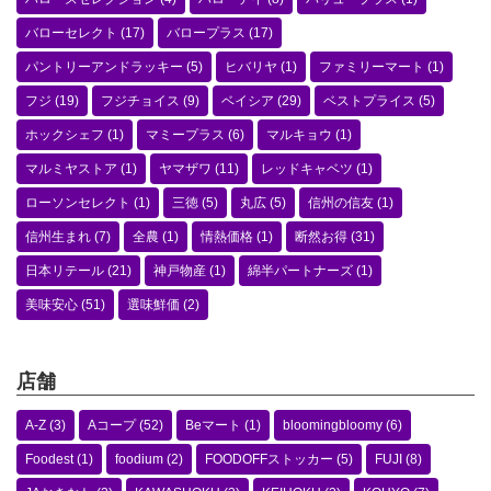
バローセレクト
(17)
バロープラス
(17)
パントリーアンドラッキー
(5)
ヒバリヤ
(1)
ファミリーマート
(1)
フジ
(19)
フジチョイス
(9)
ベイシア
(29)
ベストプライス
(5)
ホックシェフ
(1)
マミープラス
(6)
マルキョウ
(1)
マルミヤストア
(1)
ヤマザワ
(11)
レッドキャベツ
(1)
ローソンセレクト
(1)
三徳
(5)
丸広
(5)
信州の信友
(1)
信州生まれ
(7)
全農
(1)
情熱価格
(1)
断然お得
(31)
日本リテール
(21)
神戸物産
(1)
綿半パートナーズ
(1)
美味安心
(51)
選味鮮価
(2)
店舗
A-Z
(3)
Aコープ
(52)
Beマート
(1)
bloomingbloomy
(6)
Foodest
(1)
foodium
(2)
FOODOFFストッカー
(5)
FUJI
(8)