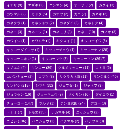
イナサ
(9)
エザキ
(2)
エンマン
(4)
オーサワ
(2)
カクイ
(3)
カツマル
(2)
カドタ
(6)
カナヤ
(2)
カニ
(7)
カネキ
(3)
カネクラ
(1)
カネショウ
(2)
カネダイ
(2)
カネトク
(4)
カネニ
(3)
カネニシ
(1)
カネモリ
(8)
カネヨ
(10)
カノオ
(3)
カワイシ
(1)
カワムラ
(1)
キクスイ
(1)
キッコーイワ
(6)
キッコーダイマサ
(1)
キッコーチョウ
(1)
キッコーナン
(28)
キッコーニホン
(1)
キッコーマツ
(3)
キッコーマン
(2617)
キノエネ
(4)
キンコー
(26)
クルメキッコー
(11)
コトヨ
(6)
コバンキュー
(2)
コマツ
(3)
サクラカネヨ
(11)
サンジルシ
(40)
サンビシ
(219)
シマヤ
(32)
ジェフダ
(1)
ジャネフ
(3)
ジョウセン
(16)
ジョーキュウ
(9)
タケサン
(10)
ダイコウ
(1)
チョーコー
(147)
ツルヤ
(1)
テンヨ武田
(24)
デコー
(3)
トナミ
(7)
トモエ
(35)
ナカマル
(4)
ニッショウ
(2)
ニビシ
(136)
ハコショウ
(2)
ハチマル
(2)
ハナブサ
(3)