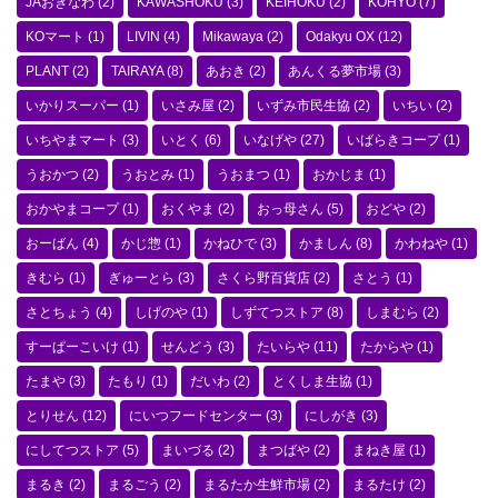
JAおきなわ
(2)
KAWASHOKU
(3)
KEIHOKU
(2)
KOHYO
(7)
KOマート
(1)
LIVIN
(4)
Mikawaya
(2)
Odakyu OX
(12)
PLANT
(2)
TAIRAYA
(8)
あおき
(2)
あんくる夢市場
(3)
いかりスーパー
(1)
いさみ屋
(2)
いずみ市民生協
(2)
いちい
(2)
いちやまマート
(3)
いとく
(6)
いなげや
(27)
いばらきコープ
(1)
うおかつ
(2)
うおとみ
(1)
うおまつ
(1)
おかじま
(1)
おかやまコープ
(1)
おくやま
(2)
おっ母さん
(5)
おどや
(2)
おーばん
(4)
かじ惣
(1)
かねひで
(3)
かましん
(8)
かわねや
(1)
きむら
(1)
ぎゅーとら
(3)
さくら野百貨店
(2)
さとう
(1)
さとちょう
(4)
しげのや
(1)
しずてつストア
(8)
しまむら
(2)
すーぱーこいけ
(1)
せんどう
(3)
たいらや
(11)
たからや
(1)
たまや
(3)
たもり
(1)
だいわ
(2)
とくしま生協
(1)
とりせん
(12)
にいつフードセンター
(3)
にしがき
(3)
にしてつストア
(5)
まいづる
(2)
まつばや
(2)
まねき屋
(1)
まるき
(2)
まるごう
(2)
まるたか生鮮市場
(2)
まるたけ
(2)