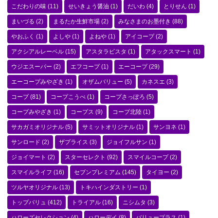
こだわりの味
(11)
せいきょう醤油
(1)
だいわ
(4)
とりせん
(1)
まいづる
(2)
まるたか生鮮市場
(2)
みなさまのお墨付き
(88)
やおふく
(1)
よしや
(1)
よねや
(1)
アイコープ
(2)
アクシアルレーベル
(15)
アスタラビスタ
(1)
アタックスマート
(1)
ウジエスーパー
(2)
エフコープ
(1)
エーコープ
(29)
エーコープみやざき
(1)
オザムバリュー
(5)
カネスエ
(3)
コープ
(81)
コープこうべ
(1)
コープさっぽろ
(5)
コープみやざき
(1)
コープス
(9)
コープ北陸
(1)
サカガミオリジナル
(5)
サミットオリジナル
(1)
サンヨネ
(1)
サンロード
(2)
ザプライス
(3)
ジョイフルサン
(1)
ジョイマート
(2)
スターセレクト
(92)
スマイルコープ
(2)
スマイルライフ
(16)
セブンプレミアム
(145)
タイヨー
(2)
ツルヤオリジナル
(13)
トキハインダストリー
(1)
トップバリュ
(412)
トライアル
(16)
ニシムタ
(3)
ハローズセレクション
(4)
ハローデイ
(8)
バリュープラス
(1)