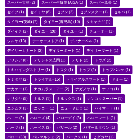
スーパー大津
(2)
スーパー生鮮館TAIGA
(1)
スーパー魚長
(1)
セイブ
(1)
セイミヤ
(6)
セブン
(2)
セブンスター
(1)
セルバ
(1)
タイヨー(茨城)
(7)
タイヨー(鹿児島)
(10)
タカヤナギ
(1)
ダイイチ
(2)
ダイエー
(28)
ダイユー
(1)
チューオー
(1)
ツルヤ
(13)
テーオーストア
(1)
ディナーベル
(1)
デイリーカナート
(2)
デイリーポート
(1)
デイリーマート
(1)
デリシア
(8)
デリシャス広岡
(1)
デリド
(2)
トウズ
(2)
トキハインダストリー
(1)
トスク
(1)
トップ
(2)
トップパルケ
(1)
トミダヤ
(2)
トライアル
(15)
トライアルスマート
(1)
ドミー
(1)
ナカケー
(1)
ナカムラストアー
(2)
ナガノヤ
(1)
ナフコ
(1)
ナリタヤ
(5)
ナルス
(1)
ナルックス
(1)
ナンコクスーパー
(1)
ニシムタ
(3)
ニッコー
(1)
ニューヤヒロ
(1)
ハイマート
(1)
ハニー
(3)
ハローズ
(4)
ハローデイ
(8)
ハローマート
(1)
ハーツ
(1)
ハーベス
(3)
バザール
(2)
バザールタウン
(1)
バロー
(30)
パレマルシェ
(2)
パークス
(1)
ヒダカヤ
(1)