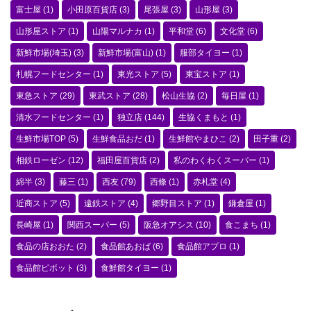
富士屋
(1)
小田原百貨店
(3)
尾張屋
(3)
山形屋
(3)
山形屋ストア
(1)
山陽マルナカ
(1)
平和堂
(6)
文化堂
(6)
新鮮市場(埼玉)
(3)
新鮮市場(富山)
(1)
服部タイヨー
(1)
札幌フードセンター
(1)
東光ストア
(5)
東宝ストア
(1)
東急ストア
(29)
東武ストア
(28)
松山生協
(2)
毎日屋
(1)
清水フードセンター
(1)
独立店
(144)
生協くまもと
(1)
生鮮市場TOP
(5)
生鮮食品おだ
(1)
生鮮館やまひこ
(2)
田子重
(2)
相鉄ローゼン
(12)
福田屋百貨店
(2)
私のわくわくスーパー
(1)
綿半
(3)
藤三
(1)
西友
(79)
西條
(1)
赤札堂
(4)
近商ストア
(5)
遠鉄ストア
(4)
郷野目ストア
(1)
鎌倉屋
(1)
長崎屋
(1)
関西スーパー
(5)
阪急オアシス
(10)
食こまち
(1)
食品の店おおた
(2)
食品館あおば
(6)
食品館アプロ
(1)
食品館ピボット
(3)
食鮮館タイヨー
(1)