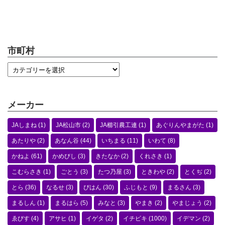
市町村
メーカー
JAしまね
(1)
JA松山市
(2)
JA櫛引農工連
(1)
あぐりんやまがた
(1)
あたりや
(2)
あなん谷
(44)
いちまる
(11)
いわて
(8)
かねよ
(61)
かめびし
(3)
きたなか
(2)
くれさき
(1)
こむらさき
(1)
ごとう
(3)
たつ乃屋
(3)
ときわや
(2)
とくぢ
(2)
とら
(36)
なるせ
(3)
びはん
(30)
ふじもと
(9)
まるさん
(3)
まるしん
(1)
まるはら
(5)
みなと
(3)
やまき
(2)
やまじょう
(2)
ゑびす
(4)
アサヒ
(1)
イゲタ
(2)
イチビキ
(1000)
イデマン
(2)