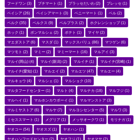
フードワン
(3)
プチマート
(1)
プラッセだいわ
(2)
プレッセ
(1)
ベイシア
(26)
ベイシアマート
(3)
ベニーマート
(1)
ベル
(2)
ベルク
(35)
ベルクス
(9)
ベルプラス
(2)
ホクレンショップ
(1)
ホック
(1)
ボンマルシェ
(2)
ポテト
(1)
マイヤ
(2)
マエダストア
(6)
マスダ
(1)
マックスバリュ
(86)
マツゲン
(6)
マツモト
(2)
マミー
(2)
マミーマート
(16)
マルアイ
(3)
マルイ(岡山)
(4)
マルイ(新潟)
(2)
マルイチ
(1)
マルイチ(宮崎)
(1)
マルイチ(愛知)
(1)
マルエイ
(2)
マルエツ
(47)
マルエー
(4)
マルキョウ
(4)
マルシェ
(1)
マルショク
(10)
マルタフードセンター
(1)
マルト
(4)
マルナカ
(18)
マルフジ
(1)
マルヘイ
(1)
マルホンカウボーイ
(1)
マルマンストア
(3)
マルミヤストア
(6)
マルヤ
(7)
マルヨシセンター
(5)
マルワ
(3)
ミセススマート
(1)
メグリア
(1)
メッサオークワ
(1)
モリナガ
(1)
ヤオコー
(54)
ヤオスズ
(1)
ヤオハン
(1)
ヤオハンフードセンター
(2)
ヤオフジ
(1)
ヤオマサ
(2)