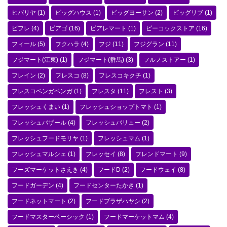
ヒバリヤ
(1)
ビッグハウス
(1)
ビッグヨーサン
(2)
ビッグリブ
(1)
ビフレ
(4)
ピアゴ
(16)
ピアレマート
(1)
ピーコックストア
(16)
フィール
(5)
フクハラ
(4)
フジ
(11)
フジグラン
(11)
フジマート(江東)
(1)
フジマート(群馬)
(3)
フルノストアー
(1)
フレイン
(2)
フレスコ
(8)
フレスコキクチ
(1)
フレスコベンガベンガ
(1)
フレスタ
(11)
フレスト
(3)
フレッシュくまい
(1)
フレッシュショップトマト
(1)
フレッシュバザール
(4)
フレッシュバリュー
(2)
フレッシュフードモリヤ
(1)
フレッシュマム
(1)
フレッシュマルシェ
(1)
フレッセイ
(8)
フレンドマート
(9)
フーズマーケットさえき
(4)
フードD
(2)
フードウェイ
(8)
フードガーデン
(4)
フードセンターたかき
(1)
フードネットマート
(2)
フードプラザハヤシ
(2)
フードマスターベーシック
(1)
フードマーケットマム
(4)