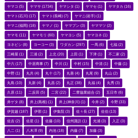
ヤマコ
(5)
ヤマサ
(1734)
ヤマシタ
(1)
ヤマセ
(1)
ヤマタカ
(16)
ヤマト(石川)
(17)
ヤマト(長崎)
(7)
ヤマニ(岩手)
(1)
ヤマニ(福岡)
(18)
ヤマノ
(1)
ヤマブン
(3)
ヤママツ
(2)
ヤマモ
(11)
ヤマモリ
(60)
ヤマヨシ
(5)
ヤマヨネ
(1)
ヨネビシ
(8)
ヨーコー
(3)
ワダカン
(297)
一馬
(6)
七福
(2)
三崎屋
(1)
三浦
(2)
上北
(20)
上田
(1)
下津
(1)
不二家
(2)
中六
(17)
中居商事
(7)
中川
(1)
中村
(15)
中清
(1)
中藤
(1)
中野
(1)
丸共
(4)
丸十
(17)
丸善
(4)
丸尾
(9)
丸山
(2)
丸島
(10)
丸新
(4)
丸昌
(2)
丸正
(38)
丸福
(4)
丸秀
(3)
久原
(11)
二反田
(5)
二宮
(22)
二豊協業組合
(2)
五日市
(6)
井ゲタ
(8)
井上(島根)
(1)
井上(神奈川)
(1)
今井
(2)
今野
(33)
伊賀越
(187)
伊那
(1)
伊集院
(3)
佐々長
(27)
佐伯
(13)
佐吉
(2)
佐星
(1)
佐藤
(10)
信州諏訪
(1)
光浦
(3)
入正
(3)
八二
(1)
八木澤
(9)
内池
(18)
内藤
(7)
加藤
(3)