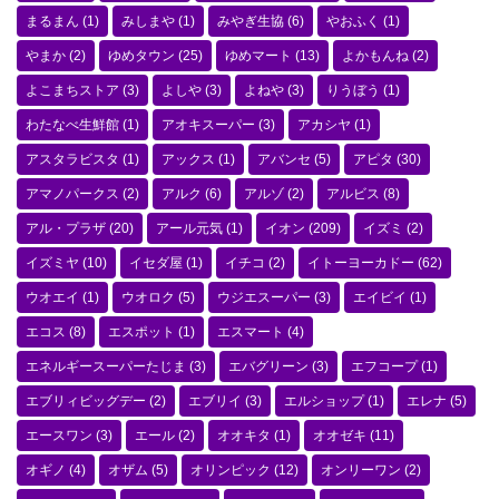
まるまん
(1)
みしまや
(1)
みやぎ生協
(6)
やおふく
(1)
やまか
(2)
ゆめタウン
(25)
ゆめマート
(13)
よかもんね
(2)
よこまちストア
(3)
よしや
(3)
よねや
(3)
りうぼう
(1)
わたなべ生鮮館
(1)
アオキスーパー
(3)
アカシヤ
(1)
アスタラビスタ
(1)
アックス
(1)
アバンセ
(5)
アピタ
(30)
アマノパークス
(2)
アルク
(6)
アルゾ
(2)
アルビス
(8)
アル・プラザ
(20)
アール元気
(1)
イオン
(209)
イズミ
(2)
イズミヤ
(10)
イセダ屋
(1)
イチコ
(2)
イトーヨーカドー
(62)
ウオエイ
(1)
ウオロク
(5)
ウジエスーパー
(3)
エイビイ
(1)
エコス
(8)
エスポット
(1)
エスマート
(4)
エネルギースーパーたじま
(3)
エバグリーン
(3)
エフコープ
(1)
エブリィビッグデー
(2)
エブリイ
(3)
エルショップ
(1)
エレナ
(5)
エースワン
(3)
エール
(2)
オオキタ
(1)
オオゼキ
(11)
オギノ
(4)
オザム
(5)
オリンピック
(12)
オンリーワン
(2)