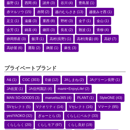
藤野
(1)
西岡
(6)
諸井
(3)
谷川
(4)
豊島屋
(1)
赤マルソウ
(15)
赤間
(2)
越のむらさき
(13)
越後みそ西
(1)
足立
(1)
遠藤
(3)
重西
(8)
野村
(3)
金子
(1)
金山
(1)
金芳
(1)
鍋喜
(4)
鎌田
(3)
長友
(2)
難波
(1)
青柳
(4)
静岡県産
(3)
飯澤
(1)
高村(長野)
(1)
高村(青森)
(8)
高砂
(7)
高砂屋
(6)
鷹取
(2)
麹屋
(1)
麻生
(3)
プライベートブランド
A&
(1)
CGC
(303)
E値
(12)
JAしまね
(2)
JAグリーン長野
(1)
JA佐賀
(1)
JA信州諏訪
(4)
mami+EnjoyLife!
(2)
MAN SO-GOODS
(3)
maruetsu365
(4)
PLANT
(1)
StyleONE
(43)
SVセレクト
(5)
Vクオリティ
(14)
Vセレクト
(16)
Vマーク
(95)
yes!YAOKO
(32)
ぎゅーとら
(3)
くらしにベルク
(33)
くらしらく
(20)
くらしモア
(97)
くらし良好
(19)