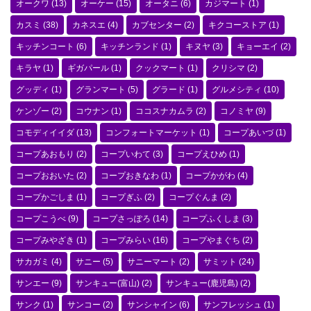
オークワ
(13)
オーケー
(15)
オータニ
(6)
カジマート
(1)
カスミ
(38)
カネスエ
(4)
カブセンター
(2)
キクコーストア
(1)
キッチンコート
(6)
キッチンランド
(1)
キヌヤ
(3)
キョーエイ
(2)
キラヤ
(1)
ギガパール
(1)
クックマート
(1)
クリシマ
(2)
グッディ
(1)
グランマート
(5)
グラード
(1)
グルメシティ
(10)
ケンゾー
(2)
コウナン
(1)
ココスナカムラ
(2)
コノミヤ
(9)
コモディイイダ
(13)
コンフォートマーケット
(1)
コープあいづ
(1)
コープあおもり
(2)
コープいわて
(3)
コープえひめ
(1)
コープおおいた
(2)
コープおきなわ
(1)
コープかがわ
(4)
コープかごしま
(1)
コープぎふ
(2)
コープぐんま
(2)
コープこうべ
(9)
コープさっぽろ
(14)
コープふくしま
(3)
コープみやざき
(1)
コープみらい
(16)
コープやまぐち
(2)
サカガミ
(4)
サニー
(5)
サニーマート
(2)
サミット
(24)
サンエー
(9)
サンキュー(富山)
(2)
サンキュー(鹿児島)
(2)
サンク
(1)
サンコー
(2)
サンシャイン
(6)
サンフレッシュ
(1)