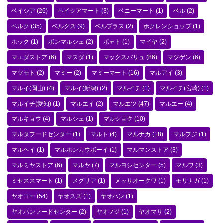
ベイシア
(26)
ベイシアマート
(3)
ベニーマート
(1)
ベル
(2)
ベルク
(35)
ベルクス
(9)
ベルプラス
(2)
ホクレンショップ
(1)
ホック
(1)
ボンマルシェ
(2)
ポテト
(1)
マイヤ
(2)
マエダストア
(6)
マスダ
(1)
マックスバリュ
(86)
マツゲン
(6)
マツモト
(2)
マミー
(2)
マミーマート
(16)
マルアイ
(3)
マルイ(岡山)
(4)
マルイ(新潟)
(2)
マルイチ
(1)
マルイチ(宮崎)
(1)
マルイチ(愛知)
(1)
マルエイ
(2)
マルエツ
(47)
マルエー
(4)
マルキョウ
(4)
マルシェ
(1)
マルショク
(10)
マルタフードセンター
(1)
マルト
(4)
マルナカ
(18)
マルフジ
(1)
マルヘイ
(1)
マルホンカウボーイ
(1)
マルマンストア
(3)
マルミヤストア
(6)
マルヤ
(7)
マルヨシセンター
(5)
マルワ
(3)
ミセススマート
(1)
メグリア
(1)
メッサオークワ
(1)
モリナガ
(1)
ヤオコー
(54)
ヤオスズ
(1)
ヤオハン
(1)
ヤオハンフードセンター
(2)
ヤオフジ
(1)
ヤオマサ
(2)