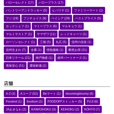
バローセレクト
(17)
バロープラス
(17)
パントリーアンドラッキー
(5)
ヒバリヤ
(1)
ファミリーマート
(1)
フジ
(19)
フジチョイス
(9)
ベイシア
(29)
ベストプライス
(5)
ホックシェフ
(1)
マミープラス
(6)
マルキョウ
(1)
マルミヤストア
(1)
ヤマザワ
(11)
レッドキャベツ
(1)
ローソンセレクト
(1)
三徳
(5)
丸広
(5)
信州の信友
(1)
信州生まれ
(7)
全農
(1)
情熱価格
(1)
断然お得
(31)
日本リテール
(21)
神戸物産
(1)
綿半パートナーズ
(1)
美味安心
(51)
選味鮮価
(2)
店舗
A-Z
(3)
Aコープ
(52)
Beマート
(1)
bloomingbloomy
(6)
Foodest
(1)
foodium
(2)
FOODOFFストッカー
(5)
FUJI
(8)
JAおきなわ
(2)
KAWASHOKU
(3)
KEIHOKU
(2)
KOHYO
(7)