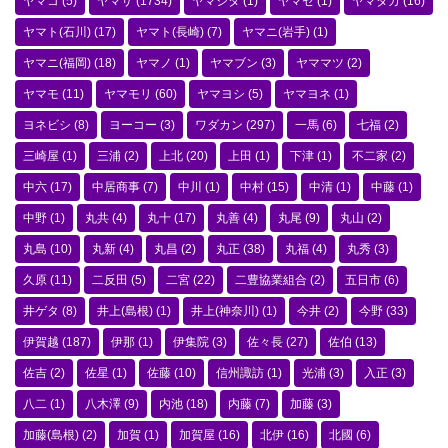
ヤマコ
(5)
ヤマサ
(1734)
ヤマシタ
(1)
ヤマセ
(1)
ヤマタカ
(16)
ヤマト(石川)
(17)
ヤマト(長崎)
(7)
ヤマニ(岩手)
(1)
ヤマニ(福岡)
(18)
ヤマノ
(1)
ヤマブン
(3)
ヤママツ
(2)
ヤマモ
(11)
ヤマモリ
(60)
ヤマヨシ
(5)
ヤマヨネ
(1)
ヨネビシ
(8)
ヨーコー
(3)
ワダカン
(297)
一馬
(6)
七福
(2)
三崎屋
(1)
三浦
(2)
上北
(20)
上田
(1)
下津
(1)
不二家
(2)
中六
(17)
中居商事
(7)
中川
(1)
中村
(15)
中清
(1)
中藤
(1)
中野
(1)
丸共
(4)
丸十
(17)
丸善
(4)
丸尾
(9)
丸山
(2)
丸島
(10)
丸新
(4)
丸昌
(2)
丸正
(38)
丸福
(4)
丸秀
(3)
久原
(11)
二反田
(5)
二宮
(22)
二豊協業組合
(2)
五日市
(6)
井ゲタ
(8)
井上(島根)
(1)
井上(神奈川)
(1)
今井
(2)
今野
(33)
伊賀越
(187)
伊那
(1)
伊集院
(3)
佐々長
(27)
佐伯
(13)
佐吉
(2)
佐星
(1)
佐藤
(10)
信州諏訪
(1)
光浦
(3)
入正
(3)
八二
(1)
八木澤
(9)
内池
(18)
内藤
(7)
加藤
(3)
加藤(島根)
(2)
加賀
(1)
加賀屋
(16)
北伊
(16)
北國
(6)