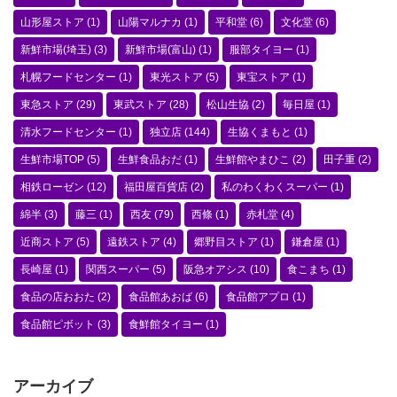
山形屋ストア
(1)
山陽マルナカ
(1)
平和堂
(6)
文化堂
(6)
新鮮市場(埼玉)
(3)
新鮮市場(富山)
(1)
服部タイヨー
(1)
札幌フードセンター
(1)
東光ストア
(5)
東宝ストア
(1)
東急ストア
(29)
東武ストア
(28)
松山生協
(2)
毎日屋
(1)
清水フードセンター
(1)
独立店
(144)
生協くまもと
(1)
生鮮市場TOP
(5)
生鮮食品おだ
(1)
生鮮館やまひこ
(2)
田子重
(2)
相鉄ローゼン
(12)
福田屋百貨店
(2)
私のわくわくスーパー
(1)
綿半
(3)
藤三
(1)
西友
(79)
西條
(1)
赤札堂
(4)
近商ストア
(5)
遠鉄ストア
(4)
郷野目ストア
(1)
鎌倉屋
(1)
長崎屋
(1)
関西スーパー
(5)
阪急オアシス
(10)
食こまち
(1)
食品の店おおた
(2)
食品館あおば
(6)
食品館アプロ
(1)
食品館ピボット
(3)
食鮮館タイヨー
(1)
アーカイブ