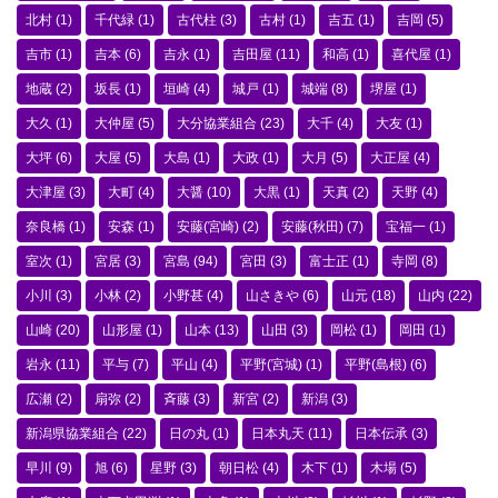
北村
(1)
千代緑
(1)
古代柱
(3)
古村
(1)
吉五
(1)
吉岡
(5)
吉市
(1)
吉本
(6)
吉永
(1)
吉田屋
(11)
和高
(1)
喜代屋
(1)
地蔵
(2)
坂長
(1)
垣崎
(4)
城戸
(1)
城端
(8)
堺屋
(1)
大久
(1)
大仲屋
(5)
大分協業組合
(23)
大千
(4)
大友
(1)
大坪
(6)
大屋
(5)
大島
(1)
大政
(1)
大月
(5)
大正屋
(4)
大津屋
(3)
大町
(4)
大醤
(10)
大黒
(1)
天真
(2)
天野
(4)
奈良橋
(1)
安森
(1)
安藤(宮崎)
(2)
安藤(秋田)
(7)
宝福一
(1)
室次
(1)
宮居
(3)
宮島
(94)
宮田
(3)
富士正
(1)
寺岡
(8)
小川
(3)
小林
(2)
小野甚
(4)
山さきや
(6)
山元
(18)
山内
(22)
山崎
(20)
山形屋
(1)
山本
(13)
山田
(3)
岡松
(1)
岡田
(1)
岩永
(11)
平与
(7)
平山
(4)
平野(宮城)
(1)
平野(島根)
(6)
広瀬
(2)
扇弥
(2)
斉藤
(3)
新宮
(2)
新潟
(3)
新潟県協業組合
(22)
日の丸
(1)
日本丸天
(11)
日本伝承
(3)
早川
(9)
旭
(6)
星野
(3)
朝日松
(4)
木下
(1)
木場
(5)