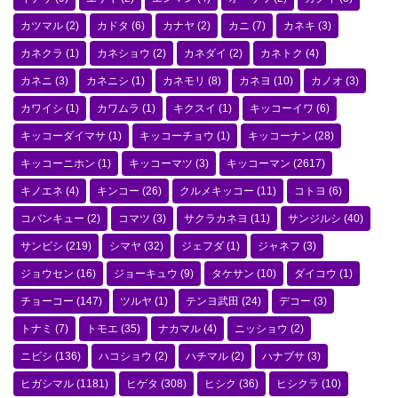
カツマル
(2)
カドタ
(6)
カナヤ
(2)
カニ
(7)
カネキ
(3)
カネクラ
(1)
カネショウ
(2)
カネダイ
(2)
カネトク
(4)
カネニ
(3)
カネニシ
(1)
カネモリ
(8)
カネヨ
(10)
カノオ
(3)
カワイシ
(1)
カワムラ
(1)
キクスイ
(1)
キッコーイワ
(6)
キッコーダイマサ
(1)
キッコーチョウ
(1)
キッコーナン
(28)
キッコーニホン
(1)
キッコーマツ
(3)
キッコーマン
(2617)
キノエネ
(4)
キンコー
(26)
クルメキッコー
(11)
コトヨ
(6)
コバンキュー
(2)
コマツ
(3)
サクラカネヨ
(11)
サンジルシ
(40)
サンビシ
(219)
シマヤ
(32)
ジェフダ
(1)
ジャネフ
(3)
ジョウセン
(16)
ジョーキュウ
(9)
タケサン
(10)
ダイコウ
(1)
チョーコー
(147)
ツルヤ
(1)
テンヨ武田
(24)
デコー
(3)
トナミ
(7)
トモエ
(35)
ナカマル
(4)
ニッショウ
(2)
ニビシ
(136)
ハコショウ
(2)
ハチマル
(2)
ハナブサ
(3)
ヒガシマル
(1181)
ヒゲタ
(308)
ヒシク
(36)
ヒシクラ
(10)