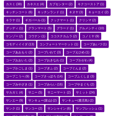
カスミ
(38)
カネスエ
(4)
カブセンター
(2)
キクコーストア
(1)
キッチンコート
(6)
キッチンランド
(1)
キヌヤ
(3)
キョーエイ
(2)
キラヤ
(1)
ギガパール
(1)
クックマート
(1)
クリシマ
(2)
グッディ
(1)
グランマート
(5)
グラード
(1)
グルメシティ
(10)
ケンゾー
(2)
コウナン
(1)
ココスナカムラ
(2)
コノミヤ
(9)
コモディイイダ
(13)
コンフォートマーケット
(1)
コープあいづ
(1)
コープあおもり
(2)
コープいわて
(3)
コープえひめ
(1)
コープおおいた
(2)
コープおきなわ
(1)
コープかがわ
(4)
コープかごしま
(1)
コープぎふ
(2)
コープぐんま
(2)
コープこうべ
(9)
コープさっぽろ
(14)
コープふくしま
(3)
コープみやざき
(1)
コープみらい
(16)
コープやまぐち
(2)
サカガミ
(4)
サニー
(5)
サニーマート
(2)
サミット
(24)
サンエー
(9)
サンキュー(富山)
(2)
サンキュー(鹿児島)
(2)
サンク
(1)
サンコー
(2)
サンシャイン
(6)
サンフレッシュ
(1)