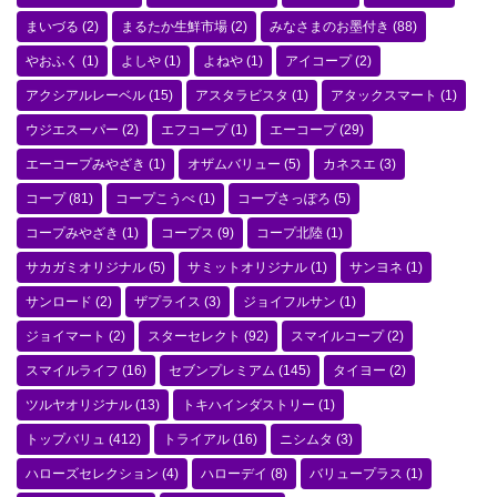
まいづる
(2)
まるたか生鮮市場
(2)
みなさまのお墨付き
(88)
やおふく
(1)
よしや
(1)
よねや
(1)
アイコープ
(2)
アクシアルレーベル
(15)
アスタラビスタ
(1)
アタックスマート
(1)
ウジエスーパー
(2)
エフコープ
(1)
エーコープ
(29)
エーコープみやざき
(1)
オザムバリュー
(5)
カネスエ
(3)
コープ
(81)
コープこうべ
(1)
コープさっぽろ
(5)
コープみやざき
(1)
コープス
(9)
コープ北陸
(1)
サカガミオリジナル
(5)
サミットオリジナル
(1)
サンヨネ
(1)
サンロード
(2)
ザプライス
(3)
ジョイフルサン
(1)
ジョイマート
(2)
スターセレクト
(92)
スマイルコープ
(2)
スマイルライフ
(16)
セブンプレミアム
(145)
タイヨー
(2)
ツルヤオリジナル
(13)
トキハインダストリー
(1)
トップバリュ
(412)
トライアル
(16)
ニシムタ
(3)
ハローズセレクション
(4)
ハローデイ
(8)
バリュープラス
(1)