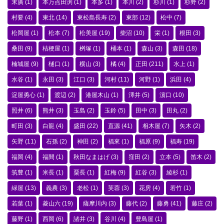
末廣
(1)
本万点田渕
(1)
本多
(1)
本川
(2)
杉川
(1)
杉野
(2)
村要
(4)
東北
(14)
東松島長寿
(2)
東部
(12)
松中
(7)
松岡屋
(1)
松本
(7)
松美屋
(19)
柴沼
(10)
栄
(1)
根田
(3)
桑田
(9)
桔梗屋
(1)
桝塚
(1)
桶本
(1)
森山
(3)
森田
(18)
楠城屋
(9)
樋口
(1)
横山
(3)
橘
(4)
正田
(211)
水上
(1)
水谷
(1)
永田
(3)
江口
(3)
河村
(11)
河野
(1)
浜田
(4)
淀屋勇心
(1)
渡辺
(2)
港屋木山
(1)
澤井
(5)
濵口
(10)
照井
(6)
熊井
(3)
玉島
(2)
玉鈴
(5)
田中
(3)
田丸
(2)
町田
(3)
白龍
(4)
盛田
(22)
直源
(41)
相木屋
(7)
矢木
(2)
矢野
(11)
石孫
(2)
神田
(2)
福來
(1)
福原
(9)
福寿
(19)
福岡
(4)
福間
(1)
秋田なまはげ
(3)
窪田
(2)
立本
(5)
笛木
(2)
筑豊
(1)
米長
(1)
粟長
(1)
紅梅
(9)
紅谷
(3)
綾杉
(1)
緑屋
(13)
義農
(3)
老松
(1)
芙蓉
(3)
花房
(4)
若竹
(1)
若葉
(1)
菱山六
(19)
薩摩川内
(3)
藤代
(2)
藤勇
(41)
藤庄
(2)
藤野
(1)
西岡
(6)
諸井
(3)
谷川
(4)
豊島屋
(1)