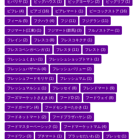
ヒバリヤ
(1)
ビッグハウス
(1)
ビッグヨーサン
(2)
ビッグリブ
(1)
ビフレ
(4)
ピアゴ
(16)
ピアレマート
(1)
ピーコックストア
(16)
フィール
(5)
フクハラ
(4)
フジ
(11)
フジグラン
(11)
フジマート(江東)
(1)
フジマート(群馬)
(3)
フルノストアー
(1)
フレイン
(2)
フレスコ
(8)
フレスコキクチ
(1)
フレスコベンガベンガ
(1)
フレスタ
(11)
フレスト
(3)
フレッシュくまい
(1)
フレッシュショップトマト
(1)
フレッシュバザール
(4)
フレッシュバリュー
(2)
フレッシュフードモリヤ
(1)
フレッシュマム
(1)
フレッシュマルシェ
(1)
フレッセイ
(8)
フレンドマート
(9)
フーズマーケットさえき
(4)
フードD
(2)
フードウェイ
(8)
フードガーデン
(4)
フードセンターたかき
(1)
フードネットマート
(2)
フードプラザハヤシ
(2)
フードマスターベーシック
(1)
フードマーケットマム
(4)
フードワン
(3)
プチマート
(1)
プラッセだいわ
(2)
プレッセ
(1)