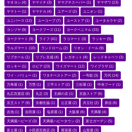
ヤオヨシ
(4)
ヤマイチ
(3)
ヤマグチスーパー
(1)
ヤマザワ
(13)
ヤマトー
(1)
ヤマナカ
(4)
ユアーズ
(2)
ユニオン
(1)
ユニバース
(12)
ユーコープ
(7)
ユーストア
(1)
ユータカラヤ
(2)
ヨシヅヤ
(9)
ヨークフーズ
(11)
ヨークベニマル
(33)
ヨークマート
(9)
ライフ
(41)
ラコマート
(3)
ラッキー
(5)
ラルズマート
(10)
ランドローム
(2)
リオン・ドール
(9)
リブホール
(1)
リブレ京成
(4)
レガネット
(4)
レッドキャベツ
(3)
ロッキー
(1)
ロピア
(23)
ワイズマート
(12)
ワイプラザ
(1)
ワイ・バリュー
(1)
ワタナベストアー
(2)
一号舘
(3)
万代
(14)
万寿屋
(1)
万惣
(1)
三平ストア
(2)
三杉屋
(1)
中央フード
(1)
丸広百貨店
(8)
丸正
(3)
主婦の店
(1)
京急ストア
(6)
京王ストア
(9)
京都生協
(1)
公正屋
(2)
共立社
(2)
原信
(6)
吉池
(1)
吉田屋
(1)
塩原屋
(1)
大阪屋
(6)
天満屋
(4)
天満屋ハピーズ
(3)
天満屋ハピータウン
(2)
富士ガーデン
(5)
富士屋
(1)
小田原百貨店
(3)
尾張屋
(3)
山形屋
(3)