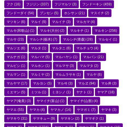
フク
(16)
フジジン
(337)
フジマルツ
(3)
フンドーキン
(459)
フンドーダイ
(54)
ブンセン
(5)
ホシサン
(21)
マスイチ
(2)
マツキン
(6)
マルイ
(9)
マルイチ
(3)
マルカマ
(4)
マルキ(和歌山)
(1)
マルキ(大分)
(2)
マルキチ
(1)
マルキン
(256)
マルサ
(23)
マルシチ(栃木)
(7)
マルシチ(青森)
(28)
マルセイ
(1)
マルソエ
(6)
マルタ
(1)
マルタニ
(6)
マルチョウ
(4)
マルナガ
(1)
マルハマ
(5)
マルハヤシ
(1)
マルバン
(21)
マルビシ
(1)
マルホン
(1)
マルマサ
(3)
マルマタ
(2)
マルマン
(1)
マルミヤ
(2)
マルムラサキ
(1)
マルヤ
(6)
マルヤマ
(17)
マルヨシ
(5)
マルヰ
(3)
マルヱ
(94)
マル井
(3)
ミエマン
(5)
ミツル
(1)
ミヨシノ
(1)
ヤナト
(1)
ヤマア
(18)
ヤマア(奄美)
(3)
ヤマイチ(富山)
(1)
ヤマイチ(山形)
(4)
ヤマエ
(55)
ヤマカ
(4)
ヤマカノ
(14)
ヤマガミ
(7)
ヤマキ
(3)
ヤマキウ
(31)
ヤマキュー
(9)
ヤマキン
(2)
ヤマギク
(1)