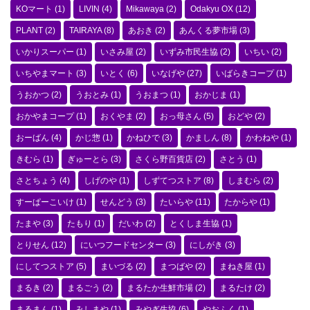
KOマート
(1)
LIVIN
(4)
Mikawaya
(2)
Odakyu OX
(12)
PLANT
(2)
TAIRAYA
(8)
あおき
(2)
あんくる夢市場
(3)
いかりスーパー
(1)
いさみ屋
(2)
いずみ市民生協
(2)
いちい
(2)
いちやまマート
(3)
いとく
(6)
いなげや
(27)
いばらきコープ
(1)
うおかつ
(2)
うおとみ
(1)
うおまつ
(1)
おかじま
(1)
おかやまコープ
(1)
おくやま
(2)
おっ母さん
(5)
おどや
(2)
おーばん
(4)
かじ惣
(1)
かねひで
(3)
かましん
(8)
かわねや
(1)
きむら
(1)
ぎゅーとら
(3)
さくら野百貨店
(2)
さとう
(1)
さとちょう
(4)
しげのや
(1)
しずてつストア
(8)
しまむら
(2)
すーぱーこいけ
(1)
せんどう
(3)
たいらや
(11)
たからや
(1)
たまや
(3)
たもり
(1)
だいわ
(2)
とくしま生協
(1)
とりせん
(12)
にいつフードセンター
(3)
にしがき
(3)
にしてつストア
(5)
まいづる
(2)
まつばや
(2)
まねき屋
(1)
まるき
(2)
まるごう
(2)
まるたか生鮮市場
(2)
まるたけ
(2)
まるまん
(1)
みしまや
(1)
みやぎ生協
(6)
やおふく
(1)