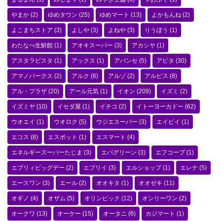
やまか
(2)
ゆめタウン
(25)
ゆめマート
(13)
よかもんね
(2)
よこまちストア
(3)
よしや
(3)
よねや
(3)
りうぼう
(1)
わたなべ生鮮館
(1)
アオキスーパー
(3)
アカシヤ
(1)
アスタラビスタ
(1)
アックス
(1)
アバンセ
(5)
アピタ
(30)
アマノパークス
(2)
アルク
(6)
アルゾ
(2)
アルビス
(8)
アル・プラザ
(20)
アール元気
(1)
イオン
(209)
イズミ
(2)
イズミヤ
(10)
イセダ屋
(1)
イチコ
(2)
イトーヨーカドー
(62)
ウオエイ
(1)
ウオロク
(5)
ウジエスーパー
(3)
エイビイ
(1)
エコス
(8)
エスポット
(1)
エスマート
(4)
エネルギースーパーたじま
(3)
エバグリーン
(3)
エフコープ
(1)
エブリィビッグデー
(2)
エブリイ
(3)
エルショップ
(1)
エレナ
(5)
エースワン
(3)
エール
(2)
オオキタ
(1)
オオゼキ
(11)
オギノ
(4)
オザム
(5)
オリンピック
(12)
オンリーワン
(2)
オークワ
(13)
オーケー
(15)
オータニ
(6)
カジマート
(1)