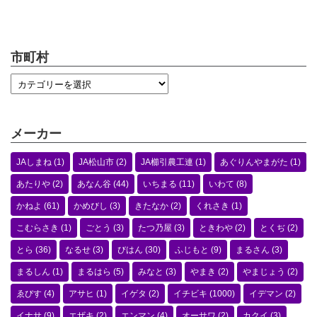
市町村
メーカー
JAしまね
(1)
JA松山市
(2)
JA櫛引農工連
(1)
あぐりんやまがた
(1)
あたりや
(2)
あなん谷
(44)
いちまる
(11)
いわて
(8)
かねよ
(61)
かめびし
(3)
きたなか
(2)
くれさき
(1)
こむらさき
(1)
ごとう
(3)
たつ乃屋
(3)
ときわや
(2)
とくぢ
(2)
とら
(36)
なるせ
(3)
びはん
(30)
ふじもと
(9)
まるさん
(3)
まるしん
(1)
まるはら
(5)
みなと
(3)
やまき
(2)
やまじょう
(2)
ゑびす
(4)
アサヒ
(1)
イゲタ
(2)
イチビキ
(1000)
イデマン
(2)
イナサ
(9)
エザキ
(2)
エンマン
(4)
オーサワ
(2)
カクイ
(3)