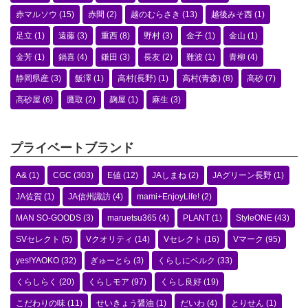
赤マルソウ
(15)
赤間
(2)
越のむらさき
(13)
越後みそ西
(1)
足立
(1)
遠藤
(3)
重西
(8)
野村
(3)
金子
(1)
金山
(1)
金芳
(1)
鍋喜
(4)
鎌田
(3)
長友
(2)
難波
(1)
青柳
(4)
静岡県産
(3)
飯澤
(1)
高村(長野)
(1)
高村(青森)
(8)
高砂
(7)
高砂屋
(6)
鷹取
(2)
麹屋
(1)
麻生
(3)
プライベートブランド
A&
(1)
CGC
(303)
E値
(12)
JAしまね
(2)
JAグリーン長野
(1)
JA佐賀
(1)
JA信州諏訪
(4)
mami+EnjoyLife!
(2)
MAN SO-GOODS
(3)
maruetsu365
(4)
PLANT
(1)
StyleONE
(43)
SVセレクト
(5)
Vクオリティ
(14)
Vセレクト
(16)
Vマーク
(95)
yes!YAOKO
(32)
ぎゅーとら
(3)
くらしにベルク
(33)
くらしらく
(20)
くらしモア
(97)
くらし良好
(19)
こだわりの味
(11)
せいきょう醤油
(1)
だいわ
(4)
とりせん
(1)