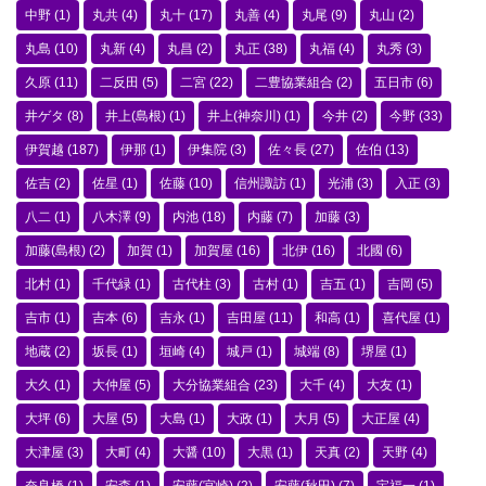
中野
(1)
丸共
(4)
丸十
(17)
丸善
(4)
丸尾
(9)
丸山
(2)
丸島
(10)
丸新
(4)
丸昌
(2)
丸正
(38)
丸福
(4)
丸秀
(3)
久原
(11)
二反田
(5)
二宮
(22)
二豊協業組合
(2)
五日市
(6)
井ゲタ
(8)
井上(島根)
(1)
井上(神奈川)
(1)
今井
(2)
今野
(33)
伊賀越
(187)
伊那
(1)
伊集院
(3)
佐々長
(27)
佐伯
(13)
佐吉
(2)
佐星
(1)
佐藤
(10)
信州諏訪
(1)
光浦
(3)
入正
(3)
八二
(1)
八木澤
(9)
内池
(18)
内藤
(7)
加藤
(3)
加藤(島根)
(2)
加賀
(1)
加賀屋
(16)
北伊
(16)
北國
(6)
北村
(1)
千代緑
(1)
古代柱
(3)
古村
(1)
吉五
(1)
吉岡
(5)
吉市
(1)
吉本
(6)
吉永
(1)
吉田屋
(11)
和高
(1)
喜代屋
(1)
地蔵
(2)
坂長
(1)
垣崎
(4)
城戸
(1)
城端
(8)
堺屋
(1)
大久
(1)
大仲屋
(5)
大分協業組合
(23)
大千
(4)
大友
(1)
大坪
(6)
大屋
(5)
大島
(1)
大政
(1)
大月
(5)
大正屋
(4)
大津屋
(3)
大町
(4)
大醤
(10)
大黒
(1)
天真
(2)
天野
(4)