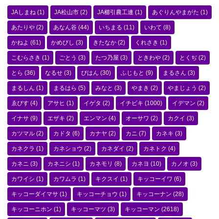
JAしまね
(1)
JA松山市
(2)
JA櫛引農工連
(1)
あぐりんやまがた
(1)
あたりや
(2)
あなん谷
(44)
いちまる
(11)
いわて
(8)
かねよ
(61)
かめびし
(3)
きたなか
(2)
くれさき
(1)
こむらさき
(1)
ごとう
(3)
たつ乃屋
(3)
ときわや
(2)
とくぢ
(2)
とら
(36)
なるせ
(3)
びはん
(30)
ふじもと
(9)
まるさん
(3)
まるしん
(1)
まるはら
(5)
みなと
(3)
やまき
(2)
やまじょう
(2)
ゑびす
(4)
アサヒ
(1)
イゲタ
(2)
イチビキ
(1000)
イデマン
(2)
イナサ
(9)
エザキ
(2)
エンマン
(4)
オーサワ
(2)
カクイ
(3)
カツマル
(2)
カドタ
(6)
カナヤ
(2)
カニ
(7)
カネキ
(3)
カネクラ
(1)
カネショウ
(2)
カネダイ
(2)
カネトク
(4)
カネニ
(3)
カネニシ
(1)
カネモリ
(8)
カネヨ
(10)
カノオ
(3)
カワイシ
(1)
カワムラ
(1)
キクスイ
(1)
キッコーイワ
(6)
キッコーダイマサ
(1)
キッコーチョウ
(1)
キッコーナン
(28)
キッコーニホン
(1)
キッコーマツ
(3)
キッコーマン
(2618)