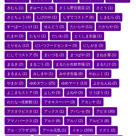
きむら
(1)
ぎゅーとら
(3)
さくら野百貨店
(2)
さとう
(1)
さとちょう
(4)
しげのや
(1)
しずてつストア
(8)
しまむら
(2)
すーぱーこいけ
(1)
せんどう
(3)
たいらや
(11)
たからや
(1)
たまや
(3)
たもり
(1)
だいわ
(2)
とくしま生協
(1)
とりせん
(12)
にいつフードセンター
(3)
にしがき
(3)
にしてつストア
(5)
まいづる
(2)
まつばや
(2)
まねき屋
(1)
まるき
(2)
まるごう
(2)
まるたか生鮮市場
(2)
まるたけ
(2)
まるまん
(1)
みしまや
(1)
みやぎ生協
(6)
やおふく
(1)
やまか
(2)
ゆめタウン
(25)
ゆめマート
(13)
よかもんね
(2)
よこまちストア
(3)
よしや
(3)
よねや
(3)
りうぼう
(1)
わたなべ生鮮館
(1)
アオキスーパー
(3)
アカシヤ
(1)
アスタラビスタ
(1)
アックス
(1)
アバンセ
(5)
アピタ
(30)
アマノパークス
(2)
アルク
(6)
アルゾ
(2)
アルビス
(8)
アル・プラザ
(20)
アール元気
(1)
イオン
(209)
イズミ
(2)