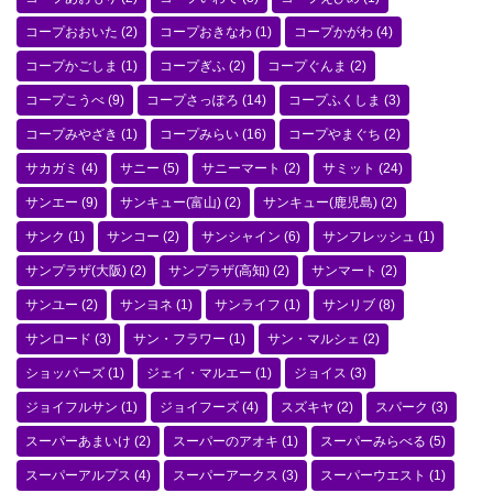
コープおおいた
(2)
コープおきなわ
(1)
コープかがわ
(4)
コープかごしま
(1)
コープぎふ
(2)
コープぐんま
(2)
コープこうべ
(9)
コープさっぽろ
(14)
コープふくしま
(3)
コープみやざき
(1)
コープみらい
(16)
コープやまぐち
(2)
サカガミ
(4)
サニー
(5)
サニーマート
(2)
サミット
(24)
サンエー
(9)
サンキュー(富山)
(2)
サンキュー(鹿児島)
(2)
サンク
(1)
サンコー
(2)
サンシャイン
(6)
サンフレッシュ
(1)
サンプラザ(大阪)
(2)
サンプラザ(高知)
(2)
サンマート
(2)
サンユー
(2)
サンヨネ
(1)
サンライフ
(1)
サンリブ
(8)
サンロード
(3)
サン・フラワー
(1)
サン・マルシェ
(2)
ショッパーズ
(1)
ジェイ・マルエー
(1)
ジョイス
(3)
ジョイフルサン
(1)
ジョイフーズ
(4)
スズキヤ
(2)
スパーク
(3)
スーパーあまいけ
(2)
スーパーのアオキ
(1)
スーパーみらべる
(5)
スーパーアルプス
(4)
スーパーアークス
(3)
スーパーウエスト
(1)