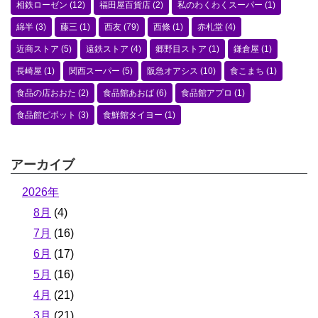
相鉄ローゼン
(12)
福田屋百貨店
(2)
私のわくわくスーパー
(1)
綿半
(3)
藤三
(1)
西友
(79)
西條
(1)
赤札堂
(4)
近商ストア
(5)
遠鉄ストア
(4)
郷野目ストア
(1)
鎌倉屋
(1)
長崎屋
(1)
関西スーパー
(5)
阪急オアシス
(10)
食こまち
(1)
食品の店おおた
(2)
食品館あおば
(6)
食品館アプロ
(1)
食品館ピボット
(3)
食鮮館タイヨー
(1)
アーカイブ
2026年
8月
(4)
7月
(16)
6月
(17)
5月
(16)
4月
(21)
3月
(21)