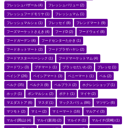
フレッシュバザール
(4)
フレッシュバリュー
(2)
フレッシュフードモリヤ
(1)
フレッシュマム
(1)
フレッシュマルシェ
(1)
フレッセイ
(8)
フレンドマート
(9)
フーズマーケットさえき
(4)
フードD
(2)
フードウェイ
(8)
フードガーデン
(4)
フードセンターたかき
(1)
フードネットマート
(2)
フードプラザハヤシ
(2)
フードマスターベーシック
(1)
フードマーケットマム
(4)
フードワン
(3)
プチマート
(1)
プラッセだいわ
(2)
プレッセ
(1)
ベイシア
(26)
ベイシアマート
(3)
ベニーマート
(1)
ベル
(2)
ベルク
(35)
ベルクス
(9)
ベルプラス
(2)
ホクレンショップ
(1)
ホック
(1)
ボンマルシェ
(2)
ポテト
(1)
マイヤ
(2)
マエダストア
(6)
マスダ
(1)
マックスバリュ
(86)
マツゲン
(6)
マツモト
(2)
マミー
(2)
マミーマート
(16)
マルアイ
(3)
マルイ(岡山)
(4)
マルイ(新潟)
(2)
マルイチ
(1)
マルイチ(宮崎)
(1)