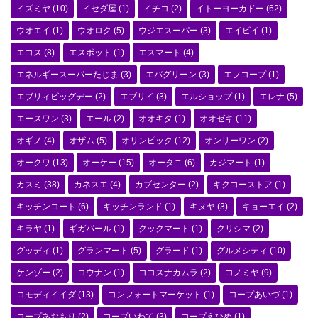
イズミヤ
(10)
イセダ屋
(1)
イチコ
(2)
イトーヨーカドー
(62)
ウオエイ
(1)
ウオロク
(5)
ウジエスーパー
(3)
エイビイ
(1)
エコス
(8)
エスポット
(1)
エスマート
(4)
エネルギースーパーたじま
(3)
エバグリーン
(3)
エフコープ
(1)
エブリィビッグデー
(2)
エブリイ
(3)
エルショップ
(1)
エレナ
(5)
エースワン
(3)
エール
(2)
オオキタ
(1)
オオゼキ
(11)
オギノ
(4)
オザム
(5)
オリンピック
(12)
オンリーワン
(2)
オークワ
(13)
オーケー
(15)
オータニ
(6)
カジマート
(1)
カスミ
(38)
カネスエ
(4)
カブセンター
(2)
キクコーストア
(1)
キッチンコート
(6)
キッチンランド
(1)
キヌヤ
(3)
キョーエイ
(2)
キラヤ
(1)
ギガパール
(1)
クックマート
(1)
クリシマ
(2)
グッディ
(1)
グランマート
(5)
グラード
(1)
グルメシティ
(10)
ケンゾー
(2)
コウナン
(1)
ココスナカムラ
(2)
コノミヤ
(9)
コモディイイダ
(13)
コンフォートマーケット
(1)
コープあいづ
(1)
コープあおもり
(2)
コープいわて
(3)
コープえひめ
(1)