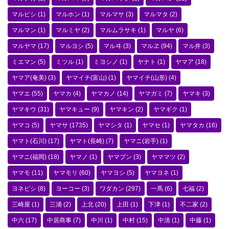
マルビシ
(1)
マルホン
(1)
マルマサ
(3)
マルマタ
(2)
マルマン
(1)
マルミヤ
(2)
マルムラサキ
(1)
マルヤ
(6)
マルヤマ
(17)
マルヨシ
(5)
マルヰ
(3)
マルヱ
(94)
マル井
(3)
ミエマン
(5)
ミツル
(1)
ミヨシノ
(1)
ヤナト
(1)
ヤマア
(18)
ヤマア(奄美)
(3)
ヤマイチ(富山)
(1)
ヤマイチ(山形)
(4)
ヤマエ
(55)
ヤマカ
(4)
ヤマカノ
(14)
ヤマガミ
(7)
ヤマキ
(3)
ヤマキウ
(31)
ヤマキュー
(9)
ヤマキン
(2)
ヤマギク
(1)
ヤマコ
(5)
ヤマサ
(1735)
ヤマシタ
(1)
ヤマセ
(1)
ヤマタカ
(16)
ヤマト(石川)
(17)
ヤマト(長崎)
(7)
ヤマニ(岩手)
(1)
ヤマニ(福岡)
(18)
ヤマノ
(1)
ヤマブン
(3)
ヤママツ
(2)
ヤマモ
(11)
ヤマモリ
(60)
ヤマヨシ
(5)
ヤマヨネ
(1)
ヨネビシ
(8)
ヨーコー
(3)
ワダカン
(297)
一馬
(6)
七福
(2)
三崎屋
(1)
三浦
(2)
上北
(20)
上田
(1)
下津
(1)
不二家
(2)
中六
(17)
中居商事
(7)
中川
(1)
中村
(15)
中清
(1)
中藤
(1)