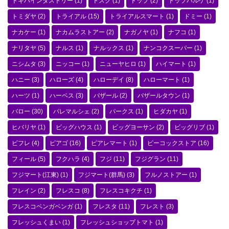
トキハインダストリー
(1)
トスク
(1)
トップ
(2)
トップパルケ
(1)
トミダヤ
(2)
トライアル
(15)
トライアルスマート
(1)
ドミー
(1)
ナカケー
(1)
ナカムラストアー
(2)
ナガノヤ
(1)
ナフコ
(1)
ナリタヤ
(5)
ナルス
(1)
ナルックス
(1)
ナンコクスーパー
(1)
ニシムタ
(3)
ニッコー
(1)
ニューヤヒロ
(1)
ハイマート
(1)
ハニー
(3)
ハローズ
(4)
ハローデイ
(8)
ハローマート
(1)
ハーツ
(1)
ハーベス
(3)
バザール
(2)
バザールタウン
(1)
バロー
(30)
パレマルシェ
(2)
パークス
(1)
ヒダカヤ
(1)
ヒバリヤ
(1)
ビッグハウス
(1)
ビッグヨーサン
(2)
ビッグリブ
(1)
ビフレ
(4)
ピアゴ
(16)
ピアレマート
(1)
ピーコックストア
(16)
フィール
(5)
フクハラ
(4)
フジ
(11)
フジグラン
(11)
フジマート(江東)
(1)
フジマート(群馬)
(3)
フルノストアー
(1)
フレイン
(2)
フレスコ
(8)
フレスコキクチ
(1)
フレスコベンガベンガ
(1)
フレスタ
(11)
フレスト
(3)
フレッシュくまい
(1)
フレッシュショップトマト
(1)