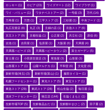
ロッキー
(1)
ロピア
(23)
ワイズマート
(12)
ワイプラザ
(1)
ワイ・バリュー
(1)
ワタナベストアー
(2)
一号舘
(3)
万代
(14)
万寿屋
(1)
万惣
(1)
三平ストア
(2)
三杉屋
(1)
中央フード
(1)
丸広百貨店
(8)
丸正
(3)
主婦の店
(1)
京急ストア
(6)
京王ストア
(9)
京都生協
(1)
公正屋
(2)
共立社
(2)
原信
(6)
吉池
(1)
吉田屋
(1)
塩原屋
(1)
大阪屋
(6)
天満屋
(4)
天満屋ハピーズ
(3)
天満屋ハピータウン
(2)
富士ガーデン
(5)
富士屋
(1)
小田原百貨店
(3)
尾張屋
(3)
山形屋
(3)
山形屋ストア
(1)
山陽マルナカ
(1)
平和堂
(6)
文化堂
(6)
新鮮市場(埼玉)
(3)
新鮮市場(富山)
(1)
服部タイヨー
(1)
札幌フードセンター
(1)
東光ストア
(5)
東宝ストア
(1)
東急ストア
(29)
東武ストア
(28)
松山生協
(2)
毎日屋
(1)
清水フードセンター
(1)
独立店
(144)
生協くまもと
(1)
生鮮市場TOP
(5)
生鮮食品おだ
(1)
生鮮館やまひこ
(2)
田子重
(2)