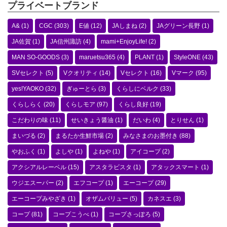
プライベートブランド
A&
(1)
CGC
(303)
E値
(12)
JAしまね
(2)
JAグリーン長野
(1)
JA佐賀
(1)
JA信州諏訪
(4)
mami+EnjoyLife!
(2)
MAN SO-GOODS
(3)
maruetsu365
(4)
PLANT
(1)
StyleONE
(43)
SVセレクト
(5)
Vクオリティ
(14)
Vセレクト
(16)
Vマーク
(95)
yes!YAOKO
(32)
ぎゅーとら
(3)
くらしにベルク
(33)
くらしらく
(20)
くらしモア
(97)
くらし良好
(19)
こだわりの味
(11)
せいきょう醤油
(1)
だいわ
(4)
とりせん
(1)
まいづる
(2)
まるたか生鮮市場
(2)
みなさまのお墨付き
(88)
やおふく
(1)
よしや
(1)
よねや
(1)
アイコープ
(2)
アクシアルレーベル
(15)
アスタラビスタ
(1)
アタックスマート
(1)
ウジエスーパー
(2)
エフコープ
(1)
エーコープ
(29)
エーコープみやざき
(1)
オザムバリュー
(5)
カネスエ
(3)
コープ
(81)
コープこうべ
(1)
コープさっぽろ
(5)