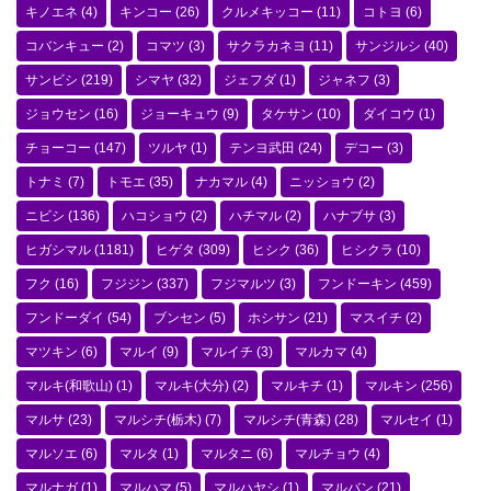
キノエネ
(4)
キンコー
(26)
クルメキッコー
(11)
コトヨ
(6)
コバンキュー
(2)
コマツ
(3)
サクラカネヨ
(11)
サンジルシ
(40)
サンビシ
(219)
シマヤ
(32)
ジェフダ
(1)
ジャネフ
(3)
ジョウセン
(16)
ジョーキュウ
(9)
タケサン
(10)
ダイコウ
(1)
チョーコー
(147)
ツルヤ
(1)
テンヨ武田
(24)
デコー
(3)
トナミ
(7)
トモエ
(35)
ナカマル
(4)
ニッショウ
(2)
ニビシ
(136)
ハコショウ
(2)
ハチマル
(2)
ハナブサ
(3)
ヒガシマル
(1181)
ヒゲタ
(309)
ヒシク
(36)
ヒシクラ
(10)
フク
(16)
フジジン
(337)
フジマルツ
(3)
フンドーキン
(459)
フンドーダイ
(54)
ブンセン
(5)
ホシサン
(21)
マスイチ
(2)
マツキン
(6)
マルイ
(9)
マルイチ
(3)
マルカマ
(4)
マルキ(和歌山)
(1)
マルキ(大分)
(2)
マルキチ
(1)
マルキン
(256)
マルサ
(23)
マルシチ(栃木)
(7)
マルシチ(青森)
(28)
マルセイ
(1)
マルソエ
(6)
マルタ
(1)
マルタニ
(6)
マルチョウ
(4)
マルナガ
(1)
マルハマ
(5)
マルハヤシ
(1)
マルバン
(21)