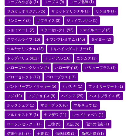
コープみやざき
(1)
コープス
(9)
コープ北陸
(1)
サカガミオリジナル
(5)
サミットオリジナル
(1)
サンヨネ
(1)
サンロード
(2)
ザプライス
(3)
ジョイフルサン
(1)
ジョイマート
(2)
スターセレクト
(92)
スマイルコープ
(2)
スマイルライフ
(16)
セブンプレミアム
(145)
タイヨー
(2)
ツルヤオリジナル
(13)
トキハインダストリー
(1)
トップバリュ
(412)
トライアル
(16)
ニシムタ
(3)
ハローズセレクション
(4)
ハローデイ
(8)
バリュープラス
(1)
バローセレクト
(17)
バロープラス
(17)
パントリーアンドラッキー
(5)
ヒバリヤ
(1)
ファミリーマート
(1)
フジ
(19)
フジチョイス
(9)
ベイシア
(29)
ベストプライス
(5)
ホックシェフ
(1)
マミープラス
(6)
マルキョウ
(1)
マルミヤストア
(1)
ヤマザワ
(11)
レッドキャベツ
(1)
ローソンセレクト
(1)
三徳
(5)
丸広
(5)
信州の信友
(1)
信州生まれ
(7)
全農
(1)
情熱価格
(1)
断然お得
(31)