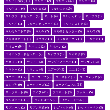
マルイチ(愛知)
(1)
マルエイ
(2)
マルエツ
(47)
マルエー
(4)
マルキョウ
(4)
マルシェ
(1)
マルショク
(10)
マルタフードセンター
(1)
マルト
(4)
マルナカ
(18)
マルフジ
(1)
マルヘイ
(1)
マルホンカウボーイ
(1)
マルマンストア
(3)
マルミヤストア
(6)
マルヤ
(7)
マルヨシセンター
(5)
マルワ
(3)
ミセススマート
(1)
メグリア
(1)
メッサオークワ
(1)
モリナガ
(1)
ヤオコー
(54)
ヤオスズ
(1)
ヤオハン
(1)
ヤオハンフードセンター
(2)
ヤオフジ
(1)
ヤオマサ
(2)
ヤオヨシ
(4)
ヤマイチ
(3)
ヤマグチスーパー
(1)
ヤマザワ
(13)
ヤマトー
(1)
ヤマナカ
(4)
ユアーズ
(2)
ユニオン
(1)
ユニバース
(12)
ユーコープ
(7)
ユーストア
(1)
ユータカラヤ
(2)
ヨシヅヤ
(9)
ヨークフーズ
(11)
ヨークベニマル
(33)
ヨークマート
(9)
ライフ
(41)
ラコマート
(3)
ラッキー
(5)
ラルズマート
(10)
ランドローム
(2)
リオン・ドール
(9)
リブホール
(1)
リブレ京成
(4)
レガネット
(4)
レッドキャベツ
(3)