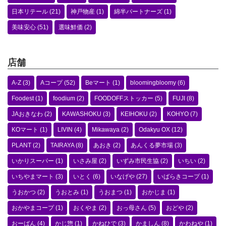
日本リテール
(21)
神戸物産
(1)
綿半パートナーズ
(1)
美味安心
(51)
選味鮮価
(2)
店舗
A-Z
(3)
Aコープ
(52)
Beマート
(1)
bloomingbloomy
(6)
Foodest
(1)
foodium
(2)
FOODOFFストッカー
(5)
FUJI
(8)
JAおきなわ
(2)
KAWASHOKU
(3)
KEIHOKU
(2)
KOHYO
(7)
KOマート
(1)
LIVIN
(4)
Mikawaya
(2)
Odakyu OX
(12)
PLANT
(2)
TAIRAYA
(8)
あおき
(2)
あんくる夢市場
(3)
いかりスーパー
(1)
いさみ屋
(2)
いずみ市民生協
(2)
いちい
(2)
いちやまマート
(3)
いとく
(6)
いなげや
(27)
いばらきコープ
(1)
うおかつ
(2)
うおとみ
(1)
うおまつ
(1)
おかじま
(1)
おかやまコープ
(1)
おくやま
(2)
おっ母さん
(5)
おどや
(2)
おーばん
(4)
かじ惣
(1)
かねひで
(3)
かましん
(8)
かわねや
(1)