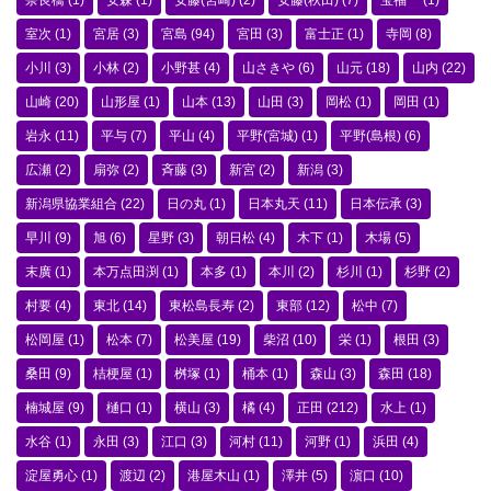
奈良橋
(1)
安森
(1)
安藤(宮崎)
(2)
安藤(秋田)
(7)
宝福一
(1)
室次
(1)
宮居
(3)
宮島
(94)
宮田
(3)
富士正
(1)
寺岡
(8)
小川
(3)
小林
(2)
小野甚
(4)
山さきや
(6)
山元
(18)
山内
(22)
山崎
(20)
山形屋
(1)
山本
(13)
山田
(3)
岡松
(1)
岡田
(1)
岩永
(11)
平与
(7)
平山
(4)
平野(宮城)
(1)
平野(島根)
(6)
広瀬
(2)
扇弥
(2)
斉藤
(3)
新宮
(2)
新潟
(3)
新潟県協業組合
(22)
日の丸
(1)
日本丸天
(11)
日本伝承
(3)
早川
(9)
旭
(6)
星野
(3)
朝日松
(4)
木下
(1)
木場
(5)
末廣
(1)
本万点田渕
(1)
本多
(1)
本川
(2)
杉川
(1)
杉野
(2)
村要
(4)
東北
(14)
東松島長寿
(2)
東部
(12)
松中
(7)
松岡屋
(1)
松本
(7)
松美屋
(19)
柴沼
(10)
栄
(1)
根田
(3)
桑田
(9)
桔梗屋
(1)
桝塚
(1)
桶本
(1)
森山
(3)
森田
(18)
楠城屋
(9)
樋口
(1)
横山
(3)
橘
(4)
正田
(212)
水上
(1)
水谷
(1)
永田
(3)
江口
(3)
河村
(11)
河野
(1)
浜田
(4)
淀屋勇心
(1)
渡辺
(2)
港屋木山
(1)
澤井
(5)
濵口
(10)