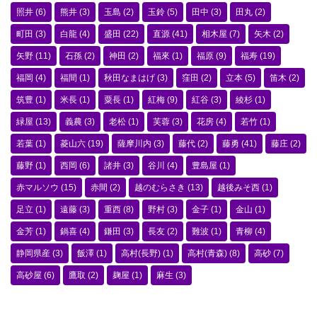
照井
(6)
熊井
(3)
玉島
(2)
玉鈴
(5)
田中
(3)
田丸
(2)
町田
(3)
白龍
(4)
盛田
(22)
直源
(41)
相木屋
(7)
矢木
(2)
矢野
(11)
石孫
(2)
神田
(2)
福來
(1)
福原
(9)
福寿
(19)
福岡
(4)
福間
(1)
秋田なまはげ
(3)
窪田
(2)
立本
(5)
笛木
(2)
筑豊
(1)
米長
(1)
粟長
(1)
紅梅
(9)
紅谷
(3)
綾杉
(1)
緑屋
(13)
義農
(3)
老松
(1)
芙蓉
(3)
花房
(4)
若竹
(1)
若葉
(1)
菱山六
(19)
薩摩川内
(3)
藤代
(2)
藤勇
(41)
藤庄
(2)
藤野
(1)
西岡
(6)
諸井
(3)
谷川
(4)
豊島屋
(1)
赤マルソウ
(15)
赤間
(2)
越のむらさき
(13)
越後みそ西
(1)
足立
(1)
遠藤
(3)
重西
(8)
野村
(3)
金子
(1)
金山
(1)
金芳
(1)
鍋喜
(4)
鎌田
(3)
長友
(2)
難波
(1)
青柳
(4)
静岡県産
(3)
飯澤
(1)
高村(長野)
(1)
高村(青森)
(8)
高砂
(7)
高砂屋
(6)
鷹取
(2)
麹屋
(1)
麻生
(3)