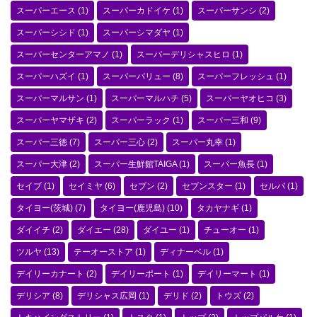
スーパーエース
(1)
スーパーカドイケ
(1)
スーパーサンシ
(2)
スーパーシシド
(1)
スーパーシマダヤ
(1)
スーパーセンターアマノ
(1)
スーパーデリシャスヒロ
(1)
スーパーハズイ
(1)
スーパーバリュー
(8)
スーパーフレッシュ
(1)
スーパーマルサン
(1)
スーパーマルハチ
(5)
スーパーヤオヒコ
(3)
スーパーヤマザキ
(2)
スーパーラック
(1)
スーパー三和
(9)
スーパー三徳
(7)
スーパー三心
(2)
スーパー丸幸
(1)
スーパー大津
(2)
スーパー生鮮館TAIGA
(1)
スーパー魚長
(1)
セイブ
(1)
セイミヤ
(6)
セブン
(2)
セブンスター
(1)
セルバ
(1)
タイヨー(茨城)
(7)
タイヨー(鹿児島)
(10)
タカヤナギ
(1)
ダイイチ
(2)
ダイエー
(28)
ダイユー
(1)
チューオー
(1)
ツルヤ
(13)
テーオーストア
(1)
ディナーベル
(1)
デイリーカナート
(2)
デイリーポート
(1)
デイリーマート
(1)
デリシア
(8)
デリシャス広岡
(1)
デリド
(2)
トウズ
(2)