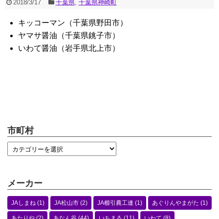
2018/3/17
千葉県
,
千葉県神崎町
キッコーマン（千葉県野田市）
ヤマサ醤油（千葉県銚子市）
いわて醤油（岩手県北上市）
市町村
メーカー
JAしまね
(1)
JA松山市
(2)
JA櫛引農工連
(1)
あぐりんやまがた
(1)
あたりや
(2)
あなん谷
(44)
いちまる
(11)
いわて
(8)