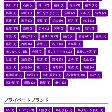
矢野
(11)
石孫
(2)
神田
(2)
福來
(1)
福原
(9)
福寿
(19)
福岡
(4)
福間
(1)
秋田なまはげ
(3)
窪田
(2)
立本
(5)
笛木
(2)
筑豊
(1)
米長
(1)
粟長
(1)
紅梅
(9)
紅谷
(3)
綾杉
(1)
緑屋
(13)
義農
(3)
老松
(1)
芙蓉
(3)
花房
(4)
若竹
(1)
若葉
(1)
菱山六
(19)
薩摩川内
(3)
藤代
(2)
藤勇
(41)
藤庄
(2)
藤野
(1)
西岡
(6)
諸井
(3)
谷川
(4)
豊島屋
(1)
赤マルソウ
(15)
赤間
(2)
越のむらさき
(13)
越後みそ西
(1)
足立
(1)
遠藤
(3)
重西
(8)
野村
(3)
金子
(1)
金山
(1)
金芳
(1)
鍋喜
(4)
鎌田
(3)
長友
(2)
難波
(1)
青柳
(4)
静岡県産
(3)
飯澤
(1)
高村(長野)
(1)
高村(青森)
(8)
高砂
(7)
高砂屋
(6)
鷹取
(2)
麹屋
(1)
麻生
(3)
プライベートブランド
A&
(1)
CGC
(303)
E値
(12)
JAしまね
(2)
JAグリーン長野
(1)