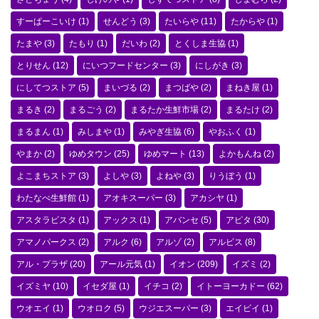
すーぱーこいけ
(1)
せんどう
(3)
たいらや
(11)
たからや
(1)
たまや
(3)
たもり
(1)
だいわ
(2)
とくしま生協
(1)
とりせん
(12)
にいつフードセンター
(3)
にしがき
(3)
にしてつストア
(5)
まいづる
(2)
まつばや
(2)
まねき屋
(1)
まるき
(2)
まるごう
(2)
まるたか生鮮市場
(2)
まるたけ
(2)
まるまん
(1)
みしまや
(1)
みやぎ生協
(6)
やおふく
(1)
やまか
(2)
ゆめタウン
(25)
ゆめマート
(13)
よかもんね
(2)
よこまちストア
(3)
よしや
(3)
よねや
(3)
りうぼう
(1)
わたなべ生鮮館
(1)
アオキスーパー
(3)
アカシヤ
(1)
アスタラビスタ
(1)
アックス
(1)
アバンセ
(5)
アピタ
(30)
アマノパークス
(2)
アルク
(6)
アルゾ
(2)
アルビス
(8)
アル・プラザ
(20)
アール元気
(1)
イオン
(209)
イズミ
(2)
イズミヤ
(10)
イセダ屋
(1)
イチコ
(2)
イトーヨーカドー
(62)
ウオエイ
(1)
ウオロク
(5)
ウジエスーパー
(3)
エイビイ
(1)