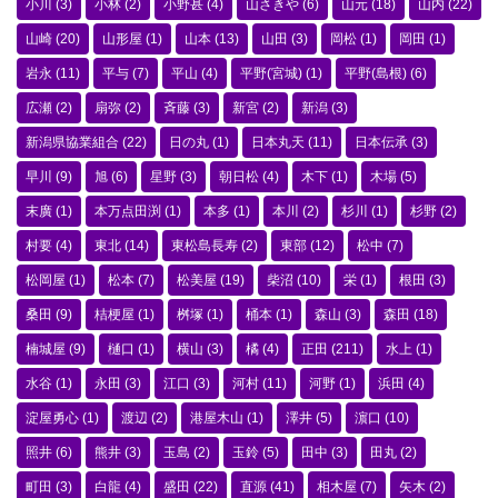
小川
(3)
小林
(2)
小野甚
(4)
山さきや
(6)
山元
(18)
山内
(22)
山崎
(20)
山形屋
(1)
山本
(13)
山田
(3)
岡松
(1)
岡田
(1)
岩永
(11)
平与
(7)
平山
(4)
平野(宮城)
(1)
平野(島根)
(6)
広瀬
(2)
扇弥
(2)
斉藤
(3)
新宮
(2)
新潟
(3)
新潟県協業組合
(22)
日の丸
(1)
日本丸天
(11)
日本伝承
(3)
早川
(9)
旭
(6)
星野
(3)
朝日松
(4)
木下
(1)
木場
(5)
末廣
(1)
本万点田渕
(1)
本多
(1)
本川
(2)
杉川
(1)
杉野
(2)
村要
(4)
東北
(14)
東松島長寿
(2)
東部
(12)
松中
(7)
松岡屋
(1)
松本
(7)
松美屋
(19)
柴沼
(10)
栄
(1)
根田
(3)
桑田
(9)
桔梗屋
(1)
桝塚
(1)
桶本
(1)
森山
(3)
森田
(18)
楠城屋
(9)
樋口
(1)
横山
(3)
橘
(4)
正田
(211)
水上
(1)
水谷
(1)
永田
(3)
江口
(3)
河村
(11)
河野
(1)
浜田
(4)
淀屋勇心
(1)
渡辺
(2)
港屋木山
(1)
澤井
(5)
濵口
(10)
照井
(6)
熊井
(3)
玉島
(2)
玉鈴
(5)
田中
(3)
田丸
(2)
町田
(3)
白龍
(4)
盛田
(22)
直源
(41)
相木屋
(7)
矢木
(2)