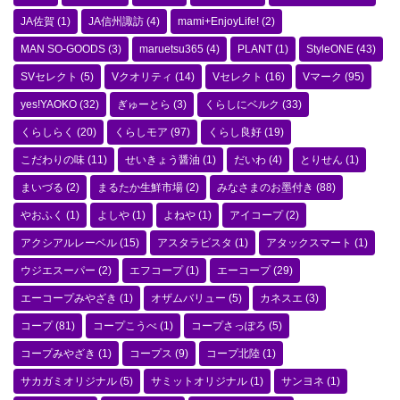
JA佐賀
(1)
JA信州諏訪
(4)
mami+EnjoyLife!
(2)
MAN SO-GOODS
(3)
maruetsu365
(4)
PLANT
(1)
StyleONE
(43)
SVセレクト
(5)
Vクオリティ
(14)
Vセレクト
(16)
Vマーク
(95)
yes!YAOKO
(32)
ぎゅーとら
(3)
くらしにベルク
(33)
くらしらく
(20)
くらしモア
(97)
くらし良好
(19)
こだわりの味
(11)
せいきょう醤油
(1)
だいわ
(4)
とりせん
(1)
まいづる
(2)
まるたか生鮮市場
(2)
みなさまのお墨付き
(88)
やおふく
(1)
よしや
(1)
よねや
(1)
アイコープ
(2)
アクシアルレーベル
(15)
アスタラビスタ
(1)
アタックスマート
(1)
ウジエスーパー
(2)
エフコープ
(1)
エーコープ
(29)
エーコープみやざき
(1)
オザムバリュー
(5)
カネスエ
(3)
コープ
(81)
コープこうべ
(1)
コープさっぽろ
(5)
コープみやざき
(1)
コープス
(9)
コープ北陸
(1)
サカガミオリジナル
(5)
サミットオリジナル
(1)
サンヨネ
(1)