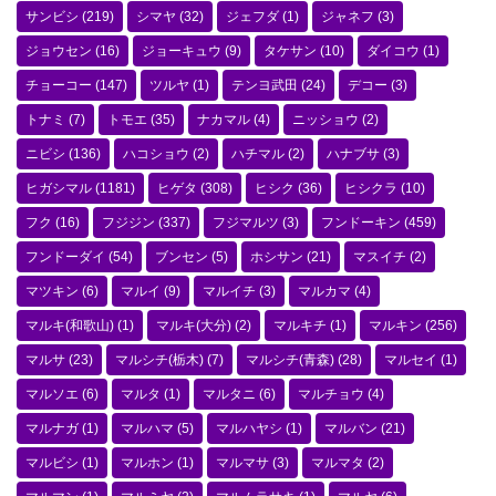
サンビシ
(219)
シマヤ
(32)
ジェフダ
(1)
ジャネフ
(3)
ジョウセン
(16)
ジョーキュウ
(9)
タケサン
(10)
ダイコウ
(1)
チョーコー
(147)
ツルヤ
(1)
テンヨ武田
(24)
デコー
(3)
トナミ
(7)
トモエ
(35)
ナカマル
(4)
ニッショウ
(2)
ニビシ
(136)
ハコショウ
(2)
ハチマル
(2)
ハナブサ
(3)
ヒガシマル
(1181)
ヒゲタ
(308)
ヒシク
(36)
ヒシクラ
(10)
フク
(16)
フジジン
(337)
フジマルツ
(3)
フンドーキン
(459)
フンドーダイ
(54)
ブンセン
(5)
ホシサン
(21)
マスイチ
(2)
マツキン
(6)
マルイ
(9)
マルイチ
(3)
マルカマ
(4)
マルキ(和歌山)
(1)
マルキ(大分)
(2)
マルキチ
(1)
マルキン
(256)
マルサ
(23)
マルシチ(栃木)
(7)
マルシチ(青森)
(28)
マルセイ
(1)
マルソエ
(6)
マルタ
(1)
マルタニ
(6)
マルチョウ
(4)
マルナガ
(1)
マルハマ
(5)
マルハヤシ
(1)
マルバン
(21)
マルビシ
(1)
マルホン
(1)
マルマサ
(3)
マルマタ
(2)