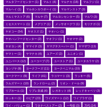
マルタフードセンター
(1)
マルト
(4)
マルナカ
(18)
マルフジ
(1)
マルヘイ
(1)
マルホンカウボーイ
(1)
マルマンストア
(3)
マルミヤストア
(6)
マルヤ
(7)
マルヨシセンター
(5)
マルワ
(3)
ミセススマート
(1)
メグリア
(1)
メッサオークワ
(1)
モリナガ
(1)
ヤオコー
(54)
ヤオスズ
(1)
ヤオハン
(1)
ヤオハンフードセンター
(2)
ヤオフジ
(1)
ヤオマサ
(2)
ヤオヨシ
(4)
ヤマイチ
(3)
ヤマグチスーパー
(1)
ヤマザワ
(13)
ヤマトー
(1)
ヤマナカ
(4)
ユアーズ
(2)
ユニオン
(1)
ユニバース
(12)
ユーコープ
(7)
ユーストア
(1)
ユータカラヤ
(2)
ヨシヅヤ
(9)
ヨークフーズ
(11)
ヨークベニマル
(33)
ヨークマート
(9)
ライフ
(41)
ラコマート
(3)
ラッキー
(5)
ラルズマート
(10)
ランドローム
(2)
リオン・ドール
(9)
リブホール
(1)
リブレ京成
(4)
レガネット
(4)
レッドキャベツ
(3)
ロッキー
(1)
ロピア
(23)
ワイズマート
(12)
ワイプラザ
(1)
ワイ・バリュー
(1)
ワタナベストアー
(2)
一号舘
(3)
万代
(14)