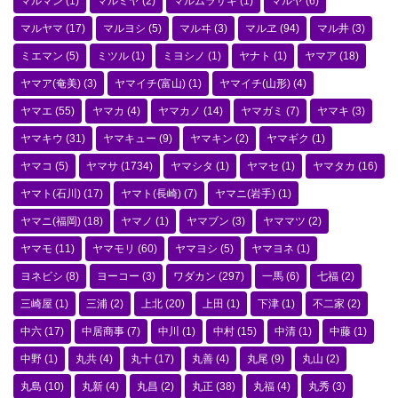
マルマン
(1)
マルミヤ
(2)
マルムラサキ
(1)
マルヤ
(6)
マルヤマ
(17)
マルヨシ
(5)
マルヰ
(3)
マルヱ
(94)
マル井
(3)
ミエマン
(5)
ミツル
(1)
ミヨシノ
(1)
ヤナト
(1)
ヤマア
(18)
ヤマア(奄美)
(3)
ヤマイチ(富山)
(1)
ヤマイチ(山形)
(4)
ヤマエ
(55)
ヤマカ
(4)
ヤマカノ
(14)
ヤマガミ
(7)
ヤマキ
(3)
ヤマキウ
(31)
ヤマキュー
(9)
ヤマキン
(2)
ヤマギク
(1)
ヤマコ
(5)
ヤマサ
(1734)
ヤマシタ
(1)
ヤマセ
(1)
ヤマタカ
(16)
ヤマト(石川)
(17)
ヤマト(長崎)
(7)
ヤマニ(岩手)
(1)
ヤマニ(福岡)
(18)
ヤマノ
(1)
ヤマブン
(3)
ヤママツ
(2)
ヤマモ
(11)
ヤマモリ
(60)
ヤマヨシ
(5)
ヤマヨネ
(1)
ヨネビシ
(8)
ヨーコー
(3)
ワダカン
(297)
一馬
(6)
七福
(2)
三崎屋
(1)
三浦
(2)
上北
(20)
上田
(1)
下津
(1)
不二家
(2)
中六
(17)
中居商事
(7)
中川
(1)
中村
(15)
中清
(1)
中藤
(1)
中野
(1)
丸共
(4)
丸十
(17)
丸善
(4)
丸尾
(9)
丸山
(2)
丸島
(10)
丸新
(4)
丸昌
(2)
丸正
(38)
丸福
(4)
丸秀
(3)