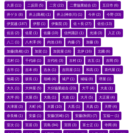
久原
(11)
二反田
(5)
二宮
(22)
二豊協業組合
(2)
五日市
(6)
井ゲタ
(8)
井上(島根)
(1)
井上(神奈川)
(1)
今井
(2)
今野
(33)
伊賀越
(187)
伊那
(1)
伊集院
(3)
佐々長
(27)
佐伯
(13)
佐吉
(2)
佐星
(1)
佐藤
(10)
信州諏訪
(1)
光浦
(3)
入正
(3)
八二
(1)
八木澤
(9)
内池
(18)
内藤
(7)
加藤
(3)
加藤(島根)
(2)
加賀
(1)
加賀屋
(16)
北伊
(16)
北國
(6)
北村
(1)
千代緑
(1)
古代柱
(3)
古村
(1)
吉五
(1)
吉岡
(5)
吉市
(1)
吉本
(6)
吉永
(1)
吉田屋
(11)
和高
(1)
喜代屋
(1)
地蔵
(2)
坂長
(1)
垣崎
(4)
城戸
(1)
城端
(8)
堺屋
(1)
大久
(1)
大仲屋
(5)
大分協業組合
(23)
大千
(4)
大友
(1)
大坪
(6)
大屋
(5)
大島
(1)
大政
(1)
大月
(5)
大正屋
(4)
大津屋
(3)
大町
(4)
大醤
(10)
大黒
(1)
天真
(2)
天野
(4)
奈良橋
(1)
安森
(1)
安藤(宮崎)
(2)
安藤(秋田)
(7)
宝福一
(1)
室次
(1)
宮居
(3)
宮島
(94)
宮田
(3)
富士正
(1)
寺岡
(8)