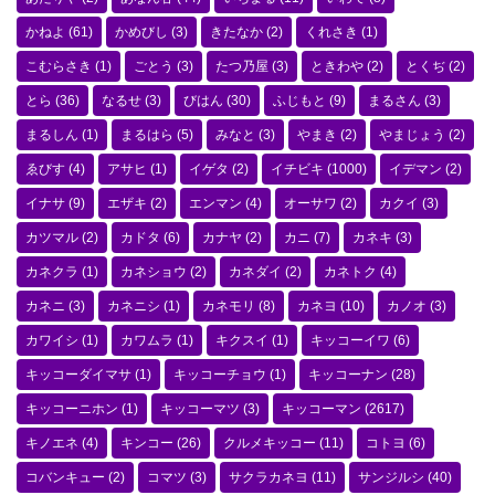
かねよ
(61)
かめびし
(3)
きたなか
(2)
くれさき
(1)
こむらさき
(1)
ごとう
(3)
たつ乃屋
(3)
ときわや
(2)
とくぢ
(2)
とら
(36)
なるせ
(3)
びはん
(30)
ふじもと
(9)
まるさん
(3)
まるしん
(1)
まるはら
(5)
みなと
(3)
やまき
(2)
やまじょう
(2)
ゑびす
(4)
アサヒ
(1)
イゲタ
(2)
イチビキ
(1000)
イデマン
(2)
イナサ
(9)
エザキ
(2)
エンマン
(4)
オーサワ
(2)
カクイ
(3)
カツマル
(2)
カドタ
(6)
カナヤ
(2)
カニ
(7)
カネキ
(3)
カネクラ
(1)
カネショウ
(2)
カネダイ
(2)
カネトク
(4)
カネニ
(3)
カネニシ
(1)
カネモリ
(8)
カネヨ
(10)
カノオ
(3)
カワイシ
(1)
カワムラ
(1)
キクスイ
(1)
キッコーイワ
(6)
キッコーダイマサ
(1)
キッコーチョウ
(1)
キッコーナン
(28)
キッコーニホン
(1)
キッコーマツ
(3)
キッコーマン
(2617)
キノエネ
(4)
キンコー
(26)
クルメキッコー
(11)
コトヨ
(6)
コバンキュー
(2)
コマツ
(3)
サクラカネヨ
(11)
サンジルシ
(40)