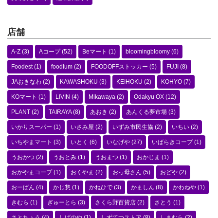
店舗
A-Z
(3)
Aコープ
(52)
Beマート
(1)
bloomingbloomy
(6)
Foodest
(1)
foodium
(2)
FOODOFFストッカー
(5)
FUJI
(8)
JAおきなわ
(2)
KAWASHOKU
(3)
KEIHOKU
(2)
KOHYO
(7)
KOマート
(1)
LIVIN
(4)
Mikawaya
(2)
Odakyu OX
(12)
PLANT
(2)
TAIRAYA
(8)
あおき
(2)
あんくる夢市場
(3)
いかりスーパー
(1)
いさみ屋
(2)
いずみ市民生協
(2)
いちい
(2)
いちやまマート
(3)
いとく
(6)
いなげや
(27)
いばらきコープ
(1)
うおかつ
(2)
うおとみ
(1)
うおまつ
(1)
おかじま
(1)
おかやまコープ
(1)
おくやま
(2)
おっ母さん
(5)
おどや
(2)
おーばん
(4)
かじ惣
(1)
かねひで
(3)
かましん
(8)
かわねや
(1)
きむら
(1)
ぎゅーとら
(3)
さくら野百貨店
(2)
さとう
(1)
さとちょう
(4)
しげのや
(1)
しずてつストア
(8)
しまむら
(2)