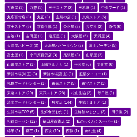
万寿屋
(1)
万惣
(1)
三平ストア
(2)
三杉屋
(1)
中央フード
(1)
丸広百貨店
(8)
丸正
(3)
主婦の店
(1)
京急ストア
(6)
京王ストア
(9)
京都生協
(1)
公正屋
(2)
共立社
(2)
原信
(6)
吉池
(1)
吉田屋
(1)
塩原屋
(1)
大阪屋
(6)
天満屋
(4)
天満屋ハピーズ
(3)
天満屋ハピータウン
(2)
富士ガーデン
(5)
富士屋
(1)
小田原百貨店
(3)
尾張屋
(3)
山形屋
(3)
山形屋ストア
(1)
山陽マルナカ
(1)
平和堂
(6)
文化堂
(6)
新鮮市場(埼玉)
(3)
新鮮市場(富山)
(1)
服部タイヨー
(1)
札幌フードセンター
(1)
東光ストア
(5)
東宝ストア
(1)
東急ストア
(29)
東武ストア
(28)
松山生協
(2)
毎日屋
(1)
清水フードセンター
(1)
独立店
(144)
生協くまもと
(1)
生鮮市場TOP
(5)
生鮮食品おだ
(1)
生鮮館やまひこ
(2)
田子重
(2)
相鉄ローゼン
(12)
福田屋百貨店
(2)
私のわくわくスーパー
(1)
綿半
(3)
藤三
(1)
西友
(79)
西條
(1)
赤札堂
(4)