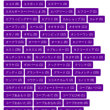
エコス
(8)
エスポット
(1)
エスマート
(4)
エネルギースーパーたじま
(3)
エバグリーン
(3)
エフコープ
(1)
エブリィビッグデー
(2)
エブリイ
(3)
エルショップ
(1)
エレナ
(5)
エースワン
(3)
エール
(2)
オオキタ
(1)
オオゼキ
(11)
オギノ
(4)
オザム
(5)
オリンピック
(12)
オンリーワン
(2)
オークワ
(13)
オーケー
(15)
オータニ
(6)
カジマート
(1)
カスミ
(38)
カネスエ
(4)
カブセンター
(2)
キクコーストア
(1)
キッチンコート
(6)
キッチンランド
(1)
キヌヤ
(3)
キョーエイ
(2)
キラヤ
(1)
ギガパール
(1)
クックマート
(1)
クリシマ
(2)
グッディ
(1)
グランマート
(5)
グラード
(1)
グルメシティ
(10)
ケンゾー
(2)
コウナン
(1)
ココスナカムラ
(2)
コノミヤ
(9)
コモディイイダ
(13)
コンフォートマーケット
(1)
コープあいづ
(1)
コープあおもり
(2)
コープいわて
(3)
コープえひめ
(1)
コープおおいた
(2)
コープおきなわ
(1)
コープかがわ
(4)