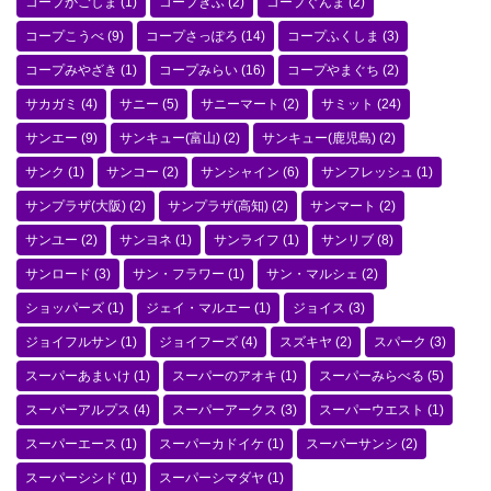
コープかごしま
(1)
コープぎふ
(2)
コープぐんま
(2)
コープこうべ
(9)
コープさっぽろ
(14)
コープふくしま
(3)
コープみやざき
(1)
コープみらい
(16)
コープやまぐち
(2)
サカガミ
(4)
サニー
(5)
サニーマート
(2)
サミット
(24)
サンエー
(9)
サンキュー(富山)
(2)
サンキュー(鹿児島)
(2)
サンク
(1)
サンコー
(2)
サンシャイン
(6)
サンフレッシュ
(1)
サンプラザ(大阪)
(2)
サンプラザ(高知)
(2)
サンマート
(2)
サンユー
(2)
サンヨネ
(1)
サンライフ
(1)
サンリブ
(8)
サンロード
(3)
サン・フラワー
(1)
サン・マルシェ
(2)
ショッパーズ
(1)
ジェイ・マルエー
(1)
ジョイス
(3)
ジョイフルサン
(1)
ジョイフーズ
(4)
スズキヤ
(2)
スパーク
(3)
スーパーあまいけ
(1)
スーパーのアオキ
(1)
スーパーみらべる
(5)
スーパーアルプス
(4)
スーパーアークス
(3)
スーパーウエスト
(1)
スーパーエース
(1)
スーパーカドイケ
(1)
スーパーサンシ
(2)
スーパーシシド
(1)
スーパーシマダヤ
(1)