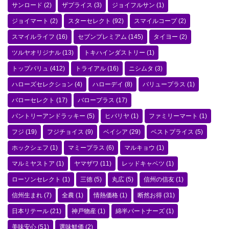
サンロード
(2)
ザプライス
(3)
ジョイフルサン
(1)
ジョイマート
(2)
スターセレクト
(92)
スマイルコープ
(2)
スマイルライフ
(16)
セブンプレミアム
(145)
タイヨー
(2)
ツルヤオリジナル
(13)
トキハインダストリー
(1)
トップバリュ
(412)
トライアル
(16)
ニシムタ
(3)
ハローズセレクション
(4)
ハローデイ
(8)
バリュープラス
(1)
バローセレクト
(17)
バロープラス
(17)
パントリーアンドラッキー
(5)
ヒバリヤ
(1)
ファミリーマート
(1)
フジ
(19)
フジチョイス
(9)
ベイシア
(29)
ベストプライス
(5)
ホックシェフ
(1)
マミープラス
(6)
マルキョウ
(1)
マルミヤストア
(1)
ヤマザワ
(11)
レッドキャベツ
(1)
ローソンセレクト
(1)
三徳
(5)
丸広
(5)
信州の信友
(1)
信州生まれ
(7)
全農
(1)
情熱価格
(1)
断然お得
(31)
日本リテール
(21)
神戸物産
(1)
綿半パートナーズ
(1)
美味安心
(51)
選味鮮価
(2)