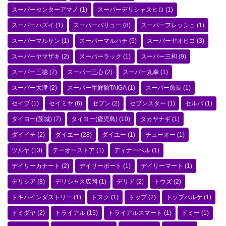
スーパーセンターアマノ
(1)
スーパーデリシャスヒロ
(1)
スーパーハズイ
(1)
スーパーバリュー
(8)
スーパーフレッシュ
(1)
スーパーマルサン
(1)
スーパーマルハチ
(5)
スーパーヤオヒコ
(3)
スーパーヤマザキ
(2)
スーパーラック
(1)
スーパー三和
(9)
スーパー三徳
(7)
スーパー三心
(2)
スーパー丸幸
(1)
スーパー大津
(2)
スーパー生鮮館TAIGA
(1)
スーパー魚長
(1)
セイブ
(1)
セイミヤ
(6)
セブン
(2)
セブンスター
(1)
セルバ
(1)
タイヨー(茨城)
(7)
タイヨー(鹿児島)
(10)
タカヤナギ
(1)
ダイイチ
(2)
ダイエー
(28)
ダイユー
(1)
チューオー
(1)
ツルヤ
(13)
テーオーストア
(1)
ディナーベル
(1)
デイリーカナート
(2)
デイリーポート
(1)
デイリーマート
(1)
デリシア
(8)
デリシャス広岡
(1)
デリド
(2)
トウズ
(2)
トキハインダストリー
(1)
トスク
(1)
トップ
(2)
トップパルケ
(1)
トミダヤ
(2)
トライアル
(15)
トライアルスマート
(1)
ドミー
(1)