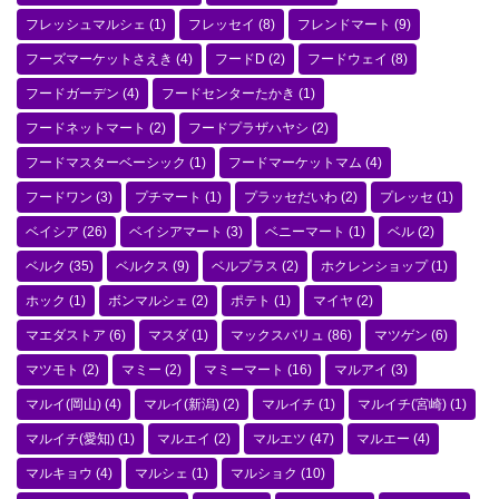
フレッシュマルシェ
(1)
フレッセイ
(8)
フレンドマート
(9)
フーズマーケットさえき
(4)
フードD
(2)
フードウェイ
(8)
フードガーデン
(4)
フードセンターたかき
(1)
フードネットマート
(2)
フードプラザハヤシ
(2)
フードマスターベーシック
(1)
フードマーケットマム
(4)
フードワン
(3)
プチマート
(1)
プラッセだいわ
(2)
プレッセ
(1)
ベイシア
(26)
ベイシアマート
(3)
ベニーマート
(1)
ベル
(2)
ベルク
(35)
ベルクス
(9)
ベルプラス
(2)
ホクレンショップ
(1)
ホック
(1)
ボンマルシェ
(2)
ポテト
(1)
マイヤ
(2)
マエダストア
(6)
マスダ
(1)
マックスバリュ
(86)
マツゲン
(6)
マツモト
(2)
マミー
(2)
マミーマート
(16)
マルアイ
(3)
マルイ(岡山)
(4)
マルイ(新潟)
(2)
マルイチ
(1)
マルイチ(宮崎)
(1)
マルイチ(愛知)
(1)
マルエイ
(2)
マルエツ
(47)
マルエー
(4)
マルキョウ
(4)
マルシェ
(1)
マルショク
(10)