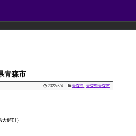
覧
県青森市
2022/5/4
青森県
,
青森県青森市
県大鰐町）
）