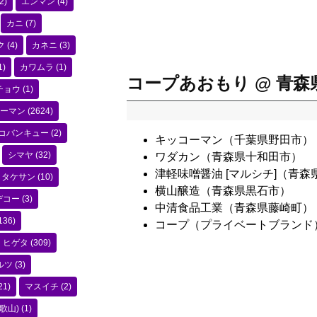
2)
エンマン
(4)
カニ
(7)
ク
(4)
カネニ
(3)
1)
カワムラ
(1)
コープあおもり @ 青森
チョウ
(1)
ーマン
(2624)
コバンキュー
(2)
キッコーマン（千葉県野田市）
シマヤ
(32)
ワダカン（青森県十和田市）
津軽味噌醤油 [マルシチ]（青森
タケサン
(10)
横山醸造（青森県黒石市）
デコー
(3)
中清食品工業（青森県藤崎町）
136)
コープ（プライベートブランド
ヒゲタ
(309)
ルツ
(3)
21)
マスイチ
(2)
歌山)
(1)