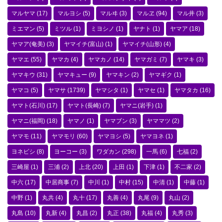
マルヤマ
(17)
マルヨシ
(5)
マルヰ
(3)
マルヱ
(94)
マル井
(3)
ミエマン
(5)
ミツル
(1)
ミヨシノ
(1)
ヤナト
(1)
ヤマア
(18)
ヤマア(奄美)
(3)
ヤマイチ(富山)
(1)
ヤマイチ(山形)
(4)
ヤマエ
(55)
ヤマカ
(4)
ヤマカノ
(14)
ヤマガミ
(7)
ヤマキ
(3)
ヤマキウ
(31)
ヤマキュー
(9)
ヤマキン
(2)
ヤマギク
(1)
ヤマコ
(5)
ヤマサ
(1739)
ヤマシタ
(1)
ヤマセ
(1)
ヤマタカ
(16)
ヤマト(石川)
(17)
ヤマト(長崎)
(7)
ヤマニ(岩手)
(1)
ヤマニ(福岡)
(18)
ヤマノ
(1)
ヤマブン
(3)
ヤママツ
(2)
ヤマモ
(11)
ヤマモリ
(60)
ヤマヨシ
(5)
ヤマヨネ
(1)
ヨネビシ
(8)
ヨーコー
(3)
ワダカン
(298)
一馬
(6)
七福
(2)
三崎屋
(1)
三浦
(2)
上北
(20)
上田
(1)
下津
(1)
不二家
(2)
中六
(17)
中居商事
(7)
中川
(1)
中村
(15)
中清
(1)
中藤
(1)
中野
(1)
丸共
(4)
丸十
(17)
丸善
(4)
丸尾
(9)
丸山
(2)
丸島
(10)
丸新
(4)
丸昌
(2)
丸正
(38)
丸福
(4)
丸秀
(3)