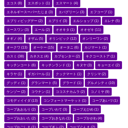
エコス
(8)
エスポット
(1)
エスマート
(4)
エネルギースーパーたじま
(3)
エバグリーン
(3)
エフコープ
(1)
エブリィビッグデー
(2)
エブリイ
(3)
エルショップ
(1)
エレナ
(5)
エースワン
(3)
エール
(2)
オオキタ
(1)
オオゼキ
(11)
オギノ
(4)
オザム
(5)
オリンピック
(12)
オンリーワン
(2)
オークワ
(13)
オーケー
(15)
オータニ
(6)
カジマート
(1)
カスミ
(38)
カネスエ
(4)
カブセンター
(2)
キクコーストア
(1)
キッチンコート
(6)
キッチンランド
(1)
キヌヤ
(3)
キョーエイ
(2)
キラヤ
(1)
ギガパール
(1)
クックマート
(1)
クリシマ
(2)
グッディ
(1)
グランマート
(5)
グラード
(1)
グルメシティ
(10)
ケンゾー
(2)
コウナン
(1)
ココスナカムラ
(2)
コノミヤ
(9)
コモディイイダ
(13)
コンフォートマーケット
(1)
コープあいづ
(1)
コープあおもり
(2)
コープいわて
(3)
コープえひめ
(1)
コープおおいた
(2)
コープおきなわ
(1)
コープかがわ
(4)
コープかごしま
(1)
コープぎふ
(2)
コープぐんま
(2)