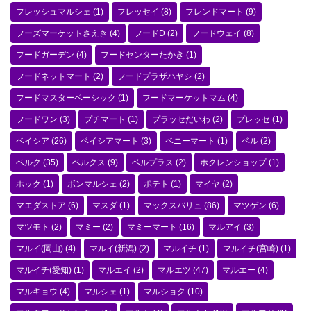
フレッシュマルシェ
(1)
フレッセイ
(8)
フレンドマート
(9)
フーズマーケットさえき
(4)
フードD
(2)
フードウェイ
(8)
フードガーデン
(4)
フードセンターたかき
(1)
フードネットマート
(2)
フードプラザハヤシ
(2)
フードマスターベーシック
(1)
フードマーケットマム
(4)
フードワン
(3)
プチマート
(1)
プラッセだいわ
(2)
プレッセ
(1)
ベイシア
(26)
ベイシアマート
(3)
ベニーマート
(1)
ベル
(2)
ベルク
(35)
ベルクス
(9)
ベルプラス
(2)
ホクレンショップ
(1)
ホック
(1)
ボンマルシェ
(2)
ポテト
(1)
マイヤ
(2)
マエダストア
(6)
マスダ
(1)
マックスバリュ
(86)
マツゲン
(6)
マツモト
(2)
マミー
(2)
マミーマート
(16)
マルアイ
(3)
マルイ(岡山)
(4)
マルイ(新潟)
(2)
マルイチ
(1)
マルイチ(宮崎)
(1)
マルイチ(愛知)
(1)
マルエイ
(2)
マルエツ
(47)
マルエー
(4)
マルキョウ
(4)
マルシェ
(1)
マルショク
(10)