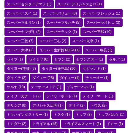
スーパーセンターアマノ
(1)
スーパーデリシャスヒロ
(1)
スーパーハズイ
(1)
スーパーバリュー
(8)
スーパーフレッシュ
(1)
スーパーマルサン
(1)
スーパーマルハチ
(5)
スーパーヤオヒコ
(3)
スーパーヤマザキ
(2)
スーパーラック
(1)
スーパー三和
(10)
スーパー三徳
(7)
スーパー三心
(2)
スーパー丸幸
(1)
スーパー大津
(2)
スーパー生鮮館TAIGA
(1)
スーパー魚長
(1)
セイブ
(1)
セイミヤ
(6)
セブン
(2)
セブンスター
(1)
セルバ
(1)
タイヨー(茨城)
(7)
タイヨー(鹿児島)
(10)
タカヤナギ
(1)
ダイイチ
(2)
ダイエー
(28)
ダイユー
(1)
チューオー
(1)
ツルヤ
(13)
テーオーストア
(1)
ディナーベル
(1)
デイリーカナート
(2)
デイリーポート
(1)
デイリーマート
(1)
デリシア
(8)
デリシャス広岡
(1)
デリド
(2)
トウズ
(2)
トキハインダストリー
(1)
トスク
(1)
トップ
(3)
トップパルケ
(1)
トミダヤ
(2)
トライアル
(15)
トライアルスマート
(1)
ドミー
(1)