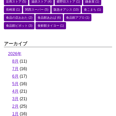
近商ストア
(5)
遠鉄ストア
(4)
郷野目ストア
(1)
鎌倉屋
(1)
長崎屋
(1)
関西スーパー
(5)
阪急オアシス
(10)
食こまち
(1)
食品の店おおた
(2)
食品館あおば
(6)
食品館アプロ
(1)
食品館ピボット
(3)
食鮮館タイヨー
(1)
アーカイブ
2026年
8月
(11)
7月
(16)
6月
(17)
5月
(16)
4月
(21)
3月
(21)
2月
(25)
1月
(16)