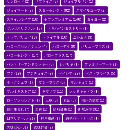
サンロード
(2)
ザプライス
(3)
ジョイフルサン
(1)
ジョイマート
(2)
スターセレクト
(92)
スマイルコープ
(2)
スマイルライフ
(16)
セブンプレミアム
(146)
タイヨー
(2)
ツルヤオリジナル
(13)
トキハインダストリー
(1)
トップバリュ
(413)
トライアル
(16)
ニシムタ
(3)
ハローズセレクション
(4)
ハローデイ
(8)
バリュープラス
(1)
バローセレクト
(17)
バロープラス
(17)
パントリーアンドラッキー
(5)
ヒバリヤ
(1)
ファミリーマート
(1)
フジ
(19)
フジチョイス
(9)
ベイシア
(29)
ベストプライス
(5)
ホックシェフ
(1)
マミープラス
(6)
マルキョウ
(1)
マルミヤストア
(1)
ヤマザワ
(11)
レッドキャベツ
(1)
ローソンセレクト
(1)
三徳
(5)
丸広
(5)
信州の信友
(1)
信州生まれ
(7)
全農
(1)
情熱価格
(1)
断然お得
(31)
日本リテール
(21)
神戸物産
(1)
綿半パートナーズ
(1)
美味安心
(51)
選味鮮価
(2)