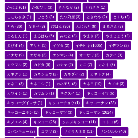
かねよ
(61)
かめびし
(3)
きたなか
(2)
くれさき
(1)
こむらさき
(1)
ごとう
(3)
たつ乃屋
(3)
ときわや
(2)
とくぢ
(2)
とら
(36)
なるせ
(3)
びはん
(30)
ふじもと
(9)
まるさん
(3)
まるしん
(1)
まるはら
(5)
みなと
(3)
やまき
(2)
やまじょう
(2)
ゑびす
(4)
アサヒ
(1)
イゲタ
(2)
イチビキ
(1005)
イデマン
(2)
イナサ
(9)
エザキ
(2)
エンマン
(4)
オーサワ
(2)
カクイ
(3)
カツマル
(2)
カドタ
(6)
カナヤ
(2)
カニ
(7)
カネキ
(3)
カネクラ
(1)
カネショウ
(2)
カネダイ
(2)
カネトク
(4)
カネニ
(3)
カネニシ
(1)
カネモリ
(8)
カネヨ
(10)
カノオ
(3)
カワイシ
(1)
カワムラ
(1)
キクスイ
(1)
キッコーイワ
(6)
キッコーダイマサ
(1)
キッコーチョウ
(1)
キッコーナン
(28)
キッコーニホン
(1)
キッコーマツ
(3)
キッコーマン
(2624)
キノエネ
(4)
キンコー
(26)
クルメキッコー
(11)
コトヨ
(6)
コバンキュー
(2)
コマツ
(3)
サクラカネヨ
(11)
サンジルシ
(40)