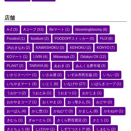
店舗
A-Z
(3)
Aコープ
(53)
Beマート
(1)
bloomingbloomy
(6)
Foodest
(1)
foodium
(2)
FOODOFFストッカー
(5)
FUJI
(8)
JAおきなわ
(2)
KAWASHOKU
(3)
KEIHOKU
(2)
KOHYO
(7)
KOマート
(1)
LIVIN
(4)
Mikawaya
(2)
Odakyu OX
(12)
PLANT
(2)
TAIRAYA
(8)
あおき
(2)
あんくる夢市場
(3)
いかりスーパー
(1)
いさみ屋
(2)
いずみ市民生協
(2)
いちい
(2)
いちやまマート
(3)
いとく
(6)
いなげや
(27)
いばらきコープ
(1)
うおかつ
(2)
うおとみ
(1)
うおまつ
(1)
おかじま
(1)
おかやまコープ
(1)
おくやま
(2)
おっ母さん
(5)
おどや
(2)
おーばん
(4)
かじ惣
(1)
かねひで
(3)
かましん
(8)
かわねや
(1)
きむら
(1)
ぎゅーとら
(3)
さくら野百貨店
(2)
さとう
(1)
さとちょう
(4)
しげのや
(1)
しずてつストア
(8)
しまむら
(2)