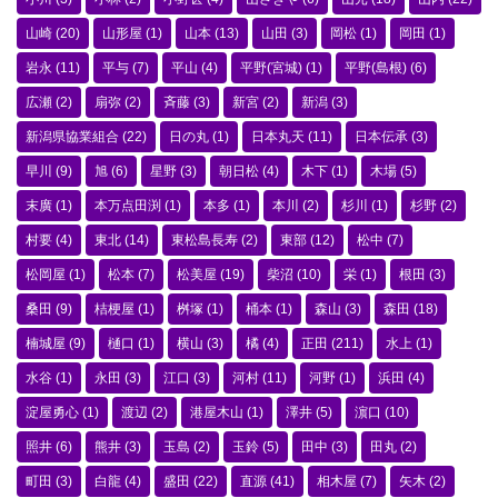
山崎
(20)
山形屋
(1)
山本
(13)
山田
(3)
岡松
(1)
岡田
(1)
岩永
(11)
平与
(7)
平山
(4)
平野(宮城)
(1)
平野(島根)
(6)
広瀬
(2)
扇弥
(2)
斉藤
(3)
新宮
(2)
新潟
(3)
新潟県協業組合
(22)
日の丸
(1)
日本丸天
(11)
日本伝承
(3)
早川
(9)
旭
(6)
星野
(3)
朝日松
(4)
木下
(1)
木場
(5)
末廣
(1)
本万点田渕
(1)
本多
(1)
本川
(2)
杉川
(1)
杉野
(2)
村要
(4)
東北
(14)
東松島長寿
(2)
東部
(12)
松中
(7)
松岡屋
(1)
松本
(7)
松美屋
(19)
柴沼
(10)
栄
(1)
根田
(3)
桑田
(9)
桔梗屋
(1)
桝塚
(1)
桶本
(1)
森山
(3)
森田
(18)
楠城屋
(9)
樋口
(1)
横山
(3)
橘
(4)
正田
(211)
水上
(1)
水谷
(1)
永田
(3)
江口
(3)
河村
(11)
河野
(1)
浜田
(4)
淀屋勇心
(1)
渡辺
(2)
港屋木山
(1)
澤井
(5)
濵口
(10)
照井
(6)
熊井
(3)
玉島
(2)
玉鈴
(5)
田中
(3)
田丸
(2)
町田
(3)
白龍
(4)
盛田
(22)
直源
(41)
相木屋
(7)
矢木
(2)