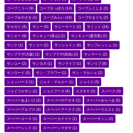
コープこうべ
(9)
コープさっぽろ
(14)
コープふくしま
(3)
コープみやざき
(1)
コープみらい
(16)
コープやまぐち
(2)
サカガミ
(4)
サニー
(5)
サニーマート
(2)
サミット
(24)
サンエー
(9)
サンキュー(富山)
(2)
サンキュー(鹿児島)
(2)
サンク
(1)
サンコー
(2)
サンシャイン
(6)
サンフレッシュ
(1)
サンプラザ(大阪)
(2)
サンプラザ(高知)
(2)
サンマート
(2)
サンユー
(2)
サンヨネ
(1)
サンライフ
(1)
サンリブ
(8)
サンロード
(3)
サン・フラワー
(1)
サン・マルシェ
(2)
ショッパーズ
(1)
ジェイ・マルエー
(1)
ジョイス
(3)
ジョイフルサン
(1)
ジョイフーズ
(4)
スズキヤ
(2)
スパーク
(3)
スーパーあまいけ
(2)
スーパーのアオキ
(1)
スーパーみらべる
(5)
スーパーアルプス
(4)
スーパーアークス
(3)
スーパーウエスト
(1)
スーパーエース
(1)
スーパーカドイケ
(1)
スーパーサンシ
(2)
スーパーシシド
(1)
スーパーシマダヤ
(1)