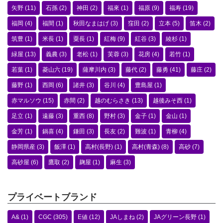
矢野
(11)
石孫
(2)
神田
(2)
福來
(1)
福原
(9)
福寿
(19)
福岡
(4)
福間
(1)
秋田なまはげ
(3)
窪田
(2)
立本
(5)
笛木
(2)
筑豊
(1)
米長
(1)
粟長
(1)
紅梅
(9)
紅谷
(3)
綾杉
(1)
緑屋
(13)
義農
(3)
老松
(1)
芙蓉
(3)
花房
(4)
若竹
(1)
若葉
(1)
菱山六
(19)
薩摩川内
(3)
藤代
(2)
藤勇
(41)
藤庄
(2)
藤野
(1)
西岡
(6)
諸井
(3)
谷川
(4)
豊島屋
(1)
赤マルソウ
(15)
赤間
(2)
越のむらさき
(13)
越後みそ西
(1)
足立
(1)
遠藤
(3)
重西
(8)
野村
(3)
金子
(1)
金山
(1)
金芳
(1)
鍋喜
(4)
鎌田
(3)
長友
(2)
難波
(1)
青柳
(4)
静岡県産
(3)
飯澤
(1)
高村(長野)
(1)
高村(青森)
(8)
高砂
(7)
高砂屋
(6)
鷹取
(2)
麹屋
(1)
麻生
(3)
プライベートブランド
A&
(1)
CGC
(305)
E値
(12)
JAしまね
(2)
JAグリーン長野
(1)