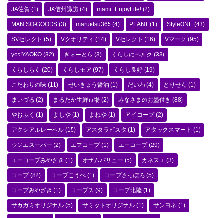
JA佐賀
(1)
JA信州諏訪
(4)
mami+EnjoyLife!
(2)
MAN SO-GOODS
(3)
maruetsu365
(4)
PLANT
(1)
StyleONE
(43)
SVセレクト
(5)
Vクオリティ
(14)
Vセレクト
(16)
Vマーク
(95)
yes!YAOKO
(32)
ぎゅーとら
(3)
くらしにベルク
(33)
くらしらく
(20)
くらしモア
(97)
くらし良好
(19)
こだわりの味
(11)
せいきょう醤油
(1)
だいわ
(4)
とりせん
(1)
まいづる
(2)
まるたか生鮮市場
(2)
みなさまのお墨付き
(88)
やおふく
(1)
よしや
(1)
よねや
(1)
アイコープ
(2)
アクシアルレーベル
(15)
アスタラビスタ
(1)
アタックスマート
(1)
ウジエスーパー
(2)
エフコープ
(1)
エーコープ
(29)
エーコープみやざき
(1)
オザムバリュー
(5)
カネスエ
(3)
コープ
(82)
コープこうべ
(1)
コープさっぽろ
(5)
コープみやざき
(1)
コープス
(9)
コープ北陸
(1)
サカガミオリジナル
(5)
サミットオリジナル
(1)
サンヨネ
(1)