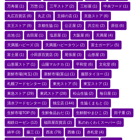
万寿屋
(1)
万惣
(1)
三平ストア
(2)
三杉屋
(1)
中央フード
(1)
丸広百貨店
(8)
丸正
(3)
主婦の店
(1)
京急ストア
(6)
京王ストア
(9)
京都生協
(1)
公正屋
(2)
共立社
(2)
原信
(6)
吉池
(1)
吉田屋
(1)
塩原屋
(1)
大阪屋
(6)
天満屋
(4)
天満屋ハピーズ
(3)
天満屋ハピータウン
(2)
富士ガーデン
(5)
富士屋
(1)
小田原百貨店
(3)
尾張屋
(3)
山形屋
(3)
山形屋ストア
(1)
山陽マルナカ
(1)
平和堂
(6)
文化堂
(6)
新鮮市場(埼玉)
(3)
新鮮市場(富山)
(1)
服部タイヨー
(1)
札幌フードセンター
(1)
東光ストア
(5)
東宝ストア
(1)
東急ストア
(29)
東武ストア
(28)
松山生協
(2)
毎日屋
(1)
清水フードセンター
(1)
独立店
(144)
生協くまもと
(1)
生鮮市場TOP
(5)
生鮮食品おだ
(1)
生鮮館やまひこ
(2)
田子重
(2)
相鉄ローゼン
(12)
福田屋百貨店
(2)
私のわくわくスーパー
(1)
綿半
(3)
藤三
(1)
西友
(79)
西條
(1)
赤札堂
(4)