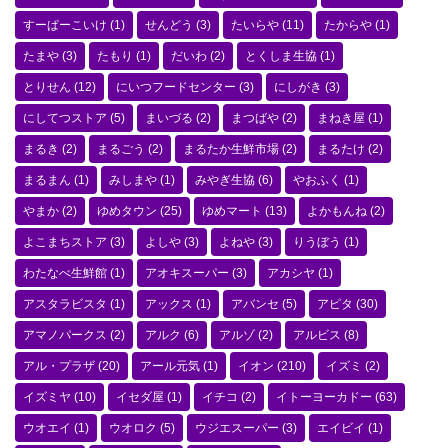
すーぱーこいけ
(1)
せんどう
(3)
たいらや
(11)
たからや
(1)
たまや
(3)
たもり
(1)
だいわ
(2)
とくしま生協
(1)
とりせん
(12)
にいつフードセンター
(3)
にしがき
(3)
にしてつストア
(5)
まいづる
(2)
まつばや
(2)
まねき屋
(1)
まるき
(2)
まるごう
(2)
まるたか生鮮市場
(2)
まるたけ
(2)
まるまん
(1)
みしまや
(1)
みやぎ生協
(6)
やおふく
(1)
やまか
(2)
ゆめタウン
(25)
ゆめマート
(13)
よかもんね
(2)
よこまちストア
(3)
よしや
(3)
よねや
(3)
りうぼう
(1)
わたなべ生鮮館
(1)
アオキスーパー
(3)
アカシヤ
(1)
アスタラビスタ
(1)
アックス
(1)
アバンセ
(5)
アピタ
(30)
アマノパークス
(2)
アルク
(6)
アルゾ
(2)
アルビス
(8)
アル・プラザ
(20)
アール元気
(1)
イオン
(210)
イズミ
(2)
イズミヤ
(10)
イセダ屋
(1)
イチコ
(2)
イトーヨーカドー
(63)
ウオエイ
(1)
ウオロク
(5)
ウジエスーパー
(3)
エイビイ
(1)