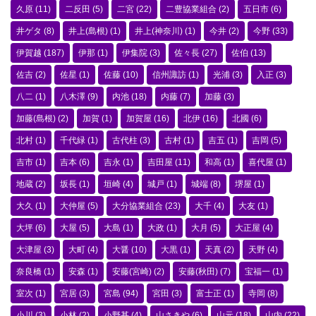
久原
(11)
二反田
(5)
二宮
(22)
二豊協業組合
(2)
五日市
(6)
井ゲタ
(8)
井上(島根)
(1)
井上(神奈川)
(1)
今井
(2)
今野
(33)
伊賀越
(187)
伊那
(1)
伊集院
(3)
佐々長
(27)
佐伯
(13)
佐吉
(2)
佐星
(1)
佐藤
(10)
信州諏訪
(1)
光浦
(3)
入正
(3)
八二
(1)
八木澤
(9)
内池
(18)
内藤
(7)
加藤
(3)
加藤(島根)
(2)
加賀
(1)
加賀屋
(16)
北伊
(16)
北國
(6)
北村
(1)
千代緑
(1)
古代柱
(3)
古村
(1)
吉五
(1)
吉岡
(5)
吉市
(1)
吉本
(6)
吉永
(1)
吉田屋
(11)
和高
(1)
喜代屋
(1)
地蔵
(2)
坂長
(1)
垣崎
(4)
城戸
(1)
城端
(8)
堺屋
(1)
大久
(1)
大仲屋
(5)
大分協業組合
(23)
大千
(4)
大友
(1)
大坪
(6)
大屋
(5)
大島
(1)
大政
(1)
大月
(5)
大正屋
(4)
大津屋
(3)
大町
(4)
大醤
(10)
大黒
(1)
天真
(2)
天野
(4)
奈良橋
(1)
安森
(1)
安藤(宮崎)
(2)
安藤(秋田)
(7)
宝福一
(1)
室次
(1)
宮居
(3)
宮島
(94)
宮田
(3)
富士正
(1)
寺岡
(8)
小川
(3)
小林
(2)
小野甚
(4)
山さきや
(6)
山元
(18)
山内
(22)