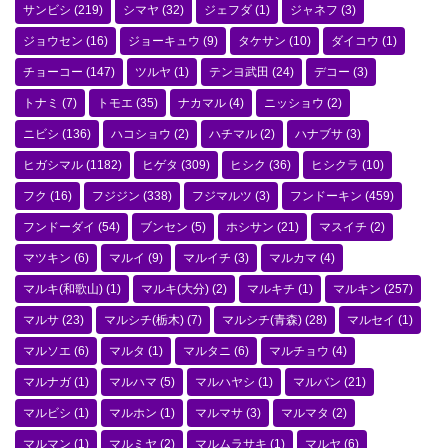
サンビシ
(219)
シマヤ
(32)
ジェフダ
(1)
ジャネフ
(3)
ジョウセン
(16)
ジョーキュウ
(9)
タケサン
(10)
ダイコウ
(1)
チョーコー
(147)
ツルヤ
(1)
テンヨ武田
(24)
デコー
(3)
トナミ
(7)
トモエ
(35)
ナカマル
(4)
ニッショウ
(2)
ニビシ
(136)
ハコショウ
(2)
ハチマル
(2)
ハナブサ
(3)
ヒガシマル
(1182)
ヒゲタ
(309)
ヒシク
(36)
ヒシクラ
(10)
フク
(16)
フジジン
(338)
フジマルツ
(3)
フンドーキン
(459)
フンドーダイ
(54)
ブンセン
(5)
ホシサン
(21)
マスイチ
(2)
マツキン
(6)
マルイ
(9)
マルイチ
(3)
マルカマ
(4)
マルキ(和歌山)
(1)
マルキ(大分)
(2)
マルキチ
(1)
マルキン
(257)
マルサ
(23)
マルシチ(栃木)
(7)
マルシチ(青森)
(28)
マルセイ
(1)
マルソエ
(6)
マルタ
(1)
マルタニ
(6)
マルチョウ
(4)
マルナガ
(1)
マルハマ
(5)
マルハヤシ
(1)
マルバン
(21)
マルビシ
(1)
マルホン
(1)
マルマサ
(3)
マルマタ
(2)
マルマン
(1)
マルミヤ
(2)
マルムラサキ
(1)
マルヤ
(6)