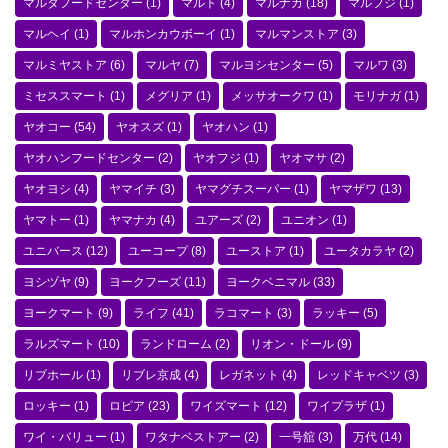
マルタフードセンター
(1)
マルト
(4)
マルナカ
(18)
マルフジ
(1)
マルヘイ
(1)
マルホンカウボーイ
(1)
マルマンストア
(3)
マルミヤストア
(6)
マルヤ
(7)
マルヨシセンター
(5)
マルワ
(3)
ミセススマート
(1)
メグリア
(1)
メッサオークワ
(1)
モリナガ
(1)
ヤオコー
(54)
ヤオスズ
(1)
ヤオハン
(1)
ヤオハンフードセンター
(2)
ヤオフジ
(1)
ヤオマサ
(2)
ヤオヨシ
(4)
ヤマイチ
(3)
ヤマグチスーパー
(1)
ヤマザワ
(13)
ヤマトー
(1)
ヤマナカ
(4)
ユアーズ
(2)
ユニオン
(1)
ユニバース
(12)
ユーコープ
(8)
ユーストア
(1)
ユータカラヤ
(2)
ヨシヅヤ
(9)
ヨークフーズ
(11)
ヨークベニマル
(33)
ヨークマート
(9)
ライフ
(41)
ラコマート
(3)
ラッキー
(5)
ラルズマート
(10)
ランドローム
(2)
リオン・ドール
(9)
リブホール
(1)
リブレ京成
(4)
レガネット
(4)
レッドキャベツ
(3)
ロッキー
(1)
ロピア
(23)
ワイズマート
(12)
ワイプラザ
(1)
ワイ・バリュー
(1)
ワタナベストアー
(2)
一号舘
(3)
万代
(14)