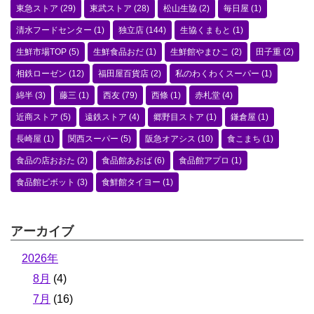
東急ストア
(29)
東武ストア
(28)
松山生協
(2)
毎日屋
(1)
清水フードセンター
(1)
独立店
(144)
生協くまもと
(1)
生鮮市場TOP
(5)
生鮮食品おだ
(1)
生鮮館やまひこ
(2)
田子重
(2)
相鉄ローゼン
(12)
福田屋百貨店
(2)
私のわくわくスーパー
(1)
綿半
(3)
藤三
(1)
西友
(79)
西條
(1)
赤札堂
(4)
近商ストア
(5)
遠鉄ストア
(4)
郷野目ストア
(1)
鎌倉屋
(1)
長崎屋
(1)
関西スーパー
(5)
阪急オアシス
(10)
食こまち
(1)
食品の店おおた
(2)
食品館あおば
(6)
食品館アプロ
(1)
食品館ピボット
(3)
食鮮館タイヨー
(1)
アーカイブ
2026年
8月
(4)
7月
(16)