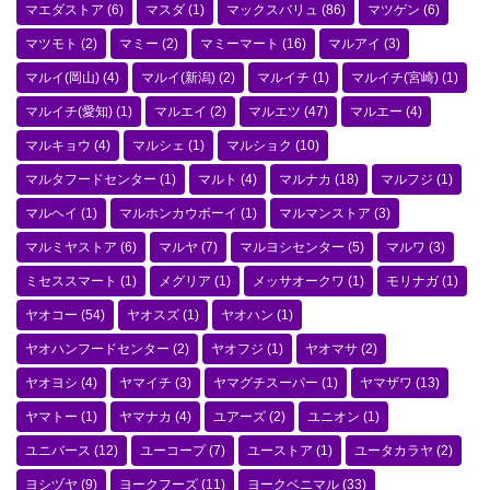
マエダストア
(6)
マスダ
(1)
マックスバリュ
(86)
マツゲン
(6)
マツモト
(2)
マミー
(2)
マミーマート
(16)
マルアイ
(3)
マルイ(岡山)
(4)
マルイ(新潟)
(2)
マルイチ
(1)
マルイチ(宮崎)
(1)
マルイチ(愛知)
(1)
マルエイ
(2)
マルエツ
(47)
マルエー
(4)
マルキョウ
(4)
マルシェ
(1)
マルショク
(10)
マルタフードセンター
(1)
マルト
(4)
マルナカ
(18)
マルフジ
(1)
マルヘイ
(1)
マルホンカウボーイ
(1)
マルマンストア
(3)
マルミヤストア
(6)
マルヤ
(7)
マルヨシセンター
(5)
マルワ
(3)
ミセススマート
(1)
メグリア
(1)
メッサオークワ
(1)
モリナガ
(1)
ヤオコー
(54)
ヤオスズ
(1)
ヤオハン
(1)
ヤオハンフードセンター
(2)
ヤオフジ
(1)
ヤオマサ
(2)
ヤオヨシ
(4)
ヤマイチ
(3)
ヤマグチスーパー
(1)
ヤマザワ
(13)
ヤマトー
(1)
ヤマナカ
(4)
ユアーズ
(2)
ユニオン
(1)
ユニバース
(12)
ユーコープ
(7)
ユーストア
(1)
ユータカラヤ
(2)
ヨシヅヤ
(9)
ヨークフーズ
(11)
ヨークベニマル
(33)