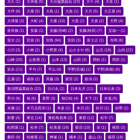
大久
(1)
大仲屋
(5)
大分協業組合
(23)
大千
(4)
大友
(1)
大坪
(6)
大屋
(5)
大島
(1)
大政
(1)
大月
(5)
大正屋
(4)
大津屋
(3)
大町
(4)
大醤
(10)
大黒
(1)
天真
(2)
天野
(4)
奈良橋
(1)
安森
(1)
安藤(宮崎)
(2)
安藤(秋田)
(7)
宝福一
(1)
室次
(1)
宮居
(3)
宮島
(94)
宮田
(3)
富士正
(1)
寺岡
(8)
小川
(3)
小林
(2)
小野甚
(4)
山さきや
(6)
山元
(18)
山内
(22)
山崎
(20)
山形屋
(1)
山本
(13)
山田
(3)
岡松
(1)
岡田
(1)
岩永
(11)
平与
(7)
平山
(4)
平野(宮城)
(1)
平野(島根)
(6)
広瀬
(2)
扇弥
(2)
斉藤
(3)
新宮
(2)
新潟
(3)
新潟県協業組合
(22)
日の丸
(1)
日本丸天
(11)
日本伝承
(3)
早川
(9)
旭
(6)
星野
(3)
朝日松
(4)
木下
(1)
木場
(5)
末廣
(1)
本万点田渕
(1)
本多
(1)
本川
(2)
杉川
(1)
杉野
(2)
村要
(4)
東北
(14)
東松島長寿
(2)
東部
(12)
松中
(7)
松岡屋
(1)
松本
(7)
松美屋
(19)
柴沼
(10)
栄
(1)
根田
(3)
桑田
(9)
桔梗屋
(1)
桝塚
(1)
桶本
(1)
森山
(3)
森田
(18)