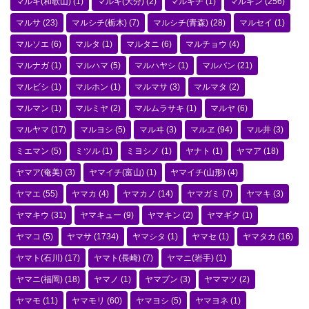
マルキ(和歌山)
(1)
マルキ(大分)
(2)
マルキチ
(1)
マルキン
(256)
マルサ
(23)
マルシチ(栃木)
(7)
マルシチ(青森)
(28)
マルセイ
(1)
マルソエ
(6)
マルタ
(1)
マルタニ
(6)
マルチョウ
(4)
マルナガ
(1)
マルハマ
(5)
マルハヤシ
(1)
マルバン
(21)
マルビシ
(1)
マルホン
(1)
マルマサ
(3)
マルマタ
(2)
マルマン
(1)
マルミヤ
(2)
マルムラサキ
(1)
マルヤ
(6)
マルヤマ
(17)
マルヨシ
(5)
マルヰ
(3)
マルヱ
(94)
マル井
(3)
ミエマン
(5)
ミツル
(1)
ミヨシノ
(1)
ヤナト
(1)
ヤマア
(18)
ヤマア(奄美)
(3)
ヤマイチ(富山)
(1)
ヤマイチ(山形)
(4)
ヤマエ
(55)
ヤマカ
(4)
ヤマカノ
(14)
ヤマガミ
(7)
ヤマキ
(3)
ヤマキウ
(31)
ヤマキュー
(9)
ヤマキン
(2)
ヤマギク
(1)
ヤマコ
(5)
ヤマサ
(1734)
ヤマシタ
(1)
ヤマセ
(1)
ヤマタカ
(16)
ヤマト(石川)
(17)
ヤマト(長崎)
(7)
ヤマニ(岩手)
(1)
ヤマニ(福岡)
(18)
ヤマノ
(1)
ヤマブン
(3)
ヤママツ
(2)
ヤマモ
(11)
ヤマモリ
(60)
ヤマヨシ
(5)
ヤマヨネ
(1)