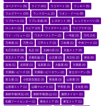
ヨークマート
(9)
ライフ
(41)
ラコマート
(3)
ラッキー
(5)
ラルズマート
(10)
ランドローム
(2)
リオン・ドール
(9)
リブホール
(1)
リブレ京成
(4)
レガネット
(4)
レッドキャベツ
(3)
ロッキー
(1)
ロピア
(23)
ワイズマート
(12)
ワイプラザ
(1)
ワイ・バリュー
(1)
ワタナベストアー
(2)
一号舘
(3)
万代
(14)
万寿屋
(1)
万惣
(1)
三平ストア
(2)
三杉屋
(1)
中央フード
(1)
丸広百貨店
(8)
丸正
(3)
主婦の店
(1)
京急ストア
(6)
京王ストア
(9)
京都生協
(1)
公正屋
(2)
共立社
(2)
原信
(6)
吉池
(1)
吉田屋
(1)
塩原屋
(1)
大阪屋
(6)
天満屋
(4)
天満屋ハピーズ
(3)
天満屋ハピータウン
(2)
富士ガーデン
(5)
富士屋
(1)
小田原百貨店
(3)
尾張屋
(3)
山形屋
(3)
山形屋ストア
(1)
山陽マルナカ
(1)
平和堂
(6)
文化堂
(6)
新鮮市場(埼玉)
(3)
新鮮市場(富山)
(1)
服部タイヨー
(1)
札幌フードセンター
(1)
東光ストア
(5)
東宝ストア
(1)