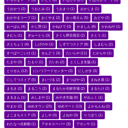
いちやまマート
(3)
いとく
(6)
いなげや
(27)
いばらきコープ
(1)
うおかつ
(2)
うおとみ
(1)
うおまつ
(1)
おかじま
(1)
おかやまコープ
(1)
おくやま
(2)
おっ母さん
(5)
おどや
(2)
おーばん
(4)
かじ惣
(1)
かねひで
(3)
かましん
(8)
かわねや
(1)
きむら
(1)
ぎゅーとら
(3)
さくら野百貨店
(2)
さとう
(1)
さとちょう
(4)
しげのや
(1)
しずてつストア
(8)
しまむら
(2)
すーぱーこいけ
(1)
せんどう
(3)
たいらや
(11)
たからや
(1)
たまや
(3)
たもり
(1)
だいわ
(2)
とくしま生協
(1)
とりせん
(12)
にいつフードセンター
(3)
にしがき
(3)
にしてつストア
(5)
まいづる
(2)
まつばや
(2)
まねき屋
(1)
まるき
(2)
まるごう
(2)
まるたか生鮮市場
(2)
まるたけ
(2)
まるまん
(1)
みしまや
(1)
みやぎ生協
(6)
やおふく
(1)
やまか
(2)
ゆめタウン
(25)
ゆめマート
(13)
よかもんね
(2)
よこまちストア
(3)
よしや
(3)
よねや
(3)
りうぼう
(1)
わたなべ生鮮館
(1)
アオキスーパー
(3)
アカシヤ
(1)