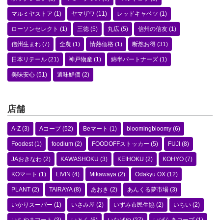
マルミヤストア
(1)
ヤマザワ
(11)
レッドキャベツ
(1)
ローソンセレクト
(1)
三徳
(5)
丸広
(5)
信州の信友
(1)
信州生まれ
(7)
全農
(1)
情熱価格
(1)
断然お得
(31)
日本リテール
(21)
神戸物産
(1)
綿半パートナーズ
(1)
美味安心
(51)
選味鮮価
(2)
店舗
A-Z
(3)
Aコープ
(52)
Beマート
(1)
bloomingbloomy
(6)
Foodest
(1)
foodium
(2)
FOODOFFストッカー
(5)
FUJI
(8)
JAおきなわ
(2)
KAWASHOKU
(3)
KEIHOKU
(2)
KOHYO
(7)
KOマート
(1)
LIVIN
(4)
Mikawaya
(2)
Odakyu OX
(12)
PLANT
(2)
TAIRAYA
(8)
あおき
(2)
あんくる夢市場
(3)
いかりスーパー
(1)
いさみ屋
(2)
いずみ市民生協
(2)
いちい
(2)