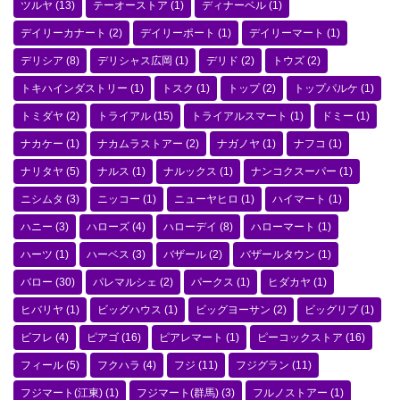
ツルヤ
(13)
テーオーストア
(1)
ディナーベル
(1)
デイリーカナート
(2)
デイリーポート
(1)
デイリーマート
(1)
デリシア
(8)
デリシャス広岡
(1)
デリド
(2)
トウズ
(2)
トキハインダストリー
(1)
トスク
(1)
トップ
(2)
トップパルケ
(1)
トミダヤ
(2)
トライアル
(15)
トライアルスマート
(1)
ドミー
(1)
ナカケー
(1)
ナカムラストアー
(2)
ナガノヤ
(1)
ナフコ
(1)
ナリタヤ
(5)
ナルス
(1)
ナルックス
(1)
ナンコクスーパー
(1)
ニシムタ
(3)
ニッコー
(1)
ニューヤヒロ
(1)
ハイマート
(1)
ハニー
(3)
ハローズ
(4)
ハローデイ
(8)
ハローマート
(1)
ハーツ
(1)
ハーベス
(3)
バザール
(2)
バザールタウン
(1)
バロー
(30)
パレマルシェ
(2)
パークス
(1)
ヒダカヤ
(1)
ヒバリヤ
(1)
ビッグハウス
(1)
ビッグヨーサン
(2)
ビッグリブ
(1)
ビフレ
(4)
ピアゴ
(16)
ピアレマート
(1)
ピーコックストア
(16)
フィール
(5)
フクハラ
(4)
フジ
(11)
フジグラン
(11)
フジマート(江東)
(1)
フジマート(群馬)
(3)
フルノストアー
(1)