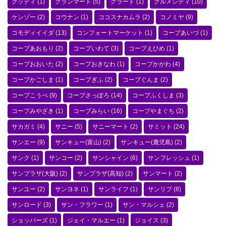
グッディ
(1)
グランマート
(5)
グラード
(1)
グルメシティ
(10)
ケンゾー
(2)
コウナン
(1)
ココスナカムラ
(2)
コノミヤ
(9)
コモディイイダ
(13)
コンフォートマーケット
(1)
コープあいづ
(1)
コープあおもり
(2)
コープいわて
(3)
コープえひめ
(1)
コープおおいた
(2)
コープおきなわ
(1)
コープかがわ
(4)
コープかごしま
(1)
コープぎふ
(2)
コープぐんま
(2)
コープこうべ
(9)
コープさっぽろ
(14)
コープふくしま
(3)
コープみやざき
(1)
コープみらい
(16)
コープやまぐち
(2)
サカガミ
(4)
サニー
(5)
サニーマート
(2)
サミット
(24)
サンエー
(9)
サンキュー(富山)
(2)
サンキュー(鹿児島)
(2)
サンク
(1)
サンコー
(2)
サンシャイン
(6)
サンフレッシュ
(1)
サンプラザ(大阪)
(2)
サンプラザ(高知)
(2)
サンマート
(2)
サンユー
(2)
サンヨネ
(1)
サンライフ
(1)
サンリブ
(8)
サンロード
(3)
サン・フラワー
(1)
サン・マルシェ
(2)
ショッパーズ
(1)
ジェイ・マルエー
(1)
ジョイス
(3)