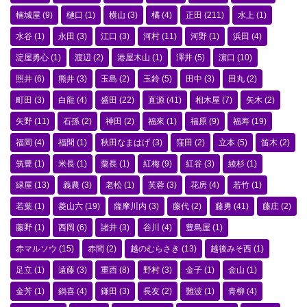
楠城屋
(9)
樋口
(1)
横山
(3)
橘
(4)
正田
(211)
水上
(1)
水谷
(1)
永田
(3)
江口
(3)
河村
(11)
河野
(1)
浜田
(4)
淀屋勇心
(1)
渡辺
(2)
港屋木山
(1)
澤井
(5)
濵口
(10)
照井
(6)
熊井
(3)
玉島
(2)
玉鈴
(5)
田中
(3)
田丸
(2)
町田
(3)
白龍
(4)
盛田
(22)
直源
(41)
相木屋
(7)
矢木
(2)
矢野
(11)
石孫
(2)
神田
(2)
福來
(1)
福原
(9)
福寿
(19)
福岡
(4)
福間
(1)
秋田なまはげ
(3)
窪田
(2)
立本
(5)
笛木
(2)
筑豊
(1)
米長
(1)
粟長
(1)
紅梅
(9)
紅谷
(3)
綾杉
(1)
緑屋
(13)
義農
(3)
老松
(1)
芙蓉
(3)
花房
(4)
若竹
(1)
若葉
(1)
菱山六
(19)
薩摩川内
(3)
藤代
(2)
藤勇
(41)
藤庄
(2)
藤野
(1)
西岡
(6)
諸井
(3)
谷川
(4)
豊島屋
(1)
赤マルソウ
(15)
赤間
(2)
越のむらさき
(13)
越後みそ西
(1)
足立
(1)
遠藤
(3)
重西
(8)
野村
(3)
金子
(1)
金山
(1)
金芳
(1)
鍋喜
(4)
鎌田
(3)
長友
(2)
難波
(1)
青柳
(4)