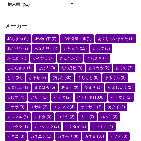
メーカー
JAしまね
(1)
JA松山市
(2)
JA櫛引農工連
(1)
あぐりんやまがた
(1)
あたりや
(2)
あなん谷
(44)
いちまる
(11)
いわて
(8)
かねよ
(61)
かめびし
(3)
きたなか
(2)
くれさき
(1)
こむらさき
(1)
ごとう
(3)
たつ乃屋
(3)
ときわや
(2)
とくぢ
(2)
とら
(36)
なるせ
(3)
びはん
(30)
ふじもと
(9)
まるさん
(3)
まるしん
(1)
まるはら
(5)
みなと
(3)
やまき
(2)
やまじょう
(2)
ゑびす
(4)
アサヒ
(1)
イゲタ
(2)
イチビキ
(1000)
イデマン
(2)
イナサ
(9)
エザキ
(2)
エンマン
(4)
オーサワ
(2)
カクイ
(3)
カツマル
(2)
カドタ
(6)
カナヤ
(2)
カニ
(7)
カネキ
(3)
カネクラ
(1)
カネショウ
(2)
カネダイ
(2)
カネトク
(4)
カネニ
(3)
カネニシ
(1)
カネモリ
(8)
カネヨ
(10)
カノオ
(3)