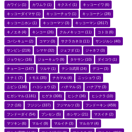
カワイシ
(1)
カワムラ
(1)
キクスイ
(1)
キッコーイワ
(6)
キッコーダイマサ
(1)
キッコーチョウ
(1)
キッコーナン
(28)
キッコーニホン
(1)
キッコーマツ
(3)
キッコーマン
(2617)
キノエネ
(4)
キンコー
(26)
クルメキッコー
(11)
コトヨ
(6)
コバンキュー
(2)
コマツ
(3)
サクラカネヨ
(11)
サンジルシ
(40)
サンビシ
(219)
シマヤ
(32)
ジェフダ
(1)
ジャネフ
(3)
ジョウセン
(16)
ジョーキュウ
(9)
タケサン
(10)
ダイコウ
(1)
チョーコー
(147)
ツルヤ
(1)
テンヨ武田
(24)
デコー
(3)
トナミ
(7)
トモエ
(35)
ナカマル
(4)
ニッショウ
(2)
ニビシ
(136)
ハコショウ
(2)
ハチマル
(2)
ハナブサ
(3)
ヒガシマル
(1181)
ヒゲタ
(308)
ヒシク
(36)
ヒシクラ
(10)
フク
(16)
フジジン
(337)
フジマルツ
(3)
フンドーキン
(459)
フンドーダイ
(54)
ブンセン
(5)
ホシサン
(21)
マスイチ
(2)
マツキン
(6)
マルイ
(9)
マルイチ
(3)
マルカマ
(4)