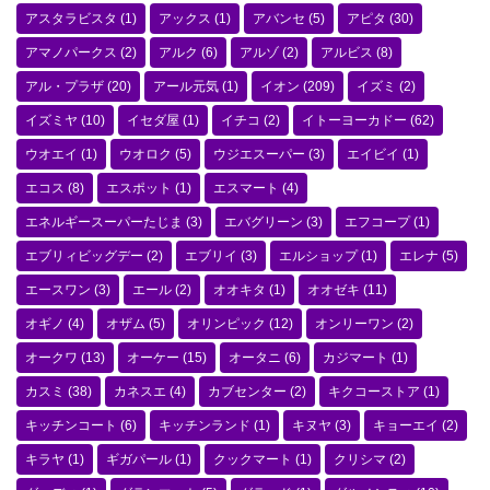
アスタラビスタ
(1)
アックス
(1)
アバンセ
(5)
アピタ
(30)
アマノパークス
(2)
アルク
(6)
アルゾ
(2)
アルビス
(8)
アル・プラザ
(20)
アール元気
(1)
イオン
(209)
イズミ
(2)
イズミヤ
(10)
イセダ屋
(1)
イチコ
(2)
イトーヨーカドー
(62)
ウオエイ
(1)
ウオロク
(5)
ウジエスーパー
(3)
エイビイ
(1)
エコス
(8)
エスポット
(1)
エスマート
(4)
エネルギースーパーたじま
(3)
エバグリーン
(3)
エフコープ
(1)
エブリィビッグデー
(2)
エブリイ
(3)
エルショップ
(1)
エレナ
(5)
エースワン
(3)
エール
(2)
オオキタ
(1)
オオゼキ
(11)
オギノ
(4)
オザム
(5)
オリンピック
(12)
オンリーワン
(2)
オークワ
(13)
オーケー
(15)
オータニ
(6)
カジマート
(1)
カスミ
(38)
カネスエ
(4)
カブセンター
(2)
キクコーストア
(1)
キッチンコート
(6)
キッチンランド
(1)
キヌヤ
(3)
キョーエイ
(2)
キラヤ
(1)
ギガパール
(1)
クックマート
(1)
クリシマ
(2)