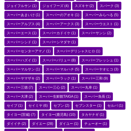
ジョイフルサン
(1)
ジョイフーズ
(4)
スズキヤ
(2)
スパーク
(3)
スーパーあまいけ
(1)
スーパーのアオキ
(1)
スーパーみらべる
(5)
スーパーアルプス
(4)
スーパーアークス
(3)
スーパーウエスト
(1)
スーパーエース
(1)
スーパーカドイケ
(1)
スーパーサンシ
(2)
スーパーシシド
(1)
スーパーシマダヤ
(1)
スーパーセンターアマノ
(1)
スーパーデリシャスヒロ
(1)
スーパーハズイ
(1)
スーパーバリュー
(8)
スーパーフレッシュ
(1)
スーパーマルサン
(1)
スーパーマルハチ
(5)
スーパーヤオヒコ
(3)
スーパーヤマザキ
(2)
スーパーラック
(1)
スーパー三和
(9)
スーパー三徳
(7)
スーパー三心
(2)
スーパー丸幸
(1)
スーパー大津
(2)
スーパー生鮮館TAIGA
(1)
スーパー魚長
(1)
セイブ
(1)
セイミヤ
(6)
セブン
(2)
セブンスター
(1)
セルバ
(1)
タイヨー(茨城)
(7)
タイヨー(鹿児島)
(10)
タカヤナギ
(1)
ダイイチ
(2)
ダイエー
(28)
ダイユー
(1)
チューオー
(1)