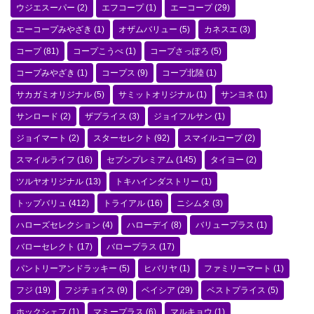
ウジエスーパー
(2)
エフコープ
(1)
エーコープ
(29)
エーコープみやざき
(1)
オザムバリュー
(5)
カネスエ
(3)
コープ
(81)
コープこうべ
(1)
コープさっぽろ
(5)
コープみやざき
(1)
コープス
(9)
コープ北陸
(1)
サカガミオリジナル
(5)
サミットオリジナル
(1)
サンヨネ
(1)
サンロード
(2)
ザプライス
(3)
ジョイフルサン
(1)
ジョイマート
(2)
スターセレクト
(92)
スマイルコープ
(2)
スマイルライフ
(16)
セブンプレミアム
(145)
タイヨー
(2)
ツルヤオリジナル
(13)
トキハインダストリー
(1)
トップバリュ
(412)
トライアル
(16)
ニシムタ
(3)
ハローズセレクション
(4)
ハローデイ
(8)
バリュープラス
(1)
バローセレクト
(17)
バロープラス
(17)
パントリーアンドラッキー
(5)
ヒバリヤ
(1)
ファミリーマート
(1)
フジ
(19)
フジチョイス
(9)
ベイシア
(29)
ベストプライス
(5)
ホックシェフ
(1)
マミープラス
(6)
マルキョウ
(1)