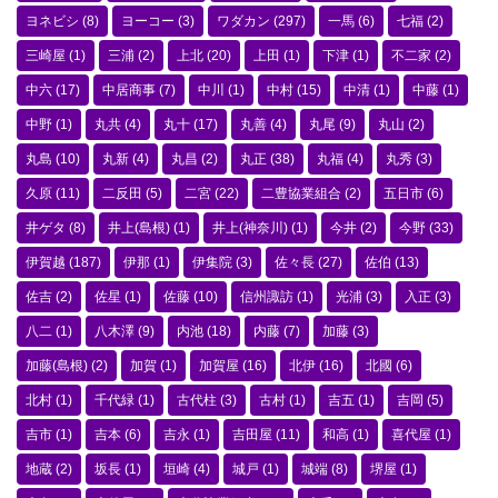
ヨネビシ
(8)
ヨーコー
(3)
ワダカン
(297)
一馬
(6)
七福
(2)
三崎屋
(1)
三浦
(2)
上北
(20)
上田
(1)
下津
(1)
不二家
(2)
中六
(17)
中居商事
(7)
中川
(1)
中村
(15)
中清
(1)
中藤
(1)
中野
(1)
丸共
(4)
丸十
(17)
丸善
(4)
丸尾
(9)
丸山
(2)
丸島
(10)
丸新
(4)
丸昌
(2)
丸正
(38)
丸福
(4)
丸秀
(3)
久原
(11)
二反田
(5)
二宮
(22)
二豊協業組合
(2)
五日市
(6)
井ゲタ
(8)
井上(島根)
(1)
井上(神奈川)
(1)
今井
(2)
今野
(33)
伊賀越
(187)
伊那
(1)
伊集院
(3)
佐々長
(27)
佐伯
(13)
佐吉
(2)
佐星
(1)
佐藤
(10)
信州諏訪
(1)
光浦
(3)
入正
(3)
八二
(1)
八木澤
(9)
内池
(18)
内藤
(7)
加藤
(3)
加藤(島根)
(2)
加賀
(1)
加賀屋
(16)
北伊
(16)
北國
(6)
北村
(1)
千代緑
(1)
古代柱
(3)
古村
(1)
吉五
(1)
吉岡
(5)
吉市
(1)
吉本
(6)
吉永
(1)
吉田屋
(11)
和高
(1)
喜代屋
(1)
地蔵
(2)
坂長
(1)
垣崎
(4)
城戸
(1)
城端
(8)
堺屋
(1)