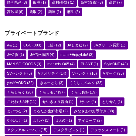
静岡県産
(3)
飯澤
(1)
高村(長野)
(1)
高村(青森)
(8)
高砂
(7)
高砂屋
(6)
鷹取
(2)
麹屋
(1)
麻生
(3)
プライベートブランド
A&
(1)
CGC
(303)
E値
(12)
JAしまね
(2)
JAグリーン長野
(1)
JA佐賀
(1)
JA信州諏訪
(4)
mami+EnjoyLife!
(2)
MAN SO-GOODS
(3)
maruetsu365
(4)
PLANT
(1)
StyleONE
(43)
SVセレクト
(5)
Vクオリティ
(14)
Vセレクト
(16)
Vマーク
(95)
yes!YAOKO
(32)
ぎゅーとら
(3)
くらしにベルク
(33)
くらしらく
(20)
くらしモア
(97)
くらし良好
(19)
こだわりの味
(11)
せいきょう醤油
(1)
だいわ
(4)
とりせん
(1)
まいづる
(2)
まるたか生鮮市場
(2)
みなさまのお墨付き
(88)
やおふく
(1)
よしや
(1)
よねや
(1)
アイコープ
(2)
アクシアルレーベル
(15)
アスタラビスタ
(1)
アタックスマート
(1)