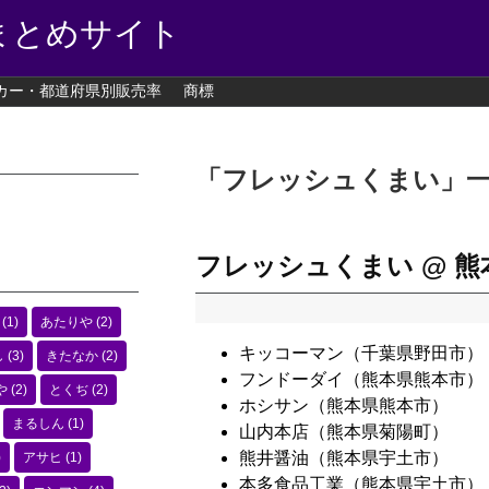
まとめサイト
カー・都道府県別販売率
商標
「
フレッシュくまい
」
フレッシュくまい @ 熊
(1)
あたりや
(2)
キッコーマン（千葉県野田市）
し
(3)
きたなか
(2)
フンドーダイ（熊本県熊本市）
や
(2)
とくぢ
(2)
ホシサン（熊本県熊本市）
まるしん
(1)
山内本店（熊本県菊陽町）
熊井醤油（熊本県宇土市）
)
アサヒ
(1)
本多食品工業（熊本県宇土市）