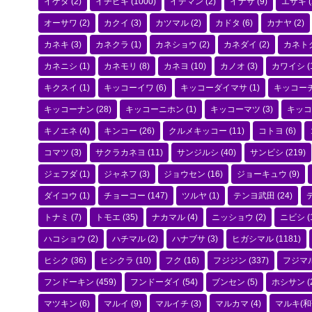
イゲタ
(2)
イチビキ
(1000)
イデマン
(2)
イナサ
(9)
エザキ
(
オーサワ
(2)
カクイ
(3)
カツマル
(2)
カドタ
(6)
カナヤ
(2)
カネキ
(3)
カネクラ
(1)
カネショウ
(2)
カネダイ
(2)
カネト
カネニシ
(1)
カネモリ
(8)
カネヨ
(10)
カノオ
(3)
カワイシ
(
キクスイ
(1)
キッコーイワ
(6)
キッコーダイマサ
(1)
キッコー
キッコーナン
(28)
キッコーニホン
(1)
キッコーマツ
(3)
キッコ
キノエネ
(4)
キンコー
(26)
クルメキッコー
(11)
コトヨ
(6)
コマツ
(3)
サクラカネヨ
(11)
サンジルシ
(40)
サンビシ
(219)
ジェフダ
(1)
ジャネフ
(3)
ジョウセン
(16)
ジョーキュウ
(9)
ダイコウ
(1)
チョーコー
(147)
ツルヤ
(1)
テンヨ武田
(24)
トナミ
(7)
トモエ
(35)
ナカマル
(4)
ニッショウ
(2)
ニビシ
(
ハコショウ
(2)
ハチマル
(2)
ハナブサ
(3)
ヒガシマル
(1181)
ヒシク
(36)
ヒシクラ
(10)
フク
(16)
フジジン
(337)
フジマ
フンドーキン
(459)
フンドーダイ
(54)
ブンセン
(5)
ホシサン
(
マツキン
(6)
マルイ
(9)
マルイチ
(3)
マルカマ
(4)
マルキ(和