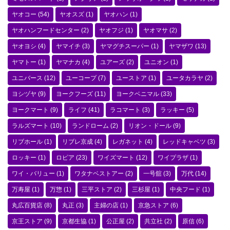
ヤオコー
(54)
ヤオスズ
(1)
ヤオハン
(1)
ヤオハンフードセンター
(2)
ヤオフジ
(1)
ヤオマサ
(2)
ヤオヨシ
(4)
ヤマイチ
(3)
ヤマグチスーパー
(1)
ヤマザワ
(13)
ヤマトー
(1)
ヤマナカ
(4)
ユアーズ
(2)
ユニオン
(1)
ユニバース
(12)
ユーコープ
(7)
ユーストア
(1)
ユータカラヤ
(2)
ヨシヅヤ
(9)
ヨークフーズ
(11)
ヨークベニマル
(33)
ヨークマート
(9)
ライフ
(41)
ラコマート
(3)
ラッキー
(5)
ラルズマート
(10)
ランドローム
(2)
リオン・ドール
(9)
リブホール
(1)
リブレ京成
(4)
レガネット
(4)
レッドキャベツ
(3)
ロッキー
(1)
ロピア
(23)
ワイズマート
(12)
ワイプラザ
(1)
ワイ・バリュー
(1)
ワタナベストアー
(2)
一号舘
(3)
万代
(14)
万寿屋
(1)
万惣
(1)
三平ストア
(2)
三杉屋
(1)
中央フード
(1)
丸広百貨店
(8)
丸正
(3)
主婦の店
(1)
京急ストア
(6)
京王ストア
(9)
京都生協
(1)
公正屋
(2)
共立社
(2)
原信
(6)