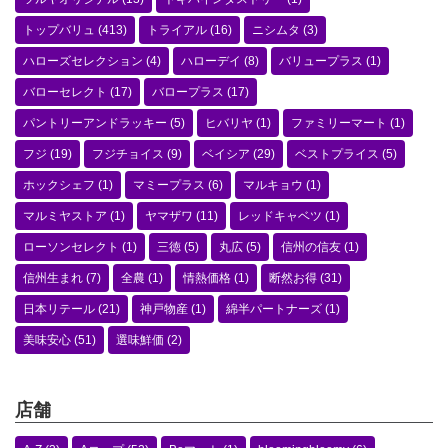
トップバリュ
(413)
トライアル
(16)
ニシムタ
(3)
ハローズセレクション
(4)
ハローデイ
(8)
バリュープラス
(1)
バローセレクト
(17)
バロープラス
(17)
パントリーアンドラッキー
(5)
ヒバリヤ
(1)
ファミリーマート
(1)
フジ
(19)
フジチョイス
(9)
ベイシア
(29)
ベストプライス
(5)
ホックシェフ
(1)
マミープラス
(6)
マルキョウ
(1)
マルミヤストア
(1)
ヤマザワ
(11)
レッドキャベツ
(1)
ローソンセレクト
(1)
三徳
(5)
丸広
(5)
信州の信友
(1)
信州生まれ
(7)
全農
(1)
情熱価格
(1)
断然お得
(31)
日本リテール
(21)
神戸物産
(1)
綿半パートナーズ
(1)
美味安心
(51)
選味鮮価
(2)
店舗