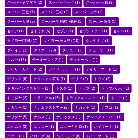
スーパーヤマザキ
(2)
スーパーラック
(1)
スーパー三和
(9)
スーパー三徳
(7)
スーパー三心
(2)
スーパー丸幸
(1)
スーパー大津
(2)
スーパー生鮮館TAIGA
(1)
スーパー魚長
(1)
セイブ
(1)
セイミヤ
(6)
セブン
(2)
セブンスター
(1)
セルバ
(1)
タイヨー(茨城)
(7)
タイヨー(鹿児島)
(10)
タカヤナギ
(1)
ダイイチ
(2)
ダイエー
(28)
ダイユー
(1)
チューオー
(1)
ツルヤ
(13)
テーオーストア
(1)
ディナーベル
(1)
デイリーカナート
(2)
デイリーポート
(1)
デイリーマート
(1)
デリシア
(8)
デリシャス広岡
(1)
デリド
(2)
トウズ
(2)
トキハインダストリー
(1)
トスク
(1)
トップ
(2)
トップパルケ
(1)
トミダヤ
(2)
トライアル
(15)
トライアルスマート
(1)
ドミー
(1)
ナカケー
(1)
ナカムラストアー
(2)
ナガノヤ
(1)
ナフコ
(1)
ナリタヤ
(5)
ナルス
(1)
ナルックス
(1)
ナンコクスーパー
(1)
ニシムタ
(3)
ニッコー
(1)
ニューヤヒロ
(1)
ハイマート
(1)
ハニー
(3)
ハローズ
(4)
ハローデイ
(8)
ハローマート
(1)