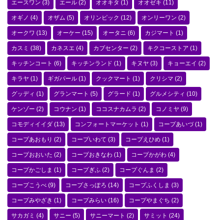
エースワン
(3)
エール
(2)
オオキタ
(1)
オオゼキ
(11)
オギノ
(4)
オザム
(5)
オリンピック
(12)
オンリーワン
(2)
オークワ
(13)
オーケー
(15)
オータニ
(6)
カジマート
(1)
カスミ
(38)
カネスエ
(4)
カブセンター
(2)
キクコーストア
(1)
キッチンコート
(6)
キッチンランド
(1)
キヌヤ
(3)
キョーエイ
(2)
キラヤ
(1)
ギガパール
(1)
クックマート
(1)
クリシマ
(2)
グッディ
(1)
グランマート
(5)
グラード
(1)
グルメシティ
(10)
ケンゾー
(2)
コウナン
(1)
ココスナカムラ
(2)
コノミヤ
(9)
コモディイイダ
(13)
コンフォートマーケット
(1)
コープあいづ
(1)
コープあおもり
(2)
コープいわて
(3)
コープえひめ
(1)
コープおおいた
(2)
コープおきなわ
(1)
コープかがわ
(4)
コープかごしま
(1)
コープぎふ
(2)
コープぐんま
(2)
コープこうべ
(9)
コープさっぽろ
(14)
コープふくしま
(3)
コープみやざき
(1)
コープみらい
(16)
コープやまぐち
(2)
サカガミ
(4)
サニー
(5)
サニーマート
(2)
サミット
(24)