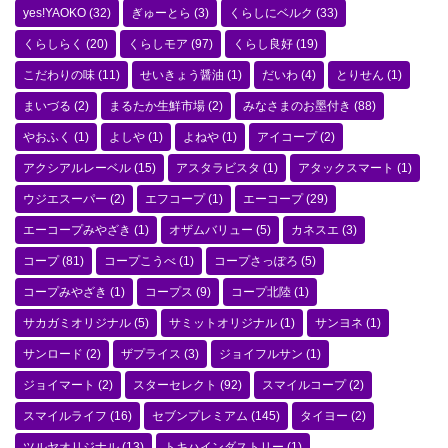
yes!YAOKO
(32)
ぎゅーとら
(3)
くらしにベルク
(33)
くらしらく
(20)
くらしモア
(97)
くらし良好
(19)
こだわりの味
(11)
せいきょう醤油
(1)
だいわ
(4)
とりせん
(1)
まいづる
(2)
まるたか生鮮市場
(2)
みなさまのお墨付き
(88)
やおふく
(1)
よしや
(1)
よねや
(1)
アイコープ
(2)
アクシアルレーベル
(15)
アスタラビスタ
(1)
アタックスマート
(1)
ウジエスーパー
(2)
エフコープ
(1)
エーコープ
(29)
エーコープみやざき
(1)
オザムバリュー
(5)
カネスエ
(3)
コープ
(81)
コープこうべ
(1)
コープさっぽろ
(5)
コープみやざき
(1)
コープス
(9)
コープ北陸
(1)
サカガミオリジナル
(5)
サミットオリジナル
(1)
サンヨネ
(1)
サンロード
(2)
ザプライス
(3)
ジョイフルサン
(1)
ジョイマート
(2)
スターセレクト
(92)
スマイルコープ
(2)
スマイルライフ
(16)
セブンプレミアム
(145)
タイヨー
(2)
ツルヤオリジナル
(13)
トキハインダストリー
(1)