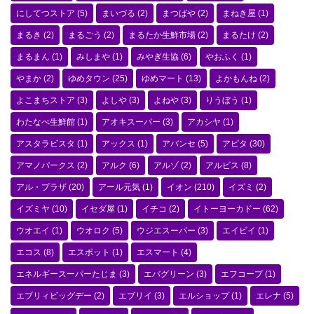
にしてつストア
(5)
まいづる
(2)
まつばや
(2)
まねき屋
(1)
まるき
(2)
まるごう
(2)
まるたか生鮮市場
(2)
まるたけ
(2)
まるまん
(1)
みしまや
(1)
みやぎ生協
(6)
やおふく
(1)
やまか
(2)
ゆめタウン
(25)
ゆめマート
(13)
よかもんね
(2)
よこまちストア
(3)
よしや
(3)
よねや
(3)
りうぼう
(1)
わたなべ生鮮館
(1)
アオキスーパー
(3)
アカシヤ
(1)
アスタラビスタ
(1)
アックス
(1)
アバンセ
(5)
アピタ
(30)
アマノパークス
(2)
アルク
(6)
アルゾ
(2)
アルビス
(8)
アル・プラザ
(20)
アール元気
(1)
イオン
(210)
イズミ
(2)
イズミヤ
(10)
イセダ屋
(1)
イチコ
(2)
イトーヨーカドー
(62)
ウオエイ
(1)
ウオロク
(5)
ウジエスーパー
(3)
エイビイ
(1)
エコス
(8)
エスポット
(1)
エスマート
(4)
エネルギースーパーたじま
(3)
エバグリーン
(3)
エフコープ
(1)
エブリィビッグデー
(2)
エブリイ
(3)
エルショップ
(1)
エレナ
(5)