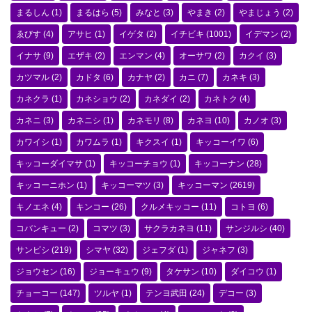
まるしん
(1)
まるはら
(5)
みなと
(3)
やまき
(2)
やまじょう
(2)
ゑびす
(4)
アサヒ
(1)
イゲタ
(2)
イチビキ
(1001)
イデマン
(2)
イナサ
(9)
エザキ
(2)
エンマン
(4)
オーサワ
(2)
カクイ
(3)
カツマル
(2)
カドタ
(6)
カナヤ
(2)
カニ
(7)
カネキ
(3)
カネクラ
(1)
カネショウ
(2)
カネダイ
(2)
カネトク
(4)
カネニ
(3)
カネニシ
(1)
カネモリ
(8)
カネヨ
(10)
カノオ
(3)
カワイシ
(1)
カワムラ
(1)
キクスイ
(1)
キッコーイワ
(6)
キッコーダイマサ
(1)
キッコーチョウ
(1)
キッコーナン
(28)
キッコーニホン
(1)
キッコーマツ
(3)
キッコーマン
(2619)
キノエネ
(4)
キンコー
(26)
クルメキッコー
(11)
コトヨ
(6)
コバンキュー
(2)
コマツ
(3)
サクラカネヨ
(11)
サンジルシ
(40)
サンビシ
(219)
シマヤ
(32)
ジェフダ
(1)
ジャネフ
(3)
ジョウセン
(16)
ジョーキュウ
(9)
タケサン
(10)
ダイコウ
(1)
チョーコー
(147)
ツルヤ
(1)
テンヨ武田
(24)
デコー
(3)