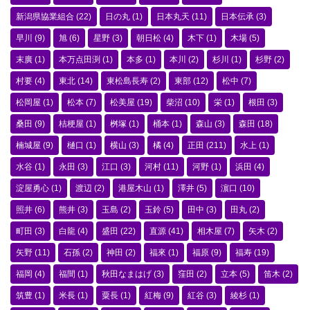
新潟県協業組合
(22)
日の丸
(1)
日本丸天
(11)
日本伝承
(3)
早川
(9)
旭
(6)
星野
(3)
朝日松
(4)
木下
(1)
木場
(5)
末廣
(1)
本万点田渕
(1)
本多
(1)
本川
(2)
杉川
(1)
杉野
(2)
村要
(4)
東北
(14)
東松島長寿
(2)
東部
(12)
松中
(7)
松岡屋
(1)
松本
(7)
松美屋
(19)
柴沼
(10)
栄
(1)
根田
(3)
桑田
(9)
桔梗屋
(1)
桝塚
(1)
桶本
(1)
森山
(3)
森田
(18)
楠城屋
(9)
樋口
(1)
横山
(3)
橘
(4)
正田
(211)
水上
(1)
水谷
(1)
永田
(3)
江口
(3)
河村
(11)
河野
(1)
浜田
(4)
淀屋勇心
(1)
渡辺
(2)
港屋木山
(1)
澤井
(5)
濵口
(10)
照井
(6)
熊井
(3)
玉島
(2)
玉鈴
(5)
田中
(3)
田丸
(2)
町田
(3)
白龍
(4)
盛田
(22)
直源
(41)
相木屋
(7)
矢木
(2)
矢野
(11)
石孫
(2)
神田
(2)
福來
(1)
福原
(9)
福寿
(19)
福岡
(4)
福間
(1)
秋田なまはげ
(3)
窪田
(2)
立本
(5)
笛木
(2)
筑豊
(1)
米長
(1)
粟長
(1)
紅梅
(9)
紅谷
(3)
綾杉
(1)