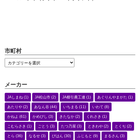
市町村
メーカー
JAしまね
(1)
JA松山市
(2)
JA櫛引農工連
(1)
あぐりんやまがた
(1)
あたりや
(2)
あなん谷
(44)
いちまる
(11)
いわて
(8)
かねよ
(61)
かめびし
(3)
きたなか
(2)
くれさき
(1)
こむらさき
(1)
ごとう
(3)
たつ乃屋
(3)
ときわや
(2)
とくぢ
(2)
とら
(36)
なるせ
(3)
びはん
(30)
ふじもと
(9)
まるさん
(3)