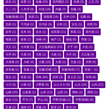
佐吉
(2)
佐星
(1)
佐藤
(10)
信州諏訪
(1)
光浦
(3)
入正
(3)
八二
(1)
八木澤
(9)
内池
(18)
内藤
(7)
加藤
(3)
加藤(島根)
(2)
加賀
(1)
加賀屋
(16)
北伊
(16)
北國
(6)
北村
(1)
千代緑
(1)
古代柱
(3)
古村
(1)
吉五
(1)
吉岡
(5)
吉市
(1)
吉本
(6)
吉永
(1)
吉田屋
(11)
和高
(1)
喜代屋
(1)
地蔵
(2)
坂長
(1)
垣崎
(4)
城戸
(1)
城端
(8)
堺屋
(1)
大久
(1)
大仲屋
(5)
大分協業組合
(23)
大千
(4)
大友
(1)
大坪
(6)
大屋
(5)
大島
(1)
大政
(1)
大月
(5)
大正屋
(4)
大津屋
(3)
大町
(4)
大醤
(10)
大黒
(1)
天真
(2)
天野
(4)
奈良橋
(1)
安森
(1)
安藤(宮崎)
(2)
安藤(秋田)
(7)
宝福一
(1)
室次
(1)
宮居
(3)
宮島
(94)
宮田
(3)
富士正
(1)
寺岡
(8)
小川
(3)
小林
(2)
小野甚
(4)
山さきや
(6)
山元
(18)
山内
(22)
山崎
(20)
山形屋
(1)
山本
(13)
山田
(3)
岡松
(1)
岡田
(1)
岩永
(11)
平与
(7)
平山
(4)
平野(宮城)
(1)
平野(島根)
(6)
広瀬
(2)
扇弥
(2)
斉藤
(3)
新宮
(2)
新潟
(3)