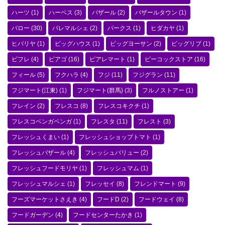
ハーツ
(1)
ハーベス
(3)
バザール
(2)
バザールタウン
(1)
バロー
(30)
パレマルシェ
(2)
パークス
(1)
ヒダカヤ
(1)
ヒバリヤ
(1)
ビッグハウス
(1)
ビッグヨーサン
(2)
ビッグリブ
(1)
ビフレ
(4)
ピアゴ
(16)
ピアレマート
(1)
ピーコックストア
(16)
フィール
(5)
フクハラ
(4)
フジ
(11)
フジグラン
(11)
フジマート(江東)
(1)
フジマート(群馬)
(3)
フルノストアー
(1)
フレイン
(2)
フレスコ
(8)
フレスコキクチ
(1)
フレスコベンガベンガ
(1)
フレスタ
(11)
フレスト
(3)
フレッシュくまい
(1)
フレッシュショップトマト
(1)
フレッシュバザール
(4)
フレッシュバリュー
(2)
フレッシュフードモリヤ
(1)
フレッシュマム
(1)
フレッシュマルシェ
(1)
フレッセイ
(8)
フレンドマート
(9)
フーズマーケットさえき
(4)
フードD
(2)
フードウェイ
(8)
フードガーデン
(4)
フードセンターたかき
(1)