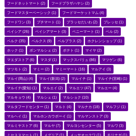
フードネットマート
(2)
フードプラザハヤシ
(2)
フードマスターベーシック
(1)
フードマーケットマム
(4)
フードワン
(3)
プチマート
(1)
プラッセだいわ
(2)
プレッセ
(1)
ベイシア
(26)
ベイシアマート
(3)
ベニーマート
(1)
ベル
(2)
ベルク
(35)
ベルクス
(9)
ベルプラス
(2)
ホクレンショップ
(1)
ホック
(1)
ボンマルシェ
(2)
ポテト
(1)
マイヤ
(2)
マエダストア
(6)
マスダ
(1)
マックスバリュ
(86)
マツゲン
(6)
マツモト
(2)
マミー
(2)
マミーマート
(16)
マルアイ
(3)
マルイ(岡山)
(4)
マルイ(新潟)
(2)
マルイチ
(1)
マルイチ(宮崎)
(1)
マルイチ(愛知)
(1)
マルエイ
(2)
マルエツ
(47)
マルエー
(4)
マルキョウ
(4)
マルシェ
(1)
マルショク
(10)
マルタフードセンター
(1)
マルト
(4)
マルナカ
(18)
マルフジ
(1)
マルヘイ
(1)
マルホンカウボーイ
(1)
マルマンストア
(3)
マルミヤストア
(6)
マルヤ
(7)
マルヨシセンター
(5)
マルワ
(3)
ミセススマート
(1)
メグリア
(1)
メッサオークワ
(1)
モリナガ
(1)