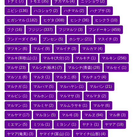
トナミ
(7)
トモエ
(35)
ナカマル
(4)
ニッショウ
(2)
ニビシ
(136)
ハコショウ
(2)
ハチマル
(2)
ハナブサ
(3)
ヒガシマル
(1182)
ヒゲタ
(308)
ヒシク
(36)
ヒシクラ
(10)
フク
(16)
フジジン
(337)
フジマルツ
(3)
フンドーキン
(459)
フンドーダイ
(54)
ブンセン
(5)
ホシサン
(21)
マスイチ
(2)
マツキン
(6)
マルイ
(9)
マルイチ
(3)
マルカマ
(4)
マルキ(和歌山)
(1)
マルキ(大分)
(2)
マルキチ
(1)
マルキン
(256)
マルサ
(23)
マルシチ(栃木)
(7)
マルシチ(青森)
(28)
マルセイ
(1)
マルソエ
(6)
マルタ
(1)
マルタニ
(6)
マルチョウ
(4)
マルナガ
(1)
マルハマ
(5)
マルハヤシ
(1)
マルバン
(21)
マルビシ
(1)
マルホン
(1)
マルマサ
(3)
マルマタ
(2)
マルマン
(1)
マルミヤ
(2)
マルムラサキ
(1)
マルヤ
(6)
マルヤマ
(17)
マルヨシ
(5)
マルヰ
(3)
マルヱ
(94)
マル井
(3)
ミエマン
(5)
ミツル
(1)
ミヨシノ
(1)
ヤナト
(1)
ヤマア
(18)
ヤマア(奄美)
(3)
ヤマイチ(富山)
(1)
ヤマイチ(山形)
(4)