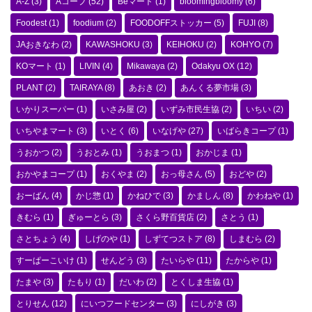
A-Z
(3)
Aコープ
(52)
Beマート
(1)
bloomingbloomy
(6)
Foodest
(1)
foodium
(2)
FOODOFFストッカー
(5)
FUJI
(8)
JAおきなわ
(2)
KAWASHOKU
(3)
KEIHOKU
(2)
KOHYO
(7)
KOマート
(1)
LIVIN
(4)
Mikawaya
(2)
Odakyu OX
(12)
PLANT
(2)
TAIRAYA
(8)
あおき
(2)
あんくる夢市場
(3)
いかりスーパー
(1)
いさみ屋
(2)
いずみ市民生協
(2)
いちい
(2)
いちやまマート
(3)
いとく
(6)
いなげや
(27)
いばらきコープ
(1)
うおかつ
(2)
うおとみ
(1)
うおまつ
(1)
おかじま
(1)
おかやまコープ
(1)
おくやま
(2)
おっ母さん
(5)
おどや
(2)
おーばん
(4)
かじ惣
(1)
かねひで
(3)
かましん
(8)
かわねや
(1)
きむら
(1)
ぎゅーとら
(3)
さくら野百貨店
(2)
さとう
(1)
さとちょう
(4)
しげのや
(1)
しずてつストア
(8)
しまむら
(2)
すーぱーこいけ
(1)
せんどう
(3)
たいらや
(11)
たからや
(1)
たまや
(3)
たもり
(1)
だいわ
(2)
とくしま生協
(1)
とりせん
(12)
にいつフードセンター
(3)
にしがき
(3)