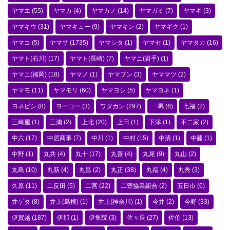
ヤマエ
(55)
ヤマカ
(4)
ヤマカノ
(14)
ヤマガミ
(7)
ヤマキ
(3)
ヤマキウ
(31)
ヤマキュー
(9)
ヤマキン
(2)
ヤマギク
(1)
ヤマコ
(5)
ヤマサ
(1735)
ヤマシタ
(1)
ヤマセ
(1)
ヤマタカ
(16)
ヤマト(石川)
(17)
ヤマト(長崎)
(7)
ヤマニ(岩手)
(1)
ヤマニ(福岡)
(18)
ヤマノ
(1)
ヤマブン
(3)
ヤママツ
(2)
ヤマモ
(11)
ヤマモリ
(60)
ヤマヨシ
(5)
ヤマヨネ
(1)
ヨネビシ
(8)
ヨーコー
(3)
ワダカン
(297)
一馬
(6)
七福
(2)
三崎屋
(1)
三浦
(2)
上北
(20)
上田
(1)
下津
(1)
不二家
(2)
中六
(17)
中居商事
(7)
中川
(1)
中村
(15)
中清
(1)
中藤
(1)
中野
(1)
丸共
(4)
丸十
(17)
丸善
(4)
丸尾
(9)
丸山
(2)
丸島
(10)
丸新
(4)
丸昌
(2)
丸正
(38)
丸福
(4)
丸秀
(3)
久原
(11)
二反田
(5)
二宮
(22)
二豊協業組合
(2)
五日市
(6)
井ゲタ
(8)
井上(島根)
(1)
井上(神奈川)
(1)
今井
(2)
今野
(33)
伊賀越
(187)
伊那
(1)
伊集院
(3)
佐々長
(27)
佐伯
(13)