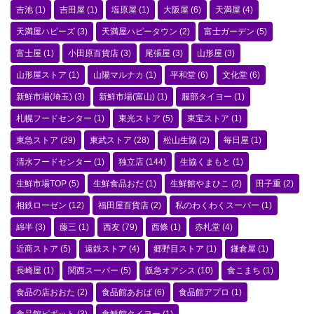
吉池
(1)
吉田屋
(1)
塩原屋
(1)
大阪屋
(6)
天満屋
(4)
天満屋ハピーズ
(3)
天満屋ハピータウン
(2)
富士ガーデン
(5)
富士屋
(1)
小田原百貨店
(3)
尾張屋
(3)
山形屋
(3)
山形屋ストア
(1)
山陽マルナカ
(1)
平和堂
(6)
文化堂
(6)
新鮮市場(埼玉)
(3)
新鮮市場(富山)
(1)
服部タイヨー
(1)
札幌フードセンター
(1)
東光ストア
(5)
東宝ストア
(1)
東急ストア
(29)
東武ストア
(28)
松山生協
(2)
毎日屋
(1)
清水フードセンター
(1)
独立店
(144)
生協くまもと
(1)
生鮮市場TOP
(5)
生鮮食品おだ
(1)
生鮮館やまひこ
(2)
田子重
(2)
相鉄ローゼン
(12)
福田屋百貨店
(2)
私のわくわくスーパー
(1)
綿半
(3)
藤三
(1)
西友
(79)
西條
(1)
赤札堂
(4)
近商ストア
(5)
遠鉄ストア
(4)
郷野目ストア
(1)
鎌倉屋
(1)
長崎屋
(1)
関西スーパー
(5)
阪急オアシス
(10)
食こまち
(1)
食品の店おおた
(2)
食品館あおば
(6)
食品館アプロ
(1)