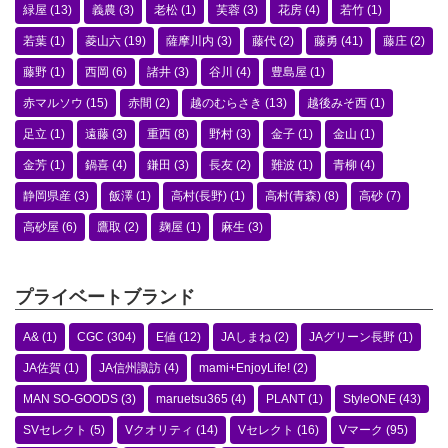
緑屋
(13)
義農
(3)
老松
(1)
芙蓉
(3)
花房
(4)
若竹
(1)
若葉
(1)
菱山六
(19)
薩摩川内
(3)
藤代
(2)
藤勇
(41)
藤庄
(2)
藤野
(1)
西岡
(6)
諸井
(3)
谷川
(4)
豊島屋
(1)
赤マルソウ
(15)
赤間
(2)
越のむらさき
(13)
越後みそ西
(1)
足立
(1)
遠藤
(3)
重西
(8)
野村
(3)
金子
(1)
金山
(1)
金芳
(1)
鍋喜
(4)
鎌田
(3)
長友
(2)
難波
(1)
青柳
(4)
静岡県産
(3)
飯澤
(1)
高村(長野)
(1)
高村(青森)
(8)
高砂
(7)
高砂屋
(6)
鷹取
(2)
麹屋
(1)
麻生
(3)
プライベートブランド
A&
(1)
CGC
(304)
E値
(12)
JAしまね
(2)
JAグリーン長野
(1)
JA佐賀
(1)
JA信州諏訪
(4)
mami+EnjoyLife!
(2)
MAN SO-GOODS
(3)
maruetsu365
(4)
PLANT
(1)
StyleONE
(43)
SVセレクト
(5)
Vクオリティ
(14)
Vセレクト
(16)
Vマーク
(95)