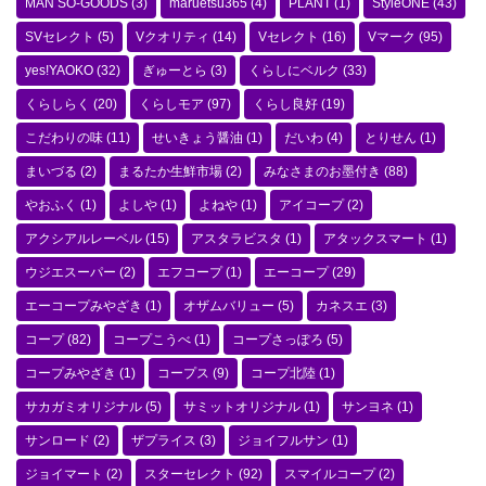
MAN SO-GOODS
(3)
maruetsu365
(4)
PLANT
(1)
StyleONE
(43)
SVセレクト
(5)
Vクオリティ
(14)
Vセレクト
(16)
Vマーク
(95)
yes!YAOKO
(32)
ぎゅーとら
(3)
くらしにベルク
(33)
くらしらく
(20)
くらしモア
(97)
くらし良好
(19)
こだわりの味
(11)
せいきょう醤油
(1)
だいわ
(4)
とりせん
(1)
まいづる
(2)
まるたか生鮮市場
(2)
みなさまのお墨付き
(88)
やおふく
(1)
よしや
(1)
よねや
(1)
アイコープ
(2)
アクシアルレーベル
(15)
アスタラビスタ
(1)
アタックスマート
(1)
ウジエスーパー
(2)
エフコープ
(1)
エーコープ
(29)
エーコープみやざき
(1)
オザムバリュー
(5)
カネスエ
(3)
コープ
(82)
コープこうべ
(1)
コープさっぽろ
(5)
コープみやざき
(1)
コープス
(9)
コープ北陸
(1)
サカガミオリジナル
(5)
サミットオリジナル
(1)
サンヨネ
(1)
サンロード
(2)
ザプライス
(3)
ジョイフルサン
(1)
ジョイマート
(2)
スターセレクト
(92)
スマイルコープ
(2)