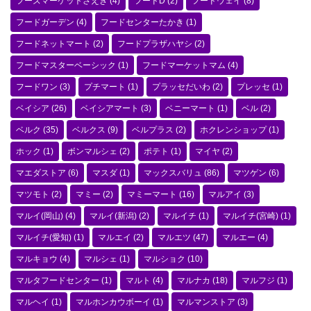
フーズマーケットさえき
(4)
フードD
(2)
フードウェイ
(8)
フードガーデン
(4)
フードセンターたかき
(1)
フードネットマート
(2)
フードプラザハヤシ
(2)
フードマスターベーシック
(1)
フードマーケットマム
(4)
フードワン
(3)
プチマート
(1)
プラッセだいわ
(2)
プレッセ
(1)
ベイシア
(26)
ベイシアマート
(3)
ベニーマート
(1)
ベル
(2)
ベルク
(35)
ベルクス
(9)
ベルプラス
(2)
ホクレンショップ
(1)
ホック
(1)
ボンマルシェ
(2)
ポテト
(1)
マイヤ
(2)
マエダストア
(6)
マスダ
(1)
マックスバリュ
(86)
マツゲン
(6)
マツモト
(2)
マミー
(2)
マミーマート
(16)
マルアイ
(3)
マルイ(岡山)
(4)
マルイ(新潟)
(2)
マルイチ
(1)
マルイチ(宮崎)
(1)
マルイチ(愛知)
(1)
マルエイ
(2)
マルエツ
(47)
マルエー
(4)
マルキョウ
(4)
マルシェ
(1)
マルショク
(10)
マルタフードセンター
(1)
マルト
(4)
マルナカ
(18)
マルフジ
(1)
マルヘイ
(1)
マルホンカウボーイ
(1)
マルマンストア
(3)