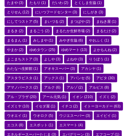
たまや
(3)
たもり
(1)
だいわ
(2)
とくしま生協
(1)
とりせん
(12)
にいつフードセンター
(3)
にしがき
(3)
にしてつストア
(5)
まいづる
(2)
まつばや
(2)
まねき屋
(1)
まるき
(2)
まるごう
(2)
まるたか生鮮市場
(2)
まるたけ
(2)
まるまん
(1)
みしまや
(1)
みやぎ生協
(6)
やおふく
(1)
やまか
(2)
ゆめタウン
(25)
ゆめマート
(13)
よかもんね
(2)
よこまちストア
(3)
よしや
(3)
よねや
(3)
りうぼう
(1)
わたなべ生鮮館
(1)
アオキスーパー
(3)
アカシヤ
(1)
アスタラビスタ
(1)
アックス
(1)
アバンセ
(5)
アピタ
(30)
アマノパークス
(2)
アルク
(6)
アルゾ
(2)
アルビス
(8)
アル・プラザ
(20)
アール元気
(1)
イオン
(210)
イズミ
(2)
イズミヤ
(10)
イセダ屋
(1)
イチコ
(2)
イトーヨーカドー
(63)
ウオエイ
(1)
ウオロク
(5)
ウジエスーパー
(3)
エイビイ
(1)
エコス
(8)
エスポット
(1)
エスマート
(4)
エネルギースーパーたじま
(3)
エバグリーン
(3)
エフコープ
(1)