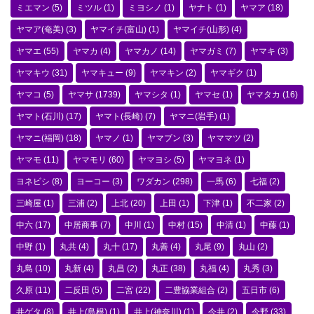
ミエマン
(5)
ミツル
(1)
ミヨシノ
(1)
ヤナト
(1)
ヤマア
(18)
ヤマア(奄美)
(3)
ヤマイチ(富山)
(1)
ヤマイチ(山形)
(4)
ヤマエ
(55)
ヤマカ
(4)
ヤマカノ
(14)
ヤマガミ
(7)
ヤマキ
(3)
ヤマキウ
(31)
ヤマキュー
(9)
ヤマキン
(2)
ヤマギク
(1)
ヤマコ
(5)
ヤマサ
(1739)
ヤマシタ
(1)
ヤマセ
(1)
ヤマタカ
(16)
ヤマト(石川)
(17)
ヤマト(長崎)
(7)
ヤマニ(岩手)
(1)
ヤマニ(福岡)
(18)
ヤマノ
(1)
ヤマブン
(3)
ヤママツ
(2)
ヤマモ
(11)
ヤマモリ
(60)
ヤマヨシ
(5)
ヤマヨネ
(1)
ヨネビシ
(8)
ヨーコー
(3)
ワダカン
(298)
一馬
(6)
七福
(2)
三崎屋
(1)
三浦
(2)
上北
(20)
上田
(1)
下津
(1)
不二家
(2)
中六
(17)
中居商事
(7)
中川
(1)
中村
(15)
中清
(1)
中藤
(1)
中野
(1)
丸共
(4)
丸十
(17)
丸善
(4)
丸尾
(9)
丸山
(2)
丸島
(10)
丸新
(4)
丸昌
(2)
丸正
(38)
丸福
(4)
丸秀
(3)
久原
(11)
二反田
(5)
二宮
(22)
二豊協業組合
(2)
五日市
(6)
井ゲタ
(8)
井上(島根)
(1)
井上(神奈川)
(1)
今井
(2)
今野
(33)