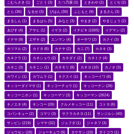
こむらさき
(1)
ごとう
(3)
たつ乃屋
(3)
ときわや
(2)
とくぢ
(2)
とら
(36)
なるせ
(3)
びはん
(30)
ふじもと
(9)
まるさん
(3)
まるしん
(1)
まるはら
(5)
みなと
(3)
やまき
(2)
やまじょう
(2)
ゑびす
(4)
アサヒ
(1)
イゲタ
(2)
イチビキ
(1005)
イデマン
(2)
イナサ
(9)
エザキ
(2)
エンマン
(4)
オーサワ
(2)
カクイ
(3)
カツマル
(2)
カドタ
(6)
カナヤ
(2)
カニ
(7)
カネキ
(3)
カネクラ
(1)
カネショウ
(2)
カネダイ
(2)
カネトク
(4)
カネニ
(3)
カネニシ
(1)
カネモリ
(8)
カネヨ
(10)
カノオ
(3)
カワイシ
(1)
カワムラ
(1)
キクスイ
(1)
キッコーイワ
(6)
キッコーダイマサ
(1)
キッコーチョウ
(1)
キッコーナン
(28)
キッコーニホン
(1)
キッコーマツ
(3)
キッコーマン
(2624)
キノエネ
(4)
キンコー
(26)
クルメキッコー
(11)
コトヨ
(6)
コバンキュー
(2)
コマツ
(3)
サクラカネヨ
(11)
サンジルシ
(40)
サンビシ
(219)
シマヤ
(32)
ジェフダ
(1)
ジャネフ
(3)
ジョウセン
(16)
ジョーキュウ
(9)
タケサン
(10)
ダイコウ
(1)