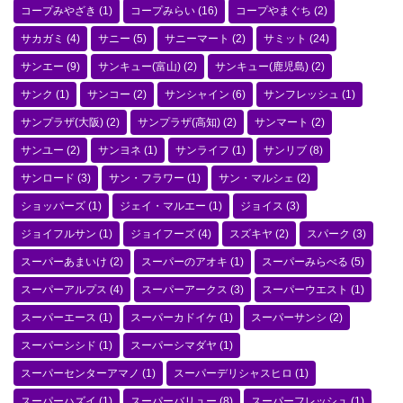
コープみやざき
(1)
コープみらい
(16)
コープやまぐち
(2)
サカガミ
(4)
サニー
(5)
サニーマート
(2)
サミット
(24)
サンエー
(9)
サンキュー(富山)
(2)
サンキュー(鹿児島)
(2)
サンク
(1)
サンコー
(2)
サンシャイン
(6)
サンフレッシュ
(1)
サンプラザ(大阪)
(2)
サンプラザ(高知)
(2)
サンマート
(2)
サンユー
(2)
サンヨネ
(1)
サンライフ
(1)
サンリブ
(8)
サンロード
(3)
サン・フラワー
(1)
サン・マルシェ
(2)
ショッパーズ
(1)
ジェイ・マルエー
(1)
ジョイス
(3)
ジョイフルサン
(1)
ジョイフーズ
(4)
スズキヤ
(2)
スパーク
(3)
スーパーあまいけ
(2)
スーパーのアオキ
(1)
スーパーみらべる
(5)
スーパーアルプス
(4)
スーパーアークス
(3)
スーパーウエスト
(1)
スーパーエース
(1)
スーパーカドイケ
(1)
スーパーサンシ
(2)
スーパーシシド
(1)
スーパーシマダヤ
(1)
スーパーセンターアマノ
(1)
スーパーデリシャスヒロ
(1)
スーパーハズイ
(1)
スーパーバリュー
(8)
スーパーフレッシュ
(1)