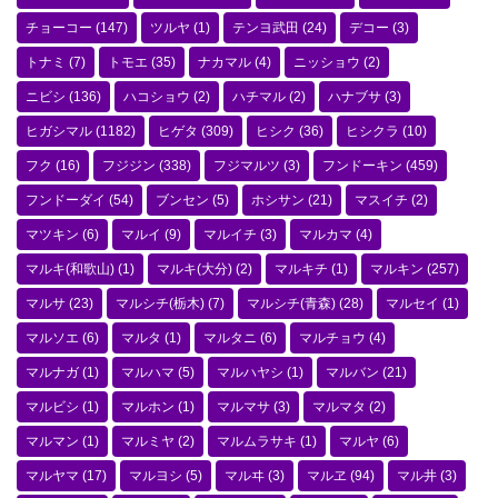
チョーコー
(147)
ツルヤ
(1)
テンヨ武田
(24)
デコー
(3)
トナミ
(7)
トモエ
(35)
ナカマル
(4)
ニッショウ
(2)
ニビシ
(136)
ハコショウ
(2)
ハチマル
(2)
ハナブサ
(3)
ヒガシマル
(1182)
ヒゲタ
(309)
ヒシク
(36)
ヒシクラ
(10)
フク
(16)
フジジン
(338)
フジマルツ
(3)
フンドーキン
(459)
フンドーダイ
(54)
ブンセン
(5)
ホシサン
(21)
マスイチ
(2)
マツキン
(6)
マルイ
(9)
マルイチ
(3)
マルカマ
(4)
マルキ(和歌山)
(1)
マルキ(大分)
(2)
マルキチ
(1)
マルキン
(257)
マルサ
(23)
マルシチ(栃木)
(7)
マルシチ(青森)
(28)
マルセイ
(1)
マルソエ
(6)
マルタ
(1)
マルタニ
(6)
マルチョウ
(4)
マルナガ
(1)
マルハマ
(5)
マルハヤシ
(1)
マルバン
(21)
マルビシ
(1)
マルホン
(1)
マルマサ
(3)
マルマタ
(2)
マルマン
(1)
マルミヤ
(2)
マルムラサキ
(1)
マルヤ
(6)
マルヤマ
(17)
マルヨシ
(5)
マルヰ
(3)
マルヱ
(94)
マル井
(3)