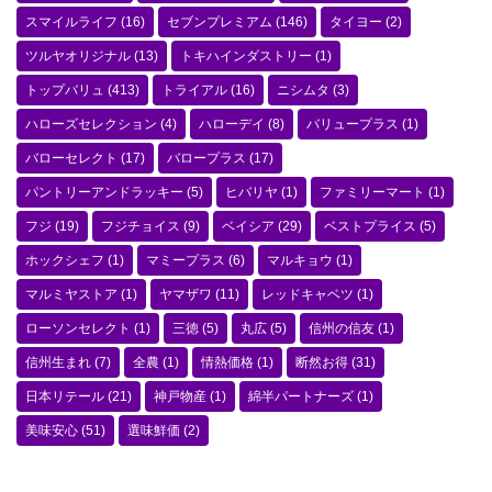
スマイルライフ
(16)
セブンプレミアム
(146)
タイヨー
(2)
ツルヤオリジナル
(13)
トキハインダストリー
(1)
トップバリュ
(413)
トライアル
(16)
ニシムタ
(3)
ハローズセレクション
(4)
ハローデイ
(8)
バリュープラス
(1)
バローセレクト
(17)
バロープラス
(17)
パントリーアンドラッキー
(5)
ヒバリヤ
(1)
ファミリーマート
(1)
フジ
(19)
フジチョイス
(9)
ベイシア
(29)
ベストプライス
(5)
ホックシェフ
(1)
マミープラス
(6)
マルキョウ
(1)
マルミヤストア
(1)
ヤマザワ
(11)
レッドキャベツ
(1)
ローソンセレクト
(1)
三徳
(5)
丸広
(5)
信州の信友
(1)
信州生まれ
(7)
全農
(1)
情熱価格
(1)
断然お得
(31)
日本リテール
(21)
神戸物産
(1)
綿半パートナーズ
(1)
美味安心
(51)
選味鮮価
(2)