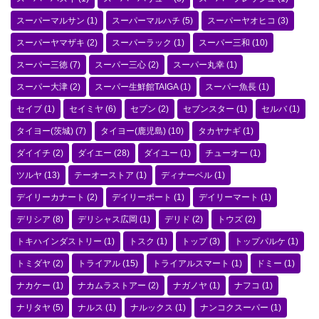
スーパーマルサン
(1)
スーパーマルハチ
(5)
スーパーヤオヒコ
(3)
スーパーヤマザキ
(2)
スーパーラック
(1)
スーパー三和
(10)
スーパー三徳
(7)
スーパー三心
(2)
スーパー丸幸
(1)
スーパー大津
(2)
スーパー生鮮館TAIGA
(1)
スーパー魚長
(1)
セイブ
(1)
セイミヤ
(6)
セブン
(2)
セブンスター
(1)
セルバ
(1)
タイヨー(茨城)
(7)
タイヨー(鹿児島)
(10)
タカヤナギ
(1)
ダイイチ
(2)
ダイエー
(28)
ダイユー
(1)
チューオー
(1)
ツルヤ
(13)
テーオーストア
(1)
ディナーベル
(1)
デイリーカナート
(2)
デイリーポート
(1)
デイリーマート
(1)
デリシア
(8)
デリシャス広岡
(1)
デリド
(2)
トウズ
(2)
トキハインダストリー
(1)
トスク
(1)
トップ
(3)
トップパルケ
(1)
トミダヤ
(2)
トライアル
(15)
トライアルスマート
(1)
ドミー
(1)
ナカケー
(1)
ナカムラストアー
(2)
ナガノヤ
(1)
ナフコ
(1)
ナリタヤ
(5)
ナルス
(1)
ナルックス
(1)
ナンコクスーパー
(1)