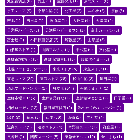
丸広百貨店
(8)
丸正
(3)
主婦の店
(1)
京急ストア
(6)
京王ストア
(9)
京都生協
(1)
公正屋
(2)
共立社
(2)
原信
(6)
吉池
(1)
吉田屋
(1)
塩原屋
(1)
大阪屋
(6)
天満屋
(4)
天満屋ハピーズ
(3)
天満屋ハピータウン
(2)
富士ガーデン
(5)
富士屋
(1)
小田原百貨店
(3)
尾張屋
(3)
山形屋
(3)
山形屋ストア
(1)
山陽マルナカ
(1)
平和堂
(6)
文化堂
(6)
新鮮市場(埼玉)
(3)
新鮮市場(富山)
(1)
服部タイヨー
(1)
札幌フードセンター
(1)
東光ストア
(5)
東宝ストア
(1)
東急ストア
(29)
東武ストア
(28)
松山生協
(2)
毎日屋
(1)
清水フードセンター
(1)
独立店
(144)
生協くまもと
(1)
生鮮市場TOP
(5)
生鮮食品おだ
(1)
生鮮館やまひこ
(2)
田子重
(2)
相鉄ローゼン
(12)
福田屋百貨店
(2)
私のわくわくスーパー
(1)
綿半
(3)
藤三
(1)
西友
(79)
西條
(1)
赤札堂
(4)
近商ストア
(5)
遠鉄ストア
(4)
郷野目ストア
(1)
鎌倉屋
(1)
長崎屋
(1)
関西スーパー
(5)
阪急オアシス
(10)
食こまち
(1)