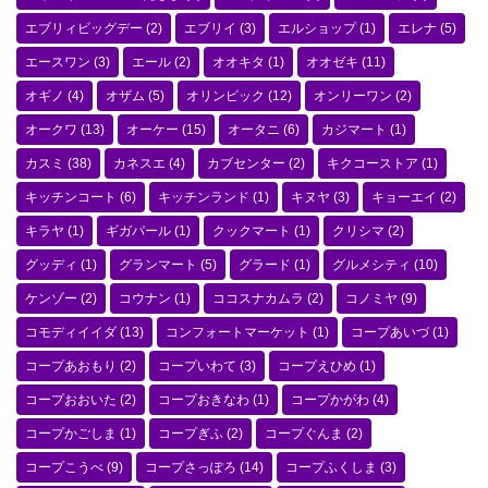
エブリィビッグデー
(2)
エブリイ
(3)
エルショップ
(1)
エレナ
(5)
エースワン
(3)
エール
(2)
オオキタ
(1)
オオゼキ
(11)
オギノ
(4)
オザム
(5)
オリンピック
(12)
オンリーワン
(2)
オークワ
(13)
オーケー
(15)
オータニ
(6)
カジマート
(1)
カスミ
(38)
カネスエ
(4)
カブセンター
(2)
キクコーストア
(1)
キッチンコート
(6)
キッチンランド
(1)
キヌヤ
(3)
キョーエイ
(2)
キラヤ
(1)
ギガパール
(1)
クックマート
(1)
クリシマ
(2)
グッディ
(1)
グランマート
(5)
グラード
(1)
グルメシティ
(10)
ケンゾー
(2)
コウナン
(1)
ココスナカムラ
(2)
コノミヤ
(9)
コモディイイダ
(13)
コンフォートマーケット
(1)
コープあいづ
(1)
コープあおもり
(2)
コープいわて
(3)
コープえひめ
(1)
コープおおいた
(2)
コープおきなわ
(1)
コープかがわ
(4)
コープかごしま
(1)
コープぎふ
(2)
コープぐんま
(2)
コープこうべ
(9)
コープさっぽろ
(14)
コープふくしま
(3)