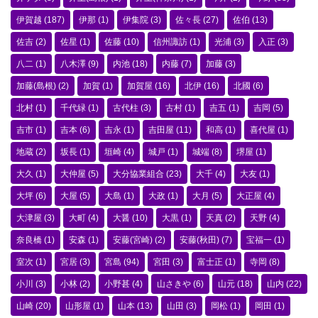
伊賀越
(187)
伊那
(1)
伊集院
(3)
佐々長
(27)
佐伯
(13)
佐吉
(2)
佐星
(1)
佐藤
(10)
信州諏訪
(1)
光浦
(3)
入正
(3)
八二
(1)
八木澤
(9)
内池
(18)
内藤
(7)
加藤
(3)
加藤(島根)
(2)
加賀
(1)
加賀屋
(16)
北伊
(16)
北國
(6)
北村
(1)
千代緑
(1)
古代柱
(3)
古村
(1)
吉五
(1)
吉岡
(5)
吉市
(1)
吉本
(6)
吉永
(1)
吉田屋
(11)
和高
(1)
喜代屋
(1)
地蔵
(2)
坂長
(1)
垣崎
(4)
城戸
(1)
城端
(8)
堺屋
(1)
大久
(1)
大仲屋
(5)
大分協業組合
(23)
大千
(4)
大友
(1)
大坪
(6)
大屋
(5)
大島
(1)
大政
(1)
大月
(5)
大正屋
(4)
大津屋
(3)
大町
(4)
大醤
(10)
大黒
(1)
天真
(2)
天野
(4)
奈良橋
(1)
安森
(1)
安藤(宮崎)
(2)
安藤(秋田)
(7)
宝福一
(1)
室次
(1)
宮居
(3)
宮島
(94)
宮田
(3)
富士正
(1)
寺岡
(8)
小川
(3)
小林
(2)
小野甚
(4)
山さきや
(6)
山元
(18)
山内
(22)
山崎
(20)
山形屋
(1)
山本
(13)
山田
(3)
岡松
(1)
岡田
(1)