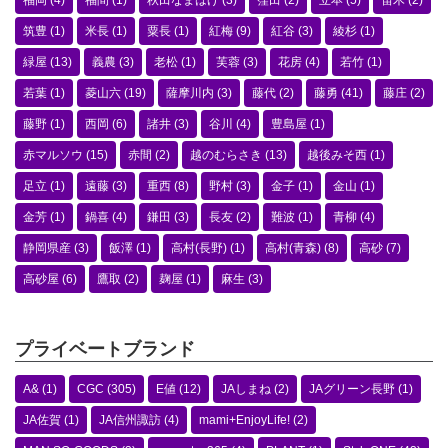
福岡
(4)
福間
(1)
秋田なまはげ
(3)
窪田
(2)
立本
(5)
笛木
(2)
筑豊
(1)
米長
(1)
粟長
(1)
紅梅
(9)
紅谷
(3)
綾杉
(1)
緑屋
(13)
義農
(3)
老松
(1)
芙蓉
(3)
花房
(4)
若竹
(1)
若葉
(1)
菱山六
(19)
薩摩川内
(3)
藤代
(2)
藤勇
(41)
藤庄
(2)
藤野
(1)
西岡
(6)
諸井
(3)
谷川
(4)
豊島屋
(1)
赤マルソウ
(15)
赤間
(2)
越のむらさき
(13)
越後みそ西
(1)
足立
(1)
遠藤
(3)
重西
(8)
野村
(3)
金子
(1)
金山
(1)
金芳
(1)
鍋喜
(4)
鎌田
(3)
長友
(2)
難波
(1)
青柳
(4)
静岡県産
(3)
飯澤
(1)
高村(長野)
(1)
高村(青森)
(8)
高砂
(7)
高砂屋
(6)
鷹取
(2)
麹屋
(1)
麻生
(3)
プライベートブランド
A&
(1)
CGC
(305)
E値
(12)
JAしまね
(2)
JAグリーン長野
(1)
JA佐賀
(1)
JA信州諏訪
(4)
mami+EnjoyLife!
(2)