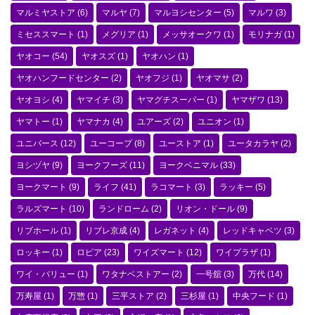
マルミヤストア
(6)
マルヤ
(7)
マルヨシセンター
(5)
マルワ
(3)
ミセススマート
(1)
メグリア
(1)
メッサオークワ
(1)
モリナガ
(1)
ヤオコー
(54)
ヤオスズ
(1)
ヤオハン
(1)
ヤオハンフードセンター
(2)
ヤオフジ
(1)
ヤオマサ
(2)
ヤオヨシ
(4)
ヤマイチ
(3)
ヤマグチスーパー
(1)
ヤマザワ
(13)
ヤマトー
(1)
ヤマナカ
(4)
ユアーズ
(2)
ユニオン
(1)
ユニバース
(12)
ユーコープ
(8)
ユーストア
(1)
ユータカラヤ
(2)
ヨシヅヤ
(9)
ヨークフーズ
(11)
ヨークベニマル
(33)
ヨークマート
(9)
ライフ
(41)
ラコマート
(3)
ラッキー
(5)
ラルズマート
(10)
ランドローム
(2)
リオン・ドール
(9)
リブホール
(1)
リブレ京成
(4)
レガネット
(4)
レッドキャベツ
(3)
ロッキー
(1)
ロピア
(23)
ワイズマート
(12)
ワイプラザ
(1)
ワイ・バリュー
(1)
ワタナベストアー
(2)
一号舘
(3)
万代
(14)
万寿屋
(1)
万惣
(1)
三平ストア
(2)
三杉屋
(1)
中央フード
(1)