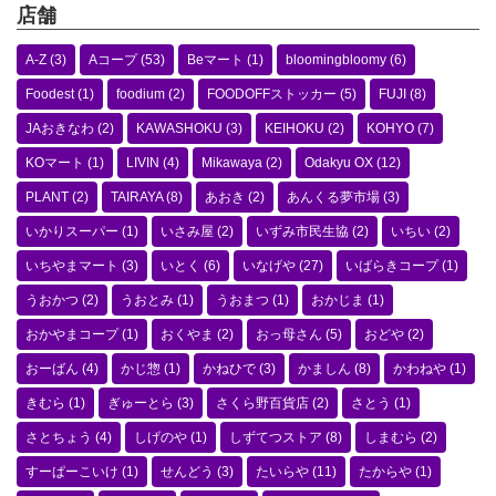
店舗
A-Z
(3)
Aコープ
(53)
Beマート
(1)
bloomingbloomy
(6)
Foodest
(1)
foodium
(2)
FOODOFFストッカー
(5)
FUJI
(8)
JAおきなわ
(2)
KAWASHOKU
(3)
KEIHOKU
(2)
KOHYO
(7)
KOマート
(1)
LIVIN
(4)
Mikawaya
(2)
Odakyu OX
(12)
PLANT
(2)
TAIRAYA
(8)
あおき
(2)
あんくる夢市場
(3)
いかりスーパー
(1)
いさみ屋
(2)
いずみ市民生協
(2)
いちい
(2)
いちやまマート
(3)
いとく
(6)
いなげや
(27)
いばらきコープ
(1)
うおかつ
(2)
うおとみ
(1)
うおまつ
(1)
おかじま
(1)
おかやまコープ
(1)
おくやま
(2)
おっ母さん
(5)
おどや
(2)
おーばん
(4)
かじ惣
(1)
かねひで
(3)
かましん
(8)
かわねや
(1)
きむら
(1)
ぎゅーとら
(3)
さくら野百貨店
(2)
さとう
(1)
さとちょう
(4)
しげのや
(1)
しずてつストア
(8)
しまむら
(2)
すーぱーこいけ
(1)
せんどう
(3)
たいらや
(11)
たからや
(1)