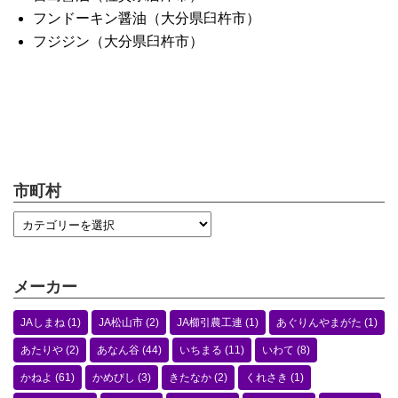
フンドーキン醤油（大分県臼杵市）
フジジン（大分県臼杵市）
市町村
メーカー
JAしまね
(1)
JA松山市
(2)
JA櫛引農工連
(1)
あぐりんやまがた
(1)
あたりや
(2)
あなん谷
(44)
いちまる
(11)
いわて
(8)
かねよ
(61)
かめびし
(3)
きたなか
(2)
くれさき
(1)