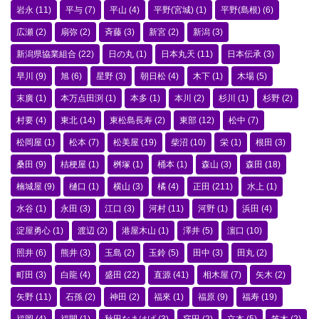
岩永
(11)
平与
(7)
平山
(4)
平野(宮城)
(1)
平野(島根)
(6)
広瀬
(2)
扇弥
(2)
斉藤
(3)
新宮
(2)
新潟
(3)
新潟県協業組合
(22)
日の丸
(1)
日本丸天
(11)
日本伝承
(3)
早川
(9)
旭
(6)
星野
(3)
朝日松
(4)
木下
(1)
木場
(5)
末廣
(1)
本万点田渕
(1)
本多
(1)
本川
(2)
杉川
(1)
杉野
(2)
村要
(4)
東北
(14)
東松島長寿
(2)
東部
(12)
松中
(7)
松岡屋
(1)
松本
(7)
松美屋
(19)
柴沼
(10)
栄
(1)
根田
(3)
桑田
(9)
桔梗屋
(1)
桝塚
(1)
桶本
(1)
森山
(3)
森田
(18)
楠城屋
(9)
樋口
(1)
横山
(3)
橘
(4)
正田
(211)
水上
(1)
水谷
(1)
永田
(3)
江口
(3)
河村
(11)
河野
(1)
浜田
(4)
淀屋勇心
(1)
渡辺
(2)
港屋木山
(1)
澤井
(5)
濵口
(10)
照井
(6)
熊井
(3)
玉島
(2)
玉鈴
(5)
田中
(3)
田丸
(2)
町田
(3)
白龍
(4)
盛田
(22)
直源
(41)
相木屋
(7)
矢木
(2)
矢野
(11)
石孫
(2)
神田
(2)
福來
(1)
福原
(9)
福寿
(19)